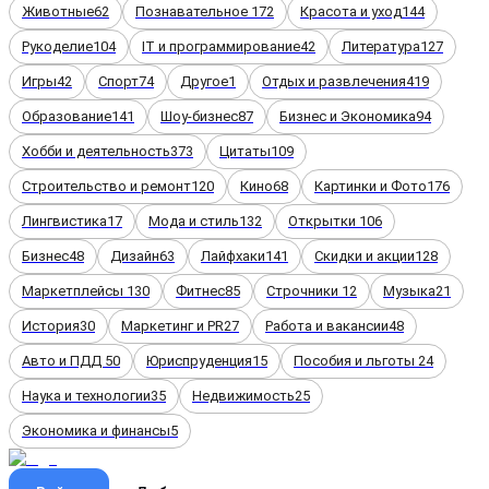
Животные
62
Познавательное
172
Красота и уход
144
Рукоделие
104
IT и программирование
42
Литература
127
Игры
42
Спорт
74
Другое
1
Отдых и развлечения
419
Образование
141
Шоу-бизнес
87
Бизнес и Экономика
94
Хобби и деятельность
373
Цитаты
109
Строительство и ремонт
120
Кино
68
Картинки и Фото
176
Лингвистика
17
Мода и стиль
132
Открытки
106
Бизнес
48
Дизайн
63
Лайфхаки
141
Скидки и акции
128
Маркетплейсы
130
Фитнес
85
Строчники
12
Музыка
21
История
30
Маркетинг и PR
27
Работа и вакансии
48
Авто и ПДД
50
Юриспруденция
15
Пособия и льготы
24
Наука и технологии
35
Недвижимость
25
Экономика и финансы
5