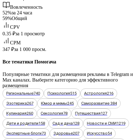
Вовлеченность
52%
за 24 часа
59%
Общий
CPV
0.35 ₽
за 1 просмотр
CPM
347 ₽
за 1 000 просм.
Все тематики Помогача
Популярные тематики для размещения рекламы в Telegram и
Max каналах. Выберите категорию для эффективного
размещения
Региональные
740
Психология
515
Астрология
216
Эзотерика
267
Юмор и мемы
245
Саморазвитие
384
Кулинария
260
Сексология
78
Путешествия
127
Дети и родители
158
Сад и дача
128
Новости и СМИ
1219
Экспертные блоги
73
Здоровье
207
Искусство
54