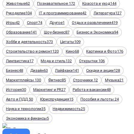
Животные
62
Познавательное
172
Красота и уход
144
Рукоделие
104
IT и программирование
42
Литература
127
Игры
42
Спорт
74
Другое
1
Отдых и развлечения
419
Образование
141
Шоу-бизнес
87
Бизнес и Экономика
94
Хобби и деятельность
373
Цитаты
109
Строительство и ремонт
120
Кино
68
Картинки и Фото
176
Лингвистика
17
Мода и стиль
132
Открытки
106
Бизнес
48
Дизайн
63
Лайфхаки
141
Скидки и акции
128
Маркетплейсы
130
Фитнес
85
Строчники
12
Музыка
21
История
30
Маркетинг и PR
27
Работа и вакансии
48
Авто и ПДД
50
Юриспруденция
15
Пособия и льготы
24
Наука и технологии
35
Недвижимость
25
Экономика и финансы
5