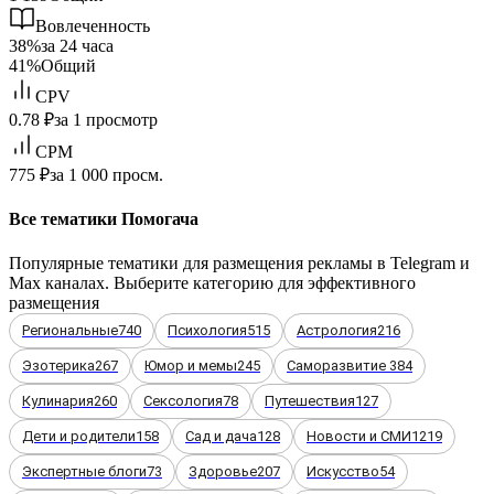
Вовлеченность
38%
за 24 часа
41%
Общий
CPV
0.78 ₽
за 1 просмотр
CPM
775 ₽
за 1 000 просм.
Все тематики Помогача
Популярные тематики для размещения рекламы в Telegram и
Max каналах. Выберите категорию для эффективного
размещения
Региональные
740
Психология
515
Астрология
216
Эзотерика
267
Юмор и мемы
245
Саморазвитие
384
Кулинария
260
Сексология
78
Путешествия
127
Дети и родители
158
Сад и дача
128
Новости и СМИ
1219
Экспертные блоги
73
Здоровье
207
Искусство
54