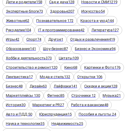
Дети и родители
158
Сад и дача
128
Новости и СМИ
1219
Экспертные блоги
73
Здоровье
207
Искусство
54
Животные
62
Познавательное
172
Красота и уход
144
Рукоделие
104
IT и программирование
42
Литература
127
Игры
42
Спорт
74
Другое
1
Отдых и развлечения
419
Образование
141
Шоу-бизнес
87
Бизнес и Экономика
94
Хобби и деятельность
373
Цитаты
109
Строительство и ремонт
120
Кино
68
Картинки и Фото
176
Лингвистика
17
Мода и стиль
132
Открытки
106
Бизнес
48
Дизайн
63
Лайфхаки
141
Скидки и акции
128
Маркетплейсы
130
Фитнес
85
Строчники
12
Музыка
21
История
30
Маркетинг и PR
27
Работа и вакансии
48
Авто и ПДД
50
Юриспруденция
15
Пособия и льготы
24
Наука и технологии
35
Недвижимость
25