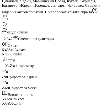
Цивильск, Ядрин, Мариинский Посад, Кугеси, Вурнары,
Батырево, Ибреси, Порецкое, Лапсары, Чандрово. Сводки и
видео из очагов событий. По вопросам:
ссылка скрыта
Подписчики
12 347
Смешанная аудитория
Охват
6 486
за 24 часа
6 486
Общий
CPV
1.08 ₽
за 1 просмотр
-20
Прирост за 7 дней
-568
Прирост за месяц
Вовлеченность
53%
за 24 часа
53%
Общий