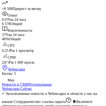
+8 508
Прирост за месяц
Охват
6 076
за 24 часа
6 578
Общий
Вовлеченность
37%
за 24 часа
40%
Общий
CPV
0.25 ₽
за 1 просмотр
CPM
247 ₽
за 1 000 просм.
Чебоксары
Баллы: 5
Max
Новости и СМИ
Региональные
Чебоксары Сейчас
⚡️ Эксклюзивные новости о Чебоксарах и области у нас на
канале Сотрудничество:
ссылка скрыта
🔔Включите
обязательно уведомления, чтобы получать точную и