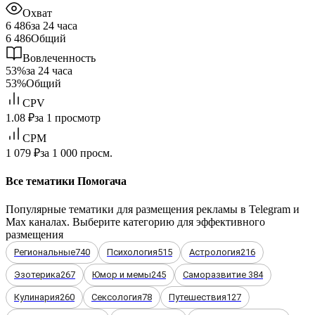
Охват
6 486
за 24 часа
6 486
Общий
Вовлеченность
53%
за 24 часа
53%
Общий
CPV
1.08 ₽
за 1 просмотр
CPM
1 079 ₽
за 1 000 просм.
Все тематики Помогача
Популярные тематики для размещения рекламы в Telegram и
Max каналах. Выберите категорию для эффективного
размещения
Региональные
740
Психология
515
Астрология
216
Эзотерика
267
Юмор и мемы
245
Саморазвитие
384
Кулинария
260
Сексология
78
Путешествия
127