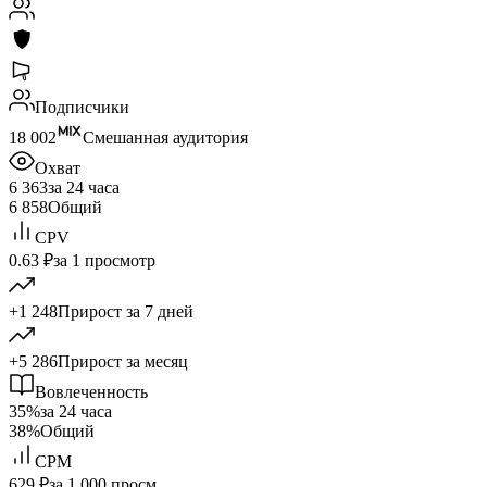
Подписчики
18 002
Смешанная аудитория
Охват
6 363
за 24 часа
6 858
Общий
CPV
0.63 ₽
за 1 просмотр
+1 248
Прирост за 7 дней
+5 286
Прирост за месяц
Вовлеченность
35%
за 24 часа
38%
Общий
CPM
629 ₽
за 1 000 просм.