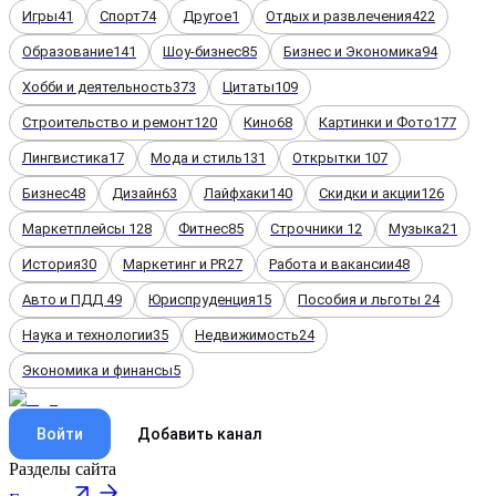
Игры
41
Спорт
74
Другое
1
Отдых и развлечения
422
Образование
141
Шоу-бизнес
85
Бизнес и Экономика
94
Хобби и деятельность
373
Цитаты
109
Строительство и ремонт
120
Кино
68
Картинки и Фото
177
Лингвистика
17
Мода и стиль
131
Открытки
107
Бизнес
48
Дизайн
63
Лайфхаки
140
Скидки и акции
126
Маркетплейсы
128
Фитнес
85
Строчники
12
Музыка
21
История
30
Маркетинг и PR
27
Работа и вакансии
48
Авто и ПДД
49
Юриспруденция
15
Пособия и льготы
24
Наука и технологии
35
Недвижимость
24
Экономика и финансы
5
Войти
Добавить канал
Разделы сайта