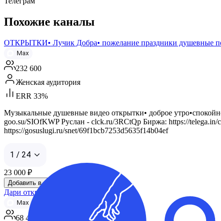
Телеграм
Похожие каналы
ОТКРЫТКИ• Лучик Добра• пожелание праздники душевные п
Max
232 600
Женская аудитория
ERR 33%
Музыкальные душевные видео открытки• доброе утро•спокойно
goo.su/SIOfKWP Руслан - clck.ru/3RCtQp Биржа: https://telega.in
https://gosuslugi.ru/snet/69f1bcb7253d5635f14b04ef
1 / 24
23 000
₽
Добавить в корзину
Дари открытки
Max
68 450