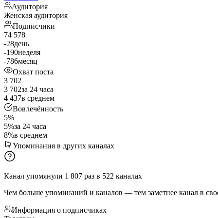
Аудитория
Женская аудитория
Подписчики
74 578
-28
день
-190
неделя
-786
месяц
Охват поста
3 702
3 702
за 24 часа
4 437
в среднем
Вовлечённость
5%
5%
за 24 часа
8%
в среднем
Упоминания в других каналах
Канал упомянули
1 807
раз
в
522
каналах
Чем больше упоминаний и каналов — тем заметнее канал в сво
Информация о подписчиках