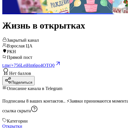
Жизнь в открытках
Закрытый канал
Взрослая ЦА
РКН
Прямой пост
t.me/+756LeiHm6po4OTQ0
Нет баллов
Поделиться
Описание канала в Telegram
ссылка скрыта
Категории
Открытки