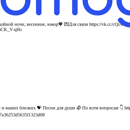
йной ночи, весенние, юмор💖 💌Для связи https://vk.cc/cQiA0u 
O6CK_V-qHs
 ваших близких 💝 Песни для души 🥀 По всем вопросам 👇 http
69f07a36253d5635f1323d08