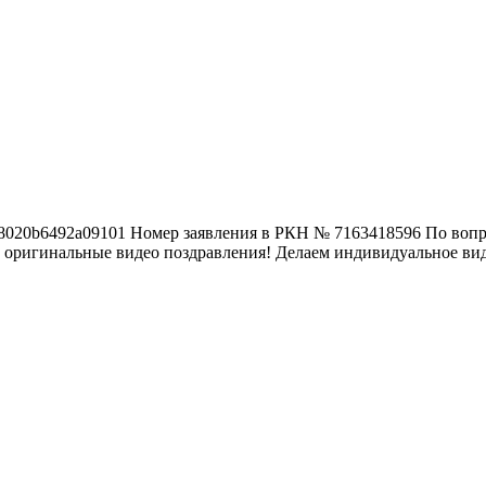
5638020b6492a09101 Номер заявления в РКН № 7163418596 По вопро
 оригинальные видео поздравления! Делаем индивидуальное виде