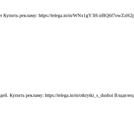
archer Купить рекламу: https://telega.in/m/WNx1gY3H-irBQ6f7ow
упить рекламу: https://telega.in/m/otkrytki_s_dushoi Владелец: htt