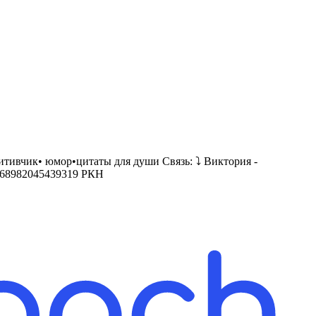
тивчик• юмор•цитаты для души Связь: ⤵️ Виктория -
ile/68982045439319 РКН