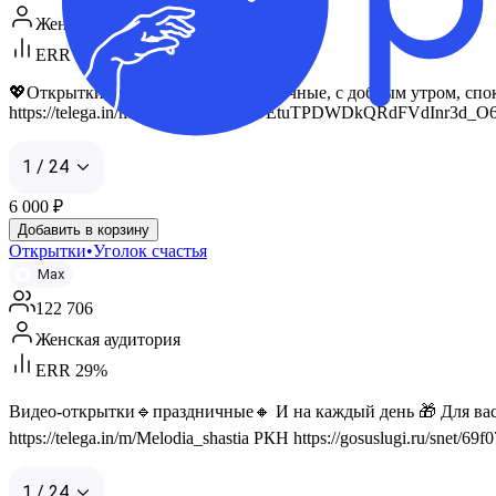
Женская аудитория
ERR 26%
💖Открытки, поздравления, праздничные, с добрым утром, споко
https://telega.in/m/dC4m_UCdC73DEtuTPDWDkQRdFVdInr3d_
1 / 24
6 000
₽
Добавить в корзину
Открытки•Уголок счастья
Max
122 706
Женская аудитория
ERR 29%
Видео-открытки🔹праздничные🔸 И на каждый день 🎁 Для вас и
https://telega.in/m/Melodia_shastia РКН https://gosuslugi.ru/snet/
1 / 24