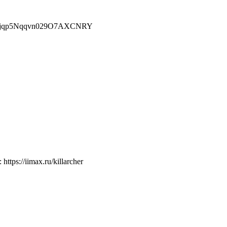
ZzH2jjqp5Nqqvn029O7AXCNRY
ps://iimax.ru/killarcher