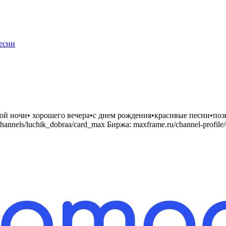
есни
й ночи• хорошего вечера•с днем рождения•красивые песни•пози
/channels/luchik_dobraa/card_max Биржа: maxframe.ru/channel-prof