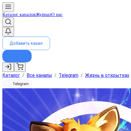
Каталог каналов
Журнал
О нас
Добавить канал
Каталог
/
Все каналы
/
Telegram
/
Жизнь в открытках
Telegram