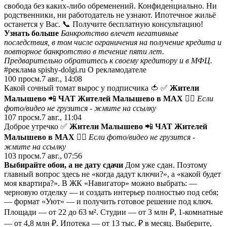
свобода без каких-либо обременений. Конфиденциально. Ни
родственники, ни работодатель не узнают. Ипотечное жильё
останется у Вас. 📞 Получите бесплатную консультацию!
Узнать больше
Банкротство влечет негативные
последствия, в том числе ограничения на получение кредита и
повторное банкротство в течение пяти лет.
Предварительно обратитесь к своему кредитору и в МФЦ.
#реклама spishy-dolgi.ru О рекламодателе
100
просм.
7 авг., 14:08
Какой сочный томат вырос у подписчика 🍅 ✅
Жители
Малышево
📲
ЧАТ Жителей Малышево в МАХ
😵‍💫 Если
фото/видео не грузится -
жмите на ссылку
107
просм.
7 авг., 11:04
Доброе утречко ✅
Жители Малышево
📲
ЧАТ Жителей
Малышево в МАХ
😵‍💫 Если фото/видео не грузится -
жмите на ссылку
103
просм.
7 авг., 07:56
Выбирайте обои, а не дату сдачи
Дом уже сдан. Поэтому
главный вопрос здесь не «когда дадут ключи?», а «какой будет
моя квартира?». В ЖК «Навигатор» можно выбрать: —
черновую отделку — и создать интерьер полностью под себя;
— формат «Уют» — и получить готовое решение под ключ.
Площади — от 22 до 63 м². Студии — от 3 млн ₽, 1-комнатные
— от 4,8 млн ₽. Ипотека — от 13 тыс. ₽ в месяц. Выберите,