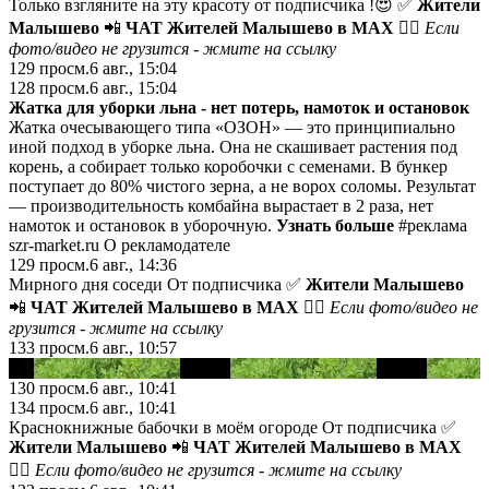
Только взгляните на эту красоту от подписчика !😍 ✅
Жители
Малышево
📲
ЧАТ Жителей Малышево в МАХ
😵‍💫 Если
фото/видео не грузится -
жмите на ссылку
129
просм.
6 авг., 15:04
128
просм.
6 авг., 15:04
Жатка для уборки льна - нет потерь, намоток и остановок
Жатка очесывающего типа «ОЗОН» — это принципиально
иной подход в уборке льна. Она не скашивает растения под
корень, а собирает только коробочки с семенами. В бункер
поступает до 80% чистого зерна, а не ворох соломы. Результат
— производительность комбайна вырастает в 2 раза, нет
намоток и остановок в уборочную.
Узнать больше
#реклама
szr-market.ru О рекламодателе
129
просм.
6 авг., 14:36
Мирного дня соседи От подписчика ✅
Жители Малышево
📲
ЧАТ Жителей Малышево в МАХ
😵‍💫 Если фото/видео не
грузится -
жмите на ссылку
133
просм.
6 авг., 10:57
▶
130
просм.
6 авг., 10:41
134
просм.
6 авг., 10:41
Краснокнижные бабочки в моём огороде От подписчика ✅
Жители Малышево
📲
ЧАТ Жителей Малышево в МАХ
😵‍💫 Если фото/видео не грузится -
жмите на ссылку