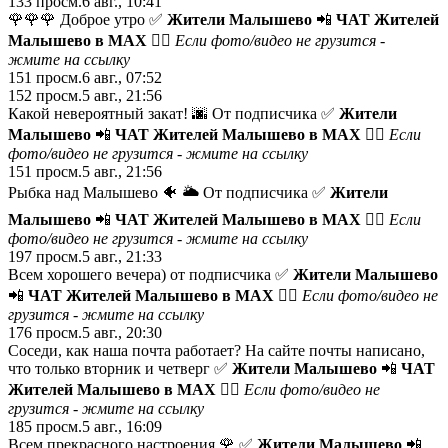
133
просм.
6 авг., 10:41
🌹🌹🌹 Доброе утро ✅
Жители Малышево
📲
ЧАТ Жителей
Малышево в МАХ
😵‍💫 Если фото/видео не грузится -
жмите на ссылку
151
просм.
6 авг., 07:52
152
просм.
5 авг., 21:56
Какой невероятный закат! 🌆 От подписчика ✅
Жители
Малышево
📲
ЧАТ Жителей Малышево в МАХ
😵‍💫 Если
фото/видео не грузится -
жмите на ссылку
151
просм.
5 авг., 21:56
Рыбка над Малышево 🐠 🌥️ От подписчика ✅
Жители
Малышево
📲
ЧАТ Жителей Малышево в МАХ
😵‍💫 Если
фото/видео не грузится -
жмите на ссылку
197
просм.
5 авг., 21:33
Всем хорошего вечера) от подписчика ✅
Жители Малышево
📲
ЧАТ Жителей Малышево в МАХ
😵‍💫 Если фото/видео не
грузится -
жмите на ссылку
176
просм.
5 авг., 20:30
Соседи, как наша почта работает? На сайте почты написано,
что только вторник и четверг ✅
Жители Малышево
📲
ЧАТ
Жителей Малышево в МАХ
😵‍💫 Если фото/видео не
грузится -
жмите на ссылку
185
просм.
5 авг., 16:09
Всем прекрасного настроения 🌹 ✅
Жители Малышево
📲