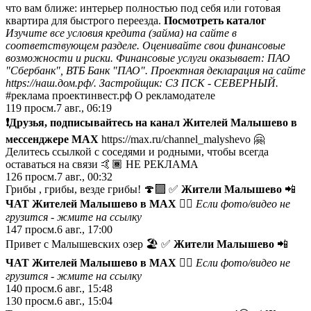
что вам ближе: интерьер полностью под себя или готовая
квартира для быстрого переезда.
Посмотреть каталог
Изучите все условия кредита (займа) на сайте в
соответствующем разделе. Оценивайте свои финансовые
возможности и риски. Финансовые услуги оказывает: ПАО
"Сбербанк", ВТБ Банк "ПАО". Проектная декларация на сайте
https://наш.дом.рф/
. Застройщик: СЗ ПСК - СЕВЕРНЫЙ.
#реклама проектинвест.рф О рекламодателе
119
просм.
7 авг., 06:19
❗️Друзья, подписывайтесь на канал Жителей Малышево в
мессенджере МАХ
https://max.ru/channel_malyshevo 🤗
Делитесь ссылкой с соседями и родными, чтобы всегда
оставаться на связи 🤙🏾 НЕ РЕКЛАМА
126
просм.
7 авг., 00:32
Грибы , грибы, везде грибы! 🍄‍🟫 ✅
Жители Малышево
📲
ЧАТ Жителей Малышево в МАХ
😵‍💫 Если фото/видео не
грузится -
жмите на ссылку
147
просм.
6 авг., 17:00
Привет с Малышевских озер 🏖️ ✅
Жители Малышево
📲
ЧАТ Жителей Малышево в МАХ
😵‍💫 Если фото/видео не
грузится -
жмите на ссылку
140
просм.
6 авг., 15:48
130
просм.
6 авг., 15:04