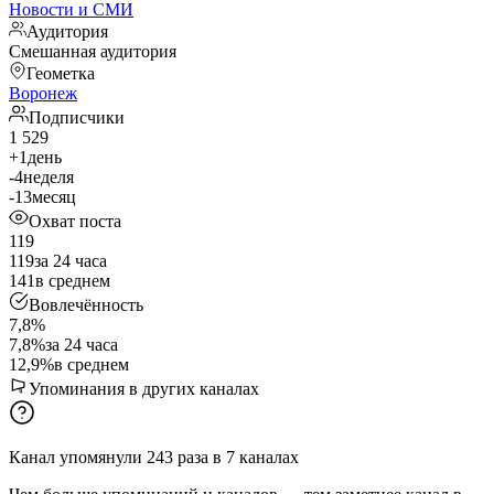
Новости и СМИ
Аудитория
Смешанная аудитория
Геометка
Воронеж
Подписчики
1 529
+1
день
-4
неделя
-13
месяц
Охват поста
119
119
за 24 часа
141
в среднем
Вовлечённость
7,8%
7,8%
за 24 часа
12,9%
в среднем
Упоминания в других каналах
Канал упомянули
243
раза
в
7
каналах