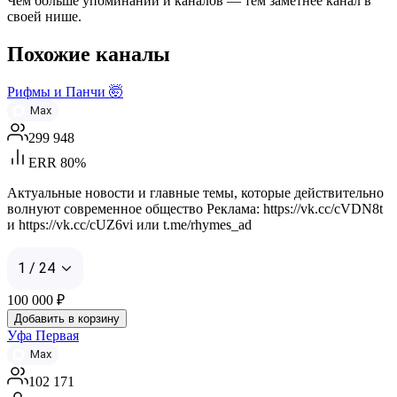
Чем больше упоминаний и каналов — тем заметнее канал в
своей нише.
Похожие каналы
Рифмы и Панчи 🤯
Max
299 948
ERR 80%
Актуальные новости и главные темы, которые действительно
волнуют современное общество Реклама: https://vk.cc/cVDN8t
и https://vk.cc/cUZ6vi или t.me/rhymes_ad
1 / 24
100 000
₽
Добавить в корзину
Уфа Первая
Max
102 171