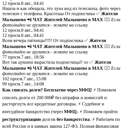
12
просм.
8 авг., 04:41
Нашла и как обещала, это луна вид из телескопа, фото через
телескоп с телефона. Красотааа От подписчика ✅
Жители
Малышево
📲
ЧАТ Жителей Малышево в МАХ
😵‍💫 Если
фото/видео не грузится -
жмите на ссылку
12
просм.
8 авг., 04:41
12
просм.
8 авг., 04:41
Всем вечера пятницы!!!!! От подписчика ✅
Жители
Малышево
📲
ЧАТ Жителей Малышево в МАХ
😵‍💫 Если
фото/видео не грузится -
жмите на ссылку
77
просм.
7 авг., 18:56
Вот так цукини вырастила подписчица!! 🥒 ✅
Жители
Малышево
📲
ЧАТ Жителей Малышево в МАХ
😵‍💫 Если
фото/видео не грузится -
жмите на ссылку
102
просм.
7 авг., 15:08
99
просм.
7 авг., 14:08
Как списать долги? Бесплатно через МФЦ!
⚡ Поможем
списать долги от 200 000₽ без штрафов и комиссий и
расторгнуть все кредитные договоры. ⚡ Судебное и
внесудбное банкротство (через
МФЦ
). ⚡ Поможем пройти
реструктуризацию
долгов
без банкротства
. ⚡ Работаем по
всей России и в рамках закона 127-ФЗ. Полная финансовая