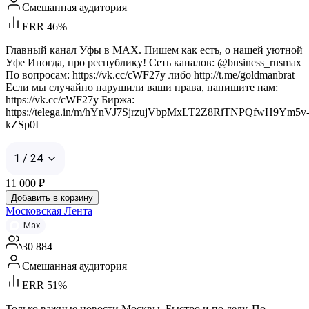
Смешанная аудитория
ERR 46%
Главный канал Уфы в MAX. Пишем как есть, о нашей уютной
Уфе Иногда, про республику! Сеть каналов: @business_rusmax
По вопросам: https://vk.cc/cWF27y либо http://t.me/goldmanbrat
Если мы случайно нарушили ваши права, напишите нам:
https://vk.cc/cWF27y Биржа:
https://telega.in/m/hYnVJ7SjrzujVbpMxLT2Z8RiTNPQfwH9Ym5v
kZSp0I
1 / 24
11 000
₽
Добавить в корзину
Московская Лента
Max
30 884
Смешанная аудитория
ERR 51%
Только важные новости Москвы. Быстро и по делу. По