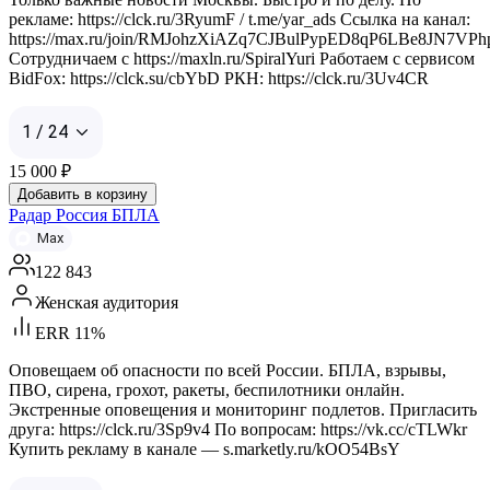
рекламе: https://clck.ru/3RyumF / t.me/yar_ads Ссылка на канал:
https://max.ru/join/RMJohzXiAZq7CJBulPypED8qP6LBe8JN7VPh
Сотрудничаем с https://maxln.ru/SpiralYuri Работаем с сервисом
BidFox: https://clck.su/cbYbD РКН: https://clck.ru/3Uv4CR
1 / 24
15 000
₽
Добавить в корзину
Радар Россия БПЛА
Max
122 843
Женская аудитория
ERR 11%
Оповещаем об опасности по всей России. БПЛА, взрывы,
ПВО, сирена, грохот, ракеты, беспилотники онлайн.
Экстренные оповещения и мониторинг подлетов. Пригласить
друга: https://clck.ru/3Sp9v4 По вопросам: https://vk.cc/cTLWkr
Купить рекламу в канале — s.marketly.ru/kOO54BsY