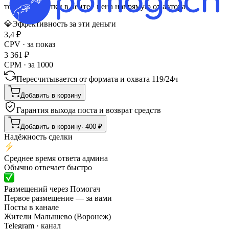
топ 1 час
·
сутки в ленте
· цена напрямую от автора
💎
Эффективность за эти деньги
3,4
₽
CPV · за показ
3 361
₽
CPM · за 1000
Пересчитывается от формата и охвата
119
/
24ч
Добавить в корзину
Гарантия выхода поста и возврат средств
Добавить в корзину
·
400
₽
Надёжность сделки
Среднее время ответа админа
Обычно отвечает быстро
Размещений через Помогач
Первое размещение — за вами
Посты в канале
Жители Малышево (Воронеж)
Telegram
· канал