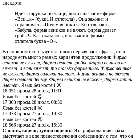
анекдота:
Идёт старушка по улице, видит название фирмы
«Вен...к» (буква И отлетела) . Она заходит и
спрашивает: «Почём веники?» Ей отвечают:
«Бабуля, фирма веников не вяжет, фирма делает
гробы!» Как оказалось, в названии фирмы
отлетела буква «О».
В основном используется только первая часть фразы, но в
народе есть много разных вариантов продолжения:
Фирма
веников не вяжет, фирма делает гробы. Фирма веников не
вяжет, а если вяжет, то только фирменные. Фирма веников
не вяжет, фирма валенки плетёт. Фирма веников не вяжет,
фирма делает деньгу. Фирма веников не вяжет, фирма лапти
плетёт.
Язык без костей 😜
18 051
просм.
28 июля, 11:11
Язык без костей 😜
17 303
просм.
28 июля, 08:30
Язык без костей 😜
17 933
просм.
27 июля, 19:30
Язык без костей 😜
18 566
просм.
27 июля, 15:30
Слышь, кореш, хуйню порешь!
Эта рифмованная фраза
выступает в виде предостережения собеседнику о том, что он