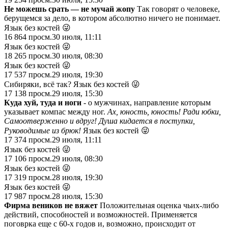
Не можешь срать — не мучай жопу
Так говорят о человеке,
берущемся за дело, в котором абсолютно ничего не понимает.
Язык без костей 😜
16 864
просм.
30 июля, 11:11
Язык без костей 😜
18 265
просм.
30 июля, 08:30
Язык без костей 😜
17 537
просм.
29 июля, 19:30
Сибиряки, всё так? Язык без костей 😜
17 138
просм.
29 июля, 15:30
Куда хуй, туда и ноги
- о мужчинах, направление которым
указывает компас между ног.
Ах, юность, юность! Ради юбки,
Самоотверженно и вдруг!
Душа кидается в поступки,
Руководимые из брюк!
Язык без костей 😜
17 374
просм.
29 июля, 11:11
Язык без костей 😜
17 106
просм.
29 июля, 08:30
Язык без костей 😜
17 319
просм.
28 июля, 19:30
Язык без костей 😜
17 987
просм.
28 июля, 15:30
Фирма веников не вяжет
Положительная оценка чьих-либо
действий, способностей и возможностей. Применяется
поговрка еще с 60-х годов и, возможно, происходит от