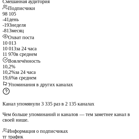
Смешанная аудитория
Подписчики
98 105
-41
день
-193
неделя
-813
месяц
Охват поста
10 013
10 013
за 24 часа
11 970
в среднем
Вовлечённость
10,2%
10,2%
за 24 часа
19,6%
в среднем
Упоминания в других каналах
Канал упомянули
3 335
раз
в
2 135
каналах
Чем больше упоминаний и каналов — тем заметнее канал в
своей нише.
Информация о подписчиках
тг трафик