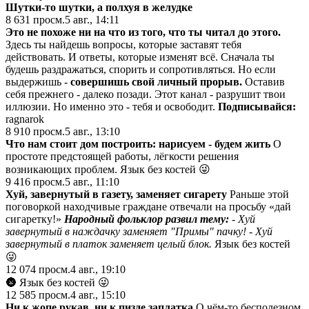
Шутки-то шутки, а полхуя в желудке
8 631
просм.
5 авг., 14:11
Это не похоже ни на что из того, что ты читал до этого.
Здесь ты найдешь вопросы, которые заставят тебя
действовать. И ответы, которые изменят всё. Сначала ты
будешь раздражаться, спорить и сопротивляться. Но если
выдержишь -
совершишь свой личный прорыв.
Оставив
себя прежнего - далеко позади. Этот канал - разрушит твои
иллюзии. Но именно это - тебя и освободит.
Подписывайся:
ragnarok
8 910
просм.
5 авг., 13:10
Что нам стоит дом построить: нарисуем - будем жить
О
простоте предстоящей работы, лёгкости решения
возникающих проблем. Язык без костей 😜
9 416
просм.
5 авг., 11:10
Хуй, завернутый в газету, заменяет сигарету
Раньше этой
поговоркой находчивые граждане отвечали на просьбу «дай
сигаретку!»
Народный фольклор развил тему:
- Хуй
завернутый в наждачку заменяет "Примы" пачку! - Хуй
завернутый в платок заменяет целый блок.
Язык без костей
😜
12 074
просм.
4 авг., 19:10
🌚 Язык без костей 😜
12 585
просм.
4 авг., 15:10
Ни к жопе рукав, ни к пизде заплатка
О чём-то бесполезном,