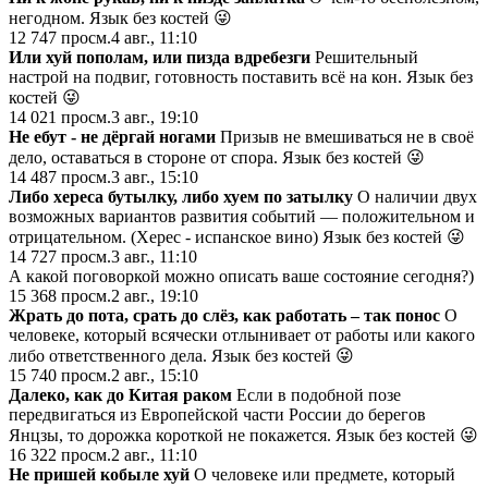
негодном. Язык без костей 😜
12 747
просм.
4 авг., 11:10
Или хуй пополам, или пизда вдребезги
Решительный
настрой на подвиг, готовность поставить всё на кон. Язык без
костей 😜
14 021
просм.
3 авг., 19:10
Не ебут - не дёргай ногами
Призыв не вмешиваться не в своё
дело, оставаться в стороне от спора. Язык без костей 😜
14 487
просм.
3 авг., 15:10
Либо хереса бутылку, либо хуем по затылку
О наличии двух
возможных вариантов развития событий — положительном и
отрицательном. (Херес - испанское вино) Язык без костей 😜
14 727
просм.
3 авг., 11:10
А какой поговоркой можно описать ваше состояние сегодня?)
15 368
просм.
2 авг., 19:10
Жрать до пота, срать до слёз, как работать – так понос
О
человеке, который всячески отлынивает от работы или какого
либо ответственного дела. Язык без костей 😜
15 740
просм.
2 авг., 15:10
Далеко, как до Китая раком
Если в подобной позе
передвигаться из Европейской части России до берегов
Янцзы, то дорожка короткой не покажется. Язык без костей 😜
16 322
просм.
2 авг., 11:10
Не пришей кобыле хуй
О человеке или предмете, который