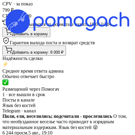
CPV · за показ
799
₽
CPM · за 1000
Пересчитывается от формата и охвата
10 013
/
24ч
Добавить в корзину
Гарантия выхода поста и возврат средств
Добавить в корзину
·
8 000
₽
Надёжность сделки
Среднее время ответа админа
Обычно отвечает быстро
Размещений через Помогач
1 · все вышли в срок
Посты в канале
Язык без костей
Telegram
· канал
Пили, ели, веселились; подсчитали - прослезились
О том,
что необузданное веселье часто приводит к изрядным
материальным издержкам. Язык без костей 😜
6 244
просм.
5 авг., 19:10