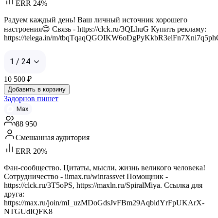
ERR 24%
Радуем каждый день! Ваш личный источник хорошего
настроения😊 Связь - https://clck.ru/3QLhuG Купить рекламу:
https://telega.in/m/tbqTqaqQGOIKW6oDgPyKkbR3elFn7Xni7q5p
1 / 24
10 500
₽
Добавить в корзину
Задорнов пишет
Max
88 950
Смешанная аудитория
ERR 20%
Фан-сообщество. Цитаты, мысли, жизнь великого человека!
Сотрудничество - iimax.ru/winrassvet Помощник -
https://clck.ru/3T5oPS, https://maxln.ru/SpiralMiya. Ссылка для
друга:
https://max.ru/join/mI_uzMDoGdsJvFBm29AqbidYrFpUKArX-
NTGUdIQFK8