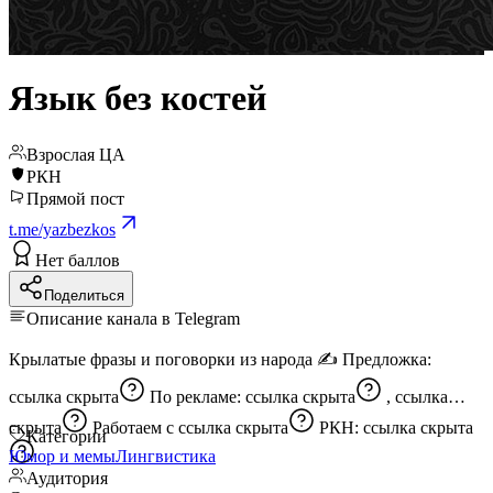
Язык без костей
Взрослая ЦА
РКН
Прямой пост
t.me/yazbezkos
Нет баллов
Поделиться
Описание канала в Telegram
Крылатые фразы и поговорки из народа ✍️ Предложка:
ссылка скрыта
По рекламе:
ссылка скрыта
,
ссылка
скрыта
Работаем с
ссылка скрыта
РКН:
ссылка скрыта
Категории
Юмор и мемы
Лингвистика
Аудитория