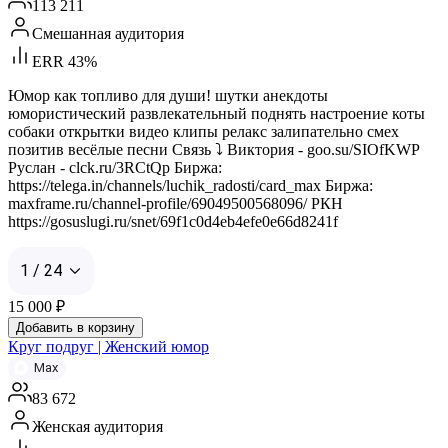
113 211
Смешанная аудитория
ERR 43%
Юмор как топливо для души! шутки анекдоты
юмористический развлекательный поднять настроение коты
собаки открытки видео клипы релакс залипательно смех
позитив весёлые песни Связь ⤵️ Виктория - goo.su/SIOfKWP
Руслан - clck.ru/3RCtQp Биржа:
https://telega.in/channels/luchik_radosti/card_max Биржа:
maxframe.ru/channel-profile/69049500568096/ РКН
https://gosuslugi.ru/snet/69f1c0d4eb4efe0e66d8241f
1 / 24
15 000
₽
Добавить в корзину
Круг подруг | Женский юмор
Max
83 672
Женская аудитория