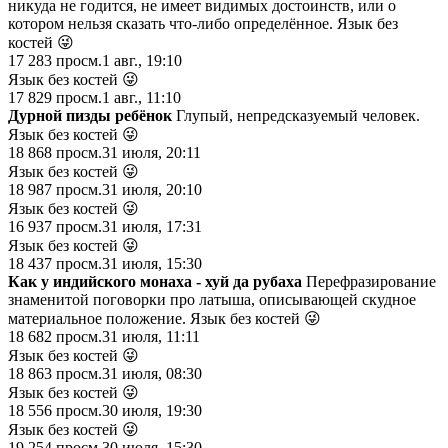
никуда не годится, не имеет видимых достоинств, или о
котором нельзя сказать что-либо определённое.
Язык без
костей 😜
17 283
просм.
1 авг., 19:10
Язык без костей 😜
17 829
просм.
1 авг., 11:10
Дурной пизды ребёнок
Глупый, непредсказуемый человек.
Язык без костей 😜
18 868
просм.
31 июля, 20:11
Язык без костей 😜
18 987
просм.
31 июля, 20:10
Язык без костей 😜
16 937
просм.
31 июля, 17:31
Язык без костей 😜
18 437
просм.
31 июля, 15:30
Как у индийского монаха - хуй да рубаха
Перефразирование
знаменитой поговорки про латыша, описывающей скудное
материальное положение. Язык без костей 😜
18 682
просм.
31 июля, 11:11
Язык без костей 😜
18 863
просм.
31 июля, 08:30
Язык без костей 😜
18 556
просм.
30 июля, 19:30
Язык без костей 😜
19 254
просм.
30 июля, 15:30