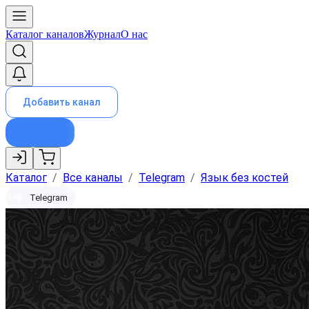
Каталог каналов
Журнал
О нас
Добавить канал
Каталог
/
Все каналы
/
Telegram
/
Язык без костей
Telegram