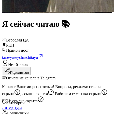
Я сейчас читаю 📚
Взрослая ЦА
РКН
Прямой пост
t.me/yaseychaschitayu
Нет баллов
Поделиться
Описание канала в Telegram
Канал с Вашими рецензиями! Вопросы, реклама:
ссылка
скрыта
,
ссылка скрыта
Работаем с:
ссылка скрыта
РКН:
ссылка скрыта
Категории
Литература
Подписчики