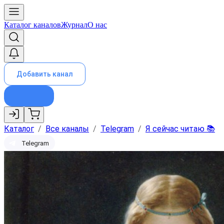
Каталог каналов
Журнал
О нас
Добавить канал
Каталог
/
Все каналы
/
Telegram
/
Я сейчас читаю 📚
Telegram