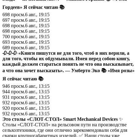
Гордеев»
Я сейчас читаю 📚
698
просм.
6 авг., 19:15
697
просм.
6 авг., 19:15
698
просм.
6 авг., 19:15
698
просм.
6 авг., 19:15
700
просм.
6 авг., 19:15
693
просм.
6 авг., 19:15
689
просм.
6 авг., 19:15
🥀🥀🥀
«Книги пишутся не для того, чтоб в них верили, а
для того, чтобы их обдумывали. Имея перед собою книгу,
каждый должен стараться понять не что она высказывает,
а что она хочет высказать». — Умберто Эко 📚 «Имя розы»
Я сейчас читаю 📚
946
просм.
6 авг., 13:15
944
просм.
6 авг., 13:15
931
просм.
6 авг., 13:15
932
просм.
6 авг., 13:15
920
просм.
6 авг., 13:15
932
просм.
6 авг., 13:15
Это столы «СЛОТ-СТОЛ»
Smart Mechanical Devices
✨
Столы «СЛОТ-СТОЛ» на рельсовом пути на производстве
сельхозтехники, где они отлично зарекомендовали себя для
сварки крупногабаритных изделий. ✅ Наши столы уже