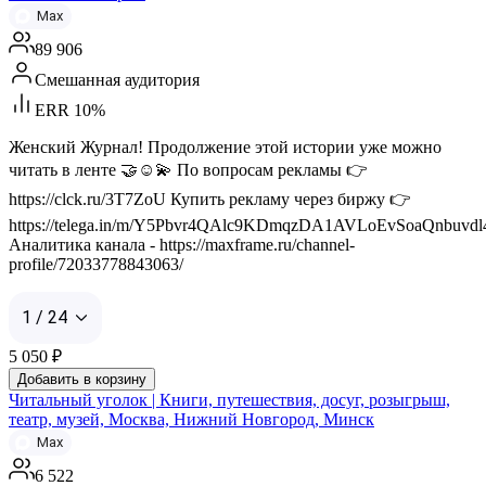
Max
89 906
Смешанная аудитория
ERR 10%
Женский Журнал! Продолжение этой истории уже можно
читать в ленте 🤝☺️💫 По вопросам рекламы 👉
https://clck.ru/3T7ZoU Купить рекламу через биржу 👉
https://telega.in/m/Y5Pbvr4QAlc9KDmqzDA1AVLoEvSoaQnbuvd
Аналитика канала - https://maxframe.ru/channel-
profile/72033778843063/
1 / 24
5 050
₽
Добавить в корзину
Читальный уголок | Книги, путешествия, досуг, розыгрыш,
театр, музей, Москва, Нижний Новгород, Минск
Max
6 522