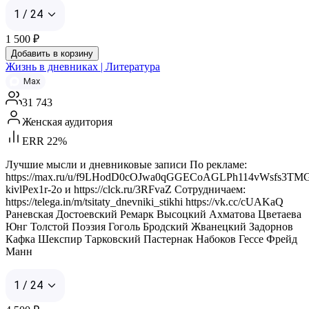
1 / 24
1 500
₽
Добавить в корзину
Жизнь в дневниках | Литература
Max
31 743
Женская аудитория
ERR 22%
Лучшие мысли и дневниковые записи По рекламе:
https://max.ru/u/f9LHodD0cOJwa0qGGECoAGLPh114vWsfs3TM
kivlPex1r-2o и https://clck.ru/3RFvaZ Сотрудничаем:
https://telega.in/m/tsitaty_dnevniki_stikhi https://vk.cc/cUAKaQ
Раневская Достоевский Ремарк Высоцкий Ахматова Цветаева
Юнг Толстой Поэзия Гоголь Бродский Жванецкий Задорнов
Кафка Шекспир Тарковский Пастернак Набоков Гессе Фрейд
Манн
1 / 24