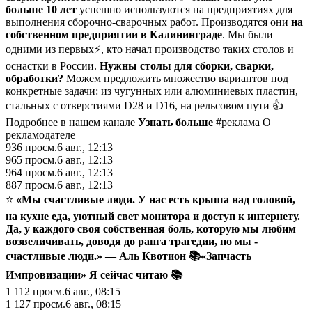
больше 10 лет
успешно используются на предприятиях для
выполнения сборочно-сварочных работ. Производятся они
на
собственном предприятии в Калининграде
. Мы были
одними из первых⚡, кто начал производство таких столов и
оснастки в России.
Нужны столы для сборки, сварки,
обработки?
Можем предложить множество вариантов под
конкретные задачи: из чугунных или алюминиевых пластин,
стальных с отверстиями D28 и D16, на рельсовом пути 👍
Подробнее в нашем канале
Узнать больше
#реклама О
рекламодателе
936
просм.
6 авг., 12:13
965
просм.
6 авг., 12:13
964
просм.
6 авг., 12:13
887
просм.
6 авг., 12:13
⭐️
«Мы счастливые люди. У нас есть крыша над головой,
на кухне еда, уютный свет монитора и доступ к интернету.
Да, у каждого своя собственная боль, которую мы любим
возвеличивать, доводя до ранга трагедии, но мы -
счастливые люди.» — Аль Квотион 📚«Запчасть
Импровизации»
Я сейчас читаю 📚
1 112
просм.
6 авг., 08:15
1 127
просм.
6 авг., 08:15