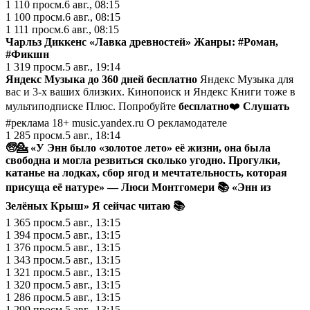
1 110
просм.
6 авг., 08:15
1 100
просм.
6 авг., 08:15
1 111
просм.
6 авг., 08:15
Чарльз Диккенс «Лавка древностей» Жанры:
#Роман
,
#Фикшн
1 319
просм.
5 авг., 19:14
Яндекс Музыка до 360 дней бесплатно
Яндекс Музыка для
вас и 3-х ваших близких. Кинопоиск и Яндекс Книги тоже в
мультиподписке Плюс. Попробуйте
бесплатно
❤️
Слушать
#реклама 18+ music.yandex.ru О рекламодателе
1 285
просм.
5 авг., 18:14
🧓
💁
«У Энн было «золотое лето» её жизни, она была
свободна и могла резвиться сколько угодно. Прогулки,
катанье на лодках, сбор ягод и мечтательность, которая
присуща её натуре» — Люси Монтгомери 📚 «Энн из
Зелёных Крыш»
Я сейчас читаю 📚
1 365
просм.
5 авг., 13:15
1 394
просм.
5 авг., 13:15
1 376
просм.
5 авг., 13:15
1 343
просм.
5 авг., 13:15
1 321
просм.
5 авг., 13:15
1 320
просм.
5 авг., 13:15
1 286
просм.
5 авг., 13:15
1 299
просм.
5 авг., 13:15