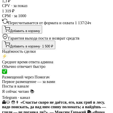
1,3
₽
CPV · за показ
1 319
₽
CPM · за 1000
Пересчитывается от формата и охвата
1 137
/
24ч
Добавить в корзину
Гарантия выхода поста и возврат средств
Добавить в корзину
·
1 500
₽
Надёжность сделки
Среднее время ответа админа
Обычно отвечает быстро
Размещений через Помогач
Первое размещение — за вами
Посты в канале
Я сейчас читаю 📚
Telegram
· канал
👻😾 😳👨
«Счастье скоро не даётся, его, как гриб в лесу,
надо поискать, да над ним спину поломать; а найдёшь —
гляди — не поганка ли?». — Максим Горький 📚 «Фома