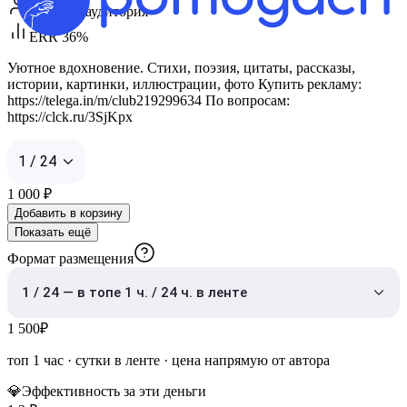
Женская аудитория
ERR 36%
Уютное вдохновение. Стихи, поэзия, цитаты, рассказы,
истории, картинки, иллюстрации, фото Купить рекламу:
https://telega.in/m/club219299634 По вопросам:
https://clck.ru/3SjKpx
1 / 24
1 000
₽
Добавить в корзину
Показать ещё
Формат размещения
1 / 24 — в топе 1 ч. / 24 ч. в ленте
1 500
₽
топ 1 час
·
сутки в ленте
· цена напрямую от автора
💎
Эффективность за эти деньги