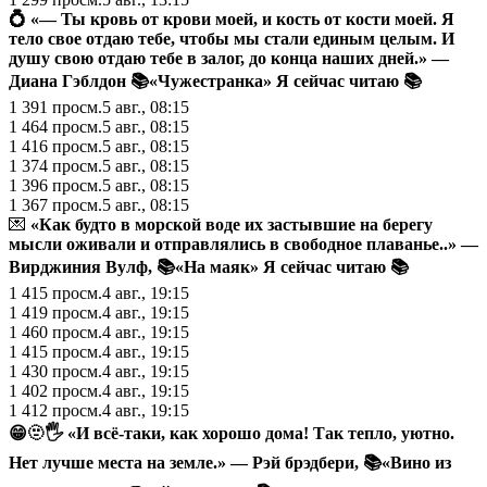
💍
«— Ты кровь от крови моей, и кость от кости моей. Я
тело свое отдаю тебе, чтобы мы стали единым целым. И
душу свою отдаю тебе в залог, до конца наших дней.» —
Диана Гэблдон 📚«Чужестранка»
Я сейчас читаю
📚
1 391
просм.
5 авг., 08:15
1 464
просм.
5 авг., 08:15
1 416
просм.
5 авг., 08:15
1 374
просм.
5 авг., 08:15
1 396
просм.
5 авг., 08:15
1 367
просм.
5 авг., 08:15
💌
«Как будто в морской воде их застывшие на берегу
мысли оживали и отправлялись в свободное плаванье..» —
Вирджиния Вулф, 📚«На маяк»
Я сейчас читаю 📚
1 415
просм.
4 авг., 19:15
1 419
просм.
4 авг., 19:15
1 460
просм.
4 авг., 19:15
1 415
просм.
4 авг., 19:15
1 430
просм.
4 авг., 19:15
1 402
просм.
4 авг., 19:15
1 412
просм.
4 авг., 19:15
😁
🫥
🖐️
«И всё-таки, как хорошо дома! Так тепло, уютно.
Нет лучше места на земле.»
— Рэй брэдбери,
📚
«Вино из