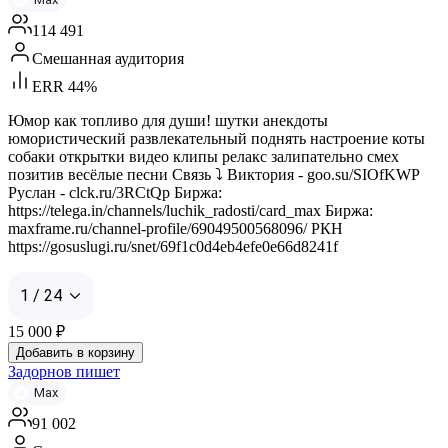
114 491
Смешанная аудитория
ERR 44%
Юмор как топливо для души! шутки анекдоты
юмористический развлекательный поднять настроение коты
собаки открытки видео клипы релакс залипательно смех
позитив весёлые песни Связь ⤵️ Виктория - goo.su/SIOfKWP
Руслан - clck.ru/3RCtQp Биржа:
https://telega.in/channels/luchik_radosti/card_max Биржа:
maxframe.ru/channel-profile/69049500568096/ РКН
https://gosuslugi.ru/snet/69f1c0d4eb4efe0e66d8241f
1 / 24
15 000
₽
Добавить в корзину
Задорнов пишет
Max
91 002