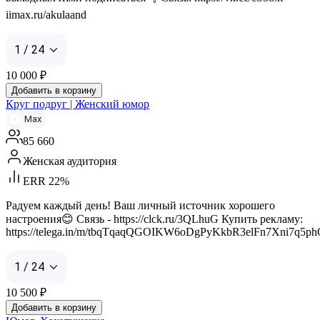
iimax.ru/akulaand
1 / 24
10 000
₽
Добавить в корзину
Круг подруг | Женский юмор
Max
85 660
Женская аудитория
ERR 22%
Радуем каждый день! Ваш личный источник хорошего
настроения😊 Связь - https://clck.ru/3QLhuG Купить рекламу:
https://telega.in/m/tbqTqaqQGOIKW6oDgPyKkbR3elFn7Xni7q5p
1 / 24
10 500
₽
Добавить в корзину