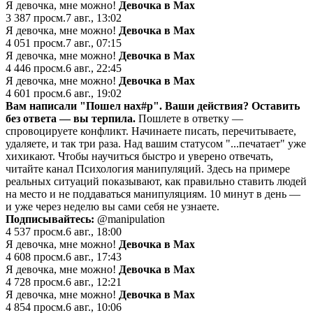
Я девочка, мне можно!
Девочка в Мах
3 387
просм.
7 авг., 13:02
Я девочка, мне можно!
Девочка в Мах
4 051
просм.
7 авг., 07:15
Я девочка, мне можно!
Девочка в Мах
4 446
просм.
6 авг., 22:45
Я девочка, мне можно!
Девочка в Мах
4 601
просм.
6 авг., 19:02
Вам написали "Пошел нах#р". Ваши действия?
Оставить
без ответа — вы терпила.
Пошлете в ответку —
спровоцируете конфликт. Начинаете писать, перечитываете,
удаляете, и так три раза. Над вашим статусом "...печатает" уже
хихикают. Чтобы научиться быстро и уверено отвечать,
читайте канал Психология манипуляций. Здесь на примере
реальных ситуаций показывают, как правильно ставить людей
на место и не поддаваться манипуляциям. 10 минут в день —
и уже через неделю вы сами себя не узнаете.
Подписывайтесь:
@manipulation
4 537
просм.
6 авг., 18:00
Я девочка, мне можно!
Девочка в Мах
4 608
просм.
6 авг., 17:43
Я девочка, мне можно!
Девочка в Мах
4 728
просм.
6 авг., 12:21
Я девочка, мне можно!
Девочка в Мах
4 854
просм.
6 авг., 10:06