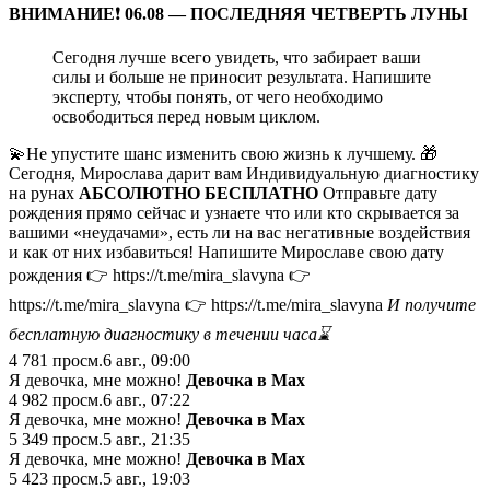
ВНИМАНИЕ
❗️
06.08 — ПОСЛЕДНЯЯ ЧЕТВЕРТЬ ЛУНЫ
Сегодня лучше всего увидеть, что забирает ваши
силы и больше не приносит результата. Напишите
эксперту, чтобы понять, от чего необходимо
освободиться перед новым циклом.
💫Не упустите шанс изменить свою жизнь к лучшему. 🎁
Сегодня, Мирослава дарит вам Индивидуальную диагностику
на рунах
АБСОЛЮТНО БЕСПЛАТНО
Отправьте дату
рождения прямо сейчас и узнаете что или кто скрывается за
вашими «неудачами», есть ли на вас негативные воздействия
и как от них избавиться! Напишите Мирославе свою дату
рождения 👉 https://t.me/mira_slavyna 👉
https://t.me/mira_slavyna 👉 https://t.me/mira_slavyna
И получите
бесплатную диагностику в течении часа⌛️
4 781
просм.
6 авг., 09:00
Я девочка, мне можно!
Девочка в Мах
4 982
просм.
6 авг., 07:22
Я девочка, мне можно!
Девочка в Мах
5 349
просм.
5 авг., 21:35
Я девочка, мне можно!
Девочка в Мах
5 423
просм.
5 авг., 19:03