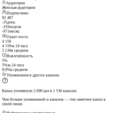
Аудитория
Женская аудитория
Подписчики
82 487
-35
день
-193
неделя
-971
месяц
Охват поста
4 159
4 159
за 24 часа
5 139
в среднем
Вовлечённость
5%
5%
за 24 часа
8,9%
в среднем
Упоминания в других каналах
Канал упомянули
2 690
раз
в
1 530
каналах
Чем больше упоминаний и каналов — тем заметнее канал в
своей нише.
Информация о подписчиках