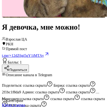
Я девочка, мне можно!
Взрослая ЦА
РКН
Прямой пост
t.me/+12dZ6gi5qY1iMTAy
Баллы: 1
Поделиться
Описание канала в Telegram
Поделиться:
ссылка скрыта
Биржа:
ссылка скрыта
2f1bc1f8da9 Админ:
ссылка скрыта
ссылка скрыта
Менеджер:
ссылка скрыта
ссылка скрыта
ссылка скрыта
Категории
Юмор и мемы
РКН:
ссылка скрыта