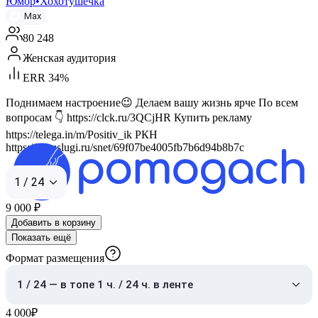
Юмор•Хохотушечка
Max
80 248
Женская аудитория
ERR 34%
Поднимаем настроение😉 Делаем вашу жизнь ярче По всем
вопросам 👇 https://clck.ru/3QCjHR Купить рекламу
https://telega.in/m/Positiv_ik РКН
https://gosuslugi.ru/snet/69f07be4005fb7b6d94b8b7c
1 / 24
9 000
₽
Добавить в корзину
Показать ещё
Формат размещения
1 / 24 — в топе 1 ч. / 24 ч. в ленте
4 000
₽