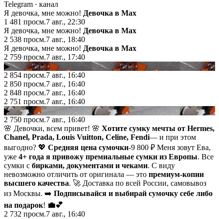
Telegram
· канал
Я девочка, мне можно!
Девочка в Мах
1 481
просм.
7 авг., 22:30
Я девочка, мне можно!
Девочка в Мах
2 538
просм.
7 авг., 18:40
Я девочка, мне можно!
Девочка в Мах
2 759
просм.
7 авг., 17:40
▶
2 854
просм.
7 авг., 16:40
2 850
просм.
7 авг., 16:40
2 848
просм.
7 авг., 16:40
2 751
просм.
7 авг., 16:40
▶
2 750
просм.
7 авг., 16:40
🌸 Девочки, всем привет! 🌸
Хотите сумку мечты от Hermes
,
Chanel, Prada, Louis Vuitton, Celine,
Fendi
— и при этом
выгодно? 💖
Средняя цена сумочки
-9 800 ₽ Меня зовут Ева,
уже
4+ года я привожу премиальные сумки из Европы
. Все
сумки с
бирками, документами и чеками
. С виду
невозможно отличить от оригинала — это
премиум-копии
высшего качества
. 🚀 Доставка по всей России, самовывоз
из Москвы. ➡️
Подписывайся и выбирай сумочку себе либо
на подарок
!
💼
💕
2 732
просм.
7 авг., 16:40