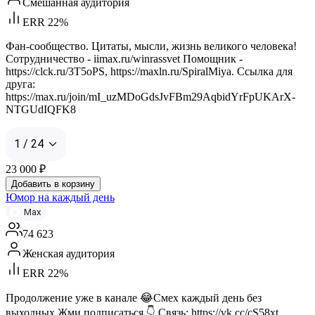
Смешанная аудитория
ERR 22%
Фан-сообщество. Цитаты, мысли, жизнь великого человека!
Сотрудничество - iimax.ru/winrassvet Помощник -
https://clck.ru/3T5oPS, https://maxln.ru/SpiralMiya. Ссылка для
друга:
https://max.ru/join/mI_uzMDoGdsJvFBm29AqbidYrFpUKArX-
NTGUdIQFK8
1 / 24
23 000
₽
Добавить в корзину
Юмор на каждый день
Max
74 623
Женская аудитория
ERR 22%
Продолжение уже в канале 😂Смех каждый день без
выходных Жми подписаться 👇 Связь: https://vk.cc/cS58xt