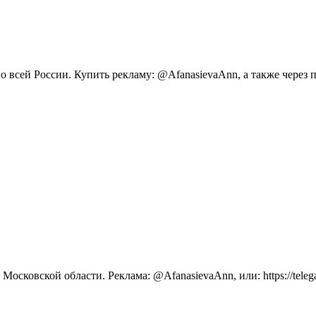
сей России. Купить рекламу: @AfanasievaAnn, а также через платф
осковской области. Реклама: @AfanasievaAnn, или: https://telega