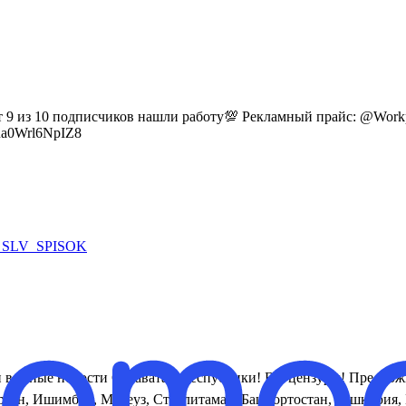
т 9 из 10 подписчиков нашли работу💯 Рекламный прайс: @Workp
Wua0Wrl6NpIZ8
 SLV_SPISOK
и важные новости Салавата и республики! Без цензуры! Предлож
ган, Ишимбай, Мелеуз, Стерлитамак, Башкортостан, Башкирия, В