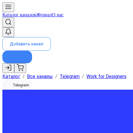
Каталог каналов
Журнал
О нас
Добавить канал
Каталог
/
Все каналы
/
Telegram
/
Work for Designers
Telegram