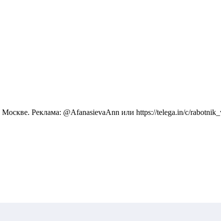
оскве. Реклама: @AfanasievaAnn или https://telega.in/c/rabotni