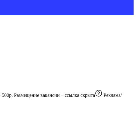
№ 7007251462 Канал с вакансиями для дизайнеров всех направлений, от Web до 3D и Motion. Стоимость размещения вакансии – 500р. Размещение вакансии –
ссылка скрыта
Реклама/