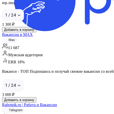
юр.лиц: https://telega.in/m/slv_spisok
1 / 24
1 300
₽
Добавить в корзину
Вакансии в МАХ
Max
11 687
Мужская аудитория
ERR 18%
Ваканси - ТОП Подпишись и получай свежие вакансии со всей Р
1 / 24
3 000
₽
Добавить в корзину
Rabotnik.ru | Работа и Вакансии
Telegram