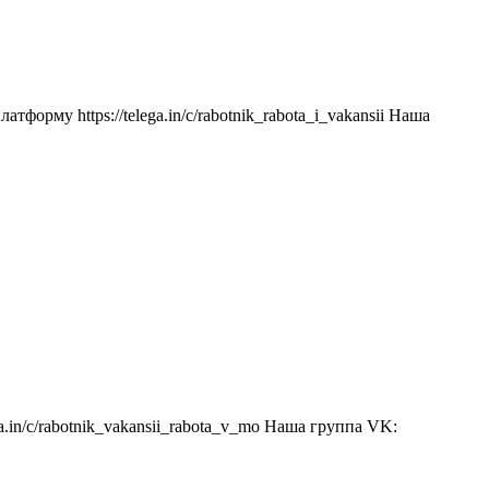
орму https://telega.in/c/rabotnik_rabota_i_vakansii Наша
.in/c/rabotnik_vakansii_rabota_v_mo Наша группа VK: