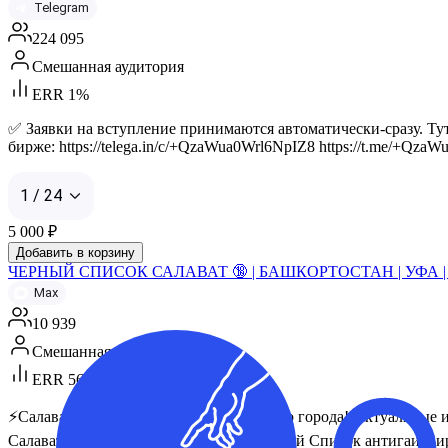
Telegram
224 095
Смешанная аудитория
ERR 1%
✅ Заявки на вступление принимаются автоматически-сразу. Ту
бирже: https://telega.in/c/+QzaWua0Wrl6NpIZ8 https://t.me/+Qza
1 / 24
5 000
₽
Добавить в корзину
ЧЕРНЫЙ СПИСОК САЛАВАТ 🔞 | БАШКОРТОСТАН | УФА |
Max
10 939
Смешанная аудитория
ERR 56%
⚡️Салават: Самое посещаемое сообщество города! Актуальные 
Салават, slv_spisok, ЧС САЛАВАТ, Черный Список антигаи, Зир