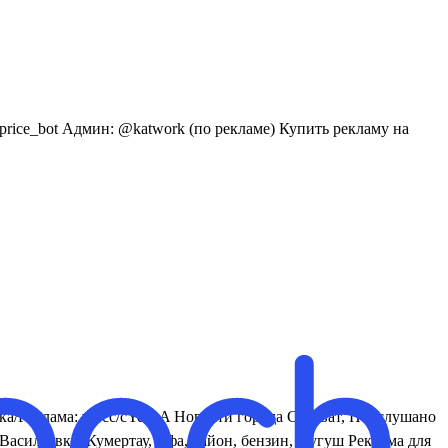
rice_bot Админ: @katwork (по рекламе) Купить рекламу на
ка/Реклама: vk.cc/cYeenA Новости города Салават, Подслушано
асильевка, Кумертау, Уфа, район, бензин, Нугуш Реклама для