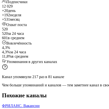
Подписчики
12 029
+20
день
+192
неделя
+531
месяц
Охват поста
520
520
за 24 часа
601
в среднем
Вовлечённость
4,3%
4,3%
за 24 часа
11,8%
в среднем
Упоминания в других каналах
Канал упомянули
217
раз
в
81
канале
Чем больше упоминаний и каналов — тем заметнее канал в сво
Похожие каналы
ФРИЛАНС. Вакансии