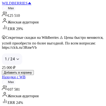
WILDBERRIES🔥
Max
125 510
Женская аудитория
ERR 29%
🤫Секретные скидки на Wildberries ⚠️ Цены быстро меняются,
успей приобрести по более выгодной. По всем вопросам:
https://clck.ru/3RmeVb
1 / 24
25 000
₽
Добавить в корзину
Находки с WB
Max
107 581
Женская аудитория
ERR 24%