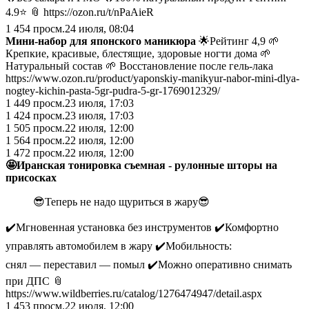
4.9⭐️ 📎 https://ozon.ru/t/nPaAieR
1 454
просм.
24 июля, 08:04
Мини-набор для японского маникюра
🌟Рейтинг 4,9 🌱
Крепкие, красивые, блестящие, здоровые ногти дома 🌱
Натуральный состав 🌱 Восстановление после гель-лака
https://www.ozon.ru/product/yaponskiy-manikyur-nabor-mini-dlya-
nogtey-kichin-pasta-5gr-pudra-5-gr-1769012329/
1 449
просм.
23 июля, 17:03
1 424
просм.
23 июля, 17:03
1 505
просм.
22 июля, 12:00
1 564
просм.
22 июля, 12:00
1 472
просм.
22 июля, 12:00
🤩Иранская тонировка съемная - рулонные шторы на
присосках
😎Теперь не надо щуриться в жару😎
✔️Мгновенная установка без инструментов ✔️Комфортно
управлять автомобилем в жару ✔️Мобильность:
снял — переставил — помыл ✔️Можно оперативно снимать
при ДПС 📎
https://www.wildberries.ru/catalog/1276474947/detail.aspx
1 453
просм.
22 июля, 12:00