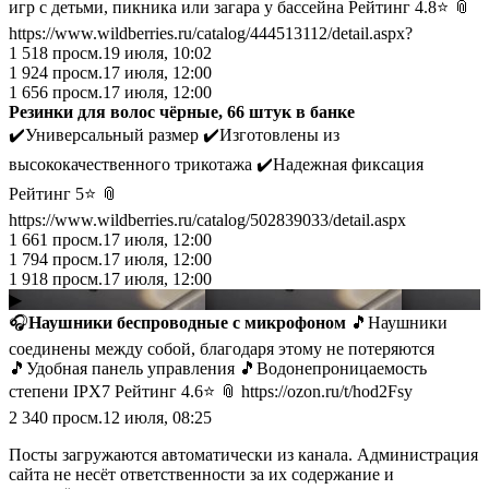
игр с детьми, пикника или загара у бассейна Рейтинг 4.8⭐️ 📎
https://www.wildberries.ru/catalog/444513112/detail.aspx?
1 518
просм.
19 июля, 10:02
1 924
просм.
17 июля, 12:00
1 656
просм.
17 июля, 12:00
Резинки для волос чёрные, 66 штук в банке
✔️Универсальный размер ✔️Изготовлены из
высококачественного трикотажа ✔️Надежная фиксация
Рейтинг 5⭐️ 📎
https://www.wildberries.ru/catalog/502839033/detail.aspx
1 661
просм.
17 июля, 12:00
1 794
просм.
17 июля, 12:00
1 918
просм.
17 июля, 12:00
▶
🎧
Наушники беспроводные с микрофоном
🎵Наушники
соединены между собой, благодаря этому не потеряются
🎵Удобная панель управления 🎵Водонепроницаемость
степени IPX7 Рейтинг 4.6⭐️ 📎 https://ozon.ru/t/hod2Fsy
2 340
просм.
12 июля, 08:25
Посты загружаются автоматически из канала. Администрация
сайта не несёт ответственности за их содержание и