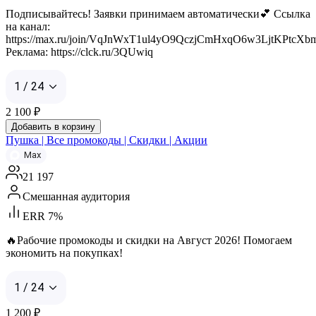
Подписывайтесь! Заявки принимаем автоматически💕 Ссылка
на канал:
https://max.ru/join/VqJnWxT1ul4yO9QczjCmHxqO6w3LjtKPtcX
Реклама: https://clck.ru/3QUwiq
1 / 24
2 100
₽
Добавить в корзину
Пушка | Все промокоды | Скидки | Акции
Max
21 197
Смешанная аудитория
ERR 7%
🔥Рабочие промокоды и скидки на Август 2026! Помогаем
экономить на покупках!
1 / 24
1 200
₽