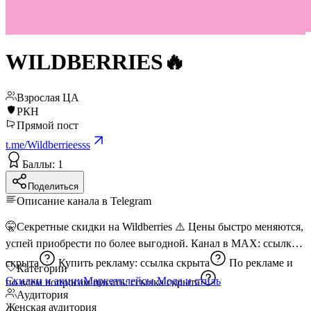
WILDBERRIES🔥
Взрослая ЦА
РКН
Прямой пост
t.me/Wildberrieesss
Баллы: 1
Поделиться
Описание канала в Telegram
🤫Секретные скидки на Wildberries ⚠️ Цены быстро меняются,
успей приобрести по более выгодной. Канал в MAX:
ссылка
скрыта
Купить рекламу:
ссылка скрыта
По рекламе и
Категории
Скидки и акции
Маркетплейсы
Мода и стиль
по всем вопросам писать:
ссылка скрыта
Аудитория
Женская аудитория