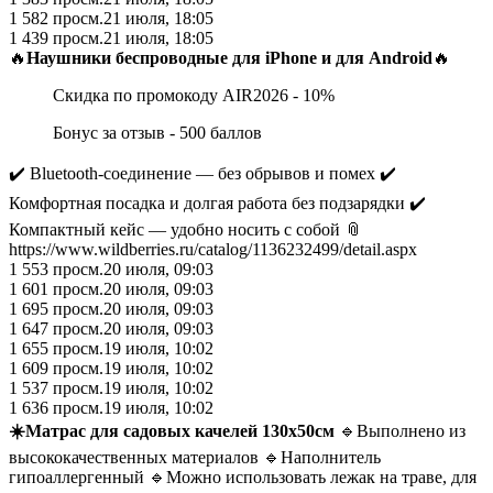
1 582
просм.
21 июля, 18:05
1 439
просм.
21 июля, 18:05
🔥
Наушники беспроводные для iPhone и для Android
🔥
Скидка по промокоду AIR2026 - 10%
Бонус за отзыв - 500 баллов
✔️ Bluetooth‑соединение — без обрывов и помех ✔️
Комфортная посадка и долгая работа без подзарядки ✔️
Компактный кейс — удобно носить с собой 📎
https://www.wildberries.ru/catalog/1136232499/detail.aspx
1 553
просм.
20 июля, 09:03
1 601
просм.
20 июля, 09:03
1 695
просм.
20 июля, 09:03
1 647
просм.
20 июля, 09:03
1 655
просм.
19 июля, 10:02
1 609
просм.
19 июля, 10:02
1 537
просм.
19 июля, 10:02
1 636
просм.
19 июля, 10:02
☀️Матрас для садовых качелей 130х50см
🔹Выполнено из
высококачественных материалов 🔹Наполнитель
гипоаллергенный 🔹Можно использовать лежак на траве, для