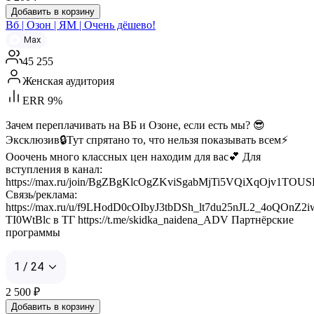
Добавить в корзину
Вб | Озон | ЯМ | Очень дёшево!
Max
45 255
Женская аудитория
ERR 9%
Зачем переплачивать на ВБ и Озоне, если есть мы? 😎
Эксклюзив🔒Тут спрятано то, что нельзя показывать всем⚡️
Ооочень много классных цен находим для вас💕 Для
вступления в канал:
https://max.ru/join/BgZBgKlcOgZKviSgabMjTi5VQiXqOjv1TOU
Связь/реклама:
https://max.ru/u/f9LHodD0cOIbyJ3tbDSh_lt7du25nJL2_4oQOnZ2
TI0WtBlc в ТГ https://t.me/skidka_naidena_ADV Партнёрские
программы
1 / 24
2 500
₽
Добавить в корзину