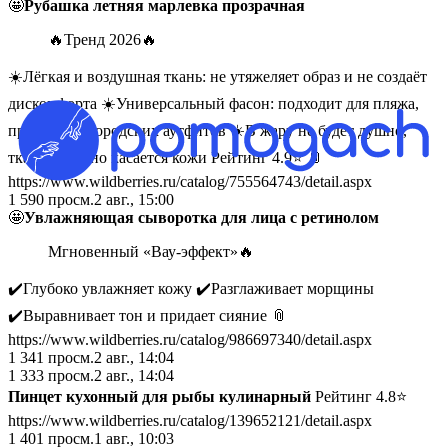
🤩
Рубашка летняя марлевка прозрачная
🔥Тренд 2026🔥
☀️Лёгкая и воздушная ткань: не утяжеляет образ и не создаёт
дискомфорта ☀️Универсальный фасон: подходит для пляжа,
прогулок и городских аутфитов ☀️В жару не будет душно,
ткань приятно касается кожи Рейтинг 4.9⭐️ 📎
https://www.wildberries.ru/catalog/755564743/detail.aspx
1 590
просм.
2 авг., 15:00
🤩
Увлажняющая сыворотка для лица с ретинолом
Мгновенный «Вау-эффект»🔥
✔️Глубоко увлажняет кожу ✔️Разглаживает морщины
✔️Выравнивает тон и придает сияние 📎
https://www.wildberries.ru/catalog/986697340/detail.aspx
1 341
просм.
2 авг., 14:04
1 333
просм.
2 авг., 14:04
Пинцет кухонный для рыбы кулинарный
Рейтинг 4.8⭐️
https://www.wildberries.ru/catalog/139652121/detail.aspx
1 401
просм.
1 авг., 10:03