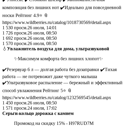
композиция без лишних нот ✔️Идеально для повседневной
носки Рейтинг 4.9⭐️ 📎
https://www.wildberries.ru/catalog/1018730569/detail.aspx
1 530
просм.
26 июля, 14:01
1 726
просм.
26 июля, 08:50
1 692
просм.
26 июля, 08:50
1 570
просм.
26 июля, 08:50
💧
Увлажнитель воздуха для дома, ультразвуковой
✨Максимум комфорта без лишних хлопот✨
✔️Резервуар 6 л — долгая работа без дозаправки ✔️Тихая
работа — не потревожит даже чуткого малыша
✔️Ультразвуковое распыление — бережный и эффективный
способ увлажнения Рейтинг 5⭐️ 📎
https://www.wildberries.ru/catalog/1232569545/detail.aspx
1 450
просм.
26 июля, 08:50
1 571
просм.
24 июля, 17:02
Серьги-кольцо дорожка с камнем
Промокод на скидку 15% - H97RUD7M