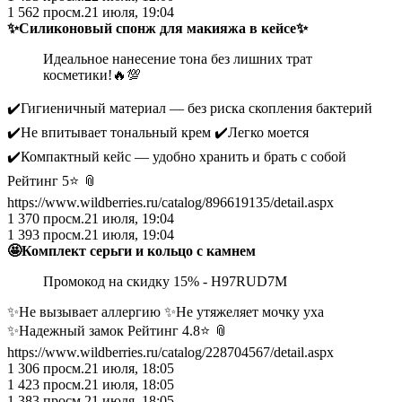
1 562
просм.
21 июля, 19:04
✨Силиконовый спонж для макияжа в кейсе✨
Идеальное нанесение тона без лишних трат
косметики!🔥💯
✔️Гигиеничный материал — без риска скопления бактерий
✔️Не впитывает тональный крем ✔️Легко моется
✔️Компактный кейс — удобно хранить и брать с собой
Рейтинг 5⭐️ 📎
https://www.wildberries.ru/catalog/896619135/detail.aspx
1 370
просм.
21 июля, 19:04
1 393
просм.
21 июля, 19:04
🤩Комплект серьги и кольцо с камнем
Промокод на скидку 15% - H97RUD7M
✨Не вызывает аллергию ✨Не утяжеляет мочку уха
✨Надежный замок Рейтинг 4.8⭐️ 📎
https://www.wildberries.ru/catalog/228704567/detail.aspx
1 306
просм.
21 июля, 18:05
1 423
просм.
21 июля, 18:05
1 383
просм.
21 июля, 18:05