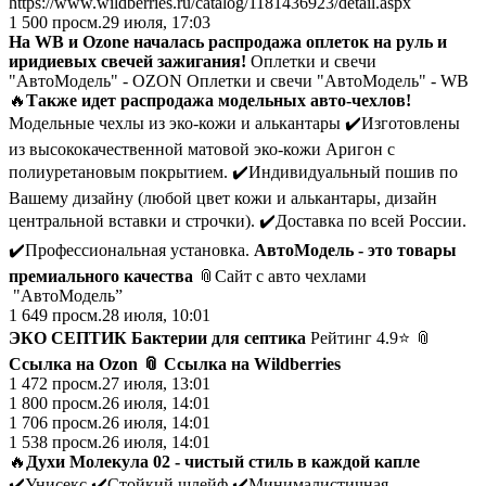
https://www.wildberries.ru/catalog/1181436923/detail.aspx
1 500
просм.
29 июля, 17:03
На WB и Ozone началась распродажа оплеток на руль и
иридиевых свечей зажигания!
Оплетки и свечи
"АвтоМодель" - OZON Оплетки и свечи "АвтоМодель" - WB
🔥
Также идет распродажа модельных авто-чехлов!
️Модельные чехлы из эко-кожи и алькантары ✔️Изготовлены
из высококачественной матовой эко-кожи Аригон с
полиуретановым покрытием. ✔️Индивидуальный пошив по
Вашему дизайну (любой цвет кожи и алькантары, дизайн
центральной вставки и строчки). ✔️Доставка по всей России.
✔️Профессиональная установка.
АвтоМодель - это
товары
премиального качества
📎Сайт с авто чехлами
"АвтоМодель”
1 649
просм.
28 июля, 10:01
ЭКО СЕПТИК Бактерии для септика
Рейтинг 4.9⭐️ 📎
Ссылка на Ozon
📎
Ссылка на Wildberries
1 472
просм.
27 июля, 13:01
1 800
просм.
26 июля, 14:01
1 706
просм.
26 июля, 14:01
1 538
просм.
26 июля, 14:01
🔥
Духи Молекула 02 - чистый стиль в каждой капле
✔️Унисекс ✔️Стойкий шлейф ✔️Минималистичная