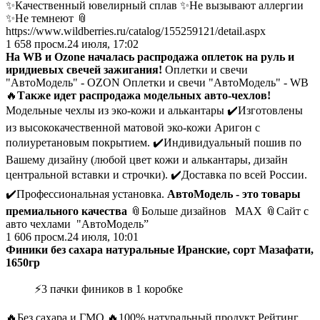
✨Качественный ювелирный сплав ✨Не вызывают аллергии
✨Не темнеют 📎
https://www.wildberries.ru/catalog/155259121/detail.aspx
1 658
просм.
24 июля, 17:02
На WB и Ozone началась распродажа оплеток на руль и
иридиевых свечей зажигания!
Оплетки и свечи
"АвтоМодель" - OZON Оплетки и свечи "АвтоМодель" - WB
🔥
Также идет распродажа модельных авто-чехлов!
️Модельные чехлы из эко-кожи и алькантары ✔️Изготовлены
из высококачественной матовой эко-кожи Аригон с
полиуретановым покрытием. ✔️Индивидуальный пошив по
Вашему дизайну (любой цвет кожи и алькантары, дизайн
центральной вставки и строчки). ✔️Доставка по всей России.
✔️Профессиональная установка.
АвтоМодель - это товары
премиального качества
📎Больше дизайнов МАХ 📎Сайт с
авто чехлами "АвтоМодель”
1 606
просм.
24 июля, 10:01
Финики без сахара натуральные Иранские, сорт Мазафати,
1650гр
⚡️3 пачки фиников в 1 коробке
🔥Без сахара и ГМО 🔥100% натуральный продукт Рейтинг