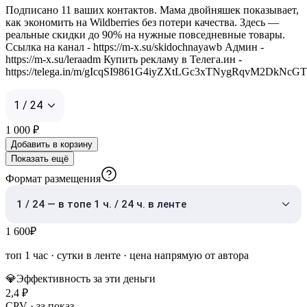
Подписано 11 ваших контактов. Мама двойняшек показывает,
как экономить на Wildberries без потери качества. Здесь —
реальные скидки до 90% на нужные повседневные товары.
Ссылка на канал - https://m-x.su/skidochnayawb Админ -
https://m-x.su/leraadm Купить рекламу в Телега.ин -
https://telega.in/m/gIcqSI9861G4iyZXtLGc3xTNygRqvM2DkNcG
1 / 24
1 000
₽
Добавить в корзину
Показать ещё
Формат размещения
1 / 24 — в топе 1 ч. / 24 ч. в ленте
1 600
₽
топ 1 час
·
сутки в ленте
· цена напрямую от автора
💎
Эффективность за эти деньги
2,4
₽
CPV · за показ