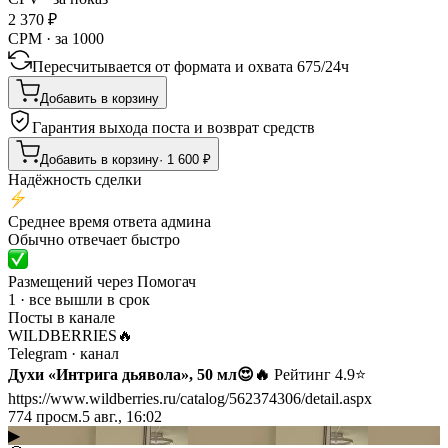
2 370
₽
CPM · за 1000
Пересчитывается от формата и охвата
675
/
24ч
Добавить в корзину
Гарантия выхода поста и возврат средств
Добавить в корзину
·
1 600
₽
Надёжность сделки
Среднее время ответа админа
Обычно отвечает быстро
Размещений через Помогач
1 · все вышли в срок
Посты в канале
WILDBERRIES🔥
Telegram
· канал
Духи «Интрига дьявола», 50 мл😍🔥
Рейтинг 4.9⭐️
https://www.wildberries.ru/catalog/562374306/detail.aspx
774
просм.
5 авг., 16:02
▶