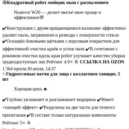
🤩
Квадратный робот мойщик окон с распылением
Neatsvor W20 — делает мытьё окон проще и
эффективнее💯
✔️Конструкция с двумя вращающимися валиками эффективно
удаляет пыль, загрязнения и разводы с поверхности стекла
✔️Оснащён боковыми щётками с ворсовым покрытием для
эффективной очистки краёв и углов окон ✔️В сочетании с
режимом очистки вдоль края робот улучшает качество уборки
труднодоступных зон Рейтинг 4.9⭐️ 📎
ССЫЛКА НА OZON
1 564
просм.
30 июля, 14:37
✨
Гидрогелевые патчи для лица с коллагеном тающие, 5
шт
Хорошая цена 🔥
✔️Глубоко увлажняет и разглаживает морщины ✔️Имеет
«тающий эффект» ✔️Разделены на две части для точного
прилегания ✔️В составе только натуральные компоненты
Рейтинг 5⭐️ 📎