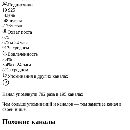
Подписчики
19 925
-4
день
-48
неделя
-176
месяц
Охват поста
675
675
за 24 часа
913
в среднем
Вовлечённость
3,4%
3,4%
за 24 часа
8%
в среднем
Упоминания в других каналах
Канал упомянули
792
раза
в
195
каналах
Чем больше упоминаний и каналов — тем заметнее канал в
своей нише.
Похожие каналы