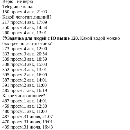
Верю - не верю
Telegram
· канал
150
просм.
4 авг., 21:03
Какой логотип лишний?
217
просм.
4 авг., 17:09
250
просм.
4 авг., 14:54
260
просм.
4 авг., 13:01
😏
Задачка для людей с IQ выше 120.
Какой водой можно
быстрее погасить огонь?
273
просм.
4 авг., 12:00
333
просм.
3 авг., 20:54
339
просм.
3 авг., 18:59
338
просм.
3 авг., 15:03
352
просм.
3 авг., 13:01
395
просм.
2 авг., 16:09
387
просм.
2 авг., 14:01
391
просм.
2 авг., 11:00
485
просм.
1 авг., 16:19
​​​​Какое число лишнее?
487
просм.
1 авг., 14:01
459
просм.
1 авг., 12:30
480
просм.
1 авг., 11:00
487
просм.
31 июля, 21:07
470
просм.
31 июля, 19:01
439
просм.
31 июля, 16:43