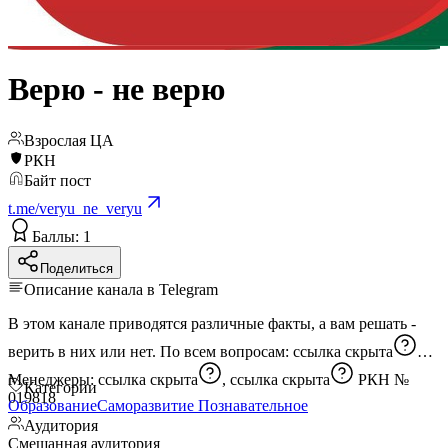
Верю - не верю
Взрослая ЦА
РКН
Байт пост
t.me/veryu_ne_veryu
Баллы: 1
Поделиться
Описание канала в Telegram
В этом канале приводятся различные факты, а вам решать -
верить в них или нет. По всем вопросам:
ссылка скрыта
Менеджеры:
ссылка скрыта
,
ссылка скрыта
РКН №
Категории
019818
Образование
Саморазвитие
Познавательное
Аудитория
Смешанная аудитория