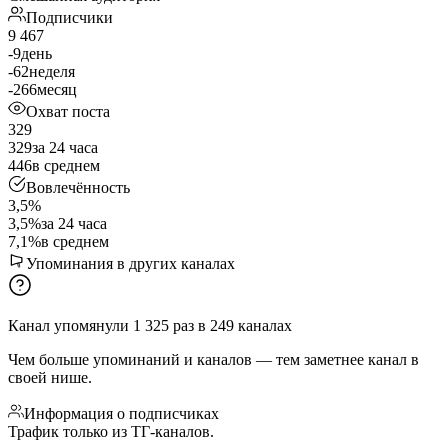
Подписчики
9 467
-9
день
-62
неделя
-266
месяц
Охват поста
329
329
за 24 часа
446
в среднем
Вовлечённость
3,5%
3,5%
за 24 часа
7,1%
в среднем
Упоминания в других каналах
Канал упомянули
1 325
раз
в
249
каналах
Чем больше упоминаний и каналов — тем заметнее канал в
своей нише.
Информация о подписчиках
Трафик только из ТГ-каналов.