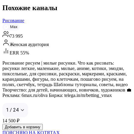
Похожие каналы
Рисование
Max
73 995
Женская аудитория
ERR 55%
Рисование рисуем | милые рисунки. Что как рисовать:
рисунки легкие, маленькие, милые, аниме, котики, эмодзи,
пиксельные, для срисовки, раскраски, маркерами, красками,
карандашами, фигуры, по клеточкам, пошагово рисуем, на
полях, скетчбук, тетрадь Шаблоны туториалы, советы, видео
Творчество: для детей, начинающих, новичков, художников 💼
Реклама: 6max.ru/oliva Биржа: telega.in/m/betting_vmax
1 / 24
14 500
₽
Добавить в корзину
ПОЯСНЯЮ НА КОТЯТАХ