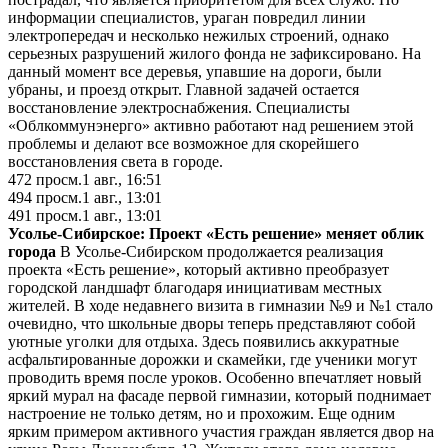
информации специалистов, ураган повредил линии
электропередач и несколько нежилых строений, однако
серьезных разрушений жилого фонда не зафиксировано. На
данный момент все деревья, упавшие на дороги, были
убраны, и проезд открыт. Главной задачей остается
восстановление электроснабжения. Специалисты
«Облкоммунэнерго» активно работают над решением этой
проблемы и делают все возможное для скорейшего
восстановления света в городе.
472
просм.
1 авг., 16:51
494
просм.
1 авг., 13:01
491
просм.
1 авг., 13:01
Усолье-Сибирское: Проект «Есть решение» меняет облик
города
В Усолье-Сибирском продолжается реализация
проекта «Есть решение», который активно преобразует
городской ландшафт благодаря инициативам местных
жителей. В ходе недавнего визита в гимназии №9 и №1 стало
очевидно, что школьные дворы теперь представляют собой
уютные уголки для отдыха. Здесь появились аккуратные
асфальтированные дорожки и скамейки, где ученики могут
проводить время после уроков. Особенно впечатляет новый
яркий мурал на фасаде первой гимназии, который поднимает
настроение не только детям, но и прохожим. Еще одним
ярким примером активного участия граждан является двор на