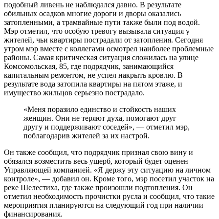
подобный ливень не наблюдался давно. В результате
обильных осадков многие дороги и дворы оказались
затопленными, а трамвайные пути также были под водой.
Мэр отметил, что особую тревогу вызывала ситуация у
жителей, чьи квартиры пострадали от затопления. Сегодня
утром мэр вместе с коллегами осмотрел наиболее проблемные
районы. Самая критическая ситуация сложилась на улице
Комсомольская, 85, где подрядчик, занимающийся
капитальным ремонтом, не успел накрыть кровлю. В
результате вода затопила квартиры на пятом этаже, и
имущество жильцов серьезно пострадало.
«Меня поразило единство и стойкость наших
женщин. Они не теряют духа, помогают друг
другу и поддерживают соседей», — отметил мэр,
поблагодарив жителей за их настрой.
Он также сообщил, что подрядчик признал свою вину и
обязался возместить весь ущерб, который будет оценен
Управляющей компанией. «Я держу эту ситуацию на личном
контроле», — добавил он. Кроме того, мэр посетил участок на
реке Шелестиха, где также произошли подтопления. Он
отметил необходимость прочистки русла и сообщил, что такие
мероприятия планируются на следующий год при наличии
финансирования.