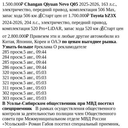
1.500.000₽
Changan Qiyuan Nevo Q05
2025-2026, 163 л.с.,
электричество, передний привод, комплектация 506 Max,
запас хода 506 км 💰Старт цен от 1.700.000₽
Toyota bZ3X
2024-2026, 204 л.с., электричество, передний привод,
комплектация 520 Pro+LiDAR, запас хода 520 км 💰Старт цен
от 2.800.000₽ Привезем эти и любые другие автомобили из
Китая, Японии, Кореи и ОАЭ
по ценам выгоднее рынка
.
Узнать больше
#реклама О рекламодателе
285
просм.
5 авг., 09:44
284
просм.
5 авг., 09:44
285
просм.
5 авг., 09:44
286
просм.
5 авг., 09:44
320
просм.
5 авг., 05:03
321
просм.
5 авг., 05:03
321
просм.
5 авг., 05:03
311
просм.
5 авг., 05:03
302
просм.
5 авг., 05:03
303
просм.
5 авг., 05:03
В Усолье-Сибирском общественник при МВД посетил
спецприемник
В рамках осуществления общественного
контроля за деятельностью полиции член Общественного
совета при Межмуниципальном отделе МВД России
«Усольский» Роман Габов посетил специальный приемник,