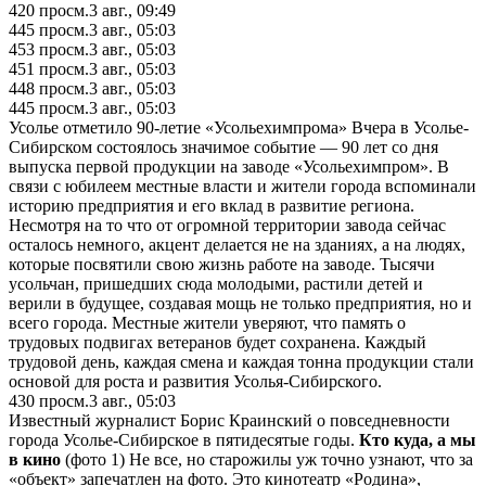
420
просм.
3 авг., 09:49
445
просм.
3 авг., 05:03
453
просм.
3 авг., 05:03
451
просм.
3 авг., 05:03
448
просм.
3 авг., 05:03
445
просм.
3 авг., 05:03
Усолье отметило 90-летие «Усольехимпрома» Вчера в Усолье-
Сибирском состоялось значимое событие — 90 лет со дня
выпуска первой продукции на заводе «Усольехимпром». В
связи с юбилеем местные власти и жители города вспоминали
историю предприятия и его вклад в развитие региона.
Несмотря на то что от огромной территории завода сейчас
осталось немного, акцент делается не на зданиях, а на людях,
которые посвятили свою жизнь работе на заводе. Тысячи
усольчан, пришедших сюда молодыми, растили детей и
верили в будущее, создавая мощь не только предприятия, но и
всего города. Местные жители уверяют, что память о
трудовых подвигах ветеранов будет сохранена. Каждый
трудовой день, каждая смена и каждая тонна продукции стали
основой для роста и развития Усолья-Сибирского.
430
просм.
3 авг., 05:03
Известный журналист Борис Краинский о повседневности
города Усолье-Сибирское в пятидесятые годы.
Кто куда, а мы
в кино
(фото 1) Не все, но старожилы уж точно узнают, что за
«объект» запечатлен на фото. Это кинотеатр «Родина»,