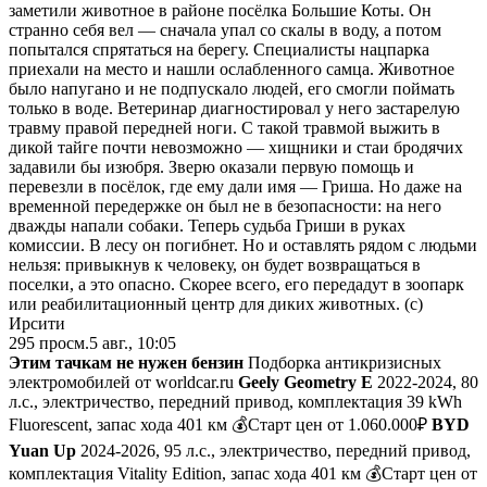
заметили животное в районе посёлка Большие Коты. Он
странно себя вел — сначала упал со скалы в воду, а потом
попытался спрятаться на берегу.
Специалисты нацпарка
приехали на место и нашли ослабленного самца. Животное
было напугано и не подпускало людей, его смогли поймать
только в воде. Ветеринар диагностировал у него застарелую
травму правой передней ноги. С такой травмой выжить в
дикой тайге почти невозможно — хищники и стаи бродячих
задавили бы изюбря. Зверю оказали первую помощь и
перевезли в посёлок, где ему дали имя — Гриша. Но даже на
временной передержке он был не в безопасности: на него
дважды напали собаки. Теперь судьба Гриши в руках
комиссии. В лесу он погибнет. Но и оставлять рядом с людьми
нельзя: привыкнув к человеку, он будет возвращаться в
поселки, а это опасно. Скорее всего, его передадут в зоопарк
или реабилитационный центр для диких животных. (с)
Ирсити
295
просм.
5 авг., 10:05
Этим тачкам не нужен бензин
Подборка антикризисных
электромобилей от worldcar.ru
Geely Geometry E
2022-2024, 80
л.с., электричество, передний привод, комплектация 39 kWh
Fluorescent, запас хода 401 км 💰Старт цен от 1.060.000₽
BYD
Yuan Up
2024-2026, 95 л.с., электричество, передний привод,
комплектация Vitality Edition, запас хода 401 км 💰Старт цен от