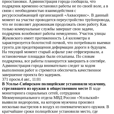
приостановки. Администрация города сообщила, что
подрядчик временно остановил работы не по своей воле, а в
связи с необходимостью взаимодействия с
ресурсоснабжающей организацией «Аквасервис». В данный
момент на участке проводится переустройство трубопровода,
что не позволяет дорожникам продолжать свою работу. Как
только коммунальные службы завершат свои задачи,
подрядчик возобновит работы немедленно. Участок улицы
Жуковского имеет протяженность 1,4 километра и
характеризуется болотистой почвой, что потребовало выемки
грунта для предотвращения деформации дороги в будущем.
На текущий момент старый асфальт уже отфрезеровали, а
остановочные площадки были отсыпаны. По словам
подрядчика, все работы планируется завершить в сентябре.
Администрация города внимательно следит за ходом
выполнения работ и стремится обеспечить качественное
завершение проекта без задержек.
371
просм.
4 авг., 11:01
В Усолье-Сибирском полицейские установили мужчину,
стрелявшего из оружия в общественном месте
В ходе
мониторинга социальных сетей, сотрудники
Межмуниципального отдела МВД России «Усольский»
выявили видеоролик, на котором мужчина произвел
несколько выстрелов в воздух из пневматического оружия. В
кратчайшие сроки полицейские установили место, где