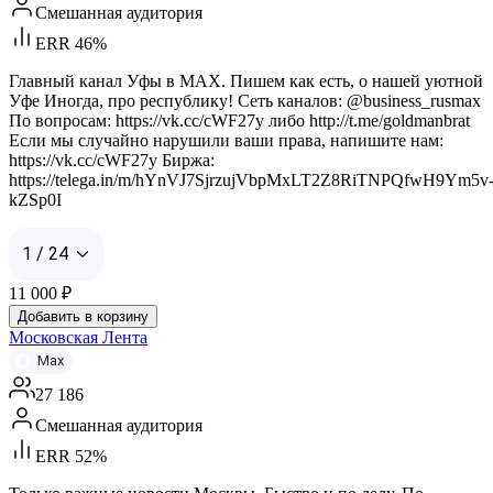
Смешанная аудитория
ERR 46%
Главный канал Уфы в MAX. Пишем как есть, о нашей уютной
Уфе Иногда, про республику! Сеть каналов: @business_rusmax
По вопросам: https://vk.cc/cWF27y либо http://t.me/goldmanbrat
Если мы случайно нарушили ваши права, напишите нам:
https://vk.cc/cWF27y Биржа:
https://telega.in/m/hYnVJ7SjrzujVbpMxLT2Z8RiTNPQfwH9Ym5v
kZSp0I
1 / 24
11 000
₽
Добавить в корзину
Московская Лента
Max
27 186
Смешанная аудитория
ERR 52%