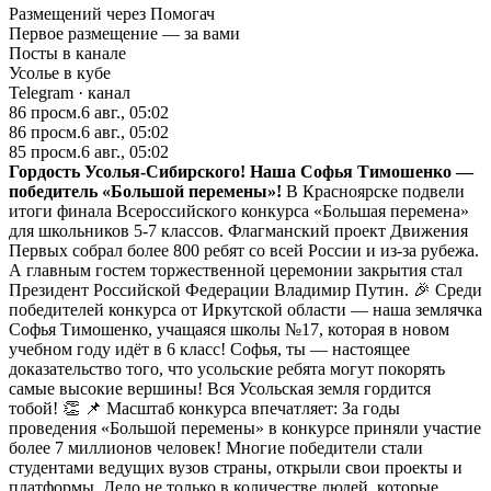
Размещений через Помогач
Первое размещение — за вами
Посты в канале
Усолье в кубе
Telegram
· канал
86
просм.
6 авг., 05:02
86
просм.
6 авг., 05:02
85
просм.
6 авг., 05:02
Гордость Усолья-Сибирского! Наша Софья Тимошенко —
победитель «Большой перемены»!
В Красноярске подвели
итоги финала Всероссийского конкурса «Большая перемена»
для школьников 5-7 классов. Флагманский проект Движения
Первых собрал более 800 ребят со всей России и из-за рубежа.
А главным гостем торжественной церемонии закрытия стал
Президент Российской Федерации Владимир Путин. 🎉 Среди
победителей конкурса от Иркутской области — наша землячка
Софья Тимошенко, учащаяся школы №17, которая в новом
учебном году идёт в 6 класс! Софья, ты — настоящее
доказательство того, что усольские ребята могут покорять
самые высокие вершины! Вся Усольская земля гордится
тобой! 👏 📌 Масштаб конкурса впечатляет: За годы
проведения «Большой перемены» в конкурсе приняли участие
более 7 миллионов человек! Многие победители стали
студентами ведущих вузов страны, открыли свои проекты и
платформы. Дело не только в количестве людей, которые