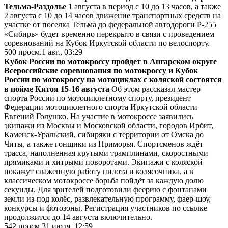
Тельма-Раздолье
1 августа в период с 10 до 13 часов, а также
2 августа с 10 до 14 часов движение транспортных средств на
участке от поселка Тельма до федеральной автодороги Р-255
«Сибирь» будет временно перекрыто в связи с проведением
соревнований на Кубок Иркутской области по велоспорту.
500
просм.
1 авг., 03:29
Кубок России по мотокроссу пройдет в Ангарском округе
Всероссийские соревнования по мотокроссу и Кубок
России по мотокроссу на мотоциклах с коляской состоятся
в пойме Китоя 15-16 августа
Об этом рассказал мастер
спорта России по мотоциклетному спорту, президент
Федерации мотоциклетного спорта Иркутской области
Евгений Голушко. На участие в мотокроссе заявились
экипажи из Москвы и Московской области, городов Ирбит,
Каменск-Уральский, сибиряки с территории от Омска до
Читы, а также гонщики из Приморья. Спортсменов ждёт
трасса, наполненная крутыми трамплинами, скоростными
прямиками и хитрыми поворотами. Экипажи с коляской
покажут слаженную работу пилота и колясочника, а в
классическом мотокроссе борьба пойдёт за каждую долю
секунды. Для зрителей подготовили феерию с фонтанами
земли из-под колёс, развлекательную программу, фаер-шоу,
конкурсы и фотозоны. Регистрация участников по ссылке
продолжится до 14 августа включительно.
542
просм.
31 июля, 12:59