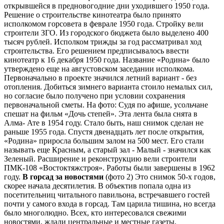
открывшейся в предновогодние дни уходившего 1950 года.
Решение о строительстве кинотеатра было принято
исполкомом горсовета в феврале 1950 года. Стройку вели
строители ЗГО. Из городского бюджета было выделено 400
тысяч рублей. Исполком трижды за год рассматривал ход
строительства. Его решением предписывалось ввести
кинотеатр к 16 декабря 1950 года. Название «Родина» было
утверждено еще на августовском заседании исполкома.
Первоначально в проекте значился летний вариант - без
отопления. Добиться зимнего варианта стоило немалых сил,
но согласие было получено при условии сохранения
первоначальной сметы. На фото: Судя по афише, усольчане
спешат на фильм «Дочь степей». Эта лента была снята в
Алма- Ате в 1954 году. Стало быть, наш снимок сделан не
раньше 1955 года. Спустя двенадцать лет после открытия,
«Родина» приросла большим залом на 500 мест. Его стали
называть еще Красным, а старый зал - Малый - значился как
Зеленый. Расширение и реконструкцию вели строители
ПМК-108 «Востоктяжстроя». Работы были завершены в 1962
году.
В горсад за новостями
(фото 2) Это снимок 50-х годов,
скорее начала десятилетия. В объектив попала одна из
посетительниц читального павильона, встречавшего гостей
почти у самого входа в горсад. Там царила тишина, но всегда
было многолюдно. Всех, кто интересовался свежими
новостями, ждали центральные и местные газеты,