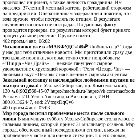
произошел инцидент, а также личность гражданина. Им
оказался, 37-летний местный житель, работающий сторожем
на предприятии. Оперативникам задержанный пояснил, что
взял оружие, чтобы пострелять по птицам. В результате
случившегося никто не пострадал. По данному факту
проводится проверка, по результатам которой будет принято
процессуальное решение. Оружие изъято.
402
просм.
4 авг., 06:02
Чиз-новинки уже в «МАКФУДС»!🧀🍕
Любишь сыр? Тогда
у нас для тебя отличные новости! Мы приготовили сразу две
трендовые новинки, которые точно стоит попробовать:
✅Пицца «Чиз Драйв» — нежное тянущееся сырное
удовольствие с хрустящей корочкой ✅Ролл «Цезарь Чиз» —
любимый вкус «Цезаря» с насыщенным сырным акцентом
Заказывай доставку и наслаждайся любимыми вкусами не
выходя из дома!
г. Усолье-Сибирское, пр. Комсомольский,
130 📞8(902)568-45-07 https://macfuds.ru/ https://vk.com/macfoods
Реклама. ИП Усова Александра Викторовна, ИНН:
380101362447, erid: 2VtzqxDqQv6
400
просм.
4 авг., 05:03
Мэр города посетил проблемные места после сильного
ливня
В минувшую субботу Усолье-Сибирское столкнулось с
сильным ливнем, который принес 31 миллиметр осадков. Мэр
города, обеспокоенный последствиями стихии, выехал на
проблемные участки для оценки ситуации. По его словам,