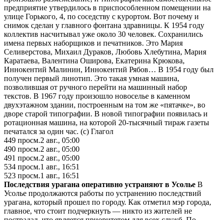
предприятие утвердилось в приспособленном помещении на
улице Горького, 4, по соседству с курортом. Вот почему и
снимок сделан у главного фонтана здравницы. К 1954 году
коллектив насчитывал уже около 30 человек. Сохранились
имена первых наборщиков и печатников. Это Мария
Селиверстова, Михаил Дураков, Любовь Хлебутина, Мария
Каратаева, Валентина Оширова, Екатерина Крюкова,
Иннокентий Малинин, Иннокентий Рябов… В 1954 году был
получен первый линотип. Это такая умная машина,
позволившая от ручного перейти на машинный набор
текстов. В 1967 году произошло новоселье в каменном
двухэтажном здании, построенным на том же «пятачке», во
дворе старой типографии. В новой типографии появилась и
ротационная машина, на которой 20-тысячный тираж газеты
печатался за один час. (с) Глагол
449
просм.
2 авг., 05:00
490
просм.
2 авг., 05:00
491
просм.
2 авг., 05:00
534
просм.
1 авг., 16:51
523
просм.
1 авг., 16:51
Последствия урагана оперативно устраняют в Усолье
В
Усолье продолжаются работы по устранению последствий
урагана, который прошел по городу. Как отметил мэр города,
главное, что стоит подчеркнуть — никто из жителей не
пострадал, что является приоритетом для всех служб. По