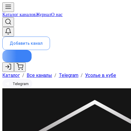
Каталог каналов
Журнал
О нас
Добавить канал
Каталог
/
Все каналы
/
Telegram
/
Усолье в кубе
Telegram