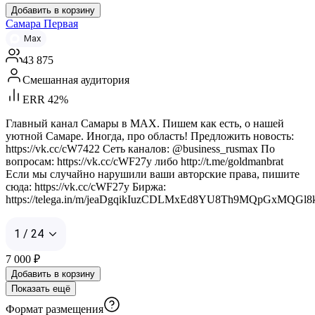
Добавить в корзину
Самара Первая
Max
43 875
Смешанная аудитория
ERR 42%
Главный канал Самары в MAX. Пишем как есть, о нашей
уютной Самаре. Иногда, про область! Предложить новость:
https://vk.cc/cW7422 Сеть каналов: @business_rusmax По
вопросам: https://vk.cc/cWF27y либо http://t.me/goldmanbrat
Если мы случайно нарушили ваши авторские права, пишите
сюда: https://vk.cc/cWF27y Биржа:
https://telega.in/m/jeaDgqikIuzCDLMxEd8YU8Th9MQpGxMQGl
1 / 24
7 000
₽
Добавить в корзину
Показать ещё
Формат размещения