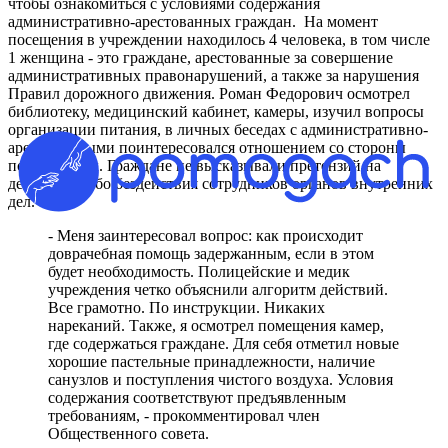
чтобы ознакомиться с условиями содержания
административно-арестованных граждан. На момент
посещения в учреждении находилось 4 человека, в том числе
1 женщина - это граждане, арестованные за совершение
административных правонарушений, а также за нарушения
Правил дорожного движения. Роман Федорович осмотрел
библиотеку, медицинский кабинет, камеры, изучил вопросы
организации питания, в личных беседах с административно-
арестованными поинтересовался отношением со стороны
полицейских. Граждане не высказывали претензий на
действия, либо бездействия сотрудников органов внутренних
дел.
- Меня заинтересовал вопрос: как происходит
доврачебная помощь задержанным, если в этом
будет необходимость. Полицейские и медик
учреждения четко объяснили алгоритм действий.
Все грамотно. По инструкции. Никаких
нареканий. Также, я осмотрел помещения камер,
где содержаться граждане. Для себя отметил новые
хорошие пастельные принадлежности, наличие
санузлов и поступления чистого воздуха. Условия
содержания соответствуют предъявленным
требованиям, - прокомментировал член
Общественного совета.