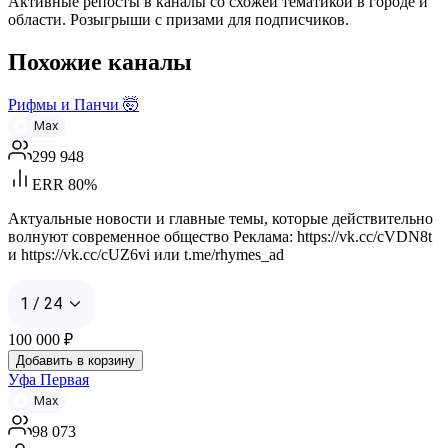
Активные репосты в каналы со схожей тематикой в городе и
области. Розыгрыши с призами для подписчиков.
Похожие каналы
Рифмы и Панчи 🤯
Max
299 948
ERR 80%
Актуальные новости и главные темы, которые действительно
волнуют современное общество Реклама: https://vk.cc/cVDN8t
и https://vk.cc/cUZ6vi или t.me/rhymes_ad
1 / 24
100 000
₽
Добавить в корзину
Уфа Первая
Max
98 073