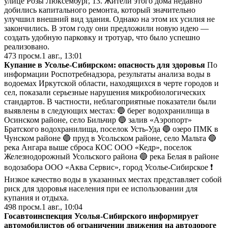
улице Розы Люксембург, 13. Жители этого дома недавно
добились капитального ремонта, который значительно
улучшил внешний вид здания. Однако на этом их усилия не
закончились. В этом году они предложили новую идею —
создать удобную парковку и тротуар, что было успешно
реализовано.
473
просм.
1 авг., 13:01
Купание в Усолье-Сибирском: опасность для здоровья
По
информации Роспотребнадзора, результаты анализа воды в
водоемах Иркутской области, находящихся в черте городов и
сел, показали серьезные нарушения микробиологических
стандартов. В частности, неблагоприятные показатели были
выявлены в следующих местах: 🔵 берег водохранилища в
Осинском районе, село Бильчир 🔵 залив «Аэропорт»
Братского водохранилища, поселок Усть-Уда 🔵 озеро ПМК в
Чунском районе 🔵 пруд в Усольском районе, село Мальта 🔵
река Ангара выше сброса КОС ООО «Кедр», поселок
Железнодорожный Усольского района 🔵 река Белая в районе
водозабора ООО «Аква Сервис», город Усолье-Сибирское ❗️
Низкое качество воды в указанных местах представляет собой
риск для здоровья населения при ее использовании для
купания и отдыха.
498
просм.
1 авг., 10:04
Госавтоинспекция Усолья-Сибирского информирует
автомобилистов об ограничении движения на автодороге