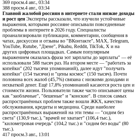
369
просм.
4 авг., 03:34
388
просм.
4 авг., 03:34
Главной жалобой россиян в интернете стали низкие доходы
и рост цен
Эксперты рассказали, что изучили устойчивые
выражения, которыми россияне описывали повседневные
проблемы в интернете в 2026 году. Специалисты
проанализировали публикации, комментарии, сообщения в
чатах, дискуссии и отзывы во "ВКонтакте", MAX, Telegram,
YouTube, Rutube, "Дзене", Pikabu, Reddit, TikTok, X и на
других цифровых площадках. Самым популярным
выражением оказалась фраза эот зарплаты до зарплаты" — её
использовали 588 тысяч раз. На втором месте — "работать за
копейки" (202 тысячи упоминаний), далее идут "получать
копейки" (154 тысячи) и "цены космос" (150 тысяч). Почти
половина всех жалоб (45,7%) связана с низкими доходами и
нехваткой денег. Ещё 17,8% упоминаний касаются роста цен и
стоимости жизни. Пользователи также часто описывают цены
как "заоблачные", "бешеные" и "конские". В список самых
распространённых проблем также вошли ЖКХ, качество
обслуживания, кредиты и медицина. Среди наиболее
распространённых выражений на эти темы — "сидим без
света" (130,9 тыс.), "врачей не хватает" (106,4 тыс.),
"километровая очередь" (104,2 тыс.) и "сидим без воды" (80
тыс.).
417
просм.
3 авг., 13:01