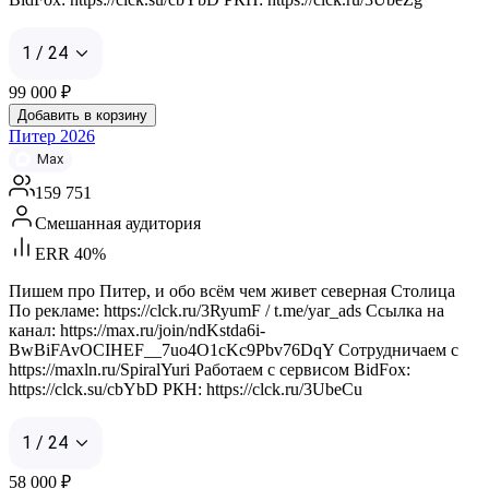
1 / 24
99 000
₽
Добавить в корзину
Питер 2026
Max
159 751
Смешанная аудитория
ERR 40%
Пишем про Питер, и обо всём чем живет северная Столица
По рекламе: https://clck.ru/3RyumF / t.me/yar_ads Ссылка на
канал: https://max.ru/join/ndKstda6i-
BwBiFAvOCIHEF__7uo4O1cKc9Pbv76DqY Сотрудничаем с
https://maxln.ru/SpiralYuri Работаем с сервисом BidFox:
https://clck.su/cbYbD РКН: https://clck.ru/3UbeCu
1 / 24
58 000
₽