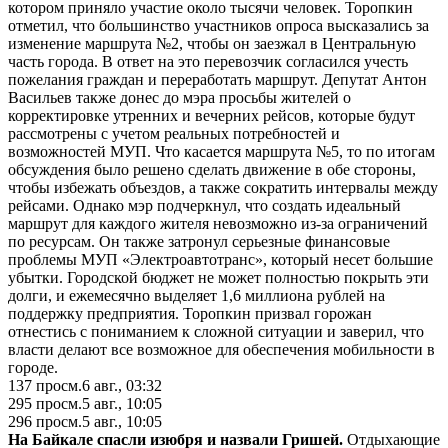
котором приняло участие около тысячи человек. Торопкин
отметил, что большинство участников опроса высказались за
изменение маршрута №2, чтобы он заезжал в Центральную
часть города. В ответ на это перевозчик согласился учесть
пожелания граждан и переработать маршрут. Депутат Антон
Васильев также донес до мэра просьбы жителей о
корректировке утренних и вечерних рейсов, которые будут
рассмотрены с учетом реальных потребностей и
возможностей МУП. Что касается маршрута №5, то по итогам
обсуждения было решено сделать движение в обе стороны,
чтобы избежать объездов, а также сократить интервалы между
рейсами. Однако мэр подчеркнул, что создать идеальный
маршрут для каждого жителя невозможно из-за ограничений
по ресурсам. Он также затронул серьезные финансовые
проблемы МУП «Электроавтотранс», который несет большие
убытки. Городской бюджет не может полностью покрыть эти
долги, и ежемесячно выделяет 1,6 миллиона рублей на
поддержку предприятия. Торопкин призвал горожан
отнестись с пониманием к сложной ситуации и заверил, что
власти делают все возможное для обеспечения мобильности в
городе.
137
просм.
6 авг., 03:32
295
просм.
5 авг., 10:05
296
просм.
5 авг., 10:05
На Байкале спасли изюбря и назвали Гришей.
Отдыхающие