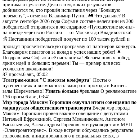
принимают участие. Дело в том, каких результатов
добиваются те, кто прошёл испытания через "Большую
перемену", - отметил Владимир Путин. 🚂 Что дальше? В
августе-сентябре 2026 года Софья в составе делегации из 300
победителей отправится в легендарное «Путешествие мечты»
на поезде через всю Россию — от Москвы до Владивостока!
💰 Наставники победителей получат по 100 тысяч рублей и
пройдут просветительскую программу от партнёров конкурса.
Благодарим педагогов за вклад в успех наших ребят! 🌟
Поздравляем Софью и её наставника! Желаем новых побед,
ярких идей и больших перемен! Ты — пример для всех
усольских школьников!
87
просм.
6 авг., 05:02
Телеграм-канал "С высоты комфорта"
Посты о
путешествиях и возможность выиграть проходы в Бизнес-
залы Шереметьево!
Узнать больше
#реклама О рекламодателе
136
просм.
6 авг., 03:41
Мэр города Максим Торопкин озвучил итоги совещания по
маршрутам общественного транспорта
Вчера мэр города
Максим Торопкин провел важное совещание с депутатами
Натальей Ефремкиной, Сергеем Мельниковым, Антоном
Васильевым, Александром Гореловым и руководством МУП
«Электроавтотранс». В ходе встречи обсуждались результаты
голосования, инициированного в социальных сетях, в