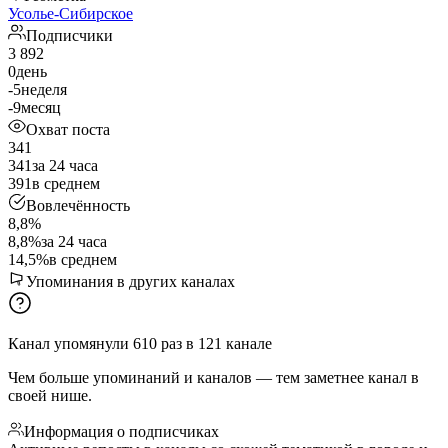
Усолье-Сибирское
Подписчики
3 892
0
день
-5
неделя
-9
месяц
Охват поста
341
341
за 24 часа
391
в среднем
Вовлечённость
8,8%
8,8%
за 24 часа
14,5%
в среднем
Упоминания в других каналах
Канал упомянули
610
раз
в
121
канале
Чем больше упоминаний и каналов — тем заметнее канал в
своей нише.
Информация о подписчиках