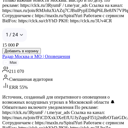
Только важные новости Москвы. Быстро и по делу. По
рекламе: https://clck.ru/3RyumF / t.me/yar_ads Ссылка на канал:
https://max.ru/join/RMJohzXiAZq7CJBulPypED8qP6LBe8JN7VPh
Сотрудничаем с https://maxln.ru/SpiralYuri Работаем с сервисом
BidFox: https://clck.su/cbYbD РКН: https://clck.ru/3Uv4CR
1 / 24
15 000
₽
Добавить в корзину
Радар Москва и МО | Оповещения
Max
211 070
Смешанная аудитория
ERR 55%
Источник, созданный для оперативного оповещения о
возможных воздушных угрозах в Московской области 🔔
Обязательно включите уведомления По рекламе:
https://clck.ru/3RyumF / t.me/yar_ads Ссылка на канал:
https://max.ru/join/fFiCDXxk3XeEfUUJyZqqsFI51j2mRrOTairGD
Сотрудничаем с https://maxln.ru/SpiralYuri Работаем с сервисом
BidFox: https://clck.su/cbYbD РКН: https://clck.ru/3UbeZg