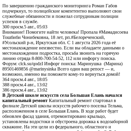
По завершению гражданского мониторинга Роман Габов
подчеркнул, то полицейские компетентно выполняют свои
служебные обязанности и пожелал сотрудникам полиции
успехов в службе.
300
просм.
5 авг., 05:03
Внимание! Помогите найти человека! Пропала #Мамадисоева
Тошбиби Чонибековна, 18 лет, рп.#Белореченский,
#Усольский р-н, Иркутская обл. С 1 августа 2026 года её
местонахождение неизвестно. Если вы обладаете данными о
местонахождении подростка, просьба звонить на горячую
линию отряда 8-800-700-54-52, 112 или инфоргу поиска.
Форум: clck.su/qodzI Инфорг поиска: Маринушка (Марина)
89501469856 @marinysinka Всего один ваш репост — и,
возможно, именно вы поможете кому-то вернуться домой!
364
просм.
4 авг., 18:05
388
просм.
4 авг., 13:02
386
просм.
4 авг., 13:02
В Детской школе искусств села Большая Елань начался
капитальный ремонт
Капитальный ремонт стартовал в
филиале Детской школы искусств рабочего поселка Тельма,
расположенном в селе Большая Елань. В ходе работ будет
обновлен фасад здания, отремонтировано крыльцо,
установлены водостоки и обустроена дорожка к водозаборной
скважине. На эти цели из федерального, областного и