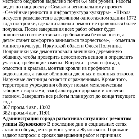
местного бюджетов выделено почти 6,4 млн рублей. Работы
ведут по нацпроекту «Семья» и региональному проекту
«Семейные ценности и инфраструктура культуры». «Школа
искусств размещается в деревянном одноэтажном здании 1972
года постройки, где капитальный ремонт не проводился более
полувека. После завершения всех работ объект будет
полностью соответствовать требованиям безопасности, а
детям станет комфортно заниматься творчеством», – отметила
министр культуры Иркутской области Олеся Полунина.
Подрядчики уже демонтировали внешнюю деревянную
обшивку, чтобы проверить целостность венцов и определить
участки, требующие замены. Впереди – ремонт фасада,
отмостки и крыльца, монтаж кровли из профлиста и
водоотливов, а также облицовка дверных и оконных откосов.
Наружные лестницы оснастят ограждениями. Кроме того,
территорию учреждения обнесут новым металлическим
забором с воротами, заасфальтируют дорожки и озеленят
газоном. Завершить все работы планируют до конца текущего
года.
367
просм.
4 авг., 13:02
382
просм.
4 авг., 11:01
Администрация города разъяснила ситуацию с ремонтом
улицы Жуковского
В последние дни в социальных сетях
активно обсуждается ремонт улицы Жуковского. Горожане
задают вопросы о сроках завершения работ и причинах