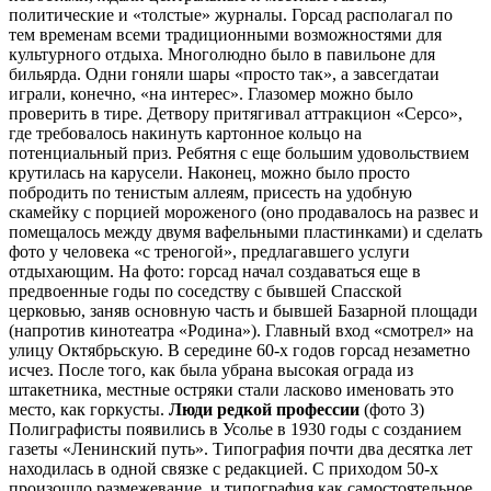
политические и «толстые» журналы. Горсад располагал по
тем временам всеми традиционными возможностями для
культурного отдыха. Многолюдно было в павильоне для
бильярда. Одни гоняли шары «просто так», а завсегдатаи
играли, конечно, «на интерес». Глазомер можно было
проверить в тире. Детвору притягивал аттракцион «Серсо»,
где требовалось накинуть картонное кольцо на
потенциальный приз. Ребятня с еще большим удовольствием
крутилась на карусели. Наконец, можно было просто
побродить по тенистым аллеям, присесть на удобную
скамейку с порцией мороженого (оно продавалось на развес и
помещалось между двумя вафельными пластинками) и сделать
фото у человека «с треногой», предлагавшего услуги
отдыхающим. На фото: горсад начал создаваться еще в
предвоенные годы по соседству с бывшей Спасской
церковью, заняв основную часть и бывшей Базарной площади
(напротив кинотеатра «Родина»). Главный вход «смотрел» на
улицу Октябрьскую. В середине 60-х годов горсад незаметно
исчез. После того, как была убрана высокая ограда из
штакетника, местные остряки стали ласково именовать это
место, как горкусты.
Люди редкой профессии
(фото 3)
Полиграфисты появились в Усолье в 1930 годы с созданием
газеты «Ленинский путь». Типография почти два десятка лет
находилась в одной связке с редакцией. С приходом 50-х
произошло размежевание, и типография как самостоятельное