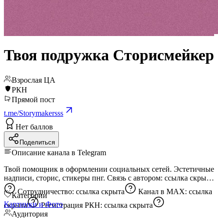
Твоя подружка Сторисмейкер
Взрослая ЦА
РКН
Прямой пост
t.me/Storymakersss
Нет баллов
Поделиться
Описание канала в Telegram
Твой помощник в оформлении социальных сетей. Эстетичные
надписи, сторис, стикеры пнг. Связь с автором:
ссылка скрыта
Сотрудничество:
ссылка скрыта
Канал в MAX:
ссылка
Категории
Картинки и Фото
скрыта
Регистрация РКН:
ссылка скрыта
Аудитория