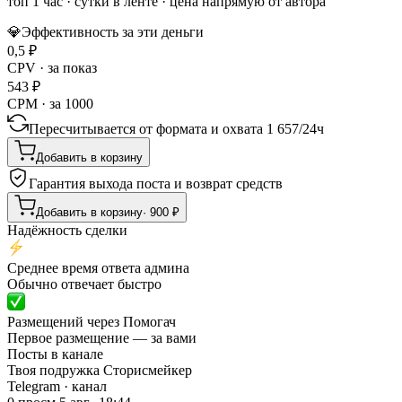
топ 1 час
·
сутки в ленте
· цена напрямую от автора
💎
Эффективность за эти деньги
0,5
₽
CPV · за показ
543
₽
CPM · за 1000
Пересчитывается от формата и охвата
1 657
/
24ч
Добавить в корзину
Гарантия выхода поста и возврат средств
Добавить в корзину
·
900
₽
Надёжность сделки
Среднее время ответа админа
Обычно отвечает быстро
Размещений через Помогач
Первое размещение — за вами
Посты в канале
Твоя подружка Сторисмейкер
Telegram
· канал