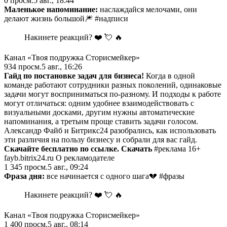
0
просм.
5 авг., 18:44
Маленькое напоминание:
наслаждайся мелочами, они
делают жизнь большой🎆 #надписи
Накинете реакций? ❤️ 💘 🔥
Канал «Твоя подружка Сторисмейкер»
934
просм.
5 авг., 16:26
Гайд по постановке задач для бизнеса!
Когда в одной
команде работают сотрудники разных поколений, одинаковые
задачи могут восприниматься по-разному. И подходы к работе
могут отличаться: одним удобнее взаимодействовать с
визуальными досками, другим нужны автоматические
напоминания, а третьим проще ставить задачи голосом.
Александр Файб и Битрикс24 разобрались, как использовать
эти различия на пользу бизнесу и собрали для вас гайд.
Скачайте бесплатно по ссылке.
Скачать
#реклама 16+
fayb.bitrix24.ru О рекламодателе
1 345
просм.
5 авг., 09:24
Фраза дня:
все начинается с одного шага💔 #фразы
Накинете реакций? ❤️ 💘 🔥
Канал «Твоя подружка Сторисмейкер»
1 400
просм.
5 авг., 08:14