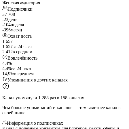
Женская аудитория
Подписчики
37 708
-23
день
-104
неделя
-396
месяц
Охват поста
1 657
1 657
за 24 часа
2 412
в среднем
Вовлечённость
4,4%
4,4%
за 24 часа
14,9%
в среднем
Упоминания в других каналах
Канал упомянули
1 288
раз
в
158
каналах
Чем больше упоминаний и каналов — тем заметнее канал в
своей нише.
Информация о подписчиках
Канал с полезным контентом для блогеров, бьюти-сферы и