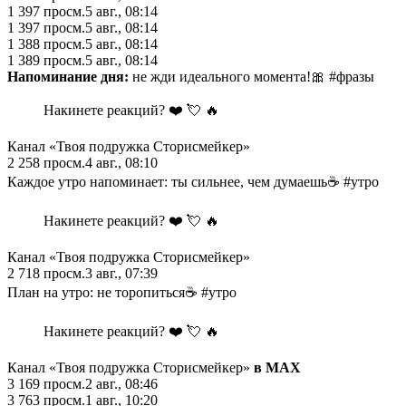
1 397
просм.
5 авг., 08:14
1 397
просм.
5 авг., 08:14
1 388
просм.
5 авг., 08:14
1 389
просм.
5 авг., 08:14
Напоминание дня:
не жди идеального момента!🎀 #фразы
Накинете реакций? ❤️ 💘 🔥
Канал «Твоя подружка Сторисмейкер»
2 258
просм.
4 авг., 08:10
Каждое утро напоминает: ты сильнее, чем думаешь☕️ #утро
Накинете реакций? ❤️ 💘 🔥
Канал «Твоя подружка Сторисмейкер»
2 718
просм.
3 авг., 07:39
План на утро: не торопиться☕️ #утро
Накинете реакций? ❤️ 💘 🔥
Канал «Твоя подружка Сторисмейкер»
в MAX
3 169
просм.
2 авг., 08:46
3 763
просм.
1 авг., 10:20