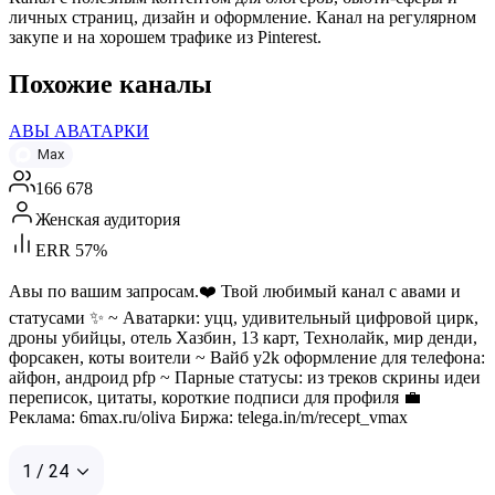
личных страниц, дизайн и оформление. Канал на регулярном
закупе и на хорошем трафике из Pinterest.
Похожие каналы
АВЫ АВАТАРКИ
Max
166 678
Женская аудитория
ERR 57%
Авы по вашим запросам.❤️ Твой любимый канал с авами и
статусами ✨ ~ Аватарки: уцц, удивительный цифровой цирк,
дроны убийцы, отель Хазбин, 13 карт, Технолайк, мир денди,
форсакен, коты воители ~ Вайб y2k оформление для телефона:
айфон, андроид pfp ~ Парные статусы: из треков скрины идеи
переписок, цитаты, короткие подписи для профиля 💼
Реклама: 6max.ru/oliva Биржа: telega.in/m/recept_vmax
1 / 24