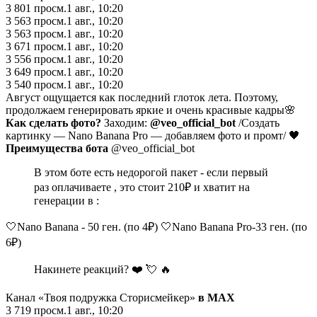
3 801
просм.
1 авг., 10:20
3 563
просм.
1 авг., 10:20
3 563
просм.
1 авг., 10:20
3 671
просм.
1 авг., 10:20
3 556
просм.
1 авг., 10:20
3 649
просм.
1 авг., 10:20
3 540
просм.
1 авг., 10:20
Август ощущается как последний глоток лета. Поэтому,
продолжаем генерировать яркие и очень красивые кадры🌸
Как сделать фото?
Заходим:
@
veo_official_bot
/Создать
картинку — Nano Banana Pro — добавляем фото и промт/ 🖤
Преимущества бота
@veo_official_bot
В этом боте есть недорогой пакет - если первый
раз оплачиваете , это стоит 210₽ и хватит на
генерации в :
🤍Nano Banana - 50 ген. (по 4₽) 🤍Nano Banana Pro-33 ген. (по
6₽)
Накинете реакций? ❤️ 💘 🔥
Канал «Твоя подружка Сторисмейкер»
в MAX
3 719
просм.
1 авг., 10:20