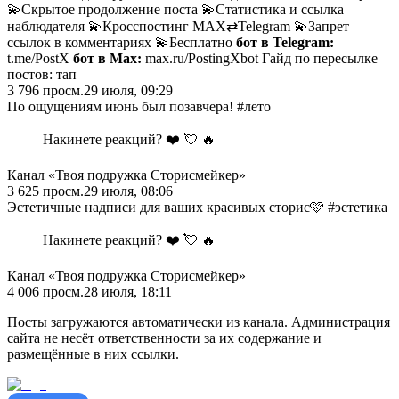
💫Скрытое продолжение поста 💫Статистика и ссылка
наблюдателя 💫Кросспостинг MAX⇄Telegram 💫Запрет
ссылок в комментариях 💫Бесплатно
бот в Telegram:
t.me/PostX
бот в Max:
max.ru/PostingXbot
Гайд по пересылке
постов: тап
3 796
просм.
29 июля, 09:29
По ощущениям июнь был позавчера! #лето
Накинете реакций? ❤️ 💘 🔥
Канал «Твоя подружка Сторисмейкер»
3 625
просм.
29 июля, 08:06
Эстетичные надписи для ваших красивых сторис🩷 #эстетика
Накинете реакций? ❤️ 💘 🔥
Канал «Твоя подружка Сторисмейкер»
4 006
просм.
28 июля, 18:11
Посты загружаются автоматически из канала. Администрация
сайта не несёт ответственности за их содержание и
размещённые в них ссылки.