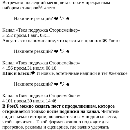
Встречаем последний месяц лета с таким прекрасным
набором стикеров🌺 #лето
Накинете реакций? ❤️ 💘 🔥
Канал «Твоя подружка Сторисмейкер»
3 552
просм.
1 авг., 08:11
Август - это напоминание, что красота в простом!🎀 #лето
Накинете реакций? ❤️ 💘 🔥
Канал «Твоя подружка Сторисмейкер»
4 156
просм.
31 июля, 08:10
Шик и блеск!
🖤 И новые, эстетичные надписи в тег #женское
Накинете реакций? ❤️ 💘 🔥
Канал «Твоя подружка Сторисмейкер»
4 101
просм.
30 июля, 14:46
В PostX можно создать пост с продолжением, которое
открывается только после подписки
на канал.
Читатель
видит начало истории, вовлекается и сам подписывается,
чтобы дочитать. Такой формат отлично подходит для
прогревов, рекламы и сценариев, где важно удержать