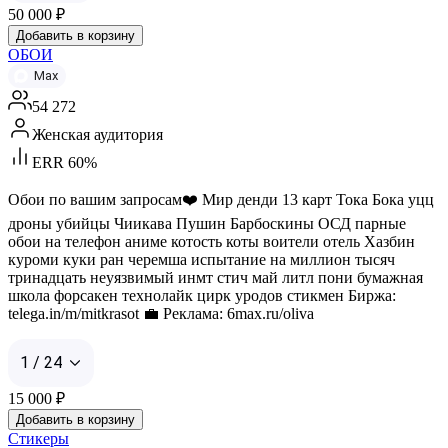
50 000
₽
Добавить в корзину
ОБОИ
Max
54 272
Женская аудитория
ERR 60%
Обои по вашим запросам❤️ Мир денди 13 карт Тока Бока уцц
дроны убийцы Чиикава Пушин Барбоскины ОСД парные
обои на телефон аниме котость коты воители отель Хазбин
куроми куки ран черемша испытание на миллион тысяч
тринадцать неуязвимый инмт стич май литл пони бумажная
школа форсакен технолайк цирк уродов стикмен Биржа:
telega.in/m/mitkrasot 💼 Реклама: 6max.ru/oliva
1 / 24
15 000
₽
Добавить в корзину
Стикеры