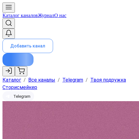
Каталог каналов
Журнал
О нас
Добавить канал
Каталог
/
Все каналы
/
Telegram
/
Твоя подружка
Сторисмейкер
Telegram