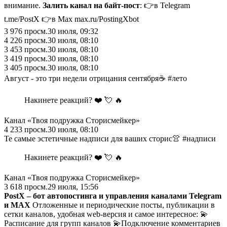
внимание.
Залить канал на байт-пост
: 👉в Telegram
t.me/PostX 👉в Max max.ru/PostingXbot
3 976
просм.
30 июля, 09:32
4 226
просм.
30 июля, 08:10
3 453
просм.
30 июля, 08:10
3 419
просм.
30 июля, 08:10
3 405
просм.
30 июля, 08:10
Август - это три недели отрицания сентября☕️ #лето
Накинете реакций? ❤️ 💘 🔥
Канал «Твоя подружка Сторисмейкер»
4 233
просм.
30 июля, 08:10
Те самые эстетичные надписи для ваших сторис👚 #надписи
Накинете реакций? ❤️ 💘 🔥
Канал «Твоя подружка Сторисмейкер»
3 618
просм.
29 июля, 15:56
PostX – бот автопостинга и управления каналами Telegram
и MAX
Отложенные и периодические посты, публикации в
сетки каналов, удобная web-версия и самое интересное: 💫
Расписание для групп каналов 💫Подключение комментариев