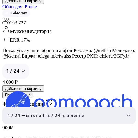
Добавить в корзину
Обои для iPhone
Telegram
163 727
Мужская аудитория
ERR 17%
Пожалуй, лучшие обои на айфон Реклама: @m4lish Менеджер:
@ksemal Биржа: telega.in/c/iwalss Реестр РКН: clck.ru/3GFyJr
1 / 24
4 000
₽
Добавить в корзину
Показать ещё
Формат размещения
1 / 24 — в топе 1 ч. / 24 ч. в ленте
900
₽