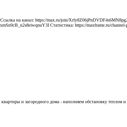
ь. Ссылка на канал: https://max.ru/join/Xrfy8Z06jPnDVDF4s6
n9cB_n2s8eiwqnuY3I Статистика: https://maxframe.ru/channel-p
ву квартиры и загородного дома - наполняем обстановку теплом