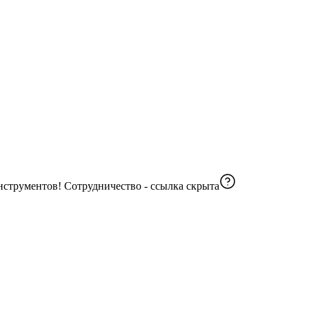
😏Подписаны 16 ваших контактов Идеи и вдохновения для ваших проектов, мастер-классы и пошаговые инструкции, обзоры инструментов! Сотрудничество -
ссылка скрыта