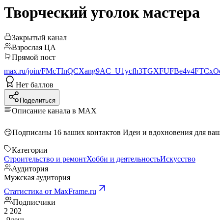
Творческий уголок мастера
Закрытый канал
Взрослая ЦА
Прямой пост
max.ru/join/FMcTInQCXang9AC_U1ycfh3TGXFUFBe4v4FTCxO
Нет баллов
Поделиться
Описание канала в MAX
Категории
Строительство и ремонт
Хобби и деятельность
Искусство
Аудитория
Мужская аудитория
Статистика от MaxFrame.ru
Подписчики
2 202
-9
день