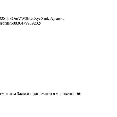
MN8pg22ScbSOmVW3hUcZycXmk Админ:
rofile/68836479989232/
 и смыслом Заявки принимаются мгновенно ❤️