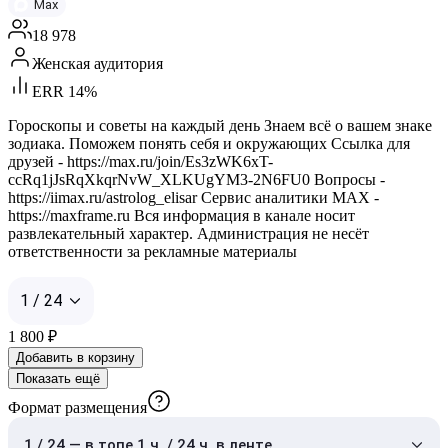
Max
18 978
Женская аудитория
ERR 14%
Гороскопы и советы на каждый день Знаем всё о вашем знаке
зодиака. Поможем понять себя и окружающих Ссылка для
друзей - https://max.ru/join/Es3zWK6xT-
ccRq1jJsRqXkqrNvW_XLKUgYM3-2N6FU0 Вопросы -
https://iimax.ru/astrolog_elisar Сервис аналитики MAX -
https://maxframe.ru Вся информация в канале носит
развлекательный характер. Администрация не несёт
ответственности за рекламные материалы
1 / 24
1 800
₽
Добавить в корзину
Показать ещё
Формат размещения
1 / 24 — в топе 1 ч. / 24 ч. в ленте