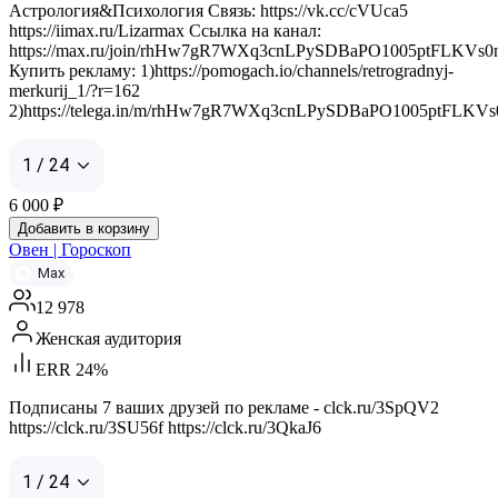
Астрология&Психология Связь: https://vk.cc/cVUca5
https://iimax.ru/Lizarmax Ссылка на канал:
https://max.ru/join/rhHw7gR7WXq3cnLPySDBaPO1005ptFLKVs0
Купить рекламу: 1)https://pomogach.io/channels/retrogradnyj-
merkurij_1/?r=162
2)https://telega.in/m/rhHw7gR7WXq3cnLPySDBaPO1005ptFLKV
1 / 24
6 000
₽
Добавить в корзину
Овен | Гороскоп
Max
12 978
Женская аудитория
ERR 24%
Подписаны 7 ваших друзей по рекламе - clck.ru/3SpQV2
https://clck.ru/3SU56f https://clck.ru/3QkaJ6
1 / 24