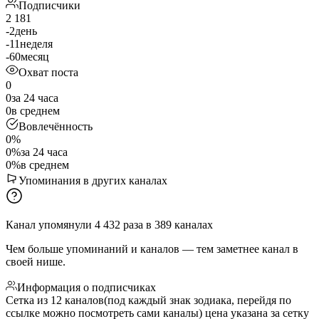
Подписчики
2 181
-2
день
-11
неделя
-60
месяц
Охват поста
0
0
за 24 часа
0
в среднем
Вовлечённость
0%
0%
за 24 часа
0%
в среднем
Упоминания в других каналах
Канал упомянули
4 432
раза
в
389
каналах
Чем больше упоминаний и каналов — тем заметнее канал в
своей нише.
Информация о подписчиках
Сетка из 12 каналов(под каждый знак зодиака, перейдя по
ссылке можно посмотреть сами каналы) цена указана за сетку