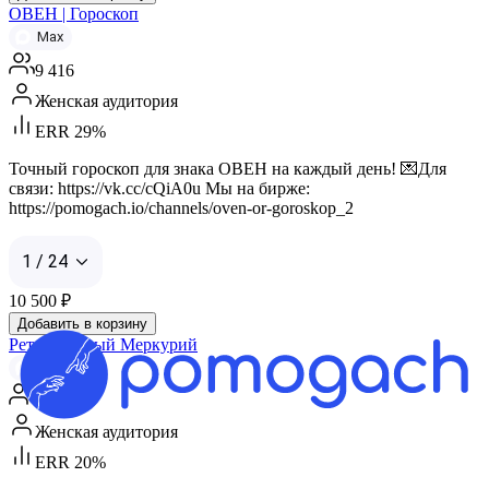
ОВЕН | Гороскоп
Max
9 416
Женская аудитория
ERR 29%
Точный гороскоп для знака ОВЕН на каждый день! 💌Для
связи: https://vk.cc/cQiA0u Мы на бирже:
https://pomogach.io/channels/oven-or-goroskop_2
1 / 24
10 500
₽
Добавить в корзину
Ретроградный Меркурий
Max
40 992
Женская аудитория
ERR 20%