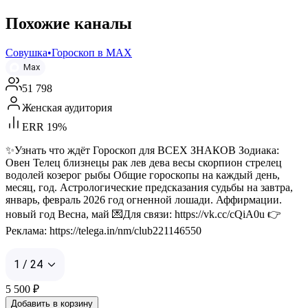
Похожие каналы
Совушка•Гороскоп в МАХ
Max
51 798
Женская аудитория
ERR 19%
✨Узнать что ждёт Гороскоп для ВСЕХ ЗНАКОВ Зодиака:
Овен Телец близнецы рак лев дева весы скорпион стрелец
водолей козерог рыбы Общие гороскопы на каждый день,
месяц, год. Астрологические предсказания судьбы на завтра,
январь, февраль 2026 год огненной лошади. Аффирмации.
новый год Весна, май 💌Для связи: https://vk.cc/cQiA0u 👉
Реклама: https://telega.in/nm/club221146550
1 / 24
5 500
₽
Добавить в корзину