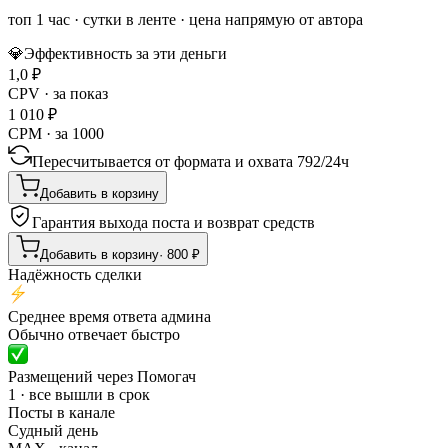
топ 1 час
·
сутки в ленте
· цена напрямую от автора
💎
Эффективность за эти деньги
1,0
₽
CPV · за показ
1 010
₽
CPM · за 1000
Пересчитывается от формата и охвата
792
/
24ч
Добавить в корзину
Гарантия выхода поста и возврат средств
Добавить в корзину
·
800
₽
Надёжность сделки
Среднее время ответа админа
Обычно отвечает быстро
Размещений через Помогач
1 · все вышли в срок
Посты в канале
Судный день