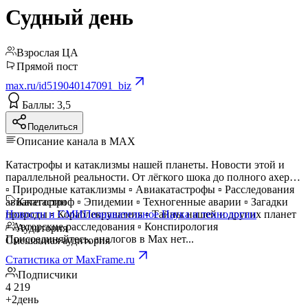
Судный день
Взрослая ЦА
Прямой пост
max.ru/id519040147091_biz
Баллы: 3,5
Поделиться
Описание канала в MAX
Катастрофы и катаклизмы нашей планеты. Новости этой и
параллельной реальности. От лёгкого шока до полного ахера..
▫ Природные катаклизмы ▫ Авиакатастрофы ▫ Расследования
авиакатастроф ▫ Эпидемии ▫ Техногенные аварии ▫ Загадки
Категории
природы ▫ Кораблекрушения ▫ Тайны нашей и других планет
Новости и СМИ
Познавательное
Наука и технологии
▫ Авторские расследования ▫ Конспирология
Аудитория
Присоединяйтесь, аналогов в Max нет...
Смешанная аудитория
Статистика от MaxFrame.ru
Подписчики
4 219
+2
день