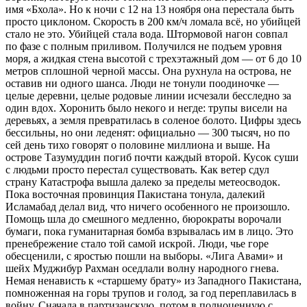
имя «Бхола». Но к ночи с 12 на 13 ноября она перестала быть
просто циклоном. Скорость в 200 км/ч ломала всё, но убийцей
стало не это. Убийцей стала вода. Штормовой нагон совпал
по фазе с полным приливом. Получился не подъем уровня
моря, а жидкая стена высотой с трехэтажный дом — от 6 до 10
метров сплошной черной массы. Она рухнула на острова, не
оставив ни одного шанса. Люди не тонули поодиночке —
целые деревни, целые родовые линии исчезали бесследно за
один вдох. Хоронить было некого и негде: трупы висели на
деревьях, а земля превратилась в соленое болото. Цифры здесь
бессильны, но они леденят: официально — 300 тысяч, но по
сей день тихо говорят о половине миллиона и выше. На
острове Тазумуддин погиб почти каждый второй. Кусок суши
с людьми просто перестал существовать. Как ветер сдул
страну Катастрофа вышла далеко за пределы метеосводок.
Пока восточная провинция Пакистана тонула, далекий
Исламабад делал вид, что ничего особенного не произошло.
Помощь шла до смешного медленно, бюрократы ворочали
бумаги, пока гуманитарная бомба взрывалась им в лицо. Это
пренебрежение стало той самой искрой. Люди, чье горе
обесценили, с яростью пошли на выборы. «Лига Авами» и
шейх Муджибур Рахман оседлали волну народного гнева.
Немая ненависть к «старшему брату» из Западного Пакистана,
помноженная на горы трупов и голод, за год переплавилась в
войну. Сначала в партизанскую, потом в полноценную с