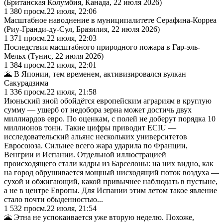
(Британская Колумбия, Канада, 22 июля 2026)
1 380
просм.
22 июля, 22:06
Масштабное наводнение в муниципалитете Серафина-Корреа
(Риу-Гранди-ду-Сул, Бразилия, 22 июля 2026)
1 371
просм.
22 июля, 22:03
Последствия масштабного природного пожара в Гар-эль-
Мельх (Тунис, 22 июля 2026)
1 384
просм.
22 июля, 22:01
🌋 В Японии, тем временем, активизировался вулкан
Сакурадзима
1 336
просм.
22 июля, 21:58
Июньский зной обойдётся европейским аграриям в круглую
сумму — ущерб от недобора зерна может достичь двух
миллиардов евро. По оценкам, с полей не доберут порядка 10
миллионов тонн. Такие цифры приводит ECIU —
исследовательский альянс нескольких университетов
Евросоюза. Сильнее всего жара ударила по Франции,
Венгрии и Испании. Отдельной иллюстрацией
происходящего стали кадры из Барселоны: на них видно, как
на город обрушивается мощный нисходящий поток воздуха —
сухой и обжигающий, какой привычнее наблюдать в пустыне,
а не в центре Европы. Для Испании этим летом такое явление
стало почти обыденностью...
1 532
просм.
22 июля, 21:54
🌋 Этна не успокаивается уже вторую неделю. Похоже,