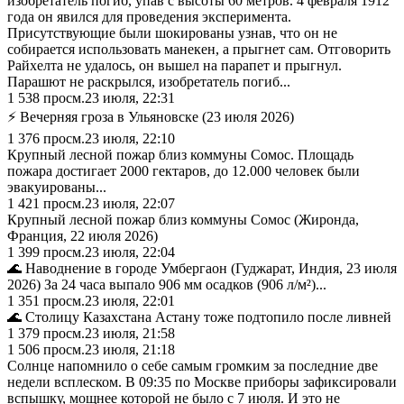
изобретатель погиб, упав с высоты 60 метров. 4 февраля 1912
года он явился для проведения эксперимента.
Присутствующие были шокированы узнав, что он не
собирается использовать манекен, а прыгнет сам. Отговорить
Райхелта не удалось, он вышел на парапет и прыгнул.
Парашют не раскрылся, изобретатель погиб...
1 538
просм.
23 июля, 22:31
⚡ Вечерняя гроза в Ульяновске (23 июля 2026)
1 376
просм.
23 июля, 22:10
Крупный лесной пожар близ коммуны Сомос. Площадь
пожара достигает 2000 гектаров, до 12.000 человек были
эвакуированы...
1 421
просм.
23 июля, 22:07
Крупный лесной пожар близ коммуны Сомос (Жиронда,
Франция, 22 июля 2026)
1 399
просм.
23 июля, 22:04
🌊 Наводнение в городе Умбергаон (Гуджарат, Индия, 23 июля
2026) За 24 часа выпало 906 мм осадков (906 л/м²)...
1 351
просм.
23 июля, 22:01
🌊 Столицу Казахстана Астану тоже подтопило после ливней
1 379
просм.
23 июля, 21:58
1 506
просм.
23 июля, 21:18
Солнце напомнило о себе самым громким за последние две
недели всплеском. В 09:35 по Москве приборы зафиксировали
вспышку, мощнее которой не было с 7 июля. И это не