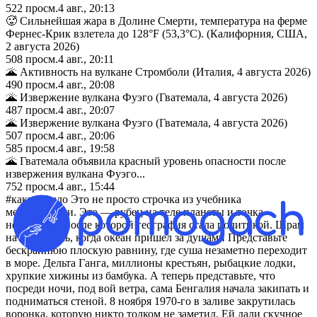
522
просм.
4 авг., 20:13
🥵 Сильнейшая жара в Долине Смерти, температура на ферме
Фернес-Крик взлетела до 128°F (53,3°C). (Калифорния, США,
2 августа 2026)
508
просм.
4 авг., 20:11
🌋 Активность на вулкане Стромболи (Италия, 4 августа 2026)
490
просм.
4 авг., 20:08
🌋 Извержение вулкана Фуэго (Гватемала, 4 августа 2026)
487
просм.
4 авг., 20:07
🌋 Извержение вулкана Фуэго (Гватемала, 4 августа 2026)
507
просм.
4 авг., 20:06
585
просм.
4 авг., 19:58
🌋 Гватемала объявила красный уровень опасности после
извержения вулкана Фуэго...
752
просм.
4 авг., 15:44
#какэтобыло Это не просто строчка из учебника
метеорологии. Это — рубец на теле планеты и точка
невозврата, после которой география стала политикой. Шрам
на воде: ночь, когда океан пришел за душами Представьте
бескрайнюю плоскую равнину, где суша незаметно переходит
в море. Дельта Ганга, миллионы крестьян, рыбацкие лодки,
хрупкие хижины из бамбука. А теперь представьте, что
посреди ночи, под вой ветра, сама Бенгалия начала закипать и
подниматься стеной. 8 ноября 1970-го в заливе закрутилась
воронка, которую никто толком не заметил. Ей дали скучное