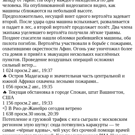
человека. На опубликованной видеозаписи видно, как
машины сближаются на небольшой высоте.
Предположительно, несущий винт одного вертолёта задевает
второй. После удара одна машина вспыхивает, разваливается
и падает в лес, а второй вертолёт продолжает полёт. Два члена
экипажа уцелевшего вертолёта получили лёгкие травмы.
Позднее спасатели нашли обломки разбившейся машины, оба
пилота погибли. Вертолёты участвовали в борьбе с пожарами,
охватившими окрестности Афин. Огонь уже уничтожил более
ста домов и привёл к эвакуации нескольких населённых
пунктов. Проведение воздушных операций осложнял
сильный ветер...
1 024
просм.
2 авг., 19:37
🔥 Остров Мадагаскар и значительная часть центральной и
южной Африки охвачена лесными пожарами..
1 056
просм.
2 авг., 19:35
🔥 Текущая обстановка в городе Спокан, штат Вашингтон,
США
1 156
просм.
2 авг., 19:33
💨 В Рио-де-Жанейро сегодня ветрено
1 638
просм.
30 июля, 20:39
Потепление и грузовой трафик с юга сыграли с московским
регионом злую шутку: сюда потянулись каракурты — те
самые «чёрные вдовы», чей укус без срочной помощи врачей