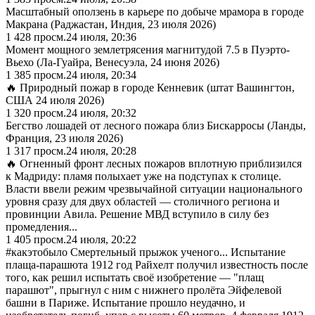
Масштабный оползень в карьере по добыче мрамора в городе
Макрана (Раджастан, Индия, 23 июля 2026)
1 428
просм.
24 июля, 20:36
Момент мощного землетрясения магнитудой 7.5 в Пуэрто-
Вьехо (Ла-Гуайра, Венесуэла, 24 июня 2026)
1 385
просм.
24 июля, 20:34
🔥 Природный пожар в городе Кенневик (штат Вашингтон,
США 24 июля 2026)
1 320
просм.
24 июля, 20:32
Бегство лошадей от лесного пожара близ Бискарросы (Ланды,
Франция, 23 июля 2026)
1 317
просм.
24 июля, 20:28
🔥 Огненный фронт лесных пожаров вплотную приблизился
к Мадриду: пламя полыхает уже на подступах к столице.
Власти ввели режим чрезвычайной ситуации национального
уровня сразу для двух областей — столичного региона и
провинции Авила. Решение МВД вступило в силу без
промедления...
1 405
просм.
24 июля, 20:22
#какэтобыло Смертельный прыжок ученого... Испытание
плаща-парашюта 1912 год Райхелт получил известность после
того, как решил испытать своё изобретение — "плащ
парашют", прыгнул с ним с нижнего пролёта Эйфелевой
башни в Париже. Испытание прошло неудачно, и