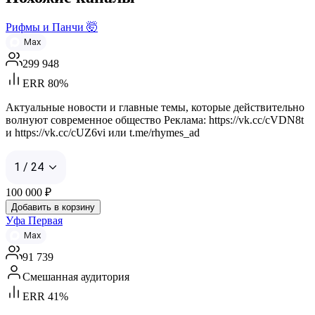
Рифмы и Панчи 🤯
Max
299 948
ERR 80%
Актуальные новости и главные темы, которые действительно
волнуют современное общество Реклама: https://vk.cc/cVDN8t
и https://vk.cc/cUZ6vi или t.me/rhymes_ad
1 / 24
100 000
₽
Добавить в корзину
Уфа Первая
Max
91 739
Смешанная аудитория
ERR 41%