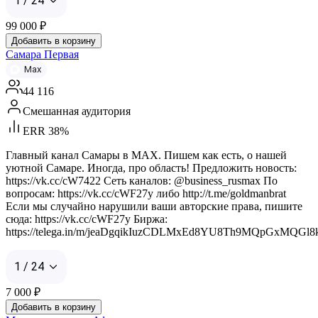
1 / 24
99 000
₽
Добавить в корзину
Самара Первая
Max
44 116
Смешанная аудитория
ERR 38%
Главный канал Самары в MAX. Пишем как есть, о нашей
уютной Самаре. Иногда, про область! Предложить новость:
https://vk.cc/cW7422 Сеть каналов: @business_rusmax По
вопросам: https://vk.cc/cWF27y либо http://t.me/goldmanbrat
Если мы случайно нарушили ваши авторские права, пишите
сюда: https://vk.cc/cWF27y Биржа:
https://telega.in/m/jeaDgqikIuzCDLMxEd8YU8Th9MQpGxMQGl
1 / 24
7 000
₽
Добавить в корзину