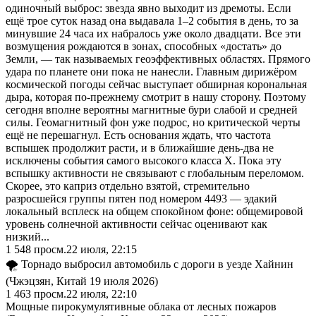
одиночный выброс: звезда явно выходит из дремоты. Если
ещё трое суток назад она выдавала 1–2 события в день, то за
минувшие 24 часа их набралось уже около двадцати. Все эти
возмущения рождаются в зонах, способных «достать» до
Земли, — так называемых геоэффективных областях. Прямого
удара по планете они пока не нанесли. Главным дирижёром
космической погоды сейчас выступает обширная корональная
дыра, которая по-прежнему смотрит в нашу сторону. Поэтому
сегодня вполне вероятны магнитные бури слабой и средней
силы. Геомагнитный фон уже подрос, но критической черты
ещё не перешагнул. Есть основания ждать, что частота
вспышек продолжит расти, и в ближайшие день-два не
исключены события самого высокого класса X. Пока эту
вспышку активности не связывают с глобальным переломом.
Скорее, это каприз отдельно взятой, стремительно
разросшейся группы пятен под номером 4493 — эдакий
локальный всплеск на общем спокойном фоне: общемировой
уровень солнечной активности сейчас оценивают как
низкий...
1 548
просм.
22 июля, 22:15
🌪️ Торнадо выбросил автомобиль с дороги в уезде Хайнин
(Чжэцзян, Китай 19 июля 2026)
1 463
просм.
22 июля, 22:10
Мощные пирокумулятивные облака от лесных пожаров