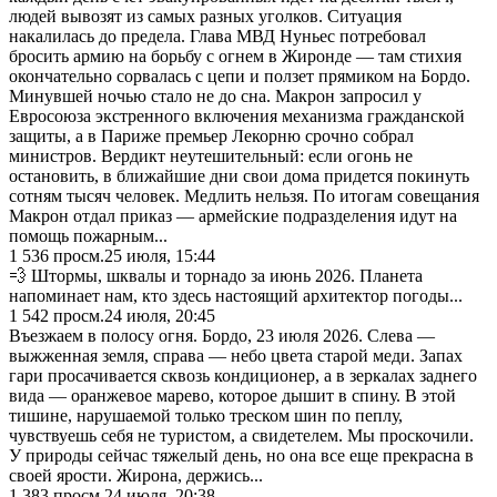
людей вывозят из самых разных уголков. Ситуация
накалилась до предела. Глава МВД Нуньес потребовал
бросить армию на борьбу с огнем в Жиронде — там стихия
окончательно сорвалась с цепи и ползет прямиком на Бордо.
Минувшей ночью стало не до сна. Макрон запросил у
Евросоюза экстренного включения механизма гражданской
защиты, а в Париже премьер Лекорню срочно собрал
министров. Вердикт неутешительный: если огонь не
остановить, в ближайшие дни свои дома придется покинуть
сотням тысяч человек. Медлить нельзя. По итогам совещания
Макрон отдал приказ — армейские подразделения идут на
помощь пожарным...
1 536
просм.
25 июля, 15:44
💨 Штормы, шквалы и торнадо за июнь 2026. Планета
напоминает нам, кто здесь настоящий архитектор погоды...
1 542
просм.
24 июля, 20:45
Въезжаем в полосу огня. Бордо, 23 июля 2026. Слева —
выжженная земля, справа — небо цвета старой меди. Запах
гари просачивается сквозь кондиционер, а в зеркалах заднего
вида — оранжевое марево, которое дышит в спину. В этой
тишине, нарушаемой только треском шин по пеплу,
чувствуешь себя не туристом, а свидетелем. Мы проскочили.
У природы сейчас тяжелый день, но она все еще прекрасна в
своей ярости. Жирона, держись...
1 383
просм.
24 июля, 20:38