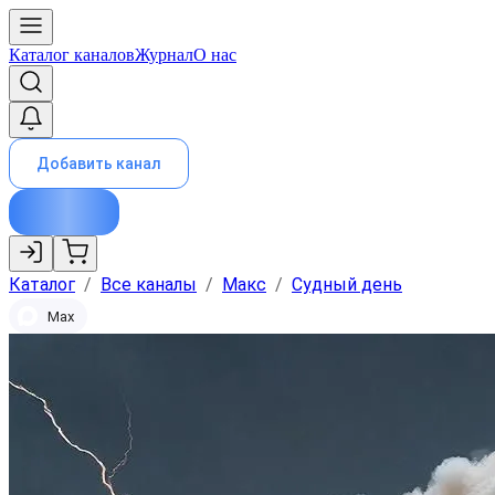
Каталог каналов
Журнал
О нас
Добавить канал
Каталог
/
Все каналы
/
Макс
/
Судный день
Max