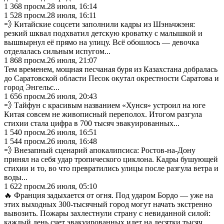
1 368
просм.
28 июля, 16:14
1 528
просм.
28 июля, 16:11
💨 Китайские соцсети заполнили кадры из Шэньчжэня:
резкий шквал подхватил детскую кроватку с малышкой и
вышвырнул её прямо на улицу. Всё обошлось — девочка
отделалась сильным испугом...
1 868
просм.
26 июля, 21:07
Тем временем, мощная песчаная буря из Казахстана добралась
до Саратовской области Песок окутал окрестности Саратова и
город Энгельс...
1 656
просм.
26 июля, 20:43
💨 Тайфун с красивым названием «Хунся» устроил на юге
Китая совсем не живописный переполох. Итогом разгула
стихии стала цифра в 700 тысяч эвакуированных...
1 540
просм.
26 июля, 16:51
1 544
просм.
26 июля, 16:48
💨 Внезапный сценарий апокалипсиса: Ростов-на-Дону
принял на себя удар тропического циклона. Кадры бушующей
стихии и то, во что превратились улицы после разгула ветра и
воды...
1 622
просм.
26 июля, 05:10
🔥 Франция задыхается от огня. Под ударом Бордо — уже на
этих выходных 300-тысячный город могут начать экстренно
вывозить. Пожары захлестнули страну с невиданной силой:
каждый день счет эвакуированных идет на десятки тысяч,