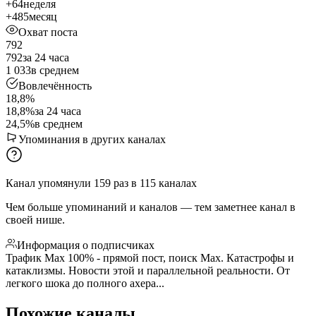
+64
неделя
+485
месяц
Охват поста
792
792
за 24 часа
1 033
в среднем
Вовлечённость
18,8%
18,8%
за 24 часа
24,5%
в среднем
Упоминания в других каналах
Канал упомянули
159
раз
в
115
каналах
Чем больше упоминаний и каналов — тем заметнее канал в
своей нише.
Информация о подписчиках
Трафик Max 100% - прямой пост, поиск Max. Катастрофы и
катаклизмы. Новости этой и параллельной реальности. От
легкого шока до полного ахера...
Похожие каналы