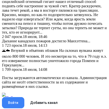
сицилийский огненный гигант нашел отличный способ
поднять себе настроение за чужой счет. Кратер раскурочен,
лава течет рекой, а мы в восторге пялимся на трансляции.
Красиво, мощно, но как-то подозрительно затянулось. Не
надоело еще извергаться? Или ждем, когда ярость земли
сменится на пепел и тишину, чтобы потом дружно почесать
затылки? Природа не терпит суеты, но она терпеть не может и
тех, кто ее игнорирует...
2 047
просм.
18 июля, 18:46
Дыхание канадских пожаров достигло Манхэттена...
1 723
просм.
18 июля, 14:13
🌋☁️ Везувий в объятиях облаков На склонах вулкана живут
около 800 000 человек. И это несмотря на то, что в 79 году н.э.
его извержение полностью уничтожило города Помпеи и
Геркуланум...
1 709
просм.
18 июля, 14:08
Посты загружаются автоматически из канала. Администрация
сайта не несёт ответственности за их содержание и
размещённые в них ссылки.
Войти
Добавить канал