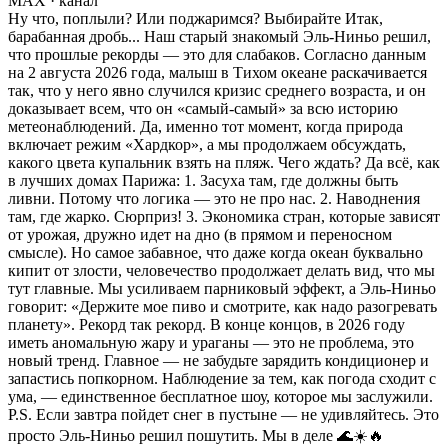
MAX
· канал
Ну что, поплыли? Или поджаримся? Выбирайте Итак,
барабанная дробь... Наш старый знакомый Эль-Ниньо решил,
что прошлые рекорды — это для слабаков. Согласно данным
на 2 августа 2026 года, малыш в Тихом океане раскачивается
так, что у него явно случился кризис среднего возраста, и он
доказывает всем, что он «самый-самый» за всю историю
метеонаблюдений. Да, именно тот момент, когда природа
включает режим «Хардкор», а мы продолжаем обсуждать,
какого цвета купальник взять на пляж. Чего ждать? Да всё, как
в лучших домах Парижа: 1. Засуха там, где должны быть
ливни. Потому что логика — это не про нас. 2. Наводнения
там, где жарко. Сюрприз! 3. Экономика стран, которые зависят
от урожая, дружно идет на дно (в прямом и переносном
смысле). Но самое забавное, что даже когда океан буквально
кипит от злости, человечество продолжает делать вид, что мы
тут главные. Мы усиливаем парниковый эффект, а Эль-Ниньо
говорит: «Держите мое пиво и смотрите, как надо разогревать
планету». Рекорд так рекорд. В конце концов, в 2026 году
иметь аномальную жару и ураганы — это не проблема, это
новый тренд. Главное — не забудьте зарядить кондиционер и
запастись попкорном. Наблюдение за тем, как погода сходит с
ума, — единственное бесплатное шоу, которое мы заслужили.
P.S. Если завтра пойдет снег в пустыне — не удивляйтесь. Это
просто Эль-Ниньо решил пошутить. Мы в деле 🌊☀️🔥