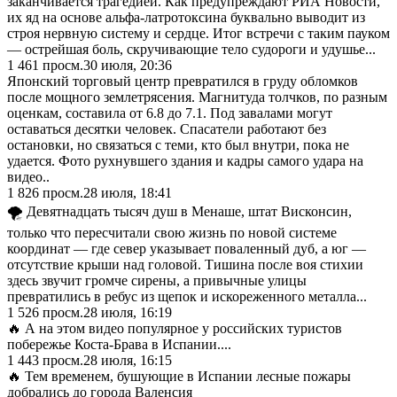
заканчивается трагедией. Как предупреждают РИА Новости,
их яд на основе альфа-латротоксина буквально выводит из
строя нервную систему и сердце. Итог встречи с таким пауком
— острейшая боль, скручивающие тело судороги и удушье...
1 461
просм.
30 июля, 20:36
Японский торговый центр превратился в груду обломков
после мощного землетрясения. Магнитуда толчков, по разным
оценкам, составила от 6.8 до 7.1. Под завалами могут
оставаться десятки человек. Спасатели работают без
остановки, но связаться с теми, кто был внутри, пока не
удается. Фото рухнувшего здания и кадры самого удара на
видео..
1 826
просм.
28 июля, 18:41
🌪️ Девятнадцать тысяч душ в Менаше, штат Висконсин,
только что пересчитали свою жизнь по новой системе
координат — где север указывает поваленный дуб, а юг —
отсутствие крыши над головой. Тишина после воя стихии
здесь звучит громче сирены, а привычные улицы
превратились в ребус из щепок и искореженного металла...
1 526
просм.
28 июля, 16:19
🔥 А на этом видео популярное у российских туристов
побережье Коста-Брава в Испании....
1 443
просм.
28 июля, 16:15
🔥 Тем временем, бушующие в Испании лесные пожары
добрались до города Валенсия