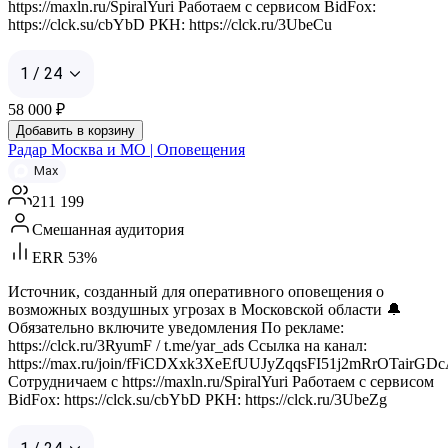
https://maxln.ru/SpiralYuri Работаем с сервисом BidFox:
https://clck.su/cbYbD РКН: https://clck.ru/3UbeCu
1 / 24
58 000
₽
Добавить в корзину
Радар Москва и МО | Оповещения
Max
211 199
Смешанная аудитория
ERR 53%
Источник, созданный для оперативного оповещения о
возможных воздушных угрозах в Московской области 🔔
Обязательно включите уведомления По рекламе:
https://clck.ru/3RyumF / t.me/yar_ads Ссылка на канал:
https://max.ru/join/fFiCDXxk3XeEfUUJyZqqsFI51j2mRrOTairGD
Сотрудничаем с https://maxln.ru/SpiralYuri Работаем с сервисом
BidFox: https://clck.su/cbYbD РКН: https://clck.ru/3UbeZg