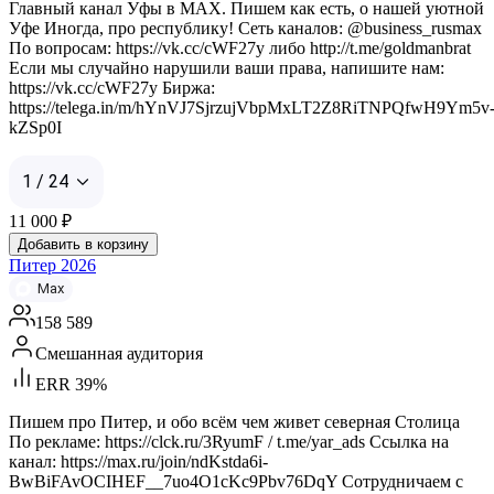
Главный канал Уфы в MAX. Пишем как есть, о нашей уютной
Уфе Иногда, про республику! Сеть каналов: @business_rusmax
По вопросам: https://vk.cc/cWF27y либо http://t.me/goldmanbrat
Если мы случайно нарушили ваши права, напишите нам:
https://vk.cc/cWF27y Биржа:
https://telega.in/m/hYnVJ7SjrzujVbpMxLT2Z8RiTNPQfwH9Ym5v
kZSp0I
1 / 24
11 000
₽
Добавить в корзину
Питер 2026
Max
158 589
Смешанная аудитория
ERR 39%
Пишем про Питер, и обо всём чем живет северная Столица
По рекламе: https://clck.ru/3RyumF / t.me/yar_ads Ссылка на
канал: https://max.ru/join/ndKstda6i-
BwBiFAvOCIHEF__7uo4O1cKc9Pbv76DqY Сотрудничаем с