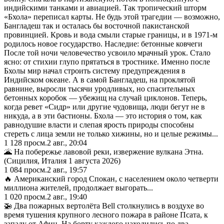
индийскими танками и авиацией. Так тропический шторм
«Бхола» переписал карты. Не будь этой трагедии — возможно,
Бангладеш так и осталась бы восточной пакистанской
провинцией. Кровь и вода смыли старые границы, и в 1971-м
родилось новое государство. Наследие: бетонные ковчеги
После той ночи человечество усвоило мрачный урок. Стало
ясно: от стихии глупо прятаться в тростнике. Именно после
Бхолы мир начал строить систему предупреждения в
Индийском океане. А в самой Бангладеш, на проклятой
равнине, выросли тысячи уродливых, но спасительных
бетонных коробок — убежищ на случай циклонов. Теперь,
когда ревет «Сидр» или другие чудовища, люди бегут не в
никуда, а в эти бастионы. Бхола — это история о том, как
равнодушие власти и слепая ярость природы способны
стереть с лица земли не только хижины, но и целые режимы...
1 128
просм.
2 авг., 20:04
🌋 На побережье лавовой реки, извержение вулкана Этна.
(Сицилия, Италия 1 августа 2026)
1 084
просм.
2 авг., 19:57
🔥 Американский город Спокан, с населением около четверти
миллиона жителей, продолжает выгорать...
1 020
просм.
2 авг., 19:40
🚁 Два пожарных вертолёта Bell столкнулись в воздухе во
время тушения крупного лесного пожара в районе Псата, к
западу от Афин. На борту каждого находились по два