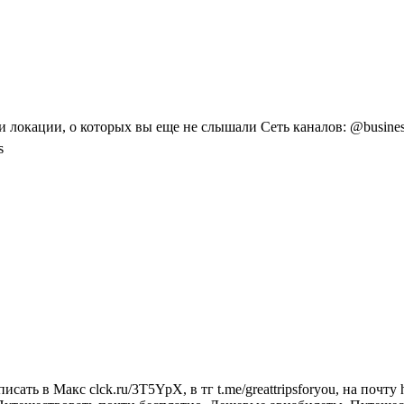
локации, о которых вы еще не слышали Сеть каналов: @business_
s
ь в Макс clck.ru/3T5YpX, в тг t.me/greattripsforyou, на почту 