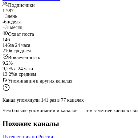
Подписчики
1 587
+3
день
-6
неделя
+31
месяц
Охват поста
146
146
за 24 часа
210
в среднем
Вовлечённость
9,2%
9,2%
за 24 часа
13,2%
в среднем
Упоминания в других каналах
Канал упомянули
141
раз
в
77
каналах
Чем больше упоминаний и каналов — тем заметнее канал в сво
Похожие каналы
Путешествия по России