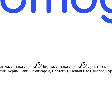
ации, маршруты, отдых, путешествия Реклама:
ссылка скрыта
Биржа:
ссылка скрыта
Донат:
ссылк
, Керчь, Саки, Бахчисарай, Партенит, Новый Свет, Форос, Гурзуф,