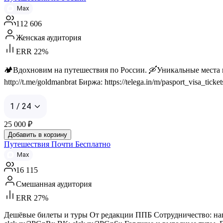
Max
112 606
Женская аудитория
ERR 22%
🏕️Вдохновим на путешествия по России. 🛶Уникальные места и 
http://t.me/goldmanbrat Биржа: https://telega.in/m/pasport_visa_ticket
1 / 24
25 000
₽
Добавить в корзину
Путешествия Почти Бесплатно
Max
16 115
Смешанная аудитория
ERR 27%
Дешёвые билеты и туры От редакции ППБ Сотрудничество: написат