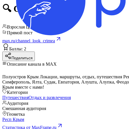
🔍 Смотри Крым
Взрослая ЦА
Прямой пост
max.ru/channel_look_crimea
Баллы: 2
Поделиться
Описание канала в MAX
Полуостров Крым Лок
Симферополь, Ялта, Судак, Евпатория, Алушта, Алупка, Феодосия
Крым вместе с нами!
Категории
Путешествия
Отдых и развлечения
Аудитория
Смешанная аудитория
Геометка
Респ Крым
Статистика от MaxFrame.ru