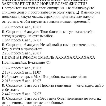
ЗАКРЫВАЕТ ОТ ВАС НОВЫЕ ВОЗМОЖНОСТИ?
Настройтесь на себя и свои ощущения. Не анализируйте
слишком долго, просто выберите одну карту. 🔮 Именно она
подскажет, какую мысль, страх или привязку вам важно
отпустить, чтобы впустить в жизнь новые перемены👇
1 900
просм.
6 авг., 10:07
♏︎ Скорпион, 6 августа Твои близкие могут оказать тебе
сегодня услугу, не отказывайся.
1 844
просм.
6 авг., 07:07
♏︎ Скорпион, 6 августа Не забывай о том, чего хочешь ты.
Будь у себя в приоритете.
2 255
просм.
5 авг., 20:07
ПИКЧИ В ПРЯМОМ СМЫСЛЕ АХХАХАХАХАХАХА
Подписывайся: Буквально 👈
1 357
просм.
5 авг., 19:07
2 137
просм.
5 авг., 11:07
Нейрохам теперь в Max! Попробовать: max/neiroham
2 015
просм.
5 авг., 10:07
♏︎ Скорпион, 5 августа Просить внимания — не стыдно, дай о
себе знать.
2 447
просм.
5 авг., 07:07
♏︎ Скорпион, 5 августа Этот день будет приятным во многих
отношениях, в том числе и любовных.