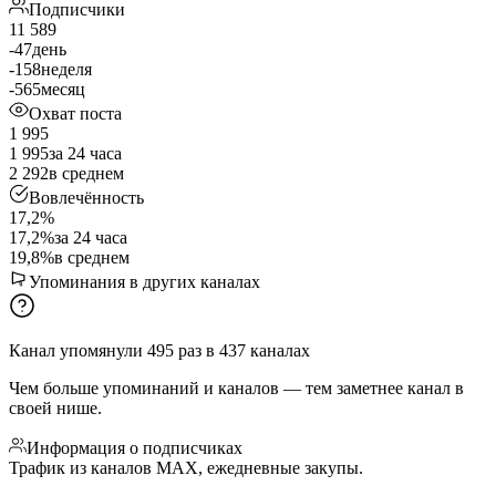
Подписчики
11 589
-47
день
-158
неделя
-565
месяц
Охват поста
1 995
1 995
за 24 часа
2 292
в среднем
Вовлечённость
17,2%
17,2%
за 24 часа
19,8%
в среднем
Упоминания в других каналах
Канал упомянули
495
раз
в
437
каналах
Чем больше упоминаний и каналов — тем заметнее канал в
своей нише.
Информация о подписчиках
Трафик из каналов МАХ, ежедневные закупы.