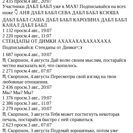
2 435
просм.
4 авг., 20:07
Участники ДАБЛ БАБЛ уже в MAX! Подписывайся на всех
ниже 👇 АНЯ ДАБЛ БАБЛ СЕВА ДАБЛ БАБЛ КСЮША
ДАБЛ БАБЛ САША ДАБЛ БАБЛ КАРОЛИНА ДАБЛ БАБЛ
КАНАЛ ДАБЛ БАБЛ
1 132
просм.
4 авг., 19:07
2 220
просм.
4 авг., 11:07
СТЕНДАПЫ ОТ ДИМКИ АХАХАХАХАХАХАХА
Подписывайся: Стендапы от Димки👈
1 687
просм.
4 авг., 10:07
♏︎ Скорпион, 4 августа Дай волю своим мыслям, постарайся
честно высказать всё, что скопилось.
2 271
просм.
4 авг., 07:07
♏︎ Скорпион, 4 августа Пересмотри свой взгляд на твои
любовные отношения.
2 436
просм.
3 авг., 20:07
Мы? Мы? Мы?
1 376
просм.
3 авг., 19:07
2 386
просм.
3 авг., 11:07
2 279
просм.
3 авг., 10:07
♏︎ Скорпион, 3 августа Тебя может постигнуть некоторая
печаль, постарайся быстро с ней справиться.
2 623
просм.
3 авг., 07:07
♏︎ Скорпион, 3 августа Подумай хорошенько, потом уже