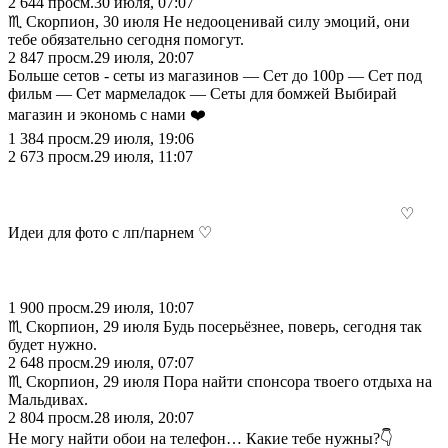
2 644
просм.
30 июля, 07:07
♏︎ Скорпион, 30 июля Не недооценивай силу эмоций, они
тебе обязательно сегодня помогут.
2 847
просм.
29 июля, 20:07
Больше сетов - сеты из магазинов — Сет до 100р — Сет под
фильм — Сет мармеладок — Сеты для бомжей Выбирай
магазин и экономь с нами ❤️
1 384
просм.
29 июля, 19:06
2 673
просм.
29 июля, 11:07
⠀⠀⠀⠀⠀⠀⠀⠀⠀⠀⠀⠀⠀⠀⠀⠀⠀ ⠀⠀⠀⠀⠀⠀⠀⠀⠀⠀⠀⠀⠀⠀⠀⠀⠀
⠀⠀⠀⠀⠀⠀⠀⠀⠀⠀⠀⠀⠀⠀⠀⠀⠀ ⠀⠀⠀⠀⠀⠀
⠀⠀⠀⠀⠀⠀⠀⠀⠀⠀⠀⠀⠀⠀⠀⠀⠀ ⠀⠀⠀⠀⠀⠀⠀⠀⠀⠀⠀⠀⠀⠀⠀ ♡
Идеи для фото с лп/парнем ♡ ⠀⠀⠀⠀⠀⠀⠀⠀⠀⠀⠀⠀⠀⠀⠀⠀⠀
⠀⠀⠀⠀⠀⠀⠀⠀⠀⠀⠀⠀⠀⠀⠀⠀⠀ ⠀⠀⠀⠀⠀⠀⠀⠀⠀⠀⠀⠀⠀⠀⠀⠀⠀
⠀⠀⠀⠀⠀⠀⠀⠀⠀⠀⠀⠀⠀⠀⠀⠀⠀ ⠀⠀⠀⠀⠀⠀⠀⠀⠀⠀⠀⠀⠀⠀⠀⠀⠀
⠀⠀⠀⠀
1 900
просм.
29 июля, 10:07
♏︎ Скорпион, 29 июля Будь посерьёзнее, поверь, сегодня так
будет нужно.
2 648
просм.
29 июля, 07:07
♏︎ Скорпион, 29 июля Пора найти спонсора твоего отдыха на
Мальдивах.
2 804
просм.
28 июля, 20:07
Не могу найти обои на телефон… Какие тебе нужны?👇