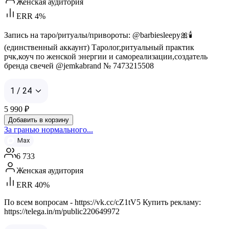
Женская аудитория
ERR 4%
Запись на таро/ритуалы/привороты: @barbiesleepy🎀🕯️
(единственный аккаунт) Таролог,ритуальный практик
рчк,коуч по женской энергии и самореализации,создатель
бренда свечей @jemkabrand № 7473215508
1 / 24
5 990
₽
Добавить в корзину
За гранью нормального...
Max
6 733
Женская аудитория
ERR 40%
По всем вопросам - https://vk.cc/cZ1tV5 Купить рекламу:
https://telega.in/m/public220649972