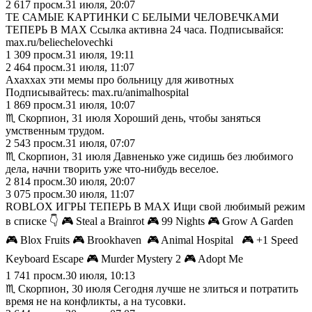
2 617
просм.
31 июля, 20:07
ТЕ САМЫЕ КАРТИНКИ С БЕЛЫМИ ЧЕЛОВЕЧКАМИ
ТЕПЕРЬ В MAX Ссылка активна 24 часа. Подписывайся:
max.ru/beliechelovechki
1 309
просм.
31 июля, 19:11
2 464
просм.
31 июля, 11:07
Ахаххах эти мемы про больницу для животных
Подписывайтесь: max.ru/animalhospital
1 869
просм.
31 июля, 10:07
♏︎ Скорпион, 31 июля Хороший день, чтобы заняться
умственным трудом.
2 543
просм.
31 июля, 07:07
♏︎ Скорпион, 31 июля Давненько уже сидишь без любимого
дела, начни творить уже что-нибудь веселое.
2 814
просм.
30 июля, 20:07
3 075
просм.
30 июля, 11:07
ROBLOX ИГРЫ ТЕПЕРЬ В MAX Ищи свой любимый режим
в списке 👇 🎮 Steal a Brainrot 🎮 99 Nights 🎮 Grow A Garden
🎮 Blox Fruits 🎮 Brookhaven 🎮 Animal Hospital 🎮 +1 Speed
Keyboard Escape 🎮 Murder Mystery 2 🎮 Adopt Me
1 741
просм.
30 июля, 10:13
♏︎ Скорпион, 30 июля Сегодня лучше не злиться и потратить
время не на конфликты, а на тусовки.