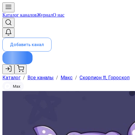
Каталог каналов
Журнал
О нас
Добавить канал
Каталог
/
Все каналы
/
Макс
/
Скорпион ♏︎ Гороскоп
Max