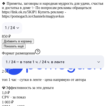
🍀 Приметы, заговоры и народная мудрость для удачи, счастья
и достатка в доме ✨ По вопросам рекламы обращаться:
https://link.ok.ru/5KlP1 Купить рекламу -
https://pomogach.io/channels/magiyavkus
1 / 24
850
₽
Добавить в корзину
Показать ещё
Формат размещения
1 / 24 — в топе 1 ч. / 24 ч. в ленте
2 000
₽
топ 1 час
·
сутки в ленте
· цена напрямую от автора
💎
Эффективность за эти деньги
1,0
₽
CPV · за показ
1 003
₽