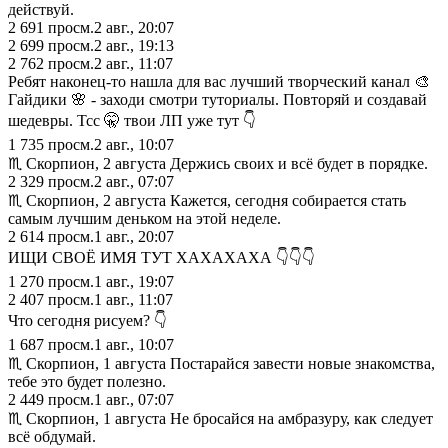
действуй.
2 691
просм.
2 авг., 20:07
2 699
просм.
2 авг., 19:13
2 762
просм.
2 авг., 11:07
Ребят наконец-то нашла для вас лучший творческий канал 🎨
Гайдики 🌸 - заходи смотри туториалы. Повторяй и создавай
шедевры. Тсс 🤫 твои ЛП уже тут 👇
1 735
просм.
2 авг., 10:07
♏︎ Скорпион, 2 августа Держись своих и всё будет в порядке.
2 329
просм.
2 авг., 07:07
♏︎ Скорпион, 2 августа Кажется, сегодня собирается стать
самым лучшим деньком на этой неделе.
2 614
просм.
1 авг., 20:07
ИЩИ СВОЁ ИМЯ ТУТ ХАХАХАХА 👇👇👇
1 270
просм.
1 авг., 19:07
2 407
просм.
1 авг., 11:07
Что сегодня рисуем? 👇
1 687
просм.
1 авг., 10:07
♏︎ Скорпион, 1 августа Постарайся завести новые знакомства,
тебе это будет полезно.
2 449
просм.
1 авг., 07:07
♏︎ Скорпион, 1 августа Не бросайся на амбразуру, как следует
всё обдумай.