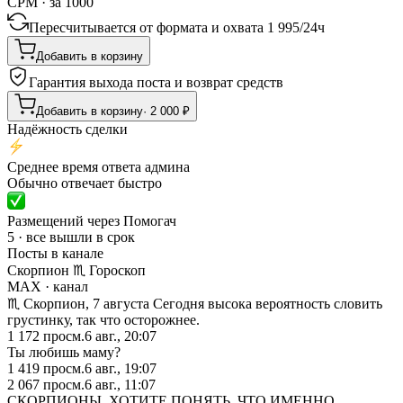
CPM · за 1000
Пересчитывается от формата и охвата
1 995
/
24ч
Добавить в корзину
Гарантия выхода поста и возврат средств
Добавить в корзину
·
2 000
₽
Надёжность сделки
Среднее время ответа админа
Обычно отвечает быстро
Размещений через Помогач
5 · все вышли в срок
Посты в канале
Скорпион ♏︎ Гороскоп
MAX
· канал
♏︎ Скорпион, 7 августа Сегодня высока вероятность словить
грустинку, так что осторожнее.
1 172
просм.
6 авг., 20:07
Ты любишь маму?
1 419
просм.
6 авг., 19:07
2 067
просм.
6 авг., 11:07
СКОРПИОНЫ, ХОТИТЕ ПОНЯТЬ, ЧТО ИМЕННО