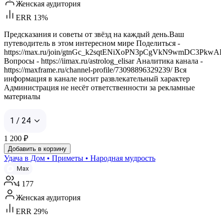
Женская аудитория
ERR 13%
Предсказания и советы от звёзд на каждый день.Ваш
путеводитель в этом интересном мире Поделиться -
https://max.ru/join/gtnGc_k2sqtENiXoPN3pCgVkN9wmDC3Pkw
Вопросы - https://iimax.ru/astrolog_elisar Аналитика канала -
https://maxframe.ru/channel-profile/73098896329239/ Вся
информация в канале носит развлекательный характер
Администрация не несёт ответственности за рекламные
материалы
1 / 24
1 200
₽
Добавить в корзину
Удача в Дом • Приметы • Народная мудрость
Max
4 177
Женская аудитория
ERR 29%