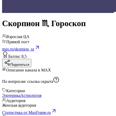
Скорпион ♏︎ Гороскоп
Взрослая ЦА
Прямой пост
max.ru/skorpion_sz
Баллы: 8,5
Поделиться
Описание канала в MAX
По вопросам:
ссылка скрыта
Категории
Эзотерика
Астрология
Аудитория
Женская аудитория
Статистика от MaxFrame.ru