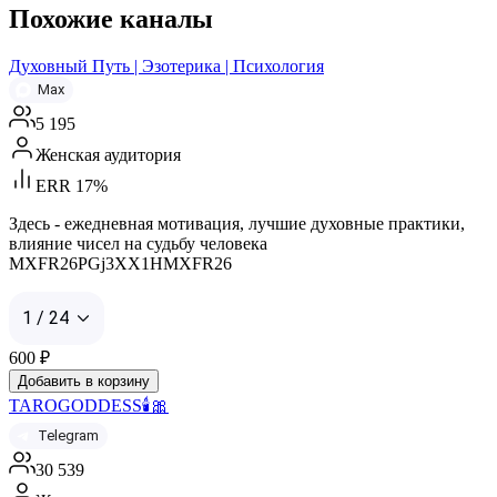
Похожие каналы
Духовный Путь | Эзотерика | Психология
Max
5 195
Женская аудитория
ERR 17%
Здесь - ежедневная мотивация, лучшие духовные практики,
влияние чисел на судьбу человека
MXFR26PGj3XX1HMXFR26
1 / 24
600
₽
Добавить в корзину
TAROGODDESS🕯️🎀
Telegram
30 539