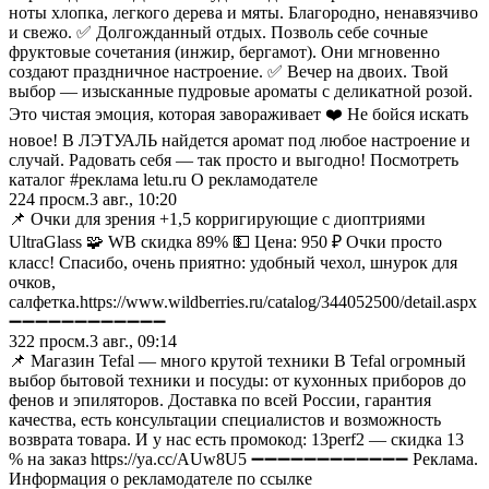
ноты хлопка, легкого дерева и мяты. Благородно, ненавязчиво
и свежо. ✅ Долгожданный отдых. Позволь себе сочные
фруктовые сочетания (инжир, бергамот). Они мгновенно
создают праздничное настроение. ✅ Вечер на двоих. Твой
выбор — изысканные пудровые ароматы с деликатной розой.
Это чистая эмоция, которая завораживает ❤️ Не бойся искать
новое! В ЛЭТУАЛЬ найдется аромат под любое настроение и
случай. Радовать себя — так просто и выгодно! Посмотреть
каталог #реклама letu.ru О рекламодателе
224
просм.
3 авг., 10:20
📌 Очки для зрения +1,5 корригирующие с диоптриями
UltraGlass 🧩 WB скидка 89% 💵 Цена: 950 ₽ Очки просто
класс! Спасибо, очень приятно: удобный чехол, шнурок для
очков,
салфетка.https://www.wildberries.ru/catalog/344052500/detail.aspx
➖➖➖➖➖➖➖➖➖➖➖➖
322
просм.
3 авг., 09:14
📌 Магазин Tefal — много крутой техники В Tefal огромный
выбор бытовой техники и посуды: от кухонных приборов до
фенов и эпиляторов. Доставка по всей России, гарантия
качества, есть консультации специалистов и возможность
возврата товара. И у нас есть промокод: 13perf2 — скидка 13
% на заказ https://ya.cc/AUw8U5 ➖➖➖➖➖➖➖➖➖➖➖➖ Реклама.
Информация о рекламодателе по ссылке