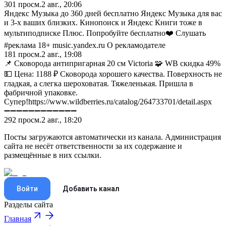
301
просм.
2 авг., 20:06
Яндекс Музыка до 360 дней бесплатно Яндекс Музыка для вас
и 3-х ваших близких. Кинопоиск и Яндекс Книги тоже в
мультиподписке Плюс. Попробуйте бесплатно❤️ Слушать
#реклама 18+ music.yandex.ru О рекламодателе
181
просм.
2 авг., 19:08
📌 Сковорода антипригарная 20 см Victoria 🧩 WB скидка 49%
💵 Цена: 1188 ₽ Сковорода хорошего качества. Поверхность не
гладкая, а слегка шероховатая. Тяжеленькая. Пришла в
фабричной упаковке.
Супер!https://www.wildberries.ru/catalog/264733701/detail.aspx
➖➖➖➖➖➖➖➖➖➖➖➖
292
просм.
2 авг., 18:20
Посты загружаются автоматически из канала. Администрация
сайта не несёт ответственности за их содержание и
размещённые в них ссылки.
Войти
Добавить канал
Разделы сайта
Главная