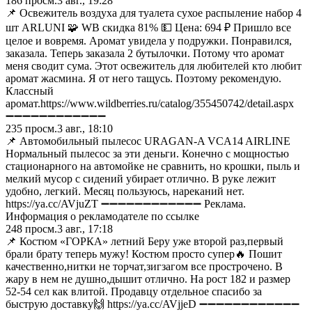
186
просм.
3 авг., 19:28
📌 Освежитель воздуха для туалета сухое распыление набор 4
шт ARLUNI 🧩 WB скидка 81% 💵 Цена: 694 ₽ Пришло все
целое и вовремя. Аромат увидела у подружки. Понравился,
заказала. Теперь заказала 2 бутылочки. Потому что аромат
меня сводит сума. Этот освежитель для любителей кто любит
аромат жасмина. Я от него тащусь. Поэтому рекомендую.
Классный
аромат.https://www.wildberries.ru/catalog/355450742/detail.aspx
➖➖➖➖➖➖➖➖➖➖➖➖
235
просм.
3 авг., 18:10
📌 Автомобильный пылесос URAGAN-A VCA14 AIRLINE
Нормальный пылесос за эти деньги. Конечно с мощностью
стационарного на автомойке не сравнить, но крошки, пыль и
мелкий мусор с сидений убирает отлично. В руке лежит
удобно, легкий. Месяц пользуюсь, нареканий нет.
https://ya.cc/AVjuZT ➖➖➖➖➖➖➖➖➖➖➖➖ Реклама.
Информация о рекламодателе по ссылке
248
просм.
3 авг., 17:18
📌 Костюм «ГОРКА» летний Беру уже второй раз,первый
брали брату теперь мужу! Костюм просто супер🔥 Пошит
качественно,нитки не торчат,зигзагом все прострочено. В
жару в нем не душно,дышит отлично. На рост 182 и размер
52-54 сел как влитой. Продавцу отдельное спасибо за
быструю доставку🙌 https://ya.cc/AVjjeD ➖➖➖➖➖➖➖➖➖➖➖➖