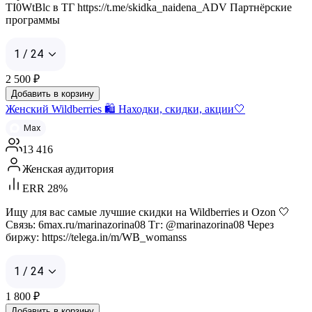
TI0WtBlc в ТГ https://t.me/skidka_naidena_ADV Партнёрские
программы
1 / 24
2 500
₽
Добавить в корзину
Женский Wildberries 🛍️ Находки, скидки, акции🤍
Max
13 416
Женская аудитория
ERR 28%
Ищу для вас самые лучшие скидки на Wildberries и Ozon 🤍
Связь: 6max.ru/marinazorina08 Тг: @marinazorina08 Через
биржу: https://telega.in/m/WB_womanss
1 / 24
1 800
₽
Добавить в корзину