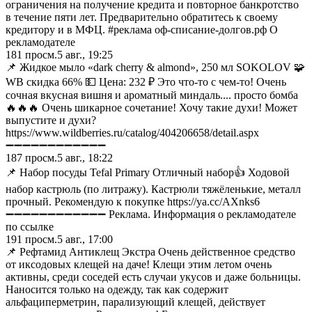
ограничения на получение кредита и повторное банкротство
в течение пяти лет. Предварительно обратитесь к своему
кредитору и в МФЦ. #реклама оф-списание-долгов.рф О
рекламодателе
181
просм.
5 авг., 19:25
📌 Жидкое мыло «dark cherry & almond», 250 мл SOKOLOV 🧩
WB скидка 66% 💵 Цена: 232 ₽ Это что-то с чем-то! Очень
сочная вкусная вишня и ароматный миндаль.... просто бомба
🔥🔥🔥 Очень шикарное сочетание! Хочу такие духи! Может
выпустите и духи?
https://www.wildberries.ru/catalog/404206658/detail.aspx
➖➖➖➖➖➖➖➖➖➖➖➖
187
просм.
5 авг., 18:22
📌 Набор посуды Tefal Primary Отличный набор👍 Ходовой
набор кастрюль (по литражу). Кастрюли тяжёленькие, металл
прочный. Рекомендую к покупке https://ya.cc/AXnks6
➖➖➖➖➖➖➖➖➖➖➖➖ Реклама. Информация о рекламодателе
по ссылке
191
просм.
5 авг., 17:00
📌 Рефтамид Антиклещ Экстра Очень действенное средство
от иксодовых клещей на даче! Клещи этим летом очень
активны, среди соседей есть случаи укусов и даже больницы.
Наносится только на одежду, так как содержит
альфациперметрин, парализующий клещей, действует