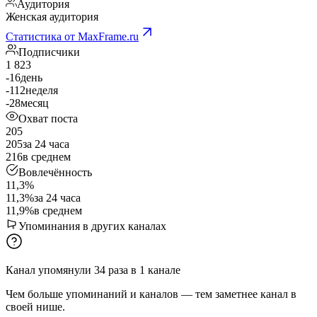
Аудитория
Женская аудитория
Статистика от MaxFrame.ru
Подписчики
1 823
-16
день
-112
неделя
-28
месяц
Охват поста
205
205
за 24 часа
216
в среднем
Вовлечённость
11,3%
11,3%
за 24 часа
11,9%
в среднем
Упоминания в других каналах
Канал упомянули
34
раза
в
1
канале
Чем больше упоминаний и каналов — тем заметнее канал в
своей нише.