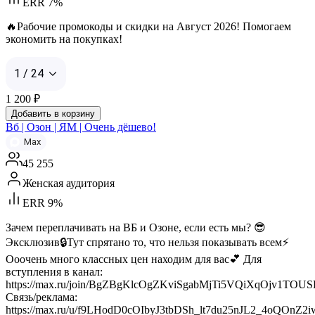
ERR 7%
🔥Рабочие промокоды и скидки на Август 2026! Помогаем
экономить на покупках!
1 / 24
1 200
₽
Добавить в корзину
Вб | Озон | ЯМ | Очень дёшево!
Max
45 255
Женская аудитория
ERR 9%
Зачем переплачивать на ВБ и Озоне, если есть мы? 😎
Эксклюзив🔒Тут спрятано то, что нельзя показывать всем⚡️
Ооочень много классных цен находим для вас💕 Для
вступления в канал:
https://max.ru/join/BgZBgKlcOgZKviSgabMjTi5VQiXqOjv1TOU
Связь/реклама:
https://max.ru/u/f9LHodD0cOIbyJ3tbDSh_lt7du25nJL2_4oQOnZ2