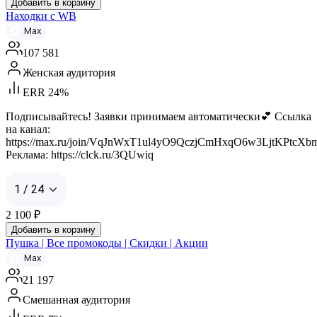
Добавить в корзину
Находки с WB
Max
107 581
Женская аудитория
ERR 24%
Подписывайтесь! Заявки принимаем автоматически💕 Ссылка
на канал:
https://max.ru/join/VqJnWxT1ul4yO9QczjCmHxqO6w3LjtKPtcX
Реклама: https://clck.ru/3QUwiq
1 / 24
2 100
₽
Добавить в корзину
Пушка | Все промокоды | Скидки | Акции
Max
21 197
Смешанная аудитория