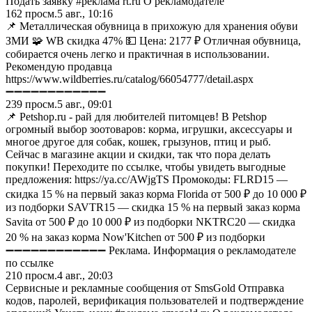
Подать заявку #реклама rt.ru О рекламодателе
162
просм.
5 авг., 10:16
📌 Металлическая обувница в прихожую для хранения обуви
ЗМИ 🧩 WB скидка 47% 💵 Цена: 2177 ₽ Отличная обувница,
собирается очень легко и практичная в использовании.
Рекомендую продавца
https://www.wildberries.ru/catalog/66054777/detail.aspx
➖➖➖➖➖➖➖➖➖➖➖➖
239
просм.
5 авг., 09:01
📌 Petshop.ru - рай для любителей питомцев! В Petshop
огромный выбор зоотоваров: корма, игрушки, аксессуары и
многое другое для собак, кошек, грызунов, птиц и рыб.
Сейчас в магазине акции и скидки, так что пора делать
покупки! Переходите по ссылке, чтобы увидеть выгодные
предложения: https://ya.cc/AWjgTS Промокоды: FLRD15 —
скидка 15 % на первый заказ корма Florida от 500 ₽ до 10 000 ₽
из подборки SAVTR15 — скидка 15 % на первый заказ корма
Savita от 500 ₽ до 10 000 ₽ из подборки NKTRC20 — скидка
20 % на заказ корма Now'Kitchen от 500 ₽ из подборки
➖➖➖➖➖➖➖➖➖➖➖➖ Реклама. Информация о рекламодателе
по ссылке
210
просм.
4 авг., 20:03
Сервисные и рекламные сообщения от SmsGold Отправка
кодов, паролей, верификация пользователей и подтверждение