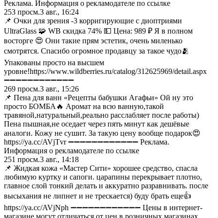
Реклама. Информация о рекламодателе по ссылке
253
просм.
3 авг., 16:24
📌 Очки для зрения -3 корригирующие с диоптриями
UltraGlass 🧩 WB скидка 74% 💵 Цена: 989 ₽ Я в полном
восторге 😍 Они такие прям эстетик, очень миленько
смотрятся. Спасибо огромное продавцу за такое чудо🫂
Упакованы просто на высшем
уровне!https://www.wildberries.ru/catalog/312625969/detail.aspx
➖➖➖➖➖➖➖➖➖➖➖➖
269
просм.
3 авг., 15:26
📌 Пена для ванн «Рецепты бабушки Агафьи» Ой ну это
просто БОМБА🔥 Аромат на всю ванную,такой
травяной,натуральный,реально расслабляет после работы)
Пена пышная,не оседает через пять минут как дешёвые
аналоги. Кожу не сушит. За такую цену вообще подарок😍
https://ya.cc/AVjTvr ➖➖➖➖➖➖➖➖➖➖➖➖ Реклама.
Информация о рекламодателе по ссылке
251
просм.
3 авг., 14:18
📌 Жидкая кожа «Мастер Сити» хорошее средство, спасла
любимую куртку и сапоги. царапины перекрывает плотно,
главное слой тонкий делать и аккуратно разравнивать. после
высыхания не липнет и не трескается) буду брать еще👍
https://ya.cc/AVjNph ➖➖➖➖➖➖➖➖➖➖➖➖ Цены в интернет-
магазине могут отличаться от цен в розничных магазинах.