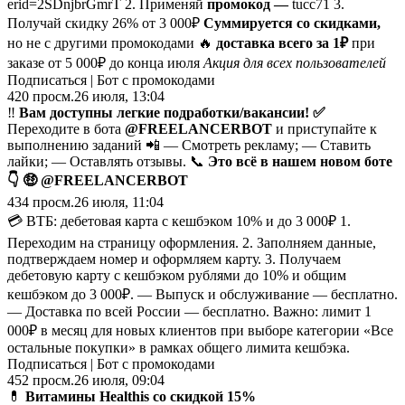
erid=2SDnjbrGmrT 2. Применяй
промокод —
tucc71 3.
Получай скидку 26% от 3 000₽
Суммируется со скидками,
но не с другими промокодами 🔥
доставка всего за 1₽
при
заказе от 5 000₽ до конца июля
Акция для всех пользователей
Подписаться | Бот с промокодами
420
просм.
26 июля, 13:04
‼️
Вам доступны легкие подработки/вакансии! ✅
Переходите в бота
@FREELANCERBOT
и приступайте к
выполнению зaданий 📲 — Смотреть рекламу; — Ставить
лайки; — Оставлять отзывы. 📞
Это всё в нашем новом боте
👇 🤑
@FREELANCERBOT
434
просм.
26 июля, 11:04
💳 ВТБ: дебетовая карта с кешбэком 10% и до 3 000₽ 1.
Переходим на страницу оформления. 2. Заполняем данные,
подтверждаем номер и оформляем карту. 3. Получаем
дебетовую карту с кешбэком рублями до 10% и общим
кешбэком до 3 000₽. — Выпуск и обслуживание — бесплатно.
— Доставка по всей России — бесплатно. Важно: лимит 1
000₽ в месяц для новых клиентов при выборе категории «Все
остальные покупки» в рамках общего лимита кешбэка.
Подписаться | Бот с промокодами
452
просм.
26 июля, 09:04
💊
Витамины Healthis со скидкой 15%