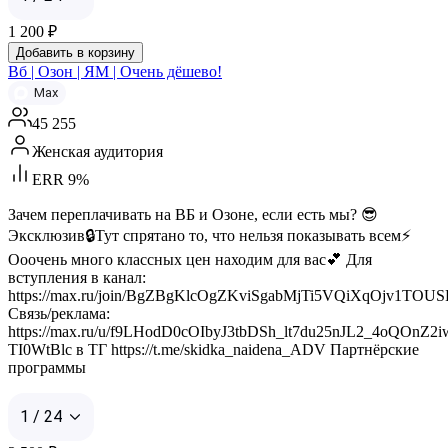
1 200
₽
Добавить в корзину
Вб | Озон | ЯМ | Очень дёшево!
Max
45 255
Женская аудитория
ERR 9%
Зачем переплачивать на ВБ и Озоне, если есть мы? 😎
Эксклюзив🔒Тут спрятано то, что нельзя показывать всем⚡️
Ооочень много классных цен находим для вас💕 Для
вступления в канал:
https://max.ru/join/BgZBgKlcOgZKviSgabMjTi5VQiXqOjv1TOU
Связь/реклама:
https://max.ru/u/f9LHodD0cOIbyJ3tbDSh_lt7du25nJL2_4oQOnZ2
TI0WtBlc в ТГ https://t.me/skidka_naidena_ADV Партнёрские
программы
1 / 24