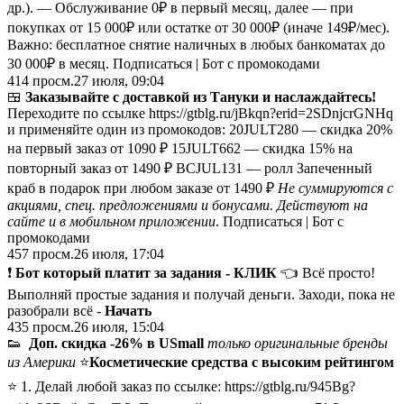
др.). — Обслуживание 0₽ в первый месяц, далее — при
покупках от 15 000₽ или остатке от 30 000₽ (иначе 149₽/мес).
Важно: бесплатное снятие наличных в любых банкоматах до
30 000₽ в месяц. Подписаться | Бот с промокодами
414
просм.
27 июля, 09:04
🍱
Заказывайте с доставкой из Тануки и наслаждайтесь!
Переходите по ссылке https://gtblg.ru/jBkqn?erid=2SDnjcrGNHq
и применяйте один из промокодов: 20JULT280 — скидка 20%
на первый заказ от 1090 ₽ 15JULT662 — скидка 15% на
повторный заказ от 1490 ₽ BCJUL131 — ролл Запеченный
краб в подарок при любом заказе от 1490 ₽
Не суммируются с
акциями, спец. предложениями и бонусами.
Действуют на
сайте и в мобильном приложении
. Подписаться | Бот с
промокодами
457
просм.
26 июля, 17:04
❗️
Бот который платит за задания -
КЛИК
👈 Всё просто!
Выполняй простые задания и получай деньги. Заходи, пока не
разобрали всё -
Начать
435
просм.
26 июля, 15:04
👟
Доп. скидка -26% в USmall
только оригинальные бренды
из Америки
⭐️
Косметические средства с высоким рейтингом
⭐️ 1. Делай любой заказ по ссылке: https://gtblg.ru/945Bg?