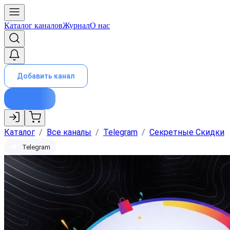
Каталог каналов
Журнал
О нас
Добавить канал
Каталог
/
Все каналы
/
Telegram
/
Секретные Скидки
Telegram