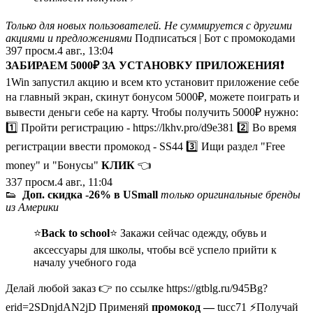
Только для новых пользователей. Не суммируется с другими
акциями и предложениями
Подписаться | Бот с промокодами
397
просм.
4 авг., 13:04
ЗAБИРАЕМ 5000₽ ЗА УСТAНОВКУ ПРИЛOЖЕНИЯ❗️
1Win запустил акцию и всем кто установит приложение себе
на главный экран, скинут бонусом 5000₽, можете поиграть и
вывeсти дeньги себе на кaрту. Чтобы получить 5000₽ нужно:
1️⃣ Пройти регистрацию - https://lkhv.pro/d9e381 2️⃣ Во время
регистрации ввести промокод - SS44 3️⃣ Ищи раздел "Free
money" и "Бонусы"
КЛИК
👈
337
просм.
4 авг., 11:04
👟
Доп. скидка -26% в USmall
только оригинальные бренды
из Америки
⭐️
Back to school
⭐️ Закажи сейчас одежду, обувь и
аксессуары для школы, чтобы всё успело прийти к
началу учебного года
Делай любой заказ 👉 по ссылке https://gtblg.ru/945Bg?
erid=2SDnjdAN2jD Применяй
промокод —
tucc71 ⚡️Получай