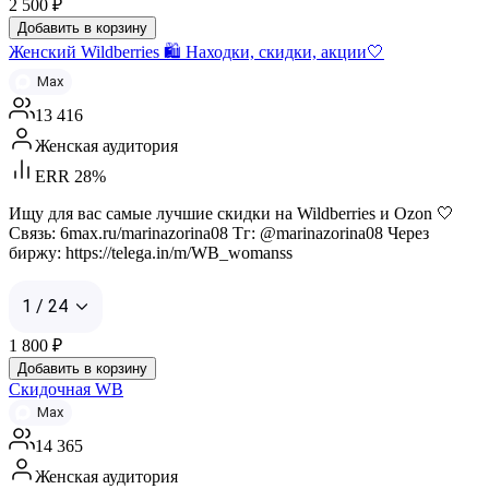
2 500
₽
Добавить в корзину
Женский Wildberries 🛍️ Находки, скидки, акции🤍
Max
13 416
Женская аудитория
ERR 28%
Ищу для вас самые лучшие скидки на Wildberries и Ozon 🤍
Связь: 6max.ru/marinazorina08 Тг: @marinazorina08 Через
биржу: https://telega.in/m/WB_womanss
1 / 24
1 800
₽
Добавить в корзину
Скидочная WB
Max
14 365
Женская аудитория