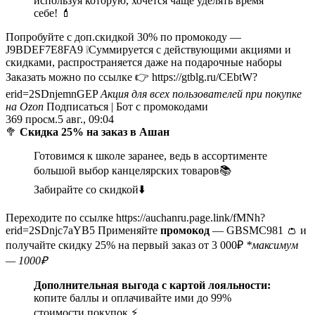
используя которую, хочется чаще уделять время
себе! 💄
Попробуйте с доп.скидкой 30% по промокоду —
J9BDEF7E8FA9 ❕Суммируется с действующими акциями и
скидками, распространяется даже на подарочные наборы
Заказать можно по ссылке 👉 https://gtblg.ru/CEbtW?
erid=2SDnjemnGEP
Акция для всех пользователей при покупке
на Ozon
Подписаться | Бот с промокодами
369
просм.
5 авг., 09:04
🥦
Скидка 25% на заказ в Ашан
Готовимся к школе заранее, ведь в ассортименте
большой выбор канцелярских товаров📚
Забирайте со скидкой⬇️
Переходите по ссылке https://auchanru.page.link/fMNh?
erid=2SDnjc7aYB5 Применяйте
промокод
— GBSMC981 👛 и
получайте скидку 25% на первый заказ от 3 000₽
*максимум
— 1000₽
Дополнительная выгода с картой лояльности:
копите баллы и оплачивайте ими до 99%
стоимости покупок ⚡️