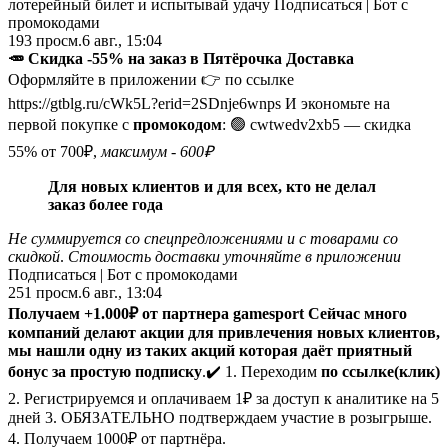
лотерейный билет и испытывай удачу Подписаться | Бот с
промокодами
193
просм.
6 авг., 15:04
🥕
Скидка -55% на заказ в Пятёрочка Доставка
Оформляйте в приложении 👉 по ссылке
https://gtblg.ru/cWk5L?erid=2SDnje6wnps И экономьте на
первой покупке с
промокодом
: 🟢 cwtwedv2xb5 — скидка
55% от 700₽,
максимум - 600₽
Для новых клиентов и для всех, кто не делал
заказ более года
Не суммируется со спецпредложениями и с товарами со
скидкой
.
Стоимость доставки уточняйте в приложении
Подписаться | Бот с промокодами
251
просм.
6 авг., 13:04
Получаем +1.000₽ от партнера gamesport
Сейчас много
компаний делают акции для привлечения новых клиентов,
мы нашли одну из таких акций которая даёт приятный
бонус за простую подписку
.✔️
1. Переходим
по ссылке(клик)
2. Регистрируемся и оплачиваем 1₽ за доступ к аналитике на 5
дней 3. ОБЯЗАТЕЛЬНО подтверждаем участие в розыгрыше.
4. Получаем 1000₽ от партнёра.