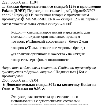
222
просм.
6 авг., 11:04
👟
Закажи брендовые вещи со скидкой 12% в приложении
Poizon (ДЭВУ)
Переходи по ссылке https://gtblg.ru/SsDF0?
erid=2SDnjezykjD И заказывай товары с применением
промокода: 🔵 MGMG8MEEENK — скидка 12% на первый
заказ! *максимальная сумма скидки - 4000₽
Poizon — специализированный маркетплейс для
поиска и покупки оригинальных премиум
товаров: ✔️Широкий ассортимент - более 2 млн
товаров ✔️Только известные мировые бренды
✔️Гарантия оригинала и качества - на каждый
товар есть сертификат подлинности
Акция только для новых клиентов. Скидка по промокоду не
суммируется с другими акциями!
Подписаться | Бот с
промокодами
260
просм.
6 авг., 09:04
🧴
Дополнительная скидка 30% на косметику Kottur на
Ozon
🔥
Только по 9.08
🔥
Это уходовая косметика для ежедневного
использования с действенными составами,