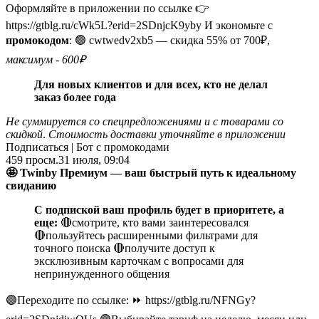
Оформляйте в приложении по ссылке 👉
https://gtblg.ru/cWk5L?erid=2SDnjcK9yby И экономьте с
промокодом
: 🟢 cwtwedv2xb5 — скидка 55% от 700₽,
максимум - 600₽
Для новых клиентов и для всех, кто не делал
заказ более года
Не суммируется со спецпредложениями и с товарами со
скидкой
.
Стоимость доставки уточняйте в приложении
Подписаться | Бот с промокодами
459
просм.
31 июля, 09:04
🤩
Twinby Премиум — ваш быстрый путь к идеальному
свиданию
С подпиской ваш профиль будет в приоритете, а
еще:
🔴смотрите, кто вами заинтересовался
🔴пользуйтесь расширенными фильтрами для
точного поиска 🔴получите доступ к
эксклюзивным карточкам с вопросами для
непринужденного общения
🟣Переходите по ссылке: ⏩ https://gtblg.ru/NFNGy?