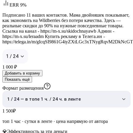
ERR 9%
Подписано 11 ваших контактов. Мама двойняшек показывает,
как экономить на Wildberries без потери качества. Здесь —
реальные скидки до 90% на нужные повседневные товары.
Ссылка на канал - https://m-x.su/skidochnayawb Админ -
https://m-x.su/leraadm Купить рекламу в Телега.ин -
https://telega.in/m/gIcqSI9861G4iyZXtLGc3xTNygRqvM2DkNcG
1 / 24
1 000
₽
Добавить в корзину
Показать ещё
Формат размещения
1 / 24 — в топе 1 ч. / 24 ч. в ленте
1 500
₽
топ 1 час
·
сутки в ленте
· цена напрямую от автора
💎
Эффективность за эти деньги