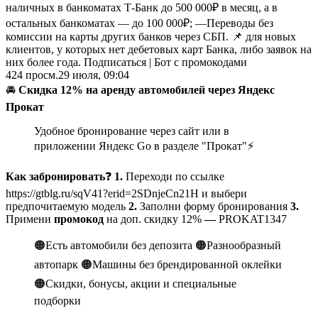
наличных в банкоматах Т-Банк до 500 000₽ в месяц, а в
остальных банкоматах — до 100 000₽; —Переводы без
комиссии на карты других банков через СБП. 📌 для новых
клиентов, у которых нет дебетовых карт Банка, либо заявок на
них более года. Подписаться | Бот с промокодами
424
просм.
29 июля, 09:04
🚘
Скидка 12% на аренду автомобилей через Яндекс
Прокат
Удобное бронирование через сайт или в
приложении Яндекс Go в разделе "Прокат"⚡️
Как забронировать
❓
1.
Переходи по ссылке
https://gtblg.ru/sqV41?erid=2SDnjeCn21H и выбери
предпочитаемую модель
2.
Заполни форму бронирования
3.
Примени
промокод
на доп. скидку 12%
—
PROKAT1347
🟠Есть автомобили без депозита 🟠Разнообразный
автопарк 🟠Машины без брендированной оклейки
🟠Скидки, бонусы, акции и специальные
подборки