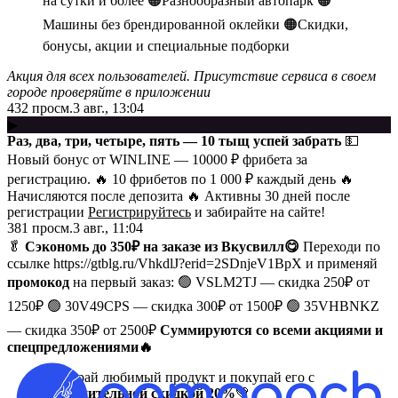
на сутки и более 🟠Разнообразный автопарк 🟠
Машины без брендированной оклейки 🟠Скидки,
бонусы, акции и специальные подборки
Акция для всех пользователей. Присутствие сервиса в своем
городе проверяйте в приложении
432
просм.
3 авг., 13:04
▶
Раз, два, три, четыре, пять — 10 тыщ успей забрать
💵
Новый бонус от WINLINE — 10000 ₽ фрибета за
регистрацию. 🔥 10 фрибетов по 1 000 ₽ каждый день 🔥
Начисляются после депозита 🔥 Активны 30 дней после
регистрации
Регистрируйтесь
и забирайте на сайте!
381
просм.
3 авг., 11:04
🥬
Сэкономь до 350₽ на заказе из Вкусвилл
😋
Переходи по
ссылке https://gtblg.ru/VhkdlJ?erid=2SDnjeV1BpX и применяй
промокод
на первый заказ: 🟢 VSLM2TJ
— скидка 250₽ от
1250₽ 🟢 30V49CPS — скидка 300₽ от 1500₽ 🟢 35VHBNKZ
— скидка 350₽ от 2500₽
Суммируются со всеми акциями и
спецпредложениями
🔥
Выбирай любимый продукт и покупай его с
дополнительной скидкой 20%
💚