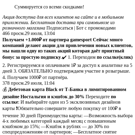
Суммируется со всеми скидками!
Акция доступна для всех клиентов на сайте и в мобильном
приложении. Бесплатная доставка при самовывозе из
розничного магазина
Подписаться | Бот с промокодами
466
просм.
29 июля, 13:04
Получаем +1.000₽ от партнера gamesport
Сейчас много
компаний делают акции для привлечения новых клиентов,
мы нашли одну из таких акций которая даёт приятный
бонус за простую подписку
.✔️
1. Переходим
по ссылке(клик)
2. Регистрируемся и оплачиваем 1₽ за доступ к аналитике на 5
дней 3. ОБЯЗАТЕЛЬНО подтверждаем участие в розыгрыше.
4. Получаем 1000₽ от партнёра.
378
просм.
29 июля, 11:04
💰
Дебетовая карта Black от Т-Банка в лимитированном
дизайне Ностальгия и кэшбэк до 30%
Переходите
по
ссылке
: И выбирайте один из 5 эксклюзивных дизайнов
карты ❗️Обязательно совершите любую покупку от 100₽ в
течение 30 дней Преимущества карты: —Возможность выбора
4-х любимых категорий каждый месяц с повышенным
кэшбэком до 15%; —Кэшбэк в рублях — до 30% по
спецпредложениям от партнеров; —Бесплатное снятие