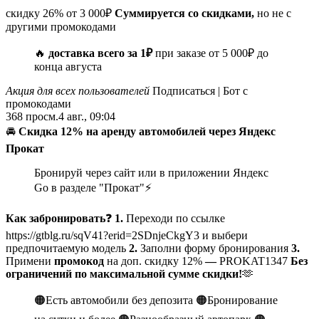
скидку 26% от 3 000₽
Суммируется со скидками,
но не с
другими промокодами
🔥
доставка всего за 1₽
при заказе от 5 000₽ до
конца августа
Акция для всех пользователей
Подписаться | Бот с
промокодами
368
просм.
4 авг., 09:04
🚘
Скидка 12% на аренду автомобилей через Яндекс
Прокат
Бронируй через сайт или в приложении Яндекс
Go в разделе "Прокат"⚡️
Как забронировать
❓
1.
Переходи по ссылке
https://gtblg.ru/sqV41?erid=2SDnjeCkgY3 и выбери
предпочитаемую модель
2.
Заполни форму бронирования
3.
Примени
промокод
на доп. скидку 12%
—
PROKAT1347
Без
ограничений по максимальной сумме скидки!
🫶
🟠Есть автомобили без депозита 🟠Бронирование