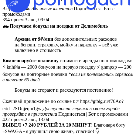
Акция только для новых клиентов
Подписаться | Бот с
промокодами
394
просм.
3 авг., 09:04
🛻
Получаем бонусы на поездки от Делимобиль
Аренда от 9₽/мин
без дополнительных расходов
на бензин, страховку, мойку и парковку – всё уже
включено в стоимость
Компенсируйте половину
стоимости аренды по промокодам:
⚡️ knhf4a — 2000 бонусов на первую поездку ⚡️ gnmpxp
— 200
бонусов на повторные поездки *
если не пользовались сервисом
в течение 60 дней
Бонусы не сгорают и расходуются постепенно!
Скачивай приложение по ссылке 👉 https://gtblg.ru/f76Ao?
erid=2SDnjeqm1gw
Доступность сервиса в своем городе
проверяйте в приложении
Подписаться | Бот с промокодами
422
просм.
2 авг., 13:04
ВЫВEЛ +7 240 РУБЛЕЙ ЗА 20 МИНУТ!
Благодаря боту
«SWAGA» я улучшил свою жизнь, спасибо! 👇