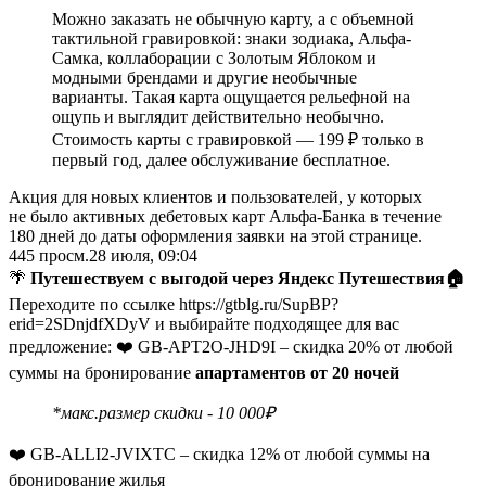
Можно заказать не обычную карту, а с объемной
тактильной гравировкой: знаки зодиака, Альфа-
Самка, коллаборации с Золотым Яблоком и
модными брендами и другие необычные
варианты. Такая карта ощущается рельефной на
ощупь и выглядит действительно необычно.
Стоимость карты с гравировкой — 199 ₽ только в
первый год, далее обслуживание бесплатное.
Акция для новых клиентов и пользователей, у которых
не было активных дебетовых карт Альфа‑Банка в течение
180 дней до даты оформления заявки на этой странице.
445
просм.
28 июля, 09:04
🌴
Путешествуем с выгодой через Яндекс Путешествия
🏠
Переходите по ссылке https://gtblg.ru/SupBP?
erid=2SDnjdfXDyV и выбирайте подходящее для вас
предложение: ❤️ GB-APT2O-JHD9I – скидка 20% от любой
суммы на бронирование
апартаментов от 20 ночей
*макс.размер скидки - 10 000₽
❤️ GB-ALLI2-JVIXTC – скидка 12% от любой суммы на
бронирование жилья