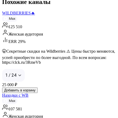
Похожие каналы
WILDBERRIES🔥
Max
125 510
Женская аудитория
ERR 29%
🤫Секретные скидки на Wildberries ⚠️ Цены быстро меняются,
успей приобрести по более выгодной. По всем вопросам:
https://clck.ru/3RmeVb
1 / 24
25 000
₽
Добавить в корзину
Находки с WB
Max
107 581
Женская аудитория