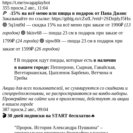
https://t.me/swagaplaybot
355
просм.
2 авг., 11:04
🍕
-15% на всё меню или пицца в подарок от Папа Джонс
Заказывайте по ссылке: https://gtblg.ru/cZufL?erid=2SDnjdyJ5Hu
🟢 5q1mi9d — скидка 15% на всё меню при заказе от 1990₽
(13
городов)
🟢
bkisv68
— пицца 23 см в подарок при заказе от
1799₽
(24 города)
🟢 sipw80t
— пицца 23 см в подарок при
заказе от 1599₽
(26 городов)
❗️ В подарок идут пиццы, которые есть
в наличии
в вашем городе:
Пепперони, Сырная, Гавайская,
Вегетарианская, Цыпленок Барбекю, Ветчина и
Грибы
Акции для всех пользователей, не суммируются со скидками и
спецпредложениями, не распространяются на комбо-наборы
.
Проверяйте на сайте или в приложении, действуют ли акции
в вашем городе
387
просм.
2 авг., 09:04
🎬
30 дней подписки на START бесплатно
🔥
"Пророк. История Александра Пушкина" –
оригинальное прочтение биографии классика