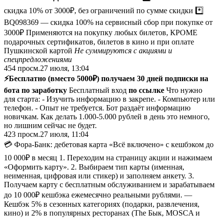
скидка 10% от 3000₽, без ограничений по сумме скидки *️⃣
BQ098369 — скидка 100% на сервисный сбор при покупке от
3000₽ Применяются на покупку любых билетов, КРОМЕ
подарочных сертификатов, билетов в кино и при оплате
Пушкинской картой
Не суммируются с акциями и
спецпредложениями
454
просм.
27 июля, 13:04
⚡️Бесплатно (вместо 5000₽) получаем 30 дней подписки на
бота по заработку
Бесплатный вход
по ссылке
Что нужно
для старта: - Изучить информацию в закрепе. - Компьютер или
телефон. - Опыт не требуется. Бот раздаёт информацию
новичкам. Как делать 1.000-5.000 рублей в день это немного,
но лишним сейчас не будет.
423
просм.
27 июля, 11:04
💳 Фора-Банк: дебетовая карта «Всё включено» с кешбэком до
10 000₽ в месяц 1. Переходим на страницу акции и нажимаем
«Оформить карту». 2. Выбираем тип карты (именная,
неименная, цифровая или стикер) и заполняем анкету. 3.
Получаем карту с бесплатным обслуживанием и зарабатываем
до 10 000₽ кешбэка ежемесячно реальными рублями. —
Кешбэк 5% в сезонных категориях (подарки, развлечения,
кино) и 2% в популярных ресторанах (The Бык, MOSCA и