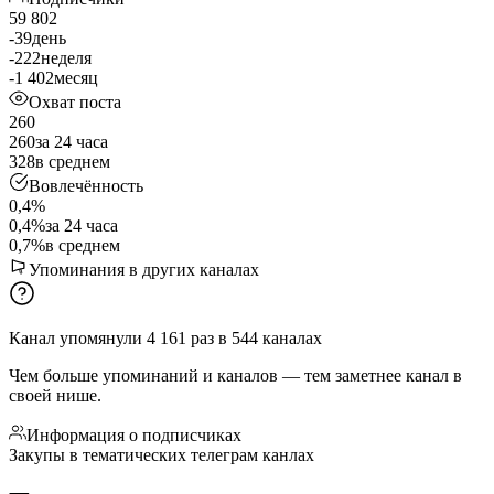
59 802
-39
день
-222
неделя
-1 402
месяц
Охват поста
260
260
за 24 часа
328
в среднем
Вовлечённость
0,4%
0,4%
за 24 часа
0,7%
в среднем
Упоминания в других каналах
Канал упомянули
4 161
раз
в
544
каналах
Чем больше упоминаний и каналов — тем заметнее канал в
своей нише.
Информация о подписчиках
Закупы в тематических телеграм канлах