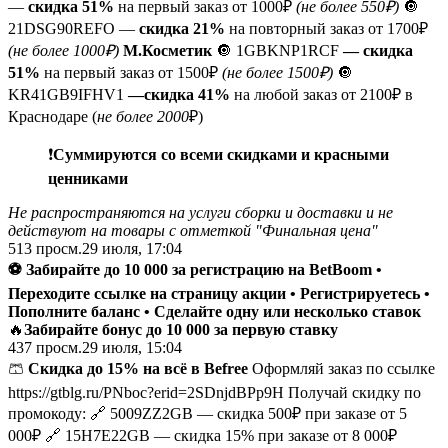
—
скидка 51%
на первый заказ от 1000₽
(не более 550₽)
🔘
21DSG90REFO —
скидка 21%
на повторный заказ от 1700₽
(не более 1000₽)
М.Косметик
🔘 1GBKNP1RCF
— скидка
51%
на первый заказ от 1500₽
(не более 1500₽)
🔘
KR41GB9IFHV1
—скидка 41%
на любой заказ от 2100₽ в
Краснодаре (
не более 2000
₽)
❗️
Суммируются со всеми скидками и красными
ценниками
Не распространяются на услуги сборки и доставки и не
действуют на товары с отметкой "Финальная цена"
513
просм.
29 июля, 17:04
⚽️
Забирайте до
10 000 за регистрацию на BetBoom •
Переходите ссылке
на страницу акции • Регистрируетесь •
Пополните баланс • Сделайте одну или несколько ставок
🔥
Забирайте бонус до 10 000 за первую ставку
437
просм.
29 июля, 15:04
🩳
Скидка до 15% на всё в Befree
Оформляй заказ по ссылке
https://gtblg.ru/PNboc?erid=2SDnjdBPp9H Получай скидку по
промокоду: 🔗 5009ZZ2GB — скидка 500₽ при заказе от 5
000₽ 🔗 15H7E22GB — скидка 15% при заказе от 8 000₽