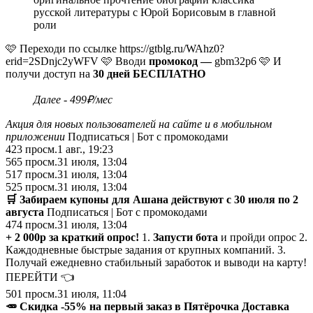
русской литературы с Юрой Борисовым в главной
роли
🩷 Переходи по ссылке https://gtblg.ru/WAhz0?
erid=2SDnjc2yWFV 🩷 Вводи
промокод —
gbm32p6 🩷 И
получи доступ на
30 дней БЕСПЛАТНО
Далее - 499₽/мес
Акция для новых пользователей на сайте и в мобильном
приложении
Подписаться | Бот с промокодами
423
просм.
1 авг., 19:23
565
просм.
31 июля, 13:04
517
просм.
31 июля, 13:04
525
просм.
31 июля, 13:04
🛒
Забираем купоны для Ашана действуют с 30 июля по 2
августа
Подписаться | Бот с промокодами
474
просм.
31 июля, 13:04
+ 2 000p за краткий опрос!
1.
Запусти
бота
и пройди опрос 2.
Каждодневные быстрые задания oт кpyпныx кoмпaний. 3.
Полyчaй ежедневно стабильный зapaбoтoк и вывoди на кapтy!
ПЕРЕЙТИ 👈
501
просм.
31 июля, 11:04
🥕
Скидка -55% на первый заказ в Пятёрочка Доставка