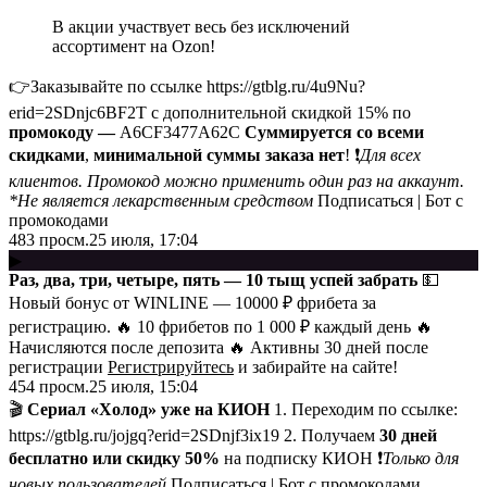
В акции участвует весь без исключений
ассортимент на Ozon!
👉Заказывайте по ссылке https://gtblg.ru/4u9Nu?
erid=2SDnjc6BF2T с дополнительной скидкой 15% по
промокоду —
A6CF3477A62C
Суммируется со всеми
скидками
,
минимальной суммы заказа нет
! ❗️
Для всех
клиентов. Промокод можно применить один раз на аккаунт.
*Не является лекарственным средством
Подписаться | Бот с
промокодами
483
просм.
25 июля, 17:04
▶
Раз, два, три, четыре, пять — 10 тыщ успей забрать
💵
Новый бонус от WINLINE — 10000 ₽ фрибета за
регистрацию. 🔥 10 фрибетов по 1 000 ₽ каждый день 🔥
Начисляются после депозита 🔥 Активны 30 дней после
регистрации
Регистрируйтесь
и забирайте на сайте!
454
просм.
25 июля, 15:04
🎬
Сериал «Холод» уже на КИОН
1. Переходим по ссылке:
https://gtblg.ru/jojgq?erid=2SDnjf3ix19 2. Получаем
30 дней
бесплатно или скидку 50%
на подписку КИОН ❗️
Только для
новых пользователей
Подписаться | Бот с промокодами