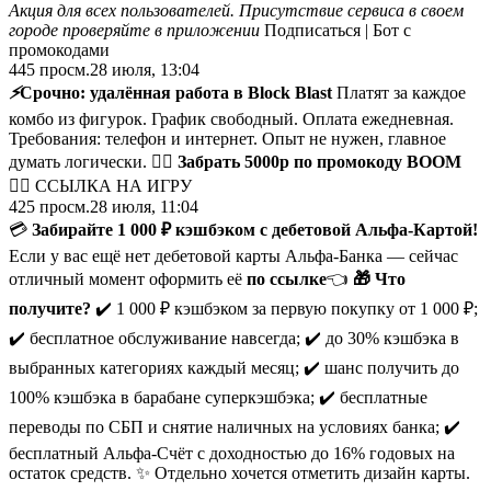
Акция для всех пользователей. Присутствие сервиса в своем
городе проверяйте в приложении
Подписаться | Бот с
промокодами
445
просм.
28 июля, 13:04
⚡️
Срочно: удалённая работа в Block Blast
Платят за каждое
комбо из фигурок. График свободный. Оплата ежедневная.
Требования: телефон и интернет. Опыт не нужен, главное
думать логически. 👉🏻
Забрать 5000р по промокоду BOOM
👉🏻 ССЫЛКА НА ИГРУ
425
просм.
28 июля, 11:04
💳
Забирайте 1 000 ₽ кэшбэком с дебетовой Альфа-Картой!
Если у вас ещё нет дебетовой карты Альфа-Банка — сейчас
отличный момент оформить её
по ссылке
👈
🎁 Что
получите?
✔️ 1 000 ₽ кэшбэком за первую покупку от 1 000 ₽;
✔️ бесплатное обслуживание навсегда; ✔️ до 30% кэшбэка в
выбранных категориях каждый месяц; ✔️ шанс получить до
100% кэшбэка в барабане суперкэшбэка; ✔️ бесплатные
переводы по СБП и снятие наличных на условиях банка; ✔️
бесплатный Альфа-Счёт с доходностью до 16% годовых на
остаток средств. ✨ Отдельно хочется отметить дизайн карты.