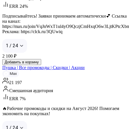
ERR 24%
Подписывайтесь! Заявки принимаем автоматически💕 Ссылка
на канал:
https://max.ru/join/VqJnWxT1ul4yO9QczjCmHxqO6w3LjtKPtcX
Реклама: https://clck.ru/3QUwiq
1 / 24
2 100
₽
Добавить в корзину
Пушка | Все промокоды | Скидки | Акции
Max
21 197
Смешанная аудитория
ERR 7%
🔥Рабочие промокоды и скидки на Август 2026! Помогаем
экономить на покупках!
1 / 24