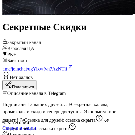
Секретные Скидки
Закрытый канал
Взрослая ЦА
РКН
Байт пост
t.me/joinchat/ugYixwfvn7AzNTli
Нет баллов
Поделиться
Описание канала в Telegram
Подписаны 12 ваших друзей… ⚡️Секретная халява,
промокоды и скидки теперь доступны. Экономим твои
деньги! 🦠Ссылка для друзей:
ссылка скрыта
🤝
Категории
Скидки и акции
Сотрудничество:
ссылка скрыта
Подписчики