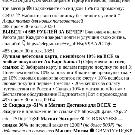
erid=2SDnjdiwQUs 🟣Выбирайте тариф на неделю, месяц или
три месяца 🟣Подключайте со скидкой 15% по промокоду:
GB97 💚 Найдите свою половинку без лишних усилий
*
Акция только для новых пользователей
488
просм.
30 июля, 20:50
ВЫВЕЛ +4 685 РУБЛЕЙ ЗА ВЕЧЕР!
Благодаря каналу
Работа для Каждого я закрыл долги и улучшил свою жизнь,
спасибо! 👇 https://telegram.me/+v_hPHsqV9AA2OTg6
485
просм.
30 июля, 18:51
Лучшая дебетовая карта, с кешбэком 10% на ВСЁ за
любые покупки от Ак Барс Банка
1) Оформляем по
спец.
ссылке
: 2) Забираем карту и делаем первую покупку по ней 3)
Получаем кешбэк 10% за покупки Какие еще преимущества: •
до 10% годовых выдают за остаток по счету • 10% кешбэк на
любые покупки первые 3 месяца • 20% кешбэк за оплату
путешествия по России • Скидка 10% в магазине «Лента» •
Бесплатное обслуживание Подписаться | Бот с промокодами
493
просм.
30 июля, 09:04
🧀
Скидка до -51% в Магнит Доставке для ВСЕХ
👛
Заходите в приложение по ссылке 👉 https://gtblg.ru/CsXgC?
erid=2SDnjc17gSP
Магнит Экспресс
🔘 1GBXNV5HS6
—
скидка 36%
на первый заказ от 1200₽ (
не более 500₽) *не
действует на самовывоз
Магнит Мигом
🔘
GBM51YVDQKP