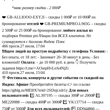
*макс.размер скидки ‐ 2 000₽
❤️ GB-ALLIOOO-EXY2I – скидка 1 000₽ от 10 000₽ на
бронирование
отелей
❤️ GB-PREMIUMPRO-L965G – скидка
2 500₽ от 25 000₽ на бронирование
любого жилья из
подборки Premiun pro ❗️
Акции для ВСЕХ клиентов. Не
суммируются с баллами Яндекс Плюс
466
просм.
27 июля, 17:04
❗️
Ищем людей на простую подработку с телефона
Условия:
-
Без опыта, от 18 лет; - Занимает 20–30 минут в день; - Без
вложений!
Оплата
: – до 10 000 руб. в день 👇 Получить
задания https://t.me/+AOsepHvLeJs4NjZi
410
просм.
27 июля, 15:04
🪧
Фестивали, концерты и другие события со скидкой
на
Яндекс Афише
Приобретайте билеты 👉 по ссылке
https://gtblg.ru/MEl0X?erid=2SDnjcxdr1y
Для новых
пользователей:
*️⃣ AL397195 — скидка 300₽ от 2000₽ *️⃣
ME220988 — скидка 400₽ от 3000₽ *️⃣ YK137714 — скидка
750₽ от 5000₽
Для всех пользователей:
*️⃣ DD944866 —