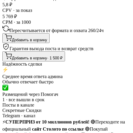
5,8
₽
CPV · за показ
5 769
₽
CPM · за 1000
Пересчитывается от формата и охвата
260
/
24ч
Добавить в корзину
Гарантия выхода поста и возврат средств
Добавить в корзину
·
1 500
₽
Надёжность сделки
Среднее время ответа админа
Обычно отвечает быстро
Размещений через Помогач
1 · все вышли в срок
Посты в канале
Секретные Скидки
Telegram
· канал
⚡️
СУПЕРПРИЗ от 10 миллионов рублей!
🔴Переходите на
официальный
сайт Столото
по ссылке
🔴Покупай