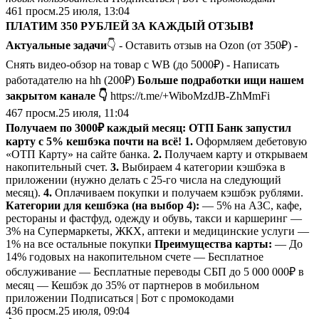
461
просм.
25 июля, 13:04
ПЛАТИМ
350 РУБЛЕЙ ЗА КАЖДЫЙ ОТЗЫВ
❗️
Актуальные
задачи
👇 - Оставить отзыв на Ozon (от 350₽) -
Снять видео-обзор на товар с WB (до 5000₽) - Написать
работадателю на hh (200₽)
Больше подработки ищи нашем
закрытом канале 👇
https://t.me/+WiboMzdJB-ZhMmFi
467
просм.
25 июля, 11:04
Получаем по 3000₽ каждый месяц: ОТП Банк запустил
карту с 5% кешбэка почти на всё!
1.
Оформляем дебетовую
«ОТП Карту» на сайте банка.
2.
Получаем карту и открываем
накопительный счет.
3.
Выбираем 4 категории кэшбэка в
приложении (нужно делать с 25-го числа на следующий
месяц).
4.
Оплачиваем покупки и получаем кэшбэк рублями.
Категории для кешбэка (на выбор 4):
— 5% на АЗС, кафе,
рестораны и фастфуд, одежду и обувь, такси и каршеринг —
3% на Супермаркеты, ЖКХ, аптеки и медицинские услуги —
1% на все остальные покупки
Преимущества карты:
— До
14% годовых на накопительном счете — Бесплатное
обслуживание — Бесплатные переводы СБП до 5 000 000₽ в
месяц — Кешбэк до 35% от партнеров в мобильном
приложении Подписаться | Бот с промокодами
436
просм.
25 июля, 09:04