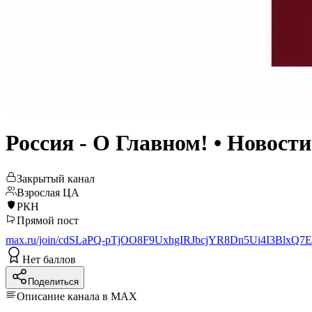
Россия - О Главном! • Новости
Закрытый канал
Взрослая ЦА
РКН
Прямой пост
max.ru/join/cdSLaPQ-pTjOO8F9UxhgIRJbcjYR8Dn5Ui4I3BlxQ7E
Нет баллов
Поделиться
Описание канала в MAX