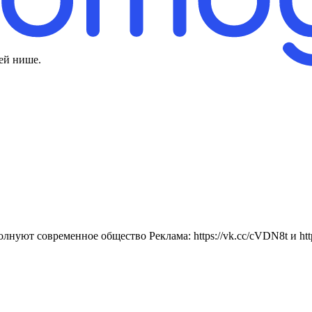
ей нише.
нуют современное общество Реклама: https://vk.cc/cVDN8t и https