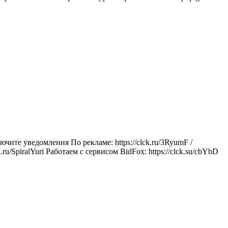
те уведомления По рекламе: https://clck.ru/3RyumF /
/SpiralYuri Работаем с сервисом BidFox: https://clck.su/cbYbD