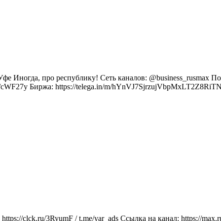
Иногда, про республику! Сеть каналов: @business_rusmax По воп
cc/cWF27y Биржа: https://telega.in/m/hYnVJ7SjrzujVbpMxLT2Z8
https://clck.ru/3RyumF / t.me/yar_ads Ссылка на канал: https: