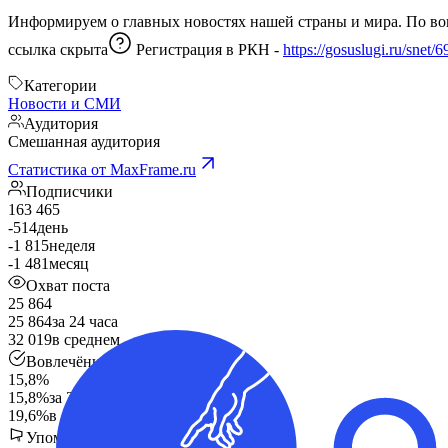
Информируем о глав
ссылка скрыта
Регистрация в РКН -
https://gosuslugi.ru/sne
Категории
Новости и СМИ
Аудитория
Смешанная аудитория
Статистика от MaxFrame.ru
Подписчики
163 465
-514
день
-1 815
неделя
-1 481
месяц
Охват поста
25 864
25 864
за 24 часа
32 019
в среднем
Вовлечённость
15,8%
15,8%
за 24 часа
19,6%
в среднем
Упоминания в других каналах