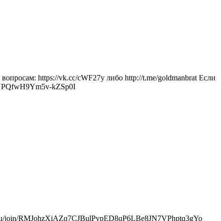
росам: https://vk.cc/cWF27y либо http://t.me/goldmanbrat Если
RiTNPQfwH9Ym5v-kZSp0I
//max.ru/join/RMJohzXiAZq7CJBulPypED8qP6LBe8JN7VPhptq3gYo