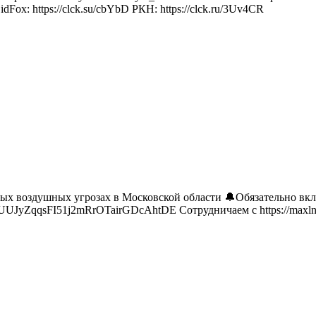
idFox: https://clck.su/cbYbD РКН: https://clck.ru/3Uv4CR
 воздушных угрозах в Московской области 🔔Обязательно включи
fUUJyZqqsFI51j2mRrOTairGDcAhtDE Сотрудничаем с https://maxln.ru