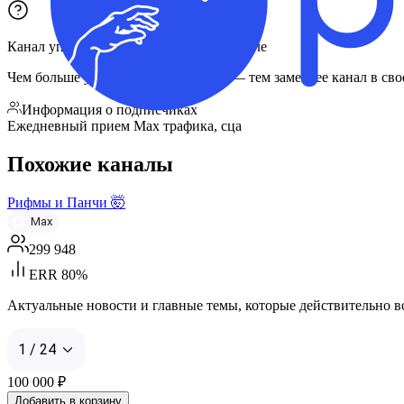
Канал упомянули
2 807
раз
в
1 121
канале
Чем больше упоминаний и каналов — тем заметнее канал в сво
Информация о подписчиках
Ежедневный прием Max трафика, сца
Похожие каналы
Рифмы и Панчи 🤯
Max
299 948
ERR 80%
Актуальные новости и главные темы, которые действительно вол
1 / 24
100 000
₽
Добавить в корзину