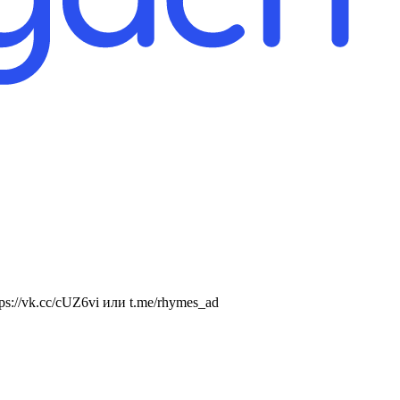
://vk.cc/cUZ6vi или t.me/rhymes_ad