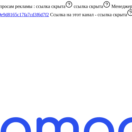
ных новостях нашей страны и мира. По вопросам рекламы :
ссылка скрыта
ссылка скрыта
Менедже
t/69e9d8165c17fa7cd3f6d7f2
Ссылка на этот канал -
ссылка скрыта