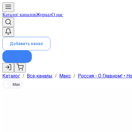
Каталог каналов
Журнал
О нас
Добавить канал
Каталог
/
Все каналы
/
Макс
/
Россия - О Главном! • Н
Max