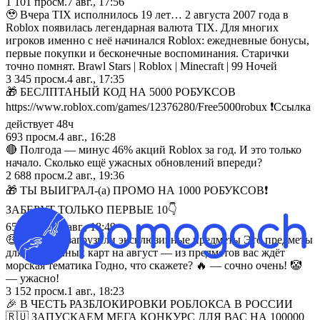
1 101
просм.
7 авг., 17:56
🥹 Вчера TIX исполнилось 19 лет… 2 августа 2007 года в
Roblox появилась легендарная валюта TIX. Для многих
игроков именно с неё начинался Roblox: ежедневные бонусы,
первые покупки и бесконечные воспоминания. Старички
точно помнят. Brawl Stars | Roblox | Minecraft | 99 Ночей
3 345
просм.
4 авг., 17:35
🎁 БЕСЛПТАНЫЙ КОД НА 5000 РОБУКСОВ
https://www.roblox.com/games/12376280/Free5000robux ❗️Ссылка
действует 48ч
693
просм.
4 авг., 16:28
🔴 Полгода — минус 46% акций Roblox за год. И это только
начало. Сколько ещё ужасных обновлений впереди?
2 688
просм.
2 авг., 19:36
🎁 ТЫ ВЫИГРАЛ-(а) ПРОМО НА 1000 РОБУКСОВ❗️
ЗАБЕРУТ ТОЛЬКО ПЕРВЫЕ 10👇
655
просм.
2 авг., 18:49
🤑 В Roblox загрузили эксклюзивные предметы Это предметы
для подарочных карт на август — из предметов вас ждёт
морская тематика Годно, что скажете? 🔥 — сочно очень! 🤡
— ужасно!
3 152
просм.
1 авг., 18:23
🎉 В ЧЕСТЬ РАЗБЛОКИРОВКИ РОБЛОКСА В РОССИИ
🇷🇺 ЗАПУСКАЕМ МЕГА КОНКУРС ДЛЯ ВАС НА 100000