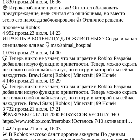
1 830
просм.
24 июля, 16:36
😳 Игрока забанили просто так! Он хотел обжаловать
предупреждение, ведь считал его ошибочным, но вместо
этого его навсегда заблокировали 👍 Отличное решение
проблемы Roblox
4 952
просм.
23 июля, 14:23
ИГРАЕШЬ В БОЛЬНИЦУ ДЛЯ ЖИВОТНЫХ? Создали канал
специально для вас 👇 max/animal_hospital
1 076
просм.
23 июля, 14:00
🤫 Теперь никто не узнает, что вы играете в Roblox Разрабы
добавили новую функцию приватности. Теперь можно скрыть
не только свой онлайн-статус, но и игру, в которой вы сейчас
находитесь. Brawl Stars | Roblox | Minecraft | 99 Ночей
4 146
просм.
21 июля, 19:29
🤫 Теперь никто не узнает, что вы играете в Roblox Разрабы
добавили новую функцию приватности. Теперь можно скрыть
не только свой онлайн-статус, но и игру, в которой вы сейчас
находитесь. Brawl Stars | Roblox | Minecraft | 99 Ночей
3 732
просм.
21 июля, 17:21
🎁РАЗРАБЫ СЛИЛИ 2000 РОБУКСОВ БЕСПЛАТНО
https://www.roblox.com/freerobux ❗️Осталось 7/10 активаций…
1 422
просм.
21 июля, 16:03
🚨 В Roblox массово банят дорогие аккаунты По данным
сообщества, за последние три дня заблокировали не менее 15