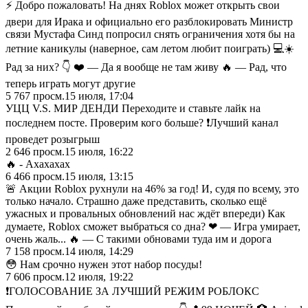
⚡️ Добро пожаловать! На днях Roblox может открыть свои
двери для Ирака и официально его разблокировать Министр
связи Мустафа Синд попросил снять ограничения хотя бы на
летние каникулы (наверное, сам летом любит поиграть) 💻☀️
Рад за них? 👇 ❤️ — Да я вообще не там живу 🔥 — Рад, что
теперь играть могут другие
5 767
просм.
15 июля, 17:04
УЦЦ V.S. МИР ДЕНДИ Переходите и ставьте лайк на
последнем посте. Проверим кого больше? ❗️Лучший канал
проведет розыгрыш
2 646
просм.
15 июля, 16:22
🔥 - Ахахахах
6 466
просм.
15 июля, 13:15
🚨 Акции Roblox рухнули на 46% за год! И, судя по всему, это
только начало. Страшно даже представить, сколько ещё
ужасных и провальных обновлений нас ждёт впереди) Как
думаете, Roblox сможет выбраться со дна? ❤ — Игра умирает,
очень жаль... 🔥 — С такими обновами туда им и дорога
7 158
просм.
14 июля, 14:29
😳 Нам срочно нужен этот набор посуды!
7 606
просм.
12 июля, 19:22
❗️ГОЛОСОВАНИЕ ЗА ЛУЧШИЙ РЕЖИМ РОБЛОКС