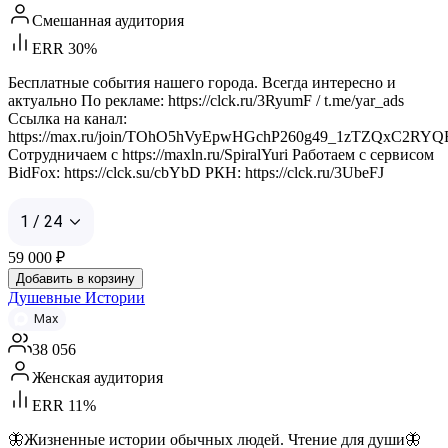
Смешанная аудитория
ERR 30%
Бесплатные события нашего города. Всегда интересно и
актуально По рекламе: https://clck.ru/3RyumF / t.me/yar_ads
Ссылка на канал:
https://max.ru/join/TOhO5hVyEpwHGchP260g49_1zTZQxC2R
Сотрудничаем с https://maxln.ru/SpiralYuri Работаем с сервисом
BidFox: https://clck.su/cbYbD РКН: https://clck.ru/3UbeFJ
1 / 24
59 000
₽
Добавить в корзину
Душевные Истории
Max
38 056
Женская аудитория
ERR 11%
🦋Жизненные истории обычных людей. Чтение для души🦋