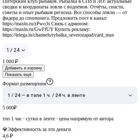
Питерский клуб рыбаков. Рыбалка в СПб и ЛО: актуальные
сводки и координаты ловли с водоемов. Отчёты, снасти,
советы и опыт рыбаков региона. Все способы ловли — от
фидера до спиннинга. Предложить пост в канал:
https://maxln.ru/zPwo3s Связь с админом:
https://maxln.ru/GwFfUY Купить рекламу:
https://telega.in/channels/rybalka_severozapad/card_max
1 / 24
1 000
₽
Добавить в корзину
Показать ещё
Формат размещения
1 / 24 — в топе 1 ч. / 24 ч. в ленте
5 000
₽
топ 1 час
·
сутки в ленте
· цена напрямую от автора
💎
Эффективность за эти деньги
4,6
₽