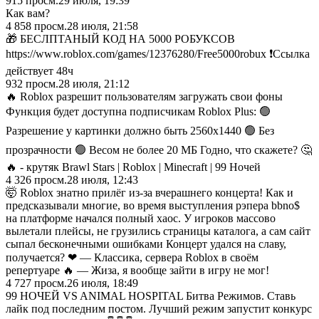
915
просм.
29 июля, 19:39
Как вам?
4 858
просм.
28 июля, 21:58
🎁 БЕСЛПТАНЫЙ КОД НА 5000 РОБУКСОВ
https://www.roblox.com/games/12376280/Free5000robux ❗️Ссылка
действует 48ч
932
просм.
28 июля, 21:12
🔥 Roblox разрешит пользователям загружать свои фоны
Функция будет доступна подписчикам Roblox Plus: 🟢
Разрешение у картинки должно быть 2560х1440 🟢 Без
прозрачности 🟢 Весом не более 20 МБ Годно, что скажете? 🤔
🔥 - крутяк Brawl Stars | Roblox | Minecraft | 99 Ночей
4 326
просм.
28 июля, 12:43
🤯 Roblox знатно прилёг из-за вчерашнего концерта! Как и
предсказывали многие, во время выступления рэпера bbno$
на платформе начался полный хаос. У игроков массово
вылетали плейсы, не грузились страницы каталога, а сам сайт
сыпал бесконечными ошибками Концерт удался на славу,
получается? ❤ — Классика, сервера Roblox в своём
репертуаре 🔥 — Жиза, я вообще зайти в игру не мог!
4 727
просм.
26 июля, 18:49
99 НОЧЕЙ VS ANIMAL HOSPITAL Битва Режимов. Ставь
лайк под последним постом. Лучший режим запустит конкурс