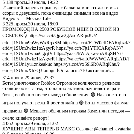
5 138
просм.
30 июля, 19:22
21-летний парень спрыгнул с балкона многоэтажки из-за
ссоры с девушкой, пока очевидцы снимали все на видео
Видео в — Москва Life
3 325
просм.
30 июля, 18:00
ПРОМОКОД НА 2500 РОБУКСОВ ИЩИ В ОДНОЙ ИЗ
ССЫЛОК👇 https://ya.cc/t/Qgw2gAsqARqnJU/?
erid=j1SUmn9pWyWxRqxSM https://ya.cc/t/ETW0cIDFARqbzd/?
erid=j1SUm3wkz1tzAgyrR https://ya.cc/t/Fjt1YTICARqbAN/?
erid=j1SUmrTwuaiCgcjtV https://ya.cc/t/W-Ajswy6ARqSHN/?
erid=j1SUm3wkz1tzAgyrR https://ya.cc/t/aibJWWWGARqLAD/?
erid=j1SUn1yu1znkeakuo https://ya.cc/t/vxS9l6R0ARqKhu/?
erid=j1SUmxXh7QJJonbgu ❗️Осталось 2/10 активаций…
314
просм.
29 июля, 23:37
Боты уничтожают Roblox Огромное количество режимов
сталкиваются с тем, что на них активно начинают играть
боты, особенно после выхода обновления. 🟢 На фоне этого
игры получают резкий рост онлайна 🟢 Боты массово фармят
предметы 🟢 Мешают обычным игрокам Заметили негодяя —
смело кидайте репорт!
4 062
просм.
29 июля, 21:02
ЛУЧШИЕ АВЫ ТЕПЕРЬ В МАКС Ссылка: @channel_avatarka