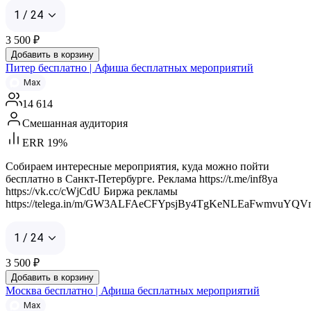
1 / 24
3 500
₽
Добавить в корзину
Питер бесплатно | Афиша бесплатных мероприятий
Max
14 614
Смешанная аудитория
ERR 19%
Собираем интересные мероприятия, куда можно пойти
бесплатно в Санкт-Петербурге. Реклама https://t.me/inf8ya
https://vk.cc/cWjCdU Биржа рекламы
https://telega.in/m/GW3ALFAeCFYpsjBy4TgKeNLEaFwmvuYQV
1 / 24
3 500
₽
Добавить в корзину
Москва бесплатно | Афиша бесплатных мероприятий
Max