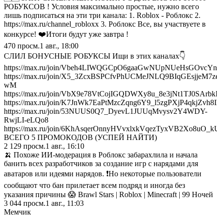
РОБУКСОВ ! Условия максимально простые, нужно всего
лишь подписаться на эти три канала: 1. Roblox - Роблокс 2.
https://max.ru/channel_robloxx 3. Роблокс Все, вы участвуете в
конкурсе! ❤️Итоги будут уже завтра !
470
просм.
1 авг., 18:00
СЛИЛ БОНУСНЫЕ РОБУКСЫ Ищи в этих каналах👇
https://max.ru/join/Vbeh4LIWQGCpO6gaaGwNUpNUeHsGOvcY
https://max.ru/join/X5_3ZcxBSPCfvPhUCMeJNLQ9BIqGEsjjeM7z
wM
https://max.ru/join/VbX9e78VtCojIGQDWXy8u_8e3jNt1TJ0SArb
https://max.ru/join/K7JnWk7EaPtMzcZqng6Y9_l5zgPXjP4qkjZvh8
https://max.ru/join/53NUUS0Q7_DyevL1JUUqMvysv2Y4WDY-
RwjLI-eLQo8
https://max.ru/join/6KhAsqerOnnyHVvxlxkVqezTyxVB2Xo8uO
ВСЕГО 5 ПРОМОКОДОВ (УСПЕЙ НАЙТИ)
2 129
просм.
1 авг., 16:10
🍌 Похоже ИИ-модерация в Роблокс забарахлила и начала
банить всех разработчиков за создание игр с нарядами для
аватаров или идеями нарядов. ❗️Но некоторые пользователи
сообщают что бан прилетает всем подряд и иногда без
указания причины 😱 Brawl Stars | Roblox | Minecraft | 99 Ночей
3 044
просм.
1 авг., 11:03
Мемчик