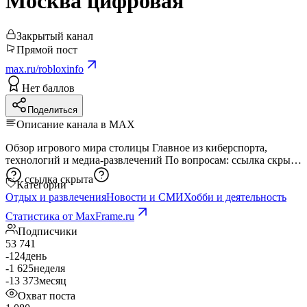
Москва цифровая
Закрытый канал
Прямой пост
max.ru/robloxinfo
Нет баллов
Поделиться
Описание канала в MAX
Обзор игрового мира столицы Главное из киберспорта,
технологий и медиа-развлечений По вопросам:
ссылка скрыта
ссылка скрыта
Категории
Отдых и развлечения
Новости и СМИ
Хобби и деятельность
Статистика от MaxFrame.ru
Подписчики
53 741
-124
день
-1 625
неделя
-13 373
месяц
Охват поста