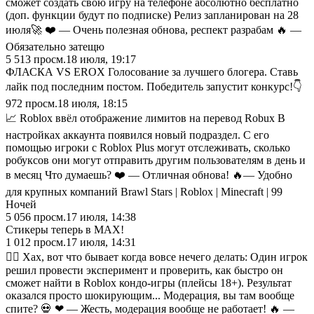
сможет создать свою игру на телефоне абсолютно бесплатно
(доп. функции будут по подписке) Релиз запланирован на 28
июля🚀 ❤️ — Очень полезная обнова, респект разрабам 🔥 —
Обязательно затещю
5 513
просм.
18 июля, 19:17
ФЛАСКА VS EROX Голосование за лучшего блогера. Ставь
лайк под последним постом. Победитель запустит конкурс!👇
972
просм.
18 июля, 18:15
📈 Roblox ввёл отображение лимитов на перевод Robux В
настройках аккаунта появился новый подраздел. С его
помощью игроки с Roblox Plus могут отслеживать, сколько
робуксов они могут отправить другим пользователям в день и
в месяц Что думаешь? ❤️ — Отличная обнова! 🔥— Удобно
для крупных компаний Brawl Stars | Roblox | Minecraft | 99
Ночей
5 056
просм.
17 июля, 14:38
Стикеры теперь в MAX!
1 012
просм.
17 июля, 14:31
🤦‍♂️ Хах, вот что бывает когда вовсе нечего делать: Один игрок
решил провести эксперимент и проверить, как быстро он
сможет найти в Roblox кондо-игры (плейсы 18+). Результат
оказался просто шокирующим... Модерация, вы там вообще
спите? 💀 ❤ — Жесть, модерация вообще не работает! 🔥 —