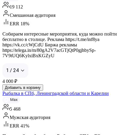
19 112
Смешанная аудитория
ERR 18%
Собираем интересные мероприятия, куда можно пойти
бесплатно в столице. Реклама https://t.me/inf8ya
https://vk.cc/cWjCdU Биржа рекламы
https://telega.in/m/80gA2V7acGTjQtP0gjhbySp-
7V9tUQ6KylxiBxKGZyU
1 / 24
4 000
₽
Добавить в корзину
Рыбалка в СПб, Ленинградской области и Карелии
Max
5 468
Мужская аудитория
ERR 41%