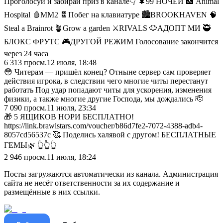
Проголосуй и забирай приз в канале👇 🌲99 НОЧЕЙ 🏥 Animal
Hospital 🩸ММ2 🍫Побег на клавиатуре 🏙️BROOKHAVEN 🧠
Steal a Brainrot 🪴Grow a garden ⚔️RIVALS 🐶АДОПТ МИ 🥷
БЛОКС ФРУТС 🎮ДРУГОЙ РЕЖИМ Голосование закончится
через 24 часа
6 313
просм.
12 июля, 18:48
😳 Читерам — пришёл конец? Отныне сервер сам проверяет
действия игрока, в следствии чего многие читы перестанут
работать Под удар попадают читы для ускорения, изменения
физики, а также многие другие Господа, мы дождались 🫡
7 090
просм.
11 июля, 23:34
🎁 5 ЯЩИКОВ НОРИ БЕСПЛАТНО!
https://link.brawlstars.com/voucher/b86d7fe2-7072-4388-adb4-
8057cd56537c 🥰 Поделись халявой с другом! БЕСПЛАТНЫЕ
ГЕМЫ🌿 👆👆👆
2 946
просм.
11 июля, 18:24
Посты загружаются автоматически из канала. Администрация
сайта не несёт ответственности за их содержание и
размещённые в них ссылки.