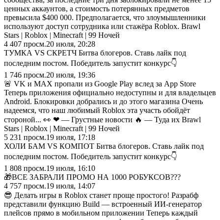
ценных аккаунтов, а стоимость потерянных предметов
превысила $400 000. Предполагается, что злоумышленники
используют доступ сотрудника или стажёра Roblox. Brawl
Stars | Roblox | Minecraft | 99 Ночей
4 407
просм.
20 июля, 20:28
ТУМКА VS СКРЕТЧ Битва блогеров. Ставь лайк под
последним постом. Победитель запустит конкурс👇
1 746
просм.
20 июля, 19:36
🚨 VK и MAX пропали из Google Play вслед за App Store
Теперь приложения официально недоступны и для владельцев
Android. Блокировки добрались и до этого магазина Очень
надеемся, что наш любимый Roblox эта участь обойдёт
стороной... 👀 ❤ — Грустные новости 🔥 — Туда их Brawl
Stars | Roblox | Minecraft | 99 Ночей
5 231
просм.
19 июля, 17:18
ХОЛИ БАМ VS КОМПОТ Битва блогеров. Ставь лайк под
последним постом. Победитель запустит конкурс👇
1 808
просм.
19 июля, 16:10
🎁ВСЕ ЗАБРАЛИ ПРОМО НА 1000 РОБУКСОВ???
4 757
просм.
19 июля, 14:07
😎 Делать игры в Roblox станет проще простого! Разрабф
представили функцию Build — встроенный ИИ-генератор
плейсов прямо в мобильном приложении Теперь каждый