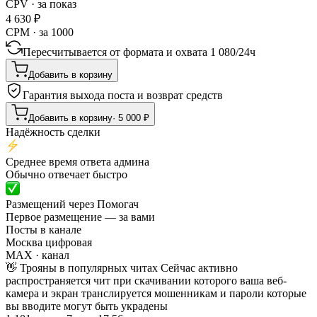
CPV · за показ
4 630
₽
CPM · за 1000
Пересчитывается от формата и охвата
1 080
/
24ч
Добавить в корзину
Гарантия выхода поста и возврат средств
Добавить в корзину
·
5 000
₽
Надёжность сделки
Среднее время ответа админа
Обычно отвечает быстро
Размещений через Помогач
Первое размещение — за вами
Посты в канале
Москва цифровая
MAX
· канал
👋 Трояны в популярных читах Сейчас активно
распространяется чит при скачивании которого ваша веб-
камера и экран транслируется мошенникам и пароли которые
вы вводите могут быть украдены