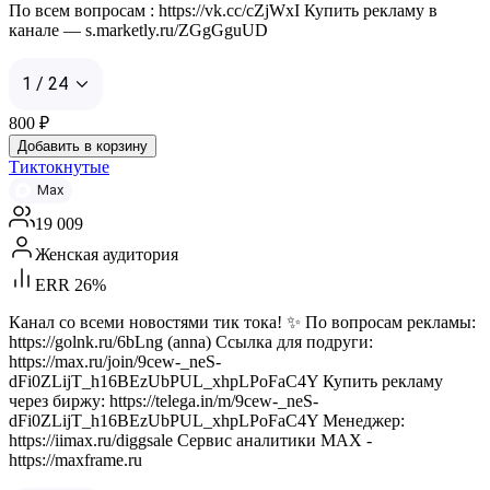
По всем вопросам : https://vk.cc/cZjWxI Купить рекламу в
канале — s.marketly.ru/ZGgGguUD
1 / 24
800
₽
Добавить в корзину
Тиктокнутые
Max
19 009
Женская аудитория
ERR 26%
Канал со всеми новостями тик тока! ✨ По вопросам рекламы:
https://golnk.ru/6bLng (anna) Ссылка для подруги:
https://max.ru/join/9cew-_neS-
dFi0ZLijT_h16BEzUbPUL_xhpLPoFaC4Y Купить рекламу
через биржу: https://telega.in/m/9cew-_neS-
dFi0ZLijT_h16BEzUbPUL_xhpLPoFaC4Y Менеджер:
https://iimax.ru/diggsale Сервис аналитики MAX -
https://maxframe.ru