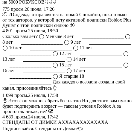
на 5000 РОБУКСОВ👇👇👇
775
просм.
26 июля, 17:26
🫡 2D-одежда отправляется на покой Спокойно, пока только
от тех авторов, у которой нету активной подписки Roblox Plus
Душат с этой подпиской сильно 🤬
4 801
просм.
25 июля, 18:50
Cколько вам лет? ◯ Меньше 8 лет ⠀⠀⎯⎯⎯⎯⎯⎯⎯⎯⎯⎯⎯⎯⎯⎯ ◯
8 лет ⠀⠀⎯⎯⎯⎯⎯⎯⎯⎯⎯⎯⎯⎯⎯⎯ ◯ 9 лет ⠀⠀⎯⎯⎯⎯⎯⎯⎯⎯⎯⎯⎯⎯⎯⎯
◯ 10 лет ⠀⠀⎯⎯⎯⎯⎯⎯⎯⎯⎯⎯⎯⎯⎯⎯ ◯ 11 лет
⠀⠀⎯⎯⎯⎯⎯⎯⎯⎯⎯⎯⎯⎯⎯⎯ ◯ 12 лет ⠀⠀⎯⎯⎯⎯⎯⎯⎯⎯⎯⎯⎯⎯⎯⎯ ◯
13 лет ⠀⠀⎯⎯⎯⎯⎯⎯⎯⎯⎯⎯⎯⎯⎯⎯ ◯ 14 лет
⠀⠀⎯⎯⎯⎯⎯⎯⎯⎯⎯⎯⎯⎯⎯⎯ ◯ 15 лет ⠀⠀⎯⎯⎯⎯⎯⎯⎯⎯⎯⎯⎯⎯⎯⎯ ◯
16 лет ⠀⠀⎯⎯⎯⎯⎯⎯⎯⎯⎯⎯⎯⎯⎯⎯ ◯ 17 лет
⠀⠀⎯⎯⎯⎯⎯⎯⎯⎯⎯⎯⎯⎯⎯⎯ ◯ Я старше 18
⠀⠀⎯⎯⎯⎯⎯⎯⎯⎯⎯⎯⎯⎯⎯⎯ Для каждого возраста создали свой
канал, присоединяйтесь 👆
1 099
просм.
25 июля, 17:58
🤑 Этот фон можно забрать бесплатно Но для этого вам нужно
будет подтвердить возраст — таковы условия Roblox А за
просто так никак, не? 🤡
4 689
просм.
24 июля, 17:42
СТЕНДАПЫ ОТ ДИМКИ АХХАХАХАХАХАХА
Подписывайся: Стендапы от Димки👈