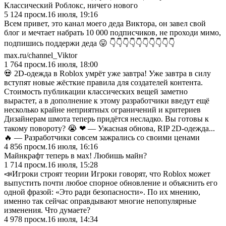
Классический Роблокс, ничего нового
5 124
просм.
16 июля, 19:16
Всем привет, это канал моего деда Виктора, он завел свой
блог и мечтает набрать 10 000 подписчиков, не проходи мимо,
подпишись поддержи деда 😛 👇👇👇👇👇👇👇👇👇👇
max.ru/channel_Viktor
1 764
просм.
16 июля, 18:00
💀 2D-одежда в Roblox умрёт уже завтра! Уже завтра в силу
вступят новые жёсткие правила для создателей контента.
Стоимость публикации классических вещей заметно
вырастет, а в дополнение к этому разработчики введут ещё
несколько крайне неприятных ограничений и критериев
Дизайнерам шмота теперь придётся несладко. Вы готовы к
такому повороту? 😭 ❤ — Ужасная обнова, RIP 2D-одежда...
🔥 — Разработчики совсем зажрались со своими ценами
4 856
просм.
16 июля, 16:16
Майнкрафт теперь в мах! Любишь майн?
1 714
просм.
16 июля, 15:28
📣Игроки строят теории Игроки говорят, что Roblox может
выпустить почти любое спорное обновление и объяснить его
одной фразой: «Это ради безопасности». По их мнению,
именно так сейчас оправдывают многие непопулярные
изменения. Что думаете?
4 978
просм.
16 июля, 14:34