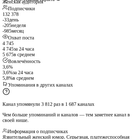
Женская аудитория
Подписчики
132 378
-33
день
-205
неделя
-985
месяц
Охват поста
4 745
4 745
за 24 часа
5 675
в среднем
Вовлечённость
3,6%
3,6%
за 24 часа
5,8%
в среднем
Упоминания в других каналах
Канал упомянули
3 812
раз
в
1 687
каналах
Чем больше упоминаний и каналов — тем заметнее канал в
своей нише.
Информация о подписчиках
Язвительный женский юмор. Серьезная, платежеспособная