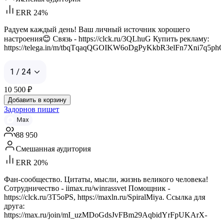
ERR 24%
Радуем каждый день! Ваш личный источник хорошего
настроения😊 Связь - https://clck.ru/3QLhuG Купить рекламу:
https://telega.in/m/tbqTqaqQGOIKW6oDgPyKkbR3elFn7Xni7q5p
1 / 24
10 500
₽
Добавить в корзину
Задорнов пишет
Max
88 950
Смешанная аудитория
ERR 20%
Фан-сообщество. Цитаты, мысли, жизнь великого человека!
Сотрудничество - iimax.ru/winrassvet Помощник -
https://clck.ru/3T5oPS, https://maxln.ru/SpiralMiya. Ссылка для
друга:
https://max.ru/join/mI_uzMDoGdsJvFBm29AqbidYrFpUKArX-