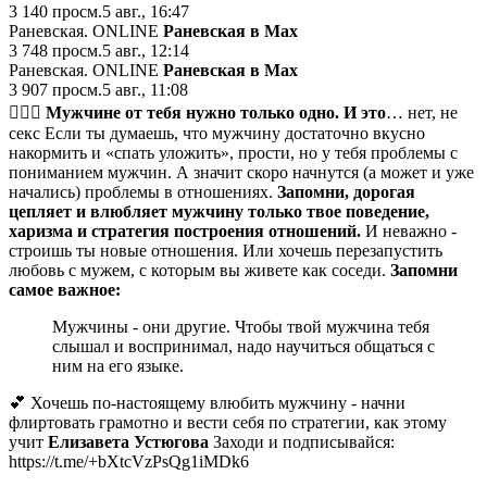
3 140
просм.
5 авг., 16:47
Раневская. ONLINE
Раневская в Мах
3 748
просм.
5 авг., 12:14
Раневская. ONLINE
Раневская в Мах
3 907
просм.
5 авг., 11:08
👩‍❤️‍👨 Мужчине от тебя нужно только одно. И это
… нет, не
секс Если ты думаешь, что мужчину достаточно вкусно
накормить и «спать уложить», прости, но у тебя проблемы с
пониманием мужчин. А значит скоро начнутся (а может и уже
начались) проблемы в отношениях.
Запомни, дорогая
цепляет и влюбляет мужчину только твое поведение,
харизма и стратегия построения отношений.
И неважно -
строишь ты новые отношения. Или хочешь перезапустить
любовь с мужем, с которым вы живете как соседи.
Запомни
самое важное:
Мужчины - они другие. Чтобы твой мужчина тебя
слышал и воспринимал, надо научиться общаться с
ним на его языке.
💕 Хочешь по-настоящему влюбить мужчину - начни
флиртовать грамотно и вести себя по стратегии, как этому
учит
Елизавета Устюгова
Заходи и подписывайся:
https://t.me/+bXtcVzPsQg1iMDk6