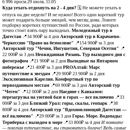
6 996
просм.
29 июля, 11:05
Куда уехать отдохнуть на 2 - 4 дня?
🗓 Не можете уехать в
отпуск на две недели? И не нужно! Всего один короткий тур
может подарить больше эмоций, чем месяц дома. Ловите
подборку коротких путешествий по России, ради которых
точно стоит взять пару выходных.
Молодежный тур в
Дагестан
📍34 900₽ за 4 дня
Авторский тур в Карачаево-
Черкессию "Право на безмолвие
"
📍154 900₽ за 3 дня
Авторский тур "Чечня, Ингушетия, Северная Осетия"
📍
22 000₽ за 3 дня
Неожиданная Рязань. Тур выходного дня с
фотографом
📍21 900₽ за 2 дня
Выходные на Янтарном
побережье
📍21 400₽ за 3 дня
PROАлтай: Марс
путешествие к звездам
📍29 900₽ 23 900₽ за 2 дня
Эксклюзивная Карелия. Комфортный тур по
первозданным местам
📍69 900₽ за 3 дня
Авторский тур
"Чегем"
📍12 000₽ за 2 дня
Наедине с Кавказом:
перезагрузка на уютной базе в горах — все включено
📍33
000₽ за 3 дня
Близкий Урал: горы, скалы, геопарк
📍38
800₽ за 4 дня
Авторский тур "Вдохновляющий Дагестан —
всё включено"
📍29 000₽ за 3 дня
Горы. Море. Водопады:
Териберка с выходом в море
📍33 800₽ за 4 дня
И помните
— покупая путешествие, вы становитесь богаче! Ведь самые