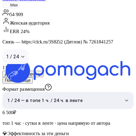
Max
54 909
Женская аудитория
ERR 24%
Связь — https://clck.ru/3S8Zi2 (Дятлов) № 7261841257
1 / 24
11 000
₽
Добавить в корзину
Показать ещё
Формат размещения
1 / 24 — в топе 1 ч. / 24 ч. в ленте
6 500
₽
топ 1 час
·
сутки в ленте
· цена напрямую от автора
💎
Эффективность за эти деньги