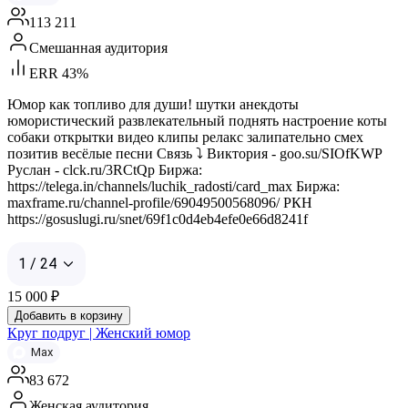
113 211
Смешанная аудитория
ERR 43%
Юмор как топливо для души! шутки анекдоты
юмористический развлекательный поднять настроение коты
собаки открытки видео клипы релакс залипательно смех
позитив весёлые песни Связь ⤵️ Виктория - goo.su/SIOfKWP
Руслан - clck.ru/3RCtQp Биржа:
https://telega.in/channels/luchik_radosti/card_max Биржа:
maxframe.ru/channel-profile/69049500568096/ РКН
https://gosuslugi.ru/snet/69f1c0d4eb4efe0e66d8241f
1 / 24
15 000
₽
Добавить в корзину
Круг подруг | Женский юмор
Max
83 672
Женская аудитория