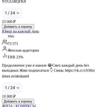
NTGUdIQFK8
1 / 24
23 000
₽
Добавить в корзину
Юмор на каждый день
Max
73 571
Женская аудитория
ERR 23%
Продолжение уже в канале 😂Смех каждый день без
выходных Жми подписаться 👇 Связь: https://vk.cc/cS58xt
iimax.ru/akulaand
1 / 24
10 000
₽
Добавить в корзину
ЖИЗА | КОМИКСЫ