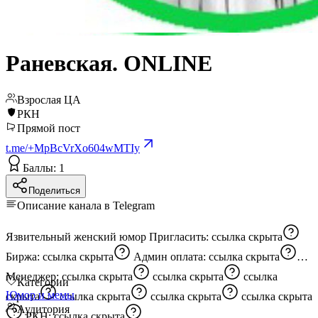
Раневская. ONLINE
Взрослая ЦА
РКН
Прямой пост
t.me/+MpBcVrXo604wMTIy
Баллы: 1
Поделиться
Описание канала в Telegram
Язвительный женский юмор Пригласить:
ссылка скрыта
Биржа:
ссылка скрыта
Админ оплата:
ссылка скрыта
Менеджер:
ссылка скрыта
ссылка скрыта
ссылка
Категории
Юмор и мемы
скрыта
ссылка скрыта
ссылка скрыта
ссылка скрыта
Аудитория
РКН:
ссылка скрыта