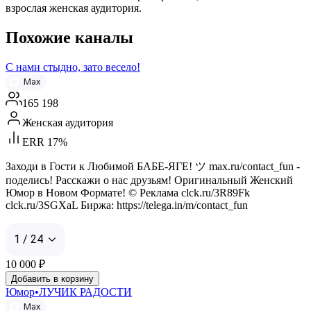
взрослая женская аудитория.
Похожие каналы
С нами стыдно, зато весело!
Max
165 198
Женская аудитория
ERR 17%
Заходи в Гости к Любимой БАБЕ-ЯГЕ! ツ max.ru/contact_fun -
поделись! Расскажи о нас друзьям! Оригинальный Женский
Юмор в Новом Формате! © Реклама clck.ru/3R89Fk
clck.ru/3SGXaL Биржа: https://telega.in/m/contact_fun
1 / 24
10 000
₽
Добавить в корзину
Юмор•ЛУЧИК РАДОСТИ
Max