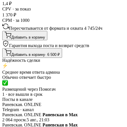
1,4
₽
CPV · за показ
1 370
₽
CPM · за 1000
Пересчитывается от формата и охвата
4 745
/
24ч
Добавить в корзину
Гарантия выхода поста и возврат средств
Добавить в корзину
·
6 500
₽
Надёжность сделки
Среднее время ответа админа
Обычно отвечает быстро
Размещений через Помогач
1 · все вышли в срок
Посты в канале
Раневская. ONLINE
Telegram
· канал
Раневская. ONLINE
Раневская в Мах
2 064
просм.
5 авг., 21:03
Раневская. ONLINE
Раневская в Мах