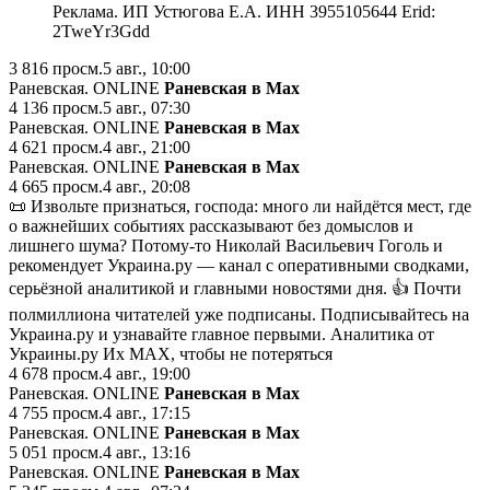
Реклама. ИП Устюгова Е.А. ИНН 3955105644 Erid:
2TweYr3Gdd
3 816
просм.
5 авг., 10:00
Раневская. ONLINE
Раневская в Мах
4 136
просм.
5 авг., 07:30
Раневская. ONLINE
Раневская в Мах
4 621
просм.
4 авг., 21:00
Раневская. ONLINE
Раневская в Мах
4 665
просм.
4 авг., 20:08
📜 Извольте признаться, господа: много ли найдётся мест, где
о важнейших событиях рассказывают без домыслов и
лишнего шума? Потому-то Николай Васильевич Гоголь и
рекомендует Украина.ру — канал с оперативными сводками,
серьёзной аналитикой и главными новостями дня. 👍 Почти
полмиллиона читателей уже подписаны. Подписывайтесь на
Украина.ру и узнавайте главное первыми. Аналитика от
Украины.ру Их МАХ, чтобы не потеряться
4 678
просм.
4 авг., 19:00
Раневская. ONLINE
Раневская в Мах
4 755
просм.
4 авг., 17:15
Раневская. ONLINE
Раневская в Мах
5 051
просм.
4 авг., 13:16
Раневская. ONLINE
Раневская в Мах