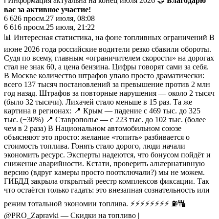
ℹ️ Информация актуальна на конец июля 2026 🤝
Благодарю
вас за активное участие!
6 626
просм.
27 июля, 08:08
6 616
просм.
25 июля, 21:22
📊 Интересная статистика, на фоне топливных ограничений В
июне 2026 года российские водители резко сбавили обороты.
Судя по всему, главным «ограничителем скорости» на дорогах
стал не знак 60, а цена бензина. Цифры говорят сами за себя.
В Москве количество штрафов упало просто драматически:
всего 137 тысяч постановлений за превышение против 2 млн
год назад. Штрафов за повторные нарушения — около 2 тысяч
(было 32 тысячи). Лихачей стало меньше в 15 раз. Та же
картина в регионах: 📍 Крым — падение с 469 тыс. до 325
тыс. (−30%) 📍 Ставрополье — с 223 тыс. до 102 тыс. (более
чем в 2 раза) В Национальном автомобильном союзе
объясняют это просто: желание «топить» разбивается о
стоимость топлива. Гонять стало дорого, люди начали
экономить ресурс. Эксперты надеются, что бонусом пойдёт и
снижение аварийности. Кстати, проверить альтернативную
версию (вдруг камеры просто поотключали?) мы не можем.
ГИБДД закрыла открытый реестр комплексов фиксации. Так
что остаётся только гадать: это внезапная сознательность или
режим тотальной экономии топлива. ⚡️⚡️⚡️⚡️⚡️⚡️⚡️⚡️ ⛽️🔣
@PRO_Zapravki — Скидки на топливо |