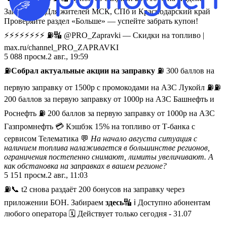
Заправки! ℹ️ Для жителей МСК, СПб и Краснодарский край
Проверяйте раздел «Больше» — успейте забрать купон!
⚡️⚡️⚡️⚡️⚡️⚡️⚡️⚡️ ⛽️🔣 @PRO_Zapravki — Скидки на топливо |
max.ru/channel_PRO_ZAPRAVKI
5 088
просм.
2 авг., 19:59
⛽️
Собрал актуальные акции на заправку
⛽️ 300 баллов на
первую заправку от 1500р с промокодами на АЗС Лукойл ⛽️⛽️
200 баллов за первую заправку от 1000р на АЗС Башнефть и
Роснефть ⛽️ 200 баллов за первую заправку от 1000р на АЗС
Газпромнефть 💳 Кэшбэк 15% на топливо от Т-банка с
сервисом Телематика 💬
На начало августа ситуация с
наличием топлива налаживается в большинстве регионов,
ограничения постепенно снимают, лимиты увеличивают. А
как обстановка на заправках в вашем регионе?
5 151
просм.
2 авг., 11:03
⛽️📞 t2 снова раздаёт 200 бонусов на заправку через
приложении БОН. Забираем
здесь
🔣 ℹ️ Доступно абонентам
любого оператора 🗓 Действует только сегодня - 31.07