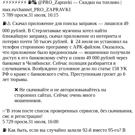
⚡️⚡️⚡️⚡️⚡️⚡️⚡️⚡️ ⛽️🔣 @PRO_Zapravki — Скидки на топливо |
max.ru/channel_PRO_ZAPRAVKI
5 789
просм.
31 июля, 16:15
⛽️⚠️ Скачал приложение для поиска заправок — лишился 49
000 рублей. В Стерлитамаке мужчина хотел найти
ближайшую заправку, скачал приложение из интернета и
потерял почти 50 тысяч рублей. 📱 24 июля он установил на
телефон стороннюю программу с APK-файлом. Оказалось,
что приложение было вредоносным — мошенники получили
доступ к его банковскому счёту и сняли 49 000 рублей через
банкомат в Челябинске. Сейчас полиция разбирается в
случившемся. Возбуждено уголовное дело по статье 158 УК
РФ о краже с банковского счёта. Преступникам грозит до 6
лет тюрьмы.
❌ Не скачивайте и не авторизовывайтесь на
сторонних сайтах. Сейчас очень много
мошенников.
✅В этом посте список проверенных сервисов, без скачивания,
смс и регистрации!
5 729
просм.
31 июля, 16:00
⛽️ Как быть, если вы случайно залили 92-й вместо 95-го? В