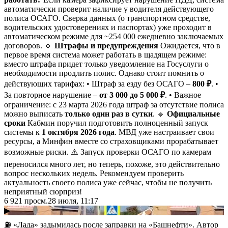
автоматически проверит наличие у водителя действующего
полиса ОСАГО. Сверка данных (о транспортном средстве,
водительских удостоверениях и паспортах) уже проходит в
автоматическом режиме для ~254 000 ежедневно заключаемых
договоров. 🔹
Штрафы и предупреждения
Ожидается, что в
первое время система может работать в щадящем режиме:
вместо штрафа придет только уведомление на Госуслуги о
необходимости продлить полис. Однако стоит помнить о
действующих тарифах: • Штраф за езду без ОСАГО –
800 ₽
. •
За повторное нарушение –
от 3 000 до 5 000 ₽
. • Важное
ограничение: с 23 марта 2026 года штраф за отсутствие полиса
можно выписать
только один раз в сутки
. 🔹
Официальные
сроки
Кабмин поручил подготовить полноценный запуск
системы к
1 октября 2026 года
. МВД уже настраивает свои
ресурсы, а Минфин вместе со страховщиками прорабатывает
возможные риски. ⚠️ Запуск проверки ОСАГО по камерам
переносился много лет, но теперь, похоже, это действительно
вопрос нескольких недель. Рекомендуем проверить
актуальность своего полиса уже сейчас, чтобы не получить
неприятный сюрприз!
6 921
просм.
28 июля, 11:17
▶
⛽️ «Лада» задымилась после заправки на «Башнефти». Автор