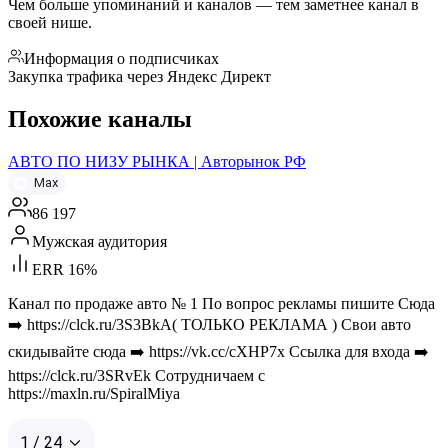
Чем больше упоминаний и каналов — тем заметнее канал в
своей нише.
Информация о подписчиках
Закупка трафика через Яндекс Директ
Похожие каналы
АВТО ПО НИЗУ РЫНКА | Авторынок РФ
Max
86 197
Мужская аудитория
ERR 16%
Канал по продаже авто № 1 По вопрос рекламы пишите Сюда
➡️ https://clck.ru/3S3BkA( ТОЛЬКО РЕКЛАМА ) Свои авто
скидывайте сюда ➡️ https://vk.cc/cXHP7x Ссылка для входа ➡️
https://clck.ru/3SRvEk Сотрудничаем с
https://maxln.ru/SpiralMiya
1 / 24