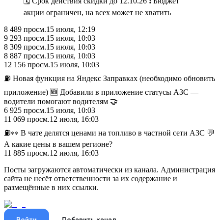
🗓 Срок действия скидки до 12.10.26 ❗️ Бюджет
акции ограничен, на всех может не хватить
8 489
просм.
15 июля, 12:19
9 293
просм.
15 июля, 10:03
8 309
просм.
15 июля, 10:03
8 887
просм.
15 июля, 10:03
12 156
просм.
15 июля, 10:03
⛽️ Новая функция на Яндекс Заправках (необходимо обновить
приложение) 🆕 Добавили в приложение статусы АЗС —
водители помогают водителям 🤝
6 925
просм.
15 июля, 10:03
11 069
просм.
12 июля, 16:03
⛽️👀 В чате делятся ценами на топливо в частной сети АЗС 💬
А какие цены в вашем регионе?
11 885
просм.
12 июля, 16:03
Посты загружаются автоматически из канала. Администрация
сайта не несёт ответственности за их содержание и
размещённые в них ссылки.
Войти
Добавить канал