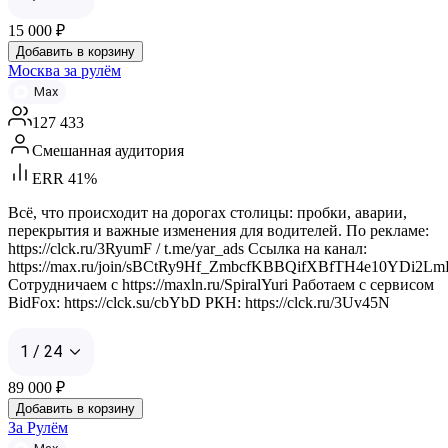
15 000
₽
Добавить в корзину
Москва за рулём
Max
127 433
Смешанная аудитория
ERR 41%
Всё, что происходит на дорогах столицы: пробки, аварии,
перекрытия и важные изменения для водителей. По рекламе:
https://clck.ru/3RyumF / t.me/yar_ads Ссылка на канал:
https://max.ru/join/sBCtRy9Hf_ZmbcfKBBQifXBfTH4e10YDi2L
Сотрудничаем с https://maxln.ru/SpiralYuri Работаем с сервисом
BidFox: https://clck.su/cbYbD РКН: https://clck.ru/3Uv45N
1 / 24
89 000
₽
Добавить в корзину
За Рулём