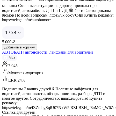
машины Смешные ситуации на дороге, приколы про
водителей, автомобили, ДТП и ПДД 😂 #авто #автоприколы
#юмор По всем вопросам: https://vk.cc/cVC4pj Купить рекламу:
https://telega.in/m/autohumorr
1 / 24
5 000
₽
Добавить в корзину
АВТОБАН | автоновости, лайфхаки для водителей
Max
7 945
Мужская аудитория
ERR 24%
Подписаны 7 ваших друзей 🚦 Полезные лайфхаки для
водителей, автоновости, обзоры новинок, разборы ДТП и
многое другое. Сотрудничество: iimax.ru/goavlad Купить
рекламу:
https://telega.in/m/fZZmbgSqiU07NxW5iRZLBZH_J8nMGr_W6Z
Ссылка для друзей: