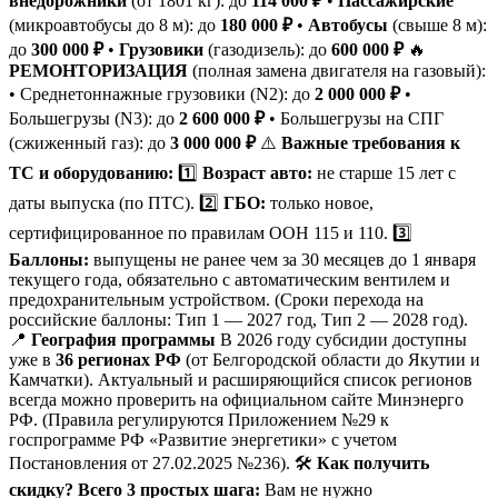
внедорожники
(от 1801 кг): до
114 000 ₽
•
Пассажирские
(микроавтобусы до 8 м): до
180 000 ₽
•
Автобусы
(свыше 8 м):
до
300 000 ₽
•
Грузовики
(газодизель): до
600 000 ₽
🔥
РЕМОНТОРИЗАЦИЯ
(полная замена двигателя на газовый):
• Среднетоннажные грузовики (N2): до
2 000 000 ₽
•
Большегрузы (N3): до
2 600 000 ₽
• Большегрузы на СПГ
(сжиженный газ): до
3 000 000 ₽
⚠️
Важные требования к
ТС и оборудованию:
1️⃣
Возраст авто:
не старше 15 лет с
даты выпуска (по ПТС). 2️⃣
ГБО:
только новое,
сертифицированное по правилам ООН 115 и 110. 3️⃣
Баллоны:
выпущены не ранее чем за 30 месяцев до 1 января
текущего года, обязательно с автоматическим вентилем и
предохранительным устройством. (Сроки перехода на
российские баллоны: Тип 1 — 2027 год, Тип 2 — 2028 год).
📍
География программы
В 2026 году субсидии доступны
уже в
36 регионах РФ
(от Белгородской области до Якутии и
Камчатки). Актуальный и расширяющийся список регионов
всегда можно проверить на официальном сайте Минэнерго
РФ. (Правила регулируются Приложением №29 к
госпрограмме РФ «Развитие энергетики» с учетом
Постановления от 27.02.2025 №236). 🛠
Как получить
скидку? Всего 3 простых шага:
Вам не нужно