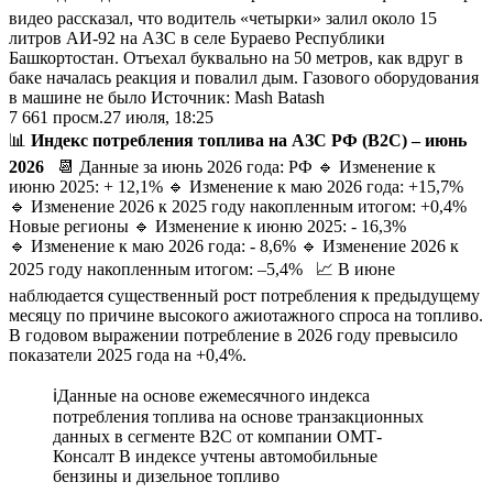
видео рассказал, что водитель «четырки» залил около 15
литров АИ-92 на АЗС в селе Бураево Республики
Башкортостан. Отъехал буквально на 50 метров, как вдруг в
баке началась реакция и повалил дым. Газового оборудования
в машине не было Источник: Mash Batash
7 661
просм.
27 июля, 18:25
📊
Индекс потребления топлива на АЗС РФ (B2C) – июнь
2026
📆 Данные за июнь 2026 года: РФ 🔹 Изменение к
июню 2025: + 12,1% 🔹 Изменение к маю 2026 года: +15,7%
🔹 Изменение 2026 к 2025 году накопленным итогом: +0,4%
Новые регионы 🔹 Изменение к июню 2025: - 16,3%
🔹 Изменение к маю 2026 года: - 8,6% 🔹 Изменение 2026 к
2025 году накопленным итогом: –5,4% 📈 В июне
наблюдается существенный рост потребления к предыдущему
месяцу по причине высокого ажиотажного спроса на топливо.
В годовом выражении потребление в 2026 году превысило
показатели 2025 года на +0,4%.
ℹ️Данные на основе ежемесячного индекса
потребления топлива на основе транзакционных
данных в сегменте B2C от компании ОМТ-
Консалт В индексе учтены автомобильные
бензины и дизельное топливо