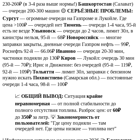
230-260₽ (в 3-4 раза выше нормы!)
Башкортостан
(Салават)
— очереди 200-300 машин 🟡
СЕРЬЁЗНЫЕ ПРОБЛЕМЫ:
Сургут
— огромные очереди на Газпроме и Лукойле. Где
цена >100₽ — очередей нет
Тюмень
— очереди 1-4 часа, 95-й
есть не везде
Ульяновск
— очереди до 2 часов, лимит 30л, в
канистры нельзя, 95-й — 68₽
Новороссийск
— многие
заправки закрыты, дневные очереди Газпром нефть — 99₽,
Роснефть 92-й — 66.06₽
Иваново
— очереди 20-30 мин,
частники подняли до 130₽
Киров
— Лукойл: очередь 30 мин
(95-й — 70₽); Ирис и Движение: без очередей (95-й — 119₽,
92-й — 109₽)
Тольятти
— лимит 30л, заправки с бензином
нужно искать
Похвистнево
(Самарская обл.) — постоянные
очереди 1-4 часа, 98-й — 100₽
📈
ОБЩИЙ ВЫВОД:
Ситуация
крайне
неравномерная
— от полной стабильности до
полного отсутствия топлива. Разброс цен: от
60₽
до
350₽
за литр. 💡
Закономерность от
пользователей:
"Где цену подняли — там
очередей нет. Где цены низкие — топлива нет"