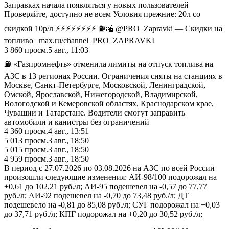
Заправках начала появляться у новых пользователей
Проверяйте, доступно не всем Условия прежние: 20л со
скидкой 10р/л ⚡️⚡️⚡️⚡️⚡️⚡️⚡️⚡️ ⛽️🔣 @PRO_Zapravki — Скидки на
топливо | max.ru/channel_PRO_ZAPRAVKI
3 860
просм.
5 авг., 11:03
⛽️ «Газпромнефть» отменила лимиты на отпуск топлива на
АЗС в 13 регионах России. Ограничения сняты на станциях в
Москве, Санкт-Петербурге, Московской, Ленинградской,
Омской, Ярославской, Нижегородской, Владимирской,
Вологодской и Кемеровской областях, Краснодарском крае,
Чувашии и Татарстане. Водители смогут заправить
автомобили и канистры без ограничений
4 360
просм.
4 авг., 13:51
5 013
просм.
3 авг., 18:50
5 015
просм.
3 авг., 18:50
4 959
просм.
3 авг., 18:50
В период с 27.07.2026 по 03.08.2026 на АЗС по всей России
произошли следующие изменения: АИ-98/100 подорожал на
+0,61 до 102,21 руб./л; АИ-95 подешевел на -0,57 до 77,77
руб./л; АИ-92 подешевел на -0,70 до 73,48 руб./л; ДТ
подешевело на -0,81 до 85,08 руб./л; СУГ подорожал на +0,03
до 37,71 руб./л; КПГ подорожал на +0,20 до 30,52 руб./л;