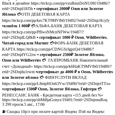
Black в дизайне https://trckcp.com/pp/vzuBmzDoNU0H/19486/?
erid=2SDnjd18J5h
▪️ сертификат 2000₽ Озон или Золотое
Яблоко
💳ОТП ДЕБЕТОВАЯ КАРТА
https://trckcp.com/pp/kec7KT9MVfb0/19492/?erid=2SDnjcHcyfy
▪️
кэшбэк 1 000₽
💳АЛЬФА-БАНК ДЕБЕТОВАЯ КАРТА
https://trckcp.com/pp/PBwsNMcnNFWw/19487/?
erid=2SDnjdLQ8kB ▪️
сертификат 1000 ₽ Ozon
,
Wildberries
,
Читай-город или Магнит
💳ФОРА-БАНК ДЕБЕТОВАЯ
КАРТА https://trckcp.com/pp/CDNGSrJgpzQ4/19488/?
erid=2SDnjdYG2zw ▪️
сертификат 2500₽ Золотое Яблоко,
Ozon или Wildberries
💳 ГАЗПРОМБАНК Накопительный
счет «Доходный» https://trckcp.com/pp/k6HaKT9MVfb0/19489/?
erid=2SDnjdu1rwm ▪️
сертификат до 4000 ₽ в Ozon, Wildberries
или Золотое яблоко
💳 ФИНУСЛУГИ ВКЛАД
https://trckcp.com/pp/L8ntpHOn63Vw/19490/?erid=2SDnjeiTTxo
▪️
сертификат 1500₽ Ozon, Золотое Яблоко, Гифтери
💳
РЕНЕССАНС БАНК - Кредитная карта «115 дней без %»
https://trckcp.com/pp/sbMi8jaGonyx/19491/?erid=2SDnjenuRoq
3 299
просм.
5 авг., 17:06
⛽️ Скидка 10р/л при оплате картой Яндекс Пэй на Яндекс