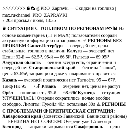
⚡️⚡️⚡️⚡️⚡️⚡️⚡️⚡️ ⛽️🔣 @PRO_Zapravki — Скидки на топливо |
max.ru/channel_PRO_ZAPRAVKI
7 203
просм.
27 июля, 13:35
⛽️
СИТУАЦИЯ С ТОПЛИВОМ ПО РЕГИОНАМ РФ
📊 На
основе комментариев (ТГ и МАХ) пользователей собрали
актуальную информацию по заправкам: ✅
РЕГИОНЫ БЕЗ
ПРОБЛЕМ
Санкт-Петербург
— очередей нет, цены
стабильные, топливо в наличии
Калуга
— очередей нет
Цены: 92-й — 62.5₽, 95-й — 66.5₽, Пульсар — 69.05₽
Амурская область
— бензин всегда есть, ограничений и
очередей нет
Ставропольский край
— бензина "валом",
цены 63-65₽, заправщики даже уговаривают заправиться
Казань
— очередей практически нет Татнефть 95 — 67₽,
Таиф НК 95 — 75₽
Рязань
— очередей нет, цены не растут
Орёл
— топливо есть, 95-й — 68-69₽
Кузнецк
— ситуация
УЛУЧШИЛАСЬ! Очереди сократились, ночью вообще
свободно. Лимиты: Лукойл 40л, остальные 30л ⚠️
РЕГИОНЫ
С ПРОБЛЕМАМИ
🔴
КРИТИЧЕСКАЯ СИТУАЦИЯ:
Хабаровский край
(Советско-Гаванский, Ванинский районы)
— БЕНЗИНА НЕТ СОВСЕМ! Очереди уже 1.5 месяца
Белгород
— заправки закрываются
Симферополь
— цены