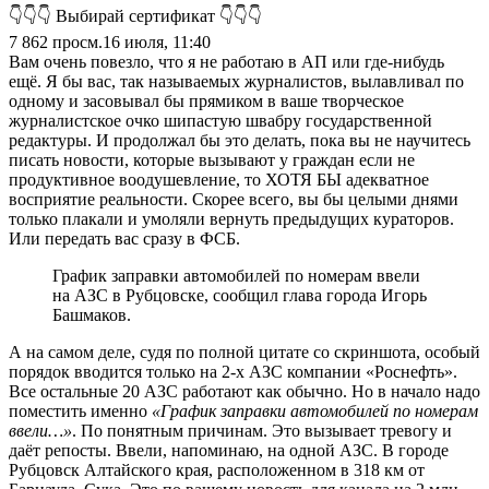
👇👇👇 Выбирай сертификат 👇👇👇
7 862
просм.
16 июля, 11:40
Вам очень повезло, что я не работаю в АП или где-нибудь
ещё. Я бы вас, так называемых журналистов, вылавливал по
одному и засовывал бы прямиком в ваше творческое
журналистское очко шипастую швабру государственной
редактуры. И продолжал бы это делать, пока вы не научитесь
писать новости, которые вызывают у граждан если не
продуктивное воодушевление, то ХОТЯ БЫ адекватное
восприятие реальности. Скорее всего, вы бы целыми днями
только плакали и умоляли вернуть предыдущих кураторов.
Или передать вас сразу в ФСБ.
График заправки автомобилей по номерам ввели
на АЗС в Рубцовске, сообщил глава города Игорь
Башмаков.
А на самом деле, судя по полной цитате со скриншота, особый
порядок вводится только на 2-х АЗС компании «Роснефть».
Все остальные 20 АЗС работают как обычно. Но в начало надо
поместить именно
«График заправки автомобилей по номерам
ввели…»
. По понятным причинам. Это вызывает тревогу и
даёт репосты. Ввели, напоминаю, на одной АЗС. В городе
Рубцовск Алтайского края, расположенном в 318 км от