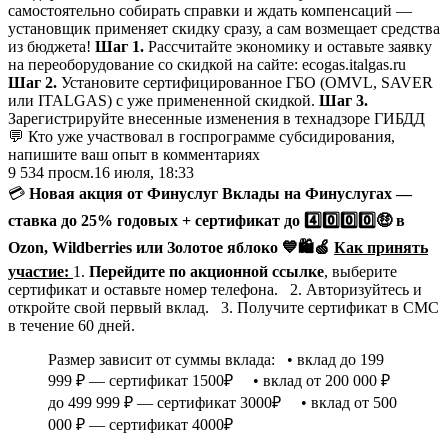
самостоятельно собирать справки и ждать компенсаций —
установщик применяет скидку сразу, а сам возмещает средства
из бюджета!
Шаг 1.
Рассчитайте экономику и оставьте заявку
на переоборудование со скидкой на сайте: ecogas.italgas.ru
Шаг 2.
Установите сертифицированное ГБО (OMVL, SAVER
или ITALGAS) с уже примененной скидкой.
Шаг 3.
Зарегистрируйте внесенные изменения в технадзоре ГИБДД
💬 Кто уже участвовал в госпрограмме субсидирования,
напишите ваш опыт в комментариях
9 534
просм.
16 июля, 18:33
💳
Новая акция от Финуслуг
Вклады на Финуслугах
—
ставка до 25% годовых + сертификат до
4️⃣
0️⃣
0️⃣
0️⃣
🤑
в
Ozon, Wildberries или Золотое яблоко
💙
🛍
🍏
Как принять
участие:
1.
Перейдите по акционной ссылке
, выберите
сертификат и оставьте номер телефона. 2. Авторизуйтесь и
откройте свой первый вклад. 3. Получите сертификат в СМС
в течение 60 дней.
Размер зависит от суммы вклада: • вклад до 199
999 ₽ — сертификат 1500₽ • вклад от 200 000 ₽
до 499 999 ₽ — сертификат 3000₽ • вклад от 500
000 ₽ — сертификат 4000₽