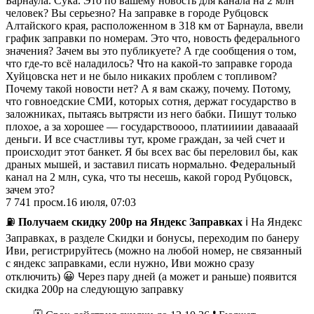
Барнаула. Сука. Это по вашему новость для канала на 2 млн
человек? Вы серьезно? На заправке в городе Рубцовск
Алтайского края, расположенном в 318 км от Барнаула, ввели
график заправки по номерам. Это что, новость федерального
значения? Зачем вы это публикуете? А где сообщения о том,
что где-то всё наладилось? Что на какой-то заправке города
Хуйцовска нет и не было никаких проблем с топливом?
Почему такой новости нет? А я вам скажу, почему. Потому,
что говноедские СМИ, которых сотня, держат государство в
заложниках, пытаясь вытрясти из него бабки. Пишут только
плохое, а за хорошее — государствоооо, платиииии даваааай
деньги. И все счастливы тут, кроме граждан, за чей счет и
происходит этот банкет. Я бы всех вас бы переловил бы, как
драных мышей, и заставил писать нормально. Федеральный
канал на 2 млн, сука, что ты несешь, какой город Рубцовск,
зачем это?
7 741
просм.
16 июля, 07:03
⛽️
Получаем скидку 200р на Яндекс Заправках
ℹ️ На Яндекс
Заправках, в разделе Скидки и бонусы, переходим по банеру
Иви, регистрируйтесь (можно на любой номер, не связанный
с яндекс заправками, если нужно, Иви можно сразу
отключить) 😀 Через пару дней (а может и раньше) появится
скидка 200р на следующую заправку