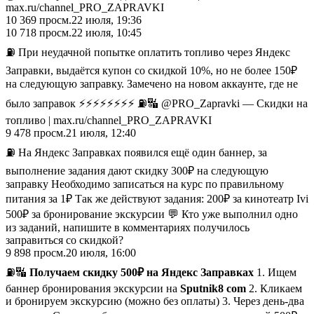
max.ru/channel_PRO_ZAPRAVKI
10 369
просм.
22 июля, 19:36
10 718
просм.
22 июля, 10:45
⛽️ При неудачной попытке оплатить топливо через Яндекс
Заправки, выдаётся купон со скидкой 10%, но не более 150₽
на следующую заправку. Замечено на новом аккаунте, где не
было заправок ⚡️⚡️⚡️⚡️⚡️⚡️⚡️⚡️ ⛽️🔣 @PRO_Zapravki — Скидки на
топливо | max.ru/channel_PRO_ZAPRAVKI
9 478
просм.
21 июля, 12:40
⛽️ На Яндекс Заправках появился ещё один баннер, за
выполнение задания дают скидку 300₽ на следующую
заправку Необходимо записаться на курс по правильному
питания за 1₽ Так же действуют задания: 200₽ за кинотеатр Ivi
500₽ за бронирование экскурсии 💬 Кто уже выполнил одно
из заданий, напишите в комментариях получилось
заправиться со скидкой?
9 898
просм.
20 июля, 16:00
⛽️🔣
Получаем скидку 500₽ на Яндекс Заправках
1. Ищем
баннер бронирования экскурсии на
Sputnik8 com
2. Кликаем
и бронируем экскурсию (можно без оплаты) 3. Через день-два