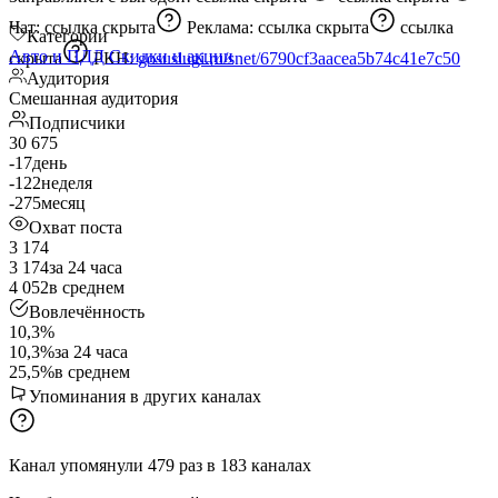
Чат:
ссылка скрыта
Реклама:
ссылка скрыта
ссылка
Категории
Авто и ПДД
Скидки и акции
скрыта
РКН:
gosuslugi.ru/snet/6790cf3aacea5b74c41e7c50
Аудитория
Смешанная аудитория
Подписчики
30 675
-17
день
-122
неделя
-275
месяц
Охват поста
3 174
3 174
за 24 часа
4 052
в среднем
Вовлечённость
10,3%
10,3%
за 24 часа
25,5%
в среднем
Упоминания в других каналах
Канал упомянули
479
раз
в
183
каналах