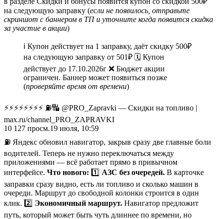
в разделе Скидки и бонусы появится купон со скидкой 500₽
на следующую заправку (
если не появилось, отправьте
скриншот с баннером в ТП и уточните когда появится скидка
за участие в акции
)
ℹ️ Купон действует на 1 заправку, даёт скидку 500₽
на следующую заправку от 501₽ 🗓 Купон
действует до 17.10.2026г ❌ Бюджет акции
ограничен. Баннер может появиться позже
(
проверяйте время от времени
)
⚡️⚡️⚡️⚡️⚡️⚡️⚡️⚡️ ⛽️🔣 @PRO_Zapravki — Скидки на топливо |
max.ru/channel_PRO_ZAPRAVKI
10 127
просм.
19 июля, 10:59
⛽️ Яндекс обновил навигатор, закрыв сразу две главные боли
водителей. Теперь не нужно переключаться между
приложениями — всё работает прямо в привычном
интерфейсе.
Что нового:
1️⃣
АЗС без очередей.
В карточке
заправки сразу видно, есть ли топливо и сколько машин в
очереди. Маршрут до свободной колонки строится в один
клик. 2️⃣
Экономичный маршрут.
Навигатор предложит
путь, который может быть чуть длиннее по времени, но