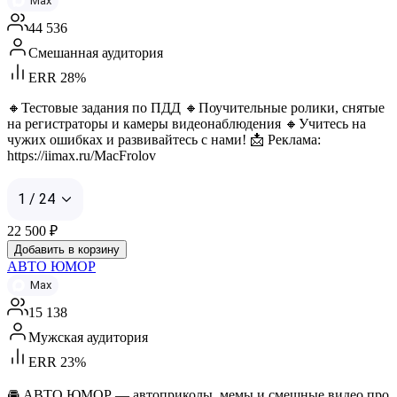
Max
44 536
Смешанная аудитория
ERR 28%
🔸Тестовые задания по ПДД 🔸Поучительные ролики, снятые
на регистраторы и камеры видеонаблюдения 🔸Учитесь на
чужих ошибках и развивайтесь с нами! 📩 Реклама:
https://iimax.ru/MacFrolov
1 / 24
22 500
₽
Добавить в корзину
АВТО ЮМОР
Max
15 138
Мужская аудитория
ERR 23%
🚘 АВТО ЮМОР — автоприколы, мемы и смешные видео про