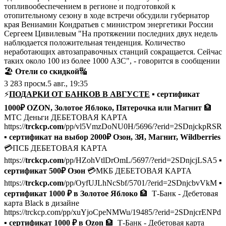
топливообеспечением в регионе и подготовкой к
отопительному сезону в ходе встречи обсудили губернатор
края Вениамин Кондратьев с министром энергетики России
Сергеем Цивилевым "На протяжении последних двух недель
наблюдается положительная тенденция. Количество
неработающих автозаправочных станций сокращается. Сейчас
таких около 100 из более 1000 АЗС", - говорится в сообщении
🏖
Отели со скидкой
🔣
3 283
просм.
5 авг., 19:35
⚡️
ПОДАРКИ ОТ БАНКОВ В АВГУСТЕ
▪️
сертификат
1000₽ OZON, Золотое Яблоко, Пятерочка или Магнит
🏦
МТС Деньги ДЕБЕТОВАЯ КАРТА
https://
trckcp.com
/pp/vl5VmzDoNU0H/5696/?erid=2SDnjckpRSR
▪️
сертификат на выбор 2000₽ Озон, ЗЯ, Магнит, Wildberries
💳ПСБ ДЕБЕТОВАЯ КАРТА
https://
trckcp.com
/pp/HZohVtlDrOmL/5697/?erid=2SDnjcjLSA5 ▪️
сертификат 500₽ Озон
💳МКБ ДЕБЕТОВАЯ КАРТА
https://
trckcp.com
/pp/OyfUJLhNcSbf/5701/?erid=2SDnjcbvVkM
▪️
сертификат 1000 ₽ в Золотое Яблоко
🏦 Т-Банк - Дебетовая
карта Black в дизайне
https://trckcp.com/pp/xuYjoCpeNMWu/19485/?erid=2SDnjcrENPd
▪️ сертификат 1000 ₽ в Ozon
🏦 Т-Банк - Дебетовая карта