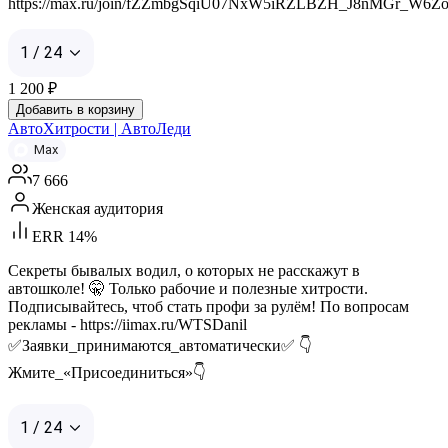
https://max.ru/join/fZZmbgSqiU07NxW5iRZLBZH_J8nMGr_W6Z
1 / 24
1 200
₽
Добавить в корзину
АвтоХитрости | АвтоЛеди
Max
7 666
Женская аудитория
ERR 14%
Секреты бывалых водил, о которых не расскажут в
автошколе! 🤫 Только рабочие и полезные хитрости.
Подписывайтесь, чтоб стать профи за рулём! По вопросам
рекламы - https://iimax.ru/WTSDanil
✅Заявки_принимаются_автоматически✅ 👇
Жмите_«Присоединиться»👇
1 / 24