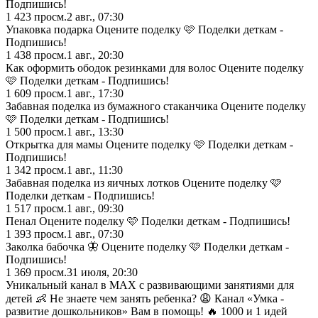
Подпишись!
1 423
просм.
2 авг., 07:30
Упаковка подарка Оцените поделку 🩷 Поделки деткам -
Подпишись!
1 438
просм.
1 авг., 20:30
Как оформить ободок резинками для волос Оцените поделку
🩷 Поделки деткам - Подпишись!
1 609
просм.
1 авг., 17:30
Забавная поделка из бумажного стаканчика Оцените поделку
🩷 Поделки деткам - Подпишись!
1 500
просм.
1 авг., 13:30
Открытка для мамы Оцените поделку 🩷 Поделки деткам -
Подпишись!
1 342
просм.
1 авг., 11:30
Забавная поделка из яичных лотков Оцените поделку 🩷
Поделки деткам - Подпишись!
1 517
просм.
1 авг., 09:30
Пенал Оцените поделку 🩷 Поделки деткам - Подпишись!
1 393
просм.
1 авг., 07:30
Заколка бабочка 🦋 Оцените поделку 🩷 Поделки деткам -
Подпишись!
1 369
просм.
31 июля, 20:30
Уникальный канал в MAX с развивающими занятиями для
детей 👶 Не знаете чем занять ребенка? 😩 Канал «Умка -
развитие дошкольников» Вам в помощь! 🔥 1000 и 1 идей