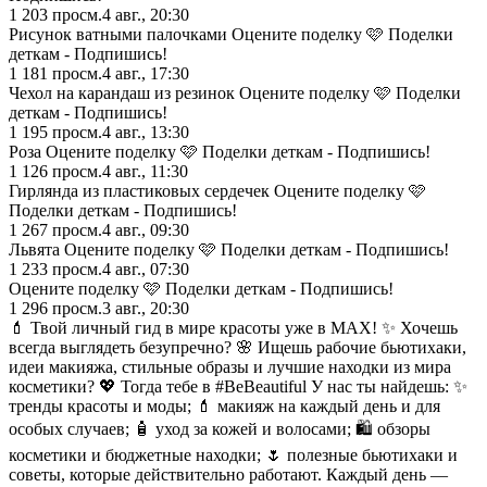
1 203
просм.
4 авг., 20:30
Рисунок ватными палочками Оцените поделку 🩷 Поделки
деткам - Подпишись!
1 181
просм.
4 авг., 17:30
Чехол на карандаш из резинок Оцените поделку 🩷 Поделки
деткам - Подпишись!
1 195
просм.
4 авг., 13:30
Роза Оцените поделку 🩷 Поделки деткам - Подпишись!
1 126
просм.
4 авг., 11:30
Гирлянда из пластиковых сердечек Оцените поделку 🩷
Поделки деткам - Подпишись!
1 267
просм.
4 авг., 09:30
Львята Оцените поделку 🩷 Поделки деткам - Подпишись!
1 233
просм.
4 авг., 07:30
Оцените поделку 🩷 Поделки деткам - Подпишись!
1 296
просм.
3 авг., 20:30
💄 Твой личный гид в мире красоты уже в MAX! ✨ Хочешь
всегда выглядеть безупречно? 🌸 Ищешь рабочие бьютихаки,
идеи макияжа, стильные образы и лучшие находки из мира
косметики? 💖 Тогда тебе в #BeBeautiful У нас ты найдешь: ✨
тренды красоты и моды; 💄 макияж на каждый день и для
особых случаев; 🧴 уход за кожей и волосами; 🛍️ обзоры
косметики и бюджетные находки; 🌷 полезные бьютихаки и
советы, которые действительно работают. Каждый день —