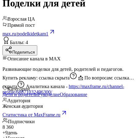
Поделки для детей
Взрослая ЦА
Прямой пост
max.ru/podelkidetkam1
Баллы: 4
Поделиться
Описание канала в MAX
Развивающие поделки для детей, родителей и педагогов.
Купить рекламу:
ссылка скрыта
📩 По вопросам:
ссылка
скрыта
Аналитика канала -
https://maxframe.ru/channel-
Категории
profile/68871032496300/
Дети и родители
Рукоделие
Образование
Аудитория
Женская аудитория
Статистика от MaxFrame.ru
Подписчики
8 360
+9
день