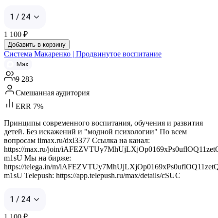
1 / 24
1 100
₽
Добавить в корзину
Система Макаренко | Продвинутое воспитание
Max
9 283
Смешанная аудитория
ERR 7%
Принципы современного воспитания, обучения и развития
детей. Без искажений и "модной психологии" По всем
вопросам iimax.ru/dxl3377 Ссылка на канал:
https://max.ru/join/iAFEZVTUy7MhUjLXjOp0169xPs0uflOQ11zet
m1sU Мы на бирже:
https://telega.in/m/iAFEZVTUy7MhUjLXjOp0169xPs0uflOQ11zet
m1sU Telepush: https://app.telepush.ru/max/details/cSUC
1 / 24
1 100
₽