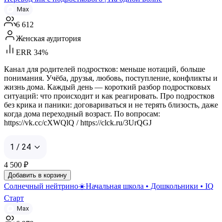
Max
6 612
Женская аудитория
ERR 34%
Канал для родителей подростков: меньше нотаций, больше
понимания. Учёба, друзья, любовь, поступление, конфликты и
жизнь дома. Каждый день — короткий разбор подростковых
ситуаций: что происходит и как реагировать. Про подростков
без крика и паники: договариваться и не терять близость, даже
когда дома переходный возраст. По вопросам:
https://vk.cc/cXWQlQ / https://clck.ru/3UrQGJ
1 / 24
4 500
₽
Добавить в корзину
Солнечный нейтрино☀️Начальная школа • Дошкольники • IQ
Старт
Max