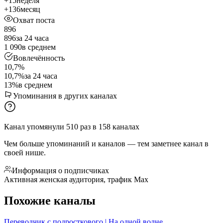
+15
неделя
+136
месяц
Охват поста
896
896
за 24 часа
1 090
в среднем
Вовлечённость
10,7%
10,7%
за 24 часа
13%
в среднем
Упоминания в других каналах
Канал упомянули
510
раз
в
158
каналах
Чем больше упоминаний и каналов — тем заметнее канал в
своей нише.
Информация о подписчиках
Активная женская аудитория, трафик Max
Похожие каналы
Переводчик с подросткового | На одной волне