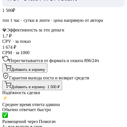
1 500
₽
топ 1 час
·
сутки в ленте
· цена напрямую от автора
💎
Эффективность за эти деньги
1,7
₽
CPV · за показ
1 674
₽
CPM · за 1000
Пересчитывается от формата и охвата
896
/
24ч
Добавить в корзину
Гарантия выхода поста и возврат средств
Добавить в корзину
·
1 500
₽
Надёжность сделки
Среднее время ответа админа
Обычно отвечает быстро
Размещений через Помогач
4 · все вышли в срок