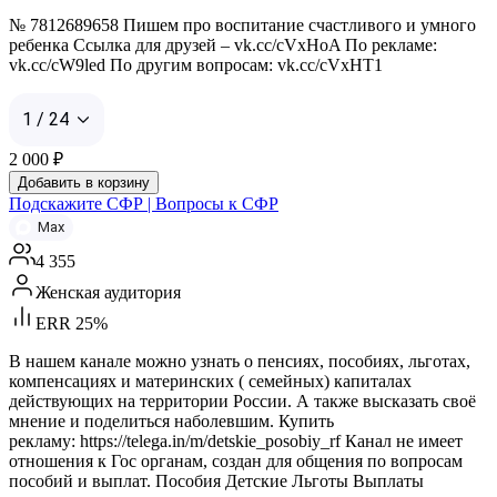
№ 7812689658 Пишем про воспитание счастливого и умного
ребенка Ссылка для друзей – vk.cc/cVxHoA По рекламе:
vk.cc/cW9led По другим вопросам: vk.cc/cVxHT1
1 / 24
2 000
₽
Добавить в корзину
Подскажите СФР | Вопросы к СФР
Max
4 355
Женская аудитория
ERR 25%
В нашем канале можно узнать о пенсиях, пособиях, льготах,
компенсациях и материнских ( семейных) капиталах
действующих на территории России. А также высказать своё
мнение и поделиться наболевшим. Купить
рекламу: https://telega.in/m/detskie_posobiy_rf Канал не имеет
отношения к Гос органам, создан для общения по вопросам
пособий и выплат. Пособия Детские Льготы Выплаты