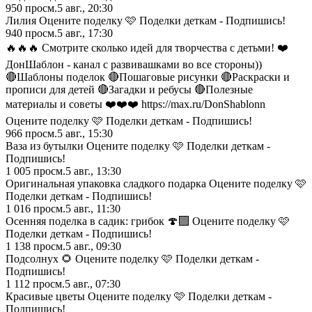
950
просм.
5 авг., 20:30
Лилия Оцените поделку 🩷 Поделки деткам - Подпишись!
940
просм.
5 авг., 17:30
🔥🔥🔥 Смотрите сколько идей для творчества с детьми! ❤️
ДонШаблон - канал с развивашками во все стороны))
🔴Шаблоны поделок 🔴Пошаговые рисунки 🔴Раскраски и
прописи для детей 🔴Загадки и ребусы 🔴Полезные
материалы и советы ❤️❤️❤️ https://max.ru/DonShablonn
Оцените поделку 🩷 Поделки деткам - Подпишись!
966
просм.
5 авг., 15:30
Ваза из бутылки Оцените поделку 🩷 Поделки деткам -
Подпишись!
1 005
просм.
5 авг., 13:30
Оригинальная упаковка сладкого подарка Оцените поделку 🩷
Поделки деткам - Подпишись!
1 016
просм.
5 авг., 11:30
Осенняя поделка в садик: грибок 🍄‍🟫 Оцените поделку 🩷
Поделки деткам - Подпишись!
1 138
просм.
5 авг., 09:30
Подсолнух 🌻 Оцените поделку 🩷 Поделки деткам -
Подпишись!
1 112
просм.
5 авг., 07:30
Красивые цветы Оцените поделку 🩷 Поделки деткам -
Подпишись!