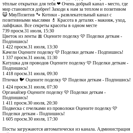
тёплые открытки для тебя ❤ Очень добрый канал - место, где
мир становится добрее! Заходи к нам за теплом и позитивом
😺 МяуПозитив 🐾 Котики - развлекательный канал с
позитивными мыслями 💄 Красота в деталях - макияж, уход,
лайфхаки. Все секреты красоты в одном месте
739
просм.
31 июля, 15:30
Цветок из ленты 🎀 Оцените поделку 🩷 Поделки деткам -
Подпишись!
1 422
просм.
31 июля, 13:30
Качели Оцените поделку 🩷 Поделки деткам - Подпишись!
1 337
просм.
31 июля, 11:30
Катушка для проводов Оцените поделку 🩷 Поделки деткам -
Подпишись!
1 418
просм.
31 июля, 09:30
Птички 🐦 Оцените поделку 🩷 Поделки деткам - Подпишись!
1 424
просм.
31 июля, 07:30
Органайзер Оцените поделку 🩷 Поделки деткам -
Подпишись!
1 411
просм.
30 июля, 20:30
Подвеска с пчелками из проволоки Оцените поделку 🩷
Поделки деткам - Подпишись!
1 605
просм.
30 июля, 17:30
Посты загружаются автоматически из канала. Администрация