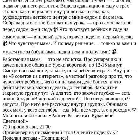
Светлана. Я 12 лет работаю с малышами 1-4 лет — логопед,
педагог раннего развития. Видела адаптацию к саду с трёх
сторон: как специалист внутри детского сада, как
руководитель детского центра с мини-садом и как мама.
Собрала для вас три бесплатных урока — про самое важное
перед садом: жми сюда 📹 Что чувствует ребёнок в саду на
самом деле — в первый день, первую неделю, первый месяц
📹 Что чувствует мама. И почему решение — только за вами и
мужем (не за бабушками, педиатром и подругами) 📹
Работающая мама — это не эгоистка. Про сепарацию и
качественное общение Уроки короткие, по 12-15 минут.
Смотрятся в машине, за кофе, пока ребёнок играет. Внутри —
не «5 советов из интернета», а честный разговор про то, что
чувствует ребёнок, чего он на самом деле боится, и что
действительно важно сделать до сентября. Заходите в
закрытую группу тут! А для тех, кто захочет глубже — есть
полный курс «В детский сад легко!». По спецусловию до 9
августа. Про него всё расскажу внутри группы. Обнимаю
всех мам, у кого сентябрь = сад. Мы все через это проходим 💛
Мой основной канал «Раннее Развития с Рудаковой
Светланой»
729
просм.
5 авг., 21:00
Органайзер на письменный стол Оцените поделку 🩷
Поделки деткам - Подпишись!