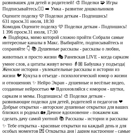
развивашек для детей и родителей! 🎨 Поделки 🧩 Игры
Подписывайтесь:👇🏻 ➡️ Умка - развитие дошкольников
Оцените поделку 🩷 Поделки деткам - Подпишись!
631
просм.
31 июля, 18:30
Комодик Оцените поделку 🩷 Поделки деткам - Подпишись!
1 396
просм.
31 июля, 17:30
🔥 Подборка, мимо которой сложно пройти Собрали самые
интересные каналы в Maкс. Выбирайте, подписывайтесь и
сохраняйте 👇 📚 Душевные рассказы - рассказы о любви,
животных и просто жизни 🎭 Раневская LIVE - когда сарказм
умнее слов, а цитаты живут вечно 👵🏼 Бабушка у подъезда|
Женские истории - увлекательные рассказы и истории из
жизни 🐦 Кукуха в отъезде - психологический юмор о жизни
и отношениях ✨ Нейро Экран - душевные и весёлые видео,
созданные нейросетью ❤️ Вдохновляйся с юмором - шутки,
сарказм и мемы. Подпишись! 🎨 Поделки деткам -
развивающие поделки для детей, родителей и педагогов ❤
Добрые открытки - авторские душевные открытки для ваших
близких и родных 🏡 Дачное вдохновение - покажем как
сделать дачу самой уютной 📚 Рассказы - истории и рассказы
✨ Тебе открытка - красивые открытки на каждый день и для
особых моментов 💌 Открытка дня | дарим настроение - самые