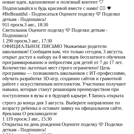
новые идеи, вдохновение и полезный контент 🤍
Подписывайся и будь красивой вместе с нами! 👇🏻 💗
#BeBeautiful - Подписаться Оцените поделку 🩷 Поделки
деткам - Подпишись!
911
просм.
3 авг., 18:30
Светильник Оцените поделку 🩷 Поделки деткам -
Подпишись!
1 290
просм.
3 авг., 17:30
ОФИЦИАЛЬНОЕ ПИСЬМО Уважаемые родители
школьников! Сообщаем вам, что только сегодня, 3 августа,
открыт доступ к набору на 8 месяцев бесплатного обучения
программированию и нейросетям для детей от 7 до 17 лет.
Количество льготных мест строго ограничено! Цель
программы — познакомить школьников с ИТ-профессиями,
обучить разработке 3D-игр, созданию сайтов и грамотной
работе с искусственным интеллектом. Участники получают
навыки, которые станут решающим преимуществом при
поступлении в вузы и в будущей карьере. ❗️ Запись открыта
строго до конца дня 3 августа. Выберите направление по
возрасту ребенка и оставьте заявку на официальном сайте.
#реклама О рекламодателе
1 119
просм.
3 авг., 15:30
Открытка на день рождения Оцените поделку 🩷 Поделки
деткам - Подпишись!