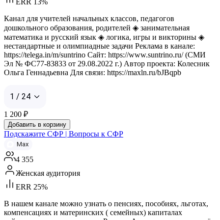
ERR 13%
Канал для учителей начальных классов, педагогов
дошкольного образования, родителей ◈ занимательная
математика и русский язык ◈ логика, игры и викторины ◈
нестандартные и олимпиадные задачи Реклама в канале:
https://telega.in/m/suntrino Сайт: https://www.suntrino.ru/ (СМИ
Эл № ФС77-83833 от 29.08.2022 г.) Автор проекта: Колесник
Ольга Геннадьевна Для связи: https://maxln.ru/bJBqpb
1 / 24
1 200
₽
Добавить в корзину
Подскажите СФР | Вопросы к СФР
Max
4 355
Женская аудитория
ERR 25%
В нашем канале можно узнать о пенсиях, пособиях, льготах,
компенсациях и материнских ( семейных) капиталах