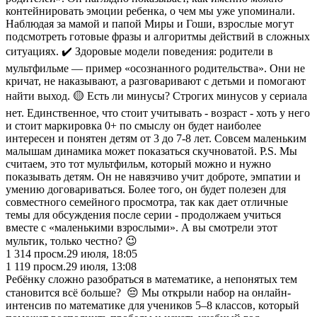
контейнировать эмоции ребенка, о чем мы уже упоминали.
Наблюдая за мамой и папой Миры и Гоши, взрослые могут
подсмотреть готовые фразы и алгоритмы действий в сложных
ситуациях. ✔️ Здоровые модели поведения: родители в
мультфильме — пример «осознанного родительства». Они не
кричат, не наказывают, а разговаривают с детьми и помогают
найти выход. 🟡 Есть ли минусы? Строгих минусов у сериала
нет. Единственное, что стоит учитывать - возраст - хоть у него
и стоит маркировка 0+ по смыслу он будет наиболее
интересен и понятен детям от 3 до 7-8 лет. Совсем маленьким
малышам динамика может показаться скучноватой. P.S. Мы
считаем, это тот мультфильм, который можно и нужно
показывать детям. Он не навязчиво учит доброте, эмпатии и
умению договариваться. Более того, он будет полезен для
совместного семейного просмотра, так как дает отличные
темы для обсуждения после серии - продолжаем учиться
вместе с «маленькими взрослыми». А вы смотрели этот
мультик, только честно? 😉
1 314
просм.
29 июля, 18:05
1 119
просм.
29 июля, 13:08
Ребёнку сложно разобраться в математике, а непонятых тем
становится всё больше? 😔 Мы открыли набор на онлайн-
интенсив по математике для учеников 5–8 классов, который