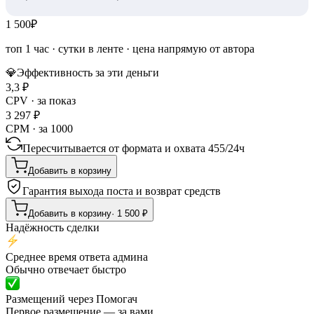
1 500
₽
топ 1 час
·
сутки в ленте
· цена напрямую от автора
💎
Эффективность за эти деньги
3,3
₽
CPV · за показ
3 297
₽
CPM · за 1000
Пересчитывается от формата и охвата
455
/
24ч
Добавить в корзину
Гарантия выхода поста и возврат средств
Добавить в корзину
·
1 500
₽
Надёжность сделки
Среднее время ответа админа
Обычно отвечает быстро
Размещений через Помогач
Первое размещение — за вами