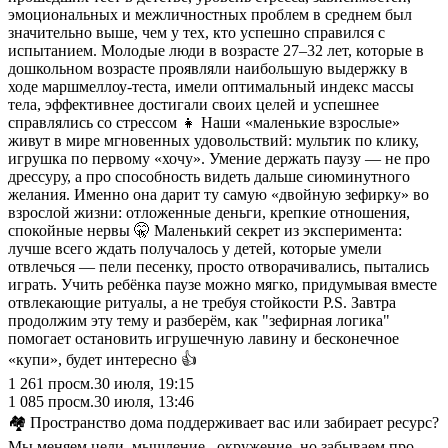
эмоциональных и межличностных проблем в среднем был
значительно выше, чем у тех, кто успешно справился с
испытанием. Молодые люди в возрасте 27–32 лет, которые в
дошкольном возрасте проявляли наибольшую выдержку в
ходе маршмеллоу-теста, имели оптимальный индекс массы
тела, эффективнее достигали своих целей и успешнее
справлялись со стрессом 👧 Наши «маленькие взрослые»
живут в мире мгновенных удовольствий: мультик по клику,
игрушка по первому «хочу». Умение держать паузу — не про
дрессуру, а про способность видеть дальше сиюминутного
желания. Именно она дарит ту самую «двойную зефирку» во
взрослой жизни: отложенные деньги, крепкие отношения,
спокойные нервы 🤫 Маленький секрет из эксперимента:
лучше всего ждать получалось у детей, которые умели
отвлечься — пели песенку, просто отворачивались, пытались
играть. Учить ребёнка паузе можно мягко, придумывая вместе
отвлекающие ритуалы, а не требуя стойкости P.S. Завтра
продолжим эту тему и разберём, как "зефирная логика"
помогает остановить игрушечную лавину и бесконечное
«купи», будет интересно 👍
1 261
просм.
30 июля, 19:15
1 085
просм.
30 июля, 13:46
🏘 Пространство дома поддерживает вас или забирает ресурс?
Мы меняем цели, мышление, окружение, но забываем про