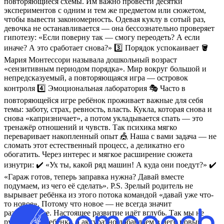
повторяющиеся схемы. Им важно провести десятки
экспериментов с одним и тем же предметом или сюжетом,
чтобы вывести закономерность. Одевая куклу в сотый раз,
девочка не останавливается — она бессознательно проверяет
гипотезу: «Если поверну так — смогу переодеть? А если
иначе? А это сработает снова?» 3️⃣ Порядок успокаивает 🪣
Мария Монтессори называла дошкольный возраст
«сензитивным периодом порядка». Мир вокруг большой и
непредсказуемый, а повторяющаяся игра — островок
контроля 4️⃣ Эмоциональная лаборатория 🎭 Часто в
повторяющейся игре ребёнок проживает важные для себя
темы: заботу, страх, ревность, власть. Кукла, которая снова и
снова «капризничает», а потом укладывается спать — это
тренажёр отношений и чувств. Так психика мягко
переваривает накопленный опыт 🎪 Наша с вами задача — не
сломать этот естественный процесс, а деликатно его
обогатить. Через интерес и мягкое расширение сюжета
изнутри: ✔️ «Ух ты, какой ряд машин! А куда они поедут?» ✔️
«Гараж готов, теперь заправка нужна? Давай вместе
подумаем, из чего её сделать». P.S. Зрелый родитель не
вырывает ребёнка из этого потока командой «давай уже что-
то новое». Потому что новое — не всегда значит
развивающее. Настоящее развитие идёт вглубь. Так мы не
рушим мир ребёнка, а аккуратно добавляем в него новый