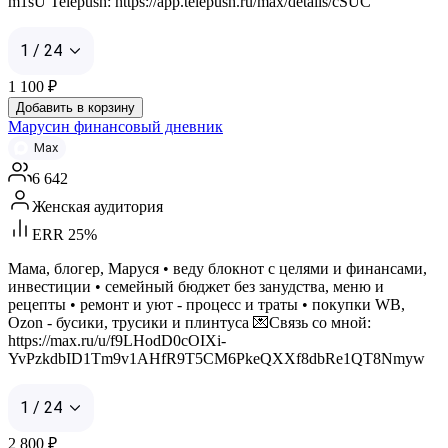
m1sU Telepush: https://app.telepush.ru/max/details/cSUC
1 / 24
1 100
₽
Добавить в корзину
Марусин финансовый дневник
Max
6 642
Женская аудитория
ERR 25%
Мама, блогер, Маруся • веду блокнот с целями и финансами,
инвестиции • семейный бюджет без занудства, меню и
рецепты • ремонт и уют - процесс и траты • покупки WB,
Ozon - бусики, трусики и плинтуса 💌Связь со мной:
https://max.ru/u/f9LHodD0cOIXi-
YvPzkdbID1Tm9v1AHfR9T5CM6PkeQXXf8dbRe1QT8Nmyw
1 / 24
2 800
₽