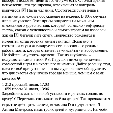
выбора и помогает ценить то, что уже есть. С точки зрения
психологии, это тренировка, отвечающая за контроль
импульсов 2️⃣ Пауза желаний. Сфотографируйте вещь в
магазине и отложите обсуждение на неделю. В 80% случаев
желание угаснет. Этот приём опирается на механизм
отложенного удовольствия, который, согласно «зефирному
тесту», связан с успешностью и самоконтролем во взрослой
жизни 3️⃣ Легализуйте скуку. Творчество рождается в
моменты, когда ребёнку нечем заняться. Доказано, в
состоянии скуки активируется сеть пассивного режима
работы мозга, которая отвечает за «инсайты» и воображение.
Не бойтесь «пустого» времени. Так из «кубиков» –
получаются самолетики P.S. Игрушки никогда не заменят
совместной игры и искреннего внимания. Дайте ребенку стул,
плед и своё присутствие — и вы с удивлением обнаружите,
что для счастья ему нужно гораздо меньше, чем нам с вами
кажется ❤️
1 212
просм.
31 июля, 17:03
1 059
просм.
31 июля, 13:06
Задолбалась жить в вечной усталости и детских соплях по
кругу?⚡️ Перестань списывать всё на декрет! Так проявляются
скрытые дефициты железа, витамина D и нутриентов. Я
Амина Манёрова, мама троих детей и нутрициолог. На моём