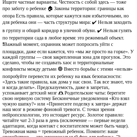
Ищите частные варианты. Честность с собой здесь — тоже
про заботу о ребенке 🏠 Законы территории: границы как
опора Есть правила, которые кажутся нам избыточными, но
для ребенка они — часть структуры мира: ✔️ Нельзя заходить
в группу и общий коридор в уличной обуви. ✔️ Нельзя гулять
по территории сада в любое время: это режимный объект.
❗Важный момент, охранник может попросить уйти с
площадки, даже если кажется, что «мы же просто на горке». У
каждой группы — своя закрепленная зона для прогулок. Это
сделано, чтобы не создавать хаос и территориальные
конфликты между детьми 🟢 Вместо борьбы с этими «нельзя»
попробуйте перевести их ребенку на язык безопасности:
«Здесь такие правила, как дома у нас свои. Так все знают, что
и когда делать». Предсказуемость, даже в запретах,
успокаивает детский мозг 🤼 Родительские чаты: берегите
свою нервную систему Бесконечные уведомления «Кто взял
чужую шапку?» или «Принесите поделку к завтра» держат
наш мозг в режиме фоновой тревоги. С точки зрения
нейропсихологии, это истощает ресурс. Золотое правило:
читайте чат 2-3 раза в день (исключение — первые недели
адаптации, когда контакт с воспитателем может быть чаще).
Тревожная мама = тревожный ребенок. Помните: ваше
спокойствие — это эмоциональный фон для ребенка. 🤝