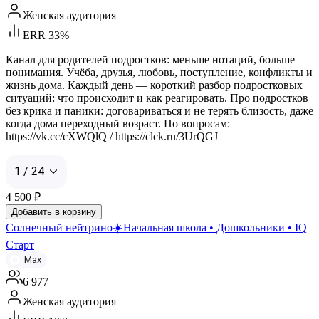
Женская аудитория
ERR 33%
Канал для родителей подростков: меньше нотаций, больше
понимания. Учёба, друзья, любовь, поступление, конфликты и
жизнь дома. Каждый день — короткий разбор подростковых
ситуаций: что происходит и как реагировать. Про подростков
без крика и паники: договариваться и не терять близость, даже
когда дома переходный возраст. По вопросам:
https://vk.cc/cXWQlQ / https://clck.ru/3UrQGJ
1 / 24
4 500
₽
Добавить в корзину
Солнечный нейтрино☀️Начальная школа • Дошкольники • IQ
Старт
Max
6 977
Женская аудитория