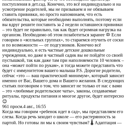
поступления в дет.сад. Конечно, это всё индивидуально и на
усмотрение родителей, мы не призываем и не обязываем
ставить прививки, но просто напоминаем, что есть
обязательства, которые необходимо выполнять, поэтому если
вы вдруг решите поставить за 2 недели оставшиеся прививки
– это будет не правильно, так как будет огромная нагрузка на
организм. Необходимо об этом позаботиться заранее 🦠 Если
говорим о «ясельных группах», то стараемся отучить от соски
и по возможности — от подгузников. Конечно всё
индивидуально, и есть частные детские дошкольные
учреждения, но даже в частный садик вы не пойдёте со своей
пустышкой, так как даже там при наполняемости 10 человек –
она «может пойти по рукам», и тогда можете представить что
будет с иммунитетом вашего малыша P.S. Дорогие родители,
сейчас «это — ваш практический минимум», который зависит
именно от Вас, Вашего дома и Вашего желания. В следующих
статьях поговорим о том, что зависит не только от нас с вами
– это «любимые родительские чаты», законы, создаваемые
ритуалы, продукты питания и многое другое, будет интересно
😉
961
просм.
4 авг., 16:55
Когда мы говорим «ребенок идет в сад», мы представляем его
слезы. Когда речь заходит о школе — его растерянность за
партой. Но готовы ли мы к своим чувствам? 🌡️ Адаптация —