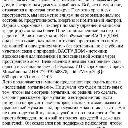
дом, в котором находимся каждый день. Всё, что внутри нас,
отражается в пространстве вокруг. Грамотно организуя
пространство, мы незаметно влияем на свое эмоциональное
состояние, продуктивность, энергию и позитивный настрой.
Лариса Скороходова - эксперт по васту (древней индийской
традиции) с опытом более 11 лет, приглашенный эксперт на
радио и ТВ, автор двух книг. В своём канале ВАСТУ ДОМ
она рассказывает, как наполнить своё пространство светом,
гармонией и ощущением уюта - без эзотерики, но с глубоким
чувством связи с природой. ВАСТУ ДОМ - источник
вдохновения для изменений в повседневной жизни через
пространство дома. Ведь именно в нем мы восполняем свои
силы и восстанавливаемся! Реклама. ИП Скороходова Лариса
Михайловна ИНН 772979948876, erid: 2Vtzqx7hgQr
680
просм.
30 июля, 11:03
Лето продолжается и многие предлагают проводить время с
«полезными мультиками». Не думали что будем писать вам о
том, чтобы вы смотрели мультики, но решили это сделать.
Сегодня расскажем про мультик, о котором не так часто
пишут и говорят, хотя «очень зря», так как это максимально
правильный мультик – да, про мультик можно так сказать. Это
не просто детский мультик, а учебник по психологии. Он не
просто безвреден, но и крайне полезен для детей и даже для
родителей. Он создавался при поддержке психологов, чтобы