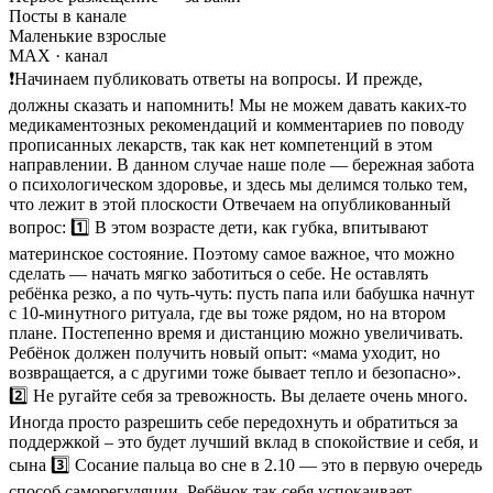
Посты в канале
Маленькие взрослые
MAX
· канал
❗Начинаем публиковать ответы на вопросы. И прежде,
должны сказать и напомнить! Мы не можем давать каких-то
медикаментозных рекомендаций и комментариев по поводу
прописанных лекарств, так как нет компетенций в этом
направлении. В данном случае наше поле — бережная забота
о психологическом здоровье, и здесь мы делимся только тем,
что лежит в этой плоскости Отвечаем на опубликованный
вопрос: 1️⃣ В этом возрасте дети, как губка, впитывают
материнское состояние. Поэтому самое важное, что можно
сделать — начать мягко заботиться о себе. Не оставлять
ребёнка резко, а по чуть-чуть: пусть папа или бабушка начнут
с 10-минутного ритуала, где вы тоже рядом, но на втором
плане. Постепенно время и дистанцию можно увеличивать.
Ребёнок должен получить новый опыт: «мама уходит, но
возвращается, а с другими тоже бывает тепло и безопасно».
2️⃣ Не ругайте себя за тревожность. Вы делаете очень много.
Иногда просто разрешить себе передохнуть и обратиться за
поддержкой – это будет лучший вклад в спокойствие и себя, и
сына 3️⃣ Сосание пальца во сне в 2.10 — это в первую очередь
способ саморегуляции. Ребёнок так себя успокаивает,