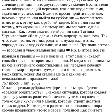
Личные границы — это двустороннее уважение Воспитатели
— не обслуживающий персонал, такие же люди с планами,
задачами и усталостью. Если вас просят прийти пораньше,
помочь в группе или выйти на субботник — постарайтесь
отнестись к этому как к рабочей задаче. Мы помогаем не
потому, что «должны», а потому что мы все часть одной
системы. Как точно заметила нейролингвист Татьяна
Черниговская: «Ясли должны быть запрещены законом». Так
что, если честно, это мы, родители, нуждаемся в этих
учреждениях и людях больше, чем они в нас. Признание этого
— взрослая и уважительная позиция ❤️ P.S. В итоге, все эти
правила и границы — не наказание, а тот самый «скелет
спокойствия», о котором мы говорили. И когда мы принимаем
их без внутреннего сопротивления, мы передаем ребенку
главное: мир — предсказуем, и в нем можно справляться.
Расскажите, может Вы сталкивались с какими-то
неожиданными правилами сада?
757
просм.
5 авг., 20:02
У нас очередная рубрика «миф/реальность» для обучения
«зрелому родительству». Знакомая ситуация, которая создает
тревогу у многих родителей - девочка уже месяц одевает
только одну куклу или мальчик, который строит десятый
гараж подряд. Кажется, что развитие остановилось и пора
срочно предложить что-то новое и полезное! Как считаете,