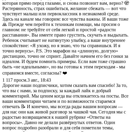
которая прямо перед глазами, и снова позвонит вам, верно? 🫣
Растерянность, страх ошибиться, желание сбежать — вот что
чувствует малыш или первоклассник в незнакомой среде.
Здесь на канале мы говорим: все чувства важны. И ваши тоже
🙏 Прежде чем перейти к техникам помощи, мы просим о
главном: не требуйте от себя легкой и простой «радости
расставания». Вы имеете право грустить, скучать и выдыхать.
Ребенок считывает не натянутую улыбку, а ваше внутреннее
спокойствие: «Я ухожу, но я знаю, что ты справишься. И я
точно вернусь». P.S. Это марафон на «длинную, долгую»
дистанцию, точно не спринт. Давайте начнем его без гонки за
идеалом. И будем помнить примеры. Если вам тоже страшно
быть «не идеальными», но вы готовы к этим переходам - мы
справимся вместе, согласны? ❤️
1 117
просм.
3 авг., 18:43
Дорогие наши подписчики, хотим сказать вам спасибо! За то,
что вы с нами, за подписку, за каждый лайк и добрый
комментарий. Мы ценим когда вы откликаетесь на посты. Все
ваши комментарии читаем и по возможности стараемся
отвечать 📝 И конечно, мы всегда рады вашим вопросам —
для нас они как живой разговор за чашкой чая. Сегодня мы с
радостью возвращаемся к нашей рубрике «Ответы на
вопросы». Давно не делали развёрнутых ответов. Один
вопрос подробно разобрали и для себя пометили темы,