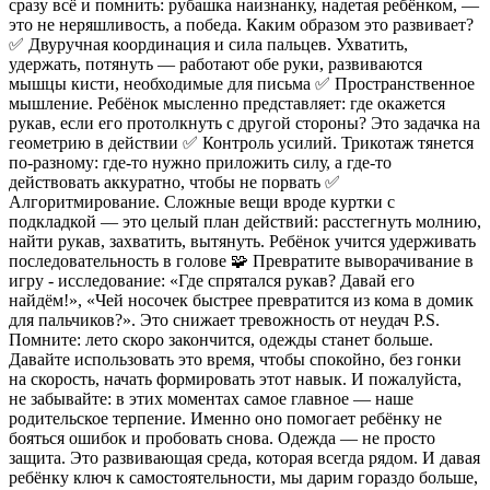
сразу всё и помнить: рубашка наизнанку, надетая ребёнком, —
это не неряшливость, а победа. Каким образом это развивает?
✅ Двуручная координация и сила пальцев. Ухватить,
удержать, потянуть — работают обе руки, развиваются
мышцы кисти, необходимые для письма ✅ Пространственное
мышление. Ребёнок мысленно представляет: где окажется
рукав, если его протолкнуть с другой стороны? Это задачка на
геометрию в действии ✅ Контроль усилий. Трикотаж тянется
по-разному: где-то нужно приложить силу, а где-то
действовать аккуратно, чтобы не порвать ✅
Алгоритмирование. Сложные вещи вроде куртки с
подкладкой — это целый план действий: расстегнуть молнию,
найти рукав, захватить, вытянуть. Ребёнок учится удерживать
последовательность в голове 🧩 Превратите выворачивание в
игру - исследование: «Где спрятался рукав? Давай его
найдём!», «Чей носочек быстрее превратится из кома в домик
для пальчиков?». Это снижает тревожность от неудач P.S.
Помните: лето скоро закончится, одежды станет больше.
Давайте использовать это время, чтобы спокойно, без гонки
на скорость, начать формировать этот навык. И пожалуйста,
не забывайте: в этих моментах самое главное — наше
родительское терпение. Именно оно помогает ребёнку не
бояться ошибок и пробовать снова. Одежда — не просто
защита. Это развивающая среда, которая всегда рядом. И давая
ребёнку ключ к самостоятельности, мы дарим гораздо больше,