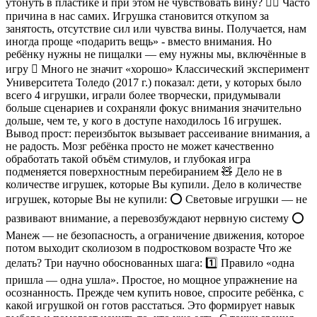
утонуть в пластике и при этом не чувствовать вину? 😮‍💨 Часто
причина в нас самих. Игрушка становится откупом за
занятость, отсутствие сил или чувства вины. Получается, нам
иногда проще «подарить вещь» - вместо внимания. Но
ребёнку нужны не пищалки — ему нужны мы, включённые в
игру 🪎 Много не значит «хорошо» Классический эксперимент
Университета Толедо (2017 г.) показал: дети, у которых было
всего 4 игрушки, играли более творчески, придумывали
больше сценариев и сохраняли фокус внимания значительно
дольше, чем те, у кого в доступе находилось 16 игрушек.
Вывод прост: переизбыток вызывает рассеивание внимания, а
не радость. Мозг ребёнка просто не может качественно
обработать такой объём стимулов, и глубокая игра
подменяется поверхностным перебиранием 🧸 Дело не в
количестве игрушек, которые Вы купили. Дело в количестве
игрушек, которые Вы не купили: ⭕ Световые игрушки — не
развивают внимание, а перевозбуждают нервную систему ⭕
Манеж — не безопасность, а ограничение движения, которое
потом выходит сколиозом в подростковом возрасте Что же
делать? Три научно обоснованных шага: 1️⃣ Правило «одна
пришла — одна ушла». Простое, но мощное упражнение на
осознанность. Прежде чем купить новое, спросите ребёнка, с
какой игрушкой он готов расстаться. Это формирует навык