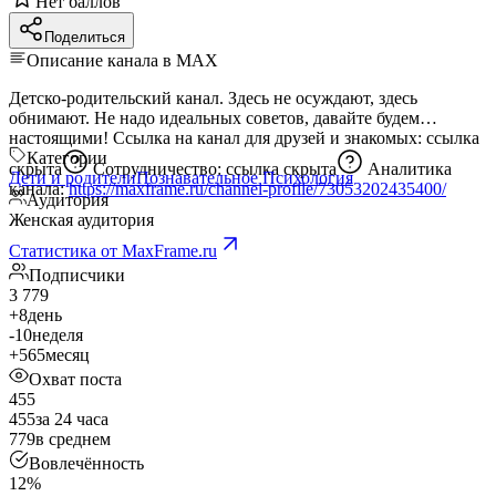
Нет баллов
Поделиться
Описание канала в MAX
Детско-родительский канал. Здесь не осуждают, здесь
обнимают. Не надо идеальных советов, давайте будем
настоящими! Ссылка на канал для друзей и знакомых:
ссылка
Категории
скрыта
Сотрудничество:
ссылка скрыта
Аналитика
Дети и родители
Познавательное
Психология
канала:
https://maxframe.ru/channel-profile/73053202435400/
Аудитория
Женская аудитория
Статистика от MaxFrame.ru
Подписчики
3 779
+8
день
-10
неделя
+565
месяц
Охват поста
455
455
за 24 часа
779
в среднем
Вовлечённость
12%