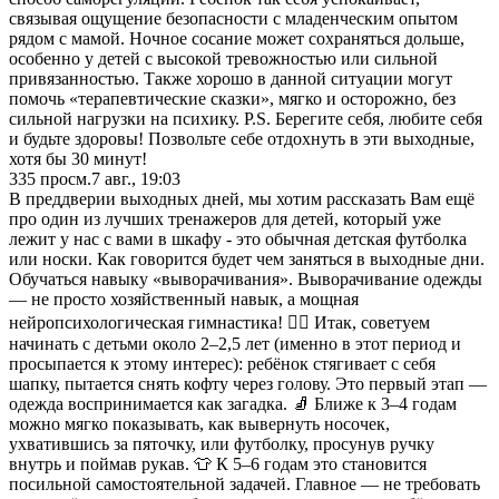
связывая ощущение безопасности с младенческим опытом
рядом с мамой. Ночное сосание может сохраняться дольше,
особенно у детей с высокой тревожностью или сильной
привязанностью. Также хорошо в данной ситуации могут
помочь «терапевтические сказки», мягко и осторожно, без
сильной нагрузки на психику. P.S. Берегите себя, любите себя
и будьте здоровы! Позвольте себе отдохнуть в эти выходные,
хотя бы 30 минут!
335
просм.
7 авг., 19:03
В преддверии выходных дней, мы хотим рассказать Вам ещё
про один из лучших тренажеров для детей, который уже
лежит у нас с вами в шкафу - это обычная детская футболка
или носки. Как говорится будет чем заняться в выходные дни.
Обучаться навыку «выворачивания». Выворачивание одежды
— не просто хозяйственный навык, а мощная
нейропсихологическая гимнастика! 🧏‍♀️ Итак, советуем
начинать с детьми около 2–2,5 лет (именно в этот период и
просыпается к этому интерес): ребёнок стягивает с себя
шапку, пытается снять кофту через голову. Это первый этап —
одежда воспринимается как загадка. 🧦 Ближе к 3–4 годам
можно мягко показывать, как вывернуть носочек,
ухватившись за пяточку, или футболку, просунув ручку
внутрь и поймав рукав. 👕 К 5–6 годам это становится
посильной самостоятельной задачей. Главное — не требовать