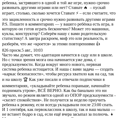
ребенка, застрявшего в одной и той же игре, нужно срочно
развивать другими играми или нет? Ставьте 🔥 – пускай
играет, столько, сколько хочется Ставьте ⚡ – если считаете, что
это зацикленность и срочно нужно развивать другими играми
P.S. Пишите в комментариях — у вашего ребёнка есть игра, в
которую он готов играть бесконечно? Может это машинки,
куклы, конструктор? Соберём нашу с вами родительскую
статистику! А завтра раскроем, миф это или реальность, и
разберём, что же «кроется» за этими повторениями 👍
826
просм.
5 авг., 10:03
Часто мы думает, что адаптация начнется в саду или в школе.
Но с точки зрения мозга она начинается уже дома, с
предсказуемости. Когда вокруг много нового, нервная
система ребенка истощается. И наша с вами задача — создать
«каркас безопасности», чтобы ресурса хватило как на сад, так
и на школу 🏆 Как уже писали и отвечали подписчики в
комментариях, «укладывайте ребенка пораньше, начинайте
поднимать утром», ВСЁ ВЕРНО. Как бы банально это ни
звучало, но режим является одной из ОПОР предсказуемости -
«скелет спокойствия». Не получится за неделю приучить
ребенка к режиму, если всегда укладывали после 23:00 спать.
И 1 сентября, как первоклассник в школу, так и ваш малыш —
не встанет бодро в сад, если ещё вчера засыпал за полночь. 👧