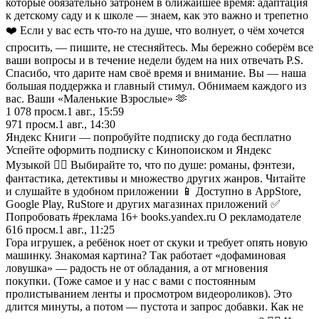
которые обязательно затронем в ближайшее время: адаптация
к детскому саду и к школе — знаем, как это важно и трепетно
❤️ Если у вас есть что-то на душе, что волнует, о чём хочется
спросить, — пишите, не стесняйтесь. Мы бережно соберём все
ваши вопросы и в течение недели будем на них отвечать P.S.
Спасибо, что дарите нам своё время и внимание. Вы — наша
большая поддержка и главный стимул. Обнимаем каждого из
вас. Ваши «Маленькие Взрослые» 🫶
1 078
просм.
1 авг., 15:59
971
просм.
1 авг., 14:30
Яндекс Книги — попробуйте подписку до года бесплатно
Успейте оформить подписку с Кинопоиском и Яндекс
Музыкой 🏃‍♂️ Выбирайте то, что по душе: романы, фэнтези,
фантастика, детективы и множество других жанров. Читайте
и слушайте в удобном приложении 📱 Доступно в AppStore,
Google Play, RuStore и других магазинах приложений ✅
Попробовать #реклама 16+ books.yandex.ru О рекламодателе
616
просм.
1 авг., 11:25
Гора игрушек, а ребёнок ноет от скуки и требует опять новую
машинку. Знакомая картина? Так работает «дофаминовая
ловушка» — радость не от обладания, а от мгновения
покупки. (Тоже самое и у нас с вами с постоянным
пролистыванием ленты и просмотром видеороликов). Это
длится минуты, а потом — пустота и запрос добавки. Как не