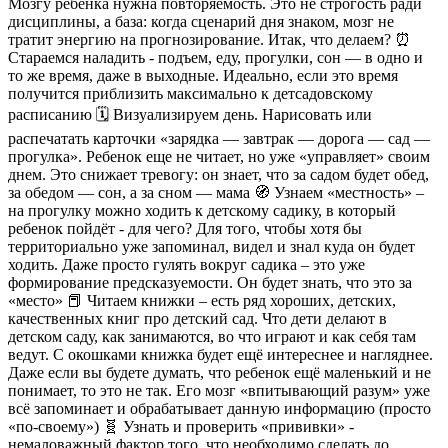
Мозгу ребенка нужна повторяемость. Это не строгость ради
дисциплины, а база: когда сценарий дня знаком, мозг не
тратит энергию на прогнозирование. Итак, что делаем? ⏰
Стараемся наладить - подъем, еду, прогулки, сон — в одно и
то же время, даже в выходные. Идеально, если это время
получится приблизить максимально к детсадовскому
расписанию 🗓️ Визуализируем день. Нарисовать или
распечатать карточки «зарядка — завтрак — дорога — сад —
прогулка». Ребенок еще не читает, но уже «управляет» своим
днем. Это снижает тревогу: он знает, что за садом будет обед,
за обедом — сон, а за сном — мама 🧭 Узнаем «местность» –
на прогулку можно ходить к детскому садику, в который
ребенок пойдёт - для чего? Для того, чтобы хотя бы
территориально уже запоминал, видел и знал куда он будет
ходить. Даже просто гулять вокруг садика – это уже
формирование предсказуемости. Он будет знать, что это за
«место» 📕 Читаем книжки – есть ряд хороших, детских,
качественных книг про детский сад. Что дети делают в
детском саду, как занимаются, во что играют и как себя там
ведут. С окошками книжка будет ещё интереснее и нагляднее.
Даже если вы будете думать, что ребенок ещё маленький и не
понимает, то это не так. Его мозг «впитывающий разум» уже
всё запоминает и обрабатывает данную информацию (просто
«по-своему») 🧬 Узнать и проверить «прививки» -
немаловажный фактор того, что необходимо сделать до