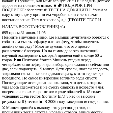
канале ты узнаешь, как маме вернуть силы и наладить детское
здоровье на понятном языке. 🔥 🎁 ПОДАРОК ПРИ
ПОДПИСКЕ: бесплатный ТЕСТ НА ДЕФИЦИТЫ. Узнай за
пару минут, где у организма «пробоина» и с чего начать
восстановление. Тест в закрепе 👇 👉 [ПРОЙТИ ТЕСТ И
НАЧАТЬ ВОССТАНОВЛЕНИЕ] 👈
695
просм.
31 июля, 11:05
Помните вирусные видео, где малыши мучительно борются с
соблазном съесть зефирку или конфету, чтобы получить
двойную награду? Многие думали, что это просто
развлечение блогеров. Но на самом деле это настоящий
научный эксперимент, который провели ещё в конце 60-х
годов 👨‍💼 Психолог Уолтер Мишель усадил перед
четырёхлетками зефир и дал выбор: одна сладость сейчас или
две, если подождать 15 минут. Дети ёрзали, нюхали сладость,
закрывали глаза — кто-то сдавался сразу, кто-то терпел до
победного. Но самое интересное всплыло годы спустя.
Последующие исследования показали, что дети, которым
удавалось сдержаться и не съесть сладость в возрасте 4 лет,
опережали своих сверстников в ряде областей к 18 годам:
успешная сдача тестов (по типу ЕГЭ у нас) и высокие
результаты IQ-тестов 📊 В 2006 году, завершив исследования,
У. Мишел пришёл к выводу, что у респондентов, не
прошедших тест в детстве, уровень стресса, зависимостей,