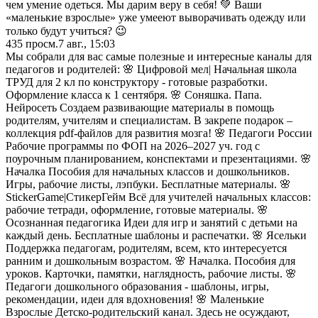
чем умение одеться. Мы дарим веру в себя! 💚 Ваши
«маленькие взрослые» уже умееют выворачивать одежду или
только будут учиться? 😉
435
просм.
7 авг., 15:03
Мы собрали для вас самые полезные и интересные каналы для
педагогов и родителей: 🌸 Цифровой мел| Начальная школа
ТРУД для 2 кл по конструктору - готовые разработки.
Оформление класса к 1 сентября. 🌸 Соняшка. Папа.
Нейросеть Создаем развивающие материалы в помощь
родителям, учителям и специалистам. В закрепе подарок –
коллекция pdf-файлов для развития мозга! 🌸 Педагоги России
Рабочие программы по ФОП на 2026–2027 уч. год с
поурочным планированием, конспектами и презентациями. 🌸
Началка Пособия для начальных классов и дошкольников.
Игры, рабочие листы, лэпбуки. Бесплатные материалы. 🌸
StickerGame|СтикерГейм Всё для учителей начальных классов:
рабочие тетради, оформление, готовые материалы. 🌸
Осознанная педагогика Идеи для игр и занятий с детьми на
каждый день. Бесплатные шаблоны и распечатки. 🌸 Ясельки
Поддержка педагогам, родителям, всем, кто интересуется
ранним и дошкольным возрастом. 🌸 Началка. Пособия для
уроков. Карточки, памятки, наглядность, рабочие листы. 🌸
Педагоги дошкольного образования - шаблоны, игры,
рекомендации, идеи для вдохновения! 🌸 Маленькие
Взрослые Детско-родительский канал. Здесь не осуждают,