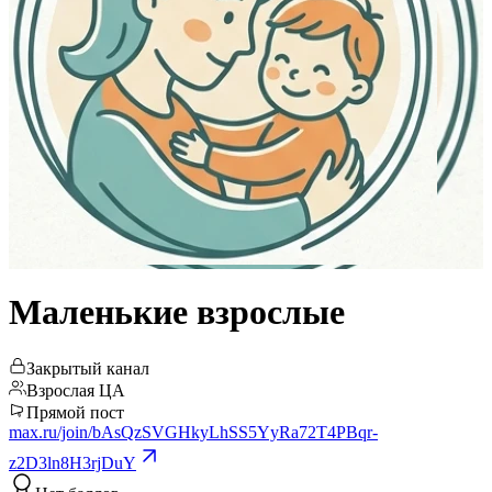
Маленькие взрослые
Закрытый канал
Взрослая ЦА
Прямой пост
max.ru/join/bAsQzSVGHkyLhSS5YyRa72T4PBqr-
z2D3ln8H3rjDuY