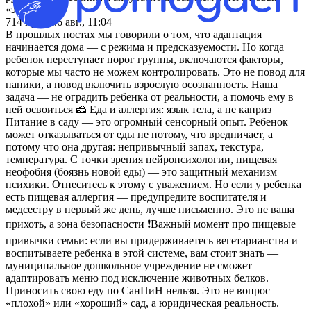
«этаж»
714
просм.
6 авг., 11:04
В прошлых постах мы говорили о том, что адаптация
начинается дома — с режима и предсказуемости. Но когда
ребенок переступает порог группы, включаются факторы,
которые мы часто не можем контролировать. Это не повод для
паники, а повод включить взрослую осознанность. Наша
задача — не оградить ребенка от реальности, а помочь ему в
ней освоиться 🧀 Еда и аллергия: язык тела, а не каприз
Питание в саду — это огромный сенсорный опыт. Ребенок
может отказываться от еды не потому, что вредничает, а
потому что она другая: непривычный запах, текстура,
температура. С точки зрения нейропсихологии, пищевая
неофобия (боязнь новой еды) — это защитный механизм
психики. Отнеситесь к этому с уважением. Но если у ребенка
есть пищевая аллергия — предупредите воспитателя и
медсестру в первый же день, лучше письменно. Это не ваша
прихоть, а зона безопасности ❗Важный момент про пищевые
привычки семьи: если вы придерживаетесь вегетарианства и
воспитываете ребенка в этой системе, вам стоит знать —
муниципальное дошкольное учреждение не сможет
адаптировать меню под исключение животных белков.
Приносить свою еду по СанПиН нельзя. Это не вопрос
«плохой» или «хороший» сад, а юридическая реальность.