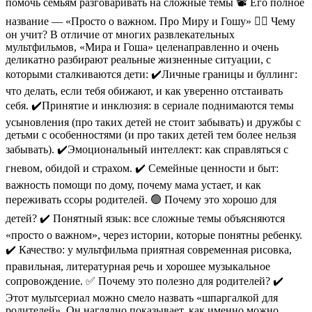
помочь семьям разговаривать на сложные темы 📽️ Его полное
название — «Просто о важном. Про Миру и Гошу» 🧏‍♀️ Чему
он учит? В отличие от многих развлекательных
мультфильмов, «Мира и Гоша» целенаправленно и очень
деликатно разбирают реальные жизненные ситуации, с
которыми сталкиваются дети: ✔️Личные границы и буллинг:
что делать, если тебя обижают, и как уверенно отстаивать
себя. ✔️Принятие и инклюзия: в сериале поднимаются темы
усыновления (про таких детей не стоит забывать) и дружбы с
детьми с особенностями (и про таких детей тем более нельзя
забывать). ✔️Эмоциональный интеллект: как справляться с
гневом, обидой и страхом. ✔️ Семейные ценности и быт:
важность помощи по дому, почему мама устает, и как
переживать ссоры родителей. 🟢 Почему это хорошо для
детей? ✔️ Понятный язык: все сложные темы объясняются
«просто о важном», через истории, которые понятны ребенку.
✔️ Качество: у мультфильма приятная современная рисовка,
правильная, литературная речь и хорошее музыкальное
сопровождение. ✅ Почему это полезно для родителей? ✔️
Этот мультсериал можно смело назвать «шпаргалкой для
родителей». Он наглядно показывает, как именно можно