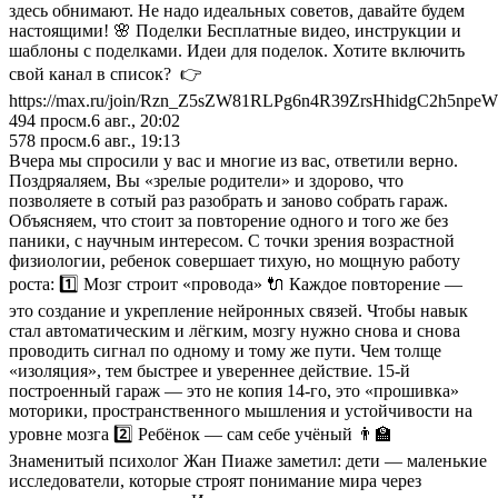
здесь обнимают. Не надо идеальных советов, давайте будем
настоящими! 🌸 Поделки Бесплатные видео, инструкции и
шаблоны с поделками. Идеи для поделок. Хотите включить
свой канал в список? 👉
https://max.ru/join/Rzn_Z5sZW81RLPg6n4R39ZrsHhidgC2h5np
494
просм.
6 авг., 20:02
578
просм.
6 авг., 19:13
Вчера мы спросили у вас и многие из вас, ответили верно.
Поздряаляем, Вы «зрелые родители» и здорово, что
позволяете в сотый раз разобрать и заново собрать гараж.
Объясняем, что стоит за повторение одного и того же без
паники, с научным интересом. С точки зрения возрастной
физиологии, ребенок совершает тихую, но мощную работу
роста: 1️⃣ Мозг строит «провода» 🔌 Каждое повторение —
это создание и укрепление нейронных связей. Чтобы навык
стал автоматическим и лёгким, мозгу нужно снова и снова
проводить сигнал по одному и тому же пути. Чем толще
«изоляция», тем быстрее и увереннее действие. 15-й
построенный гараж — это не копия 14-го, это «прошивка»
моторики, пространственного мышления и устойчивости на
уровне мозга 2️⃣ Ребёнок — сам себе учёный 👨‍🏫
Знаменитый психолог Жан Пиаже заметил: дети — маленькие
исследователи, которые строят понимание мира через