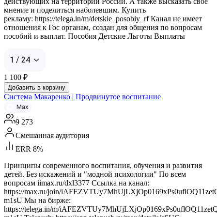
действующих на территории России. А также высказать своё
мнение и поделиться наболевшим. Купить
рекламу: https://telega.in/m/detskie_posobiy_rf Канал не имеет
отношения к Гос органам, создан для общения по вопросам
пособий и выплат. Пособия Детские Льготы Выплаты
1 / 24
1 100
₽
Добавить в корзину
Система Макаренко | Продвинутое воспитание
Max
9 273
Смешанная аудитория
ERR 8%
Принципы современного воспитания, обучения и развития
детей. Без искажений и "модной психологии" По всем
вопросам iimax.ru/dxl3377 Ссылка на канал:
https://max.ru/join/iAFEZVTUy7MhUjLXjOp0169xPs0uflOQ11zet
m1sU Мы на бирже:
https://telega.in/m/iAFEZVTUy7MhUjLXjOp0169xPs0uflOQ11zet