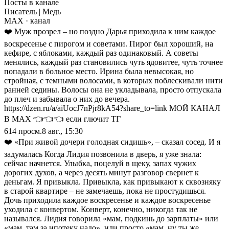
Посты в канале
Писатель | Медь
MAX
· канал
❤️ Муж прозрел – но поздно Дарья приходила к ним каждое
воскресенье с пирогом и советами. Пирог был хороший, на
кефире, с яблоками, каждый раз одинаковый. А советы
менялись, каждый раз становились чуть ядовитее, чуть точнее
попадали в больное место. Ирина была невысокая, но
стройная, с темными волосами, в которых поблескивали нити
ранней седины. Волосы она не укладывала, просто отпускала
до плеч и забывала о них до вечера.
https://dzen.ru/a/aiUocJ7nPjr8kA54?share_to=link МОЙ КАНАЛ
В МАХ 👈👈👈 если глючит ТГ
614
просм.
8 авг., 15:30
❤️ «При живой дочери голодная сидишь», – сказал сосед. И я
задумалась Когда Лидия позвонила в дверь, я уже знала:
сейчас начнется. Улыбка, поцелуй в щеку, запах чужих
дорогих духов, а через десять минут разговор свернет к
деньгам. Я привыкла. Привыкла, как привыкают к сквозняку
в старой квартире – не замечаешь, пока не простудишься.
Дочь приходила каждое воскресенье и каждое воскресенье
уходила с конвертом. Конверт, конечно, никогда так не
назывался. Лидия говорила «мам, подкинь до зарплаты» или
«мам, там за ипотеку надо», или просто «мам, ну ты же