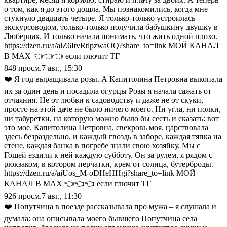
о том, как я до этого дошла. Мы познакомились, когда мне
стукнуло двадцать четыре. Я только-только устроилась
экскурсоводом, только-только получила бабушкину двушку в
Люберцах. И только начала понимать, что жить одной плохо.
https://dzen.ru/a/aiZ6ItvRtlpzwaOQ?share_to=link МОЙ КАНАЛ
В МАХ 👈👈👈 если глючит ТГ
848
просм.
7 авг., 15:30
❤️ Я год выращивала розы. А Капитолина Петровна выкопала
их за один день и посадила огурцы Розы я начала сажать от
отчаяния. Не от любви к садоводству и даже не от скуки,
просто на этой даче не было ничего моего. Ни угла, ни полки,
ни табуретки, на которую можно было бы сесть и сказать: вот
это мое. Капитолина Петровна, свекровь моя, царствовала
здесь безраздельно, и каждый гвоздь в заборе, каждая тяпка на
стене, каждая банка в погребе знали свою хозяйку. Мы с
Гошей ездили к ней каждую субботу. Он за рулем, я рядом с
рюкзаком, в котором перчатки, крем от солнца, бутерброды.
https://dzen.ru/a/aiUos_M-oDHeHHgi?share_to=link МОЙ
КАНАЛ В МАХ 👈👈👈 если глючит ТГ
926
просм.
7 авг., 11:30
❤️ Попутчица в поезде рассказывала про мужа – я слушала и
думала: она описывала моего бывшего Попутчица села