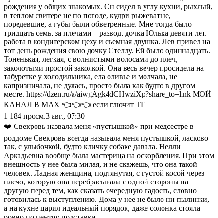
рождения у общих знакомых. Он сидел в углу кухни, рыхлый,
в теплом свитере не по погоде, кудри рыжеватые,
поредевшие, а губы были обветренные. Мне тогда было
тридцать семь, за плечами – развод, дочка Юлька девяти лет,
работа в кондитерском цеху и съемная двушка. Лев привел на
тот день рождения свою дочку Стеллу. Ей было одиннадцать.
Тоненькая, легкая, с волнистыми волосами до плеч,
заколотыми простой заколкой. Она весь вечер просидела на
табуретке у холодильника, ела оливье и молчала, не
капризничала, не дулась, просто была как будто в другом
месте. https://dzen.ru/a/aiwgAgk4dCHwziXp?share_to=link МОЙ
КАНАЛ В МАХ 👈👈👈 если глючит ТГ
1 184
просм.
3 авг., 07:30
❤️ Свекровь назвала меня «пустышкой» при медсестре в
роддоме Свекровь всегда называла меня пустышкой, ласково
так, с улыбочкой, будто кличку собаке давала. Нелли
Аркадьевна вообще была мастерица на оскорбления. При этом
внешность у нее была милая, и не скажешь, что она такой
человек. Ладная женщина, подтянутая, с густой косой через
плечо, которую она перебрасывала с одной стороны на
другую перед тем, как сказать очередную гадость, словно
готовилась к выступлению. Дома у нее не было ни пылинки,
а на кухне царил идеальный порядок, даже солонка стояла
ровно по центру подставки.