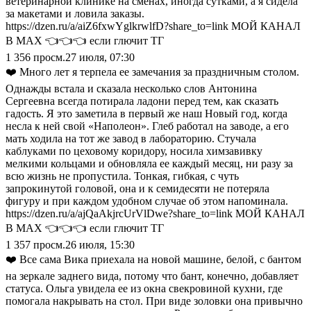
ветеринарной клинике на сменах, иногда сутками, а я сидела
за макетами и ловила заказы.
https://dzen.ru/a/aiZ6fxwYglkrwlfD?share_to=link МОЙ КАНАЛ
В МАХ 👈👈👈 если глючит ТГ
1 356
просм.
27 июля, 07:30
❤️ Много лет я терпела ее замечания за праздничным столом.
Однажды встала и сказала несколько слов Антонина
Сергеевна всегда потирала ладони перед тем, как сказать
гадость. Я это заметила в первый же наш Новый год, когда
несла к ней свой «Наполеон». Глеб работал на заводе, а его
мать ходила на тот же завод в лабораторию. Стучала
каблуками по цеховому коридору, носила химзавивку
мелкими кольцами и обновляла ее каждый месяц, ни разу за
всю жизнь не пропустила. Тонкая, гибкая, с чуть
запрокинутой головой, она и к семидесяти не потеряла
фигуру и при каждом удобном случае об этом напоминала.
https://dzen.ru/a/ajQaAkjrcUrVlDwe?share_to=link МОЙ КАНАЛ
В МАХ 👈👈👈 если глючит ТГ
1 357
просм.
26 июля, 15:30
❤️ Все сама Вика приехала на новой машине, белой, с бантом
на зеркале заднего вида, потому что бант, конечно, добавляет
статуса. Ольга увидела ее из окна свекровиной кухни, где
помогала накрывать на стол. При виде золовки она привычно