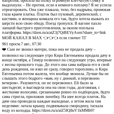
напротив, бросила на полку огромную клетчатую сумку и
выдохнула: – Не против, если я немного поплачу? Я не успела
отреагировать. Она уже плакала, тихо, без надрыва, промокая
глаза краем платка. Платок был пуховый, деревенский, с
кистями, и женщина комкала его так, будто хотела выжать из
шерсти всю свою обиду. Поезд тронулся. В вагоне пахло
лапшой быстрого приготовления, за окном поплыла
платформа. https://dzen.ru/a/aiZ3j7QtBEVyAorn?share_to=link
МОЙ КАНАЛ В МАХ 👈👈👈 если глючит ТГ
961
просм.
7 авг., 07:30
❤️ Сын не звонил матери, пока она не продала дачу –
позвонил на следующее утро Кира Евгеньевна продала дачу в
конце октября, а Тимур позвонил на следующее утро, впервые
с весны прошлого года. До этого она сама набрала его в свой
день рождения, он взял не сразу, говорил торопливо, и Кира
Евгеньевна потом жалела, что вообще звонила. Лучше бы не
слышать этого бодрого «мам, ну с днюхой, я перезвоню
вечером». Разумеется, он не перезвонил. Ей было за
шестьдесят, и выглядела она на свои годы, долговязая, с
жесткими волосами, срезанными ровно по подбородок, будто
сама стригла, приложив линейку. На шее всегда платок. На
даче она проводила каждые выходные, а летом жила там
неделями: латала крышу, подвязывала смородину, таскала
воду из колодца. https://dzen.ru/a/aiZ5IQlluV1kMMh9?