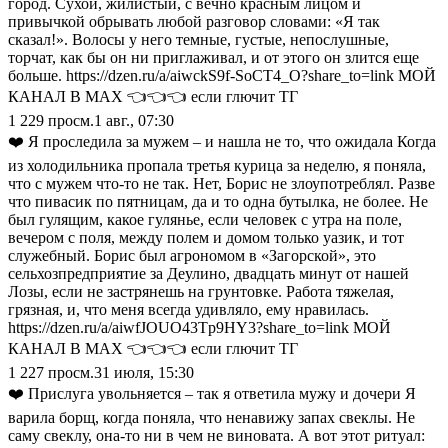
город. Сухой, жилистый, с вечно красным лицом и
привычкой обрывать любой разговор словами: «Я так
сказал!». Волосы у него темные, густые, непослушные,
торчат, как бы он ни приглаживал, и от этого он злится еще
больше. https://dzen.ru/a/aiwckS9f-SoCT4_O?share_to=link МОЙ
КАНАЛ В МАХ 👈👈👈 если глючит ТГ
1 229
просм.
1 авг., 07:30
❤️ Я проследила за мужем – и нашла не то, что ожидала Когда
из холодильника пропала третья курица за неделю, я поняла,
что с мужем что-то не так. Нет, Борис не злоупотреблял. Разве
что пивасик по пятницам, да и то одна бутылка, не более. Не
был гулящим, какое гулянье, если человек с утра на поле,
вечером с поля, между полем и домом только уазик, и тот
служебный. Борис был агрономом в «Загорской», это
сельхозпредприятие за Деулино, двадцать минут от нашей
Лозы, если не застрянешь на грунтовке. Работа тяжелая,
грязная, и, что меня всегда удивляло, ему нравилась.
https://dzen.ru/a/aiwfJOUO43Tp9HY3?share_to=link МОЙ
КАНАЛ В МАХ 👈👈👈 если глючит ТГ
1 227
просм.
31 июля, 15:30
❤️ Прислуга увольняется – так я ответила мужу и дочери Я
варила борщ, когда поняла, что ненавижу запах свеклы. Не
саму свеклу, она-то ни в чем не виновата. А вот этот ритуал: