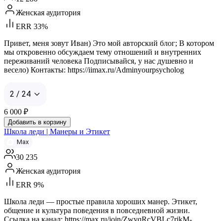
Женская аудитория
ERR 33%
Привет, меня зовут Иван) Это мой авторский блог; В котором
мы откровенно обсуждаем тему отношений и внутренних
переживаний человека Подписывайся, у нас душевно и
весело) Контакты: https://iimax.ru/Adminyourpsycholog
2 / 24
6 000
₽
Добавить в корзину
Школа леди | Манеры и Этикет
Max
30 235
Женская аудитория
ERR 9%
Школа леди — простые правила хороших манер. Этикет,
общение и культура поведения в повседневной жизни.
Ссылка на канал: https://max.ru/join/ZwvqRcVBLc7rikM-