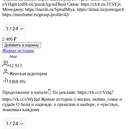
uVHgin1odH-oUjozukAg-toDku4 Связь: https://clck.ru/3TSYjx
Менеджер: https://maxln.ru/SpiralMiya, https://iimax.ru/pomogach
https://maxframe.ru/group-profile/42/
1 / 24
2 400
₽
Добавить в корзину
Живые истории
Max
12 913
Женская аудитория
ERR 8%
Продолжение в канале👇 По рекламе: https://vk.cc/cVzlq7
https://vk.cc/cWyIqd Живые истории о жизни, любви, семье и
судьбе О боли и надежде, о прошлом и выборе, о чувствах,
знакомых каждому
1 / 24