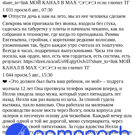
share_to=link МОЙ КАНАЛ В МАХ 👈👈👈 если глючит ТГ
1 031
просм.
6 авг., 07:30
❤️ Отпусти дочь к нам на лето, мы из нее человека сделаем
Свекровь моя приезжала без звонка, входила без стука,
садилась на табуретку у плиты и начинала чеканно, как на
собрании в техникуме, где когда-то преподавала. Римма
Евгеньевна, стройная, с короткими редкими волосами,
уложенными так, будто каждое утро считала их поштучно.
Всегда в часах, подаренных выпускниками. Часы эти она
носила, как орден, мол, есть чем гордиться, есть система, есть
результат. https://dzen.ru/a/aiUo9EqtjyOsJs1f?share_to=link МОЙ
КАНАЛ В МАХ 👈👈👈 если глючит ТГ
1 044
просм.
5 авг., 15:30
❤️ «Это должен был быть ваш ребенок, не мой» – подруга
молчала 12 лет Она протянула телефон экраном вперед, и
Нелли увидела лицо мужа, который ушел пятнадцать лет
назад. Нелли как раз вышла из цеха. За спиной гудела
вытяжка, пахло ванилью. Она работала на маленьком
производстве возле моста через Волгу, пекла корпуса для
эклеров и песочную основу для чизкейков. Каждый вечер шла
домой одной и той же дорогой, мимо супермаркета, через
площадь, до своей пятиэтажки. За годы вдовства Нелли
протоптала эту тропу так, что могла бы пройти с завязанными