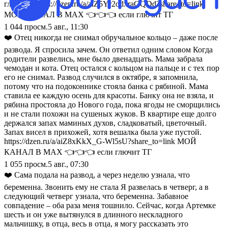
глазами. https://dzen.ru/a/aiZ5Yr2odxraGQDd?share_to=link
МОЙ КАНАЛ В МАХ 👈👈👈 если глючит ТГ
1 044
просм.
5 авг., 11:30
❤️ Отец никогда не снимал обручальное кольцо – даже после
развода. Я спросила зачем. Он ответил одним словом Когда
родители развелись, мне было двенадцать. Мама забрала
чемодан и кота. Отец остался с кольцом на пальце и с тех пор
его не снимал. Развод случился в октябре, я запомнила,
потому что на подоконнике стояла банка с рябиной. Мама
ставила ее каждую осень для красоты. Банку она не взяла, и
рябина простояла до Нового года, пока ягоды не сморщились
и не стали похожи на сушеных жуков. В квартире еще долго
держался запах маминых духов, сладковатый, цветочный.
Запах висел в прихожей, хотя вешалка была уже пустой.
https://dzen.ru/a/aiZ8xKkX_G-Wl5sU?share_to=link МОЙ
КАНАЛ В МАХ 👈👈👈 если глючит ТГ
1 055
просм.
5 авг., 07:30
❤️ Сама подала на развод, а через неделю узнала, что
беременна. Звонить ему не стала Я развелась в четверг, а в
следующий четверг узнала, что беременна. Забавное
совпадение – оба раза меня тошнило. Сейчас, когда Артемке
шесть и он уже вытянулся в длинного нескладного
мальчишку, в отца, весь в отца, я могу рассказать это