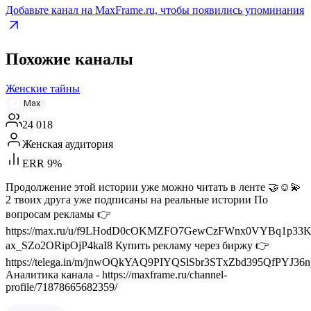
Добавьте канал на MaxFrame.ru, чтобы появились упоминания
Похожие каналы
Женские тайны
Max
24 018
Женская аудитория
ERR 9%
Продолжение этой истории уже можно читать в ленте 🤝☺️💫
2 твоих друга уже подписаны на реальные истории По
вопросам рекламы 👉
https://max.ru/u/f9LHodD0cOKMZFO7GewCzFWnx0VYBq1p33K
ax_SZo2ORipOjP4kaI8 Купить рекламу через биржу 👉
https://telega.in/m/jnwOQkYAQ9PIYQSlSbr3STxZbd395QfPYJ36n
Аналитика канала - https://maxframe.ru/channel-
profile/71878665682359/