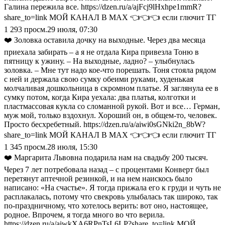
Галина пережила все. https://dzen.ru/a/ajFcj9lHxhpe1mmR?
share_to=link МОЙ КАНАЛ В МАХ 👈👈👈 если глючит ТГ
1 293
просм.
29 июля, 07:30
❤️ Золовка оставила дочку на выходные. Через два месяца
приехала забирать – а я не отдала Кира привезла Тоню в
пятницу к ужину. – На выходные, ладно? – улыбнулась
золовка. – Мне тут надо кое-что порешать. Тоня стояла рядом
с ней и держала свою сумку обеими руками, худенькая
молчаливая дошкольница в скромном платье. Я заглянула ее в
сумку потом, когда Кира уехала: два платья, колготки и
пластмассовая кукла со сломанной рукой. Вот и все… Герман,
муж мой, только вздохнул. Хороший он, в общем-то, человек.
Просто бесхребетный. https://dzen.ru/a/aiwi0sGNki2n_8bW?
share_to=link МОЙ КАНАЛ В МАХ 👈👈👈 если глючит ТГ
1 345
просм.
28 июля, 15:30
❤️ Маргарита Львовна подарила нам на свадьбу 200 тысяч.
Через 7 лет потребовала назад – с процентами Конверт был
перетянут аптечной резинкой, и на нем наискось было
написано: «На счастье». Я тогда прижала его к груди и чуть не
расплакалась, потому что свекровь улыбалась так широко, так
по-праздничному, что хотелось верить: вот оно, настоящее,
родное. Впрочем, я тогда много во что верила.
https://dzen.ru/a/aiwkXA6RPnTsL6LP?share_to=link МОЙ