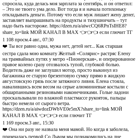
спросила, куда делась моя зарплата за сентябрь, и он ответил:
– Это не твоего ума дело. Вот тогда я и начала потихоньку
откладывать деньги. Потому что если муж лишает жену денег,
заставляет выпрашивать на продукты и тихушничать – тут
надо быть настороже. https://dzen.ru/a/aiwcCQ6RPnTsIHE8?
share_to=link МОЙ КАНАЛ В МАХ 👈👈👈 если глючит ТГ
1 108
просм.
4 авг., 07:30
❤️ Ты все равно одна, мужа нет, детей нет... Как старшая
сестра сдала мою комнату Желтый «Солярис» растряс Елену
на трамвайных путях у метро «Пионерская», и оперированное
правое колено сразу отозвалось тупой, глубокой болью.
Водитель даже не заглушил мотор, просто выкинул из
багажника ее старую брезентовую сумку прямо в жидкую
августовскую грязь после затяжного ливня. Елена стояла,
навалившись всем весом на серые алюминиевые костыли с
обшарпанными резиновыми наконечниками. Голые ладони
проскальзывали по влажной пластмассе рукояток, пальцы
быстро немели от сырого ветра.
https://dzen.ru/a/aiwdozDWbVE0e5mX?share_to=link МОЙ
КАНАЛ В МАХ 👈👈👈 если глючит ТГ
1 169
просм.
3 авг., 15:30
❤️ Она ни разу не назвала меня мамой. Но когда я заболела,
примчалась первой Со Львом мы познакомились на дне