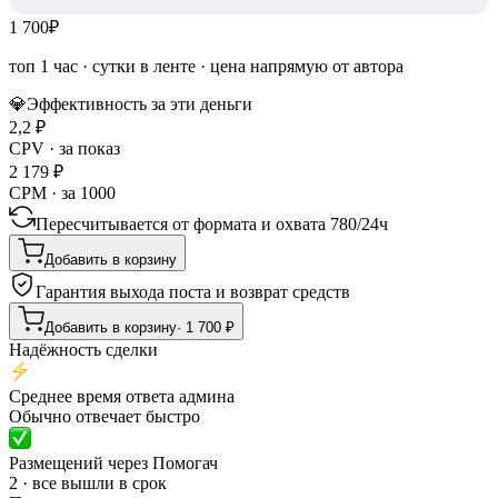
1 700
₽
топ 1 час
·
сутки в ленте
· цена напрямую от автора
💎
Эффективность за эти деньги
2,2
₽
CPV · за показ
2 179
₽
CPM · за 1000
Пересчитывается от формата и охвата
780
/
24ч
Добавить в корзину
Гарантия выхода поста и возврат средств
Добавить в корзину
·
1 700
₽
Надёжность сделки
Среднее время ответа админа
Обычно отвечает быстро
Размещений через Помогач
2 · все вышли в срок