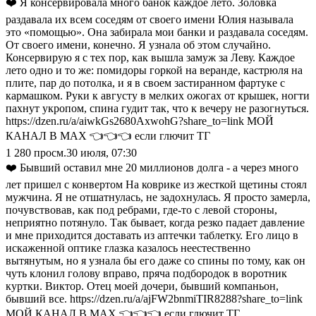
❤️ Я консервировала много банок каждое лето. Золовка
раздавала их всем соседям от своего имени Юлия называла
это «помощью». Она забирала мои банки и раздавала соседям.
От своего имени, конечно. Я узнала об этом случайно.
Консервирую я с тех пор, как вышла замуж за Леву. Каждое
лето одно и то же: помидоры горкой на веранде, кастрюля на
плите, пар до потолка, и я в своем застиранном фартуке с
кармашком. Руки к августу в мелких ожогах от крышек, ногти
пахнут укропом, спина гудит так, что к вечеру не разогнуться.
https://dzen.ru/a/aiwkGs2680AxwohG?share_to=link МОЙ
КАНАЛ В МАХ 👈👈👈 если глючит ТГ
1 280
просм.
30 июля, 07:30
❤️ Бывший оставил мне 20 миллионов долга - а через много
лет пришел с конвертом На коврике из жесткой щетины стоял
мужчина. Я не отшатнулась, не задохнулась. Я просто замерла,
почувствовав, как под ребрами, где-то с левой стороны,
неприятно потянуло. Так бывает, когда резко падает давление
и мне приходится доставать из аптечки таблетку. Его лицо в
искаженной оптике глазка казалось неестественно
вытянутым, но я узнала бы его даже со спины по тому, как он
чуть клонил голову вправо, пряча подбородок в воротник
куртки. Виктор. Отец моей дочери, бывший компаньон,
бывший все. https://dzen.ru/a/ajFW2bnmiTIR8288?share_to=link
МОЙ КАНАЛ В МАХ 👈👈👈 если глючит ТГ