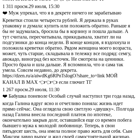
1 311
просм.
29 июля, 15:30
❤️ Муж упрекал, что я в декрете ничего не зарабатываю
Креветки стоили четыреста рублей. Я держала в руках
упаковку и думала: купить или положить обратно. Раньше я
бы не задумалась, бросила бы в корзину и пошла дальше. А
тут считала, пересчитывала, прикидывала, хватит ли на
подгузники до конца недели. В конце концов, я вздохнула и
положила креветки обратно. Рядом женщина моего возраста,
может, чуть старше, складывала в тележку все подряд: семгу,
авокадо, виноград без косточек. Не смотрела на ценники.
Просто брала и шла дальше. Я вспомнила, что и сама так
умела. Совсем недавно, до декрета.
https://dzen.ru/a/aiwdKg6RPnTsIogO?share_to=link МОЙ
КАНАЛ В МАХ 👈👈👈 если глючит ТГ
1 267
просм.
29 июля, 11:30
❤️ Бабушка поневоле Особый случай наступил три года назад,
когда Галина вдруг ясно и отчетливо поняла: жизнь идет
прямо сейчас. Она оглядела свою светлую «двушку». Полгода
назад Галина внесла последний платеж по ипотеке,
окончательно закрыв долг, оставшийся еще со времен побега
бывшего мужа к молодой любовнице. Теперь, в свои
пятьдесят шесть, она имела полное право жить для себя. Сын
Максим давно вырос и жил своей самостоятельной жизнью.