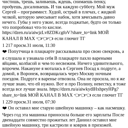
чистишь, трешь, заливаешь, ждешь, снимаешь пенку,
пробуешь, досаливаешь. И так каждую субботу. Мой муж
Сергей – программист. Худой, острый в плечах, с жидкой
челкой, которую зачесывает набок, хотя зачесывать давно
нечего. Губы у него узкие, всегда поджатые, будто он только
что попробовал что-то кислое.
https://dzen.ru/a/aiwjzLv8ZDKcgfoV?share_to=link МОЙ
КАНАЛ В МАХ 👈👈👈 если глючит ТГ
1 217
просм.
31 июля, 11:30
❤️ Попутчица в плацкарте рассказывала про свою свекровь, а
я слушала и узнавала себя В плацкарте пахло вареными
яйцами, колбасой и чем-то несвежим. Ничего удивительного,
впрочем. Накануне я моталась в Сергиев Посад к подруге, а
домой, в Воронеж, возвращалась через Москву ночным
поездом. Подруге я варенье отвозила. Она не просила, но я же
лучше знаю, что ей нужно. Вот и про Полину, невестку, я тоже
всегда все лучше знала. https://dzen.ru/a/aiwkydlHxhpeyHPg?
share_to=link МОЙ КАНАЛ В МАХ 👈👈👈 если глючит ТГ
1 229
просм.
31 июля, 07:30
❤️ Он оставил мне старую швейную машинку – как насмешку.
Через год эта машинка приносила больше его зарплаты После
двенадцати совместно прожитых лет Даниил оставил мне
швейную машинку, три кастрюли и коврик в прихожей.