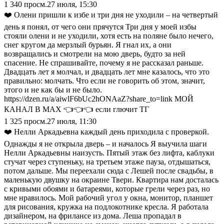
1 340
просм.
27 июля, 15:30
❤️ Олени пришли к избе и три дня не уходили – на четвертый
день я понял, от чего они прячутся Три дня у моей избы
стояли олени и не уходили, хотя есть на поляне было нечего,
снег кругом да мерзлый бурьян. Я гнал их, а они
возвращались и смотрели на мою дверь, будто за ней
спасение. Не спрашивайте, почему я не рассказал раньше.
Двадцать лет я молчал, и двадцать лет мне казалось, что это
правильно: молчать. Что если не говорить об этом, значит,
этого и не как бы и не было.
https://dzen.ru/a/aiwlF6bUc2hONAaZ?share_to=link МОЙ
КАНАЛ В МАХ 👈👈👈 если глючит ТГ
1 325
просм.
27 июля, 11:30
❤️ Нелли Аркадьевна каждый день приходила с проверкой.
Однажды я не открыла дверь – и началось Я выучила шаги
Нелли Аркадьевны наизусть. Пятый этаж без лифта, каблуки
стучат через ступеньку, на третьем этаже пауза, отдышаться,
потом дальше. Мы переехали сюда с Лешей после свадьбы, в
маленькую двушку на окраине Твери. Квартира нам досталась
с кривыми обоями и батареями, которые грели через раз, но
мне нравилось. Мой рабочий угол у окна, монитор, планшет
для рисования, кружка на подлокотнике кресла. Я работала
дизайнером, на фрилансе из дома. Леша пропадал в