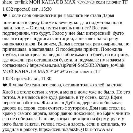
share_to=link МОЙ КАНАЛ В МАХ 👈👈👈 если глючит ТГ
1 032
просм.
6 авг., 15:30
❤️ После слов одноклссницы я молчать не стала Дарья
позвонила в среду ближе к вечеру, когда я подметала пол в
павильоне. – Стелла, ну ты идешь или нет? Все уже
подтвердили, что будут. Голос у нее был интересный, будто
она агитирует подписать петицию, а не зовет на встречу
одноклассников. Впрочем, Дарья всегда так разговаривала, не
приглашала, а заставляла. Я пообещала прийти. Положила
трубку, посмотрела на ведро с обрезками стеблей, на витрину,
где лежали три оставшихся букета, и подумала: ну и зачем я
согласилась? https://dzen.ru/a/aipPui9f-SoCS3R3?share_to=link
МОЙ КАНАЛ В МАХ 👈👈👈 если глючит ТГ
1 023
просм.
6 авг., 11:30
❤️ Я ушла без единого слова, оставив только хлеб на столе
Хлеб на столе остыл к утру, а меня в доме уже не было. Но это
потом. А началось все куда раньше, в ту осень, когда Ефим
перестал работать. Жили мы в Дубках, деревня небольшая,
дворов на сорок, если считать с хуторами. Дом наш стоял на
краю у самого оврага, забор давно покосился, но Ефим чинить
его не собирался. Раньше, когда еще ходил на ферму, руки у
него были заняты, голова тоже, а злость, если и копилась, то
уходила в работу. https://dzen.ru/a/aiZ8QTburFYiwAS3?