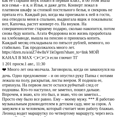
как ее старший внук пошел в первый класс, и об этом знала
вся семья – и я, и Илья, и даже дети. Конверт лежал в
платяном шкафу за стопкой постельного белья, и свекровь не
прятала его. Каждый раз, когда мы приезжали к ней в гости,
она отводила меня в спальню, выдвигала ящик и показывала:
вот, Капочка, растет конверт-то. На внуков. На
совершеннолетие старшему подарю, сколько накопится, потом
снова буду копить. Агата Федоровна всю жизнь проработала
на хлебозаводе, вышла на пенсию и принялась копить.
Каждый месяц откладывала по пятьсот рублей, немного, но
стабильно. Так продолжалось много лет.
https://dzen.ru/a/aiZ74wlluV1kOgem?share_to=link МОЙ
КАНАЛ В МАХ 👈👈👈 если глючит ТГ
1 201
просм.
1 авг., 11:30
❤️ Много лет она молчала. Заговорила, когда он замахнулся на
дочь. Одно предложение – и он опустил руку Папка с нотами
лежала на полу, раскрытая, листы веером. Я подняла ее,
отряхнула. На первом листе остался рубчатый след от
подошвы. Кто-то наступил, не заметил, пошел дальше.
Впрочем, я знаю, кто это был, и знаю, что он заметил...
Просто ему было все равно. Ему – моему мужу. *** Я работаю
музыкальным руководителем в детском саду, мне за сорок. А
замужем я за человеком, который считает мою работу блажью.
Леонид водит маршрутку по четвертому маршруту, через весь