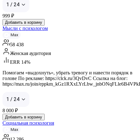
1 / 24
999
₽
Добавить в корзину
Мысли с психологом
Max
58 438
Женская аудитория
ERR 14%
Помогаем «выдохнуть», убрать тревогу и навести порядок в
голове По рекламе: https://clck.ru/3QvDvC Ссылка на блог:
https://max.ru/join/eppkm_kGz1RXxLYrLbw_jnbONqFLle6B4VP
1 / 24
8 000
₽
Добавить в корзину
Социальная психология
Max
12 286