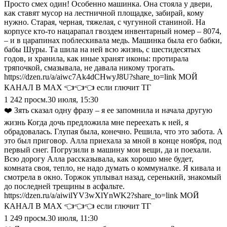
Просто смех один! Особенно машинка. Она стояла у двери,
как ставят мусор на лестничной площадке, забирай, кому
нужно. Старая, черная, тяжелая, с чугунной станиной. На
корпусе кто-то нацарапал гвоздем инвентарный номер – 8074,
– и в царапинах поблескивала медь. Машинка была его бабки,
бабы Шуры. Та шила на ней всю жизнь, с шестидесятых
годов, и хранила, как иные хранят иконы: протирала
тряпочкой, смазывала, не давала никому трогать.
https://dzen.ru/a/aiwc7Ak4dCHwyJ8U?share_to=link МОЙ
КАНАЛ В МАХ 👈👈👈 если глючит ТГ
1 242
просм.
30 июля, 15:30
❤️ Зять сказал одну фразу – я ее запомнила и начала другую
жизнь Когда дочь предложила мне переехать к ней, я
обрадовалась. Глупая была, конечно. Решила, что это забота. А
это был приговор. Алла приехала за мной в конце ноября, под
первый снег. Погрузили в машину мои вещи, да и поехали.
Всю дорогу Алла рассказывала, как хорошо мне будет,
комната своя, тепло, не надо думать о коммуналке. Я кивала и
смотрела в окно. Торжок уплывал назад, серенький, знакомый
до последней трещины в асфальте.
https://dzen.ru/a/aiwilYV3wXlYnWK2?share_to=link МОЙ
КАНАЛ В МАХ 👈👈👈 если глючит ТГ
1 249
просм.
30 июля, 11:30