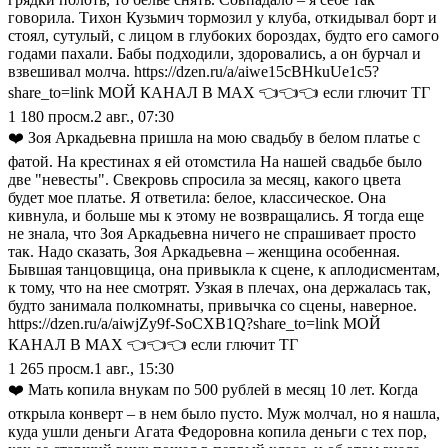
говорила. Тихон Кузьмич тормозил у клуба, откидывал борт и
стоял, сутулый, с лицом в глубоких бороздах, будто его самого
годами пахали. Бабы подходили, здоровались, а он бурчал и
взвешивал молча. https://dzen.ru/a/aiwe15cBHkuUe1c5?
share_to=link МОЙ КАНАЛ В МАХ 👈👈👈 если глючит ТГ
1 180
просм.
2 авг., 07:30
❤️ Зоя Аркадьевна пришла на мою свадьбу в белом платье с
фатой. На крестинах я ей отомстила На нашей свадьбе было
две "невесты". Свекровь спросила за месяц, какого цвета
будет мое платье. Я ответила: белое, классическое. Она
кивнула, и больше мы к этому не возвращались. Я тогда еще
не знала, что Зоя Аркадьевна ничего не спрашивает просто
так. Надо сказать, Зоя Аркадьевна – женщина особенная.
Бывшая танцовщица, она привыкла к сцене, к аплодисментам,
к тому, что на нее смотрят. Узкая в плечах, она держалась так,
будто занимала полкомнаты, привычка со сцены, наверное.
https://dzen.ru/a/aiwjZy9f-SoCXB1Q?share_to=link МОЙ
КАНАЛ В МАХ 👈👈👈 если глючит ТГ
1 265
просм.
1 авг., 15:30
❤️ Мать копила внукам по 500 рублей в месяц 10 лет. Когда
открыла конверт – в нем было пусто. Муж молчал, но я нашла,
куда ушли деньги Агата Федоровна копила деньги с тех пор,