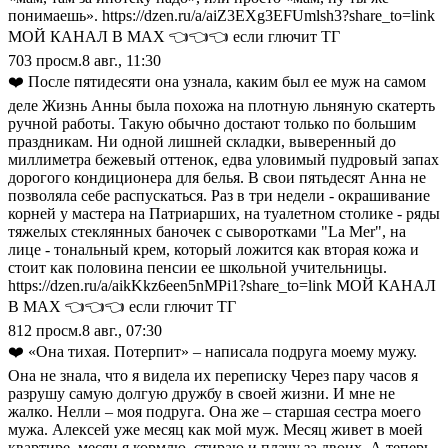
понимаешь». https://dzen.ru/a/aiZ3EXg3EFUmlsh3?share_to=link
МОЙ КАНАЛ В МАХ 👈👈👈 если глючит ТГ
703
просм.
8 авг., 11:30
❤️ После пятидесяти она узнала, каким был ее муж на самом
деле Жизнь Анны была похожа на плотную льняную скатерть
ручной работы. Такую обычно достают только по большим
праздникам. Ни одной лишней складки, выверенный до
миллиметра бежевый оттенок, едва уловимый пудровый запах
дорогого кондиционера для белья. В свои пятьдесят Анна не
позволяла себе распускаться. Раз в три недели - окрашивание
корней у мастера на Патриарших, на туалетном столике - ряды
тяжелых стеклянных баночек с сыворотками "La Mer", на
лице - тональный крем, который ложится как вторая кожа и
стоит как половина пенсии ее школьной учительницы.
https://dzen.ru/a/aikKkz6een5nMPi1?share_to=link МОЙ КАНАЛ
В МАХ 👈👈👈 если глючит ТГ
812
просм.
8 авг., 07:30
❤️ «Она тихая. Потерпит» – написала подруга моему мужу.
Она не знала, что я видела их переписку Через пару часов я
разрушу самую долгую дружбу в своей жизни. И мне не
жалко. Нелли – моя подруга. Она же – старшая сестра моего
мужа. Алексей уже месяц как мой муж. Месяц живет в моей
квартире, месяц я кормлю, стираю и плачу за двоих. А теперь