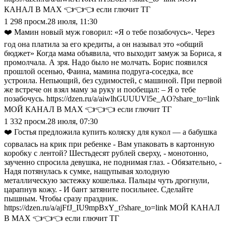
КАНАЛ В МАХ 👈👈👈 если глючит ТГ
1 298
просм.
28 июля, 11:30
❤️ Мамин новый муж говорил: «Я о тебе позабочусь». Через
год она платила за его кредиты, а он называл это «общий
бюджет» Когда мама объявила, что выходит замуж за Бориса, я
промолчала. А зря. Надо было не молчать. Борис появился
прошлой осенью, Фаина, мамина подруга-соседка, все
устроила. Непьющий, без судимостей, с машиной. При первой
же встрече он взял маму за руку и пообещал: – Я о тебе
позабочусь. https://dzen.ru/a/aiwlhGUUUVl5e_AO?share_to=link
МОЙ КАНАЛ В МАХ 👈👈👈 если глючит ТГ
1 332
просм.
28 июля, 07:30
❤️ Гостья предложила купить коляску для кукол — а бабушка
сорвалась на крик при ребенке - Вам упаковать в картонную
коробку с лентой? Шестьдесят рублей сверху, - монотонно,
заученно спросила девушка, не поднимая глаз. - Обязательно, -
Надя потянулась к сумке, нащупывая холодную
металлическую застежку кошелька. Пальцы чуть дрогнули,
царапнув кожу. - И бант затяните посильнее. Сделайте
пышным. Чтобы сразу праздник.
https://dzen.ru/a/ajFfJ_IU9mpBxY_t?share_to=link МОЙ КАНАЛ
В МАХ 👈👈👈 если глючит ТГ