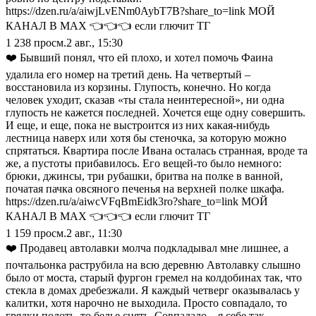
https://dzen.ru/a/aiwjLvENm0AybT7B?share_to=link МОЙ
КАНАЛ В МАХ 👈👈👈 если глючит ТГ
1 238
просм.
2 авг., 15:30
❤️ Бывший понял, что ей плохо, и хотел помочь Фаина
удалила его номер на третий день. На четвертый –
восстановила из корзины. Глупость, конечно. Но когда
человек уходит, сказав «ты стала неинтересной», ни одна
глупость не кажется последней. Хочется еще одну совершить.
И еще, и еще, пока не выстроится из них какая-нибудь
лестница наверх или хотя бы стеночка, за которую можно
спрятаться. Квартира после Ивана осталась странная, вроде та
же, а пустоты прибавилось. Его вещей-то было немного:
брюки, джинсы, три рубашки, бритва на полке в ванной,
початая пачка овсяного печенья на верхней полке шкафа.
https://dzen.ru/a/aiwcVFqBmEidk3ro?share_to=link МОЙ
КАНАЛ В МАХ 👈👈👈 если глючит ТГ
1 159
просм.
2 авг., 11:30
❤️ Продавец автолавки молча подкладывал мне лишнее, а
почтальонка раструбила на всю деревню Автолавку слышно
было от моста, старый фургон гремел на колдобинах так, что
стекла в домах дребезжали. Я каждый четверг оказывалась у
калитки, хотя нарочно не выходила. Просто совпадало, то
грядки полоть, то белье снять. Совпадало – я себе так