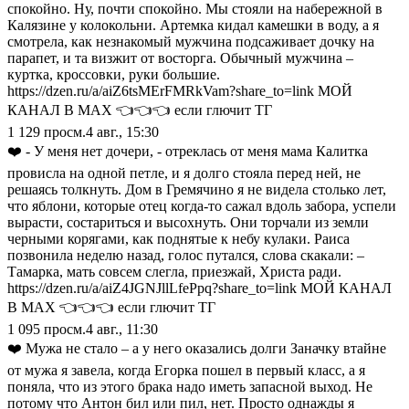
спокойно. Ну, почти спокойно. Мы стояли на набережной в
Калязине у колокольни. Артемка кидал камешки в воду, а я
смотрела, как незнакомый мужчина подсаживает дочку на
парапет, и та визжит от восторга. Обычный мужчина –
куртка, кроссовки, руки большие.
https://dzen.ru/a/aiZ6tsMErFMRkVam?share_to=link МОЙ
КАНАЛ В МАХ 👈👈👈 если глючит ТГ
1 129
просм.
4 авг., 15:30
❤️ - У меня нет дочери, - отреклась от меня мама Калитка
провисла на одной петле, и я долго стояла перед ней, не
решаясь толкнуть. Дом в Гремячино я не видела столько лет,
что яблони, которые отец когда-то сажал вдоль забора, успели
вырасти, состариться и высохнуть. Они торчали из земли
черными корягами, как поднятые к небу кулаки. Раиса
позвонила неделю назад, голос путался, слова скакали: –
Тамарка, мать совсем слегла, приезжай, Христа ради.
https://dzen.ru/a/aiZ4JGNJllLfePpq?share_to=link МОЙ КАНАЛ
В МАХ 👈👈👈 если глючит ТГ
1 095
просм.
4 авг., 11:30
❤️ Мужа не стало – а у него оказались долги Заначку втайне
от мужа я завела, когда Егорка пошел в первый класс, а я
поняла, что из этого брака надо иметь запасной выход. Не
потому что Антон бил или пил, нет. Просто однажды я