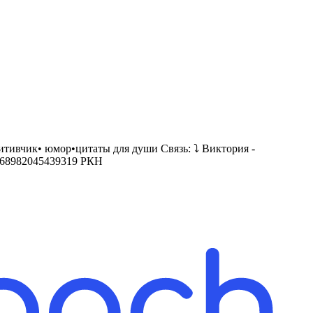
тивчик• юмор•цитаты для души Связь: ⤵️ Виктория -
ile/68982045439319 РКН