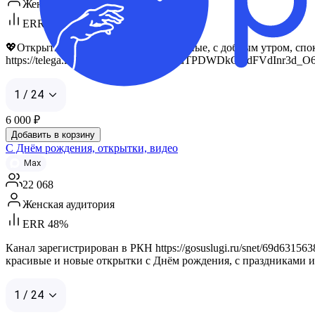
Женская аудитория
ERR 26%
💖Открытки, поздравления, праздничные, с добрым утром, споко
https://telega.in/m/dC4m_UCdC73DEtuTPDWDkQRdFVdInr3d_
1 / 24
6 000
₽
Добавить в корзину
С Днём рождения, открытки, видео
Max
22 068
Женская аудитория
ERR 48%
Канал зарегистрирован в РКН https://gosuslugi.ru/snet/69d631
красивые и новые открытки с Днём рождения, с праздниками и
1 / 24