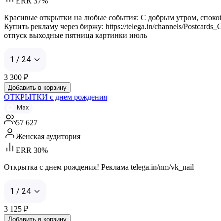
ERR 37%
Красивые открытки на любые события: С добрым утром, спокой
Купить рекламу через биржу: https://telega.in/channels/Postcard
отпуск выходные пятница картинки июль
1 / 24
3 300
₽
Добавить в корзину
ОТКРЫТКИ с днем рождения
Max
57 627
Женская аудитория
ERR 30%
Открытка с днем рождения! Реклама telega.in/nm/vk_nail
1 / 24
3 125
₽
Добавить в корзину