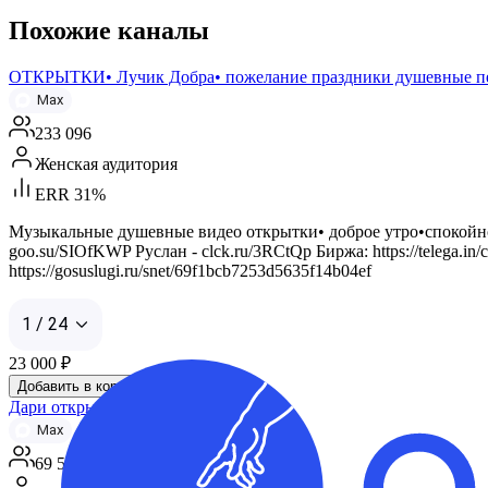
Похожие каналы
ОТКРЫТКИ• Лучик Добра• пожелание праздники душевные п
Max
233 096
Женская аудитория
ERR 31%
Музыкальные душевные видео открытки• доброе утро•спокойно
goo.su/SIOfKWP Руслан - clck.ru/3RCtQp Биржа: https://telega.in
https://gosuslugi.ru/snet/69f1bcb7253d5635f14b04ef
1 / 24
23 000
₽
Добавить в корзину
Дари открытки
Max
69 500