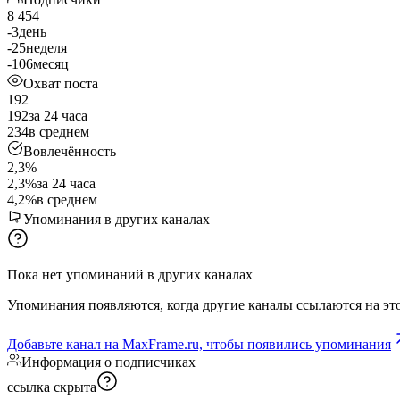
8 454
-3
день
-25
неделя
-106
месяц
Охват поста
192
192
за 24 часа
234
в среднем
Вовлечённость
2,3%
2,3%
за 24 часа
4,2%
в среднем
Упоминания в других каналах
Пока нет упоминаний в других каналах
Упоминания появляются, когда другие каналы ссылаются на это
Добавьте канал на MaxFrame.ru, чтобы появились упоминания
Информация о подписчиках
ссылка скрыта