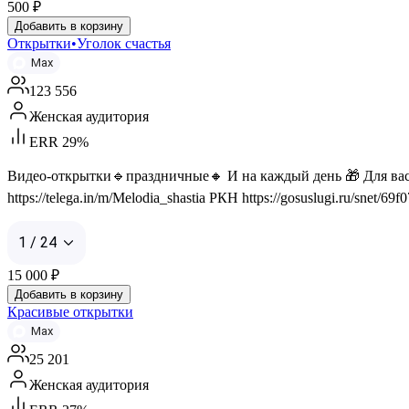
500
₽
Добавить в корзину
Открытки•Уголок счастья
Max
123 556
Женская аудитория
ERR 29%
Видео-открытки🔹праздничные🔸 И на каждый день 🎁 Для вас и
https://telega.in/m/Melodia_shastia РКН https://gosuslugi.ru/snet/
1 / 24
15 000
₽
Добавить в корзину
Красивые открытки
Max
25 201
Женская аудитория