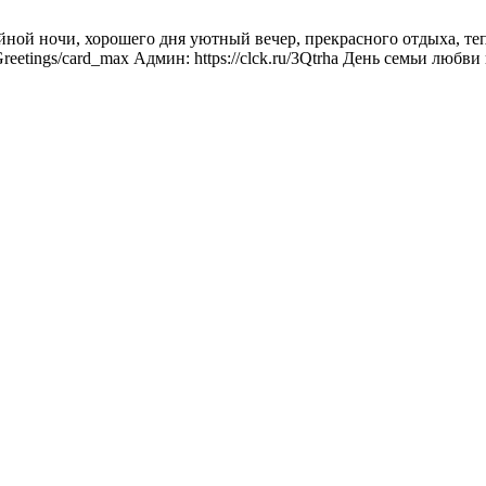
ной ночи, хорошего дня уютный вечер, прекрасного отдыха, те
s_Greetings/card_max Админ: https://clck.ru/3Qtrha День семьи лю