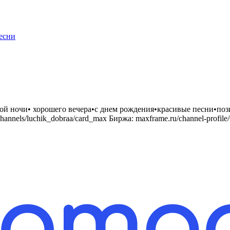
есни
й ночи• хорошего вечера•с днем рождения•красивые песни•пози
/channels/luchik_dobraa/card_max Биржа: maxframe.ru/channel-prof