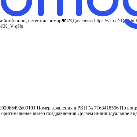
йной ночи, весенние, юмор💖 💌Для связи https://vk.cc/cQiA0u 
O6CK_V-qHs
5638020b6492a09101 Номер заявления в РКН № 7163418596 По вопро
 оригинальные видео поздравления! Делаем индивидуальное виде