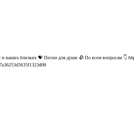
 ваших близких 💝 Песни для души 🥀 По всем вопросам 👇 http
69f07a36253d5635f1323d08