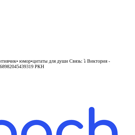
тивчик• юмор•цитаты для души Связь: ⤵️ Виктория -
ile/68982045439319 РКН