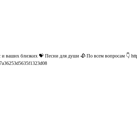
 ваших близких 💝 Песни для души 🥀 По всем вопросам 👇 http
69f07a36253d5635f1323d08