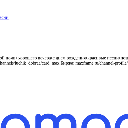
есни
й ночи• хорошего вечера•с днем рождения•красивые песни•пози
/channels/luchik_dobraa/card_max Биржа: maxframe.ru/channel-prof