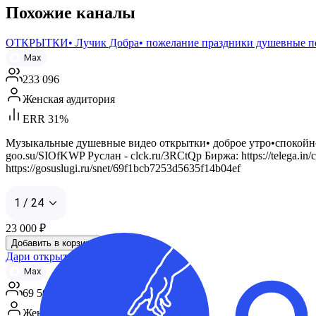
Похожие каналы
ОТКРЫТКИ• Лучик Добра• пожелание праздники душевные п
Max
233 096
Женская аудитория
ERR 31%
Музыкальные душевные видео открытки• доброе утро•спокойно
goo.su/SIOfKWP Руслан - clck.ru/3RCtQp Биржа: https://telega.in
https://gosuslugi.ru/snet/69f1bcb7253d5635f14b04ef
1 / 24
23 000
₽
Добавить в корзину
Дари открытки
Max
69 500
Женская аудитория