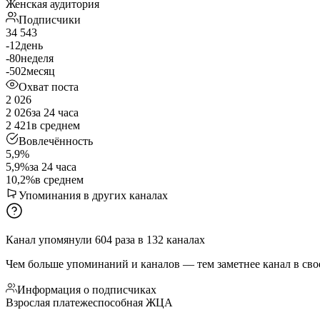
Женская аудитория
Подписчики
34 543
-12
день
-80
неделя
-502
месяц
Охват поста
2 026
2 026
за 24 часа
2 421
в среднем
Вовлечённость
5,9%
5,9%
за 24 часа
10,2%
в среднем
Упоминания в других каналах
Канал упомянули
604
раза
в
132
каналах
Чем больше упоминаний и каналов — тем заметнее канал в сво
Информация о подписчиках
Взрослая платежеспособная ЖЦА