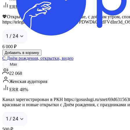
ERR 26%
💖Открытки, поздравления, праздничные, с добрым утром, споко
https://telega.in/m/dC4m_UCdC73DEtuTPDWDkQRdFVdInr3d_
1 / 24
6 000
₽
Добавить в корзину
С Днём рождения, открытки, видео
Max
22 068
Женская аудитория
ERR 48%
Канал зарегистрирован в РКН https://gosuslugi.ru/snet/69d631
красивые и новые открытки с Днём рождения, с праздниками и
1 / 24
500
₽