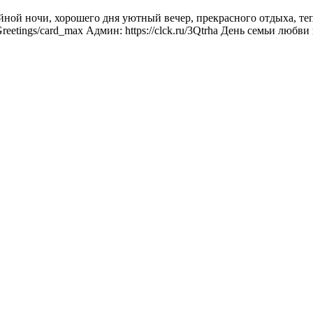
ной ночи, хорошего дня уютный вечер, прекрасного отдыха, те
s_Greetings/card_max Админ: https://clck.ru/3Qtrha День семьи лю