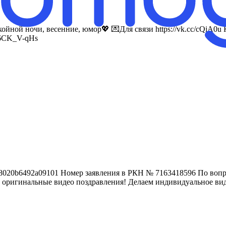
йной ночи, весенние, юмор💖 💌Для связи https://vk.cc/cQiA0u 
O6CK_V-qHs
5638020b6492a09101 Номер заявления в РКН № 7163418596 По вопро
 оригинальные видео поздравления! Делаем индивидуальное виде