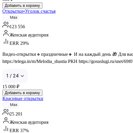
Добавить в корзину
Открытки•Уголок счастья
Max
123 556
Женская аудитория
ERR 29%
Видео-открытки🔹праздничные🔸 И на каждый день 🎁 Для вас и
https://telega.in/m/Melodia_shastia РКН https://gosuslugi.ru/snet/
1 / 24
15 000
₽
Добавить в корзину
Красивые открытки
Max
25 201
Женская аудитория
ERR 37%