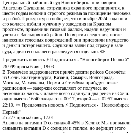
Центральный районный суд Новосибирска приговорил
Анатолия Саушкина, сотрудника охранного предприятия, к
шести годам колонии строгого режима за похищение человека
и разбой. Прокуратура сообщает, что в ноябре 2024 года он и
его коллега избили мужчину у заведения на Красном
проспекте, применили газовый баллон, надели наручники и
увезли в Заельцовский район. По версии следствия, после
нанесения телесных повреждений они присвоили имущество
и деньги потерпевшего. Саушкина взяли под стражу в зале
суда, а дело его коллеги расследуется отдельно. ✏️
Предложить новость ⚡ Подписаться - "Новосибирск Первый"
26 999
просм.
6 авг., 18:03
В Толмачёво задерживается прилёт десяти рейсов Самолёты
из Сочи, Екатеринбурга, Казани, Самары, Волгограда,
Москвы, Махачкалы, Перми и Стамбула прибудут позже
расписания — задержки составляют от получаса до
нескольких часов. Сильнее всего сдвинули два рейса из Сочи:
один вместо 16:40 ожидают в 00:17, второй — в 02:57 вместо
22:10. ✏️ Предложить новость ⚡ Подписаться - "Новосибирск
Первый"
25 277
просм.
6 авг., 17:01
Анализ на витамин D со скидкой 45% в Хеликс Мы привыкли
связывать витамин D с солнцем и теплом, но дефицит этого