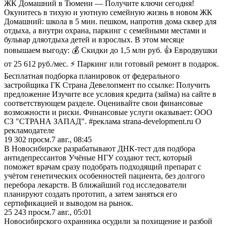
ЖК Домашний в Тюмени — Получите ключи сегодня!
Окунитесь в тихую и уютную семейную жизнь в новом ЖК
Домашний: школа в 5 мин. пешком, напротив дома сквер для
отдыха, а внутри охрана, паркинг с семейными местами и
бульвар дляотдыха детей и взрослых. В этом месяце
повышаем выгоду: 💰 Скидки до 1,5 млн руб. 👍 Евродвушки
от 25 612 руб./мес. ⚡ Паркинг или готовый ремонт в подарок.
Бесплатная подборка планировок от федерального
застройщика ГК Страна Девелопмент по ссылке: Получить
предложение Изучите все условия кредита (займа) на сайте в
соответствующем разделе. Оценивайте свои финансовые
возможности и риски. Финансовые услуги оказывает: ООО
СЗ "СТРАНА ЗАПАД". #реклама strana-development.ru О
рекламодателе
19 302
просм.
7 авг., 08:45
В Новосибирске разрабатывают ДНК-тест для подбора
антидепрессантов Учёные НГУ создают тест, который
поможет врачам сразу подобрать подходящий препарат с
учётом генетических особенностей пациента, без долгого
перебора лекарств. В ближайший год исследователи
планируют создать прототип, а затем заняться его
сертификацией и выводом на рынок.
25 243
просм.
7 авг., 05:01
Новосибирского охранника осудили за похищение и разбой