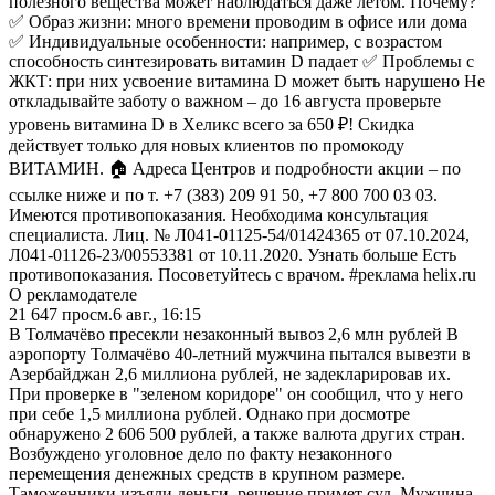
полезного вещества может наблюдаться даже летом. Почему?
✅ Образ жизни: много времени проводим в офисе или дома
✅ Индивидуальные особенности: например, с возрастом
способность синтезировать витамин D падает ✅ Проблемы с
ЖКТ: при них усвоение витамина D может быть нарушено Не
откладывайте заботу о важном – до 16 августа проверьте
уровень витамина D в Хеликс всего за 650 ₽! Скидка
действует только для новых клиентов по промокоду
ВИТАМИН. 🏠 Адреса Центров и подробности акции – по
ссылке ниже и по т. +7 (383) 209 91 50, +7 800 700 03 03.
Имеются противопоказания. Необходима консультация
специалиста. Лиц. № Л041-01125-54/01424365 от 07.10.2024,
Л041-01126-23/00553381 от 10.11.2020. Узнать больше Есть
противопоказания. Посоветуйтесь с врачом. #реклама helix.ru
О рекламодателе
21 647
просм.
6 авг., 16:15
В Толмачёво пресекли незаконный вывоз 2,6 млн рублей В
аэропорту Толмачёво 40-летний мужчина пытался вывезти в
Азербайджан 2,6 миллиона рублей, не задекларировав их.
При проверке в "зеленом коридоре" он сообщил, что у него
при себе 1,5 миллиона рублей. Однако при досмотре
обнаружено 2 606 500 рублей, а также валюта других стран.
Возбуждено уголовное дело по факту незаконного
перемещения денежных средств в крупном размере.
Таможенники изъяли деньги, решение примет суд. Мужчина