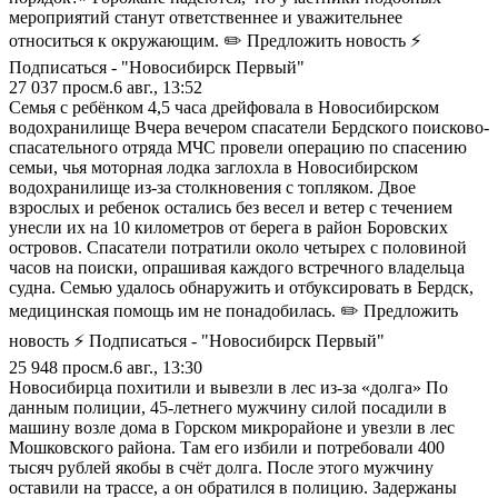
мероприятий станут ответственнее и уважительнее
относиться к окружающим. ✏️ Предложить новость ⚡
Подписаться - "Новосибирск Первый"
27 037
просм.
6 авг., 13:52
Семья с ребёнком 4,5 часа дрейфовала в Новосибирском
водохранилище Вчера вечером спасатели Бердского поисково-
спасательного отряда МЧС провели операцию по спасению
семьи, чья моторная лодка заглохла в Новосибирском
водохранилище из-за столкновения с топляком. Двое
взрослых и ребенок остались без весел и ветер с течением
унесли их на 10 километров от берега в район Боровских
островов. Спасатели потратили около четырех с половиной
часов на поиски, опрашивая каждого встречного владельца
судна. Семью удалось обнаружить и отбуксировать в Бердск,
медицинская помощь им не понадобилась. ✏️ Предложить
новость ⚡ Подписаться - "Новосибирск Первый"
25 948
просм.
6 авг., 13:30
Новосибирца похитили и вывезли в лес из-за «долга» По
данным полиции, 45-летнего мужчину силой посадили в
машину возле дома в Горском микрорайоне и увезли в лес
Мошковского района. Там его избили и потребовали 400
тысяч рублей якобы в счёт долга. После этого мужчину
оставили на трассе, а он обратился в полицию. Задержаны