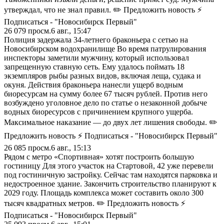
утверждал, что не знал правил. ✏️ Предложить новость ⚡
Подписаться - "Новосибирск Первый"
26 079
просм.
6 авг., 15:47
Полиция задержала 34-летнего браконьера с сетью на
Новосибирском водохранилище Во время патрулирования
инспекторы заметили мужчину, который использовал
запрещенную ставную сеть. Ему удалось поймать 18
экземпляров рыбы разных видов, включая леща, судака и
окуня. Действия браконьера нанесли ущерб водным
биоресурсам на сумму более 67 тысяч рублей. Против него
возбуждено уголовное дело по статье о незаконной добыче
водных биоресурсов с причинением крупного ущерба.
Максимальное наказание — до двух лет лишения свободы. ✏️
Предложить новость ⚡ Подписаться - "Новосибирск Первый"
26 085
просм.
6 авг., 15:13
Рядом с метро «Спортивная» хотят построить большую
гостиницу Для этого участок на Стартовой, 42 уже перевели
под гостиничную застройку. Сейчас там находятся парковка и
недостроенное здание. Закончить строительство планируют к
2029 году. Площадь комплекса может составить около 300
тысяч квадратных метров. ✏️ Предложить новость ⚡
Подписаться - "Новосибирск Первый"