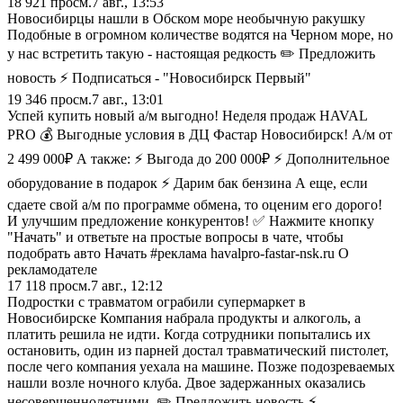
18 921
просм.
7 авг., 13:53
Новосибирцы нашли в Обском море необычную ракушку
Подобные в огромном количестве водятся на Черном море, но
у нас встретить такую - настоящая редкость ✏️ Предложить
новость ⚡ Подписаться - "Новосибирск Первый"
19 346
просм.
7 авг., 13:01
Успей купить новый а/м выгодно! Неделя продаж HAVAL
PRO 💰 Выгодные условия в ДЦ Фастар Новосибирск! А/м от
2 499 000₽ А также: ⚡ Выгода до 200 000₽ ⚡ Дополнительное
оборудование в подарок ⚡ Дарим бак бензина А еще, если
сдаете свой а/м по программе обмена, то оценим его дорого!
И улучшим предложение конкурентов! ✅ Нажмите кнопку
"Начать" и ответьте на простые вопросы в чате, чтобы
подобрать авто Начать #реклама havalpro-fastar-nsk.ru О
рекламодателе
17 118
просм.
7 авг., 12:12
Подростки с травматом ограбили супермаркет в
Новосибирске Компания набрала продукты и алкоголь, а
платить решила не идти. Когда сотрудники попытались их
остановить, один из парней достал травматический пистолет,
после чего компания уехала на машине. Позже подозреваемых
нашли возле ночного клуба. Двое задержанных оказались
несовершеннолетними. ✏️ Предложить новость ⚡