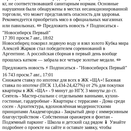
кг, не соответствовавшей санитарным нормам. Основные
нарушения были обнаружены в местах несанкционированной
торговли, что может представлять опасность для здоровья.
Рекомендуется приобретать мясо в официальных магазинах
или павильонах. ✏️ Предложить новость ⚡ Подписаться -
"Новосибирск Первый"
17 391
просм.
7 авг., 18:02
Новосибирец покорил ледяную воду и взял золото Кубка мира
Алексей Жарков стал победителем соревнований в
Аргентине. А российская сборная в первый день вообще
прошлась катком — забрала все четыре золотые медали. ✏️
Предложить новость ⚡ Подписаться - "Новосибирск Первый"
16 743
просм.
7 авг., 17:01
Снижаем ставку по ипотеке для всех в ЖК «ЩА»! Базовая
ставка по ипотеке (ПСК 13,434-24,427%) от 2% для покупки
квартиры в ЖК «ЩА» - 9 минут до НГУ, 3 минуты до ст.
Сеятель - Мастер-спальни с отдельными ванными, кухни-
гостиные, гардеробные - Квартиры с террасами - Дома среди
сосен - Архитектура, вдохновлённая модернистскими
принципами Академгородка - Закрытый двор с иммерсивным
благоустройством - Собственная оранжерея и фонтан -
Подземный паркинг - Школа и детский сад рядом 📱 Узнайте
подробнее о проекте на сайте и оставьте заявку, чтобы