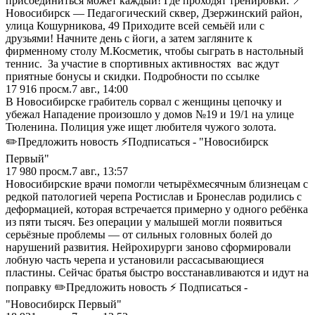
присоединиться может каждый! Где проходят тренировки: 📍
Новосибирск — Педагогический сквер, Дзержинский район,
улица Кошурникова, 49 Приходите всей семьёй или с
друзьями! Начните день с йоги, а затем загляните к
фирменному столу М.Косметик, чтобы сыграть в настольный
теннис. За участие в спортивных активностях вас ждут
приятные бонусы и скидки. Подробности по ссылке
17 916
просм.
7 авг., 14:00
В Новосибирске грабитель сорвал с женщины цепочку и
убежал Нападение произошло у домов №19 и 19/1 на улице
Тюленина. Полиция уже ищет любителя чужого золота.
✏️Предложить новость ⚡Подписаться - "Новосибирск
Первый"
17 980
просм.
7 авг., 13:57
Новосибирские врачи помогли четырёхмесячным близнецам с
редкой патологией черепа Ростислав и Бронеслав родились с
деформацией, которая встречается примерно у одного ребёнка
из пяти тысяч. Без операции у малышей могли появиться
серьёзные проблемы — от сильных головных болей до
нарушений развития. Нейрохирурги заново сформировали
лобную часть черепа и установили рассасывающиеся
пластины. Сейчас братья быстро восстанавливаются и идут на
поправку ✏️Предложить новость ⚡ Подписаться -
"Новосибирск Первый"