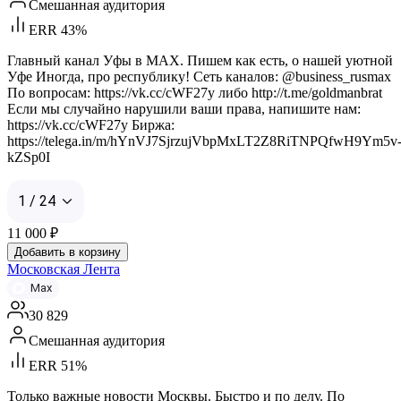
Смешанная аудитория
ERR 43%
Главный канал Уфы в MAX. Пишем как есть, о нашей уютной
Уфе Иногда, про республику! Сеть каналов: @business_rusmax
По вопросам: https://vk.cc/cWF27y либо http://t.me/goldmanbrat
Если мы случайно нарушили ваши права, напишите нам:
https://vk.cc/cWF27y Биржа:
https://telega.in/m/hYnVJ7SjrzujVbpMxLT2Z8RiTNPQfwH9Ym5v
kZSp0I
1 / 24
11 000
₽
Добавить в корзину
Московская Лента
Max
30 829
Смешанная аудитория
ERR 51%
Только важные новости Москвы. Быстро и по делу. По