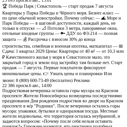
25 093
просм.
6 авг., 15:01
🏆 Победа Парк | Севастополь — старт продаж 7 августа
Квартиры у Парка Победы и Чёрного моря. Бизнес-класс —
по цене обычной новостройки. Почему сейчас: — 🌊 Море и
Парк Победы — в шаговой доступности, каждый день, не
только в отпуске — 📐 Потолки 3 метра, панорамные окна,
отельные входные группы — 🔑 ДДУ по ФЗ-214 — полная
защита — 💰 Рассрочка с взносом 30% до конца
строительства, семейная и военная ипотека, маткапитал — 📅
Сдача: 1 квартал 2029 Цены: Квартиры от 40 м² — от 10,3 млн
₽ Качественного жилья у моря в Севастополе мало, это
закрытый город и земли под застройку там больше нет. Старт
продаж — 7 августа. Первые покупатели фиксируют
минимальные цены. 👉 Узнать цены и планировки Или
звони: 8 (800) 600-73-49 (бесплатно) Реклама
22 386
просм.
6 авг., 14:00
Подростковая вечеринка оставила горы мусора на Красном
проспекте Жители Новосибирска возмущены последствиями
празднования Дня рождения подростков во дворе на Красном
проспекте в м/р "Родники". После вечеринки остались горы
мусора: упаковки, бутылки и одноразовая посуда. Местные
жители недовольны, что территория осталась неубранной, и
задаются вопросом: «Почему после себя нельзя оставить
порядок?» Горожане надеются, что участники подобных