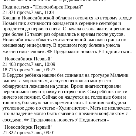
Подписаться - "Новосибирск Первый"
21 371
просм.
7 авг., 11:01
Клещи в Новосибирской области готовятся ко второму заходу
Новый пик активности ожидается в середине сентября и
продлится до первого снега. С начала сезона жители региона
уже более 15 тысяч раз обращались к врачам после укусов.
Новосибирская область считается зоной высокого риска по
клещевому энцефалиту. В прошлом году болезнь унесла
жизни семи человек. ✏️ Предложить новость ⚡ Подписаться -
"Новосибирск Первый"
21 468
просм.
7 авг., 10:09
18 715
просм.
7 авг., 09:27
В Бердске ребёнка нашли без сознания на тротуаре Мальчик
вышел за мороженым, а спустя несколько минут его
обнаружили лежащим на улице. Врачи диагностировали
черепно-мозговую травму и сотрясение. Сам ребёнок почти
ничего не помнит. Сейчас он жалуется на головные боли и
тошноту, большую часть времени спит. Полиция возбудила
уголовное дело по статье «Хулиганство». Мать не исключает,
что нападение могло быть связано с прежним конфликтом с
соседями. ✏️ Предложить новость ⚡ Подписаться -
"Новосибирск Первый"
21 322
просм.
7 авг., 09:01