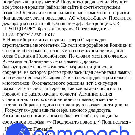
подобрать квартиру мечты! Получить предложение Изучите
все условия кредита (займа) на сайте в соответствующем
разделе. Оценивайте свои финансовые возможности и риски.
Финансовые услуги оказывает: АО «Альфа-Банк». Проектная
декларация на сайте https://наш.дом.рф/. Застройщик: СЗ
"ГРАНДПАРК". #реклама mrqz.me О рекламодателе
13 723
просм.
7 авг., 16:17
В Новосибирске хотят осушить озеро Спартак для
строительства многоэтажек Жители микрорайонов Родники и
Снегири обеспокоены планами по возможной ликвидации
озера Спартак в Новосибирске. По словам местного жителя
Александра Даниленко, департамент дорожно-
благоустроительного комплекса мэрии инициировал
собрание, на котором рассматривалась идея демонтажа дамбы
и размещения реки Ельцовка-2 в коллектор для строительства
многоэтажек. Окончательного решения нет, а ситуация
вызывает конфликт интересов, так как дамба числится за
городом, но расположена в области. Администрация
Станционного сельсовета не знает о планах, а местные
жители собирают подписи и планируют создать петицию на
«Госуслугах» для защиты озера, важного для досуга.
Активисты и организация по благоустройству следят за
состоянием водоёма. ✏️ Предложить новость ⚡ Подписаться -
"Новосибирск Первый"
17 676
просм.
7 авг., 15:51