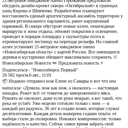
21-метровое имиджевое панно Горожанам предложили
обсудить дизайн-проект сквера «Октябрьский» в границах
улиц Кирова и Шевченко. Разработчики планируют
восстановить единый архитектурный ансамбль территории у
здания регионального парламента, ранее нарушенный
парковкой. В сквере обустроят новые аллеи, пешеходные
маршруты и зоны отдыха, обновят покрытия и освещение,
приведeт в порядок площадку у скульптуры поэта и
отремонтируют лестницу на перепаде рельефа. На главной
аллее установят 21-метровое имиджевое панно
«Новосибирская область» с картой России. Все имеющиеся
деревья и кустарники обещают максимально сохранить. ©
Новосибирские Новости ✏️ Предложить новость ⚡
Подписаться - "Новосибирск Первый"
26 582
просм.
6 авг., 11:01
📦 Недавно отправил нож Елене из Самары и вот что она
написала: «Думала, нож как нож, а оказалось — настоящая
находка. Режет всё: от томатов до замороженного мяса.
Рукоять не скользит, даже если руки мокрые, а вес такой, что
рука не устаёт. Уже неделю готовлю только с ним — и
каждый раз радуюсь. 36 лет я создаю ножи, которые служат
десятилетиями. Каждая деталь выверена годами опыта: от
выбора стали до полировки. Никаких компромиссов: только
надёжность и качество. Сейчас самое время забрать свой