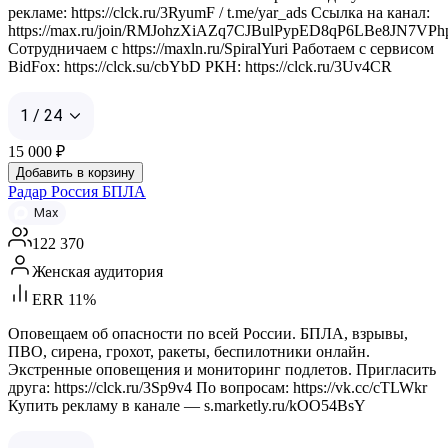
рекламе: https://clck.ru/3RyumF / t.me/yar_ads Ссылка на канал:
https://max.ru/join/RMJohzXiAZq7CJBulPypED8qP6LBe8JN7VPh
Сотрудничаем с https://maxln.ru/SpiralYuri Работаем с сервисом
BidFox: https://clck.su/cbYbD РКН: https://clck.ru/3Uv4CR
1 / 24
15 000
₽
Добавить в корзину
Радар Россия БПЛА
Max
122 370
Женская аудитория
ERR 11%
Оповещаем об опасности по всей России. БПЛА, взрывы,
ПВО, сирена, грохот, ракеты, беспилотники онлайн.
Экстренные оповещения и мониторинг подлетов. Пригласить
друга: https://clck.ru/3Sp9v4 По вопросам: https://vk.cc/cTLWkr
Купить рекламу в канале — s.marketly.ru/kOO54BsY