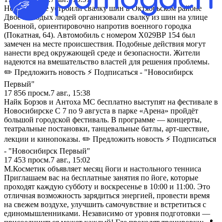
Неизвестные устроили свалку шин в Октябрьском районе
Двое молодых людей организовали свалку из шин на улице
Военной, ориентировочно напротив военного городка
(Покатная, 64). Автомобиль с номером Х029ВР 154 был
замечен на месте происшествия. Подобные действия могут
нанести вред окружающей среде и безопасности. Жители
надеются на вмешательство властей для решения проблемы.
✏️ Предложить новость ⚡ Подписаться - "Новосибирск
Первый"
17 856
просм.
7 авг., 15:38
Найк Борзов и Антоха МС бесплатно выступят на фестивале в
Новосибирске С 7 по 9 августа в парке «Арена» пройдёт
большой городской фестиваль. В программе — концерты,
театральные постановки, танцевальные батлы, арт-шествие,
лекции и кинопоказы. ✏️ Предложить новость ⚡ Подписаться
- "Новосибирск Первый"
17 453
просм.
7 авг., 15:02
М.Косметик объявляет месяц йоги и настольного тенниса
Приглашаем вас на бесплатные занятия по йоге, которые
проходят каждую субботу и воскресенье в 10:00 и 11:00. Это
отличная возможность зарядиться энергией, провести время
на свежем воздухе, улучшить самочувствие и встретиться с
единомышленниками. Независимо от уровня подготовки —