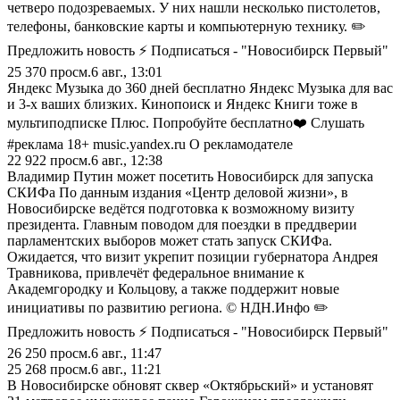
четверо подозреваемых. У них нашли несколько пистолетов,
телефоны, банковские карты и компьютерную технику. ✏️
Предложить новость ⚡ Подписаться - "Новосибирск Первый"
25 370
просм.
6 авг., 13:01
Яндекс Музыка до 360 дней бесплатно Яндекс Музыка для вас
и 3-х ваших близких. Кинопоиск и Яндекс Книги тоже в
мультиподписке Плюс. Попробуйте бесплатно❤️ Слушать
#реклама 18+ music.yandex.ru О рекламодателе
22 922
просм.
6 авг., 12:38
Владимир Путин может посетить Новосибирск для запуска
СКИФа По данным издания «Центр деловой жизни», в
Новосибирске ведётся подготовка к возможному визиту
президента. Главным поводом для поездки в преддверии
парламентских выборов может стать запуск СКИФа.
Ожидается, что визит укрепит позиции губернатора Андрея
Травникова, привлечёт федеральное внимание к
Академгородку и Кольцову, а также поддержит новые
инициативы по развитию региона. © НДН.Инфо ✏️
Предложить новость ⚡ Подписаться - "Новосибирск Первый"
26 250
просм.
6 авг., 11:47
25 268
просм.
6 авг., 11:21
В Новосибирске обновят сквер «Октябрьский» и установят