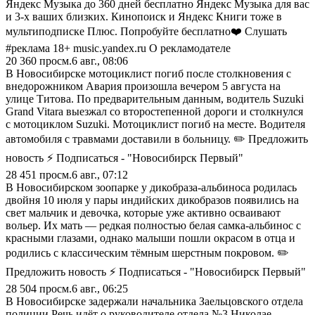
Яндекс Музыка до 360 дней бесплатно Яндекс Музыка для вас
и 3-х ваших близких. Кинопоиск и Яндекс Книги тоже в
мультиподписке Плюс. Попробуйте бесплатно❤️ Слушать
#реклама 18+ music.yandex.ru О рекламодателе
20 360
просм.
6 авг., 08:06
В Новосибирске мотоциклист погиб после столкновения с
внедорожником Авария произошла вечером 5 августа на
улице Титова. По предварительным данным, водитель Suzuki
Grand Vitara выезжал со второстепенной дороги и столкнулся
с мотоциклом Suzuki. Мотоциклист погиб на месте. Водителя
автомобиля с травмами доставили в больницу. ✏️ Предложить
новость ⚡ Подписаться - "Новосибирск Первый"
28 451
просм.
6 авг., 07:12
В Новосибирском зоопарке у дикобраза-альбиноса родилась
двойня 10 июля у пары индийских дикобразов появились на
свет мальчик и девочка, которые уже активно осваивают
вольер. Их мать — редкая полностью белая самка-альбинос с
красными глазами, однако малыши пошли окрасом в отца и
родились с классическим тёмным шерстным покровом. ✏️
Предложить новость ⚡ Подписаться - "Новосибирск Первый"
28 504
просм.
6 авг., 06:25
В Новосибирске задержали начальника Заельцовского отдела
полиции Речь идёт о руководителе отдела №3 Николае