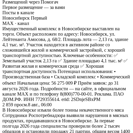
Размещений через Помогач
Первое размещение — за вами
Посты в канале
Новосибирск Первый
MAX
· канал
Имущественный комплекс в Новосибирске выставлен на
торги. Объект расположен по адресу: Новосибирск, ул.
Лейтенанта Амосова, д. 68/2. Площадь лота — 2,13 га, здание
4,1 тыс. м². Участок находится в активном районе со
сложившейся жилой и коммерческой застройкой, с хорошей
транспортной доступностью. Ключевые особенности: ✅
Земельный участок 2,13 га ✅ Здание площадью 4,1 тыс. м² ✅
Развитая жилая и коммерческая среда ✅ Хорошая
транспортная доступность Потенциал использования: •
Производственная база • Складской комплекс • Коммерческий
объект Начальная цена: 56 275 009 ₽ Приём заявок: до 31
августа 2026 года. Подробности — на сайте, в официальном
канале MAX и по телефону 8(800)770-00-01. Реклама. ПАО
ДОМ.РФ. ИНН 7729355614. erid: 2SDnjeSBxPM
2 859
просм.
8 авг., 06:00
В Новосибирске изъяли более тонны некачественного мяса
Сотрудники Роспотребнадзора выявили нарушения в мясных
продуктах, продававшихся в Новосибирске. За первые
полгода 2026 года специалисты проверили более 2 тысяч
образцов и остановили продажу 21 партии, общим весом 1400