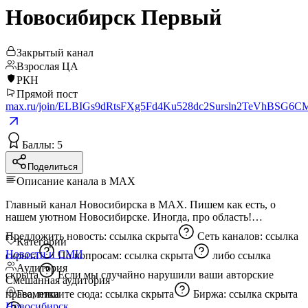
Новосибирск Первый
Закрытый канал
Взрослая ЦА
РКН
Прямой пост
max.ru/join/ELBIGs9dRtsFXg5Fd4Ku528dc2Sursln2TeVhBSG6C
Баллы: 5
Поделиться
Описание канала в MAX
Главный канал Новосибирска в MAX. Пишем как есть, о
нашем уютном Новосибирске. Иногда, про область!
Предложить новость:
ссылка скрыта
Сеть каналов:
ссылка
Категории
Новости и СМИ
скрыта
По вопросам:
ссылка скрыта
либо
ссылка
Аудитория
скрыта
Если мы случайно нарушили ваши авторские
Смешанная аудитория
права, пишите сюда:
Геометка
ссылка скрыта
Биржа:
ссылка скрыта
Новосибирск