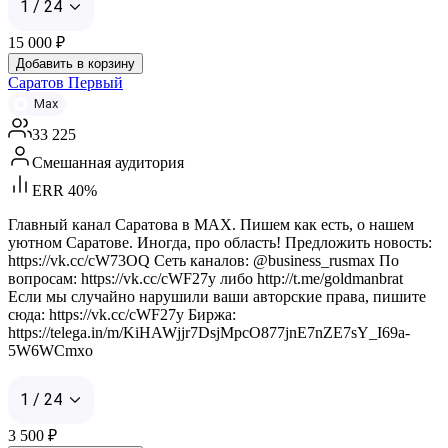
1 / 24
15 000
₽
Добавить в корзину
Саратов Первый
Max
33 225
Смешанная аудитория
ERR 40%
Главный канал Саратова в MAX. Пишем как есть, о нашем
уютном Саратове. Иногда, про область! Предложить новость:
https://vk.cc/cW73OQ Сеть каналов: @business_rusmax По
вопросам: https://vk.cc/cWF27y либо http://t.me/goldmanbrat
Если мы случайно нарушили ваши авторские права, пишите
сюда: https://vk.cc/cWF27y Биржа:
https://telega.in/m/KiHAWjjr7DsjMpcO877jnE7nZE7sY_I69a-
5W6WCmxo
1 / 24
3 500
₽