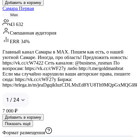
Добавить в корзину
Самара Первая
Max
43 632
Смешанная аудитория
ERR 34%
Главный канал Самары в MAX. Пишем как есть, о нашей
уютной Самаре. Иногда, про область! Предложить новость:
https://vk.cc/cW7422 Сеть каналов: @business_rusmax По
вопросам: https://vk.cc/cWF27y либо http://t.me/goldmanbrat
Если мы случайно нарушили ваши авторские права, пишите
сюда: https://vk.cc/cWF27y Биржа:
https://telega.in/m/jeaDgqikIuzCDLMxEd8YU8Th9MQpGxMQGl
1 / 24
7 000
₽
Добавить в корзину
Показать ещё
Формат размещения