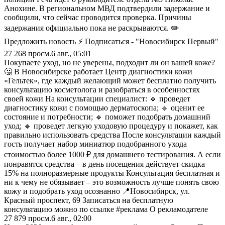
Анохине. В региональном МВД подтвердили задержание и
сообщили, что сейчас проводится проверка. Причины
задержания официально пока не раскрываются. ✏️
Предложить новость ⚡ Подписаться - "Новосибирск Первый"
27 268
просм.
6 авг., 05:01
Покупаете уход, но не уверены, подходит ли он вашей коже?
🤔 В Новосибирске работает Центр диагностики кожи
«Гельтек», где каждый желающий может бесплатно получить
консультацию косметолога и разобраться в особенностях
своей кожи На консультации специалист: 🔹 проведет
диагностику кожи с помощью дерматоскопа; 🔹 оценит ее
состояние и потребности; 🔹 поможет подобрать домашний
уход; 🔹 проведет легкую уходовую процедуру и покажет, как
правильно использовать средства После консультации каждый
гость получает набор миниатюр подобранного ухода
стоимостью более 1000 ₽ для домашнего тестирования. А если
понравятся средства – в день посещения действует скидка
15% на полноразмерные продукты Консультация бесплатная и
ни к чему не обязывает – это возможность лучше понять свою
кожу и подобрать уход осознанно 📍Новосибирск, ул.
Красный проспект, 69 Записаться на бесплатную
консультацию можно по ссылке #реклама О рекламодателе
27 879
просм.
6 авг., 02:00