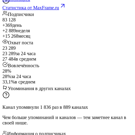
Статистика от MaxFrame.ru
Подписчики
83 128
+369
день
+2 889
неделя
+15 268
месяц
Охват поста
23 289
23 289
за 24 часа
27 484
в среднем
Вовлечённость
28%
28%
за 24 часа
33,1%
в среднем
Упоминания в других каналах
Канал упомянули
1 836
раз
в
889
каналах
Чем больше упоминаний и каналов — тем заметнее канал в
своей нише.
Информация о подписчиках