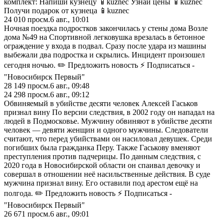
комплект: Напиши кузнецу 📱kuznec Узнай цены 📱kuznec
Получи подарок от кузнеца 📱kuznec
24 010
просм.
6 авг., 10:01
Ночная поездка подростков закончилась у стены дома Возле
дома №49 на Спортивной легковушка врезалась в бетонное
ограждение у входа в подвал. Сразу после удара из машины
выбежали два подростка и скрылись. Инцидент произошел
сегодня ночью. ✏️ Предложить новость ⚡ Подписаться -
"Новосибирск Первый"
28 149
просм.
6 авг., 09:48
24 298
просм.
6 авг., 09:12
Обвиняемый в убийстве десяти человек Алексей Гаськов
признал вину По версии следствия, в 2002 году он нападал на
людей в Подмосковье. Мужчину обвиняют в убийстве десяти
человек — девяти женщин и одного мужчины. Следователи
считают, что перед убийствами он насиловал девушек. Среди
погибших была гражданка Перу. Также Гаськову вменяют
преступления против падчерицы. По данным следствия, с
2020 года в Новосибирской области он спаивал девочку и
совершал в отношении неё насильственные действия. В суде
мужчина признал вину. Его оставили под арестом ещё на
полгода. ✏️ Предложить новость ⚡ Подписаться -
"Новосибирск Первый"
26 671
просм.
6 авг., 09:01