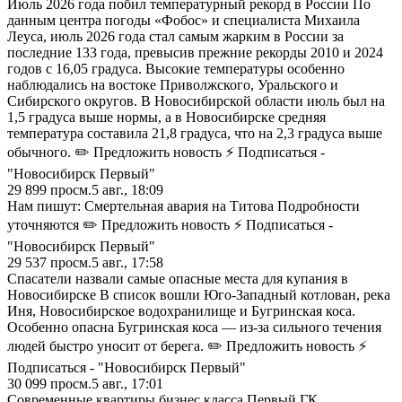
Июль 2026 года побил температурный рекорд в России По
данным центра погоды «Фобос» и специалиста Михаила
Леуса, июль 2026 года стал самым жарким в России за
последние 133 года, превысив прежние рекорды 2010 и 2024
годов с 16,05 градуса. Высокие температуры особенно
наблюдались на востоке Приволжского, Уральского и
Сибирского округов. В Новосибирской области июль был на
1,5 градуса выше нормы, а в Новосибирске средняя
температура составила 21,8 градуса, что на 2,3 градуса выше
обычного. ✏️ Предложить новость ⚡ Подписаться -
"Новосибирск Первый"
29 899
просм.
5 авг., 18:09
Нам пишут: Смертельная авария на Титова Подробности
уточняются ✏️ Предложить новость ⚡ Подписаться -
"Новосибирск Первый"
29 537
просм.
5 авг., 17:58
Спасатели назвали самые опасные места для купания в
Новосибирске В список вошли Юго-Западный котлован, река
Иня, Новосибирское водохранилище и Бугринская коса.
Особенно опасна Бугринская коса — из-за сильного течения
людей быстро уносит от берега. ✏️ Предложить новость ⚡
Подписаться - "Новосибирск Первый"
30 099
просм.
5 авг., 17:01
Современные квартиры бизнес класса Первый ГК