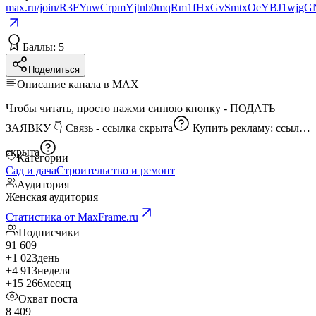
max.ru/join/R3FYuwCrpmYjtnb0mqRm1fHxGvSmtxOeYBJ1wjgG
Баллы: 5
Поделиться
Описание канала в MAX
Чтобы читать, просто нажми синюю кнопку - ПОДАТЬ
ЗАЯВКУ 👇 Связь -
ссылка скрыта
Купить рекламу:
ссылка
скрыта
Категории
Сад и дача
Строительство и ремонт
Аудитория
Женская аудитория
Статистика от MaxFrame.ru
Подписчики
91 609
+1 023
день
+4 913
неделя
+15 266
месяц
Охват поста
8 409