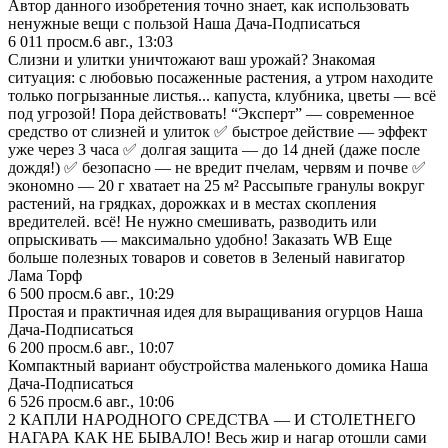
Автор данного изобретения точно знает, как использовать
ненужные вещи с пользой Наша Дача-Подписаться
6 011
просм.
6 авг., 13:03
Слизни и улитки уничтожают ваш урожай? Знакомая
ситуация: с любовью посаженные растения, а утром находите
только погрызанные листья... капуста, клубника, цветы — всё
под угрозой! Пора действовать! “Эксперт” — современное
средство от слизней и улиток ✅ быстрое действие — эффект
уже через 3 часа ✅ долгая защита — до 14 дней (даже после
дождя!) ✅ безопасно — не вредит пчелам, червям и почве ✅
экономно — 20 г хватает на 25 м² Рассыпьте гранулы вокруг
растений, на грядках, дорожках и в местах скопления
вредителей. всё! Не нужно смешивать, разводить или
опрыскивать — максимально удобно! Заказать WB Еще
больше полезных товаров и советов в Зеленый навигатор
Лама Торф
6 500
просм.
6 авг., 10:29
Простая и практичная идея для выращивания огурцов Наша
Дача-Подписаться
6 200
просм.
6 авг., 10:07
Компактный вариант обустройства маленького домика Наша
Дача-Подписаться
6 526
просм.
6 авг., 10:06
2 КАПЛИ НАРОДНОГО СРЕДСТВА — И СТОЛЕТНЕГО
НАГАРА КАК НЕ БЫВАЛО! Весь жир и нагар отошли сами