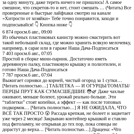
за одну минуту, даже тереть ничего не пришлось! А самое
смешное, что секретов-то и нет, стоит смешать … (Читать) Все
проверенные и быстрые лайфхаки смотрю на канале
«Хитрости от хозяйки» Тебе точно понравится, заходи и
подписывайся! 👇 Кнопка ниже 👇
6 874
просм.
6 авг., 09:00
Из обычных пластиковых канистр можно смастерить вот
такой небольшой склад, где можно хранить всякую мелочевку,
например, в сарае или в гараже Наша Дача-Подписаться
7 403
просм.
6 авг., 07:05
Простой в сборке мини-парник. Достаточно иметь
деревянную палку, пластиковую крышку и полиэтилен, и
готово Наша Дача-Подписаться
7 787
просм.
6 авг., 07:04
Выжигает сорняки до корней, чистый огород за 1 сутки…
[Читать полностью…] ТАБЛЕТКА — И ОГУРЦЫ/ТОМАТЫ/
ПЕРЦЫ ПРУТ КАК СУМАСШЕДШИЕ 😳🌿 Даже чахлые
оживают, меньше болеют, урожай реально больше. Эти
“таблетки” стоят копейки, а эффект — как после топовых
подкормок… [Читать полностью…] Я НЕ ОЖИДАЛА, ЧТО
ВСЁ ТАК ПРОСТО 😲 Рассада крепкая, не болеет и зацветает
уже через 2 месяца! Закрываю контейнер крышкой и ставлю
под фитолампу, не открывая до тех пор, пока сеянцы не
дорастут до верха… [Читать полностью…] Драцена: «Что