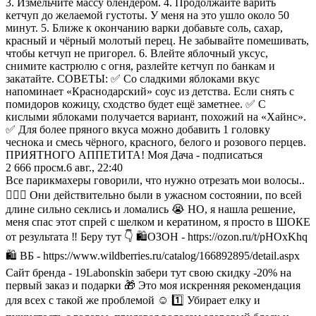
3. Измельчите массу блендером. 4. Продолжайте варить
кетчуп до желаемой густоты. У меня на это ушло около 50
минут. 5. Ближе к окончанию варки добавьте соль, сахар,
красный и чёрный молотый перец. Не забывайте помешивать,
чтобы кетчуп не пригорел. 6. Влейте яблочный уксус,
снимите кастрюлю с огня, разлейте кетчуп по банкам и
закатайте. СОВЕТЫ: ✅ Со сладкими яблоками вкус
напоминает «Краснодарский» соус из детства. Если снять с
помидоров кожицу, сходство будет ещё заметнее. ✅ С
кислыми яблоками получается вариант, похожий на «Хайнс».
✅ Для более пряного вкуса можно добавить 1 головку
чеснока и смесь чёрного, красного, белого и розового перцев.
ПРИЯТНОГО АППЕТИТА! Моя Дача - подписаться
2 666
просм.
6 авг., 22:40
Все парикмахеры говорили, что нужно отрезать мои волосы..
💇🏿‍♀️ Они действительно были в ужасном состоянии, по всей
длине сильно секлись и ломались 😭 НО, я нашла решение,
меня спас этот спрей с шелком и кератином, я просто в ШОКЕ
от результата ‼️ Беру тут 👇 🛍️ОЗОН - https://ozon.ru/t/pHOxKhq
🛍️ ВБ - https://www.wildberries.ru/catalog/166892895/detail.aspx
Сайт бренда - 19Labonskin забери тут свою скидку -20% на
первый заказ и подарки 🎁 Это моя искренняя рекомендация
для всех с такой же проблемой ☺️ 1️⃣ Убирает елку и