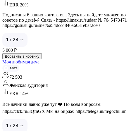
ERR 20%
Подписаны 6 ваших контактов.. Здесь вы найдете множество
советов по даче!🌱 Связь - https://iimax.ru/sudaar № 7645473471
https://gosuslugi.ru/snet/6a54dccd846a6631ebaf2ce0
1 / 24
5 000
₽
Добавить в корзину
Моя любимая дача
Max
72 503
Женская аудитория
ERR 14%
Все дачники давно уже тут ❤️ По всем вопросам:
https://clck.ru/3QfnGX Мы на бирже: https://telega.in/m/gochillim
1 / 24