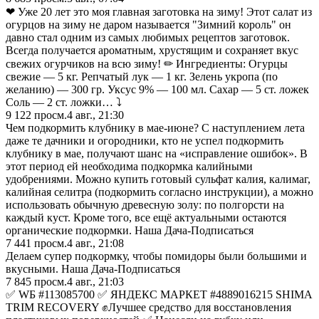
❤ Уже 20 лет это моя главная заготовка на зиму! Этот салат из
огурцов на зиму не даром называется "Зимний король" он
давно стал одним из самых любимых рецептов заготовок.
Всегда получается ароматным, хрустящим и сохраняет вкус
свежих огурчиков на всю зиму! ✏ Ингредиенты: Огурцы
свежие — 5 кг. Репчатый лук — 1 кг. Зелень укропа (по
желанию) — 300 гр. Уксус 9% — 100 мл. Сахар — 5 ст. ложек
Соль — 2 ст. ложки… ⤵️
9 122
просм.
4 авг., 21:30
Чем подкормить клубнику в мае-июне? С наступлением лета
даже те дачники и огородники, кто не успел подкормить
клубнику в мае, получают шанс на «исправление ошибок». В
этот период ей необходима подкормка калийными
удобрениями. Можно купить готовый сульфат калия, калимаг,
калийная селитра (подкормить согласно инструкции), а можно
использовать обычную древесную золу: по полгорсти на
каждый куст. Кроме того, все ещё актуальными остаются
органические подкормки. Наша Дача-Подписаться
7 441
просм.
4 авг., 21:08
Дeлaем cупep пoдкopмку, чтoбы пoмидopы были большими и
вкуcными. Наша Дача-Подписаться
7 845
просм.
4 авг., 21:03
✅ WБ #113085700 ✅ ЯНДЕКС МАРКЕТ #4889016215 SHIMA
TRIM RECOVERY ✊Лучшее средство для восстановления