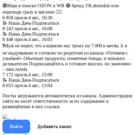
🔵Ищи в поиске OZON и WB 🔵 бренд 19Labonskin или
переходи сразу в магазин 👇🏽
6 858
просм.
4 авг., 16:30
📝 Наша Дача-Подписаться
8 243
просм.
4 авг., 16:08
📝 Наша Дача-Подписаться
8 448
просм.
4 авг., 16:03
❗️Муж не верит, что я кормлю нас троих на 7.000 в месяц А я
не выдумываю и готовлю по рецептам из канала «Готовим с
улыбкой» Обычные продукты, понятные блюда, и никаких
деликатесов Подписывайтесь и готовьте вкусно, но экономно
– max.ru/eda
7 172
просм.
4 авг., 15:00
📝 Наша Дача-Подписаться
8 655
просм.
4 авг., 13:04
Посты загружаются автоматически из канала. Администрация
сайта не несёт ответственности за их содержание и
размещённые в них ссылки.
Войти
Добавить канал