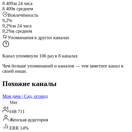
8 409
за 24 часа
8 409
в среднем
Вовлечённость
9,2%
9,2%
за 24 часа
9,2%
в среднем
Упоминания в других каналах
Канал упомянули
106
раз
в
8
каналах
Чем больше упоминаний и каналов — тем заметнее канал в
своей нише.
Похожие каналы
Моя дача | Сад, огород
Max
168 711
Женская аудитория
ERR 14%