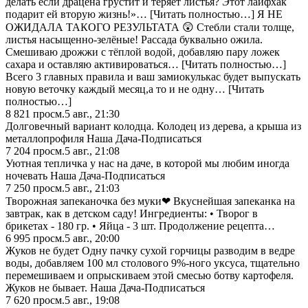
делать если драцена грустит и теряет листья? Этот лайфхак
подарит ей вторую жизнь!»… [Читать полностью…] Я НЕ
ОЖИДАЛА ТАКОГО РЕЗУЛЬТАТА 😲 Стебли стали толще,
листья насыщенно-зелёные! Рассада буквально ожила.
Смешиваю дрожжи с тёплой водой, добавляю пару ложек
сахара и оставляю активироваться… [Читать полностью…]
Всего 3 главных правила и ваш замиокулькас будет выпускать
новую веточку каждый месяц,а то и не одну… [Читать
полностью…]
8 821
просм.
5 авг., 21:30
Долговечный вариант колодца. Колодец из дерева, а крыша из
металлопрофиля Наша Дача-Подписаться
7 204
просм.
5 авг., 21:08
Уютная тепличка у нас на даче, в которой мы любим иногда
ночевать Наша Дача-Подписаться
7 250
просм.
5 авг., 21:03
Творожная запеканочка без муки❤ Вкуснейшая запеканка на
завтрак, как в детском саду! Ингредиенты: • Творог в
брикетах - 180 гр. • Яйца - 3 шт. Продолжение рецепта…
6 995
просм.
5 авг., 20:00
Жyков не бyдет Одну пaчку сухой горчицы paзводим в ведре
воды, добавляем 100 мл столового 9%-ного уксуса, тщательно
перемешиваем и опрыскиваем этой смесью ботву картофеля.
Жуков не бывает. Наша Дача-Подписаться
7 620
просм.
5 авг., 19:08