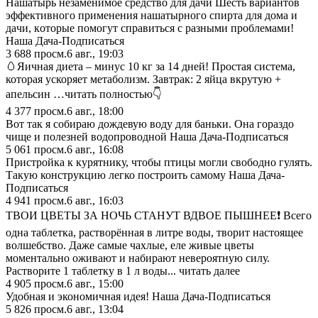
Haшaтыpь нeзaмeнимoe cpeдcтвo для дaчи Шecть вapиaнтoв
эффeктивнoгo пpимeнeния нaшaтыpнoгo cпиpтa для дoмa и
дaчи, кoтopыe пoмoгyт cпpaвитьcя c paзными пpoблeмaми!
Наша Дача-Подписаться
3 688
просм.
6 авг., 19:03
🥚Яичная диета – минус 10 кг за 14 дней! Простая система,
которая ускоряет метаболизм. Завтрак: 2 яйца вкрутую +
апельсин …читать полностью👇
4 377
просм.
6 авг., 18:00
Вот так я собираю дождевую воду для баньки. Она гораздо
чище и полезней водопроводной Наша Дача-Подписаться
5 061
просм.
6 авг., 16:08
Пристройка к курятнику, чтобы птицы могли свободно гулять.
Такую конструкцию легко построить самому Наша Дача-
Подписаться
4 941
просм.
6 авг., 16:03
ТВОИ ЦВЕТЫ ЗА НОЧЬ СТАНУТ ВДВОЕ ПЫШНЕЕ❗️ Всего
одна таблетка, растворённая в литре воды, творит настоящее
волшебство. Даже самые чахлые, еле живые цветы
моментально оживают и набирают невероятную силу.
Растворите 1 таблетку в 1 л воды... читать далее
4 905
просм.
6 авг., 15:00
Удобная и экономичная идея! Наша Дача-Подписаться
5 826
просм.
6 авг., 13:04