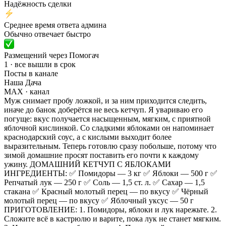
Надёжность сделки
Среднее время ответа админа
Обычно отвечает быстро
Размещений через Помогач
1 · все вышли в срок
Посты в канале
Наша Дача
MAX
· канал
Муж снимает пробу ложкой, и за ним приходится следить,
иначе до банок доберётся не весь кетчуп. Я увариваю его
погуще: вкус получается насыщенным, мягким, с приятной
яблочной кислинкой. Со сладкими яблоками он напоминает
краснодарский соус, а с кислыми выходит более
выразительным. Теперь готовлю сразу побольше, потому что
зимой домашние просят поставить его почти к каждому
ужину. ДОМАШНИЙ КЕТЧУП С ЯБЛОКАМИ
ИНГРЕДИЕНТЫ: ✅ Помидоры — 3 кг ✅ Яблоки — 500 г ✅
Репчатый лук — 250 г ✅ Соль — 1,5 ст. л. ✅ Сахар — 1,5
стакана ✅ Красный молотый перец — по вкусу ✅ Чёрный
молотый перец — по вкусу ✅ Яблочный уксус — 50 г
ПРИГОТОВЛЕНИЕ: 1. Помидоры, яблоки и лук нарежьте. 2.
Сложите всё в кастрюлю и варите, пока лук не станет мягким.