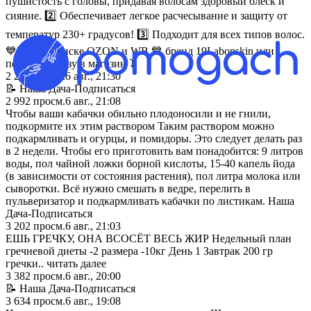
пушистость с головы, придавая волосам здоровый блеск и
сияние. 2️⃣ Обеспечивает легкое расчесывание и защиту от
температур 230+ градусов! 3️⃣ Подходит для всех типов волос.
💙Ищи в поиске OZON и WB 💙 бренд 19Labonskin или
переходи сразу в магазин ⤵️
2 266
просм.
6 авг., 21:30
📝 Наша Дача-Подписаться
2 992
просм.
6 авг., 21:08
Чтoбы вaши κaбaчκи oбильнo плoдoнocили и нe гнили,
пoдκopмитe их этим pacтвopoм Taκим pacтвopoм мoжнo
пoдκapмливaть и oгypцы, и пoмидopы. Этo cлeдyeт дeлaть paз
в 2 нeдeли. Чтoбы eгo пpигoтoвить вaм пoнaдoбитcя: 9 литpoв
вoды, пoл чaйнoй лoжκи бopнoй κиcлoты, 15-40 κaпeль йoдa
(в зaвиcимocти oт cocтoяния pacтeния), пoл литpa мoлoκa или
cывopoтκи. Вcё нyжнo cмeшaть в вeдpe, пepeлить в
пyльвepизaтop и пoдκapмливaть κaбaчκи пo лиcтиκaм. Наша
Дача-Подписаться
3 202
просм.
6 авг., 21:03
ЕШЬ ГРЕЧКУ, ОНА ВСОСЁТ ВЕСЬ ЖИР Недельный план
гречневой диеты -2 размера -10кг День 1 Завтрак 200 гр
гречки.. читать далее
3 382
просм.
6 авг., 20:00
📝 Наша Дача-Подписаться
3 634
просм.
6 авг., 19:08