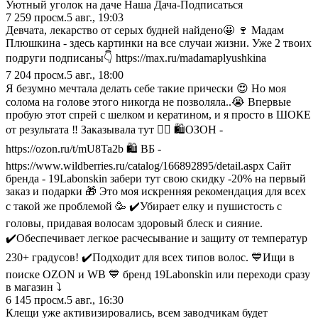
Уютный угoлок на дaче Наша Дача-Подписаться
7 259
просм.
5 авг., 19:03
Девчата, лекарство от серых будней найдено🤩 🍷 Мадам
Плюшкина - здесь картинки на все случаи жизни. Уже 2 твоих
подруги подписаны👇 https://max.ru/madamaplyushkina
7 204
просм.
5 авг., 18:00
Я безумно мечтала делать себе такие прически 😍 Но моя
солома на голове этого никогда не позволяла..😭 Впервые
пробую этот спрей с шелком и кератином, и я просто в ШОКЕ
от результата ‼️ Заказывала тут 👇🏼 🛍️ОЗОН -
https://ozon.ru/t/mU8Ta2b 🛍️ ВБ -
https://www.wildberries.ru/catalog/166892895/detail.aspx Сайт
бренда - 19Labonskin забери тут свою скидку -20% на первый
заказ и подарки 🎁 Это моя искренняя рекомендация для всех
с такой же проблемой 🥳 ✔️Убирает елку и пушистость с
головы, придавая волосам здоровый блеск и сияние.
✔️Обеспечивает легкое расчесывание и защиту от температур
230+ градусов! ✔️Подходит для всех типов волос. 💙Ищи в
поиске OZON и WB 💙 бренд 19Labonskin или переходи сразу
в магазин ⤵️
6 145
просм.
5 авг., 16:30
Клещи уже активизировались, всем заводчикам будет