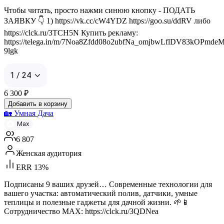
Чтобы читать, просто нажми синюю кнопку - ПОДАТЬ
ЗАЯВКУ 👇 1) https://vk.cc/cW4YDZ https://goo.su/ddRV либо
https://clck.ru/3TCH5N Купить рекламу:
https://telega.in/m/7Noa8Zfdd08o2ubfNa_omjbwLflDV83kOPmdeM
9lgk
1 / 24
6 300
₽
Добавить в корзину
🏡 Умная Дача
Max
6 807
Женская аудитория
ERR 13%
Подписаны 9 ваших друзей… Современные технологии для
вашего участка: автоматический полив, датчики, умные
теплицы и полезные гаджеты для дачной жизни. 🌱📱
Сотрудничество MAX: https://clck.ru/3QDNea