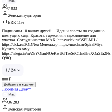
Max
7 033
Женская аудитория
ERR 11%
Подписаны 10 ваших друзей… Идеи и советы по созданию
цветущего сада. Красота, гармония и вдохновение для
участка. Сотрудничество MAX: https://clck.ru/3SPLMH /
https://clck.ru/3QDNea Менеджер: https://maxln.ru/SpiralMiya
Купить рекламу:
https://telega.in/m/ZkYQiauNOeKwtJ6lTaeSdC1IndlhvXOa5Ta2Ns-
Q9iQ
1 / 24
800
₽
Добавить в корзину
Любимая Дача🌱
Max
36 283
Женская аудитория