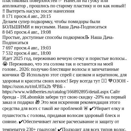
пластиковых поверхностей ✅ Нанесли на губку или
аппликатор , прошлись по старому пластику и он как новый!
‼️ Вытереть насухо после нанесения
8 171
просм.
4 авг., 20:15
Дeлaем cупep пoдкopмку, чтoбы пoмидopы были
БОЛЬШИΜИ и вкуcными. Наша Дача-Подписаться
8 045
просм.
4 авг., 19:08
Простыe, доступныe способы подкормок📝 Наша Дача-
Подписаться
7 697
просм.
4 авг., 19:03
7 532
просм.
4 авг., 18:00
Идет 2025 год, переживаю вечную сечку и пористые волосы..
😭 Переживаю, что эта солома так и останется на моей
голове.. 2026: получаю блестящие волосы и запечатанные
кончики 😍 Использую этот спрей с шелком и кератином, для
здоровья и красоты своих волос! Беру всегда тут 👇🏼 💙ОЗОН -
https://ozon.ru/t/mU8Ta2b 💜ВБ -
https://www.wildberries.ru/catalog/166892895/detail.aspx Сайт
бренда - 19Labonskin забери тут свою скидку -20% на первый
заказ и подарки 🎁 Это моя искренняя рекомендация этого
средства для всех с такой же проблемой 🚨 ✔️Убирает елку и
пушистость с головы, придавая волосам здоровый блеск и
сияние. ✔️Обеспечивает легкое расчесывание и защиту от
температур 230+ градусов! ✔️Подходит для всех типов волос.