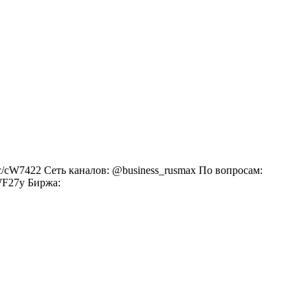
c/cW7422 Сеть каналов: @business_rusmax По вопросам:
cWF27y Биржа: