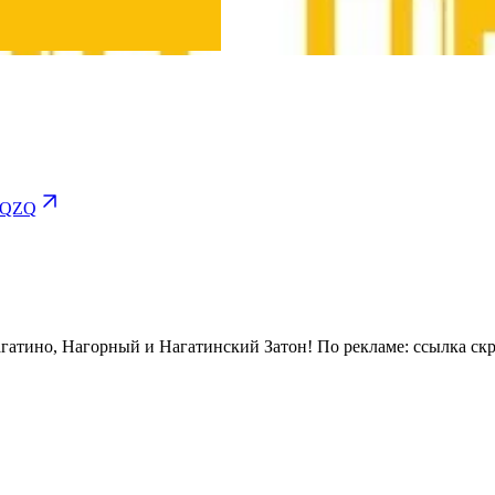
WQZQ
Лучший источник последних новостей и событий в районах Нагатино, Нагорный и Нагатинский Затон! По рекламе:
ссылка ск