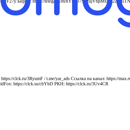
cc/cWF27y Биржа: https://telega.in/m/hYnVJ7SjrzujVbpMxLT2Z8
https://clck.ru/3RyumF / t.me/yar_ads Ссылка на канал: https:
idFox: https://clck.su/cbYbD РКН: https://clck.ru/3Uv4CR