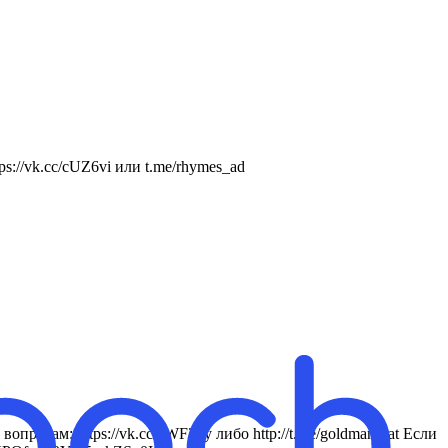
://vk.cc/cUZ6vi или t.me/rhymes_ad
росам: https://vk.cc/cWF27y либо http://t.me/goldmanbrat Если