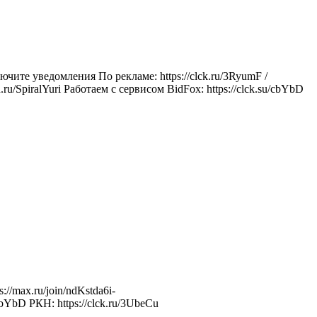
те уведомления По рекламе: https://clck.ru/3RyumF /
/SpiralYuri Работаем с сервисом BidFox: https://clck.su/cbYbD
//max.ru/join/ndKstda6i-
bYbD РКН: https://clck.ru/3UbeCu