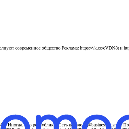
нуют современное общество Реклама: https://vk.cc/cVDN8t и https
Иногда, про республику! Сеть каналов: @business_rusmax По воп