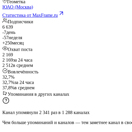
Геометка
ЮАО (Москва)
Статистика от MaxFrame.ru
Подписчики
6 639
-7
день
-57
неделя
+250
месяц
Охват поста
2 169
2 169
за 24 часа
2 512
в среднем
Вовлечённость
32,7%
32,7%
за 24 часа
37,8%
в среднем
Упоминания в других каналах
Канал упомянули
2 341
раз
в
1 288
каналах
Чем больше упоминаний и каналов — тем заметнее канал в сво