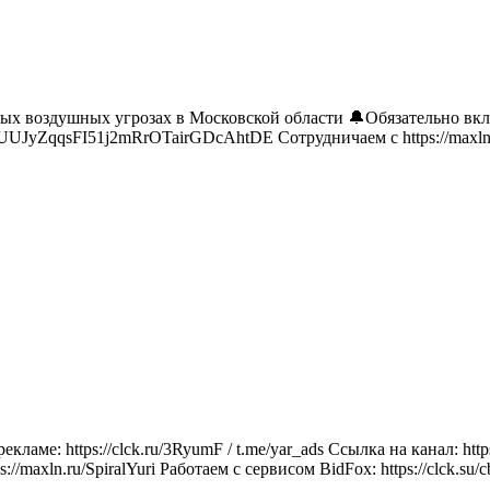
 воздушных угрозах в Московской области 🔔Обязательно включи
fUUJyZqqsFI51j2mRrOTairGDcAhtDE Сотрудничаем с https://maxln.ru
ме: https://clck.ru/3RyumF / t.me/yar_ads Ссылка на канал: https:
ln.ru/SpiralYuri Работаем с сервисом BidFox: https://clck.su/c