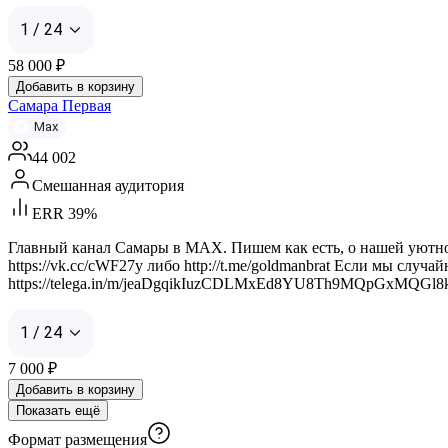
1 / 24
58 000
₽
Добавить в корзину
Самара Первая
Max
44 002
Смешанная аудитория
ERR 39%
Главный канал Самары в MAX. Пишем как есть, о нашей уютной 
https://vk.cc/cWF27y либо http://t.me/goldmanbrat Если мы случ
https://telega.in/m/jeaDgqikIuzCDLMxEd8YU8Th9MQpGxMQGl
1 / 24
7 000
₽
Добавить в корзину
Показать ещё
Формат размещения