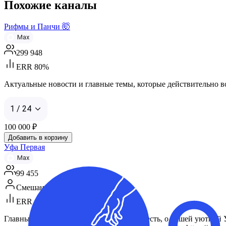
Похожие каналы
Рифмы и Панчи 🤯
Max
299 948
ERR 80%
Актуальные новости и главные темы, которые действительно вол
1 / 24
100 000
₽
Добавить в корзину
Уфа Первая
Max
99 455
Смешанная аудитория
ERR 46%
Главный канал Уфы в MAX. Пишем как есть, о нашей уютной Уфе 