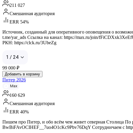
211 027
Смешанная аудитория
ERR 54%
Источник, созданный для оперативного оповещения о возможных
t.me/yar_ads Ссылка на канал: https://max.ru/join/fFiCDXxk3XeE
РКН: https://clck.ru/3UbeZg
1 / 24
99 000
₽
Добавить в корзину
Питер 2026
Max
160 629
Смешанная аудитория
ERR 40%
Пишем про Питер, и обо всём чем живет северная Столица По рекла
BwBiFAvOCIHEF__7uo4O1cKc9Pbv76DqY Сотрудничаем с https://max