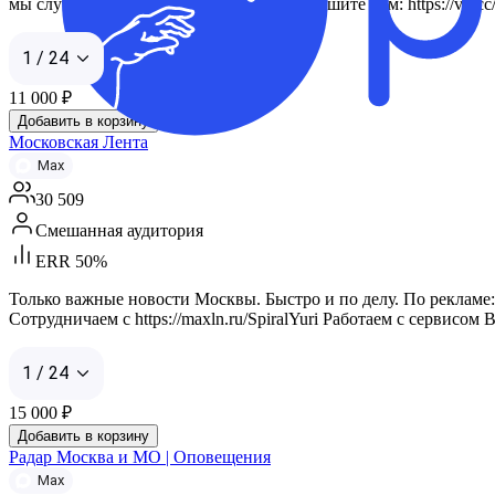
мы случайно нарушили ваши права, напишите нам: https://vk.
1 / 24
11 000
₽
Добавить в корзину
Московская Лента
Max
30 509
Смешанная аудитория
ERR 50%
Только важные новости Москвы. Быстро и по делу. По рекламе: 
Сотрудничаем с https://maxln.ru/SpiralYuri Работаем с сервисом B
1 / 24
15 000
₽
Добавить в корзину
Радар Москва и МО | Оповещения
Max