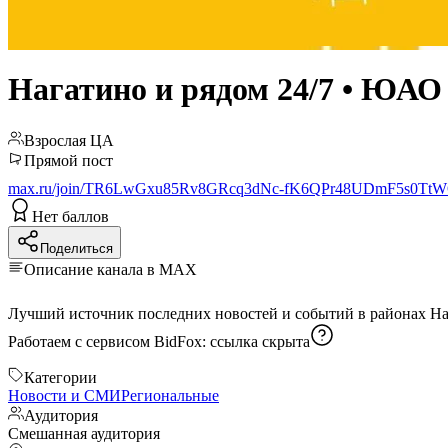
Нагатино и рядом 24/7 • ЮАО
Взрослая ЦА
Прямой пост
max.ru/join/TR6LwGxu85Rv8GRcq3dNc-fK6QPr48UDmF5s0Tt
Нет баллов
Поделиться
Описание канала в MAX
Работаем с сервисом BidFox:
ссылка скрыта
Категории
Новости и СМИ
Региональные
Аудитория
Смешанная аудитория