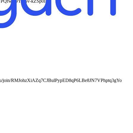
RiTNPQfwH9Ym5v-kZSp0I
//max.ru/join/RMJohzXiAZq7CJBulPypED8qP6LBe8JN7VPhptq3gYo