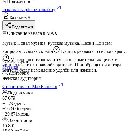
Прямой пост
max.ru/naslajdenie_muzikoy
Баллы: 6,5
Поделиться
Описание канала в MAX
Музык Новая музыка, Русская музыка, Песни По всем
вопросам:
ссылка скрыта
Купить рекламу -
ссылка скрыта
Материалы публикуются в ознакомительных целях и
Категории
принадлежат их правообладателям. При обращении автора
Музыка
контент будет немедленно удалён или изменён.
Аудитория
Женская аудитория
Статистика от MaxFrame.ru
Подписчики
67 679
+1 797
день
+16 600
неделя
+29 671
месяц
Охват поста
15 801
15 801
за 24 часа