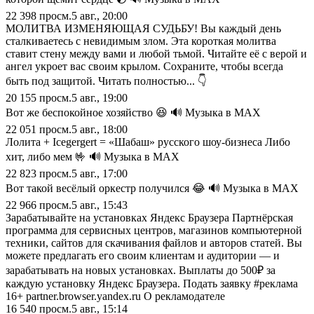
22 398
просм.
5 авг., 20:00
МОЛИТВА ИЗМЕНЯЮЩАЯ СУДЬБУ! Вы каждый день
сталкиваетесь с невидимым злом. Эта короткая молитва
ставит стену между вами и любой тьмой. Читайте её с верой и
ангел укроет вас своим крылом. Сохраните, чтобы всегда
быть под защитой. Читать полностью... 👇
20 155
просм.
5 авг., 19:00
Вот же беспокойное хозяйство 😆 🔊 Музыка в МАХ
22 051
просм.
5 авг., 18:00
Лолита + Icegergert = «Шабаш» русского шоу-бизнеса Либо
хит, либо мем 🤟 🔊 Музыка в МАХ
22 823
просм.
5 авг., 17:00
Вот такой весёлый оркестр получился 😂 🔊 Музыка в МАХ
22 966
просм.
5 авг., 15:43
Зарабатывайте на установках Яндекс Браузера Партнёрская
программа для сервисных центров, магазинов компьютерной
техники, сайтов для скачивания файлов и авторов статей. Вы
можете предлагать его своим клиентам и аудитории — и
зарабатывать на новых установках. Выплаты до 500₽ за
каждую установку Яндекс Браузера. Подать заявку #реклама
16+ partner.browser.yandex.ru О рекламодателе
16 540
просм.
5 авг., 15:14