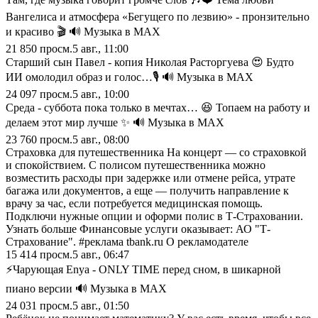
Вангелиса и атмосфера «Бегущего по лезвию» - пронзительно
и красиво 🎬 🔊 Музыка в МАХ
21 850
просм.
5 авг., 11:00
Старший сын Павел - копия Николая Расторгуева 😍 Будто
ИИ омолодил образ и голос…🎙️ 🔊 Музыка в МАХ
24 097
просм.
5 авг., 10:00
Среда - суббота пока только в мечтах… 😆 Топаем на работу и
делаем этот мир лучше ✨ 🔊 Музыка в МАХ
23 760
просм.
5 авг., 08:00
Страховка для путешественника На концерт — со страховкой
и спокойствием. С полисом путешественника можно
возместить расходы при задержке или отмене рейса, утрате
багажа или документов, а еще — получить направление к
врачу за час, если потребуется медицинская помощь.
Подключи нужные опции и оформи полис в Т-Страховании.
Узнать больше Финансовые услуги оказывает: АО "Т-
Страхование". #реклама tbank.ru О рекламодателе
15 414
просм.
5 авг., 06:47
⚡Чарующая Enya - ONLY TIME перед сном, в шикарной
пиано версии 🔊 Музыка в МАХ
24 031
просм.
5 авг., 01:50