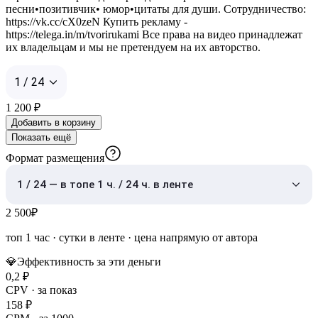
песни•позитивчик• юмор•цитаты для души. Сотрудничество:
https://vk.cc/cX0zeN Купить рекламу -
https://telega.in/m/tvorirukami Все права на видео принадлежат
их владельцам и мы не претендуем на их авторство.
1 / 24
1 200
₽
Добавить в корзину
Показать ещё
Формат размещения
1 / 24 — в топе 1 ч. / 24 ч. в ленте
2 500
₽
топ 1 час
·
сутки в ленте
· цена напрямую от автора
💎
Эффективность за эти деньги
0,2
₽
CPV · за показ
158
₽