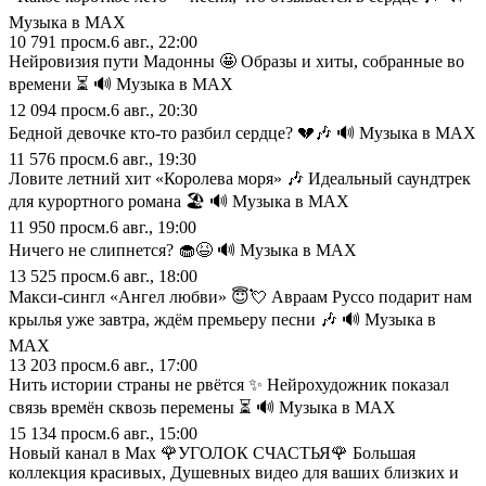
Музыка в МАХ
10 791
просм.
6 авг., 22:00
Нейровизия пути Мадонны 🤩 Образы и хиты, собранные во
времени ⏳ 🔊 Музыка в МАХ
12 094
просм.
6 авг., 20:30
Бедной девочке кто-то разбил сердце? 💔🎶 🔊 Музыка в МАХ
11 576
просм.
6 авг., 19:30
Ловите летний хит «Королева моря» 🎶 Идеальный саундтрек
для курортного романа 🏖️ 🔊 Музыка в МАХ
11 950
просм.
6 авг., 19:00
Ничего не слипнется? 🧁😆 🔊 Музыка в МАХ
13 525
просм.
6 авг., 18:00
Макси‑сингл «Ангел любви» 😇💘 Авраам Руссо подарит нам
крылья уже завтра, ждём премьеру песни 🎶 🔊 Музыка в
МАХ
13 203
просм.
6 авг., 17:00
Нить истории страны не рвётся ✨ Нейрохудожник показал
связь времён сквозь перемены ⏳ 🔊 Музыка в МАХ
15 134
просм.
6 авг., 15:00
Новый канал в Мах 🌹УГОЛОК СЧАСТЬЯ🌹 Большая
коллекция красивых, Душевных видео для ваших близких и