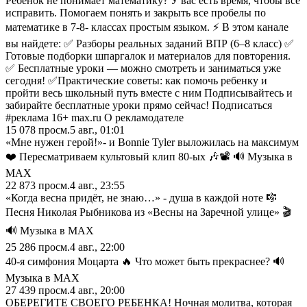
Ребёнок не понимает математику? У вас есть время, чтобы все
исправить. Помогаем понять и закрыть все пробелы по
математике в 7-8- классах простым языком. ⚡ В этом канале
вы найдете: ✅ Разборы реальных заданий ВПР (6–8 класс) ✅
Готовые подборки шпаргалок и материалов для повторения.
✅ Бесплатные уроки — можно смотреть и заниматься уже
сегодня! ✅Практические советы: как помочь ребенку и
пройти весь школьный путь вместе с ним Подписывайтесь и
забирайте бесплатные уроки прямо сейчас! Подписаться
#реклама 16+ max.ru О рекламодателе
15 078
просм.
5 авг., 01:01
«Мне нужен герой!»- и Bonnie Tyler выложилась на максимум
❤️ Пересматриваем культовый клип 80-ых 🎶📽️ 🔊 Музыка в
МАХ
22 873
просм.
4 авг., 23:55
«Когда весна придёт, не знаю…» - душа в каждой ноте 🎼
Песня Николая Рыбникова из «Весны на Заречной улице» 🎬
🔊 Музыка в МАХ
25 286
просм.
4 авг., 22:00
40-я симфония Моцарта 🔥 Что может быть прекраснее? 🔊
Музыка в МАХ
27 439
просм.
4 авг., 20:00
ОБЕРЕГИТЕ СВОЕГО РЕБЕНКА! Ночная молитва, которая