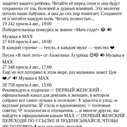
защитит вашего ребёнка. Читайте её перед сном и они будут
сохранены от зла, болезней и дурных влияний. Эту молитву
читали наши бабушки, и она до сих пор помогает. Сохраните
её и читайте каждую ночь. Читать полностью...
19 242
просм.
4 авг., 19:00
Победительница конкурса за звание «Мать года!» 😂 🔊
Музыка в МАХ
27 618
просм.
4 авг., 18:00
В каждой строчке — тепло, в каждом звуке — чувство ❤️
Песня «Я твоё лето» от Анжелики Агурбаш 😍🎼 🔊 Музыка в
МАХ
27 348
просм.
4 авг., 17:00
Ещё не всё потеряно в этом мире, раз мальчики знают Цоя
❤️‍🩹 🔊 Музыка в МАХ
28 758
просм.
4 авг., 15:00
Рекомендую к подписке ✅ ПЕРВЫЙ ЖЕНСКИЙ -
официальный канал для девушек и женщин, в котором
собрано все самое лучшее и полезное: 💄 красота и уход; 🥗
вкусные рецепты; 👗 стиль и вдохновение; ✨ полезные
советы; 🩷 психология и отношения. …и многое другое, вы
найдете в официальном канале МАХ ✅ ПЕРВЫЙ ЖЕНСКИЙ
ПЕРЕХОДИ ПО ССЫЛКЕ И ПОДПИСЫВАЙСЯ, ЧТОБЫ
НЕ ПОТЕРЯТЬ ⬇️ max.ru/woman_maxclub