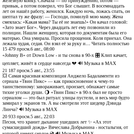
железную койку. Сначала — по принуждению, потом —
привык, а потом поверил, что Бог слышит. В восемнадцать
лет он нашёл работу, женился. Каждую ночь, ложась спать, он
шептал ту же фразу: — Господи, помилуй мою маму. Жена
смеялась: «Какая мама? Ты её не знаешь!» Он качал головой:
«Зато знает Бог». Через двадцать лет ему позвонили из
полиции. Нашли женщину, которая по документам была его
матерью. Она умирала. Просила прощения. Коля приехал. Она
лежала худая, седая. Он взял её за руку и… Читать полностью
15 479
просм.
6 авг., 08:00
«Johnny B» от Down Low - и ты снова в 90‑х 🎛️ Клип качает,
цепляет, живёт в сердце навсегда 💔 🔊 Музыка в МАХ
21 187
просм.
5 авг., 23:55
💥 Самая красивая композиция Анджело Бадаламенти из
сериала «Твин Пикс» — как прикосновение к чему‑то
таинственному: завораживает, пронзает, обнажает самые
тихие уголки души. 🌖 «Твин Пикс» в 90‑х был не просто
сериалом — это был ритуал: улицы пустели, и весь мир будто
замирал у экранов тв. А вы смотрели этот шедевр Дэвида
Линча? 🔊 Музыка в МАХ
20 933
просм.
5 авг., 22:03
Песня, что хранит дыхание ушедших лет ✨ «Ах этот
сумасшедший дождь» Вячеслава Добрынина - ностальгия, от
которой щемит сердце 💿 🔊 Музыка в МАХ