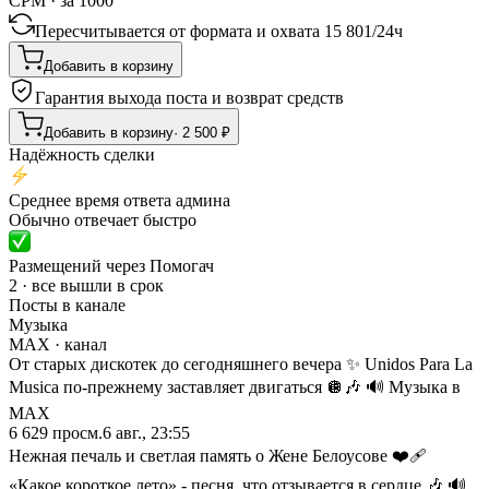
CPM · за 1000
Пересчитывается от формата и охвата
15 801
/
24ч
Добавить в корзину
Гарантия выхода поста и возврат средств
Добавить в корзину
·
2 500
₽
Надёжность сделки
Среднее время ответа админа
Обычно отвечает быстро
Размещений через Помогач
2 · все вышли в срок
Посты в канале
Музыка
MAX
· канал
От старых дискотек до сегодняшнего вечера ✨ Unidos Para La
Musica по-прежнему заставляет двигаться 🪩🎶 🔊 Музыка в
МАХ
6 629
просм.
6 авг., 23:55
Нежная печаль и светлая память о Жене Белоусове ❤️‍🩹
«Какое короткое лето» - песня, что отзывается в сердце 🎶 🔊