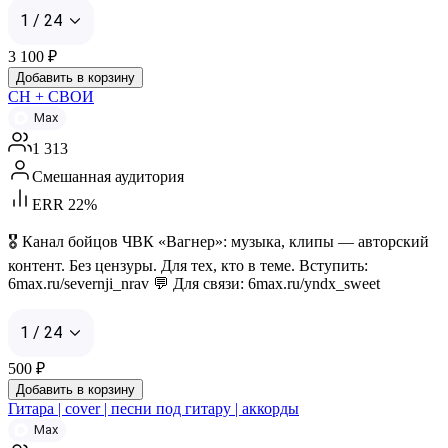
1 / 24
3 100
₽
Добавить в корзину
СН + СВОИ
Max
1 313
Смешанная аудитория
ERR 22%
🎖️ Канал бойцов ЧВК «Вагнер»: музыка, клипы — авторский
контент. Без цензуры. Для тех, кто в теме. Вступить:
6max.ru/severnji_nrav 💬 Для связи: 6max.ru/yndx_sweet
1 / 24
500
₽
Добавить в корзину
Гитара | cover | песни под гитару | аккорды
Max