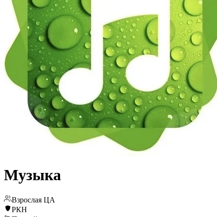
Музыка
Взрослая ЦА
РКН