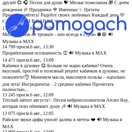
друзей 💞 🎧 Песни для души 💝 Милые пожелания 🎁 С днём
рождения 🎉 Праздники 🌹 Именные ✨ Цитаты
Присоединяйтесь! Радуйте своих любимых Каждый день 🩷
👉ПЕРЕЙТИ В КАНАЛ 👈
13 728
просм.
6 авг., 14:00
Миллениалов не трожьте - они всегда в строю 🪩😆 🔊
Музыка в МАХ
14 799
просм.
6 авг., 13:30
Проработанная осознанность 👏 🔊 Музыка в МАХ
14 471
просм.
6 авг., 13:09
Кабачки в духовке 😋 Больше не жарю кабачки! Очень
вкусный, простой и полезный рецепт кабачков в духовке, не
пожалеете!👌 Минимум масла, максимум пользы – идеально
для лета! Ингредиенты: - 2 средние кабачки Прочитать
полностью...
13 245
просм.
6 авг., 12:09
Тёплый шёпот августа✨ Песня нейроисполнителя Alvaro Ray,
которая тихо обнимает душу 🎶 🔊 Музыка в МАХ
13 075
просм.
6 авг., 12:05
Райские звуки арфы уносят далеко в мечты ❤️ 🔊 Музыка в
МАХ
13 890
просм.
6 авг., 12:00