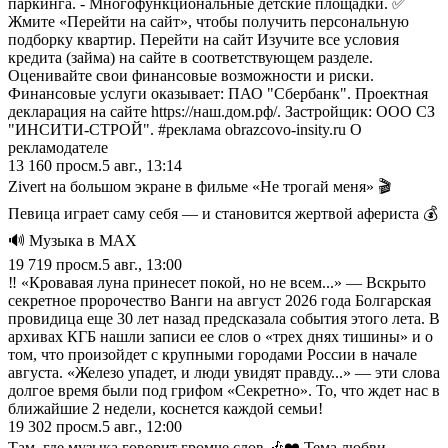
паркинга. - Многофункциональные детские площадки. ✅
Жмите «Перейти на сайт», чтобы получить персональную
подборку квартир. Перейти на сайт Изучите все условия
кредита (займа) на сайте в соответствующем разделе.
Оценивайте свои финансовые возможности и риски.
Финансовые услуги оказывает: ПАО "Сбербанк". Проектная
декларация на сайте https://наш.дом.рф/. Застройщик: ООО СЗ
"ИНСИТИ-СТРОЙ". #реклама obrazcovo-insity.ru О
рекламодателе
13 160
просм.
5 авг., 13:14
Zivert на большом экране в фильме «Не трогай меня» 🎬
Певица играет саму себя — и становится жертвой афериста 💰
🔊 Музыка в МАХ
19 719
просм.
5 авг., 13:00
‼️ «Кровавая луна принесет покой, но не всем...» — Вскрыто
секретное пророчество Ванги на август 2026 года Болгарская
провидица еще 30 лет назад предсказала события этого лета. В
архивах КГБ нашли записи ее слов о «трех днях тишины» и о
том, что произойдет с крупными городами России в начале
августа. «Железо упадет, и люди увидят правду...» — эти слова
долгое время были под грифом «Секретно». То, что ждет нас в
ближайшие 2 недели, коснется каждой семьи!
19 302
просм.
5 авг., 12:00
Там, где музыка говорит громче слов 🎶❤️ Тема любви