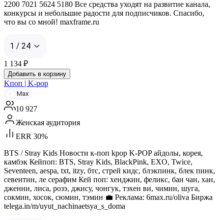
2200 7021 5624 5180 Все средства уходят на развитие канала,
конкурсы и небольшие радости для подписчиков. Спасибо,
что вы со мной! maxframe.ru
1 / 24
1 134
₽
Добавить в корзину
Kпоп | K-pop
Max
10 927
Женская аудитория
ERR 30%
BTS / Stray Kids Новости к-поп kpop K-POP айдолы, корея,
камбэк Кейпоп: BTS, Stray Kids, BlackPink, EXO, Twice,
Seventeen, aespa, txt, itzy, бтс, стрей кидс, блэкпинк, блек пинк,
севентин, ле серафим Кей поп: хенджин, феликс, бан чан, хан,
дженни, лиса, розэ, джису, чонгук, тэхен ви, чимин, шуга,
сокмин, хосок, сюмин, тэмин 💼 Реклама: 6max.ru/oliva Биржа
telega.in/m/uyut_nachinaetsya_s_doma