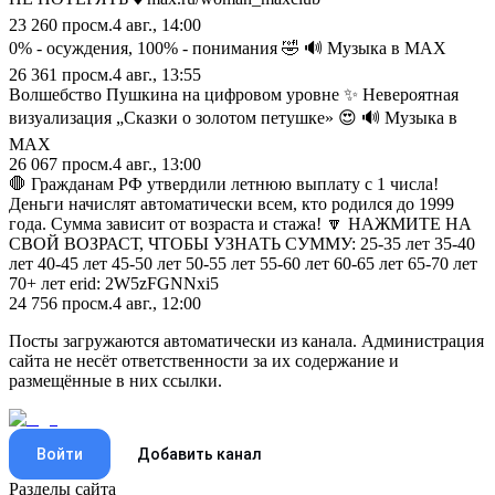
23 260
просм.
4 авг., 14:00
0% - осуждения, 100% - понимания 🤣 🔊 Музыка в МАХ
26 361
просм.
4 авг., 13:55
Волшебство Пушкина на цифровом уровне ✨ Невероятная
визуализация „Сказки о золотом петушке» 😍 🔊 Музыка в
МАХ
26 067
просм.
4 авг., 13:00
🛑 Гражданам РФ утвердили летнюю выплату с 1 числа!
Деньги начислят автоматически всем, кто родился до 1999
года. Сумма зависит от возраста и стажа! 🔽 НАЖМИТЕ НА
СВОЙ ВОЗРАСТ, ЧТОБЫ УЗНАТЬ СУММУ: 25-35 лет 35-40
лет 40-45 лет 45-50 лет 50-55 лет 55-60 лет 60-65 лет 65-70 лет
70+ лет erid: 2W5zFGNNxi5
24 756
просм.
4 авг., 12:00
Посты загружаются автоматически из канала. Администрация
сайта не несёт ответственности за их содержание и
размещённые в них ссылки.
Войти
Добавить канал
Разделы сайта