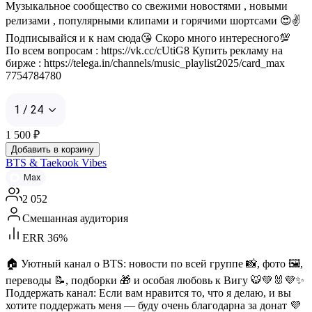
Музыкальное сообщество со свежими новостями , новыми
релизами , популярными клипами и горячими шортсами 😍✌️
Подписывайся и к нам сюда😘 Скоро много интересного💯
По всем вопросам : https://vk.cc/cUtiG8 Купить рекламу на
бирже : https://telega.in/channels/music_playlist2025/card_max
7754784780
1 / 24
1 500
₽
Добавить в корзину
BTS & Taekook Vibes
Max
2 052
Смешанная аудитория
ERR 36%
🏠 Уютный канал о BTS: новости по всей группе 📸, фото 🖼️,
переводы 📝, подборки 🎁 и особая любовь к Вигу 🐯💚🐰💜✨
Поддержать канал: Если вам нравится то, что я делаю, и вы
хотите поддержать меня — буду очень благодарна за донат 💜