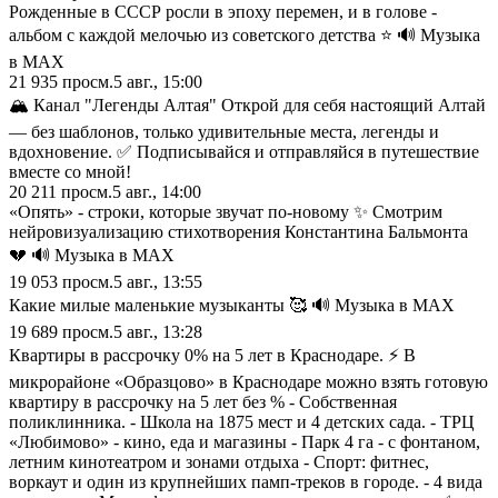
Рожденные в СССР росли в эпоху перемен, и в голове -
альбом с каждой мелочью из советского детства ⭐ 🔊 Музыка
в МАХ
21 935
просм.
5 авг., 15:00
🏔️ Канал "Легенды Алтая" Открой для себя настоящий Алтай
— без шаблонов, только удивительные места, легенды и
вдохновение. ✅ Подписывайся и отправляйся в путешествие
вместе со мной!
20 211
просм.
5 авг., 14:00
«Опять» - строки, которые звучат по‑новому ✨ Смотрим
нейровизуализацию стихотворения Константина Бальмонта
💔 🔊 Музыка в МАХ
19 053
просм.
5 авг., 13:55
Какие милые маленькие музыканты 🥰 🔊 Музыка в МАХ
19 689
просм.
5 авг., 13:28
Квартиры в рассрочку 0% на 5 лет в Краснодаре. ⚡ В
микрорайоне «Образцово» в Краснодаре можно взять готовую
квартиру в рассрочку на 5 лет без % - Собственная
поликлинника. - Школа на 1875 мест и 4 детских сада. - ТРЦ
«Любимово» - кино, еда и магазины - Парк 4 га - с фонтаном,
летним кинотеатром и зонами отдыха - Спорт: фитнес,
воркаут и один из крупнейших памп-треков в городе. - 4 вида