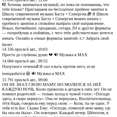
🎼 Хочешь заниматься музыкой, но пока не понимаешь, что
тебе ближе? Приглашаем на бесплатное пробное занятие в
Школу современной музыки Баста × Синергия.🎁 В Школе
современной музыки Баста × Синергия можно начать с
пробного занятия и спокойно выбрать своё направление.
Вокал, битмейкинг, продакшн, гитара, DJ и другие форматы
— попробуешь и поймёшь, с чего тебе действительно хочется
начать. Онлайн и очные форматы занятий. 👉 Забрать свой
билет
14 336
просм.
6 авг., 10:03
Просто до глубины души 💔 🔊 Музыка в МАХ
14 684
просм.
6 авг., 09:55
Попутного течения❗ И сил плыть против него, если
понадобится 😆 🔊 Музыка в МАХ
15 791
просм.
6 авг., 09:00
ОН НЕ ЗНАЛ СВОЮ МАМУ. НО МОЛИЛСЯ ЗА НЕЁ
КАЖДУЮ НОЧЬ. Колю привезли в детдом в пять лет. Он не
помнил родителей — только холод и чужой голос: «Посиди
здесь, я скоро вернусь». Она не вернулась. Воспитательница,
тётя Надя, говорила ему перед сном: — Коля, ты не один. У
тебя есть Бог. Скажи Ему: «Господи, помилуй мою маму, где
бы она ни была». Он повторял. Каждый вечер. Шёпотом, в