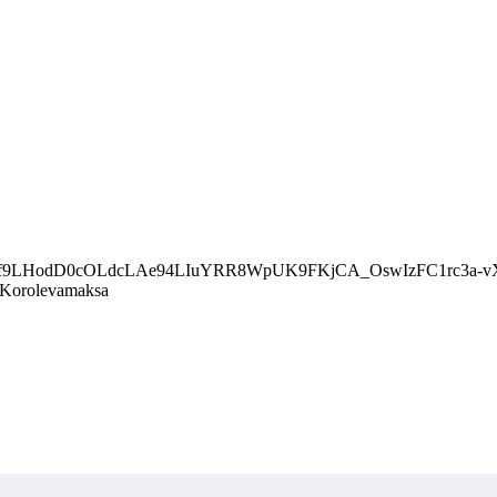
.ru/u/f9LHodD0cOLdcLAe94LIuYRR8WpUK9FKjCA_OswIzFC1rc3a-v
u/Korolevamaksa