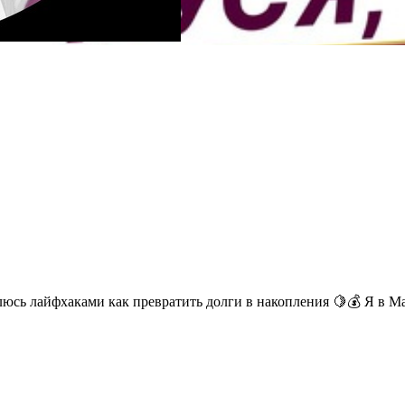
Маркетолог в декрете. Коплю на квартиру с зарплаты жены, делюсь лайфхаками как превратить 