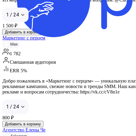
1 / 24
1 500
₽
Добавить в корзину
Маркетинг с перцем
Max
1 782
Смешанная аудитория
ERR 5%
Добро пожаловать в «Маркетинг с перцем» — уникальную плат
рекламные кампании, свежие новости и тренды SMM. Наш канал
рекламе и вопросам сотрудничества: https://vk.cc/cV8n1e
1 / 24
800
₽
Добавить в корзину
Агентство Елены Че