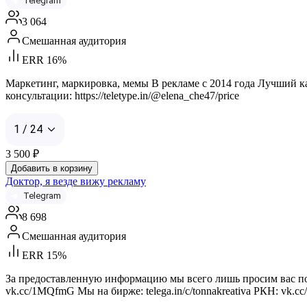
Telegram
3 064
Смешанная аудитория
ERR 16%
Маркетинг, маркировка, мемы В рекламе с 2014 года Лучший ка
консультации: https://teletype.in/@elena_che47/price
1 / 24
3 500
₽
Добавить в корзину
Доктор, я везде вижу рекламу
Telegram
8 698
Смешанная аудитория
ERR 15%
За предоставленную информацию мы всего лишь просим вас под
vk.cc/1MQfmG Мы на бирже: telega.in/c/tonnakreativa РКН: vk.c