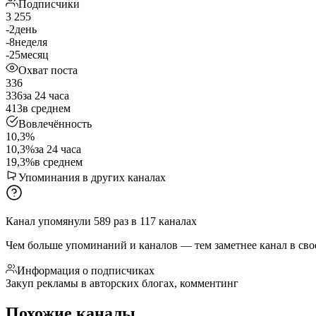
Подписчики
3 255
-2
день
-8
неделя
-25
месяц
Охват поста
336
336
за 24 часа
413
в среднем
Вовлечённость
10,3%
10,3%
за 24 часа
19,3%
в среднем
Упоминания в других каналах
Канал упомянули
589
раз
в
117
каналах
Чем больше упоминаний и каналов — тем заметнее канал в сво
Информация о подписчиках
Закуп рекламы в авторских блогах, комментинг
Похожие каналы