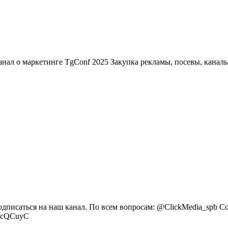
нал о маркетинге TgConf 2025 Закупка рекламы, посевы, каналы
писаться на наш канал. По всем вопросам: @ClickMedia_spb Сот
c/cQCuyC