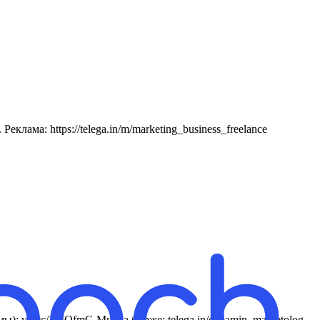
ма: https://telega.in/m/marketing_business_freelance
ы): vk.cc/1MQfmG Мы на бирже: telega.in/c/mamin_marketolog