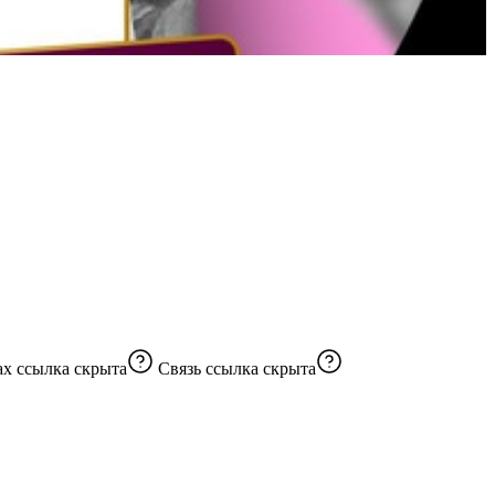
долги в накопления 🍋💰 Я в Max
ссылка скрыта
Связь
ссылка скрыта