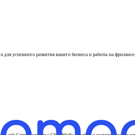
 успешного развития вашего бизнеса и работы на фрилансе. Рекла
ia_spb Сотрудничаем с Click Media (подбор и размещение реклам