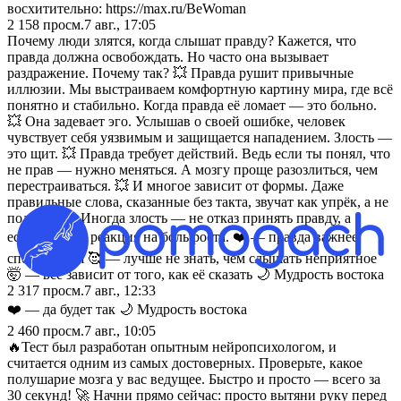
восхитительно: https://max.ru/BeWoman
2 158
просм.
7 авг., 17:05
Почему люди злятся, когда слышат правду? Кажется, что
правда должна освобождать. Но часто она вызывает
раздражение. Почему так? 💥 Правда рушит привычные
иллюзии. Мы выстраиваем комфортную картину мира, где всё
понятно и стабильно. Когда правда её ломает — это больно.
💥 Она задевает эго. Услышав о своей ошибке, человек
чувствует себя уязвимым и защищается нападением. Злость —
это щит. 💥 Правда требует действий. Ведь если ты понял, что
не прав — нужно меняться. А мозгу проще разозлиться, чем
перестраиваться. 💥 И многое зависит от формы. Даже
правильные слова, сказанные без такта, звучат как упрёк, а не
поддержка. Иногда злость — не отказ принять правду, а
естественная реакция на боль роста. ❤️ — правда важнее
спокойствия 🥰 — лучше не знать, чем слышать неприятное
🤯 — всё зависит от того, как её сказать 🌙 Мудрость востока
2 317
просм.
7 авг., 12:33
❤️ — да будет так 🌙 Мудрость востока
2 460
просм.
7 авг., 10:05
🔥Тест был разработан опытным нейропсихологом, и
считается одним из самых достоверных. Проверьте, какое
полушарие мозга у вас ведущее. Быстро и просто — всего за
30 секунд! 🚀 Начни прямо сейчас: просто вытяни руку перед