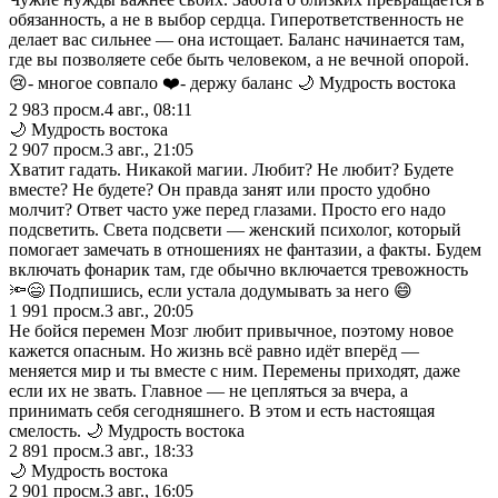
обязанность, а не в выбор сердца. Гиперответственность не
делает вас сильнее — она истощает. Баланс начинается там,
где вы позволяете себе быть человеком, а не вечной опорой.
😢- многое совпало ❤️- держу баланс 🌙 Мудрость востока
2 983
просм.
4 авг., 08:11
🌙 Мудрость востока
2 907
просм.
3 авг., 21:05
Хватит гадать. Никакой магии. Любит? Не любит? Будете
вместе? Не будете? Он правда занят или просто удобно
молчит? Ответ часто уже перед глазами. Просто его надо
подсветить. Света подсвети — женский психолог, который
помогает замечать в отношениях не фантазии, а факты. Будем
включать фонарик там, где обычно включается тревожность
🔦😄 Подпишись, если устала додумывать за него 😄
1 991
просм.
3 авг., 20:05
Не бойся перемен Мозг любит привычное, поэтому новое
кажется опасным. Но жизнь всё равно идёт вперёд —
меняется мир и ты вместе с ним. Перемены приходят, даже
если их не звать. Главное — не цепляться за вчера, а
принимать себя сегодняшнего. В этом и есть настоящая
смелость. 🌙 Мудрость востока
2 891
просм.
3 авг., 18:33
🌙 Мудрость востока
2 901
просм.
3 авг., 16:05