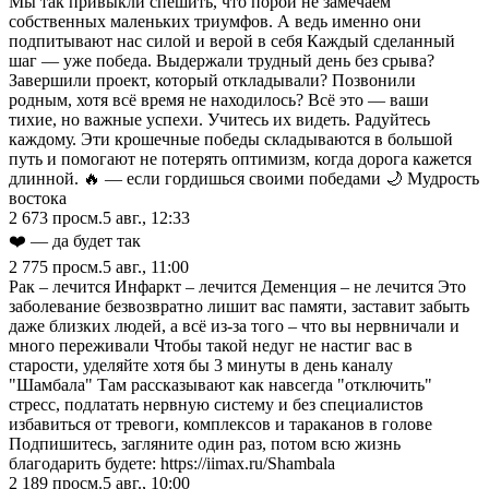
Мы так привыкли спешить, что порой не замечаем
собственных маленьких триумфов. А ведь именно они
подпитывают нас силой и верой в себя Каждый сделанный
шаг — уже победа. Выдержали трудный день без срыва?
Завершили проект, который откладывали? Позвонили
родным, хотя всё время не находилось? Всё это — ваши
тихие, но важные успехи. Учитесь их видеть. Радуйтесь
каждому. Эти крошечные победы складываются в большой
путь и помогают не потерять оптимизм, когда дорога кажется
длинной. 🔥 — если гордишься своими победами 🌙 Мудрость
востока
2 673
просм.
5 авг., 12:33
❤️ — да будет так
2 775
просм.
5 авг., 11:00
Рак – лечится Инфаркт – лечится Деменция – не лечится Это
заболевание безвозвратно лишит вас памяти, заставит забыть
даже близких людей, а всё из-за того – что вы нервничали и
много переживали Чтобы такой недуг не настиг вас в
старости, уделяйте хотя бы 3 минуты в день каналу
"Шамбала" Там рассказывают как навсегда "отключить"
стресс, подлатать нервную систему и без специалистов
избавиться от тревоги, комплексов и тараканов в голове
Подпишитесь, загляните один раз, потом всю жизнь
благодарить будете: https://iimax.ru/Shambala
2 189
просм.
5 авг., 10:00