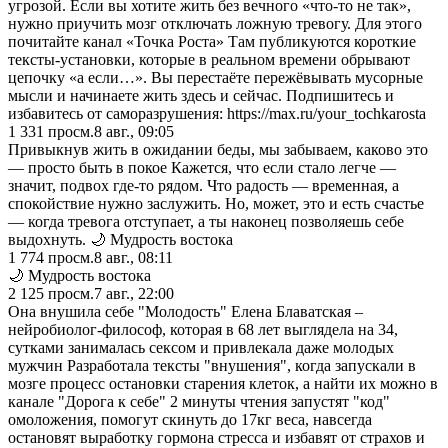
угрозой. Если вы хотите жить без вечного «что-то не так»,
нужно приучить мозг отключать ложную тревогу. Для этого
почитайте канал «Точка Роста» Там публикуются короткие
тексты-установки, которые в реальном времени обрывают
цепочку «а если…». Вы перестаёте пережёвывать мусорные
мысли и начинаете жить здесь и сейчас. Подпишитесь и
избавитесь от саморазрушения: https://max.ru/your_tochkarosta
1 331
просм.
8 авг., 09:05
Привыкнув жить в ожидании беды, мы забываем, каково это
— просто быть в покое Кажется, что если стало легче —
значит, подвох где-то рядом. Что радость — временная, а
спокойствие нужно заслужить. Но, может, это и есть счастье
— когда тревога отступает, а ты наконец позволяешь себе
выдохнуть. 🌙 Мудрость востока
1 774
просм.
8 авг., 08:11
🌙 Мудрость востока
2 125
просм.
7 авг., 22:00
Она внушила себе "Молодость" Елена Блаватская –
нейробиолог-философ, которая в 68 лет выглядела на 34,
сутками занималась сексом и привлекала даже молодых
мужчин Разработала тексты "внушения", когда запускали в
мозге процесс остановки старения клеток, а найти их можно в
канале "Дорога к себе" 2 минуты чтения запустят "код"
омоложения, помогут скинуть до 17кг веса, навсегда
остановят выработку гормона стресса и избавят от страхов и