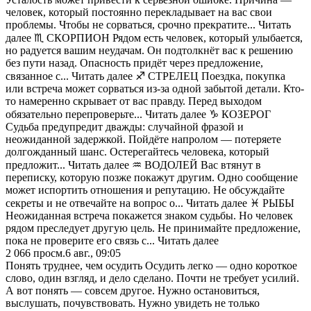
человек, который постоянно перекладывает на вас свои
проблемы. Чтобы не сорваться, срочно прекратите... Читать
далее ♏️ СКОРПИОН Рядом есть человек, который улыбается,
но радуется вашим неудачам. Он подтолкнёт вас к решению
без пути назад. Опасность придёт через предложение,
связанное с... Читать далее ♐️ СТРЕЛЕЦ Поездка, покупка
или встреча может сорваться из-за одной забытой детали. Кто-
то намеренно скрывает от вас правду. Перед выходом
обязательно перепроверьте... Читать далее ♑️ КОЗЕРОГ
Судьба предупредит дважды: случайной фразой и
неожиданной задержкой. Пойдёте напролом — потеряете
долгожданный шанс. Остерегайтесь человека, который
предложит... Читать далее ♒️ ВОДОЛЕЙ Вас втянут в
переписку, которую позже покажут другим. Одно сообщение
может испортить отношения и репутацию. Не обсуждайте
секреты и не отвечайте на вопрос о... Читать далее ♓️ РЫБЫ
Неожиданная встреча покажется знаком судьбы. Но человек
рядом преследует другую цель. Не принимайте предложение,
пока не проверите его связь с... Читать далее
2 066
просм.
6 авг., 09:05
Понять труднее, чем осудить Осудить легко — одно короткое
слово, один взгляд, и дело сделано. Почти не требует усилий.
А вот понять — совсем другое. Нужно остановиться,
выслушать, почувствовать. Нужно увидеть не только