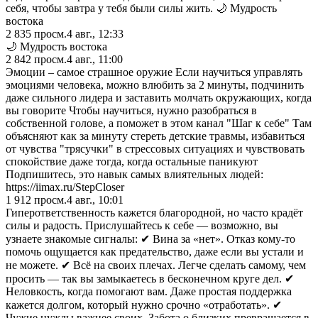
себя, чтобы завтра у тебя были силы жить. 🌙 Мудрость
востока
2 835
просм.
4 авг., 12:33
🌙 Мудрость востока
2 842
просм.
4 авг., 11:00
Эмоции – самое страшное оружие Если научиться управлять
эмоциями человека, можно влюбить за 2 минуты, подчинить
даже сильного лидера и заставить молчать окружающих, когда
вы говорите Чтобы научиться, нужно разобраться в
собственной голове, а поможет в этом канал "Шаг к себе" Там
объясняют как за минуту стереть детские травмы, избавиться
от чувства "трясучки" в стрессовых ситуациях и чувствовать
спокойствие даже тогда, когда остальные паникуют
Подпишитесь, это навык самых влиятельных людей:
https://iimax.ru/StepCloser
1 912
просм.
4 авг., 10:01
Гиперответственность кажется благородной, но часто крадёт
силы и радость. Прислушайтесь к себе — возможно, вы
узнаете знакомые сигналы: ✔ Вина за «нет». Отказ кому-то
помочь ощущается как предательство, даже если вы устали и
не можете. ✔ Всё на своих плечах. Легче сделать самому, чем
просить — так вы замыкаетесь в бесконечном круге дел. ✔
Неловкость, когда помогают вам. Даже простая поддержка
кажется долгом, который нужно срочно «отработать». ✔
Чужие нужды важнее своих. Забота о близких превращается в