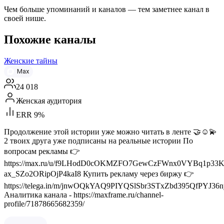
Чем больше упоминаний и каналов — тем заметнее канал в
своей нише.
Похожие каналы
Женские тайны
Max
24 018
Женская аудитория
ERR 9%
Продолжение этой истории уже можно читать в ленте 🤝☺️💫
2 твоих друга уже подписаны на реальные истории По
вопросам рекламы 👉
https://max.ru/u/f9LHodD0cOKMZFO7GewCzFWnx0VYBq1p33K
ax_SZo2ORipOjP4kaI8 Купить рекламу через биржу 👉
https://telega.in/m/jnwOQkYAQ9PIYQSlSbr3STxZbd395QfPYJ36n
Аналитика канала - https://maxframe.ru/channel-
profile/71878665682359/