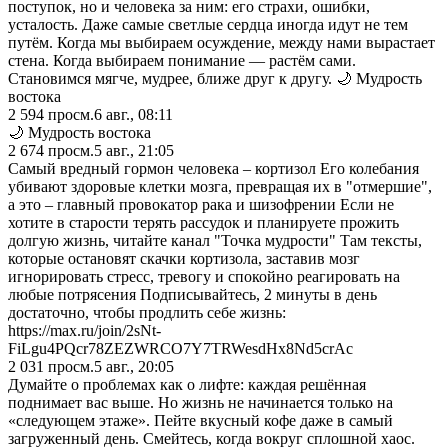
поступок, но и человека за ним: его страхи, ошибки,
усталость. Даже самые светлые сердца иногда идут не тем
путём. Когда мы выбираем осуждение, между нами вырастает
стена. Когда выбираем понимание — растём сами.
Становимся мягче, мудрее, ближе друг к другу. 🌙 Мудрость
востока
2 594
просм.
6 авг., 08:11
🌙 Мудрость востока
2 674
просм.
5 авг., 21:05
Самый вредный гормон человека – кортизол Его колебания
убивают здоровые клетки мозга, превращая их в "отмершие",
а это – главный провокатор рака и шизофрении Если не
хотите в старости терять рассудок и планируете прожить
долгую жизнь, читайте канал "Точка мудрости" Там тексты,
которые остановят скачки кортизола, заставив мозг
игнорировать стресс, тревогу и спокойно реагировать на
любые потрясения Подписывайтесь, 2 минуты в день
достаточно, чтобы продлить себе жизнь:
https://max.ru/join/2sNt-
FiLgu4PQcr78ZEZWRCO7Y7TRWesdHx8Nd5crAc
2 031
просм.
5 авг., 20:05
Думайте о проблемах как о лифте: каждая решённая
поднимает вас выше. Но жизнь не начинается только на
«следующем этаже». Пейте вкусный кофе даже в самый
загруженный день. Смейтесь, когда вокруг сплошной хаос.