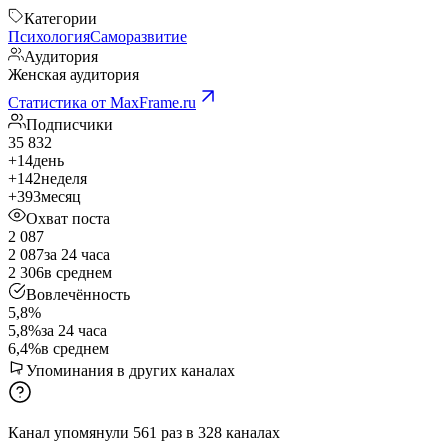
Категории
Психология
Саморазвитие
Аудитория
Женская аудитория
Статистика от MaxFrame.ru
Подписчики
35 832
+14
день
+142
неделя
+393
месяц
Охват поста
2 087
2 087
за 24 часа
2 306
в среднем
Вовлечённость
5,8%
5,8%
за 24 часа
6,4%
в среднем
Упоминания в других каналах
Канал упомянули
561
раз
в
328
каналах