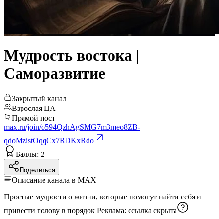
Мудрость востока |
Саморазвитие
Закрытый канал
Взрослая ЦА
Прямой пост
max.ru/join/o594QzhAgSMG7m3meo8ZB-
qdoMzistOqqCx7RDKxRdo
Баллы: 2
Поделиться
Описание канала в MAX
Простые мудрости о жизни, которые помогут найти себя и
привести голову в порядок Реклама:
ссылка скрыта