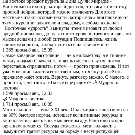
На востоке бросают курить за 2 дня Цу ли Мирадзе -
Восточный психиатр, который доказал, что тяга к никотину –
простой нейрон, который можно отключить Для этого
местные читают особые тексты, которые за 2 дня блокируют
тягу к курению, алкоголю и сладкому, а собрал их канал
"Восточная мудрость" 3 минуты чтения избавят от любой
вредной привычки, до нуля снизят уровень тревогу и сделают
мысли ясными в любой ситуации Подпишитесь, жизнь
слишком коротка, чтобы тратить её на зависимости
1 365
просм.
8 авг., 15:05
Самое коварное расстояние — не в километрах, а в тишине
между людьми Сначала ты ищешь смысл в паузах, потом
перестаёшь спрашивать, потом — просто привыкаешь. И вот
уже молчание кажется естественным, хотя внутри всё по-
прежнему ждёт ответа. Вернуть разговор можно. С малого, с
простого, с честного: «Ты всё ещё рядом?» 🌙 Мудрость
востока
1 598
просм.
8 авг., 12:33
🌙 Мудрость востока
1 714
просм.
8 авг., 10:05
Мнительность — чума XXI века Она сжирает глюкозу мозга
на 30% быстрее нормы, истощает когнитивные ресурсы и
заставляет вас жить в вымышленном аду. Рано или поздно
организм ломается: Сосуды сужаются, мозг голодает, а
иммунитет тратит ресурсы на борьбу с несуществующей