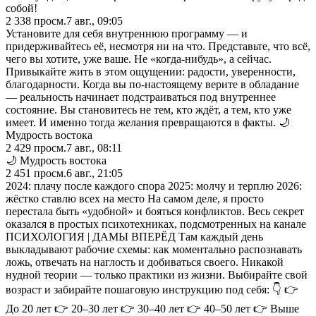
собой!
2 338
просм.
7 авг., 09:05
Установите для себя внутреннюю программу — и
придерживайтесь её, несмотря ни на что. Представьте, что всё,
чего вы хотите, уже ваше. Не «когда-нибудь», а сейчас.
Привыкайте жить в этом ощущении: радости, уверенности,
благодарности. Когда вы по-настоящему верите в обладание
— реальность начинает подстраиваться под внутреннее
состояние. Вы становитесь не тем, кто ждёт, а тем, кто уже
имеет. И именно тогда желания превращаются в факты. 🌙
Мудрость востока
2 429
просм.
7 авг., 08:11
🌙 Мудрость востока
2 451
просм.
6 авг., 21:05
2024: плачу после каждого спора 2025: молчу и терплю 2026:
жёстко ставлю всех на место На самом деле, я просто
перестала быть «удобной» и бояться конфликтов. Весь секрет
оказался в простых психотехниках, подсмотренных на канале
ПСИХОЛОГИЯ | ДАМЫ ВПЕРЁД Там каждый день
выкладывают рабочие схемы: как моментально распознавать
ложь, отвечать на наглость и добиваться своего. Никакой
нудной теории — только практики из жизни. Выбирайте свой
возраст и забирайте пошаговую инструкцию под себя: 👇 👉
До 20 лет 👉 20–30 лет 👉 30–40 лет 👉 40–50 лет 👉 Выше