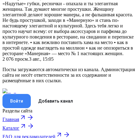
«Надутые» губки, реснички - опахала и ты элегантная
женщина. Так думают многие простушки. Женщину
элегантной делают хорошие манеры, а не фальшивая красота.
Не будь простушкой, заходи в «Манерную» и стань по-
настоящему элегантной и культурной. Здесь тебя легко и
просто научат всему: от выбора аксессуаров и парфюма до
культурного поведения в ресторане, на свидании и переписке
в интернете. • как вежливо поставить хама на место • как в
простой одежде выглядеть на миллион • как не опозориться в
ресторане «Манерная» — место № 1 настоящих женщин.
2 076
просм.
3 авг., 15:05
Посты загружаются автоматически из канала. Администрация
сайта не несёт ответственности за их содержание и
размещённые в них ссылки.
Войти
Добавить канал
Разделы сайта
Главная
Каталог
FAQ для рекламодателей