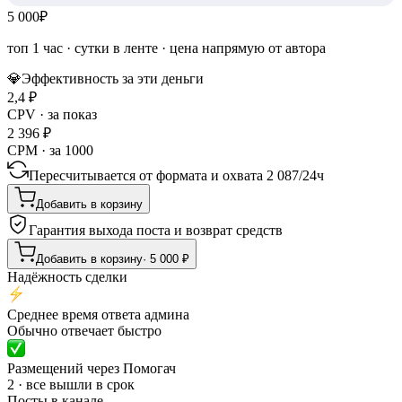
5 000
₽
топ 1 час
·
сутки в ленте
· цена напрямую от автора
💎
Эффективность за эти деньги
2,4
₽
CPV · за показ
2 396
₽
CPM · за 1000
Пересчитывается от формата и охвата
2 087
/
24ч
Добавить в корзину
Гарантия выхода поста и возврат средств
Добавить в корзину
·
5 000
₽
Надёжность сделки
Среднее время ответа админа
Обычно отвечает быстро
Размещений через Помогач
2 · все вышли в срок
Посты в канале