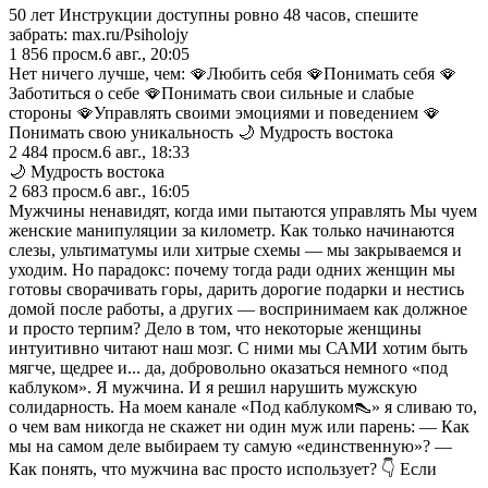
50 лет Инструкции доступны ровно 48 часов, спешите
забрать: max.ru/Psiholojy
1 856
просм.
6 авг., 20:05
Нет ничего лучше, чем: 🪭Любить себя 🪭Понимать себя 🪭
Заботиться о себе 🪭Понимать свои сильные и слабые
стороны 🪭Управлять своими эмоциями и поведением 🪭
Понимать свою уникальность 🌙 Мудрость востока
2 484
просм.
6 авг., 18:33
🌙 Мудрость востока
2 683
просм.
6 авг., 16:05
Мужчины ненавидят, когда ими пытаются управлять Мы чуем
женские манипуляции за километр. Как только начинаются
слезы, ультиматумы или хитрые схемы — мы закрываемся и
уходим. Но парадокс: почему тогда ради одних женщин мы
готовы сворачивать горы, дарить дорогие подарки и нестись
домой после работы, а других — воспринимаем как должное
и просто терпим? Дело в том, что некоторые женщины
интуитивно читают наш мозг. С ними мы САМИ хотим быть
мягче, щедрее и... да, добровольно оказаться немного «под
каблуком». Я мужчина. И я решил нарушить мужскую
солидарность. На моем канале «Под каблуком👠» я сливаю то,
о чем вам никогда не скажет ни один муж или парень: — Как
мы на самом деле выбираем ту самую «единственную»? —
Как понять, что мужчина вас просто использует? 👇 Если