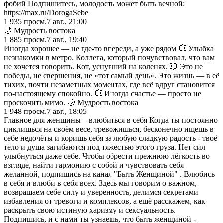
фобий Подпишитесь, молодость может быть вечной:
https://max.ru/DorogaSebe
1 935
просм.
7 авг., 21:00
🌙 Мудрость востока
1 885
просм.
7 авг., 19:40
Иногда хорошее — не где-то впереди, а уже рядом 💥 Улыбка
незнакомки в метро. Коллега, который почувствовал, что вам
не хочется говорить. Кот, уснувший на коленях. 💥 Это не
победы, не свершения, не «тот самый день». Это жизнь — в её
тихих, почти незаметных моментах, где всё вдруг становится
по-настоящему спокойно. 💥 Иногда счастье — просто не
проскочить мимо. 🌙 Мудрость востока
1 948
просм.
7 авг., 18:05
Главное для женщины – влюбиться в себя Когда ты постоянно
циклишься на своём весе, тревожишься, бесконечно ищешь в
себе недочёты и коришь себя за любую сладкую радость - твоё
тело и душа загибаются под тяжестью этого груза. Нет сил
улыбнуться даже себе. Чтобы обрести прежнюю лёгкость во
взгляде, найти гармонию с собой и чувствовать себя
желанной, подпишись на канал "Быть Женщиной" . Влюбись
в себя и влюби в себя всех. Здесь мы говорим о важном,
возвращаем себе силу и уверенность, делимся секретами
избавления от тревоги и комплексов, а ещё расскажем, как
раскрыть свою истиную харизму и сексуальность.
Подпишись, и с нами ты узнаешь, что быть женщиной -