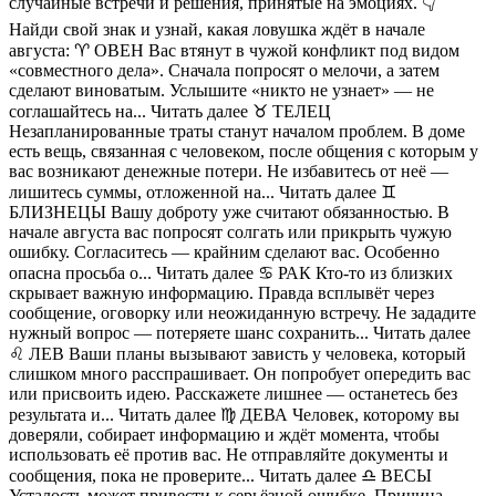
случайные встречи и решения, принятые на эмоциях. 👇
Найди свой знак и узнай, какая ловушка ждёт в начале
августа: ♈️ ОВЕН Вас втянут в чужой конфликт под видом
«совместного дела». Сначала попросят о мелочи, а затем
сделают виноватым. Услышите «никто не узнает» — не
соглашайтесь на... Читать далее ♉️ ТЕЛЕЦ
Незапланированные траты станут началом проблем. В доме
есть вещь, связанная с человеком, после общения с которым у
вас возникают денежные потери. Не избавитесь от неё —
лишитесь суммы, отложенной на... Читать далее ♊️
БЛИЗНЕЦЫ Вашу доброту уже считают обязанностью. В
начале августа вас попросят солгать или прикрыть чужую
ошибку. Согласитесь — крайним сделают вас. Особенно
опасна просьба о... Читать далее ♋️ РАК Кто-то из близких
скрывает важную информацию. Правда всплывёт через
сообщение, оговорку или неожиданную встречу. Не зададите
нужный вопрос — потеряете шанс сохранить... Читать далее
♌️ ЛЕВ Ваши планы вызывают зависть у человека, который
слишком много расспрашивает. Он попробует опередить вас
или присвоить идею. Расскажете лишнее — останетесь без
результата и... Читать далее ♍️ ДЕВА Человек, которому вы
доверяли, собирает информацию и ждёт момента, чтобы
использовать её против вас. Не отправляйте документы и
сообщения, пока не проверите... Читать далее ♎️ ВЕСЫ
Усталость может привести к серьёзной ошибке. Причина —