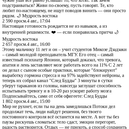
чужие уши всё равно услышат то, что хотят. Так зачем
подстраиваться? Живи по-своему, пусть говорят. Те, кто
любит по-настоящему, не ищут поводов винить — они просто
рядом. 🌙 Мудрость востока
2 590
просм.
4 авг., 17:04
Настоящая готовность рождается не из навыков, а из
внутренней решимости. ❤️ — если понравилась притча 🌙
Мудрость востока
2 657
просм.
4 авг., 16:00
Этому мальчику 11 лет и он – учит студентов Микозе Дзадзаки
– самый молодой преподаватель МГУ. Его отец – самый
известный психиатр Японии, который доказал, что тревога,
апатия и лень заставляют мозг работать всего на 11% С 2 лет
он делал с сыном особые практики, которые "блокируют"
выработку гормона стресса и на 97% задействуют нейроны, а
теперь их собрал канал "След Будды" 3 минуты в сутки
уберут тараканов из головы, навсегда заглушат способность
испытывать тревогу и в 10-20 раз ускорят работу мозга
Подписывайтесь, сами от себя офигеете: След Будды
1 802
просм.
4 авг., 15:00
Мир не рухнет, если ты на день замедлишься Потоки дел
продолжат течь, люди найдут решения, без твоего
постоянного контроля всё останется на месте. А вот ты без
паузы рискуешь сломаться: тело сдаст, эмоции перегорят,
радость растворится. Отдых — не прихоть, а способ сохранить