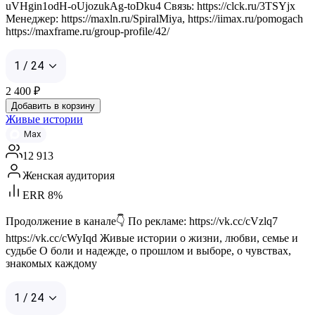
uVHgin1odH-oUjozukAg-toDku4 Связь: https://clck.ru/3TSYjx
Менеджер: https://maxln.ru/SpiralMiya, https://iimax.ru/pomogach
https://maxframe.ru/group-profile/42/
1 / 24
2 400
₽
Добавить в корзину
Живые истории
Max
12 913
Женская аудитория
ERR 8%
Продолжение в канале👇 По рекламе: https://vk.cc/cVzlq7
https://vk.cc/cWyIqd Живые истории о жизни, любви, семье и
судьбе О боли и надежде, о прошлом и выборе, о чувствах,
знакомых каждому
1 / 24