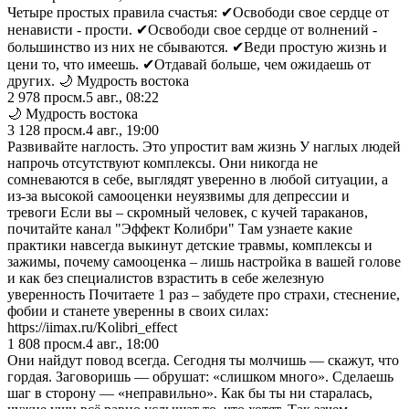
Четыре простых правила счастья: ✔Освободи свое сердце от
ненависти - прости. ✔Освободи свое сердце от волнений -
большинство из них не сбываются. ✔Веди простую жизнь и
цени то, что имеешь. ✔Отдавай больше, чем ожидаешь от
других. 🌙 Мудрость востока
2 978
просм.
5 авг., 08:22
🌙 Мудрость востока
3 128
просм.
4 авг., 19:00
Развивайте наглость. Это упростит вам жизнь У наглых людей
напрочь отсутствуют комплексы. Они никогда не
сомневаются в себе, выглядят уверенно в любой ситуации, а
из-за высокой самооценки неуязвимы для депрессии и
тревоги Если вы – скромный человек, с кучей тараканов,
почитайте канал "Эффект Колибри" Там узнаете какие
практики навсегда выкинут детские травмы, комплексы и
зажимы, почему самооценка – лишь настройка в вашей голове
и как без специалистов взрастить в себе железную
уверенность Почитаете 1 раз – забудете про страхи, стеснение,
фобии и станете уверенны в своих силах:
https://iimax.ru/Kolibri_effect
1 808
просм.
4 авг., 18:00
Они найдут повод всегда. Сегодня ты молчишь — скажут, что
гордая. Заговоришь — обрушат: «слишком много». Сделаешь
шаг в сторону — «неправильно». Как бы ты ни старалась,