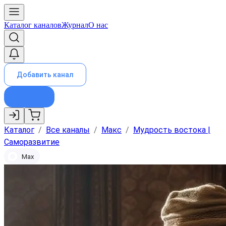
Каталог каналов
Журнал
О нас
Добавить канал
Каталог
/
Все каналы
/
Макс
/
Мудрость востока |
Саморазвитие
Max