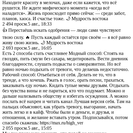
Находите красоту в мелочах, даже если кажется, что всё
рушится. Не ждите мифического момента «когда всё
наладится». Жизнь происходит прямо сейчас — среди забот,
планов, хаоса. И счастье тоже. 🌙 Мудрость востока
2 494
просм.
5 авг., 18:33
👍 Перестаёшь искать одобрения — люди сами чувствуют
твою силу. 🔥 Пусть каждый остаётся при своём — я всё равно
живу свою жизнь. 🌙 Мудрость востока
2 693
просм.
5 авг., 16:05
Есть 2 способа стать счастливее Модный способ: Стоять на
гвоздях, пить смузи без сахара, медитировать. Вести дневник
благодарности, слушать подкасты о саморазвитии. Но всё
равно ночью подыхать от тревоги, что делаешь недостаточно.
Рабочий способ: Отьебаться от себя. Делать не то, что в
тренде, а что хочешь. Ржать в голос, орать песни, трахаться,
заказывать еду ночью. Кидать тупые мемы друзьям. Отдыхать
без чувства вины и не париться, кто что подумает. Можно и
дальше нализывать обществу и избегать осуждения. А можно
послать всё нахрен и читать канал Лучшая версия себя. Там на
пальцах объясняют, как убрать тревогу, выгорание, начать
жить легко и в кайф. Чтобы были и деньги, и друзья, и
отношения, и желание вставать утром. Подписывайся, потом
спасибо скажешь: https://max.ru/high_ver
2 055
просм.
5 авг., 15:05