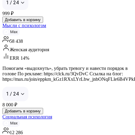
1 / 24
999
₽
Добавить в корзину
Мысли с психологом
Max
58 438
Женская аудитория
ERR 14%
Помогаем «выдохнуть», убрать тревогу и навести порядок в
голове По рекламе: https://clck.ru/3QvDvC Ссылка на блог:
https://max.ru/join/eppkm_kGz1RXxLYrLbw_jnbONqFLle6B4VP
1 / 24
8 000
₽
Добавить в корзину
Социальная психология
Max
12 286