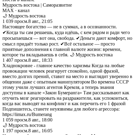
Мудрость востока | Саморазвитие
MAX
· канал
🌙 Мудрость востока
1 039
просм.
8 авг., 21:05
Настоящее богатство — не в суммах, а в осознанности.
✔Когда ты сам решаешь, куда идёшь, с кем рядом и ради чего
просыпаешься — вот она, свобода. ✔Деньги дают комфорт, но
смысл придаёт только рост. ✔Всё остальное — просто
приятные дополнения к главной валюте жизни: времени,
которое ты вкладываешь в себя. 🌙 Мудрость востока
1 407
просм.
8 авг., 18:33
Хладнокровие - главное качество харизмы Когда на любые
провокации человек реагирует спокойно, одной фразой,
вместо долгих прений, ставит на место и выглядит уверенно в
общении даже с опытным манипулятором Во времена СССР
этому учили лучших агентов Кремля, а теперь знания
доступны в канале «Закон Бумеранга» Там рассказывают как
отучить мозг реагировать на раздражители, как успокоиться,
когда вас выводят на конфликт и как перечить его 1 фразой
Подпишитесь, станете неуязвимы для любого агрессора:
https://iimax.ru/Bumerang
1 059
просм.
8 авг., 18:00
🌙 Мудрость востока
1 197
просм.
8 авг., 16:05