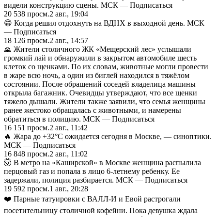
видели конструкцию сцены. МСК — Подписаться
20 538
просм.
2 авг., 19:04
😁 Когда решил отдохнуть на ВДНХ в выходной день. МСК
— Подписаться
18 126
просм.
2 авг., 14:57
🙏 Жители столичного ЖК «Мещерский лес» услышали
громкий лай и обнаружили в закрытом автомобиле шесть
клеток со щенками. По их словам, животные могли провести
в жаре всю ночь, а один из биглей находился в тяжёлом
состоянии. После обращений соседей владелица машины
открыла багажник. Очевидцы утверждают, что все щенки
тяжело дышали. Жители также заявили, что семья женщины
ранее жестоко обращалась с животными, и намерены
обратиться в полицию. МСК — Подписаться
16 151
просм.
2 авг., 11:42
🔥 Жара до +32°C ожидается сегодня в Москве, — синоптики.
МСК — Подписаться
16 848
просм.
2 авг., 11:02
🤯 В метро на «Каширской» в Москве женщина распылила
перцовый газ и попала в лицо 6-летнему ребенку. Ее
задержали, полиция разбирается. МСК — Подписаться
19 592
просм.
1 авг., 20:28
❤️ Парные татуировки с ВАЛЛ-И и Евой растрогали
посетительницу столичной кофейни. Пока девушка ждала