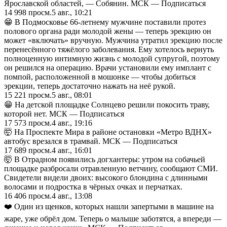
Ярославской областей, — Собянин. МСК — Подписаться
14 998
просм.
5 авг., 10:21
😁 В Подмосковье 66-летнему мужчине поставили протез
полового органа ради молодой жены — теперь эрекцию он
может «включать» вручную. Мужчина утратил эрекцию после
перенесённого тяжёлого заболевания. Ему хотелось вернуть
полноценную интимную жизнь с молодой супругой, поэтому
он решился на операцию. Врачи установили ему имплант с
помпой, расположенной в мошонке — чтобы добиться
эрекции, теперь достаточно нажать на неё рукой.
15 221
просм.
5 авг., 08:01
😁 На детской площадке Солнцево решили покосить траву,
которой нет. МСК — Подписаться
17 573
просм.
4 авг., 19:16
🤯 На Проспекте Мира в районе остановки «Метро ВДНХ»
автобус врезался в трамвай. МСК — Подписаться
17 689
просм.
4 авг., 16:01
🤯 В Отрадном появились догхантеры: утром на собачьей
площадке разбросали отравленную ветчину, сообщают СМИ.
Свидетели видели двоих: высокого блондина с длинными
волосами и подростка в чёрных очках и перчатках.
16 406
просм.
4 авг., 13:08
❤️ Один из щенков, которых нашли запертыми в машине на
жаре, уже обрёл дом. Теперь о малыше заботятся, а впереди —