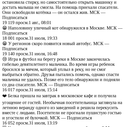
остановила стирку, но самостоятельно открыть машинку и
достать малыша не смогла. На помощь приехали спасатели.
Они освободили котёнка — он остался жив. МСК —
Подписаться
19 119
просм.
1 авг., 08:01
😁 Наполовину уличный кот обнаружился в Москве. МСК —
Подписаться
18 001
просм.
31 июля, 19:33
😁 У регионов скоро появится новый автобус. МСК —
Подписаться
19 140
просм.
31 июля, 16:48
😢 Игра в футбол на берегу реки в Москве закончилась
гибелью девятилетнего мальчика. Во время игры ребенок
бросился за мячом, который уплыл в реку, но не смог
выбраться обратно. Друзья пытались помочь, однако спасти
мальчика не удалось. Позже его тело обнаружили и подняли
со дна спасатели. МСК — Подписаться
16 017
просм.
31 июля, 15:14
❤️ Белка пришла на завтрак в московское кафе и получила
угощение от гостей. Необычная посетительница заглянула на
летнюю веранду одного из заведений и решила перекусить
вместе с людьми. Посетители не прогнали пушистую гостью
и угостили её булочкой. МСК — Подписаться
16 052
просм.
31 июля, 13:19