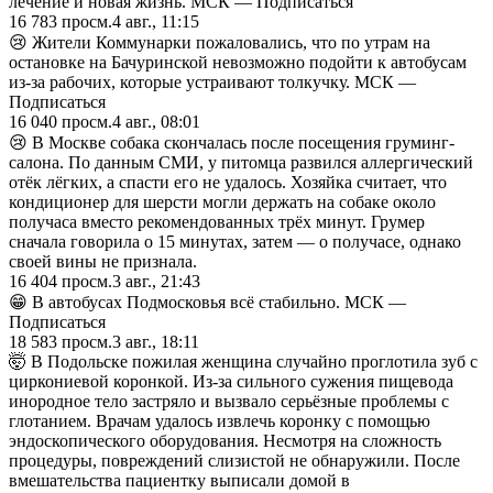
лечение и новая жизнь. МСК — Подписаться
16 783
просм.
4 авг., 11:15
😢 Жители Коммунарки пожаловались, что по утрам на
остановке на Бачуринской невозможно подойти к автобусам
из-за рабочих, которые устраивают толкучку. МСК —
Подписаться
16 040
просм.
4 авг., 08:01
😢 В Москве собака скончалась после посещения груминг-
салона. По данным СМИ, у питомца развился аллергический
отёк лёгких, а спасти его не удалось. Хозяйка считает, что
кондиционер для шерсти могли держать на собаке около
получаса вместо рекомендованных трёх минут. Грумер
сначала говорила о 15 минутах, затем — о получасе, однако
своей вины не признала.
16 404
просм.
3 авг., 21:43
😁 В автобусах Подмосковья всё стабильно. МСК —
Подписаться
18 583
просм.
3 авг., 18:11
🤯 В Подольске пожилая женщина случайно проглотила зуб с
циркониевой коронкой. Из-за сильного сужения пищевода
инородное тело застряло и вызвало серьёзные проблемы с
глотанием. Врачам удалось извлечь коронку с помощью
эндоскопического оборудования. Несмотря на сложность
процедуры, повреждений слизистой не обнаружили. После
вмешательства пациентку выписали домой в