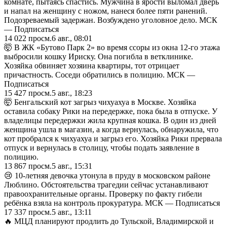
комнате, пытаясь спастись. Мужчина в ярости выломал дверь
и напал на женщину с ножом, нанеся более пяти ранений.
Подозреваемый задержан. Возбуждено уголовное дело. МСК
— Подписаться
14 022
просм.
6 авг., 08:01
🤯 В ЖК «Бутово Парк 2» во время ссоры из окна 12-го этажа
выбросили кошку Ириску. Она погибла в ветклинике.
Хозяйка обвиняет хозяина квартиры, тот отрицает
причастность. Соседи обратились в полицию. МСК —
Подписаться
15 427
просм.
5 авг., 18:23
🤯 Бенгальский кот загрыз чихуахуа в Москве. Хозяйка
оставила собаку Рики на передержке, пока была в отпуске. У
владелицы передержки жила крупная кошка. В один из дней
женщина ушла в магазин, а когда вернулась, обнаружила, что
кот пробрался к чихуахуа и загрыз его. Хозяйка Рики прервала
отпуск и вернулась в столицу, чтобы подать заявление в
полицию.
13 867
просм.
5 авг., 15:31
😢 10-летняя девочка утонула в пруду в московском районе
Люблино. Обстоятельства трагедии сейчас устанавливают
правоохранительные органы. Проверку по факту гибели
ребёнка взяла на контроль прокуратура. МСК — Подписаться
17 337
просм.
5 авг., 13:11
🔥 МЦД планируют продлить до Тульской, Владимирской и