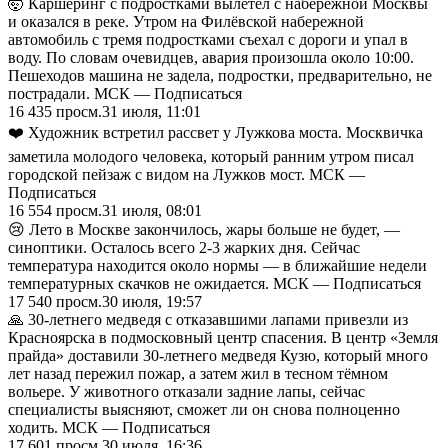
🤯 Каршеринг с подростками вылетел с набережной Москвы
и оказался в реке. Утром на Филёвской набережной
автомобиль с тремя подростками съехал с дороги и упал в
воду. По словам очевидцев, авария произошла около 10:00.
Пешеходов машина не задела, подростки, предварительно, не
пострадали. МСК — Подписаться
16 435
просм.
31 июля, 11:01
❤️ Художник встретил рассвет у Лужкова моста. Москвичка
заметила молодого человека, который ранним утром писал
городской пейзаж с видом на Лужков мост. МСК —
Подписаться
16 554
просм.
31 июля, 08:01
😢 Лето в Москве закончилось, жары больше не будет, —
синоптики. Осталось всего 2-3 жарких дня. Сейчас
температура находится около нормы — в ближайшие недели
температурных скачков не ожидается. МСК — Подписаться
17 540
просм.
30 июля, 19:57
🙏 30-летнего медведя с отказавшими лапами привезли из
Красноярска в подмосковный центр спасения. В центр «Земля
прайда» доставили 30-летнего медведя Кузю, который много
лет назад пережил пожар, а затем жил в тесном тёмном
вольере. У животного отказали задние лапы, сейчас
специалисты выясняют, сможет ли он снова полноценно
ходить. МСК — Подписаться
17 601
просм.
30 июля, 16:36