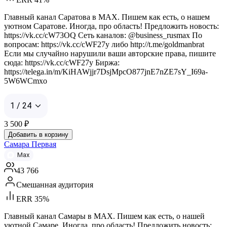
Главный канал Саратова в MAX. Пишем как есть, о нашем
уютном Саратове. Иногда, про область! Предложить новость:
https://vk.cc/cW73OQ Сеть каналов: @business_rusmax По
вопросам: https://vk.cc/cWF27y либо http://t.me/goldmanbrat
Если мы случайно нарушили ваши авторские права, пишите
сюда: https://vk.cc/cWF27y Биржа:
https://telega.in/m/KiHAWjjr7DsjMpcO877jnE7nZE7sY_I69a-
5W6WCmxo
1 / 24
3 500
₽
Добавить в корзину
Самара Первая
Max
43 766
Смешанная аудитория
ERR 35%
Главный канал Самары в MAX. Пишем как есть, о нашей
уютной Самаре. Иногда, про область! Предложить новость: