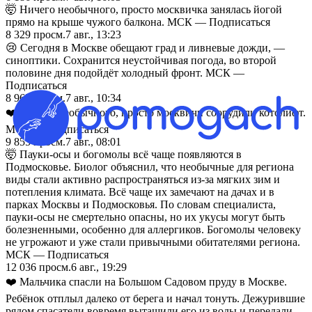
🤯 Ничего необычного, просто москвичка занялась йогой
прямо на крыше чужого балкона. МСК — Подписаться
8 329
просм.
7 авг., 13:23
😢 Сегодня в Москве обещают град и ливневые дожди, —
синоптики. Сохранится неустойчивая погода, во второй
половине дня подойдёт холодный фронт. МСК —
Подписаться
8 965
просм.
7 авг., 10:34
❤️ Ничего необычного, просто москвичи соорудили котолифт.
МСК — Подписаться
9 855
просм.
7 авг., 08:01
🤯 Пауки-осы и богомолы всё чаще появляются в
Подмосковье. Биолог объяснил, что необычные для региона
виды стали активно распространяться из-за мягких зим и
потепления климата. Всё чаще их замечают на дачах и в
парках Москвы и Подмосковья. По словам специалиста,
пауки-осы не смертельно опасны, но их укусы могут быть
болезненными, особенно для аллергиков. Богомолы человеку
не угрожают и уже стали привычными обитателями региона.
МСК — Подписаться
12 036
просм.
6 авг., 19:29
❤️ Мальчика спасли на Большом Садовом пруду в Москве.
Ребёнок отплыл далеко от берега и начал тонуть. Дежурившие
рядом спасатели вовремя вытащили его из воды и передали