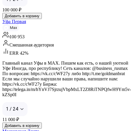
100 000
₽
Добавить в корзину
Уфа Первая
Max
100 953
Смешанная аудитория
ERR 42%
Главный канал Уфы в MAX. Пишем как есть, о нашей уютной
Уфе Иногда, про республику! Сеть каналов: @business_rusmax
По вопросам: https://vk.cc/cWF27y либо http://t.me/goldmanbrat
Если мы случайно нарушили ваши права, напишите нам:
https://vk.cc/cWF27y Биржа:
https://telega.in/m/hYnVJ7SjrzujVbpMxLT2Z8RiTNPQfwH9Ym5v
kZSp0I
1 / 24
11 000
₽
Добавить в корзину