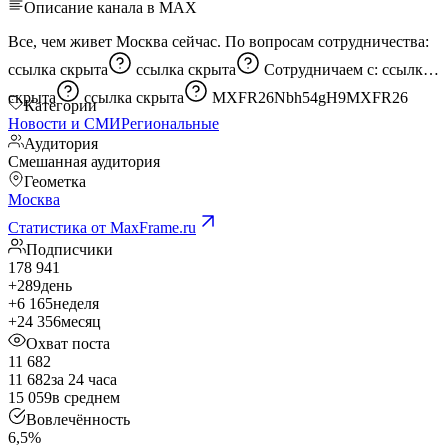
Описание канала в MAX
Все, чем живет Москва сейчас. По вопросам сотрудничества:
ссылка скрыта
ссылка скрыта
Сотрудничаем с:
ссылка
скрыта
ссылка скрыта
MXFR26Nbh54gH9MXFR26
Категории
Новости и СМИ
Региональные
Аудитория
Смешанная аудитория
Геометка
Москва
Статистика от MaxFrame.ru
Подписчики
178 941
+289
день
+6 165
неделя
+24 356
месяц
Охват поста
11 682
11 682
за 24 часа
15 059
в среднем
Вовлечённость
6,5%