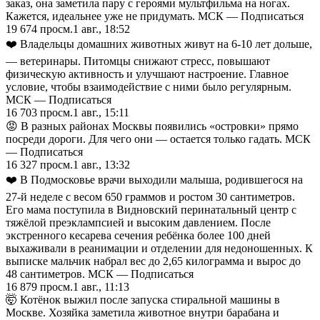
заказ, она заметила пару с героями мультфильма на ногах.
Кажется, идеальнее уже не придумать. МСК — Подписаться
19 674
просм.
1 авг., 18:52
❤️ Владельцы домашних животных живут на 6-10 лет дольше,
— ветеринары. Питомцы снижают стресс, повышают
физическую активность и улучшают настроение. Главное
условие, чтобы взаимодействие с ними было регулярным.
МСК — Подписаться
16 703
просм.
1 авг., 15:11
😡 В разных районах Москвы появились «островки» прямо
посреди дороги. Для чего они — остается только гадать. МСК
— Подписаться
16 327
просм.
1 авг., 13:32
❤️ В Подмосковье врачи выходили малыша, родившегося на
27-й неделе с весом 650 граммов и ростом 30 сантиметров.
Его мама поступила в Видновский перинатальный центр с
тяжёлой преэклампсией и высоким давлением. После
экстренного кесарева сечения ребёнка более 100 дней
выхаживали в реанимации и отделении для недоношенных. К
выписке мальчик набрал вес до 2,65 килограмма и вырос до
48 сантиметров. МСК — Подписаться
16 879
просм.
1 авг., 11:13
🤯 Котёнок выжил после запуска стиральной машины в
Москве. Хозяйка заметила животное внутри барабана и