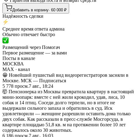
Гарантия выхода поста и возврат средств
Добавить в корзину
·
60 000
₽
Надёжность сделки
Среднее время ответа админа
Обычно отвечает быстро
Размещений через Помогач
Первое размещение — за вами
Посты в канале
МОСКВА
MAX
· канал
😁 Новейший пушистый вид видеорегистраторов засняли в
Москве. МСК — Подписаться
5 778
просм.
7 авг., 18:24
🤯 Пенсионерка из Москвы превратила квартиру в настоящий
мини-зоопарк: вместе с ней жили крокодил, удав, лиса, 10
собак и 14 птиц. Соседи долго терпели, но в итоге не
выдержали сильного запаха и обратились в суд. Иск
удовлетворили — женщине разрешили оставить дома только
двух собак. Как рассказали в пресс-службе Мосгорсуда, в
квартире площадью 51,8 кв. м на протяжении более 10 лет
содержалось около 30 животных.
6 186
просм.
7 авг., 16:03