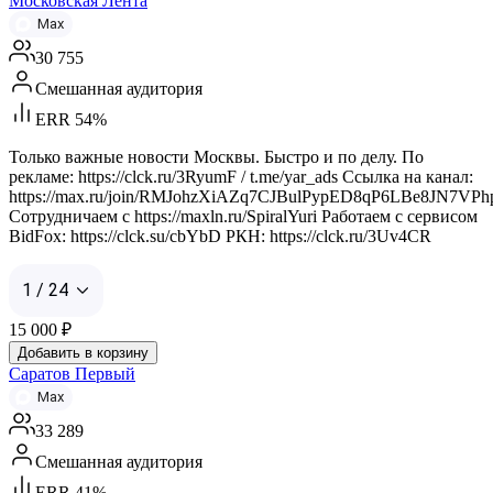
Московская Лента
Max
30 755
Смешанная аудитория
ERR 54%
Только важные новости Москвы. Быстро и по делу. По
рекламе: https://clck.ru/3RyumF / t.me/yar_ads Ссылка на канал:
https://max.ru/join/RMJohzXiAZq7CJBulPypED8qP6LBe8JN7VPh
Сотрудничаем с https://maxln.ru/SpiralYuri Работаем с сервисом
BidFox: https://clck.su/cbYbD РКН: https://clck.ru/3Uv4CR
1 / 24
15 000
₽
Добавить в корзину
Саратов Первый
Max
33 289
Смешанная аудитория
ERR 41%