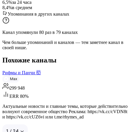
6,5%
за 24 часа
8,4%
в среднем
Упоминания в других каналах
Канал упомянули
80
раз
в
79
каналах
Чем больше упоминаний и каналов — тем заметнее канал в
своей нише.
Похожие каналы
Рифмы и Панчи 🤯
Max
299 948
ERR 80%
Актуальные новости и главные темы, которые действительно
волнуют современное общество Реклама: https://vk.cc/cVDN8t
и https://vk.cc/cUZ6vi или t.me/rhymes_ad
1 / 24