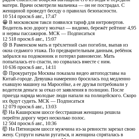
матери. Врачи осмотрели мальчика — он не пострадал. С
женщиной проведут беседу о правилах безопасности.
10 514
просм.
6 авг., 17:47
😁 В московском такси появился тариф для интровертов.
Водитель всю дорогу молчал — видимо, бережёт рейтинг 4,95
и нервы пассажиров. МСК — Подписаться
12 518
просм.
6 авг., 15:07
😢 В Раменском мать и трёхлетний сын погибли, выпав из
окна седьмого этажа. По предварительным данным, ребёнок
забрался на подоконник и потерял равновесие. Мать
попыталась его спасти, но сорвалась вместе с ним.
10 636
просм.
6 авг., 14:11
😡 Прокуратура Москвы показала видео автоподставы на
Китай-городе. Девушка намеренно бросилась под медленно
ехавшую машину на Маросейке, а ее друзья потребовали у
водителя деньги за отказ от заявления в полицию. После
приезда наряда молодые люди напали на полицейского. Скоро
их будут судить. МСК — Подписаться
12 079
просм.
6 авг., 13:03
🤯 На Каширском шоссе бесстрашная женщина решила
перейти дорогу через несколько полос.
12 504
просм.
6 авг., 10:36
🤯 На Пятницком шоссе мужчина из-за ревности зарезал свою
жену. Супруги начали ругаться, и женщина спряталась в