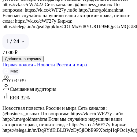
https://vk.cc/cW7422 Сеть каналов: @business_rusmax По
вопросам: https://vk.cc/cWF27y либо http://t.me/goldmanbrat
Если мы случайно нарушили ваши авторские права, пишите
сюда: https://vk.cc/cWF27y Биржа:
https://telega.in/m/jeaDgqikIuzCDLMxEd8YU8Th9MQpGxMQGl
1 / 24
7 000
₽
Добавить в корзину
Первая полоса - Новости России и мира
Max
103 939
Смешанная аудитория
ERR 32%
Новостная повестка России и мира Сеть каналов:
@business_rusmax По вопросам: https://vk.cc/cWF27y либо
http://t.me/goldmanbrat Если мы случайно нарушили ваши
авторские права, пишите сюда: https://vk.cc/cWF27y Биржа:
https://telega.in/m/Dq9YdEiBLBWzDy5jIObE9PXbcipHqPOc1yJqr