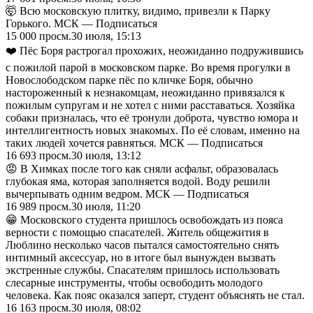
🤯 Всю московскую плитку, видимо, привезли к Парку
Горького. МСК — Подписаться
15 000
просм.
30 июля, 15:13
❤️ Пёс Боря растрогал прохожих, неожиданно подружившись
с пожилой парой в московском парке. Во время прогулки в
Новослободском парке пёс по кличке Боря, обычно
настороженный к незнакомцам, неожиданно привязался к
пожилым супругам и не хотел с ними расставаться. Хозяйка
собаки призналась, что её тронули доброта, чувство юмора и
интеллигентность новых знакомых. По её словам, именно на
таких людей хочется равняться. МСК — Подписаться
16 693
просм.
30 июля, 13:12
😡 В Химках после того как сняли асфальт, образовалась
глубокая яма, которая заполняется водой. Воду решили
вычерпывать одним ведром. МСК — Подписаться
16 989
просм.
30 июля, 11:20
😁 Московского студента пришлось освобождать из пояса
верности с помощью спасателей. Житель общежития в
Люблино несколько часов пытался самостоятельно снять
интимный аксессуар, но в итоге был вынужден вызвать
экстренные службы. Спасателям пришлось использовать
слесарные инструменты, чтобы освободить молодого
человека. Как пояс оказался заперт, студент объяснять не стал.
16 163
просм.
30 июля, 08:02