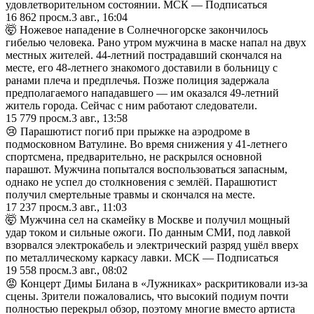
удовлетворительном состоянии. МСК — Подписаться
16 862
просм.
3 авг., 16:04
🤯 Ножевое нападение в Солнечногорске закончилось
гибелью человека. Рано утром мужчина в маске напал на двух
местных жителей. 44-летний пострадавший скончался на
месте, его 48-летнего знакомого доставили в больницу с
ранами плеча и предплечья. Позже полиция задержала
предполагаемого нападавшего — им оказался 49-летний
житель города. Сейчас с ним работают следователи.
15 779
просм.
3 авг., 13:58
😢 Парашютист погиб при прыжке на аэродроме в
подмосковном Ватулине. Во время снижения у 41-летнего
спортсмена, предварительно, не раскрылся основной
парашют. Мужчина попытался воспользоваться запасным,
однако не успел до столкновения с землёй. Парашютист
получил смертельные травмы и скончался на месте.
17 237
просм.
3 авг., 11:03
🤯 Мужчина сел на скамейку в Москве и получил мощный
удар током и сильные ожоги. По данным СМИ, под лавкой
взорвался электрокабель и электрический разряд ушёл вверх
по металлическому каркасу лавки. МСК — Подписаться
19 558
просм.
3 авг., 08:02
😡 Концерт Димы Билана в «Лужниках» раскритиковали из-за
сцены. Зрители пожаловались, что высокий подиум почти
полностью перекрыл обзор, поэтому многие вместо артиста