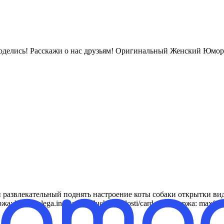
поделись! Расскажи о нас друзьям! Оригинальный Женский Юмор 
развлекательный поднять настроение коты собаки открытки вид
: https://telega.in/channels/luchik_radosti/card_max Биржа: maxfr