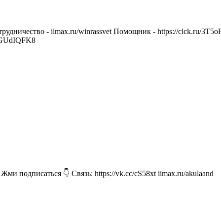
ичество - iimax.ru/winrassvet Помощник - https://clck.ru/3T5oPS,
TGUdIQFK8
 подписаться 👇 Связь: https://vk.cc/cS58xt iimax.ru/akulaand