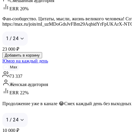
Смешанная аудитория
ERR 20%
Фан-сообщество. Цитаты, мысли, жизнь великого человека! Сотрудн
https://max.ru/join/mI_uzMDoGdsJvFBm29AqbidYrFpUKArX-N
1 / 24
23 000
₽
Добавить в корзину
Юмор на каждый день
Max
73 337
Женская аудитория
ERR 22%
Продолжение уже в канале 😂Смех каждый день без выходных Жми
1 / 24
10 000
₽