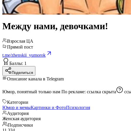
Между нами, девочками!
Взрослая ЦА
Прямой пост
t.me/zhenskii_yumorok
Баллы: 1
Поделиться
Описание канала в Telegram
Юмор, понятный только нам По рекламе:
ссылка скрыта
сс
Категории
Юмор и мемы
Картинки и Фото
Психология
Аудитория
Женская аудитория
Подписчики
11 334