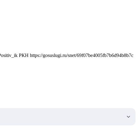
itiv_ik РКН https://gosuslugi.ru/snet/69f07be4005fb7b6d94b8b7c