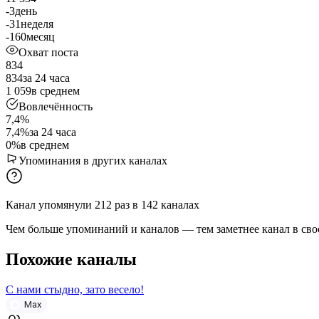
-3
день
-31
неделя
-160
месяц
Охват поста
834
834
за 24 часа
1 059
в среднем
Вовлечённость
7,4%
7,4%
за 24 часа
0%
в среднем
Упоминания в других каналах
Канал упомянули
212
раз
в
142
каналах
Чем больше упоминаний и каналов — тем заметнее канал в сво
Похожие каналы
С нами стыдно, зато весело!
Max