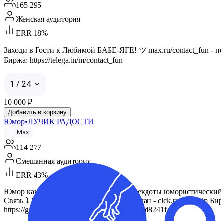
165 295
Женская аудитория
ERR 18%
Заходи в Гости к Любимой БАБЕ-ЯГЕ! ツ max.ru/contact_fun - 
Биржа: https://telega.in/m/contact_fun
1 / 24
10 000
₽
Добавить в корзину
Юмор•ЛУЧИК РАДОСТИ
Max
114 277
Смешанная аудитория
ERR 43%
Юмор как топливо для души! шутки анекдоты юмористический 
Связь ⤵️ Виктория - goo.su/SIOfKWP Руслан - clck.ru/3RCtQp Биржа
https://gosuslugi.ru/snet/69f1c0d4eb4efe0e66d8241f