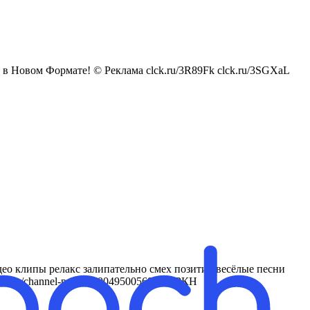
в Новом Формате! © Реклама clck.ru/3R89Fk clck.ru/3SGXaL
ео клипы релакс залипательно смех позитив весёлые песни
ame.ru/channel-profile/69049500568096/ РКН