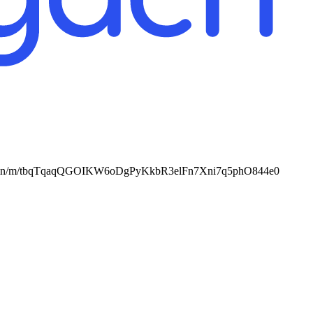
elega.in/m/tbqTqaqQGOIKW6oDgPyKkbR3elFn7Xni7q5phO844e0