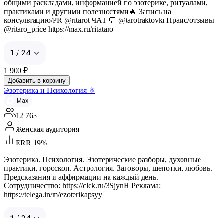
общими раскладами, информацией по эзотерике, ритуалами,
практиками и другими полезностями🔥 Запись на
консультацию/PR @ritarot ЧАТ 💬 @tarotraktovki Прайс/отзывы
@ritaro_price https://max.ru/ritataro
1 / 24
1 900
₽
Добавить в корзину
Эзотерика и Психология ⚛️
Max
12 763
Женская аудитория
ERR 19%
Эзотерика. Психология. Эзотерические разборы, духовные
практики, гороскоп. Астрология. Заговоры, шепотки, любовь.
Предсказания и аффирмации на каждый день.
Сотрудничество: https://clck.ru/3SjynH Реклама:
https://telega.in/m/ezoterikapsyy