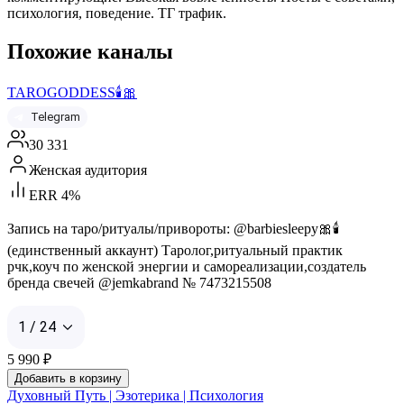
психология, поведение. ТГ трафик.
Похожие каналы
TAROGODDESS🕯️🎀
Telegram
30 331
Женская аудитория
ERR 4%
Запись на таро/ритуалы/привороты: @barbiesleepy🎀🕯️
(единственный аккаунт) Таролог,ритуальный практик
рчк,коуч по женской энергии и самореализации,создатель
бренда свечей @jemkabrand № 7473215508
1 / 24
5 990
₽
Добавить в корзину
Духовный Путь | Эзотерика | Психология