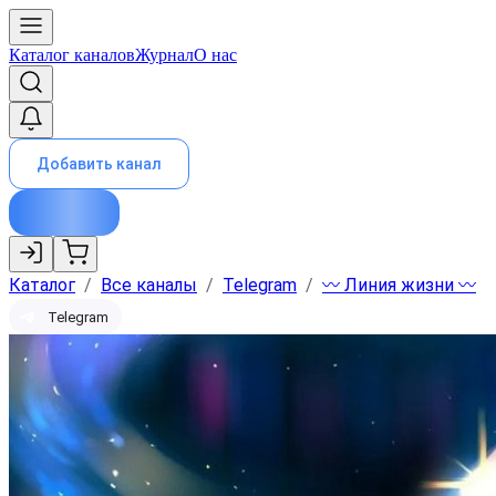
Каталог каналов
Журнал
О нас
Добавить канал
Каталог
/
Все каналы
/
Telegram
/
〰️ Линия жизни 〰️
Telegram