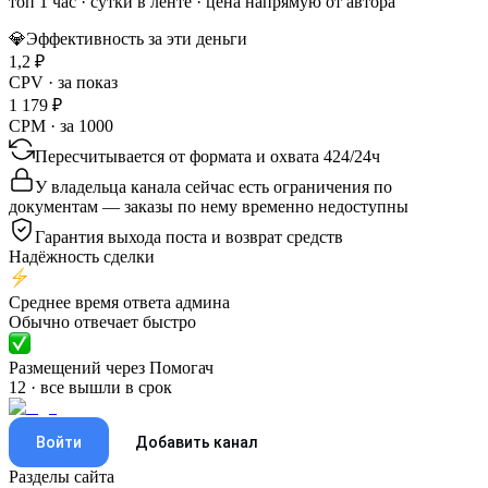
топ 1 час
·
сутки в ленте
· цена напрямую от автора
💎
Эффективность за эти деньги
1,2
₽
CPV · за показ
1 179
₽
CPM · за 1000
Пересчитывается от формата и охвата
424
/
24ч
У владельца канала сейчас есть ограничения по
документам — заказы по нему временно недоступны
Гарантия выхода поста и возврат средств
Надёжность сделки
Среднее время ответа админа
Обычно отвечает быстро
Размещений через Помогач
12 · все вышли в срок
Войти
Добавить канал
Разделы сайта