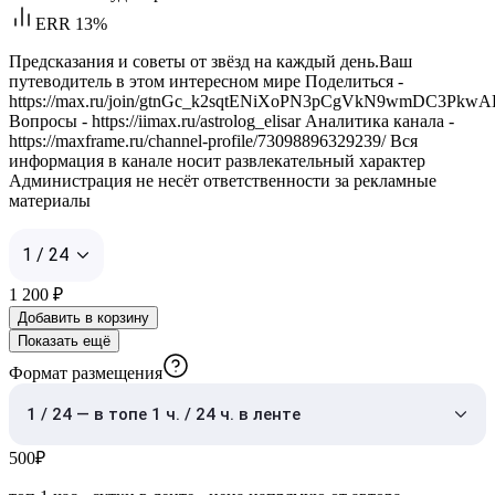
ERR 13%
Предсказания и советы от звёзд на каждый день.Ваш
путеводитель в этом интересном мире Поделиться -
https://max.ru/join/gtnGc_k2sqtENiXoPN3pCgVkN9wmDC3Pkw
Вопросы - https://iimax.ru/astrolog_elisar Аналитика канала -
https://maxframe.ru/channel-profile/73098896329239/ Вся
информация в канале носит развлекательный характер
Администрация не несёт ответственности за рекламные
материалы
1 / 24
1 200
₽
Добавить в корзину
Показать ещё
Формат размещения
1 / 24 — в топе 1 ч. / 24 ч. в ленте
500
₽