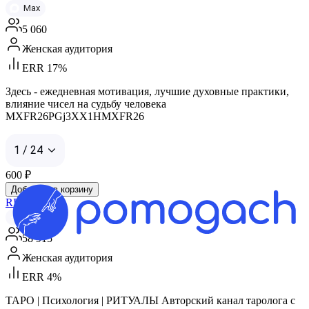
Max
5 060
Женская аудитория
ERR 17%
Здесь - ежедневная мотивация, лучшие духовные практики,
влияние чисел на судьбу человека
MXFR26PGj3XX1HMXFR26
1 / 24
600
₽
Добавить в корзину
RI ТАРО ✨
Telegram
58 915
Женская аудитория
ERR 4%
ТАРО | Психология | РИТУАЛЫ Авторский канал таролога с