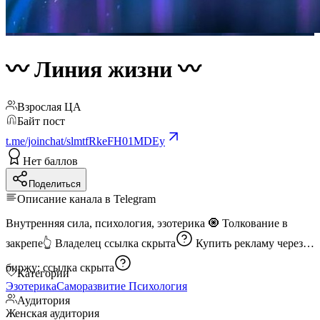
〰️ Линия жизни 〰️
Взрослая ЦА
Байт пост
t.me/joinchat/slmtfRkeFH01MDEy
Нет баллов
Поделиться
Описание канала в Telegram
Внутренняя сила, психология, эзотерика 🧿 Толкование в
закрепе👆 Владелец
ссылка скрыта
Купить рекламу через
биржу:
ссылка скрыта
Категории
Эзотерика
Саморазвитие
Психология
Аудитория
Женская аудитория