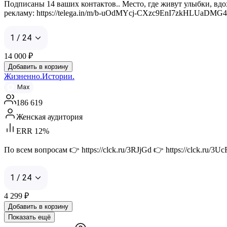
Подписаны 14 ваших контактов.. Место, где живут улыбки, вдо
рекламу: https://telega.in/m/b-uOdMYcj-CXzc9EnI7zkHLUaDMG
1 / 24
14 000
₽
Добавить в корзину
Жизненно.Истории.
Max
186 619
Женская аудитория
ERR 12%
По всем вопросам 👉 https://clck.ru/3RJjGd 👉 https://clck.ru/3Uc
1 / 24
4 299
₽
Добавить в корзину
Показать ещё