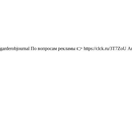
garderobjournal По вопросам рекламы 👉 https://clck.ru/3T7ZoU Ана