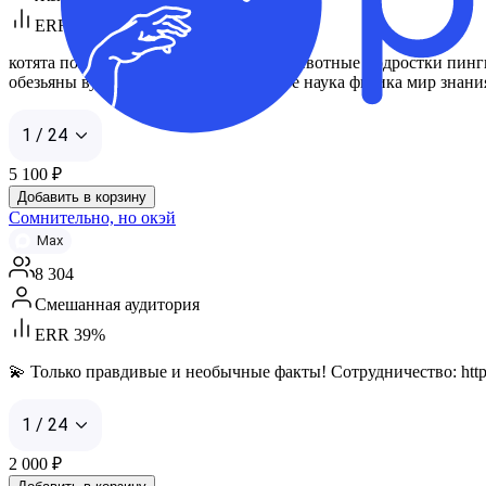
ERR 27%
котята поясняют почему объяснение животные подростки пинг
обезьяны вулкан невероятное странное наука физика мир знания ш
1 / 24
5 100
₽
Добавить в корзину
Сомнительно, но окэй
Max
8 304
Смешанная аудитория
ERR 39%
💫 Только правдивые и необычные факты! Сотрудничество: http
1 / 24
2 000
₽