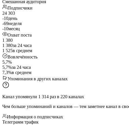
Смешанная аудитория
Подписчики
24 303
-10
день
-69
неделя
-10
месяц
Охват поста
1 380
1 380
за 24 часа
1 525
в среднем
Вовлечённость
5,7%
5,7%
за 24 часа
7,3%
в среднем
Упоминания в других каналах
Канал упомянули
1 314
раз
в
220
каналах
Чем больше упоминаний и каналов — тем заметнее канал в сво
Информация о подписчиках
Телеграмм трафик