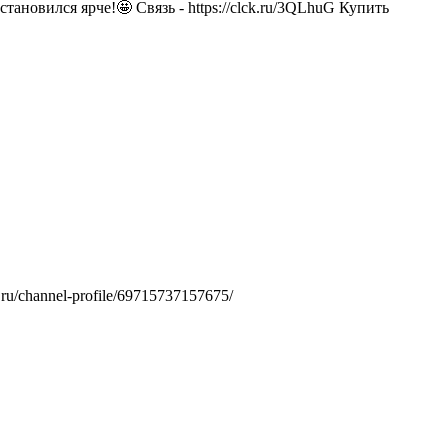
ановился ярче!🤩 Связь - https://clck.ru/3QLhuG Купить
.ru/channel-profile/69715737157675/