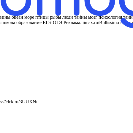
вины океан море птицы рыбы люди тайны мозг психология таин
кола образование ЕГЭ ОГЭ Реклама: iimax.ru/Bullissimo iimax.ru/
s://clck.ru/3UUXNn