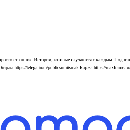
просто странно». Истории, которые случаются с каждым. Подпишис
 Биржа https://telega.in/m/publicsumiismak Биржа https://maxframe.r