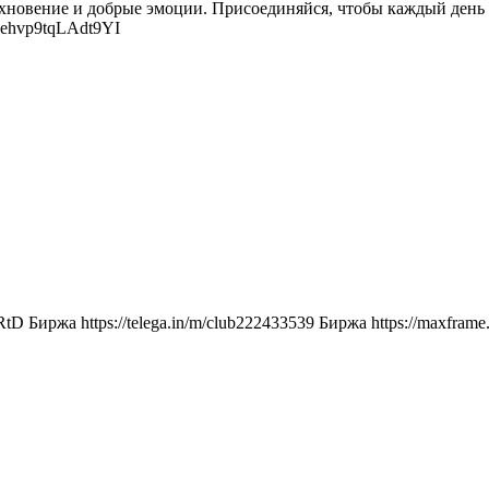
хновение и добрые эмоции. Присоединяйся, чтобы каждый день ст
4ehvp9tqLAdt9YI
RtD Биржа https://telega.in/m/club222433539 Биржа https://maxframe