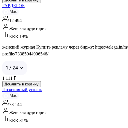
Добавить в корзину
ГАРДЕРОБ
Max
12 494
Женская аудитория
ERR 19%
женский журнал Купить рекламу через биржу: https://telega.in/m/
profile/73385044906546/
1 / 24
1 111
₽
Добавить в корзину
Позитивный уголок
Max
78 144
Женская аудитория
ERR 31%