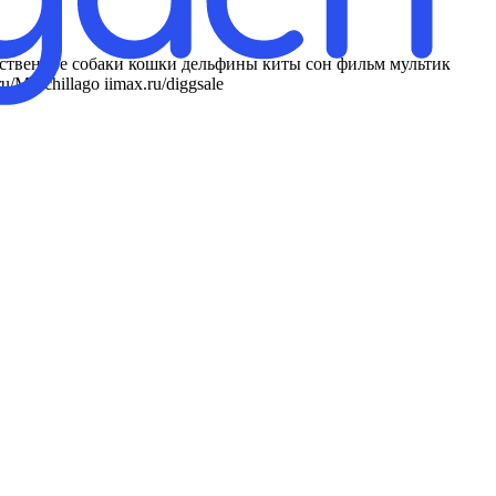
ственное собаки кошки дельфины киты сон фильм мультик
Murchillago iimax.ru/diggsale