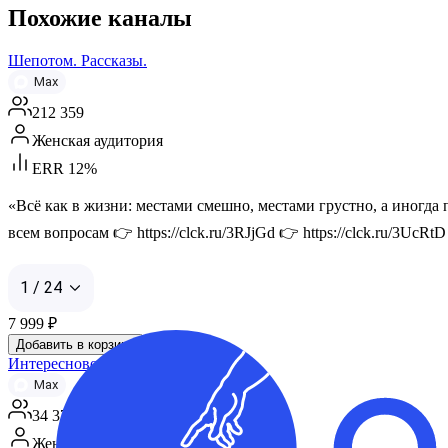
Похожие каналы
Шепотом. Рассказы.
Max
212 359
Женская аудитория
ERR 12%
«Всё как в жизни: местами смешно, местами грустно, а иногда 
всем вопросам 👉 https://clck.ru/3RJjGd 👉 https://clck.ru/3UcRtD
1 / 24
7 999
₽
Добавить в корзину
Интересновое
Max
34 371
Женская аудитория