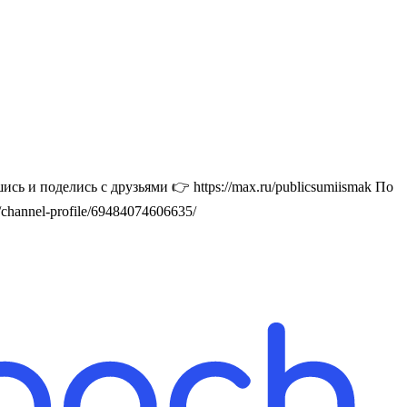
ь и поделись с друзьями 👉 https://max.ru/publicsumiismak По
u/channel-profile/69484074606635/