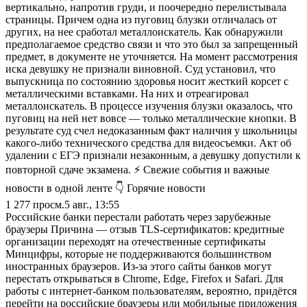
вертикально, напротив груди, и поочередно перелистывала
страницы. Причем одна из пуговиц блузки отличалась от
других, на нее сработал металлоискатель. Как обнаружили
предполагаемое средство связи и что это был за запрещенный
предмет, в документе не уточняется. На момент рассмотрения
иска девушку не признали виновной. Суд установил, что
выпускница по состоянию здоровья носит жесткий корсет с
металлическими вставками. На них и отреагировал
металлоискатель. В процессе изучения блузки оказалось, что
пуговиц на ней нет вовсе — только металлические кнопки. В
результате суд счел недоказанным факт наличия у школьницы
какого-либо технического средства для видеосъемки. Акт об
удалении с ЕГЭ признали незаконным, а девушку допустили к
повторной сдаче экзамена. ⚡ Свежие события и важные
новости в одной ленте 👇 Горячие новости
1 277
просм.
5 авг., 13:55
Российские банки перестали работать через зарубежные
браузеры Причина — отзыв TLS-сертификатов: кредитные
организации переходят на отечественные сертификаты
Минцифры, которые не поддерживаются большинством
иностранных браузеров. Из-за этого сайты банков могут
перестать открываться в Chrome, Edge, Firefox и Safari. Для
работы с интернет-банком пользователям, вероятно, придётся
перейти на российские браузеры или мобильные приложения