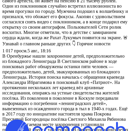
самого артиста, он живет на пенсию в 21 тысячу рублей.
Один из поклонников случайно встретил иллюзиониста во
время прогулки по городу. Мужчина подошел к волшебнику и
признался, что обожает его фокусы. Акопян с удовольствием
согласился снять видео с поклонником, а в конце подарил ему
открытку со своим автографом. Пользователей Сети ролик
восхитил. Многие отметили, что в детстве с замиранием
сердца ждали, когда же Рахат Лукумыч появится на экране. 🚨
Узнавай о главном раньше других 👇 Горячие новости
1 017
просм.
5 авг., 18:16
В Оренбуржье нашли захоронение детей, предположительно
из блокадного Ленинграда В Светлинском районе в ходе
поисковых работ обнаружены останки пяти человек —
предположительно, детей, эвакуированных из блокадного
Ленинграда. История поиска началась с обращения краеведа
Александра Ибрагимова в поисковый клуб «Патриот». На
протяжении нескольких лет краевед вёл архивные
исследования, опираясь на устные свидетельства жителей
посёлка. Из поколения в поколение в Коскуле передавали
информацию о погребении «ленинградских детей»,
вывезенных из осажденного города в тыл в 1940‑х годах. Ещё
в 2017 году по инициативе настоятеля храма Покрова
Пресвятой Богородицы посёлка Светлого Михаила Рябинова
на предполагаемом месте захоронения установили
православный крест с табличкой: «В память о погибших детях