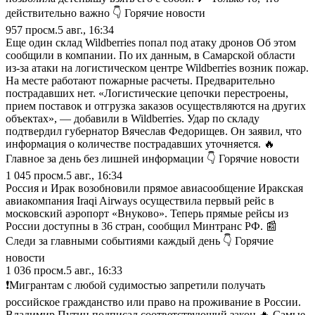
действительно важно 👇 Горячие новости
957
просм.
5 авг., 16:34
Еще один склад Wildberries попал под атаку дронов Об этом
сообщили в компании. По их данным, в Самарской области
из-за атаки на логистическом центре Wildberries возник пожар.
На месте работают пожарные расчеты. Предварительно
пострадавших нет. «Логистические цепочки перестроены,
прием поставок и отгрузка заказов осуществляются на других
объектах», — добавили в Wildberries. Удар по складу
подтвердил губернатор Вячеслав Федорищев. Он заявил, что
информация о количестве пострадавших уточняется. 🔥
Главное за день без лишней информации 👇 Горячие новости
1 045
просм.
5 авг., 16:34
Россия и Ирак возобновили прямое авиасообщение Иракская
авиакомпания Iraqi Airways осуществила первый рейс в
московский аэропорт «Внуково». Теперь прямые рейсы из
России доступны в 36 стран, сообщил Минтранс РФ. 📰
Следи за главными событиями каждый день 👇 Горячие
новости
1 036
просм.
5 авг., 16:33
❗Мигрантам с любой судимостью запретили получать
российское гражданство или право на проживание в России.
Владимир Путин подписал соответствующий закон 🔥 Самые