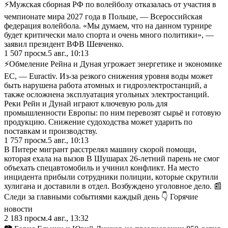
⚡️Мужская сборная РФ по волейболу отказалась от участия в
чемпионате мира 2027 года в Польше, — Всероссийская
федерация волейбола. «Мы думаем, что на данном турнире
будет критически мало спорта и очень много политики», —
заявил президент ВФВ Шевченко.
1 507
просм.
5 авг., 10:13
⚡️Обмеление Рейна и Дуная угрожает энергетике и экономике
ЕС, — Euractiv. Из-за резкого снижения уровня воды может
быть нарушена работа атомных и гидроэлектростанций, а
также осложнена эксплуатация угольных электростанций.
Реки Рейн и Дунай играют ключевую роль для
промышленности Европы: по ним перевозят сырьё и готовую
продукцию. Снижение судоходства может ударить по
поставкам и производству.
1 757
просм.
5 авг., 10:13
В Питере мигрант расстрелял машину скорой помощи,
которая ехала на вызов В Шушарах 26-летний парень не смог
объехать спецавтомобиль и учинил конфликт. На место
инцидента прибыли сотрудники полиции, которые скрутили
хулигана и доставили в отдел. Возбуждено уголовное дело. 📰
Следи за главными событиями каждый день 👇 Горячие
новости
2 183
просм.
4 авг., 13:32