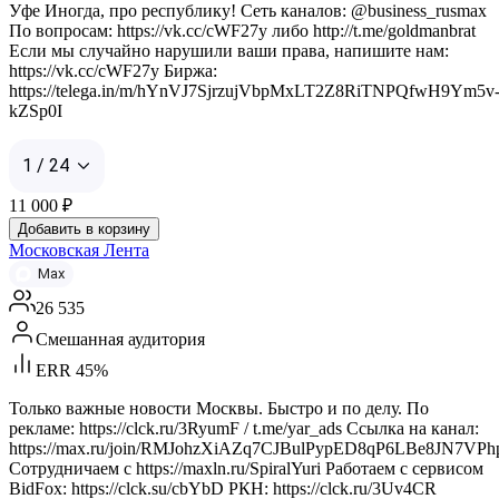
Уфе Иногда, про республику! Сеть каналов: @business_rusmax
По вопросам: https://vk.cc/cWF27y либо http://t.me/goldmanbrat
Если мы случайно нарушили ваши права, напишите нам:
https://vk.cc/cWF27y Биржа:
https://telega.in/m/hYnVJ7SjrzujVbpMxLT2Z8RiTNPQfwH9Ym5v
kZSp0I
1 / 24
11 000
₽
Добавить в корзину
Московская Лента
Max
26 535
Смешанная аудитория
ERR 45%
Только важные новости Москвы. Быстро и по делу. По
рекламе: https://clck.ru/3RyumF / t.me/yar_ads Ссылка на канал:
https://max.ru/join/RMJohzXiAZq7CJBulPypED8qP6LBe8JN7VPh
Сотрудничаем с https://maxln.ru/SpiralYuri Работаем с сервисом
BidFox: https://clck.su/cbYbD РКН: https://clck.ru/3Uv4CR