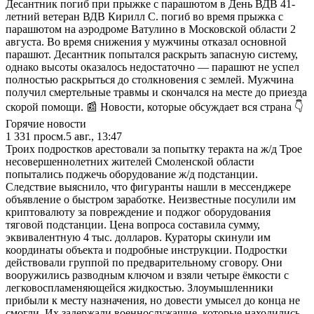
Десантник погиб при прыжке с парашютом в День ВДВ 41-
летний ветеран ВДВ Кирилл С. погиб во время прыжка с
парашютом на аэродроме Ватулино в Московской области 2
августа. Во время снижения у мужчины отказал основной
парашют. Десантник попытался раскрыть запасную систему,
однако высоты оказалось недостаточно — парашют не успел
полностью раскрыться до столкновения с землей. Мужчина
получил смертельные травмы и скончался на месте до приезда
скорой помощи. 📰 Новости, которые обсуждает вся страна 👇
Горячие новости
1 331
просм.
5 авг., 13:47
Троих подростков арестовали за попытку теракта на ж/д Трое
несовершеннолетних жителей Смоленской области
попытались поджечь оборудование ж/д подстанции.
Следствие выяснило, что фигуранты нашли в мессенджере
объявление о быстром заработке. Неизвестные посулили им
криптовалюту за повреждение и поджог оборудования
тяговой подстанции. Цена вопроса составила сумму,
эквивалентную 4 тыс. долларов. Кураторы скинули им
координаты объекта и подробные инструкции. Подростки
действовали группой по предварительному сговору. Они
вооружились разводным ключом и взяли четыре ёмкости с
легковоспламеняющейся жидкостью. Злоумышленники
прибыли к месту назначения, но довести умысел до конца не
смогли. Их задержали военнослужащие, которые находились