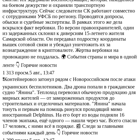
на боевом дежурстве и охраняли транспортную
инфраструктуру. Сейчас следователи СК работают совместно
с сотрудниками УФСБ по региону. Проводятся допросы,
обыски и судебные экспертизы. В рамках этого же дела
вскрылся факт вербовки. По версии правоохранителей, один
из задержанных склонял к диверсиям 15-летнего жителя
Самарской области. Он передавал подростку координаты
вышек сотовой связи и убеждал уничтожить их за
вознаграждение в криптовалюте. Жертва вербовки на
провокацию не поддалась. 🌍 События страны и мира в одной
ленте 👇 Горячие новости
1 313
просм.
5 авг., 13:47
❗️Контейнеровоз затонул рядом с Новороссийском после атаки
украинских беспилотников. Два дрона попали в гражданское
судно "Янина". Теплоход перевозил обычную продукцию для
мирных жителей — от замороженных продуктов до
строительных и отделочных материалов. "Янина" начала
тонуть и первым на помощь ринулся проходящий мимо
иностранный Delphinus. На его борт из воды подняли 16
членов экипажа, ещё одного — нашли через час. Всего спасли
17 человек, с ними всё в порядке. 📰 Следи за главными
событиями каждый день 👇 Горячие новости