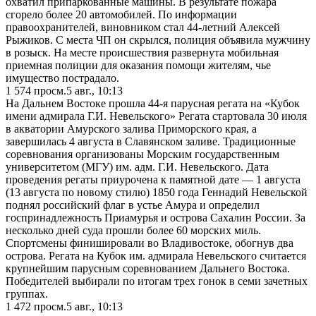
охватил припаркованные машины. В результате пожара
сгорело более 20 автомобилей. По информации
правоохранителей, виновником стал 44-летний Алексей
Рыжиков. С места ЧП он скрылся, полиция объявила мужчину
в розыск. На месте происшествия развернута мобильная
приемная полиции для оказания помощи жителям, чье
имущество пострадало.
1 574
просм.
5 авг., 10:13
На Дальнем Востоке прошла 44-я парусная регата на «Кубок
имени адмирала Г.И. Невельского» Регата стартовала 30 июля
в акватории Амурского залива Приморского края, а
завершилась 4 августа в Славянском заливе. Традиционные
соревнования организованы Морским государственным
университетом (МГУ) им. адм. Г.И. Невельского. Дата
проведения регаты приурочена к памятной дате — 1 августа
(13 августа по новому стилю) 1850 года Геннадий Невельской
поднял российский флаг в устье Амура и определил
госпринадлежность Приамурья и острова Сахалин России. За
несколько дней суда прошли более 60 морских миль.
Спортсмены финишировали во Владивостоке, обогнув два
острова. Регата на Кубок им. адмирала Невельского считается
крупнейшим парусным соревнованием Дальнего Востока.
Победителей выбирали по итогам трех гонок в семи зачетных
группах.
1 472
просм.
5 авг., 10:13