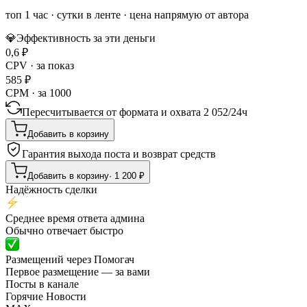
топ 1 час
·
сутки в ленте
· цена напрямую от автора
💎
Эффективность за эти деньги
0,6
₽
CPV · за показ
585
₽
CPM · за 1000
Пересчитывается от формата и охвата
2 052
/
24ч
Добавить в корзину
Гарантия выхода поста и возврат средств
Добавить в корзину
·
1 200
₽
Надёжность сделки
Среднее время ответа админа
Обычно отвечает быстро
Размещений через Помогач
Первое размещение — за вами
Посты в канале
Горячие Новости