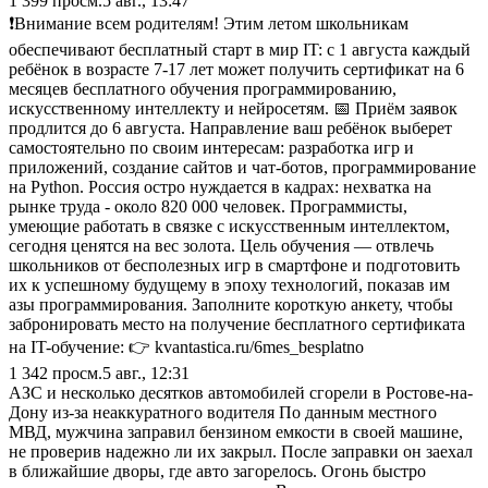
1 399
просм.
5 авг., 13:47
❗Внимание всем родителям! Этим летом школьникам
обеспечивают бесплатный старт в мир IT: с 1 августа каждый
ребёнок в возрасте 7-17 лет может получить сертификат на 6
месяцев бесплатного обучения программированию,
искусственному интеллекту и нейросетям. 📅 Приём заявок
продлится до 6 августа. Направление ваш ребёнок выберет
самостоятельно по своим интересам: разработка игр и
приложений, создание сайтов и чат-ботов, программирование
на Python. Россия остро нуждается в кадрах: нехватка на
рынке труда - около 820 000 человек. Программисты,
умеющие работать в связке с искусственным интеллектом,
сегодня ценятся на вес золота. Цель обучения — отвлечь
школьников от бесполезных игр в смартфоне и подготовить
их к успешному будущему в эпоху технологий, показав им
азы программирования. Заполните короткую анкету, чтобы
забронировать место на получение бесплатного сертификата
на IT-обучение: 👉 kvantastica.ru/6mes_besplatno
1 342
просм.
5 авг., 12:31
АЗС и несколько десятков автомобилей сгорели в Ростове-на-
Дону из-за неаккуратного водителя По данным местного
МВД, мужчина заправил бензином емкости в своей машине,
не проверив надежно ли их закрыл. После заправки он заехал
в ближайшие дворы, где авто загорелось. Огонь быстро