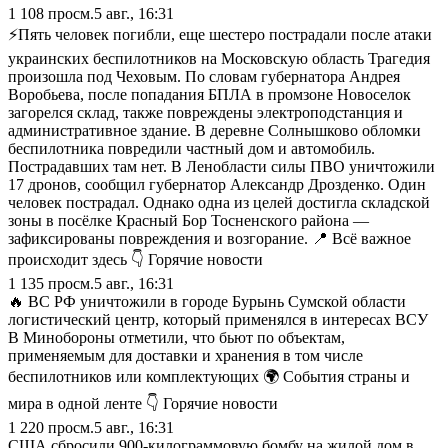
1 108
просм.
5 авг., 16:31
⚡Пять человек погибли, еще шестеро пострадали после атаки
украинских беспилотников на Московскую область Трагедия
произошла под Чеховым. По словам губернатора Андрея
Воробьева, после попадания БПЛА в промзоне Новоселок
загорелся склад, также повреждены электроподстанция и
административное здание. В деревне Солнышково обломки
беспилотника повредили частный дом и автомобиль.
Пострадавших там нет. В Ленобласти силы ПВО уничтожили
17 дронов, сообщил губернатор Александр Дрозденко. Один
человек пострадал. Однако одна из целей достигла складской
зоны в посёлке Красный Бор Тосненского района —
зафиксированы повреждения и возгорание. 📍 Всё важное
происходит здесь 👇 Горячие новости
1 135
просм.
5 авг., 16:31
🔥 ВС РФ уничтожили в городе Бурынь Сумской области
логистический центр, который применялся в интересах ВСУ
В Минобороны отметили, что бьют по объектам,
применяемым для доставки и хранения в том числе
беспилотников или комплектующих 🌍 События страны и
мира в одной ленте 👇 Горячие новости
1 220
просм.
5 авг., 16:31
США сбросили 900-килограммовую бомбу на жилой дом в