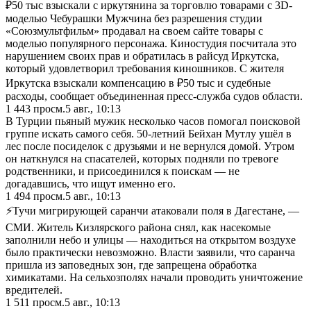
₽50 тыс взыскали с иркутянина за торговлю товарами с 3D-
моделью Чебурашки Мужчина без разрешения студии
«Союзмультфильм» продавал на своем сайте товары с
моделью популярного персонажа. Киностудия посчитала это
нарушением своих прав и обратилась в райсуд Иркутска,
который удовлетворил требования киношников. С жителя
Иркутска взыскали компенсацию в ₽50 тыс и судебные
расходы, сообщает объединенная пресс-служба судов области.
1 443
просм.
5 авг., 10:13
В Турции пьяный мужик несколько часов помогал поисковой
группе искать самого себя. 50-летний Бейхан Мутлу ушёл в
лес после посиделок с друзьями и не вернулся домой. Утром
он наткнулся на спасателей, которых подняли по тревоге
родственники, и присоединился к поискам — не
догадавшись, что ищут именно его.
1 494
просм.
5 авг., 10:13
⚡️Тучи мигрирующей саранчи атаковали поля в Дагестане, —
СМИ. Житель Кизлярского района снял, как насекомые
заполнили небо и улицы — находиться на открытом воздухе
было практически невозможно. Власти заявили, что саранча
пришла из заповедных зон, где запрещена обработка
химикатами. На сельхозполях начали проводить уничтожение
вредителей.
1 511
просм.
5 авг., 10:13