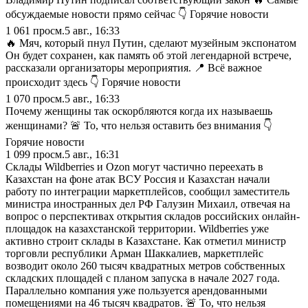
обсуждаемые новости прямо сейчас 👇 Горячие новости
1 061
просм.
5 авг., 16:33
🔥 Мяч, который пнул Путин, сделают музейным экспонатом
Он будет сохранен, как память об этой легендарной встрече,
рассказали организаторы мероприятия. 📍 Всё важное
происходит здесь 👇 Горячие новости
1 070
просм.
5 авг., 16:33
Почему женщины так оскорбляются когда их называешь
женщинами? 🚨 То, что нельзя оставить без внимания 👇
Горячие новости
1 099
просм.
5 авг., 16:31
Склады Wildberries и Ozon могут частично переехать в
Казахстан на фоне атак ВСУ Россия и Казахстан начали
работу по интеграции маркетплейсов, сообщил заместитель
министра иностранных дел РФ Галузин Михаил, отвечая на
вопрос о перспективах открытия складов российских онлайн-
площадок на казахстанской территории. Wildberries уже
активно строит склады в Казахстане. Как отметил министр
торговли республики Арман Шаккалиев, маркетплейс
возводит около 260 тысяч квадратных метров собственных
складских площадей с планом запуска в начале 2027 года.
Параллельно компания уже пользуется арендованными
помещениями на 46 тысяч квадратов. 🚨 То, что нельзя