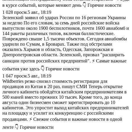
в курсе событий, которые меняют день 👇 Горячие новости
1 028
просм.
5 авг., 18:19
Зеленский заявил об ударах России по 16 регионам Украины
за неделю По его словам, за семь дней российские войска
выпустили около 1900 беспилотников, почти 1600 авиабомб и
144 ракеты различных типов, включая баллистические.
Повреждено свыше 1,5 тысячи объектов. Сегодня авиабомбы
ударили по Сумам, в Броварах. Также под обстрелами
оказались Харьков и область, Одесская, Запорожская и
Днепропетровская области. Зеленский, призвал "расширить
санкции против российских предприятий". ⚡ Самые важные
события уже здесь 👇 Горячие новости
1 047
просм.
5 авг., 18:19
Wildberries резко снизил стоимость регистрации для
продавцов из Китая в 20 раз, пишут СМИ Теперь открытие
личного кабинета обойдётся китайским предпринимателям в
500 юаней вместо прежних 10 тысяч. Кроме того, до конца
августа один бизнесмен сможет зарегистрировать до 10
кабинетов. Это упростит выход китайских предпринимателей
на площадку и усилит их конкуренцию с российскими
продавцами. ⚡ Свежие события и важные новости в одной
ленте 👇 Горячие новости