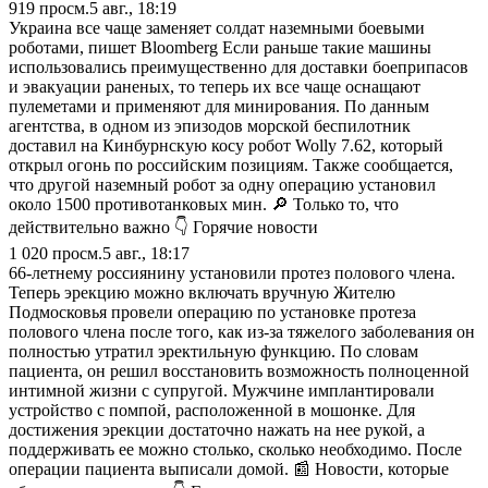
919
просм.
5 авг., 18:19
Украина все чаще заменяет солдат наземными боевыми
роботами, пишет Bloomberg Если раньше такие машины
использовались преимущественно для доставки боеприпасов
и эвакуации раненых, то теперь их все чаще оснащают
пулеметами и применяют для минирования. По данным
агентства, в одном из эпизодов морской беспилотник
доставил на Кинбурнскую косу робот Wolly 7.62, который
открыл огонь по российским позициям. Также сообщается,
что другой наземный робот за одну операцию установил
около 1500 противотанковых мин. 🔎 Только то, что
действительно важно 👇 Горячие новости
1 020
просм.
5 авг., 18:17
66-летнему россиянину установили протез полового члена.
Теперь эрекцию можно включать вручную Жителю
Подмосковья провели операцию по установке протеза
полового члена после того, как из-за тяжелого заболевания он
полностью утратил эректильную функцию. По словам
пациента, он решил восстановить возможность полноценной
интимной жизни с супругой. Мужчине имплантировали
устройство с помпой, расположенной в мошонке. Для
достижения эрекции достаточно нажать на нее рукой, а
поддерживать ее можно столько, сколько необходимо. После
операции пациента выписали домой. 📰 Новости, которые