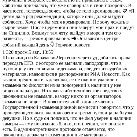
Сябитова призналась, что уже оговорила и свои похороны. В
частности, телезвезда хочет, чтобы ее тело кремировали. 💬 «Я
детям дала ряд рекомендаций, которые они должны будут
соблюсти. Хочу, чтобы меня кремировали. Не хочу лежать в
сырой земле. После церемонии они заберут мой прах и поедут
на Сицилию. Возьмут там яхту, выйдут в море и там его
развеют», — резюмировала она. 📲 Оставайся в центре
событий каждый день 👇 Горячие новости
1 320
просм.
5 авг., 13:55
Школьница из Карачаево-Черкесии через суд добилась права
пересдать ЕГЭ, с которого ее выгнали, заподозрив, что в
пуговице у нее спрятана видеокамера, следует из судебных
материалов, имеющихся в распоряжении РИА Новости. Как
заявил представитель девушки, ее незаконно удалили с
экзамена по биологии из-за подозрений в наличии у нее
видеоаппаратуры. Но какое-либо техническое средство у
школьницы не изымали, камеру никто из организаторов
экзамена не видел. В пояснительной записке членов
Государственной экзаменационной комиссии говорится, что у
проверяющего вызвала подозрения третья пуговица на блузке
девушки. Но в суде он пояснил, что не был уверен в наличии
камеры — ему показались блики, и он решил, что она там
есть. В административном протоколе отмечается, что
школьница держала экзаменационные материалы