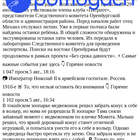
блокадного Ленинграда». Поисковые работы прошли 28–29
июля. В них участвовали члены клуба «Патриот»,
представители Следственного комитета Оренбургской
области и администрация района. Перед началом работ отец
Михаил отслужил литию. Уже в первые полчаса были
найдены останки ребёнка. В общей сложности обнаружены и
эксгумированы останки пяти человек. Их передали в
лабораторию Следственного комитета для проведения
экспертизы. Поиски на востоке Оренбуржья будут
продолжены в рамках проекта «Без срока давности». ⚡ Самые
важные события уже здесь 👇 Горячие новости
1 047
просм.
5 авг., 18:16
📷 Император Николай II в армейском госпитале. Россия.
1910-е 🚨 То, что нельзя оставить без внимания 👇 Горячие
новости
1 102
просм.
5 авг., 16:34
В токийском зоопарке медвежонок решил забрать конус к себе
в вольер, но мама не разрешила В зоопарке Тама сняли
забавный момент с медвежонком по кличке Момота. Малыш
решил, что яркий дорожный конус станет отличной
игрушкой, и попытался унести его к себе в вольер. Однако
медведица быстро пресекла эту затею. Она забрала конус и не
позволила детенышу взять его с собой. 🔎 Только то, что