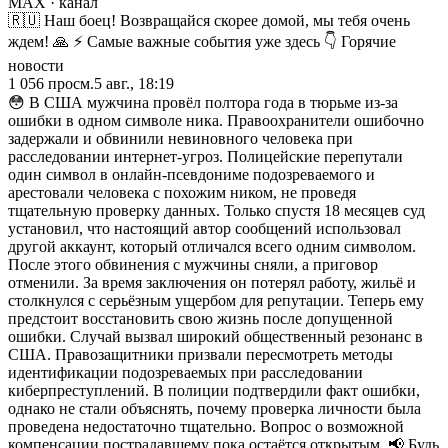
MAX
· канал
🇷🇺 Наш боец! Возвращайся скорее домой, мы тебя очень
ждем! 🙏 ⚡ Самые важные события уже здесь 👇 Горячие
новости
1 056
просм.
5 авг., 18:19
😳 В США мужчина провёл полтора года в тюрьме из-за
ошибки в одном символе ника. Правоохранители ошибочно
задержали и обвинили невиновного человека при
расследовании интернет-угроз. Полицейские перепутали
один символ в онлайн-псевдониме подозреваемого и
арестовали человека с похожим ником, не проведя
тщательную проверку данных. Только спустя 18 месяцев суд
установил, что настоящий автор сообщений использовал
другой аккаунт, который отличался всего одним символом.
После этого обвинения с мужчины сняли, а приговор
отменили. За время заключения он потерял работу, жильё и
столкнулся с серьёзным ущербом для репутации. Теперь ему
предстоит восстановить свою жизнь после допущенной
ошибки. Случай вызвал широкий общественный резонанс в
США. Правозащитники призвали пересмотреть методы
идентификации подозреваемых при расследовании
киберпреступлений. В полиции подтвердили факт ошибки,
однако не стали объяснять, почему проверка личности была
проведена недостаточно тщательно. Вопрос о возможной
компенсации пострадавшему пока остаётся открытым. 📢 Будь