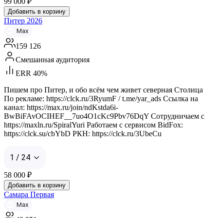
99 000
₽
Добавить в корзину
Питер 2026
Max
159 126
Смешанная аудитория
ERR 40%
Пишем про Питер, и обо всём чем живет северная Столица
По рекламе: https://clck.ru/3RyumF / t.me/yar_ads Ссылка на
канал: https://max.ru/join/ndKstda6i-
BwBiFAvOCIHEF__7uo4O1cKc9Pbv76DqY Сотрудничаем с
https://maxln.ru/SpiralYuri Работаем с сервисом BidFox:
https://clck.su/cbYbD РКН: https://clck.ru/3UbeCu
1 / 24
58 000
₽
Добавить в корзину
Самара Первая
Max