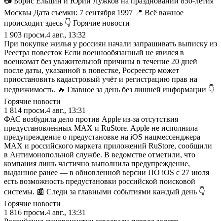
📷 Борис Ельцин и Юрий Лужков на праздновании 850-летия
Москвы Дата съемки: 7 сентября 1997 📍 Всё важное
происходит здесь 👇 Горячие новости
1 903
просм.
4 авг., 13:32
При покупке жилья у россиян начали запрашивать выписку из
Реестра повесток Если военнообязанный не явился в
военкомат без уважительной причины в течение 20 дней
после даты, указанной в повестке, Росреестр может
приостановить кадастровый учёт и регистрацию прав на
недвижимость. 🔥 Главное за день без лишней информации 👇
Горячие новости
1 814
просм.
4 авг., 13:31
ФАС возбудила дело против Apple из-за отсутствия
предустановленных MAX и RuStore. Apple не исполнила
предупреждение о предустановке на iOS нацмессенджера
MAX и российского маркета приложений RuStore, сообщили
в Антимонопольной службе. В ведомстве отметили, что
компания лишь частично выполнила предупреждение,
выданное ранее — в обновленной версии ПО iOS с 27 июля
есть возможность предустановки российской поисковой
системы. 📰 Следи за главными событиями каждый день 👇
Горячие новости
1 816
просм.
4 авг., 13:31