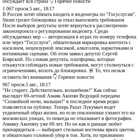
обсуждает вся страна 👇 Горячие новости
1 067
просм.
5 авг., 18:17
В России хотят обязать входить в видеоигры по "Госуслугам".
Steam грозит блокировка за отказ выполнять требования
После выборов депутаты хотят вернуться к рассмотрению
законопроекта о регулировании видеоигр. Среди
обсуждаемых мер — авторизация в играх по номеру телефона
или через "Госуслуги", обязательная маркировка контента с
насилием, нецензурной лексикой, алкоголем, наркотиками и
интимными сценами. Об этом заявил депутат Сергей
Боярский. По словам депутата, платформы, которые
откажутся соблюдать новые требования, могут столкнуться с
ограничениями, вплоть до блокировки. 🚨 То, что нельзя
оставить без внимания 👇 Горячие новости
967
просм.
5 авг., 18:17
"Не стареет. Действительно, волшебник!" Как сейчас
выглядит 69-летний Амаяк Акопян Ведущий передачи
"Спокойной ночи, малыши!" в последнее время редко
появляется на публике. Теперь Рахат Лукумыч ведет
уединенный образ жизни, но если поклонники узнают его на
московских улицах, то никогда не отказывает в фотографии.
Амаяку Акопяну уже 69 лет. Но он как и раньше любит
принарядиться — выбирает стильные костюмы ярких цветов,
и обязательно головной убор в тон. Хотя, по признанию