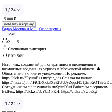
1 / 24
15 000
₽
Добавить в корзину
Радар Москва и МО | Оповещения
Max
211 151
Смешанная аудитория
ERR 56%
Источник, созданный для оперативного оповещения о
возможных воздушных угрозах в Московской области 🔔
Обязательно включите уведомления По рекламе:
https://clck.ru/3RyumF / t.me/yar_ads Ссылка на канал:
https://max.ru/join/fFiCDXxk3XeEfUUJyZqqsFI51j2mRrOTairGD
Сотрудничаем с https://maxln.ru/SpiralYuri Работаем с сервисом
BidFox: https://clck.su/cbYbD РКН: https://clck.ru/3UbeZg
1 / 24