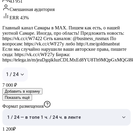
43 951
Смешанная аудитория
ERR 43%
Главный канал Самары в MAX. Пишем как есть, о нашей
уютной Самаре. Иногда, про область! Предложить новость:
https://vk.cc/cW7422 Сеть каналов: @business_rusmax По
вопросам: https://vk.cc/cWF27y либо http://t.me/goldmanbrat
Если мы случайно нарушили ваши авторские права, пишите
сюда: https://vk.cc/cWF27y Биржа:
https://telega.in/m/jeaDgqikIuzCDLMxEd8YU8Th9MQpGxMQGl
1 / 24
7 000
₽
Добавить в корзину
Показать ещё
Формат размещения
1 / 24 — в топе 1 ч. / 24 ч. в ленте
1 200
₽