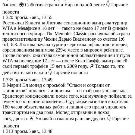
банков. 🌍 События страны и мира в одной ленте 👇 Горячие
новости
1 320
просм.
5 авг., 13:55
Россиянка Кристина Лютова сенсационно выиграла турнир
WTA в Мемфисе в 16 лет — такого не было 17 лет В финале
теннисного турнира The Memphis Classic россиянка обыграла
представительницу Чехии Дарью Видманову со счетом 1:6,
6:1, 6:3. Лютова начала турнир через квалификацию и перед
соревнованием занимала 229-е место в мировом рейтинге.
После победы она стала самой юной обладательницей титула
WTA за последние 17 лет — после Коко Гауфф, выигравшей
свой первый трофей в 15 лет в 2009 году. 🔎 Только то, что
действительно важно 👇 Горячие новости
1 335
просм.
5 авг., 13:49
В Марий Эл мопед с просьбой "Спаси и сохрани от
гаишников" попался гаишникам — его забрали у владельца
Транспорт конфисковали после того, как мужчину поймали за
рулем в состоянии опьянения. Суд также назначил водителю
160 часов обязательных работ и лишил его права управлять
транспортом на два года. Мопед отправили в доход
государства. 🚨 Узнавай о главном раньше других 👇 Горячие
новости
1 313
просм.
5 авг., 13:48