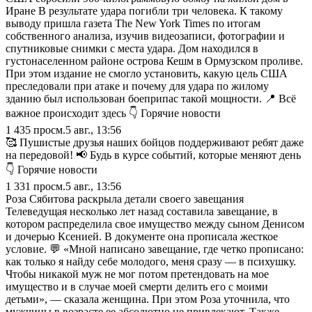
Иране В результате удара погибли три человека. К такому
выводу пришла газета The New York Times по итогам
собственного анализа, изучив видеозаписи, фотографии и
спутниковые снимки с места удара. Дом находился в
густонаселенном районе острова Кешм в Ормузском проливе.
При этом издание не смогло установить, какую цель США
преследовали при атаке и почему для удара по жилому
зданию был использован боеприпас такой мощности. 📍 Всё
важное происходит здесь 👇 Горячие новости
1 435
просм.
5 авг., 13:56
🥰 Пушистые друзья наших бойцов поддерживают ребят даже
на передовой! 📢 Будь в курсе событий, которые меняют день
👇 Горячие новости
1 331
просм.
5 авг., 13:56
Роза Сябитова раскрыла детали своего завещания
Телеведущая несколько лет назад составила завещание, в
котором распределила свое имущество между сыном Денисом
и дочерью Ксенией. В документе она прописала жесткое
условие. 💬 «Мной написано завещание, где четко прописано:
как только я найду себе молодого, меня сразу — в психушку.
Чтобы никакой муж не мог потом претендовать на мое
имущество и в случае моей смерти делить его с моими
детьми», — сказала женщина. При этом Роза уточнила, что
мужчины в возрасте ее абсолютно не привлекают. Также