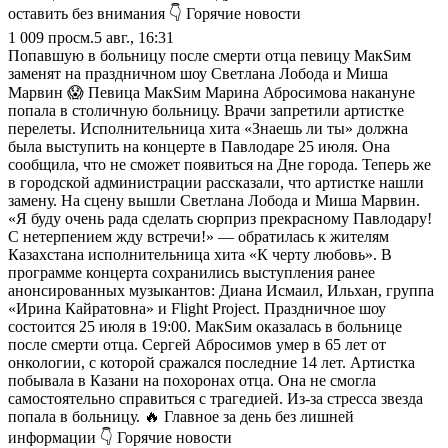
оставить без внимания 👇 Горячие новости
1 009
просм.
5 авг., 16:31
Попавшую в больницу после смерти отца певицу МакSим
заменят на праздничном шоу Светлана Лобода и Миша
Марвин 😱 Певица МакSим Марина Абросимова накануне
попала в столичную больницу. Врачи запретили артистке
перелеты. Исполнительница хита «Знаешь ли ты» должна
была выступить на концерте в Павлодаре 25 июля. Она
сообщила, что не сможет появиться на Дне города. Теперь же
в городской администрации рассказали, что артистке нашли
замену. На сцену вышли Светлана Лобода и Миша Марвин.
«Я буду очень рада сделать сюрприз прекрасному Павлодару!
С нетерпением жду встречи!» — обратилась к жителям
Казахстана исполнительница хита «К черту любовь». В
программе концерта сохранились выступления ранее
анонсированных музыкантов: Диана Исмаил, Ильхан, группа
«Ирина Кайратовна» и Flight Project. Праздничное шоу
состоится 25 июля в 19:00. МакSим оказалась в больнице
после смерти отца. Сергей Абросимов умер в 65 лет от
онкологии, с которой сражался последние 14 лет. Артистка
побывала в Казани на похоронах отца. Она не смогла
самостоятельно справиться с трагедией. Из-за стресса звезда
попала в больницу. 🔥 Главное за день без лишней
информации 👇 Горячие новости