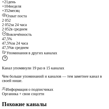
+21
день
+104
неделя
+352
месяц
Охват поста
2 052
2 052
за 24 часа
2 052
в среднем
Вовлечённость
47,5%
47,5%
за 24 часа
47,5%
в среднем
Упоминания в других каналах
Канал упомянули
19
раз
в
15
каналах
Чем больше упоминаний и каналов — тем заметнее канал в
своей нише.
Информация о подписчиках
Органика + свои соцсети
Похожие каналы