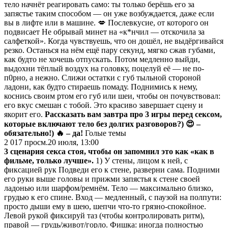
тело начнёт реагировать само: ты только берёшь его за
запястье таким способом — он уже возбуждается, даже если
вы в лифте или в машине. 💋 Послевкусие, от которого он
подвисает Не обрывай минет на «к*нчил — отскочила за
салфеткой». Когда чувствуешь, что он дошёл, не выдёргивайся
резко. Останься на нём ещё пару секунд, мягко сжав губами,
как будто не хочешь отпускать. Потом медленно выйди,
выдохни тёплый воздух на головку, поцелуй её — не по-
п0рно, а нежно. Слижи остатки с губ тыльной стороной
ладони, как будто стираешь помаду. Поднимись к нему,
коснись своим ртом его губ или шеи, чтобы он почувствовал:
его вкус смешан с тобой. Это красиво завершает сцену и
якорит его.
Рассказать вам завтра про 3 игры перед сексом,
которые включают тело без долгих разговоров?)
😍 –
обязательно!)
🔥 – да!
Голые темы
2 017
просм.
20 июля, 13:00
3 сценария секса стоя, чтобы он запомнил это как «как в
фильме, только лучше».
1) У стены, лицом к ней, с
фиксацией рук Подведи его к стене, разверни сама. Подними
его руки выше головы и прижми запястья к стене своей
ладонью или шарфом/ремнём. Тело — максимально близко,
грудью к его спине. Вход — медленный, с паузой на полпути:
просто дыши ему в шею, шепчи что-то грязно-спокойное.
Левой рукой фиксируй таз (чтобы контролировать ритм),
правой — грудь/живот/горло. Фишка: иногда полностью