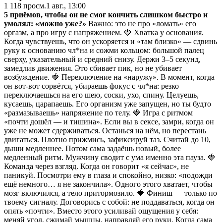
1 118
просм.
1 авг., 13:00
5 приёмов, чтобы он не смог кончить слишком быстро и
умолял: «можно уже?»
Важно: это не про «ломать» его
оргазм, а про игру с напряжением. 🍓 Хватка у основания.
Когда чувствуешь, что он ускоряется и «там близко» — сдвинь
руку к основанию чл*на и сожми кольцом: большой палец
сверху, указательный и средний снизу. Держи 3–5 секунд,
замедлив движения. Это сбивает пик, но не убивает
возбуждение. 🍓 Переключение на «наружу». В момент, когда
он вот-вот сорвётся, убираешь фокус с чл*на: резко
переключаешься на его шею, соски, ухо, спину. Целуешь,
кусаешь, царапаешь. Его организм уже запущен, но ты будто
«размазываешь» напряжение по телу. 🍓 Игра с ритмом
«почти дошёл — и тишина». Если вы в сексе, замри, когда он
уже не может сдерживаться. Останься на нём, но перестань
двигаться. Плотно прижмись, зафиксируй таз. Считай до 10,
дыши медленнее. Потом сама задаёшь новый, более
медленный ритм. Мужчину сводит с ума именно эта пауза. 🍓
Команда через взгляд. Когда он говорит «я сейчас», не
паникуй. Посмотри ему в глаза и спокойно, низко: «подожди
ещё немного… я не закончила». Одного этого хватает, чтобы
мозг включился, а тело притормозило. 🍓 Финиш — только по
твоему сигналу. Договорись с собой: не поддаваться, когда он
опять «почти». Вместо этого усиливай ощущения у себя:
меняй угол, сжимай мышцы, направляй его руки. Когда сама