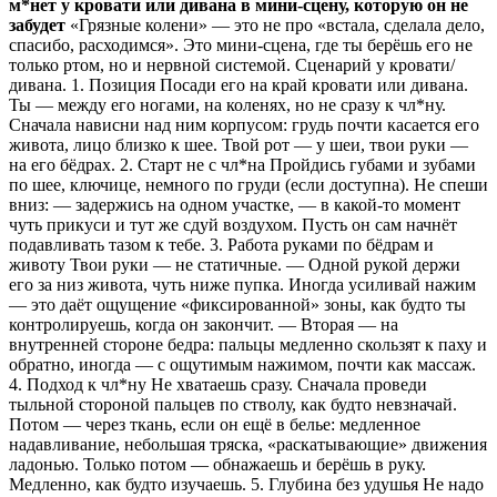
м*нет у кровати или дивана в мини-сцену, которую он не
забудет
«Грязные колени» — это не про «встала, сделала дело,
спасибо, расходимся». Это мини-сцена, где ты берёшь его не
только ртом, но и нервной системой. Сценарий у кровати/
дивана. 1. Позиция Посади его на край кровати или дивана.
Ты — между его ногами, на коленях, но не сразу к чл*ну.
Сначала нависни над ним корпусом: грудь почти касается его
живота, лицо близко к шее. Твой рот — у шеи, твои руки —
на его бёдрах. 2. Старт не с чл*на Пройдись губами и зубами
по шее, ключице, немного по груди (если доступна). Не спеши
вниз: — задержись на одном участке, — в какой‑то момент
чуть прикуси и тут же сдуй воздухом. Пусть он сам начнёт
подавливать тазом к тебе. 3. Работа руками по бёдрам и
животу Твои руки — не статичные. — Одной рукой держи
его за низ живота, чуть ниже пупка. Иногда усиливай нажим
— это даёт ощущение «фиксированной» зоны, как будто ты
контролируешь, когда он закончит. — Вторая — на
внутренней стороне бедра: пальцы медленно скользят к паху и
обратно, иногда — с ощутимым нажимом, почти как массаж.
4. Подход к чл*ну Не хватаешь сразу. Сначала проведи
тыльной стороной пальцев по стволу, как будто невзначай.
Потом — через ткань, если он ещё в белье: медленное
надавливание, небольшая тряска, «раскатывающие» движения
ладонью. Только потом — обнажаешь и берёшь в руку.
Медленно, как будто изучаешь. 5. Глубина без удушья Не надо