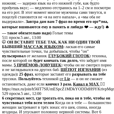
нижняя; — задержи язык на его нижней губе, как будто
пробуешь вкус; — медленно отстранись на 1–2 см и посмотри
на его рот. В этот момент многие мужчины сами тянутся, и
поцелуй становится не «я на него напала», а «мы оба не
выдержали».
Завтра дам вам 7 фраз во время его орг*зма,
которые вшиваются ему в память и либидо
❤️ — жду!)
🔥
— такое обязательно надо)
Голые темы
511
просм.
5 авг., 13:00
🤭
ОН ВСТАВИТ ТЕБЕ ТАК, КАК НИ ОДИН ТВОЙ
БЫВШИЙ
МАССАЖ ЯЗЫКОМ
:
лаская его самые
чувствительные точки, ты добьёшься, чтобы "он"
пульсировал
от желания.
ГЛУБОКИЙ ГЛОТОК
:
техника,
после которой он
будет кончать так долго,
что забудет имя
мамы.
5 ПРИЁМОВ-ЛОВУШЕК
:
чтобы он не смотрел порно
и не заглядывался на других баб.
ШЁПОТ ИЗГНАНИЯ
(из
одежды)
: 25
фраз
, которые заставят его
разрывать на тебе
трусики.
Пользуйтесь
техникой
от
Liz
— и он не сможет
остановиться, даже если
кончил 3 раза.
Канал в МАХ
👇🏻
https://max.ru/join/h56lT7SlUmESpcZ1MDkYODDdH9YKrivpMq
529
просм.
5 авг., 12:00
6 секретных мест, где трогать его, пока он в тебе, чтобы он
чувствовал тебя всем телом
Когда он в тебе — большинство
женщин застревают в трёх зонах: его шея, спина, иногда
ягодицы. И упускают половину нервной системы. Вот 6