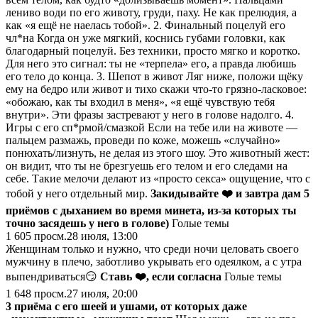
лениво води по его животу, груди, паху. Не как прелюдия, а
как «я ещё не наелась тобой». 2. Финальный поцелуй его
чл*на Когда он уже мягкий, коснись губами головки, как
благодарный поцелуй. Без техники, просто мягко и коротко.
Для него это сигнал: ты не «терпела» его, а правда любишь
его тело до конца. 3. Шепот в живот Ляг ниже, положи щёку
ему на бедро или живот и тихо скажи что‑то грязно‑ласковое:
«обожаю, как ты входил в меня», «я ещё чувствую тебя
внутри». Эти фразы застревают у него в голове надолго. 4.
Игры с его сп*рмой/смазкой Если на тебе или на животе —
пальцем размажь, проведи по коже, можешь «случайно»
понюхать/лизнуть, не делая из этого шоу. Это животный жест:
он видит, что ты не брезгуешь его телом и его следами на
себе. Такие мелочи делают из «просто секса» ощущение, что с
тобой у него отдельный мир.
Закидывайте ❤️ и завтра дам 5
приёмов с дыханием во время минета, из‑за которых ты
точно засядешь у него в голове)
Голые темы
1 605
просм.
28 июля, 13:00
Женщинам только и нужно, что среди ночи целовать своего
мужчину в плечо, заботливо укрывать его одеялком, а с утра
выпендриваться😏
Ставь ❤️, если согласна
Голые темы
1 648
просм.
27 июля, 20:00
3 приёма с его шеей и ушами, от которых даже