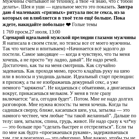
Мужчины считывают не технику, а твоё «я знаю, что с тобой
делать». Шея и уши — идеальное место это показать.
Завтра
даю 4 маленьких «грязных» ритуала после секса, из‑за
которых он влюбляется в твоё тело ещё больше. Пока
ждете, накидайте побольше ❤️
Голые темы
1 769
просм.
27 июля, 13:00
Сценарий идеальной мужской прелюдии глазами мужчины
Я написала в своем стиле, но тезисы все от моего мужчины.
Так что читаем и впитываем) «Начинается всё задолго до
постели. Самое заводящее — когда я чувствую, что ты меня
хочешь, а не просто “ну ладно, давай”. Не надо речей.
Достаточно, как ты на меня смотришь. Как случайно
задеваешь. Как проходя мимо, просто кладёшь руку на шею
или в волосы и уходишь дальше. Идеальный старт прелюдии:
я прихожу, а ты не изображаешь дежурный секс, а уже
немного “заряжена”. Не кидаешься с объятиями, а двигаешься
вокруг, прикасаешься мельком. У меня в теле сразу
включается: “ага, сегодня будет”. Потом. Мне не надо долгих
разговоров. Мне нужна ясность: ты меня хочешь. Когда ты
садишься сверху, ближе, касаешься шеи, уха, затылка — это
намного честнее, чем любые “ты такой желанный”. Дальше по
телу: шея, затылок, спина, грудь, живот. Не надо сразу к чл*ну
— это больше про “сделать быстрее и отстреляться”. Если ты
по мне как будто «проезжаешься руками», задерживаешься
там, где я реагирую — это офигенно. Мне важно, чтобы ты не