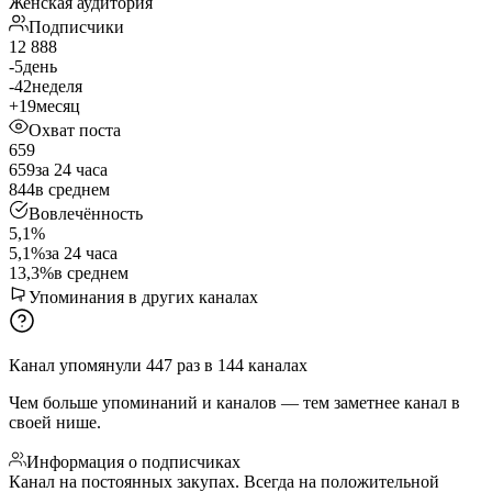
Женская аудитория
Подписчики
12 888
-5
день
-42
неделя
+19
месяц
Охват поста
659
659
за 24 часа
844
в среднем
Вовлечённость
5,1%
5,1%
за 24 часа
13,3%
в среднем
Упоминания в других каналах
Канал упомянули
447
раз
в
144
каналах
Чем больше упоминаний и каналов — тем заметнее канал в
своей нише.
Информация о подписчиках
Канал на постоянных закупах. Всегда на положительной