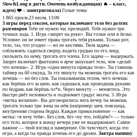
Slow&Long в догги. Ооочень возбуждающая)
🔥 – класс,
ждем)
❤️ – заинтриговала)
Голые темы
1 865
просм.
23 июля, 13:00
3 игры перед сексом, которые включают тело без долгих
разговоров
Тебе не нужен час прелюдий. Тебе нужно три
точных хода. 1. Игра «запрет на руки». Вы голые или в белье.
Условие: он не имеет права трогать тебя руками. Только рот,
тело, таз, что угодно — но не кистями. Твоя задача —
соблазнять: садиться сверху, водить грудью по его лицу,
скользить по нему, трогать его члена. Его задача — выдержать.
Запрет включает фантазию и ярче запускает тело, чем «делай
что хочешь». 2. Игра «одна минута правды тела». Ты ставишь
таймер на 60 секунд. За эту минуту ты можешь трогать его как
хочешь — но без слов. Ты показываешь телом, чего хочешь:
как берёшь его за шею, как садишься, как проводишь руками
по бедрам, как берёшь чл*н. Через минуту — меняетесь. Это
быстро рвёт неловкость и поднимает градус молча. 3. Игра
«метка желания». Вы договорились: весь вечер ты можешь
трогать только три зоны на нём (например: шея, поясница,
внутренняя сторона бедра). Каждое прикосновение — как
метка: «я хочу тебя». Без слов, без «ну что, пойдём?» — только
его тело, которое к концу вечера уже не выдерживает. Самое
важное — твой взгляд и намерение. Он чувствует, когда это
игра, а когда ты правда хочешь его до дрожи.
Завтра напишу