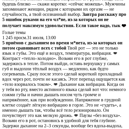
будешь близко — скажи коротко: «сейчас можешь». Мужчины
запоминают женщин, рядом с которыми их оргазм — не
случайность, а твой осознанный выбор.
Завтра расскажу про
5 ошибок руками на его чл*не, из‑за которых он не
получает максимум удовольствия.
Если такое надо, тык ❤️
Голые темы
1 245
просм.
31 июля, 13:00
5 приёмов с дыханием во время м*нета, из‑за которых он
потом сравнивает всех с тобой
Твой рот — это не только
язык и губы. Это ещё и воздух, температура, вибрация. 💋
Контраст «тепло–холодно». Возьми его в рот глубже,
задержись в тепле. Потом выйди, оставь верхушку у самых
губ и выдохни тёплый воздух — медленно, как будто
согреваешь. Сразу после этого сделай короткий прохладный
вдох через рот, почти не касаясь. Этот перепад ощущается как
«тело взорвалось током». 💋 Дыхание как вибрация. Когда он
у тебя во рту, вместо активного языка сделай вот что: немного
сожми губы и начни дышать носом чуть громче и
напряжённее, как при возбуждении. Напряжение в грудной
клетке создаёт лёгкую вибрацию в горле. Это не «гудеть», а
именно дышать так, чтобы всё тело резонировало. Он
почувствует это как мелкую дрожь. 💋 Паузы «без воздуха».
Возьми его в рот, остановись в удобной для тебя глубине.
Задержи дыхание на 2–3 секунды, вообще без вдоха-выдоха,