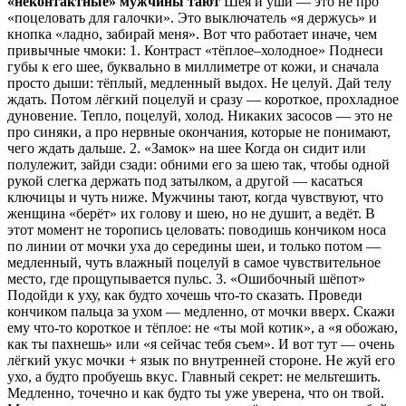
«неконтактные» мужчины тают
Шея и уши — это не про
«поцеловать для галочки». Это выключатель «я держусь» и
кнопка «ладно, забирай меня». Вот что работает иначе, чем
привычные чмоки: 1. Контраст «тёплое–холодное» Поднеси
губы к его шее, буквально в миллиметре от кожи, и сначала
просто дыши: тёплый, медленный выдох. Не целуй. Дай телу
ждать. Потом лёгкий поцелуй и сразу — короткое, прохладное
дуновение. Тепло, поцелуй, холод. Никаких засосов — это не
про синяки, а про нервные окончания, которые не понимают,
чего ждать дальше. 2. «Замок» на шее Когда он сидит или
полулежит, зайди сзади: обними его за шею так, чтобы одной
рукой слегка держать под затылком, а другой — касаться
ключицы и чуть ниже. Мужчины тают, когда чувствуют, что
женщина «берёт» их голову и шею, но не душит, а ведёт. В
этот момент не торопись целовать: поводишь кончиком носа
по линии от мочки уха до середины шеи, и только потом —
медленный, чуть влажный поцелуй в самое чувствительное
место, где прощупывается пульс. 3. «Ошибочный шёпот»
Подойди к уху, как будто хочешь что‑то сказать. Проведи
кончиком пальца за ухом — медленно, от мочки вверх. Скажи
ему что‑то короткое и тёплое: не «ты мой котик», а «я обожаю,
как ты пахнешь» или «я сейчас тебя съем». И вот тут — очень
лёгкий укус мочки + язык по внутренней стороне. Не жуй его
ухо, а будто пробуешь вкус. Главный секрет: не мельтешить.
Медленно, точечно и как будто ты уже уверена, что он твой.