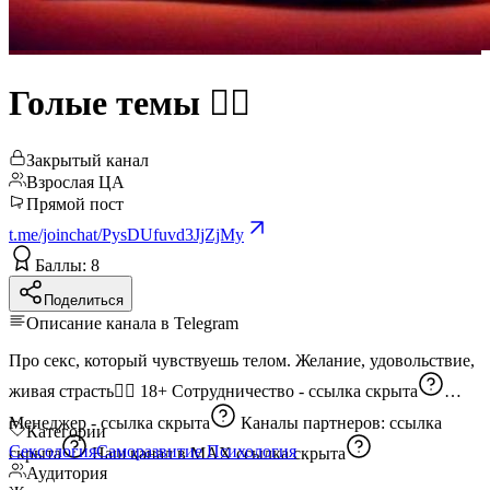
Голые темы ❤️‍🔥
Закрытый канал
Взрослая ЦА
Прямой пост
t.me/joinchat/PysDUfuvd3JjZjMy
Баллы: 8
Поделиться
Описание канала в Telegram
Про секс, который чувствуешь телом. Желание, удовольствие,
живая страсть❤️‍🔥 18+ Сотрудничество -
ссылка скрыта
Менеджер -
ссылка скрыта
Каналы партнеров:
ссылка
Категории
Сексология
Саморазвитие
Психология
скрыта
Наш канал в MAX
ссылка скрыта
Аудитория