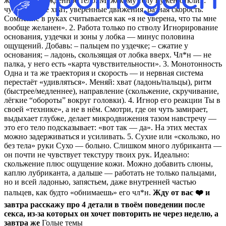
живое, возбуждённое тело. Мужскому телу нужен отклик:
чуть плотнее хват, уверенные движения, разная скорость.
Сомнение в руках считывается как «я не уверена, что ты мне
вообще желанен». 2. Работа только по стволу Игнорирование
основания, уздечки и зоны у лобка — минус половина
ощущений. Добавь: – пальцем по уздечке; – сжатие у
основания; – ладонь, скользящая от лобка вверх. Чл*н — не
палка, у него есть «карта чувствительности». 3. Монотонность
Одна и та же траектория и скорость — и нервная система
перестаёт «удивляться». Меняй: хват (ладонь/пальцы), ритм
(быстрее/медленнее), направление (скольжение, скручивание,
лёгкие “обороты” вокруг головки). 4. Игнор его реакции Ты в
своей «технике», а не в нём. Смотри, где он чуть замирает,
выдыхает глубже, делает микродвижения тазом навстречу —
это его тело подсказывает: «вот так — да». На этих местах
можно задерживаться и усиливать. 5. Сухие или «скользко, но
без тела» руки Сухо — больно. Слишком много лубриканта —
он почти не чувствует текстуру твоих рук. Идеально:
скольжение плюс ощущение кожи. Можно добавить слюны,
каплю лубриканта, а дальше — работать не только пальцами,
но и всей ладонью, запястьем, даже внутренней частью
пальцев, как будто «обнимаешь» его чл*н.
Жду от вас ❤️ и
завтра расскажу про 4 детали в твоём поведении после
секса, из-за которых он хочет повторить не через неделю, а
завтра же
Голые темы