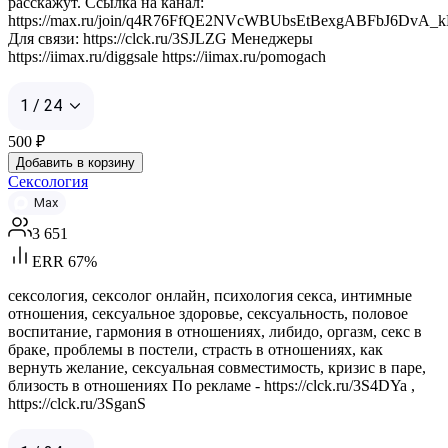
расскажут. Ссылка на канал:
https://max.ru/join/q4R76FfQE2NVcWBUbsEtBexgABFbJ6DvA_k
Для связи: https://clck.ru/3SJLZG Менеджеры
https://iimax.ru/diggsale https://iimax.ru/pomogach
1 / 24
500
₽
Добавить в корзину
Сексология
Max
3 651
ERR 67%
сексология, сексолог онлайн, психология секса, интимные
отношения, сексуальное здоровье, сексуальность, половое
воспитание, гармония в отношениях, либидо, оргазм, секс в
браке, проблемы в постели, страсть в отношениях, как
вернуть желание, сексуальная совместимость, кризис в паре,
близость в отношениях По рекламе - https://clck.ru/3S4DYa ,
https://clck.ru/3SganS