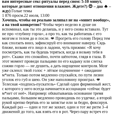
вам интересные секс-ритуалы перед сном: 5-10 минут,
которые делают отношения влажнее. Ждете?)
😍 – даа
🔥 –
жду)
Голые темы
1 876
просм.
22 июля, 13:00
Хочешь, чтобы он реально залипал не на «минет вообще»,
а на твой конкретно?
Чтобы через неделю в душе он
вспоминал, как ты это делаешь, и у него снова вставало. Тут
не про «глубину горла», а про то, как ты работаешь с его
мозгом и телом до и после. 💋 Прогреть его голову Перед тем
как сползать вниз, зафиксируй его внимание наверху. Сядь
ближе, возьми его лицо в ладони, чуть прижми: «Я хочу
посмотреть, как ты будешь теряться, когда я возьму тебя в
рот». Скажи это спокойно, почти шёпотом, глядя в глаза. В
этот момент проведи пальцами по его кадыку или слегка
сожми горло — не душить, а дать ощущение контроля. Мозг
уже склеил: твой голос + лёгкое подчинение + ожидание
м*нета. Только потом медленно спускайся, по пути лизни
уголок его губ и шею. Он уже наполовину проиграл. 💋
Телесная «подпись-пускатель» Сделай один фирменный жест,
с которого у него всегда начинается ассоциация «сейчас будет
м*нет от неё». Например: обхватываешь основание тремя
пальцами, большим медленно проводишь по уздечке, а второй
рукой крепко берёшь его за запястье или за бедро, фиксируя.
Каждый раз — один и тот же захват, один и тот же ритм 3–4
движений до того, как взять его в рот. Через пару встреч его