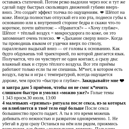
оставаясь статичной. Потом резко выдохни через нос и тут же
сделай пару быстрых скользящих движений губами вверх-
вниз. Это создаёт эффект толчка по ощущениям. 💋 Шёпот на
коже. Иногда полностью отпускай его изо рта, поднеси губы к
основанию или к внутренней стороне бедра и скажи что‑то
короткое, почти шёпотом: – «Нравится?» – «Хочу глубже».
Шёпот + тёплый воздух = микросудорога по коже, он это
запоминает очень телесно. 💋 «Дыхание сверху вниз». Когда
ты проводишь языком от уздечки вверх по стволу,
параллельно выдыхай вниз — от головы к основанию. Как
будто обдуваешь той траекторией, по которой двигается язык.
Получается, что он чувствует не один контакт, а сразу два:
влажный язык и струю тёплого воздуха. Все эти приёмы
работают только если ты не спешишь. М*нет, в котором есть
воздух, паузы и игра с температурой, всегда ощущается
дороже, чем просто «быстро и глубже».
Закидывайте мне ❤️
и завтра дам 5 приёмов, чтобы он не смог к*нчить
слишком быстро и умолял «можно уже?»
Голые темы
1 343
просм.
30 июля, 13:00
4 маленьких «грязных» ритуала после секса, из‑за которых
он влюбляется в твоё тело ещё больше
После секса
большинство просто падает. А ты в это время можешь
добивать его нежностью и развратом одновременно. 1. Не
убегай в душ сразу Останься на нём или рядом, прижмись
всем телом, как будто «долизываешь момент». Пальцами