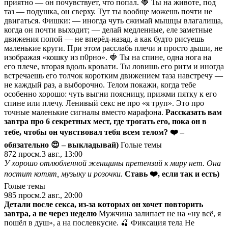
приятно — он почувствует, что попал. 🍓 Ты на животе, под
таз — подушка, он сверху. Тут ты вообще можешь почти не
двигаться. Фишки: — иногда чуть сжимай мышцы влагалища,
когда он почти выходит; — делай медленные, еле заметные
движения попой — не вперёд-назад, а как будто рисуешь
маленькие круги. При этом расслабь плечи и просто дыши, не
изображая «кошку из п0рно». 🍓 Ты на спине, одна нога на
его плече, вторая вдоль кровати. Ты ловишь его ритм и иногда
встречаешь его толчок коротким движением таза навстречу —
не каждый раз, а выборочно. Телом покажи, когда тебе
особенно хорошо: чуть выгни поясницу, прижми пятку к его
спине или плечу. Ленивый секс не про «я труп». Это про
точные маленькие сигналы вместо марафона.
Рассказать вам
завтра про 6 секретных мест, где трогать его, пока он в
тебе, чтобы он чувствовал тебя всем телом?
❤️ –
обязательно
😍 – выкладывай)
Голые темы
872
просм.
3 авг., 13:00
У хорошо отлюбленной женщины претензий к миру нет. Она
постит котят, музыку и розочки.
Ставь ❤️, если так и есть)
Голые темы
985
просм.
2 авг., 20:00
Детали после секса, из-за которых он хочет повторить
завтра, а не через неделю
Мужчина залипает не на «ну всё, я
пошёл в душ», а на послевкусие. 🍒 Фиксация тела Не