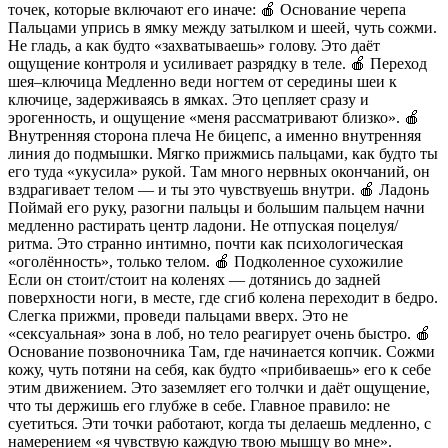
точек, которые включают его иначе: 🍎 Основание черепа
Пальцами упрись в ямку между затылком и шеей, чуть сожми.
Не гладь, а как будто «захватываешь» голову. Это даёт
ощущение контроля и усиливает разрядку в теле. 🍎 Переход
шея–ключица Медленно веди ногтем от середины шеи к
ключице, задерживаясь в ямках. Это цепляет сразу и
эрогенность, и ощущение «меня рассматривают близко». 🍎
Внутренняя сторона плеча Не бицепс, а именно внутренняя
линия до подмышки. Мягко прижмись пальцами, как будто ты
его туда «укусила» рукой. Там много нервных окончаний, он
вздрагивает телом — и ты это чувствуешь внутри. 🍎 Ладонь
Поймай его руку, разогни пальцы и большим пальцем начни
медленно растирать центр ладони. Не отпуская поцелуя/
ритма. Это странно интимно, почти как психологическая
«оголённость», только телом. 🍎 Подколенное сухожилие
Если он стоит/стоит на коленях — дотянись до задней
поверхности ноги, в месте, где сгиб колена переходит в бедро.
Слегка прижми, проведи пальцами вверх. Это не
«сексуальная» зона в лоб, но тело реагирует очень быстро. 🍎
Основание позвоночника Там, где начинается копчик. Сожми
кожу, чуть потяни на себя, как будто «прибиваешь» его к себе
этим движением. Это заземляет его толчки и даёт ощущение,
что ты держишь его глубже в себе. Главное правило: не
суетиться. Эти точки работают, когда ты делаешь медленно, с
намерением «я чувствую каждую твою мышцу во мне».