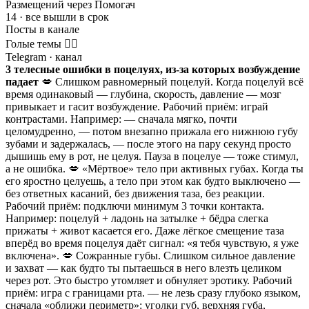
Размещений через Помогач
14 · все вышли в срок
Посты в канале
Голые темы ❤️‍🔥
Telegram
· канал
3 телесные ошибки в поцелуях, из-за которых возбуждение
падает
💋 Слишком равномерный поцелуй. Когда поцелуй всё
время одинаковый — глубина, скорость, давление — мозг
привыкает и гасит возбуждение. Рабочий приём: играй
контрастами. Например: — сначала мягко, почти
целомудренно, — потом внезапно прижала его нижнюю губу
зубами и задержалась, — после этого на пару секунд просто
дышишь ему в рот, не целуя. Пауза в поцелуе — тоже стимул,
а не ошибка. 💋 «Мёртвое» тело при активных губах. Когда ты
его яростно целуешь, а тело при этом как будто выключено —
без ответных касаний, без движения таза, без реакции.
Рабочий приём: подключи минимум 3 точки контакта.
Например: поцелуй + ладонь на затылке + бёдра слегка
прижаты + живот касается его. Даже лёгкое смещение таза
вперёд во время поцелуя даёт сигнал: «я тебя чувствую, я уже
включена». 💋 Сожранные губы. Слишком сильное давление
и захват — как будто ты пытаешься в него влезть целиком
через рот. Это быстро утомляет и обнуляет эротику. Рабочий
приём: игра с границами рта. — не лезь сразу глубоко языком,
сначала «оближи периметр»: уголки губ, верхняя губа,