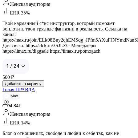
Женская аудитория
ERR 35%
Твой карманный с*кс-инструктор, который поможет
воплотить твои грязные фантазии в реальность. Ссылка на
канал:
https://max.ru/join/ELk08Bny2qhEMSqg_JPfm5AXuFJNYmdNa
Для связи: https://clck.ru/3SJLZG Менеджеры
https://iimax.ru/diggsale https://iimax.ru/pomogach
1 / 24
500
₽
Добавить в корзину
Голая ПРАВДА
Max
4 841
Женская аудитория
ERR 14%
Блог о отношениях, свободе и любви к себе так, как не