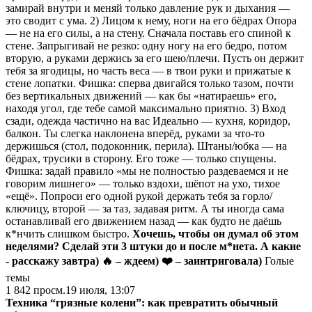
замирай внутри и меняй только давление рук и дыхания —
это сводит с ума. 2) Лицом к нему, ноги на его бёдрах Опора
— не на его силы, а на стену. Сначала поставь его спиной к
стене. Запрыгивай не резко: одну ногу на его бедро, потом
вторую, а руками держись за его шею/плечи. Пусть он держит
тебя за ягодицы, но часть веса — в твои руки и прижатые к
стене лопатки. Фишка: сперва двигайся только тазом, почти
без вертикальных движений — как бы «натираешь» его,
находя угол, где тебе самой максимально приятно. 3) Вход
сзади, одежда частично на вас Идеально — кухня, коридор,
балкон. Ты слегка наклонена вперёд, руками за что-то
держишься (стол, подоконник, перила). Штаны/юбка — на
бёдрах, трусики в сторону. Его тоже — только спущены.
Фишка: задай правило «мы не полностью раздеваемся и не
говорим лишнего» — только вздохи, шёпот на ухо, тихое
«ещё». Попроси его одной рукой держать тебя за горло/
ключицу, второй — за таз, задавая ритм. А ты иногда сама
останавливай его движением назад — как будто не даёшь
к*нчить слишком быстро.
Хочешь, чтобы он думал об этом
неделями? Сделай эти 3 штуки до и после м*нета. А какие
- расскажу завтра)
🔥 – ждеем)
❤️ – заинтриговала)
Голые
темы
1 842
просм.
19 июля, 13:07
Техника “грязные колени”: как превратить обычный