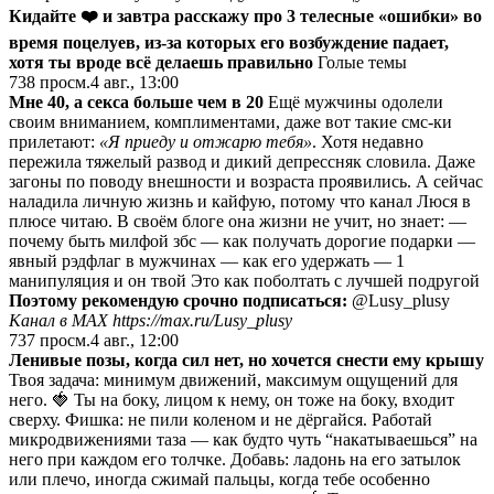
Кидайте ❤️ и завтра расскажу про 3 телесные «ошибки» во
время поцелуев, из-за которых его возбуждение падает,
хотя ты вроде всё делаешь правильно
Голые темы
738
просм.
4 авг., 13:00
Мне 40, а секса больше чем в 20
Ещё мужчины одолели
своим вниманием, комплиментами, даже вот такие смс-ки
прилетают:
«Я приеду и отжарю тебя»
. Хотя недавно
пережила тяжелый развод и дикий депрессняк словила. Даже
загоны по поводу внешности и возраста проявились. А сейчас
наладила личную жизнь и кайфую, потому что канал Люся в
плюсе читаю. В своём блоге она жизни не учит, но знает: —
почему быть милфой збс — как получать дорогие подарки —
явный рэдфлаг в мужчинах — как его удержать — 1
манипуляция и он твой Это как поболтать с лучшей подругой
Поэтому рекомендую срочно подписаться:
@Lusy_plusy
Канал в МАХ
https://max.ru/Lusy_plusy
737
просм.
4 авг., 12:00
Ленивые позы, когда сил нет, но хочется снести ему крышу
Твоя задача: минимум движений, максимум ощущений для
него. 🍓 Ты на боку, лицом к нему, он тоже на боку, входит
сверху. Фишка: не пили коленом и не дёргайся. Работай
микродвижениями таза — как будто чуть “накатываешься” на
него при каждом его толчке. Добавь: ладонь на его затылок
или плечо, иногда сжимай пальцы, когда тебе особенно