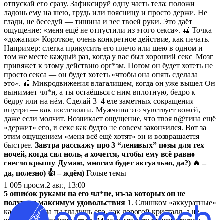
отпускай его сразу. Зафиксируй одну часть тела: положи
ладонь ему на шею, грудь или поясницу и просто держи. Не
глади, не беседуй — тишина и вес твоей руки. Это даёт
ощущение: «меня ещё не отпустили из этого секса». 🍒 Точка
«дожатия» Короткое, очень конкретное действие, как печать.
Например: слегка прикусить его плечо или шею в одном и
том же месте каждый раз, когда у вас был хороший секс. Мозг
привяжет к этому действию орг*зм. Потом он будет хотеть не
просто секса — он будет хотеть «чтобы она опять сделала
это». 🍒 Микродвижения влагалищем, когда он уже вышел Он
вынимает чл*н, а ты остаёшься с ним вплотную, бедро к
бедру или на нём. Сделай 3–4 еле заметных сокращения
внутри — как послеволна. Мужчина это чувствует кожей,
даже если молчит. Возникает ощущение, что твоя в@гина ещё
«держит» его, и секс как будто не совсем закончился. Вот за
этим ощущением «меня всё ещё хотят» он и возвращается
быстрее.
Завтра расскажу про 3 “ленивых” позы для тех
ночей, когда сил ноль, а хочется, чтобы ему всё равно
снесло крышу.
Думаю, многим будет актуально, да?)
🔥 –
да, полезно)
👍 – ждём)
Голые темы
1 005
просм.
2 авг., 13:00
5 ошибок руками на его чл*не, из‑за которых он не
получает максимум удовольствия
1. Слишком «аккуратные»
касания Когда ты гладишь его, как дорогой кристалл, а не