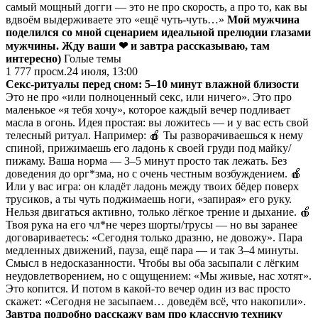
самый мощный догги — это не про скорость, а про то, как вы
вдвоём выдерживаете это «ещё чуть-чуть…»
Мой мужчина
поделился со мной сценарием идеальной прелюдии глазами
мужчины. Жду ваши ❤ и завтра рассказываю, там
интересно)
Голые темы
1 777
просм.
24 июля, 13:00
Секс-ритуалы перед сном: 5–10 минут влажной близости
Это не про «или полноценный секс, или ничего». Это про
маленькое «я тебя хочу», которое каждый вечер подливает
масла в огонь. Идея простая: вы ложитесь — и у вас есть свой
телесный ритуал. Например: 🍎 Ты разворачиваешься к нему
спиной, прижимаешь его ладонь к своей груди под майку/
пижаму. Ваша норма — 3–5 минут просто так лежать. Без
доведения до орг*зма, но с очень честным возбуждением. 🍎
Или у вас игра: он кладёт ладонь между твоих бёдер поверх
трусиков, а ты чуть поджимаешь ноги, «запирая» его руку.
Нельзя двигаться активно, только лёгкое трение и дыхание. 🍎
Твоя рука на его чл*не через шорты/трусы — но вы заранее
договариваетесь: «Сегодня только дразню, не довожу». Пара
медленных движений, пауза, ещё пара — и так 3–4 минуты.
Смысл в недосказанности. Чтобы вы оба засыпали с лёгким
неудовлетворением, но с ощущением: «Мы живые, нас хотят».
Это копится. И потом в какой-то вечер один из вас просто
скажет: «Сегодня не засыпаем… доведём всё, что накопили».
Завтра подробно расскажу вам про классную технику