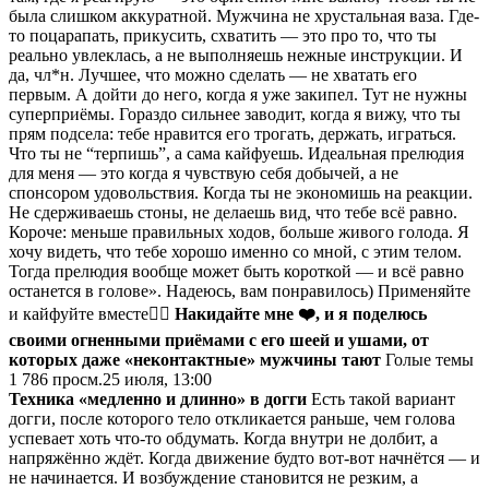
была слишком аккуратной. Мужчина не хрустальная ваза. Где-
то поцарапать, прикусить, схватить — это про то, что ты
реально увлеклась, а не выполняешь нежные инструкции. И
да, чл*н. Лучшее, что можно сделать — не хватать его
первым. А дойти до него, когда я уже закипел. Тут не нужны
суперприёмы. Гораздо сильнее заводит, когда я вижу, что ты
прям подсела: тебе нравится его трогать, держать, играться.
Что ты не “терпишь”, а сама кайфуешь. Идеальная прелюдия
для меня — это когда я чувствую себя добычей, а не
спонсором удовольствия. Когда ты не экономишь на реакции.
Не сдерживаешь стоны, не делаешь вид, что тебе всё равно.
Короче: меньше правильных ходов, больше живого голода. Я
хочу видеть, что тебе хорошо именно со мной, с этим телом.
Тогда прелюдия вообще может быть короткой — и всё равно
останется в голове». Надеюсь, вам понравилось) Применяйте
и кайфуйте вместе❤️‍🔥
Накидайте мне ❤️, и я поделюсь
своими огненными приёмами с его шеей и ушами, от
которых даже «неконтактные» мужчины тают
Голые темы
1 786
просм.
25 июля, 13:00
Техника «медленно и длинно» в догги
Есть такой вариант
догги, после которого тело откликается раньше, чем голова
успевает хоть что-то обдумать. Когда внутри не долбит, а
напряжённо ждёт. Когда движение будто вот-вот начнётся — и
не начинается. И возбуждение становится не резким, а