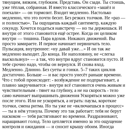
тянущим, вязким, глубоким. Представь. Он сзади. Ты стоишь,
уже тёплая, собранная. И вместо классического «зашёл и
поехали» — он тормозит. Входит медленно. Настолько
медленно, что это почти бесит. Без резких толчков. Не «раз —
и полностью». Ты ощущаешь каждый сантиметр, каждую
секунду. Хочется податься навстречу — но ты держишься. И
внутри от этого становится ещё острее. Когда он целиком
внутри — тишина. Пара вдохов. Никаких движений. Вы
просто замираете. И первое начинает нервничать тело.
Пульсация, внутреннее: «ну давай уже…» И он так же
медленно выходит. До конца. Не наполовину, не «слегка
выскользнул» — а так, что внутри вдруг становится пусто. И
тебе срочно надо, чтобы он вернулся. И снова вход.
Медленно. Длинно. Без суеты и гонки. 5–7 таких циклов
достаточно. Больше — и вас просто унесёт раньше времени.
Что с тобой происходит: - возбуждение не подпрыгивает, а
плавно закручивается - внутри всё становится очень живым и
чувствительным - тянет на глубину, а не на скорость - тело
само начинает выпрашивать движения Ускоряться можно уже
после этого. Или не ускоряться, а играть: паузы, короткие
толчки, смена ритма. Но ты уже не «включаешься в процесс»
— ты в нём утонула. Почему это так работает: тебя не берут
наскоком — тебя растягивают во времени. Раздразнивают,
наращивают голод. Тело цепляется именно за это ощущение
контроля и ожидания — и сносит крышу обоим. Иногда