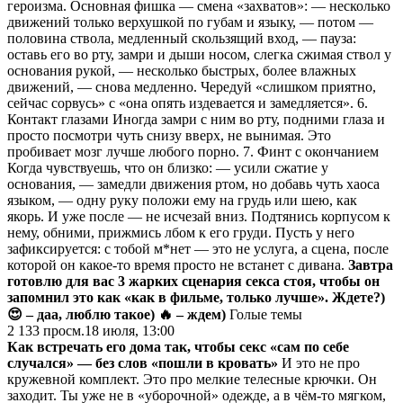
героизма. Основная фишка — смена «захватов»: — несколько
движений только верхушкой по губам и языку, — потом —
половина ствола, медленный скользящий вход, — пауза:
оставь его во рту, замри и дыши носом, слегка сжимая ствол у
основания рукой, — несколько быстрых, более влажных
движений, — снова медленно. Чередуй «слишком приятно,
сейчас сорвусь» с «она опять издевается и замедляется». 6.
Контакт глазами Иногда замри с ним во рту, подними глаза и
просто посмотри чуть снизу вверх, не вынимая. Это
пробивает мозг лучше любого порно. 7. Финт с окончанием
Когда чувствуешь, что он близко: — усили сжатие у
основания, — замедли движения ртом, но добавь чуть хаоса
языком, — одну руку положи ему на грудь или шею, как
якорь. И уже после — не исчезай вниз. Подтянись корпусом к
нему, обними, прижмись лбом к его груди. Пусть у него
зафиксируется: с тобой м*нет — это не услуга, а сцена, после
которой он какое-то время просто не встанет с дивана.
Завтра
готовлю для вас 3 жарких сценария секса стоя, чтобы он
запомнил это как «как в фильме, только лучше». Ждете?)
😍 – даа, люблю такое)
🔥 – ждем)
Голые темы
2 133
просм.
18 июля, 13:00
Как встречать его дома так, чтобы секс «сам по себе
случался» — без слов «пошли в кровать»
И это не про
кружевной комплект. Это про мелкие телесные крючки. Он
заходит. Ты уже не в «уборочной» одежде, а в чём-то мягком,