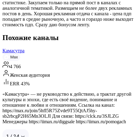
статистике. Закупаем только на прямой пост в каналах с
аналогичной тематикой. Размещаем не более двух рекламных
постов в день. Хорошая рекламная отдача с канала - цена пдп
попадает в средне рыночную, а часто и гораздо ниже выходит
стоимость пдп. Сразу даю бонусом ленту.
Похожие каналы
Камасутра
Max
4 766
Женская аудитория
ERR 43%
«Камасутра» — не руководство к действию, а трактат другой
культуры и эпохи, где есть своё видение, понимание и
отношение к любви и отношениям. Ссылка на канал:
https://max.ru/join/5hfI5R75Zvde9T55QtAJ5hy-
sb2rbcgP2H65Mn3OLJI Для связи: https://clck.ru/3SJLZG
Менеджеры https://iimax.ru/diggsale https://iimax.ru/pomogach
1 / 24