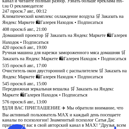
канал и читайте полный разбор. Узнать больше #реклама mx-
t.su О рекламодателе
247
просм.
7 авг., 00:12
Климатический комплекс охлаждение воздуха 🛒 Заказать на
Яндекс Маркете 🛍️Галерея Находок • Подписаться
408
просм.
6 авг., 21:00
Домашний проектор 🛒 Заказать на Яндекс Маркете 🛍️Галерея
Находок • Подписаться
420
просм.
6 авг., 19:00
Ручная машина для нарезки замороженного мяса домашняя 🛒
Заказать на Яндекс Маркете 🛍️Галерея Находок • Подписаться
535
просм.
6 авг., 17:00
Очиститель окон двусторонний с распылителем 🛒 Заказать на
Яндекс Маркете 🛍️Галерея Находок • Подписаться
545
просм.
6 авг., 15:00
Передвижная зеркальная вешалка 🛒 Заказать на Яндекс
Маркете 🛍️Галерея Находок • Подписаться
576
просм.
6 авг., 13:00
❗️ДЛЯ ВАС ПРИГЛАШЕНИЕ ✈️ Мы обратили внимание, что
Вы активный пользователь MAX и каждый день посещаете
каналы по психологии! Знаменитый психолог Сатья Дас
приглашает вас в свой авторский канал в MAX! "Друзья, всем