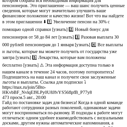
котором собрана вся необходимая информация для
пенсионеров. Это приглашение — ваш шанс получить ценные
сведения, которые могут значительно улучшить ваше
финансовое положение и качество жизни! Вот что вы найдете
в этом приглашении ⬇️ 1️⃣ Увеличение пенсии на 30% с
помощью одной справки [узнать] 2️⃣ Новый бонус для
пенсионеров от 58 до 84 лет [узнать] 3️⃣ Разовая выплата 30
000 рублей пенсионерам до 1 января [узнать] 4️⃣ Все выплаты
и льготы, которые вы можете получить от государства уже
завтра [узнать] 5️⃣ Лекарства, которые вам положены
бесплатно [узнать] ⚠️ Эта информация доступна только в
нашем канале в течение 24 часов, поэтому поторопитесь!
Подпишитесь на наш канал и получите свои заслуженные
льготы и выплаты. Ссылка для подписки ⤵️
https://max.ru/join/5Bto-
HKvbBF_NvlqEI9LPy0U8JfvYS56flpfB_P77y8
473
просм.
5 авг., 20:00
Гайд по постановке задач для бизнеса! Когда в одной команде
работают сотрудники разных поколений, одинаковые задачи
могут восприниматься по-разному. И подходы к работе могут
отличаться: одним удобнее взаимодействовать с визуальными
досками, другим нужны автоматические напоминания, а