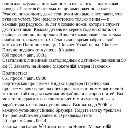
написала: «Думала, нож как нож, а оказалось — настоящая
находка. Режет всё: от томатов до замороженного мяса.
Рукоять не скользит, даже если руки мокрые, а вес такой, что
рука не устаёт. Уже неделю готовлю только с ним — и
каждый раз радуюсь. 36 лет я создаю ножи, которые служат
десятилетиями. Каждая деталь выверена годами опыта: от
выбора стали до полировки. Никаких компромиссов: только
надёжность и качество. Сейчас самое время забрать свой
комплект: Напиши кузнецу 📱kuznec Узнай цены 📱kuznec
Получи подарок от кузнеца 📱kuznec
630
просм.
4 авг., 10:01
Светильник линейный светодиодный с датчиком движения 50
см 🛒 Заказать на Яндекс Маркете 🛍️Галерея Находок •
Подписаться
851
просм.
4 авг., 09:00
Партнерская программа Яндекс Браузера Партнёрская
программа для сервисных центров, магазинов компьютерной
техники, сайтов для скачивания файлов и авторов статей. Вы
можете предлагать его своим клиентам и аудитории — и
зарабатывать на новых установках. Выплаты до 500₽ за
каждую установку Яндекс Браузера. Подать заявку #реклама
16+ partner.browser.yandex.ru О рекламодателе
561
просм.
4 авг., 06:14
Закатка для банок 🛒Посмотреть на Яндекс Маркете 🛍️