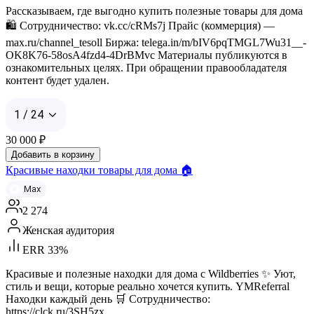
Рассказываем, где выгодно купить полезные товары для дома
🛍 Сотрудничество: vk.cc/cRMs7j Прайс (коммерция) —
max.ru/channel_tesoll Биржа: telega.in/m/bIV6pqTMGL7Wu31__-
OK8K76-58osA4fzd4-4DrBMvc Материалы публикуются в
ознакомительных целях. При обращении правообладателя
контент будет удален.
1 / 24
30 000
₽
Добавить в корзину
Красивые находки товары для дома 🏠
Max
2 274
Женская аудитория
ERR 33%
Красивые и полезные находки для дома с Wildberries ✨ Уют,
стиль и вещи, которые реально хочется купить. YMReferral
Находки каждый день 🛒 Сотрудничество:
https://clck.ru/3SH5zx