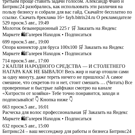
третьим проще ставить задачи голосом. Александр Файб и
Битрикс24 разобрались, как использовать эти различия на
пользу бизнесу и собрали для вас гайд. Скачайте бесплатно по
ссылке. Скачать #реклама 16+ fayb.bitrix24.ru О рекламодателе
529
просм.
5 авг., 19:49
Молоток безынерционный 225 г 🛒 Заказать на Яндекс
Маркете 🛍️Галерея Находок • Подписаться
699
просм.
5 авг., 19:00
Опора коннектор для бруса 100х100 🛒 Заказать на Яндекс
Маркете 🛍️Галерея Находок • Подписаться
714
просм.
5 авг., 17:00
2 КАПЛИ НАРОДНОГО СРЕДСТВА — И СТОЛЕТНЕГО
НАГАРА КАК НЕ БЫВАЛО! Весь жир и нагар отошли сами
за одну минуту, даже тереть ничего не пришлось! А самое
смешное, что секретов-то и нет, стоит смешать … (Читать) Все
проверенные и быстрые лайфхаки смотрю на канале
«Хитрости от хозяйки» Тебе точно понравится, заходи и
подписывайся! 👇 Кнопка ниже 👇
663
просм.
5 авг., 16:01
Расческа для волос профессиональная 🛒 Заказать на Яндекс
Маркете 🛍️Галерея Находок • Подписаться
632
просм.
5 авг., 15:00
Битрикс24 – ваш мессенджер для работы и бизнеса Битрикс24