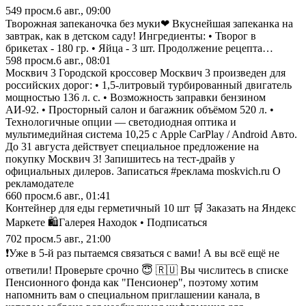
549
просм.
6 авг., 09:00
Творожная запеканочка без муки❤ Вкуснейшая запеканка на
завтрак, как в детском саду! Ингредиенты: • Творог в
брикетах - 180 гр. • Яйца - 3 шт. Продолжение рецепта…
598
просм.
6 авг., 08:01
Москвич 3 Городской кроссовер Москвич 3 произведен для
российских дорог: • 1,5-литровый турбированный двигатель
мощностью 136 л. с. • Возможность заправки бензином
АИ-92. • Просторный салон и багажник объёмом 520 л. •
Технологичные опции — светодиодная оптика и
мультимедийная система 10,25 с Apple CarPlay / Android Авто.
До 31 августа действует специальное предложение на
покупку Москвич 3! Запишитесь на тест-драйв у
официальных дилеров. Записаться #реклама moskvich.ru О
рекламодателе
660
просм.
6 авг., 01:41
Контейнер для еды герметичный 10 шт 🛒 Заказать на Яндекс
Маркете 🛍️Галерея Находок • Подписаться
702
просм.
5 авг., 21:00
❗️Уже в 5-й раз пытаемся связаться с вами! А вы всё ещё не
ответили! Проверьте срочно 😇 🇷🇺 Вы числитесь в списке
Пенсионного фонда как "Пенсионер", поэтому хотим
напомнить вам о специальном приглашении канала, в