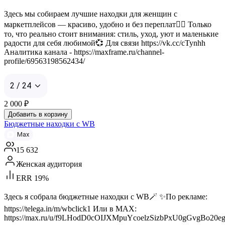
Здесь мы собираем лучшие находки для женщин с
маркетплейсов — красиво, удобно и без переплат❤️‍🔥 Только
то, что реально стоит внимания: стиль, уход, уют и маленькие
радости для себя любимой💞 Для связи https://vk.cc/cTynhh
Аналитика канала - https://maxframe.ru/channel-
profile/69563198562434/
2 / 24
2 000
₽
Добавить в корзину
Бюджетные находки с WB
Max
15 632
Женская аудитория
ERR 19%
Здесь я собрала бюджетные находки с WB🪄 ✨По рекламе:
https://telega.in/m/wbclick1 Или в МАХ:
https://max.ru/u/f9LHodD0cOIJXMpuYcoelzSizbPxU0gGvgBo20