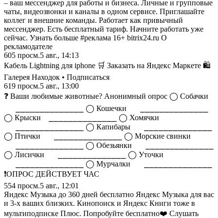
– ваш мессенджер для работы и бизнеса. Личные и групповые
чаты, видеозвонки и каналы в одном сервисе. Приглашайте
коллег и внешние команды. Работает как привычный
мессенджер. Есть бесплатный тариф. Начните работать уже
сейчас. Узнать больше #реклама 16+ bitrix24.ru О
рекламодателе
605
просм.
5 авг., 14:13
Кабель Lightning для iphone 🛒 Заказать на Яндекс Маркете 🛍️
Галерея Находок • Подписаться
619
просм.
5 авг., 13:00
❓ Ваши любимые животные? Анонимный опрос ◯ Собачки
⠀⠀⎯⎯⎯⎯⎯⎯⎯⎯⎯⎯⎯⎯⎯⎯ ◯ Кошечки ⠀⠀⎯⎯⎯⎯⎯⎯⎯⎯⎯⎯⎯⎯⎯⎯
◯ Крыски ⠀⎯⎯⎯⎯⎯⎯⎯⎯⎯⎯⎯⎯⎯⎯ ◯ Хомячки
⠀⠀⎯⎯⎯⎯⎯⎯⎯⎯⎯⎯⎯⎯⎯⎯ ◯ Капибары ⠀⠀⎯⎯⎯⎯⎯⎯⎯⎯⎯⎯⎯⎯⎯⎯
◯ Птички ⠀⠀⎯⎯⎯⎯⎯⎯⎯⎯⎯⎯⎯⎯⎯⎯ ◯ Морские свинки
⠀⠀⎯⎯⎯⎯⎯⎯⎯⎯⎯⎯⎯⎯⎯⎯ ◯ Обезьянки ⠀⠀⎯⎯⎯⎯⎯⎯⎯⎯⎯⎯⎯⎯⎯⎯
◯ Лисички ⠀⠀⎯⎯⎯⎯⎯⎯⎯⎯⎯⎯⎯⎯⎯⎯ ◯ Уточки
⠀⠀⎯⎯⎯⎯⎯⎯⎯⎯⎯⎯⎯⎯⎯⎯ ◯ Мурчалки ⠀⠀⎯⎯⎯⎯⎯⎯⎯⎯⎯⎯⎯⎯⎯⎯
❗️ОПРОС ДЕЙСТВУЕТ ЧАС
554
просм.
5 авг., 12:01
Яндекс Музыка до 360 дней бесплатно Яндекс Музыка для вас
и 3-х ваших близких. Кинопоиск и Яндекс Книги тоже в
мультиподписке Плюс. Попробуйте бесплатно❤️ Слушать