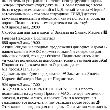
окончательно утвердили снижение нештрафуемого порога.
Теперь штрафовать будут даже за... (Новые правила) Чтобы
быть в курсе всех изменений в ПДД, читайте канал «Первый
автомобильный» - там сами сотрудники ГИБДД делятся
важными новостями и объясняют, как не попасть впросак на
дороге. Подпишитесь, всем водителям на заметку!
670
просм.
3 авг., 20:00
Скребок для плитки и швов 🛒 Заказать на Яндекс Маркете 🛍️
Галерея Находок • Подписаться
886
просм.
3 авг., 19:00
Акции, скидки и выгодные предложения для офиса и дома! В
нашем канале в МАКС множество акций и скидок как для
обычных людей, так и для бизнеса. Подписывайтесь и не
упускайте возможность приобрести товар с выгодой для себя!
Подписаться #реклама max.ru О рекламодателе
611
просм.
3 авг., 18:07
Держатель для обуви под кроватью 🛒 Заказать на Яндекс
Маркете 🛍️Галерея Находок • Подписаться
924
просм.
3 авг., 17:00
🔥 ДУХОВКА ТЕПЕРЬ НЕ ОСТЫВАЕТ!! А я просто
подписалась на Духовку Просто в MAX. Теперь там делаю и
закуски, и супы, и мясо, и горячее Семья в восторге, а я
закидываю все продукты и иду отдыхать после работы 🎁
Этот канал — подарок для женщины. Он изменил мою жизнь,