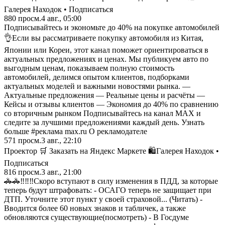
Галерея Находок • Подписаться
880
просм.
4 авг., 05:00
Подписывайтесь и экономьте до 40% на покупке автомобилей
👌Если вы рассматриваете покупку автомобиля из Китая,
Японии или Кореи, этот канал поможет ориентироваться в
актуальных предложениях и ценах. Мы публикуем авто по
выгодным ценам, показываем полную стоимость
автомобилей, делимся опытом клиентов, подборками
актуальных моделей и важными новостями рынка. —
Актуальные предложения — Реальные цены и расчёты —
Кейсы и отзывы клиентов — Экономия до 40% по сравнению
со вторичным рынком Подписывайтесь на канал MAX и
следите за лучшими предложениями каждый день. Узнать
больше #реклама max.ru О рекламодателе
571
просм.
3 авг., 22:10
Проектор 🛒 Заказать на Яндекс Маркете 🛍️Галерея Находок •
Подписаться
816
просм.
3 авг., 21:00
🚓🚓‼️‼️‼️Скоро вступают в силу изменения в ПДД, за которые
теперь будут штрафовать: - ОСАГО теперь не защищает при
ДТП. Уточните этот пункт у своей страховой... (Читать) -
Вводится более 60 новых знаков и табличек, а также
обновляются существующие(посмотреть) - В Госдуме