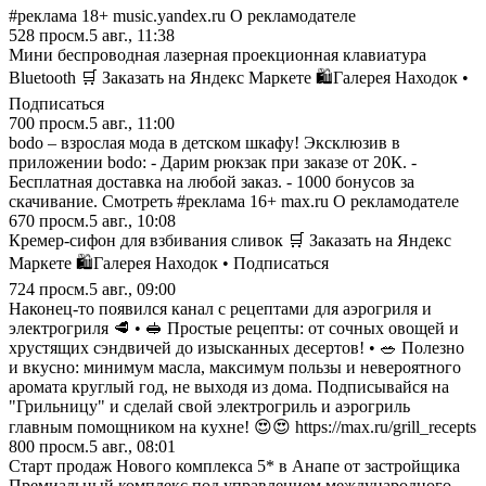
#реклама 18+ music.yandex.ru О рекламодателе
528
просм.
5 авг., 11:38
Мини беспроводная лазерная проекционная клавиатура
Bluetooth 🛒 Заказать на Яндекс Маркете 🛍️Галерея Находок •
Подписаться
700
просм.
5 авг., 11:00
bodo – взрослая мода в детском шкафу! Эксклюзив в
приложении bodo: - Дарим рюкзак при заказе от 20К. -
Бесплатная доставка на любой заказ. - 1000 бонусов за
скачивание. Смотреть #реклама 16+ max.ru О рекламодателе
670
просм.
5 авг., 10:08
Кремер-сифон для взбивания сливок 🛒 Заказать на Яндекс
Маркете 🛍️Галерея Находок • Подписаться
724
просм.
5 авг., 09:00
Наконец-то появился канал с рецептами для аэрогриля и
электрогриля 🥩 • 🥪 Простые рецепты: от сочных овощей и
хрустящих сэндвичей до изысканных десертов! • 🥗 Полезно
и вкусно: минимум масла, максимум пользы и невероятного
аромата круглый год, не выходя из дома. Подписывайся на
"Грильницу" и сделай свой электрогриль и аэрогриль
главным помощником на кухне! 😍😍 https://max.ru/grill_recepts
800
просм.
5 авг., 08:01
Старт продаж Нового комплекса 5* в Анапе от застройщика
Премиальный комплекс под управлением международного