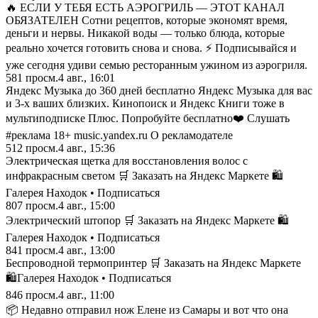
🔥 ЕСЛИ У ТЕБЯ ЕСТЬ АЭРОГРИЛЬ — ЭТОТ КАНАЛ
ОБЯЗАТЕЛЕН Сотни рецептов, которые экономят время,
деньги и нервы. Никакой воды — только блюда, которые
реально хочется готовить снова и снова. ⚡ Подписывайся и
уже сегодня удиви семью ресторанным ужином из аэрогриля.
581
просм.
4 авг., 16:01
Яндекс Музыка до 360 дней бесплатно Яндекс Музыка для вас
и 3-х ваших близких. Кинопоиск и Яндекс Книги тоже в
мультиподписке Плюс. Попробуйте бесплатно❤️ Слушать
#реклама 18+ music.yandex.ru О рекламодателе
512
просм.
4 авг., 15:36
Электрическая щетка для восстановления волос с
инфракрасным светом 🛒 Заказать на Яндекс Маркете 🛍️
Галерея Находок • Подписаться
807
просм.
4 авг., 15:00
Электрический штопор 🛒 Заказать на Яндекс Маркете 🛍️
Галерея Находок • Подписаться
841
просм.
4 авг., 13:00
Беспроводной термопринтер 🛒 Заказать на Яндекс Маркете
🛍️Галерея Находок • Подписаться
846
просм.
4 авг., 11:00
📦 Недавно отправил нож Елене из Самары и вот что она