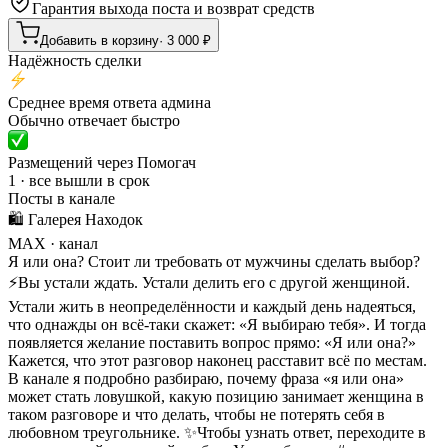
Гарантия выхода поста и возврат средств
Добавить в корзину
·
3 000
₽
Надёжность сделки
Среднее время ответа админа
Обычно отвечает быстро
Размещений через Помогач
1 · все вышли в срок
Посты в канале
🛍️ Галерея Находок
MAX
· канал
Я или она? Стоит ли требовать от мужчины сделать выбор?
⚡Вы устали ждать. Устали делить его с другой женщиной.
Устали жить в неопределённости и каждый день надеяться,
что однажды он всё-таки скажет: «Я выбираю тебя». И тогда
появляется желание поставить вопрос прямо: «Я или она?»
Кажется, что этот разговор наконец расставит всё по местам.
В канале я подробно разбираю, почему фраза «я или она»
может стать ловушкой, какую позицию занимает женщина в
таком разговоре и что делать, чтобы не потерять себя в
любовном треугольнике. ✨Чтобы узнать ответ, переходите в