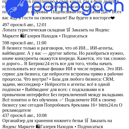
привет. Я всех приглашаю в свой канал, где я буду делится
главными советами и секретами, касаемо вашего
психического здоровья" Подписывайтесь: «Сатья Дас» Всех
вас жду в гости на своем канале! Вы будете в восторге❤️
497
просм.
6 авг., 12:01
Лопата туристическая складная 🛒 Заказать на Яндекс
Маркете 🛍️Галерея Находок • Подписаться
598
просм.
6 авг., 11:00
В бизнесе только и разговоров, что об ИИ... ИИ-агенты,
вайбкодинг. А у вас — другие заботы. Но разобраться нужно,
иначе конкуренты окажутся впереди. Кажется, это так сложно
и дорого... В Битрикс24 есть все для того, чтобы начать
использовать все новые фишки ИИ в числе первых. Это ИИ-
сервис для бизнеса, где нейросети встроены прямо в рабочие
процессы. Что внутри? • База для любого бизнеса: CRM,
задачи, мессенджер • Нейросети и агенты: всё в одной
подписке • Вайбкодинг для всех: с подсказками и в
привычном интерфейсе Без переключений между вкладками.
Всё понятно и без обучения. ✅ Подключите ИИ к своему
бизнесу уже сегодня Попробовать #реклама 16+ bitrix24.ru О
рекламодателе
437
просм.
6 авг., 10:08
Органайзер для хранения нижнего белья 🛒 Заказать на
Яндекс Маркете 🛍️Галерея Находок • Подписаться