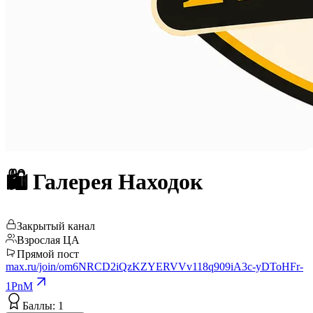
🛍️ Галерея Находок
Закрытый канал
Взрослая ЦА
Прямой пост
max.ru/join/om6NRCD2iQzKZYERVVv118q909iA3c-yDToHFr-
1PnM
Баллы: 1