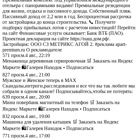
отельера с панорамными видами! Премиальные резиденции
для жизни, отдыха и пассивного дохода. Собственный пляж.
Пассивный доход от 2,2 млн в год. Беспроцентная рассрочка
от застройщика до конца строительства. 📞 Получите
подборку прибыльных лотов с расчетом инвестиций! Перейти
на сайт Финансовые услуги оказывает: Банк ВТБ (ПАО).
Проектная декларация на сайте https://наш.дом.рф/.
Застройщик: ООО СЗ МЕТРИКС АГОЙ 2. #реклама apart-
premium.ru О рекламодателе
571
просм.
4 авг., 22:19
Менажница деревянная сервировочная 🛒 Заказать на Яндекс
Маркете 🛍️Галерея Находок • Подписаться
827
просм.
4 авг., 21:00
Мужское и Женское теперь в MAX
Скандалы,интриги,расследования и все что вы так любите мы
собрали в одном канале! Подписывайтесь,чтобы не потерять:
639
просм.
4 авг., 20:00
Мини повербанк магнитный на телефон 🛒 Заказать на
Яндекс Маркете 🛍️Галерея Находок • Подписаться
832
просм.
4 авг., 19:00
Машинка для удаления катышек 🛒 Заказать на Яндекс
Маркете 🛍️Галерея Находок • Подписаться
771
просм.
4 авг., 17:00