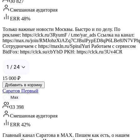
30 827
Смешанная аудитория
ERR 48%
Только важные новости Москвы. Быстро и по делу. По
рекламе: https://clck.ru/3RyumF / t.me/yar_ads Ссылка на канал:
https://max.ru/join/RMJohzXiAZq7CJBulPypED8qP6LBe8JN7VPh
Сотрудничаем с https://maxln.ru/SpiralYuri Работаем с сервисом
BidFox: https://clck.su/cbYbD РКН: https://clck.ru/3Uv4CR
1 / 24
15 000
₽
Добавить в корзину
Саратов Первый
Max
33 398
Смешанная аудитория
ERR 42%
Главный канал Саратова в MAX. Пишем как есть, о нашем