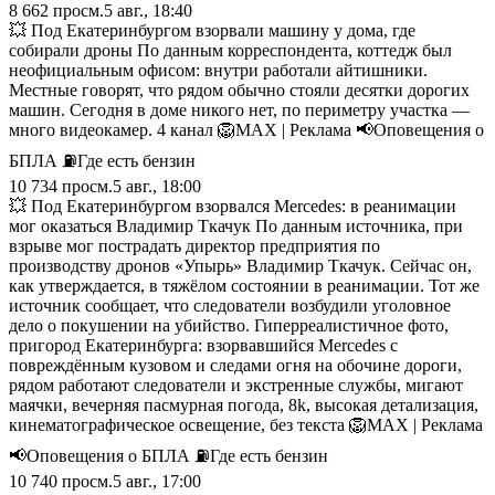
8 662
просм.
5 авг., 18:40
💥 Под Екатеринбургом взорвали машину у дома, где
собирали дроны По данным корреспондента, коттедж был
неофициальным офисом: внутри работали айтишники.
Местные говорят, что рядом обычно стояли десятки дорогих
машин. Сегодня в доме никого нет, по периметру участка —
много видеокамер. 4 канал 🦁MAX | Реклама 📢Оповещения о
БПЛА ⛽️Где есть бензин
10 734
просм.
5 авг., 18:00
💥 Под Екатеринбургом взорвался Mercedes: в реанимации
мог оказаться Владимир Ткачук По данным источника, при
взрыве мог пострадать директор предприятия по
производству дронов «Упырь» Владимир Ткачук. Сейчас он,
как утверждается, в тяжёлом состоянии в реанимации. Тот же
источник сообщает, что следователи возбудили уголовное
дело о покушении на убийство. Гиперреалистичное фото,
пригород Екатеринбурга: взорвавшийся Mercedes с
повреждённым кузовом и следами огня на обочине дороги,
рядом работают следователи и экстренные службы, мигают
маячки, вечерняя пасмурная погода, 8k, высокая детализация,
кинематографическое освещение, без текста 🦁MAX | Реклама
📢Оповещения о БПЛА ⛽️Где есть бензин
10 740
просм.
5 авг., 17:00