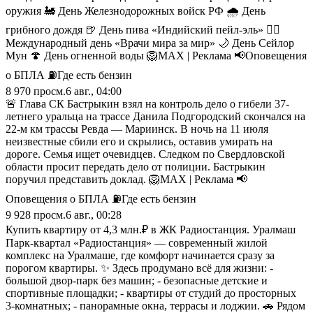
оружия 🚂 День Железнодорожных войск РФ 🌧 День
грибного дождя 🍺 День пива «Индийский пейл-эль» 👩‍⚕️
Международный день «Врачи мира за мир» 🌙 День Сейлор
Мун 🍄 День огненной воды 🦁MAX | Реклама 📢Оповещения
о БПЛА ⛽️Где есть бензин
8 970
просм.
6 авг., 04:00
🚨 Глава СК Бастрыкин взял на контроль дело о гибели 37-
летнего уральца на трассе Данила Подгородский скончался на
22-м км трассы Ревда — Мариинск. В ночь на 11 июля
неизвестные сбили его и скрылись, оставив умирать на
дороге. Семья ищет очевидцев. Следком по Свердловской
области просит передать дело от полиции. Бастрыкин
поручил представить доклад. 🦁MAX | Реклама 📢
Оповещения о БПЛА ⛽️Где есть бензин
9 928
просм.
6 авг., 00:28
Купить квартиру от 4,3 млн.₽ в ЖК Радиостанция. Уралмаш
Парк-квартал «Радиостанция» — современный жилой
комплекс на Уралмаше, где комфорт начинается сразу за
порогом квартиры. ✨ Здесь продумано всё для жизни: -
большой двор-парк без машин; - безопасные детские и
спортивные площадки; - квартиры от студий до просторных
3-комнатных; - панорамные окна, террасы и лоджии. 🚗 Рядом