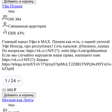
Добавить в корзину
Уфа Первая
Max
100 384
Смешанная аудитория
ERR 43%
Главный канал Уфы в MAX. Пишем как есть, о нашей уютной
Уфе Иногда, про республику! Сеть каналов: @business_rusmax
По вопросам: https://vk.cc/cWF27y либо http://t.me/goldmanbrat
Если мы случайно нарушили ваши права, напишите нам:
https://vk.cc/cWF27y Биржа:
https://telega.in/m/hYnVJ7SjrzujVbpMxLT2Z8RiTNPQfwH9Ym5v
kZSp0I
1 / 24
11 000
₽
Добавить в корзину
Московская Лента
Max