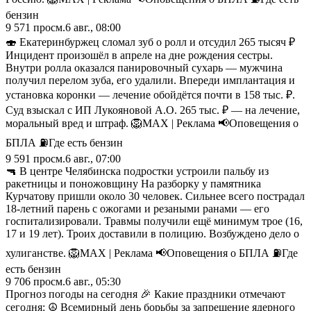
бензин
9 571
просм.
6 авг., 08:00
🍣 Екатеринбуржец сломал зуб о ролл и отсудил 265 тысяч ₽
Инцидент произошёл в апреле на дне рождения сестры.
Внутри ролла оказался панировочный сухарь — мужчина
получил перелом зуба, его удалили. Впереди имплантация и
установка коронки — лечение обойдётся почти в 158 тыс. ₽.
Суд взыскал с ИП Лукояновой А.О. 265 тыс. ₽ — на лечение,
моральный вред и штраф. 🦁MAX | Реклама 📢Оповещения о
БПЛА ⛽️Где есть бензин
9 591
просм.
6 авг., 07:00
🔫 В центре Челябинска подростки устроили пальбу из
ракетницы и поножовщину На разборку у памятника
Курчатову пришли около 30 человек. Сильнее всего пострадал
18-летний парень с ожогами и резаными ранами — его
госпитализировали. Травмы получили ещё минимум трое (16,
17 и 19 лет). Троих доставили в полицию. Возбуждено дело о
хулиганстве. 🦁MAX | Реклама 📢Оповещения о БПЛА ⛽️Где
есть бензин
9 706
просм.
6 авг., 05:30
Прогноз погоды на сегодня 🎉 Какие праздники отмечают
сегодня: ☮️ Всемирный день борьбы за запрещение ядерного