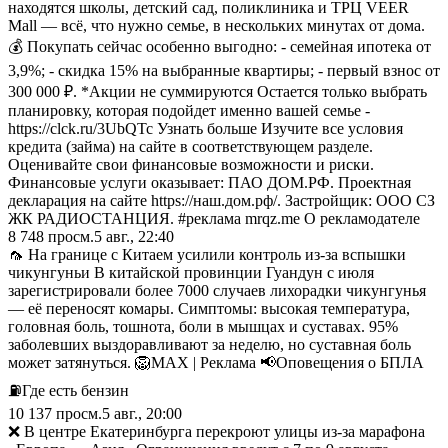
находятся школы, детский сад, поликлиника и ТРЦ VEER
Mall — всё, что нужно семье, в нескольких минутах от дома.
💰 Покупать сейчас особенно выгодно: - семейная ипотека от
3,9%; - скидка 15% на выбранные квартиры; - первый взнос от
300 000 ₽. *Акции не суммируются Остается только выбрать
планировку, которая подойдет именно вашей семье -
https://clck.ru/3UbQTc Узнать больше Изучите все условия
кредита (займа) на сайте в соответствующем разделе.
Оценивайте свои финансовые возможности и риски.
Финансовые услуги оказывает: ПАО ДОМ.РФ. Проектная
декларация на сайте https://наш.дом.рф/. Застройщик: ООО СЗ
ЖК РАДИОСТАНЦИЯ. #реклама mrqz.me О рекламодателе
8 748
просм.
5 авг., 22:40
🦟 На границе с Китаем усилили контроль из‑за вспышки
чикунгуньи В китайской провинции Гуандун с июля
зарегистрировали более 7000 случаев лихорадки чикунгунья
— её переносят комары. Симптомы: высокая температура,
головная боль, тошнота, боли в мышцах и суставах. 95%
заболевших выздоравливают за неделю, но суставная боль
может затянуться. 🦁MAX | Реклама 📢Оповещения о БПЛА
⛽️Где есть бензин
10 137
просм.
5 авг., 20:00
❌ В центре Екатеринбурга перекроют улицы из‑за марафона