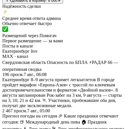
Добавить в корзину
·
8 000
₽
Надёжность сделки
Среднее время ответа админа
Обычно отвечает быстро
Размещений через Помогач
Первое размещение — за вами
Посты в канале
Екатеринбург live
MAX
· канал
Свердловская область Опасность по БПЛА ⚡️РАДАР 66 —
оперативная сводка
196
просм.
7 авг., 06:08
Екатеринбург 8–9 августа примет легкоатлетов В городе
пройдет марафон «Европа-Азия» с трассой по ключевым
достопримечательностям и форматом «Двойной вызов». 8
августа запланирован Рок-забег на 3 км, 9 августа — старты
на 3, 10, 21 и 42 км. 🏃 Участники, пробежавшие оба дня,
получат две эксклюзивные медали.
2 467
просм.
7 авг., 05:00
Прогноз погоды на сегодня 🎉 Какие праздники отмечают
сегодня: 🍺 Международный день пива 🏠 Праздник
холостяка 🗼 День маяка 🎤 День профессионального оратора