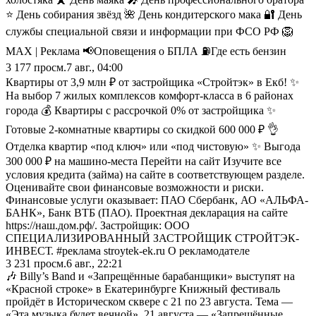
⭐️ День собирания звёзд 🌺 День кондитерского мака 🔐 День
службы специальной связи и информации при ФСО РФ 🦁
MAX | Реклама 📢Оповещения о БПЛА ⛽️Где есть бензин
3 177
просм.
7 авг., 04:00
Квартиры от 3,9 млн ₽ от застройщика «Стройтэк» в Екб! ✨
На выбор 7 жилых комплексов комфорт-класса в 6 районах
города 💰 Квартиры с рассрочкой 0% от застройщика ✨
Готовые 2-комнатные квартиры со скидкой 600 000 ₽ 👌
Отделка квартир «под ключ» или «под чистовую» ✨ Выгода
300 000 ₽ на машино-места Перейти на сайт Изучите все
условия кредита (займа) на сайте в соответствующем разделе.
Оценивайте свои финансовые возможности и риски.
Финансовые услуги оказывает: ПАО Сбербанк, АО «АЛЬФА-
БАНК», Банк ВТБ (ПАО). Проектная декларация на сайте
https://наш.дом.рф/. Застройщик: ООО
СПЕЦИАЛИЗИРОВАННЫЙ ЗАСТРОЙЩИК СТРОЙТЭК-
ИНВЕСТ. #реклама stroytek-ek.ru О рекламодателе
3 231
просм.
6 авг., 22:21
🎶 Billy’s Band и «Запрещённые барабанщики» выступят на
«Красной строке» в Екатеринбурге Книжный фестиваль
пройдёт в Историческом сквере с 21 по 23 августа. Тема —
«Эта музыка будет вечной». 21 августа — «Запрещённые