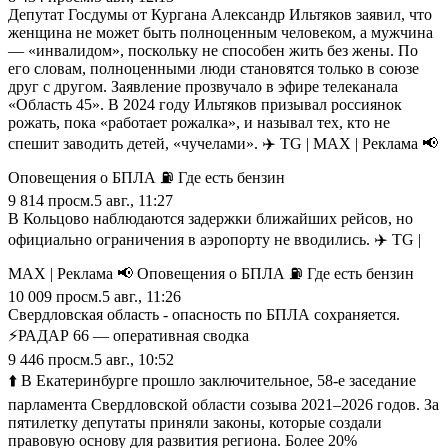
Депутат Госдумы от Кургана Александр Ильтяков заявил, что
женщина не может быть полноценным человеком, а мужчина
— «инвалидом», поскольку не способен жить без жены. По
его словам, полноценными люди становятся только в союзе
друг с другом. Заявление прозвучало в эфире телеканала
«Область 45». В 2024 году Ильтяков призывал россиянок
рожать, пока «работает рожалка», и называл тех, кто не
спешит заводить детей, «чучелами». ✈️ TG | MAX | Реклама 📢
Оповещения о БПЛА ⛽️ Где есть бензин
9 814
просм.
5 авг., 11:27
В Кольцово наблюдаются задержки ближайших рейсов, но
официально ограничения в аэропорту не вводились. ✈️ TG |
MAX | Реклама 📢 Оповещения о БПЛА ⛽️ Где есть бензин
10 009
просм.
5 авг., 11:26
Свердловская область - опасность по БПЛА сохраняется.
⚡️РАДАР 66 — оперативная сводка
9 446
просм.
5 авг., 10:52
⬆️ В Екатеринбурге прошло заключительное, 58-е заседание
парламента Свердловской области созыва 2021–2026 годов. За
пятилетку депутаты приняли законы, которые создали
правовую основу для развития региона. Более 20%