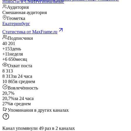
Новости и СМИ
Региональные
Аудитория
Смешанная аудитория
Геометка
Екатеринбург
Статистика от MaxFrame.ru
Подписчики
40 201
+153
день
+11
неделя
+6 650
месяц
Охват поста
8 313
8 313
за 24 часа
10 865
в среднем
Вовлечённость
20,7%
20,7%
за 24 часа
27%
в среднем
Упоминания в других каналах
Канал упомянули
49
раз
в
2
каналах