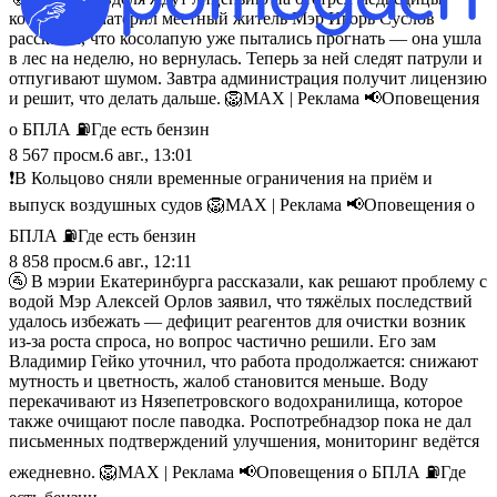
которую обматерил местный житель Мэр Игорь Суслов
рассказал, что косолапую уже пытались прогнать — она ушла
в лес на неделю, но вернулась. Теперь за ней следят патрули и
отпугивают шумом. Завтра администрация получит лицензию
и решит, что делать дальше. 🦁MAX | Реклама 📢Оповещения
о БПЛА ⛽️Где есть бензин
8 567
просм.
6 авг., 13:01
❗️В Кольцово сняли временные ограничения на приём и
выпуск воздушных судов 🦁MAX | Реклама 📢Оповещения о
БПЛА ⛽️Где есть бензин
8 858
просм.
6 авг., 12:11
🚰 В мэрии Екатеринбурга рассказали, как решают проблему с
водой Мэр Алексей Орлов заявил, что тяжёлых последствий
удалось избежать — дефицит реагентов для очистки возник
из‑за роста спроса, но вопрос частично решили. Его зам
Владимир Гейко уточнил, что работа продолжается: снижают
мутность и цветность, жалоб становится меньше. Воду
перекачивают из Нязепетровского водохранилища, которое
также очищают после паводка. Роспотребнадзор пока не дал
письменных подтверждений улучшения, мониторинг ведётся
ежедневно. 🦁MAX | Реклама 📢Оповещения о БПЛА ⛽️Где