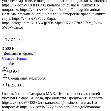
уютном Саратове. Иногда, про область! Предложить новость:
https://vk.cc/cW73OQ Сеть каналов: @business_rusmax По
вопросам: https://vk.cc/cWF27y либо http://t.me/goldmanbrat
Если мы случайно нарушили ваши авторские права, пишите
сюда: https://vk.cc/cWF27y Биржа:
https://telega.in/m/KiHAWjjr7DsjMpcO877jnE7nZE7sY_I69a-
5W6WCmxo
1 / 24
3 500
₽
Добавить в корзину
Самара Первая
Max
43 954
Смешанная аудитория
ERR 38%
Главный канал Самары в MAX. Пишем как есть, о нашей
уютной Самаре. Иногда, про область! Предложить новость:
https://vk.cc/cW7422 Сеть каналов: @business_rusmax По
вопросам: https://vk.cc/cWF27y либо http://t.me/goldmanbrat