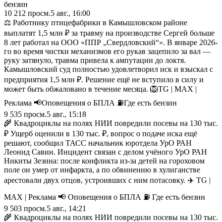
бензин
10 212
просм.
5 авг., 16:00
⚖️ Работнику птицефабрики в Камышловском районе
выплатят 1,5 млн ₽ за травму на производстве Сергей больше
8 лет работал на ООО «ППР „Свердловский“». В январе 2026-
го во время чистки механизмов его рукав зацепило за вал —
руку затянуло, травма привела к ампутации до локтя.
Камышловский суд полностью удовлетворил иск и взыскал с
предприятия 1,5 млн ₽. Решение ещё не вступило в силу и
может быть обжаловано в течение месяца. 🦁TG | MAX |
Реклама 📢Оповещения о БПЛА ⛽️Где есть бензин
9 535
просм.
5 авг., 15:18
‍🌾 Квадроциклы на полях НИИ повредили посевы на 130 тыс.
₽ Ущерб оценили в 130 тыс. ₽, вопрос о подаче иска ещё
решают, сообщил ТАСС начальник юротдела УрО РАН
Леонид Савин. Инцидент связан с делом учёного УрО РАН
Никиты Зезина: после конфликта из‑за детей на гороховом
поле он умер от инфаркта, а по обвинению в хулиганстве
арестовали двух отцов, устроивших с ним потасовку. ✈️ TG |
MAX | Реклама 📢 Оповещения о БПЛА ⛽️ Где есть бензин
9 503
просм.
5 авг., 14:21
🌾 Квадроциклы на полях НИИ повредили посевы на 130 тыс.