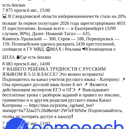
есть бензин
7 875
просм.
6 авг., 15:00
💻 В Свердловской области кибермошенничеств стало на 20%
больше За первое полугодие 2026 года зарегистрировано 4031
IT‑преступление. Больше всего — в Екатеринбурге (3299
случаев, 80%). Далее: Нижний Тагил — 635,
Каменск‑Уральский — 300, Серов — 188, Первоуральск —
159. Полицейским удалось раскрыть 2436 преступлений,
сообщили в ГУ МВД. 🦁MAX | Реклама 📢Оповещения о
БПЛА ⛽️Где есть бензин
8 083
просм.
6 авг., 14:00
У ВАШЕГО РЕБЁНКА ТРУДНОСТИ С РУССКИМ
ЯЗЫКОМ В 5-11 КЛАССЕ? Это можно исправить!
Подпишитесь на канал учителя русского языка – Катерину: 📌
Она преподает русский язык более 8 лет 📌 Является
действующим экспертом ЕГЭ и ОГЭ 📌 Выкладывает
бесплатные уроки с разбором заданий и правил по лексике,
грамматике и и другим разделам русского языка Канал
Катерины — https://max.ru/prizma_egeland_bot?
startapp=6a732aa37c26d&erid=2W5zFJifSdw Подписывайтесь,
чтобы не потерять доступ к каналу❗️
7 198
просм.
6 авг., 13:03
🐻 Власти Ивделя ждут лицензию на отстрел медведицы,