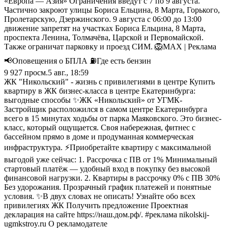
«Европа — Азия» Ограничения введут с 7 по 9 августа.
Частично закроют улицы Бориса Ельцина, 8 Марта, Горького,
Пролетарскую, Дзержинского. 9 августа с 06:00 до 13:00
движение запретят на участках Бориса Ельцина, 8 Марта,
проспекта Ленина, Толмачёва, Царской и Первомайской.
Также ограничат парковку и проезд СИМ. 🦁MAX | Реклама
📢Оповещения о БПЛА ⛽️Где есть бензин
9 927
просм.
5 авг., 18:59
ЖК "Никольский" - жизнь с привилегиями в центре Купить
квартиру в ЖК бизнес-класса в центре Екатеринбурга:
выгодные способы ✨ЖК «Никольский» от УГМК-
Застройщик расположился в самом центре Екатеринбурга
всего в 15 минутах ходьбы от парка Маяковского. Это бизнес-
класс, который ощущается. Своя набережная, фитнес с
бассейном прямо в доме и продуманная коммерческая
инфраструктура. ⚡Приобретайте квартиру с максимальной
выгодой уже сейчас: 1. Рассрочка с ПВ от 1% Минимальный
стартовый платёж — удобный вход в покупку без высокой
финансовой нагрузки. 2. Квартиры в рассрочку 0% с ПВ 30%
Без удорожания. Прозрачный график платежей и понятные
условия. ✨В двух словах не описать! Узнайте обо всех
привилегиях ЖК Получить предложение Проектная
декларация на сайте https://наш.дом.рф/. #реклама nikolskij-
ugmkstroy.ru О рекламодателе