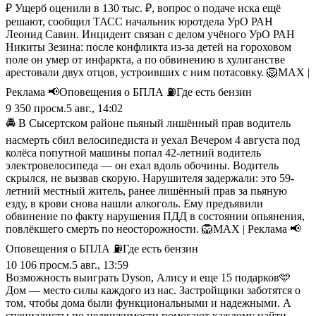
₽ Ущерб оценили в 130 тыс. ₽, вопрос о подаче иска ещё
решают, сообщил ТАСС начальник юротдела УрО РАН
Леонид Савин. Инцидент связан с делом учёного УрО РАН
Никиты Зезина: после конфликта из‑за детей на гороховом
поле он умер от инфаркта, а по обвинению в хулиганстве
арестовали двух отцов, устроивших с ним потасовку. 🦁MAX |
Реклама 📢Оповещения о БПЛА ⛽️Где есть бензин
9 350
просм.
5 авг., 14:02
🚔 В Сысертском районе пьяный лишённый прав водитель
насмерть сбил велосипедиста и уехал Вечером 4 августа под
колёса попутной машины попал 42-летний водитель
электровелосипеда — он ехал вдоль обочины. Водитель
скрылся, не вызвав скорую. Нарушителя задержали: это 59-
летний местный житель, ранее лишённый прав за пьяную
езду, в крови снова нашли алкоголь. Ему предъявили
обвинение по факту нарушения ПДД в состоянии опьянения,
повлёкшего смерть по неосторожности. 🦁MAX | Реклама 📢
Оповещения о БПЛА ⛽️Где есть бензин
10 106
просм.
5 авг., 13:59
Возможность выиграть Dyson, Алису и еще 15 подарков🩵
Дом — место силы каждого из нас. Застройщики заботятся о
том, чтобы дома были функциональными и надежными. А
специалисты по недвижимости помогают каждому найти