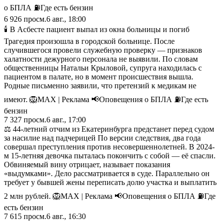
о БПЛА ⛽️Где есть бензин
6 926
просм.
6 авг., 18:00
🕯 В Асбесте пациент выпал из окна больницы и погиб
Трагедия произошла в городской больнице. После
случившегося провели служебную проверку — признаков
халатности дежурного персонала не выявили. По словам
общественницы Натальи Крыловой, супруга находилась с
пациентом в палате, но в момент происшествия вышла.
Родные письменно заявили, что претензий к медикам не
имеют. 🦁MAX | Реклама 📢Оповещения о БПЛА ⛽️Где есть
бензин
7 327
просм.
6 авг., 17:00
⚖️ 44-летний отчим из Екатеринбурга предстанет перед судом
за насилие над падчерицей По версии следствия, два года
совершал преступления против несовершеннолетней. В 2024-
м 15-летняя девочка пыталась покончить с собой — её спасли.
Обвиняемый вину отрицает, называет показания
«выдумками». Дело рассматривается в суде. Параллельно он
требует у бывшей жены переписать долю участка и выплатить
2 млн рублей. 🦁MAX | Реклама 📢Оповещения о БПЛА ⛽️Где
есть бензин
7 615
просм.
6 авг., 16:30