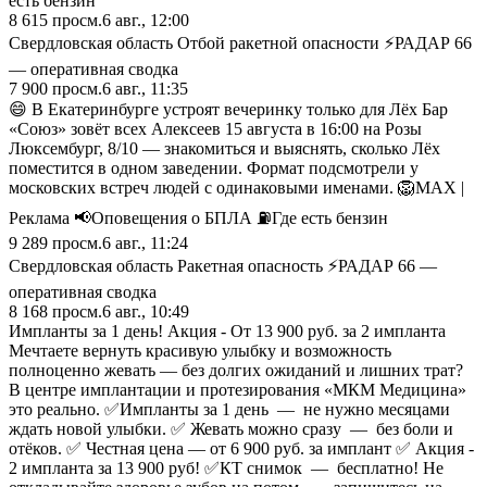
есть бензин
8 615
просм.
6 авг., 12:00
Свердловская область Отбой ракетной опасности ⚡️РАДАР 66
— оперативная сводка
7 900
просм.
6 авг., 11:35
😄 В Екатеринбурге устроят вечеринку только для Лёх Бар
«Союз» зовёт всех Алексеев 15 августа в 16:00 на Розы
Люксембург, 8/10 — знакомиться и выяснять, сколько Лёх
поместится в одном заведении. Формат подсмотрели у
московских встреч людей с одинаковыми именами. 🦁MAX |
Реклама 📢Оповещения о БПЛА ⛽️Где есть бензин
9 289
просм.
6 авг., 11:24
Свердловская область Ракетная опасность ⚡️РАДАР 66 —
оперативная сводка
8 168
просм.
6 авг., 10:49
Импланты за 1 день! Акция - От 13 900 руб. за 2 импланта
Мечтаете вернуть красивую улыбку и возможность
полноценно жевать — без долгих ожиданий и лишних трат?
В центре имплантации и протезирования «МКМ Медицина»
это реально. ✅Импланты за 1 день — не нужно месяцами
ждать новой улыбки. ✅ Жевать можно сразу — без боли и
отёков. ✅ Честная цена — от 6 900 руб. за имплант ✅ Акция -
2 импланта за 13 900 руб! ✅КТ снимок — бесплатно! Не