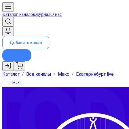
Каталог каналов
Журнал
О нас
Добавить канал
Каталог
/
Все каналы
/
Макс
/
Екатеринбург live
Max