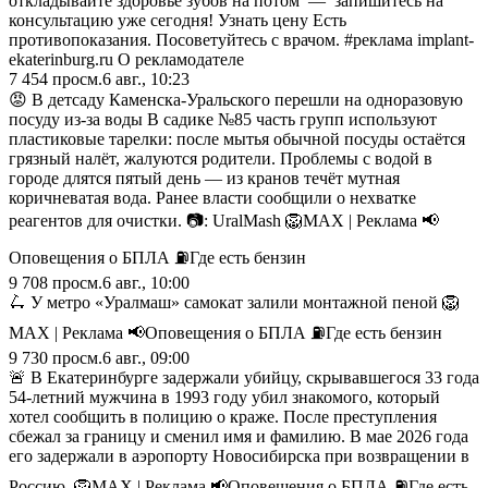
откладывайте здоровье зубов на потом — запишитесь на
консультацию уже сегодня! Узнать цену Есть
противопоказания. Посоветуйтесь с врачом. #реклама implant-
ekaterinburg.ru О рекламодателе
7 454
просм.
6 авг., 10:23
😡 В детсаду Каменска‑Уральского перешли на одноразовую
посуду из‑за воды В садике №85 часть групп используют
пластиковые тарелки: после мытья обычной посуды остаётся
грязный налёт, жалуются родители. Проблемы с водой в
городе длятся пятый день — из кранов течёт мутная
коричневатая вода. Ранее власти сообщили о нехватке
реагентов для очистки. 📷: UralMash 🦁MAX | Реклама 📢
Оповещения о БПЛА ⛽️Где есть бензин
9 708
просм.
6 авг., 10:00
🛴 У метро «Уралмаш» самокат залили монтажной пеной 🦁
MAX | Реклама 📢Оповещения о БПЛА ⛽️Где есть бензин
9 730
просм.
6 авг., 09:00
🚨 В Екатеринбурге задержали убийцу, скрывавшегося 33 года
54-летний мужчина в 1993 году убил знакомого, который
хотел сообщить в полицию о краже. После преступления
сбежал за границу и сменил имя и фамилию. В мае 2026 года
его задержали в аэропорту Новосибирска при возвращении в
Россию. 🦁MAX | Реклама 📢Оповещения о БПЛА ⛽️Где есть