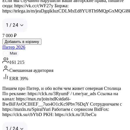
Если мы случайно нарушили ваши авторские права, пишите
сюда: https://vk.cc/cWF27y Биржа:
https://telega.in/m/jeaDgqikIuzCDLMxEd8YU8Th9MQpGxMQGl
1 / 24
7 000
₽
Добавить в корзину
Питер 2026
Max
161 215
Смешанная аудитория
ERR 39%
Пишем про Питер, и обо всём чем живет северная Столица
По рекламе: https://clck.ru/3RyumF / t.me/yar_ads Ссылка на
канал: https://max.ru/join/ndKstda6i-
BwBiFAvOCIHEF__7uo4O1cKc9Pbv76DqY Сотрудничаем с
https://maxln.ru/SpiralYuri Работаем с сервисом BidFox:
https://clck.su/cbYbD РКН: https://clck.ru/3UbeCu
1 / 24