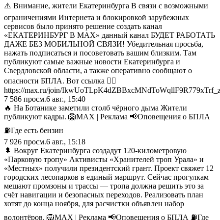
⚠️ Внимание, жители Екатеринбурга В связи с возможными
ограничениями Интернета и блокировкой зарубежных
сервисов было принято решение создать канал
«ЕКАТЕРИНБУРГ В MAX» данный канал БУДЕТ РАБОТАТЬ
ДАЖЕ БЕЗ МОБИЛЬНОЙ СВЯЗИ! Убедительная просьба,
нажать подписаться и посоветовать вашим близким. Там
публикуют самые важные новости Екатеринбурга и
Свердловской области, а также оперативно сообщают о
опасности БПЛА. Вот ссылка 👉🏻
https://max.ru/join/IkwUoTLpK4dZBBxcMNdToWqllF9R779xTrf_z
7 586
просм.
6 авг., 15:40
🔥 На Ботанике заметили столб чёрного дыма Жители
публикуют кадры. 🦁MAX | Реклама 📢Оповещения о БПЛА
⛽️Где есть бензин
7 926
просм.
6 авг., 15:18
🌲 Вокруг Екатеринбурга создадут 120‑километровую
«Парковую тропу» Активисты «Хранителей троп Урала» и
«Местных» получили президентский грант. Проект свяжет 12
городских лесопарков в единый маршрут. Сейчас прогулкам
мешают промзоны и трассы — тропа должна решить это за
счёт навигации и безопасных переходов. Реализовать план
хотят до конца ноября, для расчистки объявлен набор
волонтёров. 🦁MAX | Реклама 📢Оповещения о БПЛА ⛽️Где