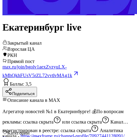
Екатеринбург live
Закрытый канал
Взрослая ЦА
РКН
Прямой пост
max.ru/join/bgolv1aexZvzyuLX-
kMhQkhFUsV5rZL72vvtlvMAg1k
Баллы: 3,5
Поделиться
Описание канала в MAX
Агрегатор новостей №1 в Екатеринбурге! 💰По вопросам
рекламы:
ссылка скрыта
или
ссылка скрыта
Канал
зарегистрирован в реестре:
ссылка скрыта
Аналитика
Категории
канала -
https://maxframe.ru/channel-profile/70927441128091/