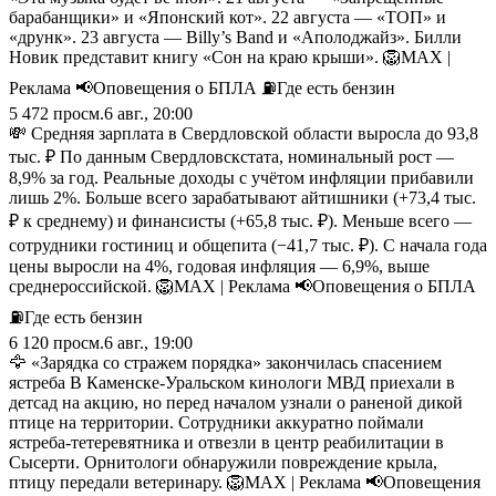
барабанщики» и «Японский кот». 22 августа — «ТОП» и
«друнк». 23 августа — Billy’s Band и «Аполоджайз». Билли
Новик представит книгу «Сон на краю крыши». 🦁MAX |
Реклама 📢Оповещения о БПЛА ⛽️Где есть бензин
5 472
просм.
6 авг., 20:00
💸 Средняя зарплата в Свердловской области выросла до 93,8
тыс. ₽ По данным Свердловскстата, номинальный рост —
8,9% за год. Реальные доходы с учётом инфляции прибавили
лишь 2%. Больше всего зарабатывают айтишники (+73,4 тыс.
₽ к среднему) и финансисты (+65,8 тыс. ₽). Меньше всего —
сотрудники гостиниц и общепита (−41,7 тыс. ₽). С начала года
цены выросли на 4%, годовая инфляция — 6,9%, выше
среднероссийской. 🦁MAX | Реклама 📢Оповещения о БПЛА
⛽️Где есть бензин
6 120
просм.
6 авг., 19:00
🦅 «Зарядка со стражем порядка» закончилась спасением
ястреба В Каменске‑Уральском кинологи МВД приехали в
детсад на акцию, но перед началом узнали о раненой дикой
птице на территории. Сотрудники аккуратно поймали
ястреба‑тетеревятника и отвезли в центр реабилитации в
Сысерти. Орнитологи обнаружили повреждение крыла,
птицу передали ветеринару. 🦁MAX | Реклама 📢Оповещения