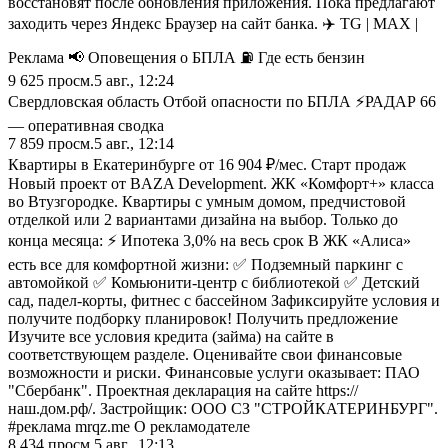
восстановят после обновления приложения. Пока предлагают
заходить через Яндекс Браузер на сайт банка. ✈️ TG | MAX |
Реклама 📢 Оповещения о БПЛА ⛽️ Где есть бензин
9 625
просм.
5 авг., 12:24
Свердловская область Отбой опасности по БПЛА ⚡️РАДАР 66
— оперативная сводка
7 859
просм.
5 авг., 12:14
Квартиры в Екатеринбурге от 16 904 ₽/мес. Старт продаж
Новый проект от BAZA Development. ЖК «Комфорт+» класса
во Втузгородке. Квартиры с умным домом, предчистовой
отделкой или 2 вариантами дизайна на выбор. Только до
конца месяца: ⚡ Ипотека 3,0% на весь срок В ЖК «Алиса»
есть все для комфортной жизни: ✅ Подземный паркинг с
автомойкой ✅ Комьюнити-центр с библиотекой ✅ Детский
сад, падел-корты, фитнес с бассейном Зафиксируйте условия и
получите подборку планировок! Получить предложение
Изучите все условия кредита (займа) на сайте в
соответствующем разделе. Оценивайте свои финансовые
возможности и риски. Финансовые услуги оказывает: ПАО
"Сбербанк". Проектная декларация на сайте https://
наш.дом.рф/. Застройщик: ООО СЗ "СТРОЙКАТЕРИНБУРГ".
#реклама mrqz.me О рекламодателе
8 434
просм.
5 авг., 12:13