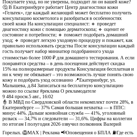
Покупаете уход, но не уверены, подходит ли он вашей коже?
🤔 В Екатеринбурге работает Центр диагностики кожи
«Гельтек», где каждый желающий может бесплатно получить
консультацию косметолога и разобраться в особенностях
своей кожи На консультации специалист: 🔹 проведет
диагностику кожи с помощью дерматоскопа; 🔹 оценит ее
состояние и потребности; 🔹 поможет подобрать домашний
уход; 🔹 проведет легкую уходовую процедуру и покажет, как
правильно использовать средства После консультации каждый
гость получает набор миниатюр подобранного ухода
стоимостью более 1000 ₽ для домашнего тестирования. А если
понравятся средства – в день посещения действует скидка
15% на полноразмерные продукты Консультация бесплатная и
ни к чему не обязывает – это возможность лучше понять свою
кожу и подобрать уход осознанно 📍Екатеринбург, ул.
Малышева, д.84 Записаться на бесплатную консультацию
можно по ссылке #реклама О рекламодателе
9 484
просм.
5 авг., 16:02
👮 В МВД по Свердловской области некомплект почти 28%, в
Екатеринбурге — 37% Самая большая нехватка — в ППС:
минус 44%. Дальше конвойная служба — 41%, уголовный
розыск — 34,7% и следователи — 31,6%. Цифры на коллегии
по итогам I полугодия 2026 озвучил полковник Валерий
Горелых. 🦁MAX | Реклама 📢Оповещения о БПЛА ⛽️Где есть