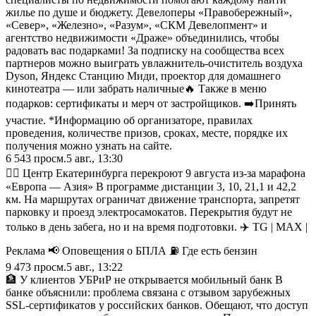
жилье по душе и бюджету. Девелоперы «Правобережный»,
«Север», «Железно», «Разум», «СКМ Девелопмент» и
агентство недвижимости «Драже» объединились, чтобы
радовать вас подарками! За подписку на сообщества всех
партнеров можно выиграть увлажнитель-очиститель воздуха
Dyson, Яндекс Станцию Миди, проектор для домашнего
кинотеатра — или забрать наличные🔥 Также в меню
подарков: сертификаты и мерч от застройщиков. ➡️Принять
участие. *Информацию об организаторе, правилах
проведения, количестве призов, сроках, месте, порядке их
получения можно узнать на сайте.
6 543
просм.
5 авг., 13:30
🏃‍♂️ Центр Екатеринбурга перекроют 9 августа из‑за марафона
«Европа — Азия» В программе дистанции 3, 10, 21,1 и 42,2
км. На маршрутах ограничат движение транспорта, запретят
парковку и проезд электросамокатов. Перекрытия будут не
только в день забега, но и на время подготовки. ✈️ TG | MAX |
Реклама 📢 Оповещения о БПЛА ⛽️ Где есть бензин
9 473
просм.
5 авг., 13:22
🏦 У клиентов УБРиР не открывается мобильный банк В
банке объяснили: проблема связана с отзывом зарубежных
SSL‑сертификатов у российских банков. Обещают, что доступ