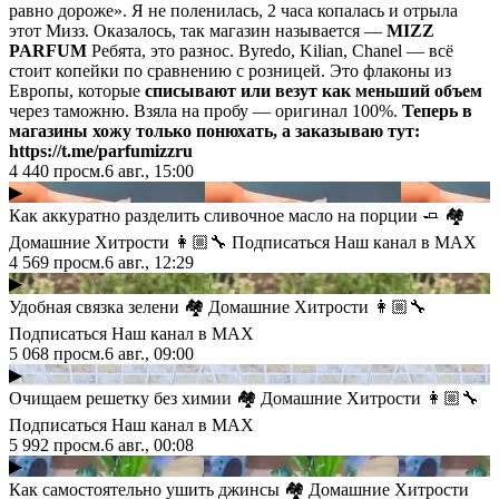
равно дороже». Я не поленилась, 2 часа копалась и отрыла
этот Мизз. Оказалось, так магазин называется —
MIZZ
PARFUM
Ребята, это разнос. Byredo, Kilian, Chanel — всё
стоит копейки по сравнению с розницей. Это флаконы из
Европы, которые
списывают или везут как меньший объем
через таможню. Взяла на пробу — оригинал 100%.
Теперь в
магазины хожу только понюхать, а заказываю тут:
https://t.me/parfumizzru
4 440
просм.
6 авг., 15:00
▶
Как аккуратно разделить сливочное масло на порции 🧈 🏘
Домашние Хитрости 👩🏼‍🔧 Подписаться Наш канал в MAX
4 569
просм.
6 авг., 12:29
▶
Удобная связка зелени 🏘 Домашние Хитрости 👩🏼‍🔧
Подписаться Наш канал в MAX
5 068
просм.
6 авг., 09:00
▶
Очищаем решетку без химии 🏘 Домашние Хитрости 👩🏼‍🔧
Подписаться Наш канал в MAX
5 992
просм.
6 авг., 00:08
▶
Как самостоятельно ушить джинсы 🏘 Домашние Хитрости