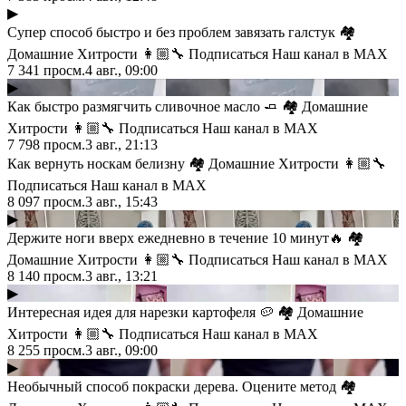
▶
Супер способ быстро и без проблем завязать галстук 🏘
Домашние Хитрости 👩🏼‍🔧 Подписаться Наш канал в MAX
7 341
просм.
4 авг., 09:00
▶
Как быстро размягчить сливочное масло 🧈 🏘 Домашние
Хитрости 👩🏼‍🔧 Подписаться Наш канал в MAX
7 798
просм.
3 авг., 21:13
Как вернуть носкам белизну 🏘 Домашние Хитрости 👩🏼‍🔧
Подписаться Наш канал в MAX
8 097
просм.
3 авг., 15:43
▶
Держите ноги вверх ежедневно в течение 10 минут🔥 🏘
Домашние Хитрости 👩🏼‍🔧 Подписаться Наш канал в MAX
8 140
просм.
3 авг., 13:21
▶
Интересная идея для нарезки картофеля 🥔 🏘 Домашние
Хитрости 👩🏼‍🔧 Подписаться Наш канал в MAX
8 255
просм.
3 авг., 09:00
▶
Необычный способ покраски дерева. Оцените метод 🏘