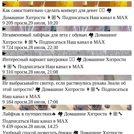
▶
Как самостоятельно сделать конверт для денег 👍🏻 🏘
Домашние Хитрости 👩🏼‍🔧 Подписаться Наш канал в MAX
9 209
просм.
29 июля, 10:20
▶
Незаменимый лайфхак для лета с обувью 🏘 Домашние
Хитрости 👩🏼‍🔧 Подписаться Наш канал в MAX
9 724
просм.
28 июля, 22:30
▶
Интересный вариант шнуровки 👍🏻 🏘 Домашние Хитрости
👩🏼‍🔧 Подписаться Наш канал в MAX
9 310
просм.
28 июля, 21:08
▶
Не выбрасывайте свитер, если растянулись рукава Знали об
этой хитрости? 🏘 Домашние Хитрости 👩🏼‍🔧 Подписаться
Наш канал в MAX
9 184
просм.
28 июля, 17:06
▶
Лайфхак в путешествия🔥 🏘 Домашние Хитрости 👩🏼‍🔧
Подписаться Наш канал в MAX
9 439
просм.
28 июля, 14:25
Удобный способ развесить брюки 🏘 Домашние Хитрости