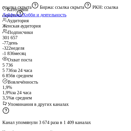
ссылка скрыта
Биржа:
ссылка скрыта
РКН:
ссылка
Категории
Лайфхаки
Хобби и деятельность
скрыта
Аудитория
Женская аудитория
Подписчики
301 657
-77
день
-322
неделя
-1 836
месяц
Охват поста
5 736
5 736
за 24 часа
6 856
в среднем
Вовлечённость
1,9%
1,9%
за 24 часа
3,5%
в среднем
Упоминания в других каналах
Канал упомянули
3 674
раза
в
1 409
каналах