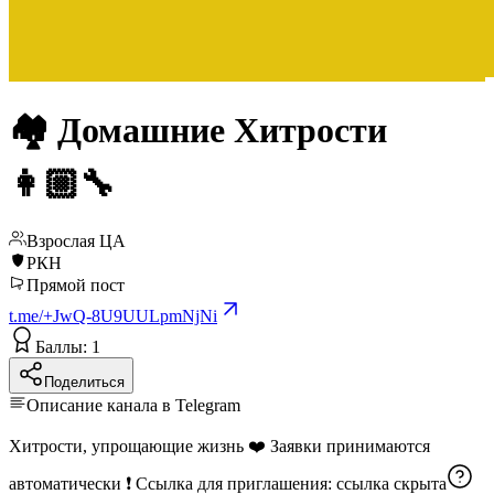
🏘 Домашние Хитрости
👩🏼‍🔧
Взрослая ЦА
РКН
Прямой пост
t.me/+JwQ-8U9UULpmNjNi
Баллы: 1
Поделиться
Описание канала в Telegram
Хитрости, упрощающие жизнь ❤️ Заявки принимаются
автоматически ❗️ Ссылка для приглашения:
ссылка скрыта