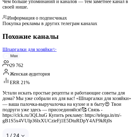
Чем больше упоминаний и каналов — тем заметнее канал в
своей нише.
Информация о подписчиках
Покупка рекламы в других телеграм каналах
Похожие каналы
Шпаргалки для хозяйки✨
Max
29 762
Женская аудитория
ERR 21%
Устали искать простые рецепты и работающие советы для
дома? Мы уже собрали их для вас! «Шпаргалки для хозяйки»
— ваша палочка-выручалочка на кухне и в быту😍 Твои
подруги уже здесь — присоединяйся!🥰 Связь -
https://clck.ru/3QLhuG Купить рекламу: https://telega.in/m/-
gB1S5x4VUIp36lxXUCzieFj1E5DtuRDpY4AF9kRj0s
1 / 24