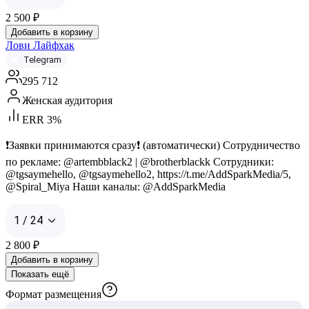
2 500
₽
Добавить в корзину
Лови Лайфхак
Telegram
295 712
Женская аудитория
ERR 3%
❗️Заявки принимаются сразу❗️ (автоматически) Сотрудничество
по рекламе: @artembblack2 | @brotherblackk Сотрудники:
@tgsaymehello, @tgsaymehello2, https://t.me/AddSparkMedia/5,
@Spiral_Miya Наши каналы: @AddSparkMedia
1 / 24
2 800
₽
Добавить в корзину
Показать ещё
Формат размещения