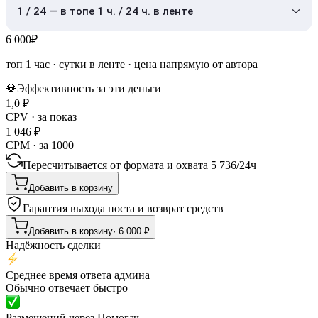
1 / 24 — в топе 1 ч. / 24 ч. в ленте
6 000
₽
топ 1 час
·
сутки в ленте
· цена напрямую от автора
💎
Эффективность за эти деньги
1,0
₽
CPV · за показ
1 046
₽
CPM · за 1000
Пересчитывается от формата и охвата
5 736
/
24ч
Добавить в корзину
Гарантия выхода поста и возврат средств
Добавить в корзину
·
6 000
₽
Надёжность сделки
Среднее время ответа админа
Обычно отвечает быстро
Размещений через Помогач