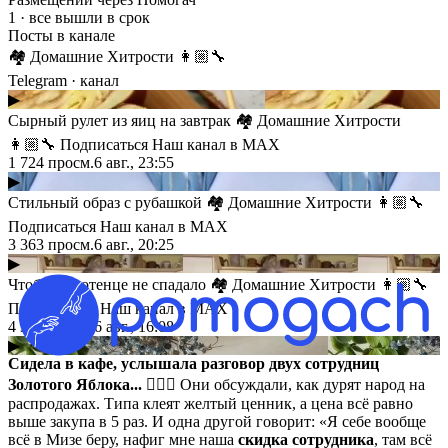
1 · все вышли в срок
Посты в канале
🏘 Домашние Хитрости 👩🏼‍🔧
Telegram
· канал
▶
Сырный рулет из яиц на завтрак 🏘 Домашние Хитрости
👩🏼‍🔧 Подписаться Наш канал в MAX
1 724
просм.
6 авг., 23:55
▶
Стильный образ с рубашкой 🏘 Домашние Хитрости 👩🏼‍🔧
Подписаться Наш канал в MAX
3 363
просм.
6 авг., 20:25
▶
Чтобы полотенце не спадало 🏘 Домашние Хитрости 👩🏼‍🔧
Подписаться Наш канал в MAX
4 366
просм.
6 авг., 16:08
▶
Сидела в кафе, услышала разговор двух сотрудниц
Золотого Яблока...
🤦🏻‍♀️ Они обсуждали, как дурят народ на
распродажах. Типа клеят желтый ценник, а цена всё равно
выше закупа в 5 раз. И одна другой говорит: «Я себе вообще
всё в Mизе беру, нафиг мне наша
скидка сотрудника
, там всё