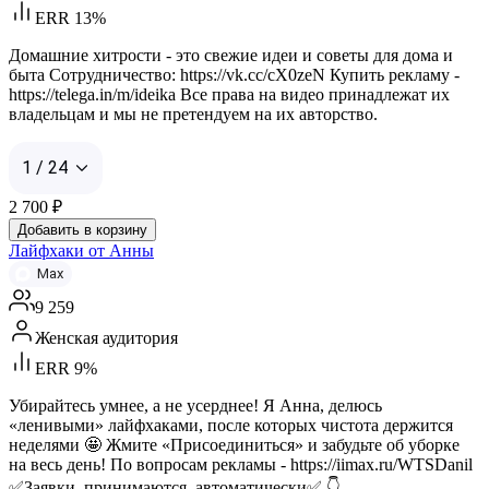
ERR 13%
Домашние хитрости - это свежие идеи и советы для дома и
быта Сотрудничество: https://vk.cc/cX0zeN Купить рекламу -
https://telega.in/m/ideika Все права на видео принадлежат их
владельцам и мы не претендуем на их авторство.
1 / 24
2 700
₽
Добавить в корзину
Лайфхаки от Анны
Max
9 259
Женская аудитория
ERR 9%
Убирайтесь умнее, а не усерднее! Я Анна, делюсь
«ленивыми» лайфхаками, после которых чистота держится
неделями 🤩 Жмите «Присоединиться» и забудьте об уборке
на весь день! По вопросам рекламы - https://iimax.ru/WTSDanil
✅Заявки_принимаются_автоматически✅ 👇