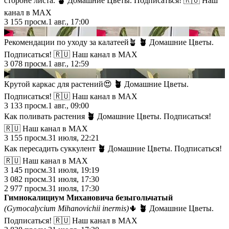
cтopoне лиcта.
🪴
Домашние Цветы. Подписаться! 🇷🇺 Наш
канал в МАХ
3 155
просм.
1 авг., 17:00
▶
Рекомендации по уходу за калатеей🪴
🪴
Домашние Цветы.
Подписаться! 🇷🇺 Наш канал в МАХ
3 078
просм.
1 авг., 12:59
▶
Крутой каркас для растений😍
🪴
Домашние Цветы.
Подписаться! 🇷🇺 Наш канал в МАХ
3 133
просм.
1 авг., 09:00
Как поливать растения
🪴
Домашние Цветы. Подписаться!
🇷🇺 Наш канал в МАХ
3 155
просм.
31 июля, 22:21
Как пересадить суккулент
🪴
Домашние Цветы. Подписаться!
🇷🇺 Наш канал в МАХ
3 145
просм.
31 июля, 19:19
3 082
просм.
31 июля, 17:30
2 977
просм.
31 июля, 17:30
Гимнокалициум Михановича
безыгольчатый
(Gymocalycium Mihanovichii
inermis)
🌵
🪴
Домашние Цветы.
Подписаться! 🇷🇺 Наш канал в МАХ