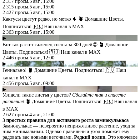
2 317
просм.
5 авг., 15:00
2 315
просм.
5 авг., 15:00
2 427
просм.
5 авг., 15:00
Кактусы цветут редко, но метко 🌵
🪴
Домашние Цветы.
Подписаться! 🇷🇺 Наш канал в МАХ
2 363
просм.
5 авг., 15:00
▶
Вот так растет саженец сосны за 300 дней😍
🪴
Домашние
Цветы. Подписаться! 🇷🇺 Наш канал в МАХ
2 446
просм.
5 авг., 12:00
▶
Гениально!
🪴
Домашние Цветы. Подписаться! 🇷🇺 Наш
канал в МАХ
2 456
просм.
5 авг., 09:00
▶
Увидели такие листья у цветов?
Сделайте так и спасете
растение!
🪴
Домашние Цветы. Подписаться! 🇷🇺 Наш канал
в МАХ
2 627
просм.
4 авг., 21:00
3 простых правила для активного роста замиокулькаса
Замиокулькас — невероятно неприхотливое растение, уход за
ним минимальный. Однако правильный уход поможет ему
радовать вас новыми веточками.
Редкий полив.
Это ключевое