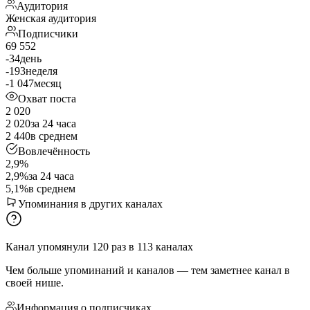
Аудитория
Женская аудитория
Подписчики
69 552
-34
день
-193
неделя
-1 047
месяц
Охват поста
2 020
2 020
за 24 часа
2 440
в среднем
Вовлечённость
2,9%
2,9%
за 24 часа
5,1%
в среднем
Упоминания в других каналах
Канал упомянули
120
раз
в
113
каналах
Чем больше упоминаний и каналов — тем заметнее канал в
своей нише.
Информация о подписчиках