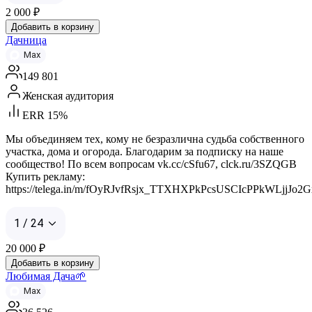
2 000
₽
Добавить в корзину
Дачница
Max
149 801
Женская аудитория
ERR 15%
Мы объединяем тех, кому не безразлична судьба собственного
участка, дома и огорода. Благодарим за подписку на наше
сообщество! По всем вопросам vk.cc/cSfu67, clck.ru/3SZQGB
Купить рекламу:
https://telega.in/m/fOyRJvfRsjx_TTXHXPkPcsUSCIcPPkWLjjJo2
1 / 24
20 000
₽
Добавить в корзину
Любимая Дача🌱
Max