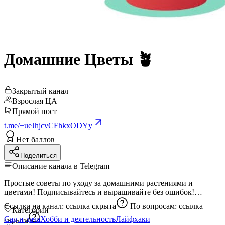
Домашние Цветы 🪴
Закрытый канал
Взрослая ЦА
Прямой пост
t.me/+ueJhjcvCFhkxODYy
Нет баллов
Поделиться
Описание канала в Telegram
Простые советы по уходу за домашними растениями и
цветами! Подписывайтесь и выращивайте без ошибок!
Ссылка на канал:
ссылка скрыта
По вопросам:
ссылка
Категории
Сад и дача
Хобби и деятельность
Лайфхаки
скрыта