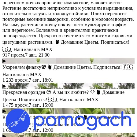
перегноем почвах.орневище компактное, маловетвистое.
Растение достаточно неприхотливо к условиям выращивания,
относительно засухо- и холодоустойчиво. Плохо переносит
повторные весенние заморозки, особенно в молодом возрасте.
На зиму растение и почву вокруг него мульчируют торфом
или перегноем. Болезнями и вредителями практически
неповреждается. Прекрасно сочетается со многими садовыми
цветущими растениями.
🪴
Домашние Цветы. Подписаться!
🇷🇺 Наш канал в МАХ
917
просм.
7 авг., 21:00
▶
Укореняем фиалку
🌸
🪴
Домашние Цветы. Подписаться! 🇷🇺
Наш канал в МАХ
1 233
просм.
7 авг., 18:01
▶
Прекрасная орхидея 😍 А вы их любите? 💜
🪴
Домашние
Цветы. Подписаться! 🇷🇺 Наш канал в МАХ
1 475
просм.
7 авг., 15:00
▶
Как вам такая формировка фикуса?🪴
🪴
Домашние Цветы.
Подписаться! 🇷🇺 Наш канал в МАХ
1 626
просм.
7 авг., 12:00
▶