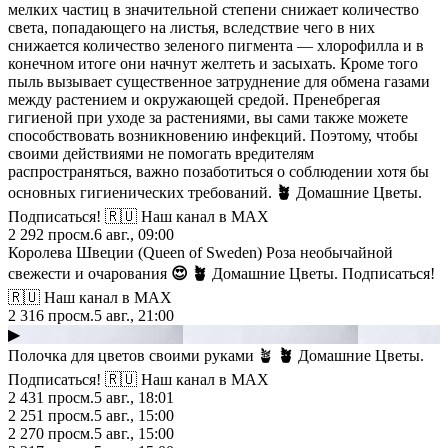
мелких частиц в значительной степени снижает количество
света, попадающего на листья, вследствие чего в них
снижается количество зеленого пигмента — хлорофилла и в
конечном итоге они начнут желтеть и засыхать. Кроме того
пыль вызывает существенное затруднение для обмена газами
между растением и окружающей средой. Пренебрегая
гигиеной при уходе за растениями, вы сами также можете
способствовать возникновению инфекций. Поэтому, чтобы
своими действиями не помогать вредителям
распространяться, важно позаботиться о соблюдении хотя бы
основных гигиенических требований.
🪴
Домашние Цветы.
Подписаться! 🇷🇺 Наш канал в МАХ
2 292
просм.
6 авг., 09:00
Королева Швеции (Queen of Sweden) Роза необычайной
свежести и очарования
😍
🪴
Домашние Цветы. Подписаться!
🇷🇺 Наш канал в МАХ
2 316
просм.
5 авг., 21:00
▶
Полочка для цветов своими руками 🪴
🪴
Домашние Цветы.
Подписаться! 🇷🇺 Наш канал в МАХ
2 431
просм.
5 авг., 18:01
2 251
просм.
5 авг., 15:00
2 270
просм.
5 авг., 15:00