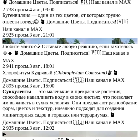
🪴
Домашние Цветы. Подписаться! 🇷🇺 Наш канал в МАХ
2 738
просм.
4 авг., 09:00
Бугенвиллия — один из тех цветов, от которых трудно
отвести взгляд😍
🪴
Домашние Цветы. Подписаться! 🇷🇺
Наш канал в МАХ
2 925
просм.
3 авг., 21:01
▶
Любите манго?🥭 Оставьте любую реакцию, если захотелось
☺️🔥
🪴
Домашние Цветы. Подписаться! 🇷🇺 Наш канал в
МАХ
2 941
просм.
3 авг., 18:01
Хлорофитум Кудрявый
(Chlorophytum Comosum)🪴
🪴
Домашние Цветы. Подписаться! 🇷🇺 Наш канал в МАХ
2 895
просм.
3 авг., 15:00
Суккуленты
— это маленькие и прекрасные растения,
способные накапливать воду в своих листьях, что позволяет
им выживать в сухих условиях. Они предлагают разнообразие
форм, цветов и текстур, идеально подходят для создания
миниатюрных садов в горшках или террариумах.
🪴
Домашние Цветы. Подписаться! 🇷🇺 Наш канал в МАХ
2 935
просм.
3 авг., 12:02
▶