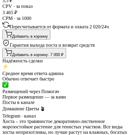
3,5
₽
CPV · за показ
3 465
₽
CPM · за 1000
Пересчитывается от формата и охвата
2 020
/
24ч
Добавить в корзину
Гарантия выхода поста и возврат средств
Добавить в корзину
·
7 000
₽
Надёжность сделки
Среднее время ответа админа
Обычно отвечает быстро
Размещений через Помогач
Первое размещение — за вами
Посты в канале
Домашние Цветы 🪴
Telegram
· канал
Хоста – это травянистое декоративно-лиственное
морозостойкое растение для тенистых участков. Все виды
хосты неприхотливы, но лучше растут на влажных, богатых