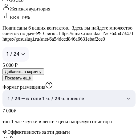
36 526
Женская аудитория
ERR 19%
Подписаны 6 ваших контактов.. Здесь вы найдете множество
советов по даче!🌱 Связь - https://iimax.ru/sudaar № 7645473471
https://gosuslugi.ru/snet/6a54dccd846a6631ebaf2ce0
1 / 24
5 000
₽
Добавить в корзину
Показать ещё
Формат размещения
1 / 24 — в топе 1 ч. / 24 ч. в ленте
7 000
₽
топ 1 час
·
сутки в ленте
· цена напрямую от автора
💎
Эффективность за эти деньги