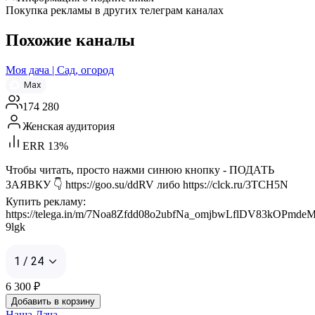
Покупка рекламы в других телеграм каналах
Похожие каналы
Моя дача | Сад, огород
Max
174 280
Женская аудитория
ERR 13%
Чтобы читать, просто нажми синюю кнопку - ПОДАТЬ
ЗАЯВКУ 👇 https://goo.su/ddRV либо https://clck.ru/3TCH5N
Купить рекламу:
https://telega.in/m/7Noa8Zfdd08o2ubfNa_omjbwLflDV83kOPmdeM
9lgk
1 / 24
6 300
₽
Добавить в корзину
Наша Дача