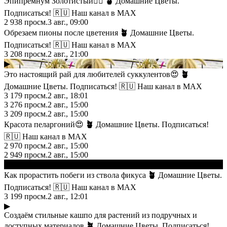
Эпипремнум Золотистый👍🏻
🪴
Домашние Цветы.
Подписаться! 🇷🇺 Наш канал в МАХ
2 938
просм.
3 авг., 09:00
Обрезаем пионы после цветения
🪴
Домашние Цветы.
Подписаться! 🇷🇺 Наш канал в МАХ
3 208
просм.
2 авг., 21:00
▶
Это настоящий рай для любителей суккулентов😍
🪴
Домашние Цветы. Подписаться! 🇷🇺 Наш канал в МАХ
3 179
просм.
2 авг., 18:01
3 276
просм.
2 авг., 15:00
3 209
просм.
2 авг., 15:00
Красота пеларгоний😍
🪴
Домашние Цветы. Подписаться!
🇷🇺 Наш канал в МАХ
2 970
просм.
2 авг., 15:00
2 949
просм.
2 авг., 15:00
▶
Как прорастить побеги из ствола фикуса
🪴
Домашние Цветы.
Подписаться! 🇷🇺 Наш канал в МАХ
3 199
просм.
2 авг., 12:01
▶
Создаём стильные кашпо для растений из подручных и
доступных материалов
🪴
Домашние Цветы. Подписаться!