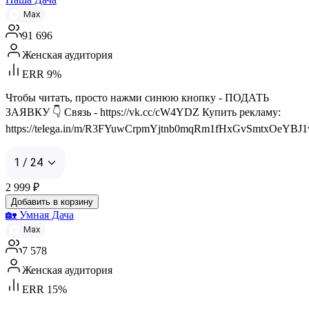
Max
91 696
Женская аудитория
ERR 9%
Чтобы читать, просто нажми синюю кнопку - ПОДАТЬ
ЗАЯВКУ 👇 Связь - https://vk.cc/cW4YDZ Купить рекламу:
https://telega.in/m/R3FYuwCrpmYjtnb0mqRm1fHxGvSmtxOeYBJ
1 / 24
2 999
₽
Добавить в корзину
🏡 Умная Дача
Max
7 578
Женская аудитория
ERR 15%