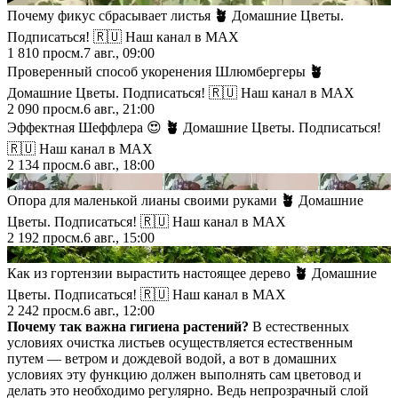
Почему фикус сбрасывает листья
🪴
Домашние Цветы.
Подписаться! 🇷🇺 Наш канал в МАХ
1 810
просм.
7 авг., 09:00
Проверенный способ укоренения Шлюмбергеры
🪴
Домашние Цветы. Подписаться! 🇷🇺 Наш канал в МАХ
2 090
просм.
6 авг., 21:00
Эффектная Шеффлера 😍
🪴
Домашние Цветы. Подписаться!
🇷🇺 Наш канал в МАХ
2 134
просм.
6 авг., 18:00
▶
Опора для маленькой лианы своими руками
🪴
Домашние
Цветы. Подписаться! 🇷🇺 Наш канал в МАХ
2 192
просм.
6 авг., 15:00
▶
Как из гортензии вырастить настоящее дерево
🪴
Домашние
Цветы. Подписаться! 🇷🇺 Наш канал в МАХ
2 242
просм.
6 авг., 12:00
Почему так важна гигиена растений?
В естественных
условиях очистка листьев осуществляется естественным
путем — ветром и дождевой водой, а вот в домашних
условиях эту функцию должен выполнять сам цветовод и
делать это необходимо регулярно. Ведь непрозрачный слой