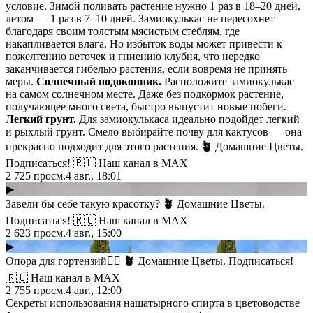
условие. Зимой поливать растение нужно 1 раз в 18–20 дней,
летом — 1 раз в 7–10 дней. Замиокулькас не пересохнет
благодаря своим толстым мясистым стеблям, где
накапливается влага. Но избыток воды может привести к
пожелтению веточек и гниению клубня, что нередко
заканчивается гибелью растения, если вовремя не принять
меры.
Солнечный подоконник.
Расположите замиокулькас
на самом солнечном месте. Даже без подкормок растение,
получающее много света, быстро выпустит новые побеги.
Легкий грунт.
Для замиокулькаса идеально подойдет легкий
и рыхлый грунт. Смело выбирайте почву для кактусов — она
прекрасно подходит для этого растения.
🪴
Домашние Цветы.
Подписаться! 🇷🇺 Наш канал в МАХ
2 725
просм.
4 авг., 18:01
▶
Завели бы себе такую красотку?
🪴
Домашние Цветы.
Подписаться! 🇷🇺 Наш канал в МАХ
2 623
просм.
4 авг., 15:00
▶
Опора для гортензий👍🏻
🪴
Домашние Цветы. Подписаться!
🇷🇺 Наш канал в МАХ
2 755
просм.
4 авг., 12:00
Секреты использования нашатырного спирта в цветоводстве