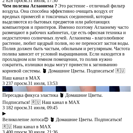
2 828
просм.
31 июля, 17:30
Чем полезна Аглаонема ?
Это растение - отличный фильтр
воздуха. Она способна эффективно очищать воздух от
вредных примесей и токсичных соединений, которые
выделяются из бытовых предметов или работающих
компьютеров и принтеров. Именно поэтому Аглаонему часто
размещают в рабочих кабинетах, где есть офисная техника и
недостаточно солнечных лучей. Аглаонема - влаголюбивое
растение, любит щедрый полив, но не переносит застоя воды.
Полив должен быть частым, обильным и регулярным. Частота
полива зависит от условий выращивания. Если находится в
прохладном или темном помещении, то полив нужно
сократить, излишки воды могут привести к загниванию
корневой системы.
🪴
Домашние Цветы. Подписаться! 🇷🇺
Наш канал в МАХ
3 237
просм.
31 июля, 13:53
▶
Пересадка фикуса эластика
🪴
Домашние Цветы.
Подписаться! 🇷🇺 Наш канал в МАХ
3 182
просм.
31 июля, 09:45
▶
Великолепие лотоса😍
🪴
Домашние Цветы. Подписаться!
🇷🇺 Наш канал в МАХ
3 400
просм.
30 июля, 21:36