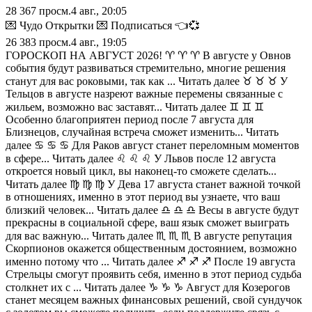
28 367
просм.
4 авг., 20:05
💌 Чудо Открытки 💌 Подписаться 👈💞
26 383
просм.
4 авг., 19:05
ГОРОСКОП НА АВГУСТ 2026! ♈️ ♈️ ♈️ В августе у Овнов
события будут развиваться стремительно, многие решения
станут для вас роковыми, так как ... Читать далее ♉️ ♉️ ♉️ У
Тельцов в августе назреют важные перемены связанные с
жильем, возможно вас заставят... Читать далее ♊️ ♊️ ♊️
Особенно благоприятен период после 7 августа для
Близнецов, случайная встреча сможет изменить... Читать
далее ♋️ ♋️ ♋️ Для Раков август станет переломным моментов
в сфере... Читать далее ♌️ ♌️ ♌️ У Львов после 12 августа
откроется новый цикл, вы наконец-то сможете сделать...
Читать далее ♍️ ♍️ ♍️ У Дева 17 августа станет важной точкой
в отношениях, именно в этот период вы узнаете, что ваш
близкий человек... Читать далее ♎️ ♎️ ♎️ Весы в августе будут
прекрасны в социальной сфере, ваш язык сможет выиграть
для вас важную... Читать далее ♏️ ♏️ ♏️ В августе репутация
Скорпионов окажется общественным достоянием, возможно
именно потому что ... Читать далее ♐️ ♐️ ♐️ После 19 августа
Стрельцы смогут проявить себя, именно в этот период судьба
столкнет их с ... Читать далее ♑️ ♑️ ♑️ Август для Козерогов
станет месяцем важных финансовых решений, свой сундучок