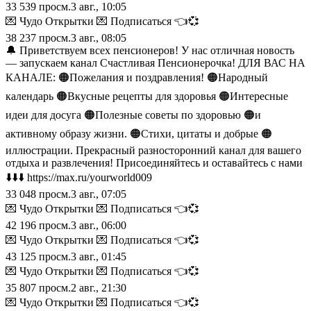
33 539
просм.
3 авг., 10:05
💌 Чудо Открытки 💌 Подписаться 👈💞
38 237
просм.
3 авг., 08:05
🔔 Приветствуем всех пенсионеров! У нас отличная новость
— запускаем канал Счастливая Пенсионерочка! ДЛЯ ВАС НА
КАНАЛЕ: 🟠Пожелания и поздравления! 🟠Народный
календарь 🟠Вкусные рецепты для здоровья 🟠Интересные
идеи для досуга 🟠Полезные советы по здоровью 🟠и
активному образу жизни. 🟠Стихи, цитаты и добрые 🟠
иллюстрации. Прекрасный разносторонний канал для вашего
отдыха и развлечения! Присоединяйтесь и оставайтесь с нами
⬇️⬇️⬇️ https://max.ru/yourworld009
33 048
просм.
3 авг., 07:05
💌 Чудо Открытки 💌 Подписаться 👈💞
42 196
просм.
3 авг., 06:00
💌 Чудо Открытки 💌 Подписаться 👈💞
43 125
просм.
3 авг., 01:45
💌 Чудо Открытки 💌 Подписаться 👈💞
35 807
просм.
2 авг., 21:30
💌 Чудо Открытки 💌 Подписаться 👈💞