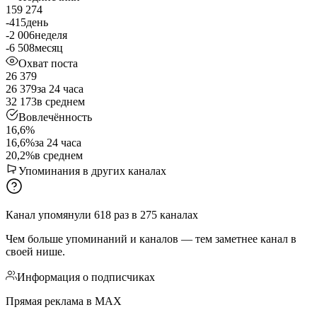
159 274
-415
день
-2 006
неделя
-6 508
месяц
Охват поста
26 379
26 379
за 24 часа
32 173
в среднем
Вовлечённость
16,6%
16,6%
за 24 часа
20,2%
в среднем
Упоминания в других каналах
Канал упомянули
618
раз
в
275
каналах
Чем больше упоминаний и каналов — тем заметнее канал в
своей нише.
Информация о подписчиках
Прямая реклама в MAX