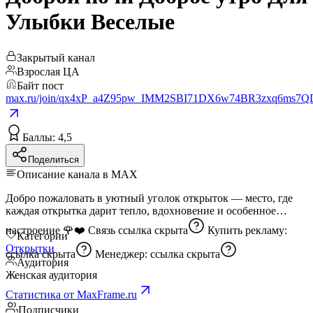
Улыбки Веселые
Закрытый канал
Взрослая ЦА
Байт пост
max.ru/join/qx4xP_a4Z95pw_IMM2SBI71DX6w74BR3zxq6ms7Q
Баллы: 4,5
Поделиться
Описание канала в MAX
Добро пожаловать в уютный уголок открыток — место, где
каждая открытка дарит тепло, вдохновение и особенное
настроение 🌹❤️ Связь
ссылка скрыта
Купить рекламу:
Категории
Открытки
ссылка скрыта
Менеджер:
ссылка скрыта
Аудитория
Женская аудитория
Статистика от MaxFrame.ru
Подписчики