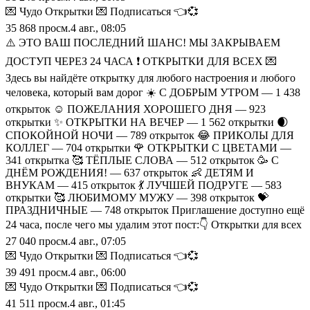
💌 Чудо Открытки 💌 Подписаться 👈💞
35 868
просм.
4 авг., 08:05
⚠️ ЭТО ВАШ ПОСЛЕДНИЙ ШАНС! МЫ ЗАКРЫВАЕМ
ДОСТУП ЧЕРЕЗ 24 ЧАСА ❗ ОТКРЫТКИ ДЛЯ ВСЕХ 💌
Здесь вы найдёте открытку для любого настроения и любого
человека, который вам дорог ☀️ С ДОБРЫМ УТРОМ — 1 438
открыток ☺️ ПОЖЕЛАНИЯ ХОРОШЕГО ДНЯ — 923
открытки ✨ ОТКРЫТКИ НА ВЕЧЕР — 1 562 открытки 🌒
СПОКОЙНОЙ НОЧИ — 789 открыток 😂 ПРИКОЛЫ ДЛЯ
КОЛЛЕГ — 704 открытки 🌹 ОТКРЫТКИ С ЦВЕТАМИ —
341 открытка 🥰 ТЁПЛЫЕ СЛОВА — 512 открыток 🥳 С
ДНЁМ РОЖДЕНИЯ! — 637 открыток 👶 ДЕТЯМ И
ВНУКАМ — 415 открыток 💃 ЛУЧШЕЙ ПОДРУГЕ — 583
открытки 🥰 ЛЮБИМОМУ МУЖУ — 398 открыток 💝
ПРАЗДНИЧНЫЕ — 748 открыток Приглашение доступно ещё
24 часа, после чего мы удалим этот пост:👇 Открытки для всех
27 040
просм.
4 авг., 07:05
💌 Чудо Открытки 💌 Подписаться 👈💞
39 491
просм.
4 авг., 06:00
💌 Чудо Открытки 💌 Подписаться 👈💞
41 511
просм.
4 авг., 01:45