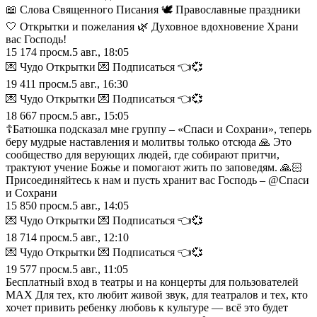
📖 Слова Священного Писания 🕊 Православные праздники
🤍 Открытки и пожелания 🌿 Духовное вдохновение Храни
вас Господь!
15 174
просм.
5 авг., 18:05
💌 Чудо Открытки 💌 Подписаться 👈💞
19 411
просм.
5 авг., 16:30
💌 Чудо Открытки 💌 Подписаться 👈💞
18 667
просм.
5 авг., 15:05
☦️Батюшка подсказал мне группу – «Спаси и Сохрани», теперь
беру мудрые наставления и молитвы только отсюда 🙏 Это
сообщество для верующих людей, где собирают притчи,
трактуют учение Божье и помогают жить по заповедям. 🙏🏻
Присоединяйтесь к нам и пусть хранит вас Господь – @Спаси
и Сохрани
15 850
просм.
5 авг., 14:05
💌 Чудо Открытки 💌 Подписаться 👈💞
18 714
просм.
5 авг., 12:10
💌 Чудо Открытки 💌 Подписаться 👈💞
19 577
просм.
5 авг., 11:05
Бесплатный вход в театры и на концерты для пользователей
MAX Для тех, кто любит живой звук, для театралов и тех, кто
хочет привить ребенку любовь к культуре — всё это будет