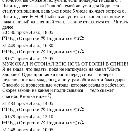
с золотом вы сможете получить, если поддержите связь с...
Читать далее ♒️ ♒️ ♒️ Главной темой августа для Водолеев
станут отношения, ведь уже после 5 числа их ждёт встреча с ...
Читать далее ♓️ ♓️ ♓️ Рыбы в августе вы наконец-то сможете
начать новый жизненный этап, главное отказаться от .. Читать
далее
20 536
просм.
4 авг., 18:05
💌 Чудо Открытки 💌 Подписаться 👈💞
31 449
просм.
4 авг., 16:30
💌 Чудо Открытки 💌 Подписаться 👈💞
28 071
просм.
4 авг., 15:05
МУЖ ОХАЛ И СТОНАЛ ВСЮ НОЧЬ ОТ БОЛЕЙ В СПИНЕ!
Я не знала, что делать, пока не наткнулась на канал "Жить
Здорово" Одна простая хитрость перед сном — и через
неделю спит как младенец, а по утрам обнимает и благодарит.
Спасибо за проверенные методы, которые реально работают.
Скорее заходи на канал и подписывайся — тело скажет
спасибо Кнопка ниже 👇
31 483
просм.
4 авг., 14:05
💌 Чудо Открытки 💌 Подписаться 👈💞
26 079
просм.
4 авг., 12:10
💌 Чудо Открытки 💌 Подписаться 👈💞
31 248
просм.
4 авг., 10:05