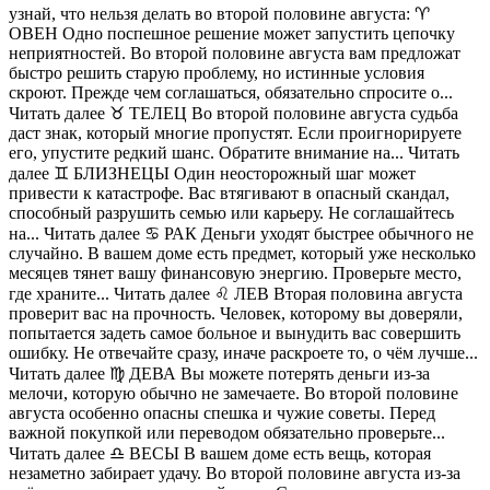
узнай, что нельзя делать во второй половине августа: ♈️
ОВЕН Одно поспешное решение может запустить цепочку
неприятностей. Во второй половине августа вам предложат
быстро решить старую проблему, но истинные условия
скроют. Прежде чем соглашаться, обязательно спросите о...
Читать далее ♉️ ТЕЛЕЦ Во второй половине августа судьба
даст знак, который многие пропустят. Если проигнорируете
его, упустите редкий шанс. Обратите внимание на... Читать
далее ♊️ БЛИЗНЕЦЫ Один неосторожный шаг может
привести к катастрофе. Вас втягивают в опасный скандал,
способный разрушить семью или карьеру. Не соглашайтесь
на... Читать далее ♋️ РАК Деньги уходят быстрее обычного не
случайно. В вашем доме есть предмет, который уже несколько
месяцев тянет вашу финансовую энергию. Проверьте место,
где храните... Читать далее ♌️ ЛЕВ Вторая половина августа
проверит вас на прочность. Человек, которому вы доверяли,
попытается задеть самое больное и вынудить вас совершить
ошибку. Не отвечайте сразу, иначе раскроете то, о чём лучше...
Читать далее ♍️ ДЕВА Вы можете потерять деньги из-за
мелочи, которую обычно не замечаете. Во второй половине
августа особенно опасны спешка и чужие советы. Перед
важной покупкой или переводом обязательно проверьте...
Читать далее ♎️ ВЕСЫ В вашем доме есть вещь, которая
незаметно забирает удачу. Во второй половине августа из-за