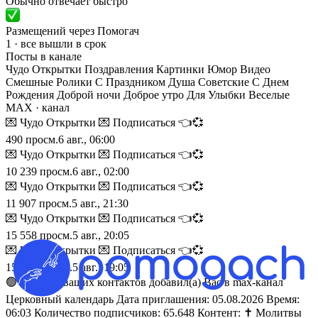
Обычно отвечает быстро
Размещений через Помогач
1 · все вышли в срок
Посты в канале
Чудо Открытки Поздравления Картинки Юмор Видео
Смешные Ролики С Праздником Душа Советские С Днем
Рождения Доброй ночи Доброе утро Для Улыбки Веселые
MAX
· канал
💌 Чудо Открытки 💌 Подписаться 👈💞
490
просм.
6 авг., 06:00
💌 Чудо Открытки 💌 Подписаться 👈💞
10 239
просм.
6 авг., 02:00
💌 Чудо Открытки 💌 Подписаться 👈💞
11 907
просм.
5 авг., 21:30
💌 Чудо Открытки 💌 Подписаться 👈💞
15 558
просм.
5 авг., 20:05
💌 Чудо Открытки 💌 Подписаться 👈💞
15 383
просм.
5 авг., 19:05
🟢 Один из ваших контактов добавил(а) Вас в max-канал
Церковный календарь Дата приглашения: 05.08.2026 Время:
06:03 Количество подписчиков: 65.648 Контент: ✝️ Молитвы