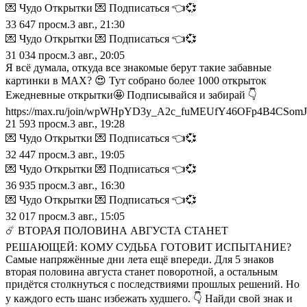
💌 Чудо Открытки 💌 Подписаться 👈💞
33 647
просм.
3 авг., 21:30
💌 Чудо Открытки 💌 Подписаться 👈💞
31 034
просм.
3 авг., 20:05
Я всё думала, откуда все знакомые берут такие забавные
картинки в MAX? 😍 Тут собрано более 1000 открыток
Ежедневные открытки🤩 Подписывайся и забирай 👇
https://max.ru/join/wpWHpYD3y_A2c_fuMEUfY46OFp4B4CSom
21 593
просм.
3 авг., 19:28
💌 Чудо Открытки 💌 Подписаться 👈💞
32 447
просм.
3 авг., 19:05
💌 Чудо Открытки 💌 Подписаться 👈💞
36 935
просм.
3 авг., 16:30
💌 Чудо Открытки 💌 Подписаться 👈💞
32 017
просм.
3 авг., 15:05
☄️ ВТОРАЯ ПОЛОВИНА АВГУСТА СТАНЕТ
РЕШАЮЩЕЙ: КОМУ СУДЬБА ГОТОВИТ ИСПЫТАНИЕ?
Самые напряжённые дни лета ещё впереди. Для 5 знаков
вторая половина августа станет поворотной, а остальным
придётся столкнуться с последствиями прошлых решений. Но
у каждого есть шанс избежать худшего. 👇 Найди свой знак и