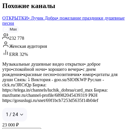
Похожие каналы
ОТКРЫТКИ• Лучик Добра• пожелание праздники душевные
песни
Max
232 778
Женская аудитория
ERR 32%
Музыкальные душевные видео открытки• доброе
утро•спокойной ночи• хорошего вечера•с днем
рождения•красивые песни•позитивчик• юмор•цитаты для
души Связь: ⤵️ Виктория - goo.su/SIOfKWP Руслан -
clck.ru/3RCtQp Биржа:
https://telega.in/channels/luchik_dobraa/card_max Биржа:
maxframe.ru/channel-profile/68982045439319 РКН
https://gosuslugi.ru/snet/69f1bcb7253d5635f14b04ef
1 / 24
23 000
₽