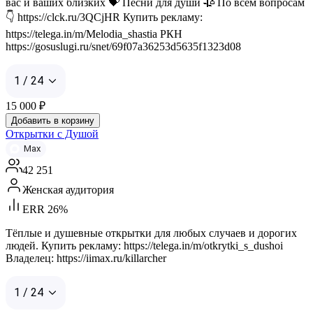
вас и ваших близких 💝 Песни для души 🥀 По всем вопросам
👇 https://clck.ru/3QCjHR Купить рекламу:
https://telega.in/m/Melodia_shastia РКН
https://gosuslugi.ru/snet/69f07a36253d5635f1323d08
1 / 24
15 000
₽
Добавить в корзину
Открытки с Душой
Max
42 251
Женская аудитория
ERR 26%
Тёплые и душевные открытки для любых случаев и дорогих
людей. Купить рекламу: https://telega.in/m/otkrytki_s_dushoi
Владелец: https://iimax.ru/killarcher
1 / 24