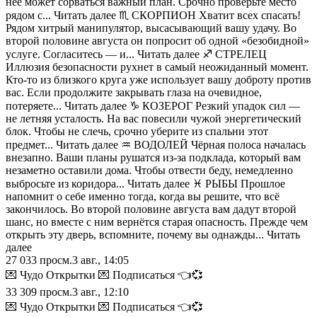
неё может сорваться важный план. Срочно проверьте место
рядом с... Читать далее ♏️ СКОРПИОН Хватит всех спасать!
Рядом хитрый манипулятор, высасывающий вашу удачу. Во
второй половине августа он попросит об одной «безобидной»
услуге. Согласитесь — и... Читать далее ♐️ СТРЕЛЕЦ
Иллюзия безопасности рухнет в самый неожиданный момент.
Кто-то из близкого круга уже использует вашу доброту против
вас. Если продолжите закрывать глаза на очевидное,
потеряете... Читать далее ♑️ КОЗЕРОГ Резкий упадок сил —
не летняя усталость. На вас повесили чужой энергетический
блок. Чтобы не слечь, срочно уберите из спальни этот
предмет... Читать далее ♒️ ВОДОЛЕЙ Чёрная полоса началась
внезапно. Ваши планы рушатся из-за подклада, который вам
незаметно оставили дома. Чтобы отвести беду, немедленно
выбросьте из коридора... Читать далее ♓️ РЫБЫ Прошлое
напомнит о себе именно тогда, когда вы решите, что всё
закончилось. Во второй половине августа вам дадут второй
шанс, но вместе с ним вернётся старая опасность. Прежде чем
открыть эту дверь, вспомните, почему вы однажды... Читать
далее
27 033
просм.
3 авг., 14:05
💌 Чудо Открытки 💌 Подписаться 👈💞
33 309
просм.
3 авг., 12:10
💌 Чудо Открытки 💌 Подписаться 👈💞