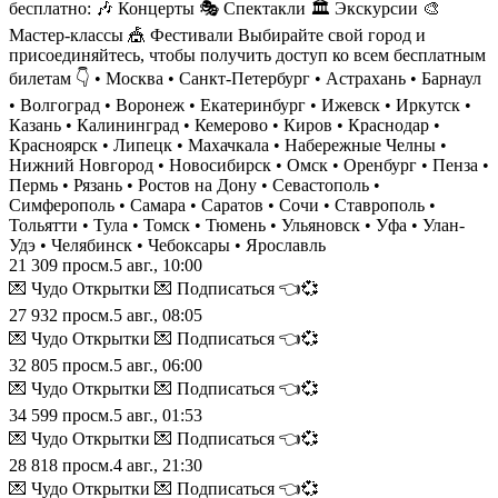
бесплатно: 🎶 Концерты 🎭 Спектакли 🏛 Экскурсии 🎨
Мастер-классы 🎪 Фестивали Выбирайте свой город и
присоединяйтесь, чтобы получить доступ ко всем бесплатным
билетам 👇 • Москва • Санкт-Петербург • Астрахань • Барнаул
• Волгоград • Воронеж • Екатеринбург • Ижевск • Иркутск •
Казань • Калининград • Кемерово • Киров • Краснодар •
Красноярск • Липецк • Махачкала • Набережные Челны •
Нижний Новгород • Новосибирск • Омск • Оренбург • Пенза •
Пермь • Рязань • Ростов на Дону • Севастополь •
Симферополь • Самара • Саратов • Сочи • Ставрополь •
Тольятти • Тула • Томск • Тюмень • Ульяновск • Уфа • Улан-
Удэ • Челябинск • Чебоксары • Ярославль
21 309
просм.
5 авг., 10:00
💌 Чудо Открытки 💌 Подписаться 👈💞
27 932
просм.
5 авг., 08:05
💌 Чудо Открытки 💌 Подписаться 👈💞
32 805
просм.
5 авг., 06:00
💌 Чудо Открытки 💌 Подписаться 👈💞
34 599
просм.
5 авг., 01:53
💌 Чудо Открытки 💌 Подписаться 👈💞
28 818
просм.
4 авг., 21:30
💌 Чудо Открытки 💌 Подписаться 👈💞