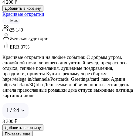
4 200
₽
Добавить в корзину
Красивые открытки
Max
25 149
Женская аудитория
ERR 37%
Красивые открытки на любые события: С добрым утром,
спокойной ночи, хорошего дня уютный вечер, прекрасного
отдыха, теплые пожелания, душевные поздравления,
праздники, приветы Купить рекламу через биржу:
https://telega.in/channels/Postcards_Greetings/card_max Админ:
https://clck.ru/3Qtrha День семьи любви верности летние день
ангела православные ромашки дача отпуск выходные пятница
картинки июль
1 / 24
3 300
₽
Добавить в корзину
Показать ещё