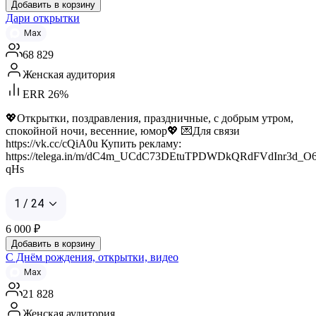
Добавить в корзину
Дари открытки
Max
68 829
Женская аудитория
ERR 26%
💖Открытки, поздравления, праздничные, с добрым утром,
спокойной ночи, весенние, юмор💖 💌Для связи
https://vk.cc/cQiA0u Купить рекламу:
https://telega.in/m/dC4m_UCdC73DEtuTPDWDkQRdFVdInr3d_
qHs
1 / 24
6 000
₽
Добавить в корзину
С Днём рождения, открытки, видео
Max
21 828
Женская аудитория