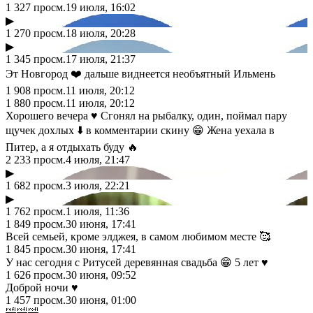
1 327
просм.
19 июля, 16:02
▶
1 270
просм.
18 июля, 20:28
▶
1 345
просм.
17 июля, 21:37
Эт Новгород ❤️ дальше виднеется необъятный Ильмень
1 908
просм.
11 июля, 20:12
1 880
просм.
11 июля, 20:12
Хорошего вечера ♥️ Сгонял на рыбалку, один, поймал пару
щучек дохлых ⬇️ в комментарии скину 😁 Жена уехала в
Питер, а я отдыхать буду 🔥
2 233
просм.
4 июля, 21:47
▶
1 682
просм.
3 июля, 22:21
▶
1 762
просм.
1 июля, 11:36
1 849
просм.
30 июня, 17:41
Всей семьей, кроме элджея, в самом любимом месте 🥰
1 845
просм.
30 июня, 17:41
У нас сегодня с Ритусей деревянная свадьба 😁 5 лет ♥️
1 626
просм.
30 июня, 09:52
Доброй ночи ♥️
1 457
просм.
30 июня, 01:00
🤣🤣🤣