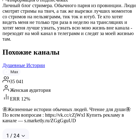
Личный блог стримера. Обычного парня из провинции. Люди
смотрят стримы на твич, а так же вырезки лучших моментов
со стримов на нельзяграмм, тик ток и ютуб. Те кто хотят
видеть меня не только три раза в неделю на трансляциях и
хотят меня лучше узнать, узнать всю мою жизнь вне канала -
переходят на мой канал в телеграмм и следят за моей жизнью
там.
Похожие каналы
Душевные Истории
Max
35 041
Женская аудитория
ERR 12%
🦋Жизненные истории обычных людей. Чтение для души🦋
По всем вопросам : https://vk.cc/cZjWxI Купить рекламу в
канале — s.marketly.ru/ZGgGguUD
1 / 24