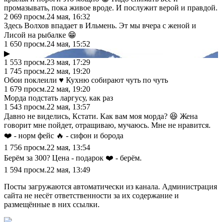
промазывать, пока живое вроде. И послужит верой и правдой.
2 069
просм.
24 мая, 16:32
Здесь Волхов впадает в Ильмень. Эт мы вчера с женой и
Лисой на рыбалке 😁
1 650
просм.
24 мая, 15:52
▶
1 553
просм.
23 мая, 17:29
1 745
просм.
22 мая, 19:20
Обои поклеили ♥️ Кухню собирают чуть по чуть
1 679
просм.
22 мая, 19:20
Морда подстать ларгусу, как раз
1 543
просм.
22 мая, 13:57
Давно не виделись, Кстати. Как вам моя морда? 😆 Жена
говорит мне пойдет, отращиваю, мучаюсь. Мне не нравится.
❤️ - норм фейс 🔥 - сифон и борода
1 756
просм.
22 мая, 13:54
Берём за 300? Цена - подарок ❤️ - берём.
1 594
просм.
22 мая, 13:49
Посты загружаются автоматически из канала. Администрация
сайта не несёт ответственности за их содержание и
размещённые в них ссылки.