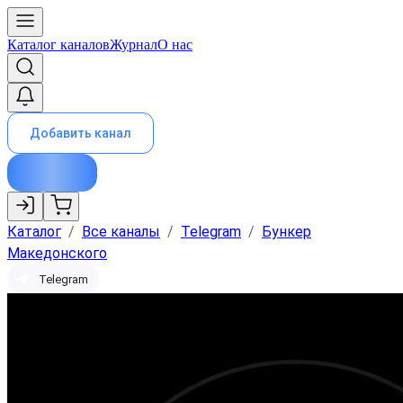
Каталог каналов
Журнал
О нас
Добавить канал
Каталог
/
Все каналы
/
Telegram
/
Бункер
Македонского
Telegram