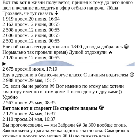
Вот так вот в жизни получается, пришел к тому до чего долго
шел и желание выходить в эфир отбило напрочь. Лёша
Трохалев, че тут сказать 🤷
1 919
просм.
20 июня, 16:04
2 162
просм.
12 июня, 00:55
2 508
просм.
12 июня, 00:55
2 606
просм.
12 июня, 00:55
2 592
просм.
12 июня, 00:55
Еле собрались сегодня, только к 18:00 до воды добрались 😀
Нормально так провели время) Душой отдохнули 🔥
2 120
просм.
12 июня, 00:55
▶
2 675
просм.
6 июня, 17:19
Еду в деревню в бизнес-ларгус классе С личным водителем 😆
2 988
просм.
29 мая, 15:15
Эх, если бы не работа 😒 Вот именно по этому мы хотели
квартиру именно в этом доме. По соседству с друзьями))
Удобно
2 567
просм.
25 мая, 08:35
Вот так вот и стареют Не старейте пацаны 🫣
2 127
просм.
24 мая, 16:37
2 110
просм.
24 мая, 16:37
Вы проголосовали, — мы Забрали 😀 За 300 вообще огонь.
Заколхожена у цыгана-уебка одного знатно она. Саморезы в
крылья и пороги это мощно 😀 Надо снимать все и