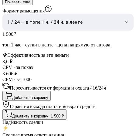
Показать ещё
Формат размещения
1 / 24 — в топе 1 ч. / 24 ч. в ленте
1 500
₽
топ 1 час
·
сутки в ленте
· цена напрямую от автора
💎
Эффективность за эти деньги
3,6
₽
CPV · за показ
3 606
₽
CPM · за 1000
Пересчитывается от формата и охвата
416
/
24ч
Добавить в корзину
Гарантия выхода поста и возврат средств
Добавить в корзину
·
1 500
₽
Надёжность сделки
Среднее время ответа админа