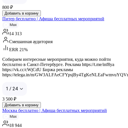
800
₽
Добавить в корзину
Питер бесплатно | Афиша бесплатных мероприятий
Max
14 313
Смешанная аудитория
ERR 21%
Собираем интересные мероприятия, куда можно пойти
бесплатно в Санкт-Петербурге. Реклама https://t.me/inf8ya
https://vk.cc/cWjCdU Биржа рекламы
https://telega.in/m/GW3ALFAeCFYpsjBy4TgKeNLEaFwmvuYQV
1 / 24
3 500
₽
Добавить в корзину
Москва бесплатно | Афиша бесплатных мероприятий
Max
18 944