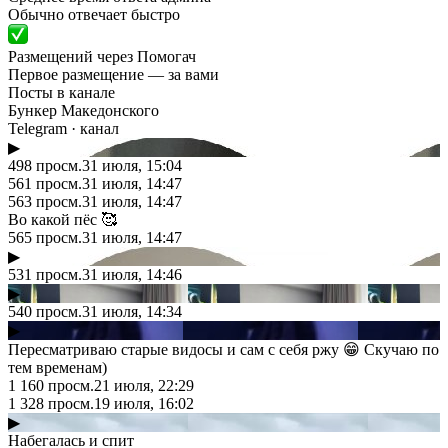
Обычно отвечает быстро
Размещений через Помогач
Первое размещение — за вами
Посты в канале
Бункер Македонского
Telegram
· канал
▶
498
просм.
31 июля, 15:04
561
просм.
31 июля, 14:47
563
просм.
31 июля, 14:47
Во какой пёс 🥰
565
просм.
31 июля, 14:47
▶
531
просм.
31 июля, 14:46
▶
540
просм.
31 июля, 14:34
▶
Пересматриваю старые видосы и сам с себя ржу 😁 Скучаю по
тем временам)
1 160
просм.
21 июля, 22:29
1 328
просм.
19 июля, 16:02
▶
Набегалась и спит