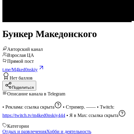
Бункер Македонского
Авторский канал
Взрослая ЦА
Прямой пост
t.me/M4ked0nskiy
Нет баллов
Поделиться
Описание канала в Telegram
• Реклама:
ссылка скрыта
• Стример. —— • Twitch:
https://twitch.tv/m4ked0nskiy444
• Я в Max:
ссылка скрыта
Категории
Отдых и развлечения
Хобби и деятельность