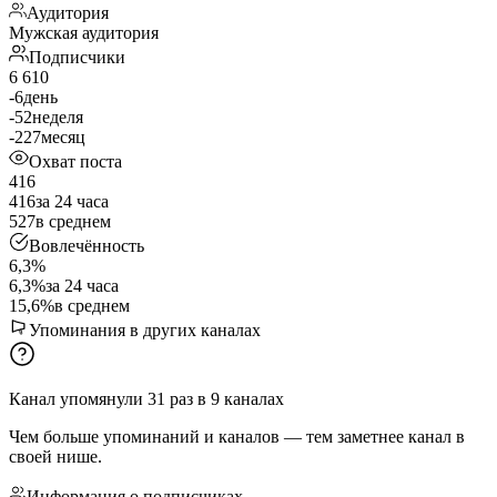
Аудитория
Мужская аудитория
Подписчики
6 610
-6
день
-52
неделя
-227
месяц
Охват поста
416
416
за 24 часа
527
в среднем
Вовлечённость
6,3%
6,3%
за 24 часа
15,6%
в среднем
Упоминания в других каналах
Канал упомянули
31
раз
в
9
каналах
Чем больше упоминаний и каналов — тем заметнее канал в
своей нише.
Информация о подписчиках