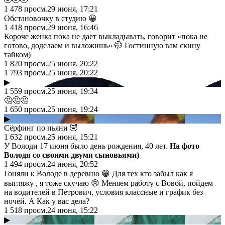
1 478
просм.
29 июня, 17:21
Обстановочку в студию 😀
1 418
просм.
29 июня, 16:46
Короче женка пока не дает выкладывать, говорит «пока не
готово, доделаем и выложишь» 🤭 Гостинную вам скину
тайком)
1 820
просм.
25 июня, 20:22
1 793
просм.
25 июня, 20:22
▶
1 559
просм.
25 июня, 19:34
🤔🤔🤔
1 650
просм.
25 июня, 19:24
▶
Сёрфинг по пьяни 🤣
1 632
просм.
25 июня, 15:21
У Володи 17 июня было день рождения, 40 лет.
На фото
Володя со своими двумя сыновьями)
1 494
просм.
24 июня, 20:52
Гоняли к Володе в деревню 😁 Для тех кто забыл как я
выгляжу , я тоже скучаю 😢 Меняем работу с Вовой, пойдем
на водителей в Петрович, условия классные и график без
ночей. А Как у вас дела?
1 518
просм.
24 июня, 15:22
▶