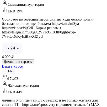
Смешанная аудитория
ERR 19%
Собираем интересные мероприятия, куда можно пойти
бесплатно в столице. Реклама https://t.me/inf8ya
https://vk.cc/cWjCdU Биржа рекламы
https://telega.in/m/80gA2V7acGTjQtP0gjhbySp-
7V9tUQ6KylxiBxKGZyU
1 / 24
4 000
₽
Добавить в корзину
Вера в курсе
Max
17 403
Женская аудитория
ERR 44%
личный блог, где я пишу о звездах и не только контакт для
связи в ТГ - https://t.me/sprosivery (предпочтительный) МАХ -