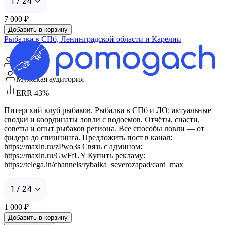
1 / 24
7 000
₽
Добавить в корзину
Рыбалка в СПб, Ленинградской области и Карелии
Max
5 289
Мужская аудитория
ERR 43%
Питерский клуб рыбаков. Рыбалка в СПб и ЛО: актуальные
сводки и координаты ловли с водоемов. Отчёты, снасти,
советы и опыт рыбаков региона. Все способы ловли — от
фидера до спиннинга. Предложить пост в канал:
https://maxln.ru/zPwo3s Связь с админом:
https://maxln.ru/GwFfUY Купить рекламу:
https://telega.in/channels/rybalka_severozapad/card_max
1 / 24
1 000
₽
Добавить в корзину