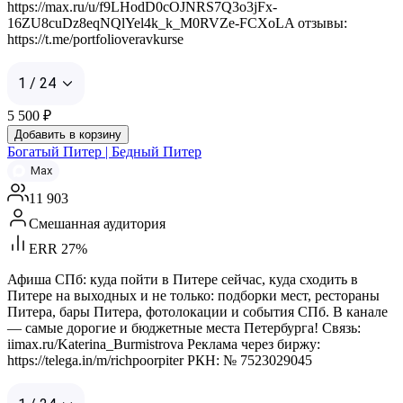
https://max.ru/u/f9LHodD0cOJNRS7Q3o3jFx-
16ZU8cuDz8eqNQlYel4k_k_M0RVZe-FCXoLA отзывы:
https://t.me/portfolioveravkurse
1 / 24
5 500
₽
Добавить в корзину
Богатый Питер | Бедный Питер
Max
11 903
Смешанная аудитория
ERR 27%
Афиша СПб: куда пойти в Питере сейчас, куда сходить в
Питере на выходных и не только: подборки мест, рестораны
Питера, бары Питера, фотолокации и события СПб. В канале
— самые дорогие и бюджетные места Петербурга! Связь:
iimax.ru/Katerina_Burmistrova Реклама через биржу:
https://telega.in/m/richpoorpiter РКН: № 7523029045