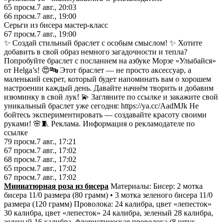
65
просм.
7 авг., 20:03
66
просм.
7 авг., 19:00
Сeрьги из бисеpa ᴍастер-класс
67
просм.
7 авг., 19:00
✨ Создай стильный браслет с особым смыслом! ✨ Хотите
добавить в свой образ немного загадочности и тепла?
Попробуйте браслет с посланием на азбуке Морзе «Улыбайся»
от Helga’s! 😍🔤 Этот браслет — не просто аксессуар, а
маленький секрет, который будет напоминать вам о хорошем
настроении каждый день. Давайте начнём творить и добавим
изюминку в свой лук! 💫 Загляните по ссылке и закажите свой
уникальный браслет уже сегодня: https://ya.cc/AadMJk Не
бойтесь экспериментировать — создавайте красоту своими
руками! 🌸🧵 Реклама. Информация о рекламодателе по
ссылке
79
просм.
7 авг., 17:21
67
просм.
7 авг., 17:02
68
просм.
7 авг., 17:02
65
просм.
7 авг., 17:02
67
просм.
7 авг., 17:02
Миниатюрная роза из бисера
Материалы: Бисер: 2 мотка
бисера 11/0 размера (80 грамм) • 3 мотка зеленого бисера 11/0
размера (120 грамм) Проволока: 24 калибра, цвет «лепесток»
30 калибра, цвет «лепесток» 24 калибра, зеленый 28 калибра,
зеленый 16 калибра, флористическая проволока (8 штук,