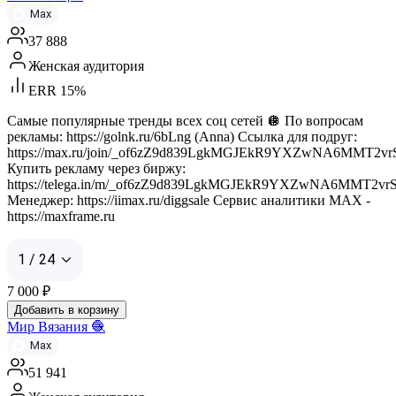
Max
37 888
Женская аудитория
ERR 15%
Самые популярные тренды всех соц сетей 🪩 По вопросам
рекламы: https://golnk.ru/6bLng (Anna) Ссылка для подруг:
https://max.ru/join/_of6zZ9d839LgkMGJEkR9YXZwNA6MMT2v
Купить рекламу через биржу:
https://telega.in/m/_of6zZ9d839LgkMGJEkR9YXZwNA6MMT2vr
Менеджер: https://iimax.ru/diggsale Сервис аналитики MAX -
https://maxframe.ru
1 / 24
7 000
₽
Добавить в корзину
Мир Вязания 🧶
Max
51 941