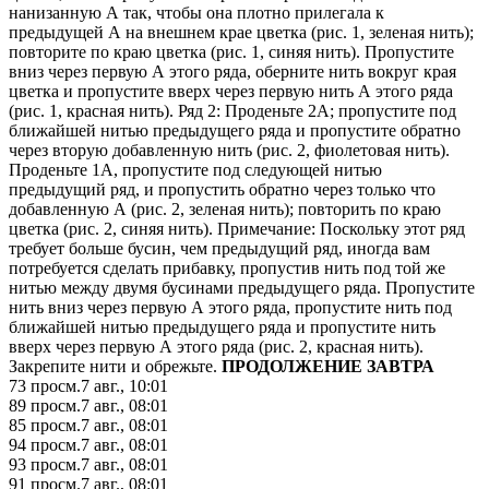
нанизанную А так, чтобы она плотно прилегала к
предыдущей А на внешнем крае цветка (рис. 1, зеленая нить);
повторите по краю цветка (рис. 1, синяя нить). Пропустите
вниз через первую А этого ряда, оберните нить вокруг края
цветка и пропустите вверх через первую нить А этого ряда
(рис. 1, красная нить). Ряд 2: Проденьте 2А; пропустите под
ближайшей нитью предыдущего ряда и пропустите обратно
через вторую добавленную нить (рис. 2, фиолетовая нить).
Проденьте 1А, пропустите под следующей нитью
предыдущий ряд, и пропустить обратно через только что
добавленную А (рис. 2, зеленая нить); повторить по краю
цветка (рис. 2, синяя нить). Примечание: Поскольку этот ряд
требует больше бусин, чем предыдущий ряд, иногда вам
потребуется сделать прибавку, пропустив нить под той же
нитью между двумя бусинами предыдущего ряда. Пропустите
нить вниз через первую А этого ряда, пропустите нить под
ближайшей нитью предыдущего ряда и пропустите нить
вверх через первую А этого ряда (рис. 2, красная нить).
Закрепите нити и обрежьте.
ПРОДОЛЖЕНИЕ ЗАВТРА
73
просм.
7 авг., 10:01
89
просм.
7 авг., 08:01
85
просм.
7 авг., 08:01
94
просм.
7 авг., 08:01
93
просм.
7 авг., 08:01
91
просм.
7 авг., 08:01