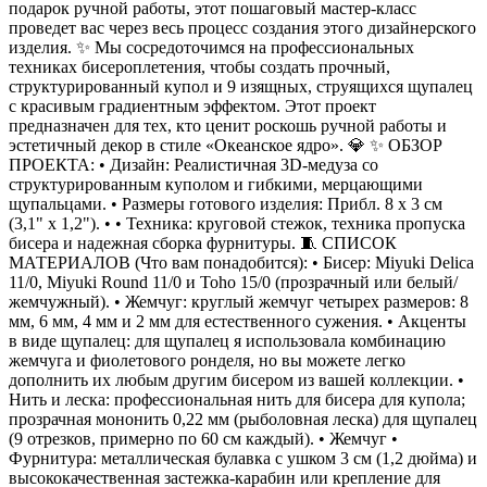
подарок ручной работы, этот пошаговый мастер-класс
проведет вас через весь процесс создания этого дизайнерского
изделия. ✨ Мы сосредоточимся на профессиональных
техниках бисероплетения, чтобы создать прочный,
структурированный купол и 9 изящных, струящихся щупалец
с красивым градиентным эффектом. Этот проект
предназначен для тех, кто ценит роскошь ручной работы и
эстетичный декор в стиле «Океанское ядро». 💎 ✨ ОБЗОР
ПРОЕКТА: • Дизайн: Реалистичная 3D-медуза со
структурированным куполом и гибкими, мерцающими
щупальцами. • Размеры готового изделия: Прибл. 8 x 3 см
(3,1" x 1,2"). • • Техника: круговой стежок, техника пропуска
бисера и надежная сборка фурнитуры. 🧵 СПИСОК
МАТЕРИАЛОВ (Что вам понадобится): • Бисер: Miyuki Delica
11/0, Miyuki Round 11/0 и Toho 15/0 (прозрачный или белый/
жемчужный). • Жемчуг: круглый жемчуг четырех размеров: 8
мм, 6 мм, 4 мм и 2 мм для естественного сужения. • Акценты
в виде щупалец: для щупалец я использовала комбинацию
жемчуга и фиолетового ронделя, но вы можете легко
дополнить их любым другим бисером из вашей коллекции. •
Нить и леска: профессиональная нить для бисера для купола;
прозрачная мононить 0,22 мм (рыболовная леска) для щупалец
(9 отрезков, примерно по 60 см каждый). • Жемчуг •
Фурнитура: металлическая булавка с ушком 3 см (1,2 дюйма) и
высококачественная застежка-карабин или крепление для