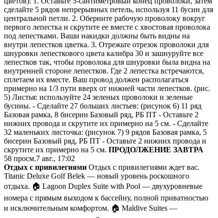
цветов): 1. Оставьте 5-сантиметровый конец проволоки, затем
сделайте 5 рядов непрерывных петель, используя 11 бусин для
центральной петли. 2. Оберните рабочую проволоку вокруг
первого лепестка и скрутите ее вместе с хвостовая проволока
под лепестками. Ваши накидки должны быть видны на
внутри лепестков цветка. 3. Отрежьте отрезок проволоки для
шнуровки лепесткового цвета калибра 30 и зашнуруйте все
лепестков так, чтобы проволока для шнуровки была видна на
внутренней стороне лепестков. Где 2 лепестка встречаются,
сплетаем их вместе. Ваш провод должен располагаться
примерно на 1/3 пути вверх от нижней части лепестков. (рис.
5) Листья: используйте 24 зеленых проволоки и зеленые
бусины. - Сделайте 27 больших листьев: (рисунок 6) 11 ряд
Базовая рамка, 8 бисерин Базовый ряд, РБ ПТ - Оставьте 2
нижних провода и скрутите их примерно на 5 см. - Сделайте
32 маленьких листочка: (рисунок 7) 9 рядов Базовая рамка, 5
бисерин Базовый ряд, РБ ПТ - Оставьте 2 нижних провода и
скрутите их примерно на 5 см.
ПРОДОЛЖЕНИЕ ЗАВТРА
58
просм.
7 авг., 17:02
Отдых с привилегиями
Отдых с привилегиями ждет вас.
Titanic Deluxe Golf Belek — новый уровень роскошного
отдыха. 🏠 Lagoon Duplex Suite with Pool — двухуровневые
номера с прямым выходом к бассейну, полной приватностью
и исключительным комфортом. 🏠 Maldive Suites —