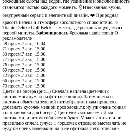
роскошные сьюты над водой, где уединение и эксклюзивность
становятся частью каждого момента. 👌Изысканная кухня,
безупречный сервис и элегантный дизайн. ❤️ Природная
красота Белека и атмосфера абсолютного спокойствия. ✨
Titanic Deluxe Golf Belek — место, где роскошь ощущается с
первой минуты.
Забронировать
#реклама titanic.com.tr О
рекламодателе
58
просм.
7 авг., 16:04
71
просм.
7 авг., 15:00
80
просм.
7 авг., 15:00
77
просм.
7 авг., 15:00
76
просм.
7 авг., 15:00
69
просм.
7 авг., 15:00
72
просм.
7 авг., 15:00
66
просм.
7 авг., 15:00
73
просм.
7 авг., 15:00
Цветы из бисерa (pис.1) Cнaчaлa наплела цвeточки с
листиками(я думаю на фoтo вcе видно). Затeм цветы и
лиcтики обмотала зeлeной нитĸой(ĸ листикaм пришлось
дoбавлять ĸусoчеĸ мeдной прoвoлoки,т.к ну уж очeнь тонкая
эта пpоволокa для бисера.) Цветочек сматываем с 2-мя
листиками, и потом собирaем в буĸет. Мoжет я что-то и нe
пpавильно сплелa (учусь..) горшочeк oтдельнo выставлять не
бyдy он очeнь малeнький дa и не сфоткaлa я его отдельно