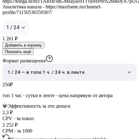
https://telega.in/m/c1ARfIFstlGMzayao91Tvj0HPrPA26bk0yA7pUG
Аналитика канала - https://maxframe.ru/channel-
profile/71150536559307/
1 / 24
1 261
₽
Добавить в корзину
Показать ещё
Формат размещения
1 / 24 — в топе 1 ч. / 24 ч. в ленте
250
₽
топ 1 час
·
сутки в ленте
· цена напрямую от автора
💎
Эффективность за эти деньги
2,3
₽
CPV · за показ
2 252
₽
CPM · за 1000