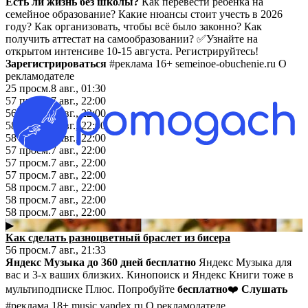
Есть ли жизнь без школы?
Как перевести ребенка на
семейное образование? Какие нюансы стоит учесть в 2026
году? Как организовать, чтобы всё было законно? Как
получить аттестат на самообразовании? ✅Узнайте на
открытом интенсиве 10-15 августа. Регистрируйтесь!
Зарегистрироваться
#реклама 16+ semeinoe-obuchenie.ru О
рекламодателе
25
просм.
8 авг., 01:30
57
просм.
7 авг., 22:00
56
просм.
7 авг., 22:00
58
просм.
7 авг., 22:00
58
просм.
7 авг., 22:00
57
просм.
7 авг., 22:00
57
просм.
7 авг., 22:00
57
просм.
7 авг., 22:00
58
просм.
7 авг., 22:00
58
просм.
7 авг., 22:00
58
просм.
7 авг., 22:00
▶
Как сделать разноцветный браслет из бисера
56
просм.
7 авг., 21:33
Яндекс Музыка до 360 дней бесплатно
Яндекс Музыка для
вас и 3-х ваших близких. Кинопоиск и Яндекс Книги тоже в
мультиподписке Плюс. Попробуйте
бесплатно
❤️
Слушать
#реклама 18+ music.yandex.ru О рекламодателе