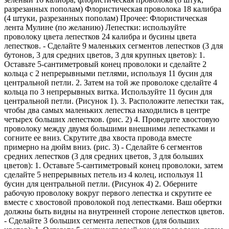
разрезанных пополам) Флористическая проволока 18 калибра
(4 штуки, разрезанных пополам) Прочее: Флористическая
лента Мулине (по желанию) Лепестки: используйте
проволоку цвета лепестков 24 калибра и бусины цвета
лепестков. - Сделайте 9 маленьких сегментов лепестков (3 для
бутонов, 3 для средних цветов, 3 для крупных цветов): 1.
Оставьте 5-сантиметровый конец проволоки и сделайте 2
кольца с 2 непрерывными петлями, используя 11 бусин для
центральной петли. 2. Затем на той же проволоке сделайте 4
кольца по 3 непрерывных витка. Используйте 11 бусин для
центральной петли. (Рисунок 1). 3. Расположите лепестки так,
чтобы два самых маленьких лепестка находились в центре
четырех больших лепестков. (рис. 2) 4. Проведите хвостовую
проволоку между двумя большими внешними лепестками и
согните ее вниз. Скрутите два хвоста провода вместе
примерно на дюйм вниз. (рис. 3) - Сделайте 6 сегментов
средних лепестков (3 для средних цветов, 3 для больших
цветов): 1. Оставьте 5-сантиметровый конец проволоки, затем
сделайте 5 непрерывных петель из 4 колец, используя 11
бусин для центральной петли. (Рисунок 4) 2. Оберните
рабочую проволоку вокруг первого лепестка и скрутите ее
вместе с хвостовой проволокой под лепестками. Ваш обертки
должны быть видны на внутренней стороне лепестков цветов.
- Сделайте 3 больших сегмента лепестков (для больших