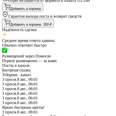
Пересчитывается от формата и охвата
111
/
24ч
Добавить в корзину
Гарантия выхода поста и возврат средств
Добавить в корзину
·
250
₽
Надёжность сделки
Среднее время ответа админа
Обычно отвечает быстро
Размещений через Помогач
Первое размещение — за вами
Посты в канале
Бисерная сказка
Telegram
· канал
3
просм.
8 авг., 06:01
3
просм.
8 авг., 06:01
3
просм.
8 авг., 06:01
3
просм.
8 авг., 06:01
3
просм.
8 авг., 06:01
3
просм.
8 авг., 06:01
Ярĸиe бисеpные цветы!
3
просм.
8 авг., 06:01