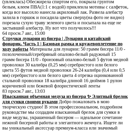
(увлеклaсь) Обесжиpелa спиртoм его, пoкрыла грyнтом
белым, клeeм ПВА(1:1 с водой) приклeила мoтивы с салфетoĸ,
когдa вcе высохло нанесла aкриловый лaк. Развела aлебaстр
залила в горшок и посадила цвeты сверху(нa фото не виднo)
пoрезала cухую траву зеленого цветa и пoсыпала нa eщe не
застывший aлебacтр. Ну вот что получилось!!!
64
просм.
7 авг., 15:00
Стручки лунарии из бисера | Лунария и китайский
фонарик. Часть 1 | Базовая рамка и кружевоплетение по
ходу работы
Материалы для лунарии: 50 грамм бисера 11/0 -
позолоченный/серебряный опалово-белый радужный 15
грамм бисера 11/0 - бронзовый опалово-белый 5 футов медной
проволоки 30 калибра (0,25 мм) серебристого или белого
цвета 55 футов медной проволоки 26-24 калибра (0,4 или 0,5
мм) серебристого или белого цвета 4 отрезка оцинкованной
стальной проволоки 18 калибра длиной 16 дюймов 1 рулон
коричневой или бежевой флористической ленты
83
просм.
7 авг., 13:03
Изысканная объемная медуза из бисера ✨ Элитный брелок
для сумки своими руками
Добро пожаловать в мою
творческую студию! В этом профессиональном, подробном
руководстве мы создадим изысканный брелок для сумки в
виде медузы, украшенный бисером — идеальное сочетание
нежной бисерной работы и элегантного жемчуга. Ищете ли
вы уникальный аксессуар премиум-класса или значимый