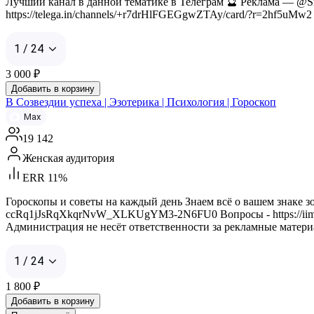
Лучший канал в данной тематике в Телеграм 🔮 Реклама — @Sm
https://telega.in/channels/+r7drHlFGEGgwZTAy/card/?r=2hf5uMw2 Р
1 / 24
3 000
₽
Добавить в корзину
В Созвездии успеха | Эзотерика | Психология | Гороскоп
Max
19 142
Женская аудитория
ERR 11%
Гороскопы и советы на каждый день Знаем всё о вашем знаке зо
ccRq1jJsRqXkqrNvW_XLKUgYM3-2N6FU0 Вопросы - https://iimax.r
Администрация не несёт ответственности за рекламные матер
1 / 24
1 800
₽
Добавить в корзину