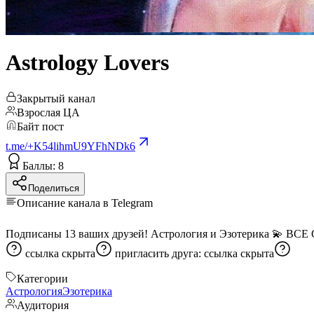
Astrology Lovers
Закрытый канал
Взрослая ЦА
Байт пост
t.me/+K54lihmU9YFhNDk6
Баллы: 8
Поделиться
Описание канала в Telegram
ссылка скрыта
пригласить друга:
ссылка скрыта
Категории
Астрология
Эзотерика
Аудитория