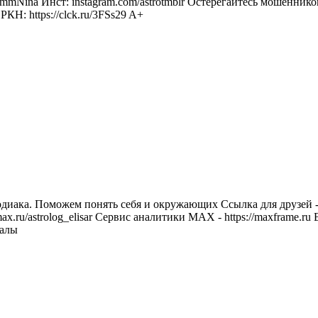
mNina Инст: instagram.com/astrotmblr Остерегайтесь мошеннико
КН: https://clck.ru/3FSs29 A+
диака. Поможем понять себя и окружающих Ссылка для друзей - h
u/astrolog_elisar Сервис аналитики MAX - https://maxframe.ru 
иалы