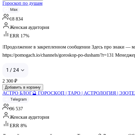
Гороскоп по душам
Max
18 834
Женская аудитория
ERR 17%
❕Продолжение в закрепленном сообщении Здесь про знаки — мягк
https://pomogach.io/channels/goroskop-po-dusham/?r=131 Менеджер
1 / 24
2 300
₽
Добавить в корзину
АСТРО БЛОГ🔮 ГОРОСКОП | ТАРО | АСТРОЛОГИЯ | ЭЗО
Telegram
96 537
Женская аудитория
ERR 8%