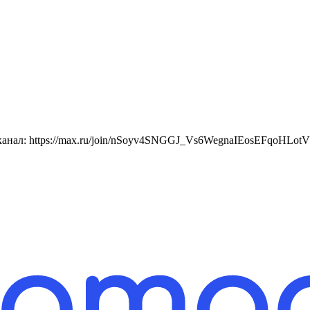
ал: https://max.ru/join/nSoyv4SNGGJ_Vs6WegnaIEosEFqoHLotVJwIiJ