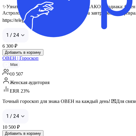
✨Узнать что ждёт Гороскоп для ВСЕХ ЗНАКОВ Зодиака: Овен Те
Астрологические предсказания судьбы на завтра, январь, февра
https://telega.in/nm/club221146550
1 / 24
6 300
₽
Добавить в корзину
ОВЕН | Гороскоп
Max
10 507
Женская аудитория
ERR 23%
Точный гороскоп для знака ОВЕН на каждый день! 💌Для связи: h
1 / 24
10 500
₽
Добавить в корзину