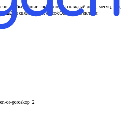
ерог рыбы Общие гороскопы на каждый день, месяц, год.
 💌Для связи: https://vk.cc/cQiA0u 👉Реклама:
en-or-goroskop_2