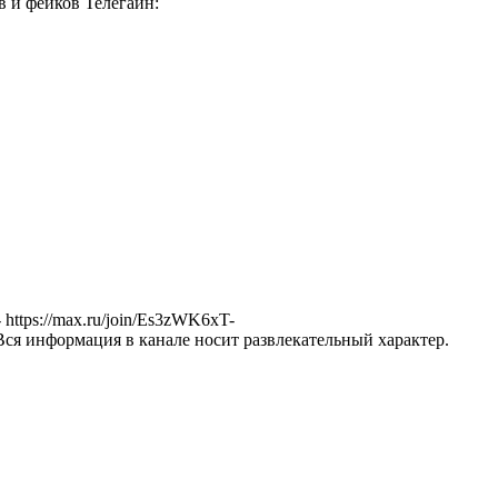
в и фейков Телегаин:
ttps://max.ru/join/Es3zWK6xT-
Вся информация в канале носит развлекательный характер.