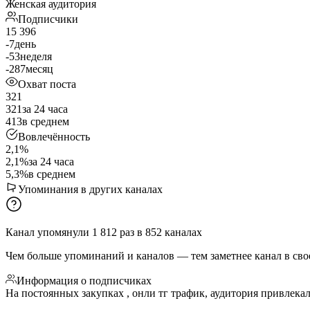
Женская аудитория
Подписчики
15 396
-7
день
-53
неделя
-287
месяц
Охват поста
321
321
за 24 часа
413
в среднем
Вовлечённость
2,1%
2,1%
за 24 часа
5,3%
в среднем
Упоминания в других каналах
Канал упомянули
1 812
раз
в
852
каналах
Чем больше упоминаний и каналов — тем заметнее канал в сво
Информация о подписчиках
На постоянных закупках , онли тг трафик, аудитория привлека