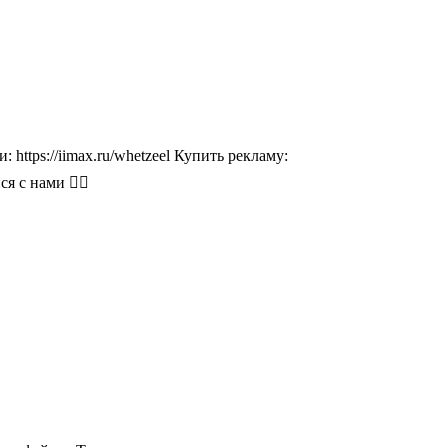
ttps://iimax.ru/whetzeel Купить рекламу:
я с нами 👇🏻