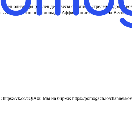
лец близнецы рак лев дева весы скорпион стрелец водолей коз
ль 2026 год огненной лошади. Аффирмации. новый год Весна, май
ttps://vk.cc/cQiA0u Мы на бирже: https://pomogach.io/channels/ov