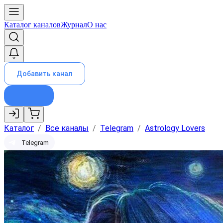
Каталог каналов
Журнал
О нас
Добавить канал
Каталог
/
Все каналы
/
Telegram
/
Astrology Lovers
Telegram